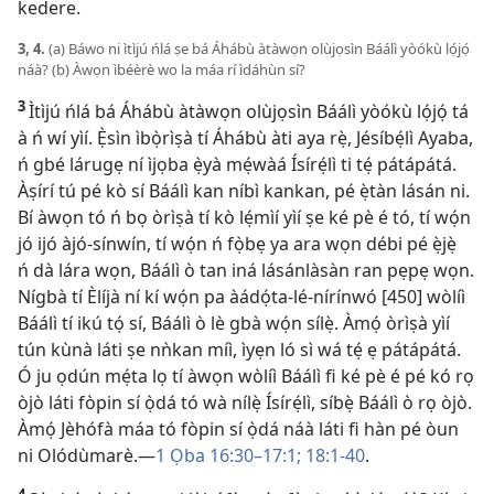
kedere.
3, 4.
(a) Báwo ni ìtìjú ńlá ṣe bá Áhábù àtàwọn olùjọsìn Báálì yòókù lọ́jọ́
náà? (b) Àwọn ìbéèrè wo la máa rí ìdáhùn sí?
3
Ìtìjú ńlá bá Áhábù àtàwọn olùjọsìn Báálì yòókù lọ́jọ́ tá
à ń wí yìí. Ẹ̀sìn ìbọ̀rìṣà tí Áhábù àti aya rẹ̀, Jésíbẹ́lì Ayaba,
ń gbé lárugẹ ní ìjọba ẹ̀yà mẹ́wàá Ísírẹ́lì ti tẹ́ pátápátá.
Àṣírí tú pé kò sí Báálì kan níbì kankan, pé ẹ̀tàn lásán ni.
Bí àwọn tó ń bọ òrìṣà tí kò lẹ́mìí yìí ṣe ké pè é tó, tí wọ́n
jó ijó àjó-sínwín, tí wọ́n ń fọ̀bẹ ya ara wọn débi pé ẹ̀jẹ̀
ń dà lára wọn, Báálì ò tan iná lásánlàsàn ran pẹpẹ wọn.
Nígbà tí Èlíjà ní kí wọ́n pa àádọ́ta-lé-nírínwó [450] wòlíì
Báálì tí ikú tọ́ sí, Báálì ò lè gbà wọ́n sílẹ̀. Àmọ́ òrìṣà yìí
tún kùnà láti ṣe nǹkan míì, ìyẹn ló sì wá tẹ́ ẹ pátápátá.
Ó ju ọdún mẹ́ta lọ tí àwọn wòlíì Báálì fi ké pè é pé kó rọ
òjò láti fòpin sí ọ̀dá tó wà nílẹ̀ Ísírẹ́lì, síbẹ̀ Báálì ò rọ òjò.
Àmọ́ Jèhófà máa tó fòpin sí ọ̀dá náà láti fi hàn pé òun
ni Olódùmarè.—
1 Ọba 16:30–17:1;
18:1-40
.
4