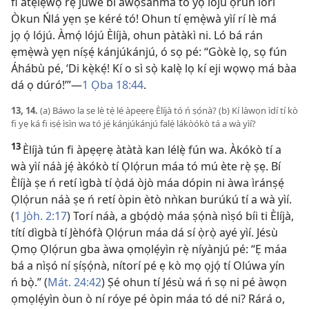
fi àtẹ́lẹwọ́ rẹ̀ júwe bí àwọsánmà tó yọ lójú ọ̀run lórí
Òkun Ńlá yẹn ṣe kéré tó! Ohun tí ẹmẹ̀wà yìí rí lè má
jọ ọ́ lójú. Àmọ́ lójú Èlíjà, ohun pàtàkì ni. Ló bá rán
ẹmẹ̀wà yẹn níṣẹ́ kánjúkánjú, ó sọ pé: “Gòkè lọ, sọ fún
Áhábù pé, ‘Di kẹ̀kẹ́! Kí o sì sọ̀ kalẹ̀ lọ kí eji wọwọ má bàa
dá ọ dúró!’”—
1 Ọba 18:44
.
13, 14.
(a) Báwo la ṣe lè tẹ̀ lé àpẹẹrẹ Èlíjà tó ń ṣọ́nà? (b) Kí làwọn ìdí tí kò
fi yẹ ká fi iṣẹ́ ìsìn wa tó jẹ́ kánjúkánjú falẹ̀ lákòókò tá a wà yìí?
13
Èlíjà tún fi àpẹẹrẹ àtàtà kan lélẹ̀ fún wa. Àkókò tí a
wà yìí náà jẹ́ àkókò tí Ọlọ́run máa tó mú ète rẹ̀ ṣẹ. Bí
Èlíjà ṣe ń retí ìgbà tí ọ̀dá òjò máa dópin ni àwa ìránṣẹ́
Ọlọ́run náà ṣe ń retí òpin ètò nǹkan burúkú tí a wà yìí.
(
1 Jòh. 2:17
) Torí náà, a gbọ́dọ̀ máa ṣọ́nà nìṣó bíi ti Èlíjà,
títí dìgbà tí Jèhófà Ọlọ́run máa dá sí ọ̀rọ̀ ayé yìí. Jésù
Ọmọ Ọlọ́run gba àwa ọmọlẹ́yìn rẹ̀ níyànjú pé: “Ẹ máa
bá a nìṣó ní ṣíṣọ́nà, nítorí pé ẹ kò mọ ọjọ́ tí Olúwa yín
ń bọ̀.” (
Mát. 24:42
) Ṣé ohun tí Jésù wá ń sọ ni pé àwọn
ọmọlẹ́yìn òun ò ní róye pé òpin máa tó dé ni? Rárá o,