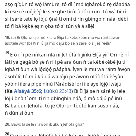
aṣọ gígùn tó wọ̀ lámùrè, tó dì í mọ́ ìgbáròkó rẹ̀ dáadáa
kí ẹsẹ̀ rẹ̀ méjèèjì lè ṣeé gbé tìrọ̀rùntìrọ̀rùn. Tó wá bẹ̀rẹ̀
sí í sáré tete lọ lójú ọ̀nà tí omi ti rin gbingbin náà, débi
tó fi bá kẹ̀kẹ́ ẹṣin ọba tó sì tún yà á sílẹ̀!
19.
(a) Bí Ọlọ́run ṣe mú kí ara Èlíjà ta kébékébé mú wa rántí àwọn
àsọtẹ́lẹ̀ wo? (b) Kí ni Èlíjà mọ̀ dájú bó ṣe ń sáré lọ sí Jésíréélì?
19
Ẹ ò rí i pé nǹkan ńlá ni Jèhófà fi jíǹkí Èlíjà yìí! Orí rẹ̀ ní
láti yá gágá bó ṣe ń rí i pé ara òun ń ta kébékébé ju ti
ìgbà tí òun wà lọ́dọ̀ọ́ pàápàá. Ìyẹn lè mú wa rántí àwọn
àsọtẹ́lẹ̀ tó mú kó dá wa lójú pé àwọn olóòótọ́ èèyàn
yóò ní ìlera pípé nínú Párádísè lórí ilẹ̀ ayé lọ́jọ́ iwájú.
(Ka
Aísáyà 35:6;
Lúùkù 23:43
) Bí Èlíjà ṣe ń sáré lọ lẹlẹ
lójú ọ̀nà tí omi ti rin gbingbin náà, ó mọ̀ dájú pé inú
Baba òun Jèhófà, tó jẹ́ Ọlọ́run tòótọ́ kan ṣoṣo náà,
ń dùn sí òun!
20.
Báwo la ṣe lè rí àwọn ìbùkún Jèhófà gbà?
20
Ó máa ń wu Jèhófà kó bù kún wa. Ẹ jẹ́ ká máa ṣe