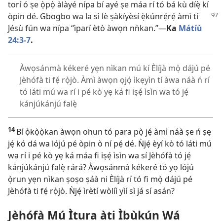
torí ó ṣe ọ̀pọ̀ àlàyé nípa bí ayé ṣe máa rí tó bá kù díẹ̀ kí
òpin dé. Gbogbo wa la sì lè ṣàkíyèsí ẹ̀kúnrẹ́rẹ́ àmì tí
Jésù fún wa nípa “ìparí ètò àwọn nǹkan.”—
Ka
Mátíù
24:3-7
.
Àwọsánmà kékeré yẹn nìkan mú kí Èlíjà mọ̀ dájú pé
Jèhófà ti fẹ́ rọ̀jò. Àmì àwọn ọjọ́ ìkẹyìn tí àwa náà ń rí
tó láti mú wa rí i pé kò yẹ ká fi iṣẹ́ ìsìn wa tó jẹ́
kánjúkánjú falẹ̀
14
Bí ọ̀kọ̀ọ̀kan àwọn ohun tó para pọ̀ jẹ́ àmì náà ṣe ń ṣẹ
jẹ́ kó dá wa lójú pé òpin ò ní pẹ́ dé. Ǹjẹ́ èyí kò tó láti mú
wa rí i pé kò yẹ ká máa fi iṣẹ́ ìsìn wa sí Jèhófà tó jẹ́
kánjúkánjú falẹ̀ rárá? Àwọsánmà kékeré tó yọ lójú
ọ̀run yẹn nìkan ṣoṣo ṣáà ni Èlíjà rí tó fi mọ̀ dájú pé
Jèhófà ti fẹ́ rọ̀jò. Ǹjẹ́ ìrètí wòlíì yìí sì já sí asán?
Jèhófà Mú Ìtura àti Ìbùkún Wá