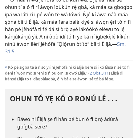
ohun tí a ó fi rí àwọn ìbùkún rẹ̀ gbà, ká máa sa gbogbo
ipá wa láti rí i pé wọ́n tẹ̀ wá lọ́wọ́. Ǹjẹ́ kí àwa náà máa
ṣọ́nà bíi ti Èlíjà, ká máa fara balẹ̀ kíyè sí àwọn ẹ̀rí tó ń fi
hàn pé Jèhófà ti fẹ́ dá sí ọ̀rọ̀ ayé lákòókò eléwu tó jẹ́
kánjúkánjú yìí. A ní ọ̀pọ̀ ìdí tó fi yẹ ká ní ìgbẹ́kẹ̀lé kíkún
nínú àwọn ìlérí Jèhófà “Ọlọ́run òtítọ́” bíi ti Èlíjà.—
Sm.
31:5
.
^
Kò pẹ́ sígbà tá à ń sọ yìí ni Jèhófà ní kí Èlíjà bẹ̀rẹ̀ sí í kọ́ Èlíṣà níṣẹ́ tó fi
dẹni tí wọ́n mọ̀ sí “ẹni tí ń bu omi sí ọwọ́ Èlíjà.” (
2 Ọba 3:11
) Èlíṣà di
ìránṣẹ́ Èlíjà tó ti dàgbàlagbà, ó ń bá a ṣe àwọn iṣẹ́ tó bá fẹ́ ṣe.
OHUN TÓ YẸ KÓ O RONÚ LÉ . . .
Báwo ni Èlíjà ṣe fi hàn pé òun ò fi ọ̀rọ̀ àdúrà
gbígbà ṣeré?