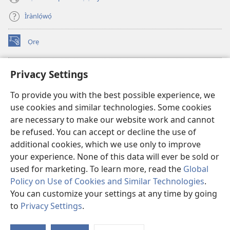
Ìrànlọ́wọ́
Ọrẹ
(opens
new
window)
ÀKÁ ÌWÉ ORÍ ÍŃTÁNẸ́Ẹ̀TÌ TI Watchtower™
Privacy Settings
(opens
new
®
JW Hub
To provide you with the best possible experience, we
window)
(opens
use cookies and similar technologies. Some cookies
new
®
JW Library
window)
are necessary to make our website work and cannot
be refused. You can accept or decline the use of
®
Watchtower Library
additional cookies, which we use only to improve
your experience. None of this data will ever be sold or
used for marketing. To learn more, read the
Global
Policy on Use of Cookies and Similar Technologies
.
Copyright
© 2026 Watch Tower Bible and Tract Society of Pennsylvania.
You can customize your settings at any time by going
ÀDÉHÙN LÍLO ÌKÀNNÌ
|
ÒFIN PÍPA ÌSỌFÚNNI MỌ́
|
PRIVACY
to
Privacy Settings
.
Fi
SETTINGS
O