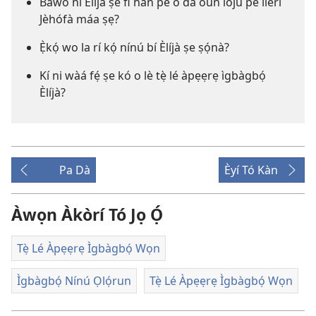
Báwo ni Èlíjà ṣe fi hàn pé ó dá òun lójú pé ìlérí
Jèhófà máa ṣẹ?
Ẹ̀kọ́ wo la rí kọ́ nínú bí Èlíjà ṣe ṣọ́nà?
Kí ni wàá fẹ́ ṣe kó o lè tẹ̀ lé àpẹẹrẹ ìgbàgbọ́
Èlíjà?
Pa Dà
Èyí Tó Kàn
Àwọn Àkòrí Tó Jọ Ọ́
Tẹ̀ Lé Àpẹẹrẹ Ìgbàgbọ́ Wọn
Ìgbàgbọ́ Nínú Ọlọ́run
Tẹ̀ Lé Àpẹẹrẹ Ìgbàgbọ́ Wọn