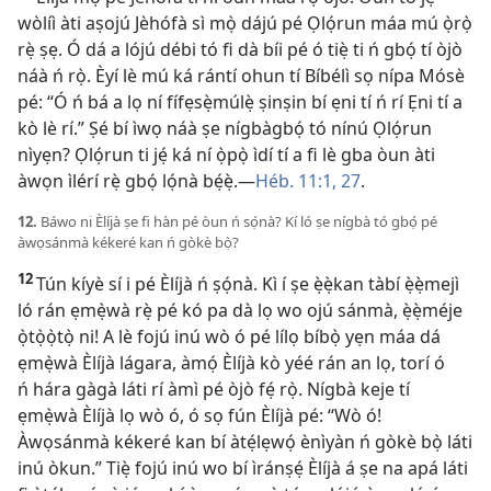
wòlíì àti aṣojú Jèhófà sì mọ̀ dájú pé Ọlọ́run máa mú ọ̀rọ̀
rẹ̀ ṣẹ. Ó dá a lójú débi tó fi dà bíi pé ó tiẹ̀ ti ń gbọ́ tí òjò
náà ń rọ̀. Èyí lè mú ká rántí ohun tí Bíbélì sọ nípa Mósè
pé: “Ó ń bá a lọ ní fífẹsẹ̀múlẹ̀ ṣinṣin bí ẹni tí ń rí Ẹni tí a
kò lè rí.” Ṣé bí ìwọ náà ṣe nígbàgbọ́ tó nínú Ọlọ́run
nìyẹn? Ọlọ́run ti jẹ́ ká ní ọ̀pọ̀ ìdí tí a fi lè gba òun àti
àwọn ìlérí rẹ̀ gbọ́ lọ́nà bẹ́ẹ̀.—
Héb. 11:1,
27
.
12.
Báwo ni Èlíjà ṣe fi hàn pé òun ń sọ́nà? Kí ló ṣe nígbà tó gbọ́ pé
àwọsánmà kékeré kan ń gòkè bọ̀?
12
Tún kíyè sí i pé Èlíjà ń ṣọ́nà. Kì í ṣe ẹ̀ẹ̀kan tàbí ẹ̀ẹ̀mejì
ló rán ẹmẹ̀wà rẹ̀ pé kó pa dà lọ wo ojú sánmà, ẹ̀ẹ̀méje
ọ̀tọ̀ọ̀tọ̀ ni! A lè fojú inú wò ó pé lílọ bíbọ̀ yẹn máa dá
ẹmẹ̀wà Èlíjà lágara, àmọ́ Èlíjà kò yéé rán an lọ, torí ó
ń hára gàgà láti rí àmì pé òjò fẹ́ rọ̀. Nígbà keje tí
ẹmẹ̀wà Èlíjà lọ wò ó, ó sọ fún Èlíjà pé: “Wò ó!
Àwọsánmà kékeré kan bí àtẹ́lẹwọ́ ènìyàn ń gòkè bọ̀ láti
inú òkun.” Tiẹ̀ fojú inú wo bí ìránṣẹ́ Èlíjà á ṣe na apá láti