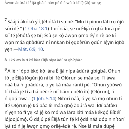
Àwọn àdúrà tí Èlíjà gbà fi hàn pé ó ń wù ú kí ìfẹ́ Ọlọ́run ṣẹ
7
Ṣáájú àkókò yìí, Jèhófà ti sọ pé: “Mo ti pinnu láti rọ òjò
sórí ilẹ̀.” (
1 Ọba 18:1
) Torí náà, ṣe ni Èlíjà ń gbàdúrà pé
kí ìfẹ́ Jèhófà ṣẹ bí Jésù ṣe kọ́ àwọn ọmọlẹ́yìn rẹ̀ pé kí
wọ́n máa gbàdúrà ní nǹkan bí ẹgbẹ̀rún ọdún lẹ́yìn ìgbà
yẹn.—
Mát. 6:9, 10
.
8.
Ẹ̀kọ́ wo la rí kọ́ lára Èlíjà nípa àdúrà gbígbà?
8
A lè rí ọ̀pọ̀ ẹ̀kọ́ kọ́ lára Èlíjà nípa àdúrà gbígbà. Ohun
tó jẹ Èlíjà lógún jù ni bí ìfẹ́ Ọlọ́run ṣe máa ṣẹ. Tí àwa
náà bá ń gbàdúrà, ó yẹ ká máa rántí pé: “Ohun yòówù
tí ì báà jẹ́ tí a bá béèrè ní ìbámu pẹ̀lú ìfẹ́ [Ọlọ́run], ó
ń gbọ́ tiwa.” (
1 Jòh. 5:14
) Nítorí náà, ó yẹ ká mọ ohun tí
ìfẹ́ Ọlọ́run jẹ́ kó bàa lè máa gbọ́ àdúrà wa. Ìdí pàtàkì
nìyẹn tó fi yẹ ká jẹ́ kó mọ́ wa lára láti máa kẹ́kọ̀ọ́ Bíbélì
lójoojúmọ́. Ó dájú pé Èlíjà tún fẹ́ kí ọ̀dá náà dópin nítorí
ìyà tó ń jẹ àwọn ọmọ orílẹ̀-èdè rẹ̀. Ńṣe lá máa dúpẹ́