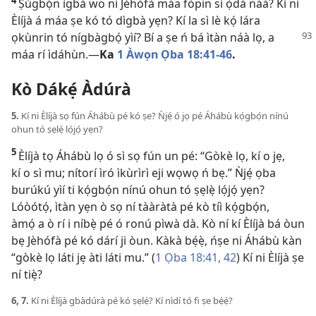
Ṣùgbọ́n ìgbà wo ni Jèhófà máa fòpin sí ọ̀dá náà? Kí ni
Èlíjà á máa ṣe kó tó dìgbà yẹn? Kí la sì lè kọ́ lára
ọkùnrin tó
nígbàgbọ́ yìí? Bí a ṣe ń bá ìtàn náà lọ, a
máa rí ìdáhùn.—
Ka
1 Àwọn Ọba 18:41-46
.
Kò Dákẹ́ Àdúrà
5.
Kí ni Èlíjà sọ fún Áhábù pé kó ṣe? Ǹjẹ́ ó jọ pé Áhábù kọ́gbọ́n nínú
ohun tó ṣẹlẹ̀ lọ́jọ́ yẹn?
5
Èlíjà tọ Áhábù lọ ó sì sọ fún un pé: “Gòkè lọ, kí o jẹ,
kí o sì mu; nítorí ìró ìkùrìrì eji wọwọ ń bẹ.” Ǹjẹ́ ọba
burúkú yìí ti kọ́gbọ́n nínú ohun tó ṣẹlẹ̀ lọ́jọ́ yẹn?
Lóòótọ́, ìtàn yẹn ò sọ ní tààràtà pé kò tíì kọ́gbọ́n,
àmọ́ a ò rí i níbẹ̀ pé ó ronú pìwà dà. Kò ní kí Èlíjà bá òun
bẹ Jèhófà pé kó dárí ji òun. Kàkà bẹ́ẹ̀, ńṣe ni Áhábù kàn
“gòkè lọ láti jẹ àti láti mu.” (
1 Ọba 18:41, 42
) Kí ni Èlíjà ṣe
ní tiẹ̀?
6, 7.
Kí ni Èlíjà gbàdúrà pé kó ṣẹlẹ̀? Kí nìdí tó fi ṣe bẹ́ẹ̀?