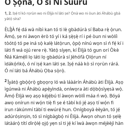
Ó Ṣọ́nà, Ó sì Ní Sùúrù
1, 2.
Iṣẹ́ tí kò rọrùn wo ni Èlíjà ní láti ṣe? Ọ̀nà wo ni òun àti Áhábù gbà
yàtọ̀ síra?
ÈLÍJÀ fẹ́ dá wà níbì kan tó ti lè gbàdúrà sí Baba rẹ̀ ọ̀run.
Àmọ́, ṣe ni àwọn èrò tó yí i ká ṣẹ̀ṣẹ̀ rí i pé òun ni wòlíì
tòótọ́ tó pe iná sọ̀ kalẹ̀ látọ̀run, ọ̀pọ̀ nínú wọn sì ń fẹ́ kí i
láti fi wá ojú rere rẹ̀. Yàtọ̀ síyẹn, kí Èlíjà tó gun orí Òkè
Ńlá Kámẹ́lì lọ láti lọ gbàdúrà sí Jèhófà Ọlọ́run ní
ìdákọ́ńkọ́, ó ní iṣẹ́ kan láti ṣe. Iṣẹ́ náà kò sì rọrùn rárá.
Ó ní láti bá Áhábù Ọba sọ̀rọ̀.
2
Ìyàtọ̀ gbọ̀ọ̀rọ̀ gbọọrọ ló wà láàárín Áhábù àti Èlíjà. Aṣọ
ìgúnwà ni Áhábù apẹ̀yìndà, oníwọra àti dọ̀bọ̀sìyẹsà wọ̀.
Àmọ́ Èlíjà wọ aṣọ kẹ́jẹ́bú tí àwọn wòlíì máa ń wọ̀. Bóyá
awọ onírun ni wọ́n tiẹ̀ fi ṣe é tàbí kó jẹ́ aṣọ tí wọ́n fi
irun ràkúnmí tàbí ti ewúrẹ́ hun. Onígboyà èèyàn, tó jẹ́
adúróṣinṣin, tó sì nígbàgbọ́ ni Èlíjà. Àwọn ohun tó ṣẹlẹ̀
látàárọ̀ títí dìrọ̀lẹ́ ọjọ́ yẹn sì ti jẹ́ kí ìwà àwọn méjèèjì hàn