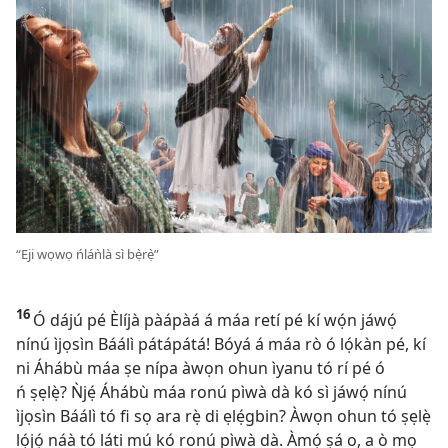
“Eji wọwọ ńláǹlà sì bẹ̀rẹ̀”
16
Ó dájú pé Èlíjà pàápàá á máa retí pé kí wọ́n jáwọ́
nínú ìjọsìn Báálì pátápátá! Bóyá á máa rò ó lọ́kàn pé, kí
ni Áhábù máa ṣe nípa àwọn ohun ìyanu tó rí pé ó
ń ṣẹlẹ̀? Ǹjẹ́ Áhábù máa ronú pìwà dà kó sì jáwọ́ nínú
ìjọsìn Báálì tó fi sọ ara rẹ̀ di ẹlẹ́gbin? Àwọn ohun tó ṣẹlẹ̀
lọ́jọ́ náà tó láti mú kó ronú pìwà dà. Àmọ́ ṣá o, a ò mọ