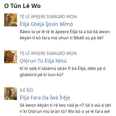
O Tún Lè Wo
TẸ̀ LÉ ÀPẸẸRẸ ÌGBÀGBỌ́ WỌN
Èlíjà Gbèjà Ìjọsìn Mímọ́
Báwo la ṣe lè tẹ̀ lé àpẹẹrẹ Èlíjà tá a bá bá àwọn
èèyàn tí kò fara mọ́ ohun tí Bíbélì sọ pà dé?
TẸ̀ LÉ ÀPẸẸRẸ ÌGBÀGBỌ́ WỌN
Ọlọ́run Tù Èlíjà Nínú
Kí ló ṣẹlẹ̀ tí ìdààmú ọkàn fi bá Èlíjà, débi pé ó
gbàdúrà pé kí òun kú?
ILÉ ÌṢỌ́
Èlíjà Fara Da Ìwà Ìrẹ́jẹ
Ṣé àwọn èèyàn ti rẹ́ ìwọ náà jẹ rí? Ṣé ó wù ẹ́ láti
rí kí Ọlọ́run mú ọ̀ràn tọ́? Wo bó o ṣe lè fara wé