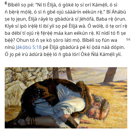
6
Bíbélì sọ pé: “Ní ti Èlíjà, ó gòkè lọ sí orí Kámẹ́lì, ó sì
ń bẹ̀rẹ̀ mọ́lẹ̀, ó sì ń gbé ojú sáàárín eékún rẹ̀.” Bí Áhábù
ṣe lọ jẹun, Èlíjà ráyè lọ gbàdúrà sí Jèhófà, Baba rẹ̀ ọ̀run.
Kíyè sí ipò ìrẹ̀lẹ̀ tí ibí yìí sọ pé Èlíjà wà. Ó wólẹ̀, ó tẹ orí rẹ̀
ba débí tí ojú rẹ̀ fẹ́rẹ̀ẹ́ máa kan eékún rẹ̀. Kí nìdí tó fi ṣe
bẹ́ẹ̀? Ohun tó ń ṣe
kò ṣòro láti mọ̀. Bíbélì sọ fún wa
nínú
Jákọ́bù 5:18
pé Èlíjà gbàdúrà pé kí ọ̀dá náà dópin.
Ó jọ pé irú àdúrà bẹ́ẹ̀ ló ń gbà lórí Òkè Ńlá Kámẹ́lì yìí.