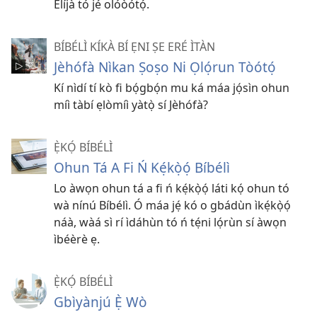
Èlíjà tó jé olóòótọ́.
BÍBÉLÌ KÍKÀ BÍ ẸNI ṢE ERÉ ÌTÀN
Jèhófà Nìkan Ṣoṣo Ni Ọlọ́run Tòótọ́
Kí nìdí tí kò fi bọ́gbọ́n mu ká máa jọ́sìn ohun
míì tàbí ẹlòmíì yàtọ̀ sí Jèhófà?
Ẹ̀KỌ́ BÍBÉLÌ
Ohun Tá A Fi Ń Kẹ́kọ̀ọ́ Bíbélì
Lo àwọn ohun tá a fi ń kẹ́kọ̀ọ́ láti kọ́ ohun tó
wà nínú Bíbélì. Ó máa jẹ́ kó o gbádùn ìkẹ́kọ̀ọ́
náà, wàá sì rí ìdáhùn tó ń tẹ́ni lọ́rùn sí àwọn
ìbéèrè ẹ.
Ẹ̀KỌ́ BÍBÉLÌ
Gbìyànjú Ẹ̀ Wò