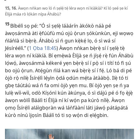
15, 16.
Àwọn nǹkan wo ló ń ṣẹlẹ̀ tẹ̀ léra wọn ní kíákíá? Kí ló ṣeé ṣe kí
Èlíjà máa rò lọ́kàn nípa Áhábù?
15
Bíbélì sọ pé: “Ó sì ṣẹlẹ̀ láàárín àkókò náà pé
àwọsánmà àti ẹ̀fúùfù mú ojú ọ̀run ṣókùnkùn, eji wọwọ
ńláǹlà sì bẹ̀rẹ̀. Áhábù sì ń gun kẹ̀kẹ́ lọ, ó sì wá sí
Jésíréélì.” (
1 Ọba 18:45
) Àwọn nǹkan bẹ̀rẹ̀ sí í ṣẹlẹ̀ tẹ̀
léra wọn ní kíákíá. Bí ẹmẹ̀wà Èlíjà ṣe ń jíṣẹ́ rẹ̀ fún Áhábù
lọ́wọ́, àwọsánmà kékeré yẹn bẹ̀rẹ̀ sí í pọ̀ sí i títí tó fi ṣú
bo ojú ọ̀run. Atẹ́gùn ńlá kan wá bẹ̀rẹ̀ sí í fẹ́. Ló bá di pé
òjò rọ̀ nílẹ̀ Ísírẹ́lì lẹ́yìn ọ̀dá ọdún mẹ́ta àtààbọ̀. Ilẹ̀ tó ti
gbẹ táútáú wá ń fa omi òjò yẹn mu. Bí òjò yẹn ṣe ń ya
lulẹ̀ wìì-wìì, odò Kíṣónì kún àkúnya, ó sì dájú pé ó fọ ẹ̀jẹ̀
àwọn wòlíì Báálì tí Èlíjà ní kí wọ́n pa kúrò nílẹ̀. Àwọn
ọmọ Ísírẹ́lì aláìgbọràn wá láǹfààní láti jáwọ́ pátápátá
kúrò nínú ìjọsìn Báálì tó ti sọ wọ́n di ẹlẹ́gbin.