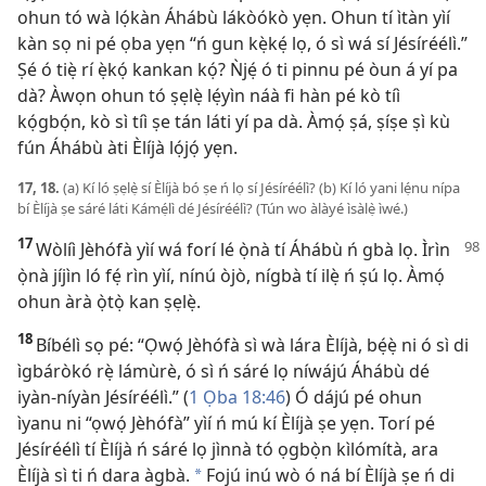
ohun tó wà lọ́kàn Áhábù lákòókò yẹn. Ohun tí ìtàn yìí
kàn sọ ni pé ọba yẹn “ń gun kẹ̀kẹ́ lọ, ó sì wá sí Jésíréélì.”
Ṣé ó tiẹ̀ rí ẹ̀kọ́ kankan kọ́? Ǹjẹ́ ó ti pinnu pé òun á yí pa
dà? Àwọn ohun tó ṣẹlẹ̀ lẹ́yìn náà fi hàn pé kò tíì
kọ́gbọ́n, kò sì tíì ṣe tán láti yí pa dà. Àmọ́ ṣá, ṣíṣe ṣì kù
fún Áhábù àti Èlíjà lọ́jọ́ yẹn.
17, 18.
(a) Kí ló ṣẹlẹ̀ sí Èlíjà bó ṣe ń lọ sí Jésíréélì? (b) Kí ló yani lẹ́nu nípa
bí Èlíjà ṣe sáré láti Kámẹ́lì dé Jésíréélì? (Tún wo àlàyé ìsàlẹ̀ ìwé.)
17
Wòlíì Jèhófà yìí wá forí lé ọ̀nà tí Áhábù ń gbà lọ. Ìrìn
ọ̀nà jíjìn ló fẹ́ rìn yìí, nínú òjò, nígbà tí ilẹ̀ ń ṣú lọ. Àmọ́
ohun àrà ọ̀tọ̀ kan ṣẹlẹ̀.
18
Bíbélì sọ pé: “Ọwọ́ Jèhófà sì wà lára Èlíjà, bẹ́ẹ̀ ni ó sì di
ìgbáròkó rẹ̀ lámùrè, ó sì ń sáré lọ níwájú Áhábù dé
iyàn-níyàn Jésíréélì.” (
1 Ọba 18:46
) Ó dájú pé ohun
ìyanu ni “ọwọ́ Jèhófà” yìí ń mú kí Èlíjà ṣe yẹn. Torí pé
Jésíréélì tí Èlíjà ń sáré lọ jìnnà tó ọgbọ̀n kìlómítà, ara
Èlíjà sì ti ń dara àgbà.
Fojú inú wò ó ná bí Èlíjà ṣe ń di
*