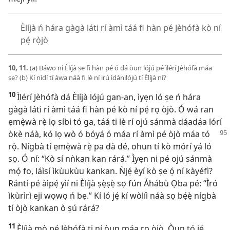
Èlíjà ń hára gàgà láti rí àmì táá fi hàn pé Jèhófà kò ní
pẹ́ rọ̀jò
10, 11.
(a) Báwo ni Èlíjà ṣe fi hàn pé ó dá òun lójú pé ìlérí Jèhófà máa
ṣẹ? (b) Kí nìdí tí àwa náà fi lè ní irú ìdánilójú tí Èlíjà ní?
10
Ìlérí Jèhófà dá Èlíjà lójú gan-an, ìyẹn ló ṣe ń hára
gàgà láti rí àmì táá fi hàn pé kò ní pẹ́ rọ òjò. Ó wá ran
ẹmẹ̀wà rẹ̀ lọ síbi tó ga, táá ti lè rí ojú sánmà dáadáa lórí
òkè náà, kó lọ
wò ó bóyá ó máa rí àmì pé òjò máa tó
rọ̀. Nígbà tí ẹmẹ̀wà rẹ̀ pa dà dé, ohun tí kò mórí yá ló
sọ. Ó ní: “Kò sí nǹkan kan rárá.” Ìyẹn ni pé ojú sánmà
mọ́ fo, láìsí ìkùukùu kankan. Ǹjẹ́ èyí kò ṣe ọ́ ní kàyéfì?
Rántí pé àìpẹ́ yìí ni Èlíjà ṣẹ̀ṣẹ̀ sọ fún Áhábù Ọba pé: “Ìró
ìkùrìrì eji wọwọ ń bẹ.” Kí ló jẹ́ kí wòlíì náà sọ bẹ́ẹ̀ nígbà
tí òjò kankan ò ṣú rárá?
11
Èlíjà mọ̀ pé Jèhófà ti ní òun máa rọ òjò. Òun tó jẹ́