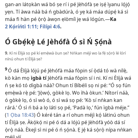
gan-an látọkàn wá bó ṣe rí i pé Jèhófà ṣe iṣẹ́ ìyanu lọ́jọ́
yẹn. Tí àwa náà bá ń gbàdúrà, ó yẹ ká máa dúpẹ́ ká sì
máa fi hàn pé ọ̀rọ̀ àwọn ẹlòmíì jẹ wá lógún.—
Ka
2 Kọ́ríńtì 1:11;
Fílípì 4:6
.
Ó Gbẹ́kẹ̀ Lé Jèhófà Ó sì Ń Ṣọ́nà
9.
Kí ni Èlíjà sọ pé kí ẹmẹ̀wà òun ṣe? Nǹkan méjì wo la fẹ́ sọ̀rọ̀ lé lórí
nínú ohun tí Èlíjà ṣe?
9
Ó dá Èlíjà lójú pé Jèhófà máa fòpin sí ọ̀dá tó wà nílẹ̀,
kò kàn mọ
ìgbà tí
Jèhófà máa fòpin sí i ni. Kí ni Èlíjà wá
ń ṣe kó tó dìgbà náà? Ohun tí Bíbélì sọ ni pé: “Ó sọ fún
ẹmẹ̀wà rẹ̀ pé: ‘Jọ̀wọ́, gòkè lọ. Wo ìhà òkun.’ Nítorí náà,
ó gòkè lọ, ó sì wò ó, ó sì wá sọ pé: ‘Kò sí nǹkan kan
rárá.’ Ó sì ń bá a lọ láti sọ pé, ‘Padà lọ,’ fún ìgbà méje.”
(
1 Ọba 18:43
) Ó kéré tán a rí ohun méjì kọ́ látinú ohun
tí Èlíjà ṣe. Àkọ́kọ́ ni pé ó dá a lójú pé Jèhófà yóò dá sí
ọ̀rọ̀ náà. Èkejì sì ni pé ó ń ṣọ́nà. Ẹ jẹ́ ká sọ̀rọ̀ nípa nǹkan
méjì yìí.