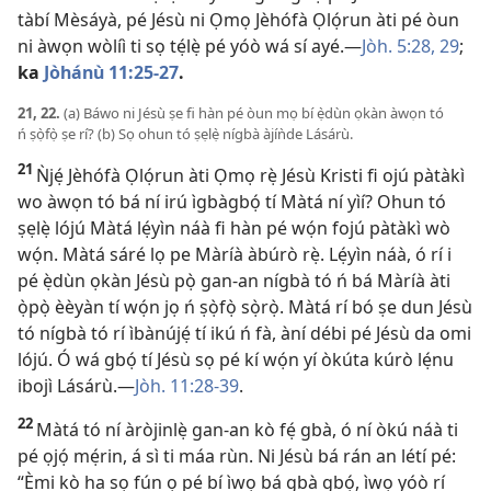
tàbí Mèsáyà, pé Jésù ni Ọmọ Jèhófà Ọlọ́run àti pé òun
ni àwọn wòlíì ti sọ tẹ́lẹ̀ pé yóò wá sí ayé.—
Jòh. 5:28, 29
;
ka
Jòhánù 11:25-27
.
21, 22.
(a) Báwo ni Jésù ṣe fi hàn pé òun mọ bí ẹ̀dùn ọkàn àwọn tó
ń ṣọ̀fọ̀ ṣe rí? (b) Sọ ohun tó ṣẹlẹ̀ nígbà àjíǹde Lásárù.
21
Ǹjẹ́ Jèhófà Ọlọ́run àti Ọmọ rẹ̀ Jésù Kristi fi ojú pàtàkì
wo àwọn tó bá ní irú ìgbàgbọ́ tí Màtá ní yìí? Ohun tó
ṣẹlẹ̀ lójú Màtá lẹ́yìn náà fi hàn pé wọ́n fojú pàtàkì wò
wọ́n. Màtá sáré lọ pe Màríà àbúrò rẹ̀. Lẹ́yìn náà, ó rí i
pé ẹ̀dùn ọkàn Jésù pọ̀ gan-an nígbà tó ń bá Màríà àti
ọ̀pọ̀ èèyàn tí wọ́n jọ ń ṣọ̀fọ̀ sọ̀rọ̀. Màtá rí bó ṣe dun Jésù
tó nígbà tó rí ìbànújẹ́ tí ikú ń fà, àní débi pé Jésù da omi
lójú. Ó wá gbọ́ tí Jésù sọ pé kí wọ́n yí òkúta kúrò lẹ́nu
ibojì Lásárù.—
Jòh. 11:28-39
.
22
Màtá tó ní àròjinlẹ̀ gan-an kò fẹ́ gbà, ó ní òkú náà ti
pé ọjọ́ mẹ́rin, á sì ti máa rùn. Ni Jésù bá rán an létí pé:
“Èmi kò ha sọ fún ọ pé bí ìwọ bá gbà gbọ́, ìwọ yóò rí