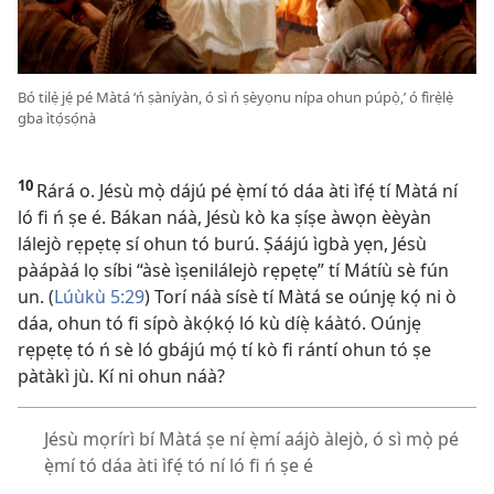
Bó tilẹ̀ jẹ́ pé Màtá ‘ń ṣàníyàn, ó sì ń ṣèyọnu nípa ohun púpọ̀,’ ó fìrẹ̀lẹ̀
gba ìtọ́sọ́nà
10
Rárá o. Jésù mọ̀ dájú pé ẹ̀mí tó dáa àti ìfẹ́ tí Màtá ní
ló fi ń ṣe é. Bákan náà, Jésù kò ka ṣíṣe àwọn èèyàn
lálejò rẹpẹtẹ sí ohun tó burú. Ṣáájú ìgbà yẹn, Jésù
pàápàá lọ síbi “àsè ìṣenilálejò rẹpẹtẹ” tí Mátíù sè fún
un. (
Lúùkù 5:29
) Torí náà sísè tí Màtá se oúnjẹ kọ́ ni ò
dáa, ohun tó fi sípò àkọ́kọ́ ló kù díẹ̀ káàtó. Oúnjẹ
rẹpẹtẹ tó ń sè ló gbájú mọ́ tí kò fi rántí ohun tó ṣe
pàtàkì jù. Kí ni ohun náà?
Jésù mọrírì bí Màtá ṣe ní ẹ̀mí aájò àlejò, ó sì mọ̀ pé
ẹ̀mí tó dáa àti ìfẹ́ tó ní ló fi ń ṣe é