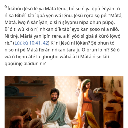
9
Ìdáhùn Jésù lè ya Màtá lẹ́nu, bó ṣe ń ya ọ̀pọ̀ èèyàn tó
ń ka Bíbélì láti ìgbà yẹn wá lẹ́nu. Jésù rọra sọ pé: “Màtá,
Màtá, ìwọ ń ṣàníyàn, o sì ń ṣèyọnu nípa ohun púpọ̀.
Bí ó ti wù kí ó rí, nǹkan díẹ̀ tàbí ẹyọ kan ṣoṣo ni a nílò.
Ní tirẹ̀, Màríà yan ìpín rere, a kì yóò sì gbà á kúrò lọ́wọ́
rẹ̀.” (
Lúùkù 10:41, 42
) Kí ni Jésù ní lọ́kàn? Ṣé ohun tó
ń sọ ni pé Màtá fẹ́ràn nǹkan tara ju Ọlọ́run lọ ni? Ṣé ó
wá ń bẹnu àtẹ́ lu gbogbo wàhálà tí Màtá ń ṣe láti
gbọ́únjẹ aládùn ni?