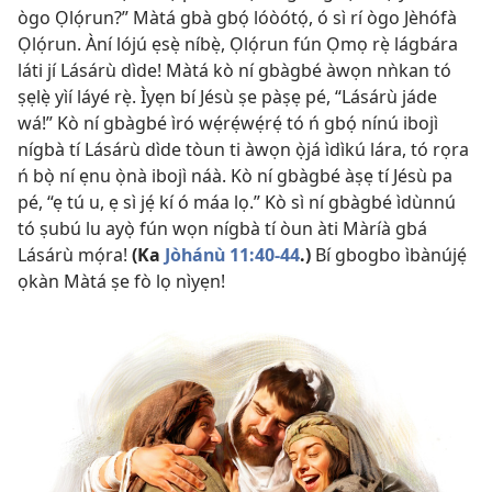
ògo Ọlọ́run?” Màtá gbà gbọ́ lóòótọ́, ó sì rí ògo Jèhófà
Ọlọ́run. Àní lójú ẹsẹ̀ níbẹ̀, Ọlọ́run fún Ọmọ rẹ̀ lágbára
láti jí Lásárù dìde! Màtá kò ní gbàgbé àwọn nǹkan tó
ṣẹlẹ̀ yìí láyé rẹ̀. Ìyẹn bí Jésù ṣe pàṣẹ pé, “Lásárù jáde
wá!” Kò ní gbàgbé ìró wẹ́rẹ́wẹ́rẹ́ tó ń gbọ́ nínú ibojì
nígbà tí Lásárù dìde tòun ti àwọn ọ̀já ìdìkú lára, tó rọra
ń bọ̀ ní ẹnu ọ̀nà ibojì náà. Kò ní gbàgbé àṣẹ tí Jésù pa
pé, “ẹ tú u, ẹ sì jẹ́ kí ó máa lọ.” Kò sì ní gbàgbé ìdùnnú
tó ṣubú lu ayọ̀ fún wọn nígbà tí òun àti Màríà gbá
Lásárù mọ́ra!
(Ka
Jòhánù 11:40-44
.)
Bí gbogbo ìbànújẹ́
ọkàn Màtá ṣe fò lọ nìyẹn!