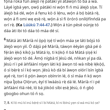
fọ̀nà rokà fún àlejò rẹ̀ pàtàkì yìí àtàwọn tó bá a wá.
Láyé ìgbà yẹn, ọwọ́ pàtàkì ni wọ́n fi ń mú àlejò ṣíṣe. Tí
àlejò bá dé, wọ́n á fẹnu kò ó lẹ́nu, wọ́n á bọ́ bàtà rẹ̀,
wọ́n á fi omi wẹ ẹsẹ̀ rẹ̀, wọ́n á sì fi òróró onílọ́fínńdà pa
orí rẹ̀.
(Ka
Lúùkù 7:44-47
.)
Wọ́n á tún pèsè oúnjẹ tó
dáa àti ibi tó dáa tó máa dé sí.
6
Màtá àti Màríà ní ọ̀pọ̀ iṣẹ́ tí wọ́n máa ṣe láti bójú tó
àlejò wọn yìí. Ó dájú pé Màríà, táwọn èèyàn gbà pé ó
fẹ́ràn ẹ̀kọ́ kíkọ́ ju Màtá lọ, ti kọ́kọ́ ń bá Màtá ṣiṣẹ́ kí
àlejò wọn tó dé. Àmọ́ nígbà tí Jésù dé, nǹkan yí pa dà.
Jésù rí i pé àǹfààní nìyẹn láti kọ́ àwọn tó wà níbẹ̀ lẹ́kọ̀ọ́,
ó sì bẹ̀rẹ̀ sí í kọ́ wọn. Jésù kò dà bí àwọn olórí ìsìn ìgbà
ayé rẹ̀, torí ó pọ́n àwọn obìnrin lé, ó sì máa ń kọ́ wọn
nípa Ìjọba Ọlọ́run, èyí tí ìwàásù rẹ̀ dá lé. Màríà rí i pé
àǹfààní ńlá rèé, ló bá jókòó síbi ẹsẹ̀ Jésù, ó ń gbọ́
gbogbo ohun tó ń sọ.
7, 8.
Kí ló mú kí inú bẹ̀rẹ̀ sí í bí Màtá, kí ni ìbínú yẹn sì wá mú kó ṣe?