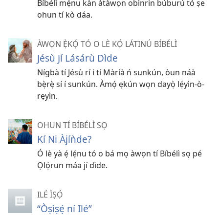
Bíbélì mẹ́nu kàn àtàwọn obìnrin búburú tó ṣe
ohun tí kò dáa.
ÀWỌN Ẹ̀KỌ́ TÓ O LÈ KỌ́ LÁTINÚ BÍBÉLÌ
Jésù Jí Lásárù Dìde
Nígbà tí Jésù rí i tí Màríà ń sunkún, òun náà
bẹ̀rẹ̀ sí í sunkún. Àmọ́ ẹkún wọn dayọ̀ lẹ́yìn-ò-
rẹyìn.
OHUN TÍ BÍBÉLÌ SỌ
Kí Ni Àjíǹde?
Ó lè yà ẹ́ lẹ́nu tó o bá mọ àwọn tí Bíbélì sọ pé
Ọlọ́run máa jí dìde.
ILÉ ÌṢỌ́
“Òṣìṣẹ́ ní Ilé”