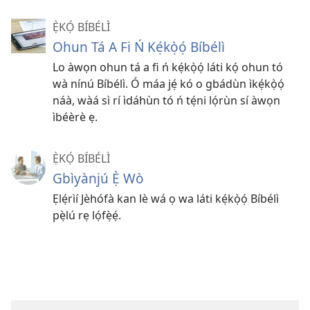
Ẹ̀KỌ́ BÍBÉLÌ
Ohun Tá A Fi Ń Kẹ́kọ̀ọ́ Bíbélì
Lo àwọn ohun tá a fi ń kẹ́kọ̀ọ́ láti kọ́ ohun tó
wà nínú Bíbélì. Ó máa jẹ́ kó o gbádùn ìkẹ́kọ̀ọ́
náà, wàá sì rí ìdáhùn tó ń tẹ́ni lọ́rùn sí àwọn
ìbéèrè ẹ.
Ẹ̀KỌ́ BÍBÉLÌ
Gbìyànjú Ẹ̀ Wò
Ẹlẹ́rìí Jèhófà kan lè wá ọ wa láti kẹ́kọ̀ọ́ Bíbélì
pẹ̀lú rẹ lọ́fẹ̀ẹ́.