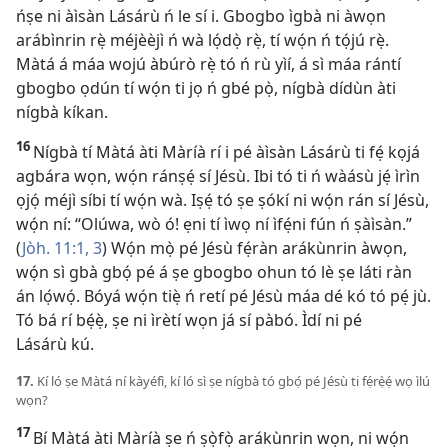
ńṣe ni àìsàn Lásárù ń le sí i. Gbogbo ìgbà ni àwọn
arábìnrin rẹ̀ méjèèjì ń wà lọ́dọ̀ rẹ̀, tí wọ́n ń tọ́jú rẹ̀.
Màtá á máa wojú àbúrò rẹ̀ tó ń rù yìí, á sì máa rántí
gbogbo ọdún tí wọ́n ti jọ ń gbé pọ̀, nígbà dídùn àti
nígbà kíkan.
16
Nígbà tí Màtá àti Màríà rí i pé àìsàn Lásárù ti fẹ́ kọjá
agbára wọn, wọ́n ránṣẹ́ sí Jésù. Ibi tó ti ń wàásù jẹ́ ìrìn
ọjọ́ méjì síbi tí wọ́n wà. Iṣẹ́ tó ṣe ṣókí ni wọ́n rán sí Jésù,
wọ́n ní: “Olúwa, wò ó! ẹni tí ìwọ ní ìfẹ́ni fún ń ṣàìsàn.”
(
Jòh. 11:1,
3
) Wọ́n mọ̀ pé Jésù fẹ́ràn arákùnrin àwọn,
wọ́n sì gbà gbọ́ pé á ṣe gbogbo ohun tó lè ṣe láti ràn
án lọ́wọ́. Bóyá wọ́n tiẹ̀ ń retí pé Jésù máa dé kó tó pẹ́ jù.
Tó bá rí bẹ́ẹ̀, ṣe ni ìrètí wọn já sí pàbó. Ìdí ni pé
Lásárù kú.
17.
Kí ló ṣe Màtá ní kàyéfì, kí ló sì ṣe nígbà tó gbọ́ pé Jésù ti fẹ́rẹ̀ẹ́ wọ ìlú
wọn?
17
Bí Màtá àti Màríà ṣe ń ṣọ̀fọ̀ arákùnrin wọn, ni wọ́n