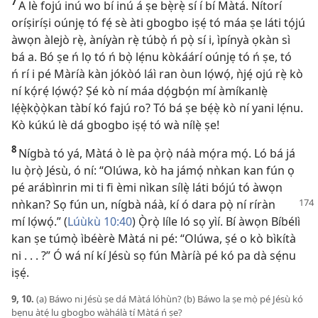
7
A lè fojú inú wo bí inú á ṣe bẹ̀rẹ̀ sí í bí Màtá. Nítorí
oríṣiríṣi oúnjẹ tó fẹ́ sè àti gbogbo iṣẹ́ tó máa ṣe láti tọ́jú
àwọn àlejò rẹ̀, àníyàn rẹ̀ túbọ̀ ń pọ̀ sí i, ìpínyà ọkàn sì
bá a. Bó ṣe ń lọ tó ń bọ̀ lẹ́nu kòkáárí oúnjẹ tó ń ṣe, tó
ń rí i pé Màríà kàn jókòó láì ran òun lọ́wọ́, ǹjẹ́ ojú rẹ̀ kò
ní kọ́rẹ́ lọ́wọ́? Ṣé kò ní máa dọ́gbọ́n mí àmíkanlẹ̀
lẹ́ẹ̀kọ̀ọ̀kan tàbí kó fajú ro? Tó bá ṣe bẹ́ẹ̀ kò ní yani lẹ́nu.
Kò kúkú lè dá gbogbo iṣẹ́ tó wà nílẹ̀ ṣe!
8
Nígbà tó yá, Màtá ò lè pa ọ̀rọ̀ náà mọ́ra mọ́. Ló bá já
lu ọ̀rọ̀ Jésù, ó ní: “Olúwa, kò ha jámọ́ nǹkan kan fún ọ
pé arábìnrin mi ti fi èmi nìkan sílẹ̀ láti bójú tó àwọn
nǹkan? Sọ fún
un, nígbà náà, kí ó dara pọ̀ ní ríràn
mí lọ́wọ́.” (
Lúùkù 10:40
) Ọ̀rọ̀ líle ló sọ yìí. Bí àwọn Bíbélì
kan ṣe túmọ̀ ìbéèrè Màtá ni pé: “Olúwa, ṣé o kò bìkítà
ni . . . ?” Ó wá ní kí Jésù sọ fún Màríà pé kó pa dà sẹ́nu
iṣẹ́.
9, 10.
(a) Báwo ni Jésù ṣe dá Màtá lóhùn? (b) Báwo la ṣe mọ̀ pé Jésù kó
bẹnu àtẹ́ lu gbogbo wàhálà tí Màtá ń ṣe?