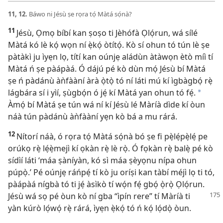
11, 12.
Báwo ni Jésù ṣe rọra tọ́ Màtá sọ́nà?
11
Jésù, Ọmọ bíbí kan ṣoṣo ti Jèhófà Ọlọ́run, wá sílé
Màtá kó lè kọ́ wọn ní ẹ̀kọ́ òtítọ́. Kò sí ohun tó tún lè ṣe
pàtàkì ju ìyẹn lọ, títí kan oúnjẹ aládùn àtàwọn ètò míì tí
Màtá ń ṣe pàápàá. Ó dájú pé kò dùn mọ́ Jésù bí Màtá
ṣe ń pàdánù àǹfààní àrà ọ̀tọ̀ tó ní láti mú kí ìgbàgbọ́ rẹ̀
lágbára sí i yìí, ṣùgbọ́n ó jẹ́ kí Màtá yan ohun tó fẹ́.
*
Àmọ́ bí Màtá ṣe tún wá ní kí Jésù lé Màríà dìde kí òun
náà tún pàdánù àǹfààní yẹn kò bá a mu rárá.
12
Nítorí náà, ó rọra tọ́ Màtá sọ́nà bó ṣe fi pẹ̀lẹ́pẹ̀lẹ́ pe
orúkọ rẹ̀ lẹ́ẹ̀mejì kí ọkàn rẹ̀ lè rọ̀. Ó fọkàn rẹ̀ balẹ̀ pé kò
sídìí láti ‘máa ṣàníyàn, kó sì máa ṣèyọnu nípa ohun
púpọ̀.’ Pé oúnjẹ ráńpẹ́ tí kò ju oríṣi kan tàbí méjì lọ ti tó,
pàápàá nígbà tó ti jẹ́ àsìkò tí wọ́n fẹ́ gbọ́ ọ̀rọ̀ Ọlọ́run.
Jésù wá sọ pé òun
kò ní gba “ìpín rere” tí Màríà ti
yàn kúrò lọ́wọ́ rẹ̀ rárá, ìyẹn ẹ̀kọ́ tó ń kọ́ lọ́dọ̀ òun.