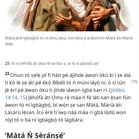
Màtá jèrè ìgbàgbọ́ tó ní nínú Jésù, torí Jésù jí arákùnrin Màtá àti Màríà
dìde
23.
Kí ni Jèhófà àti Jésù fẹ́ ṣe fún ọ, kí lo sì gbọ́dọ̀ ṣe?
23
Ohun tó ṣẹlẹ̀ yìí fi hàn pé àjíǹde àwọn òkú kì í ṣe àlá
tí kò lè ṣẹ àti pé ẹ̀kọ́ Bíbélì tó ń múni láyọ̀ ni, ó sì tún
jẹ́ ẹ̀rí pé àwọn òkú ti jíǹde láwọn ìgbà kan rí. (
Jóòbù
14:14, 15
) Jèhófà àti Ọmọ rẹ̀ máa ń fẹ́ láti san ẹ̀san fún
àwọn tó ní ìgbàgbọ́, bí wọ́n ṣe san Màtá, Màríà àti
Lásárù lẹ́san. Irú èrè tí ìwọ náà máa rí gbà lọ́dọ̀ wọn
nìyí tó o bá ní ìgbàgbọ́ tó lágbára.
‘Màtá Ń Ṣèránṣẹ́’