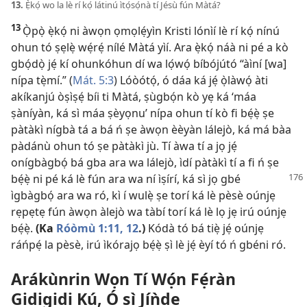
13.
Ẹ̀kọ́ wo la lè rí kọ́ látinú ìtọ́sọ́nà tí Jésù fún Màtá?
13
Ọ̀pọ̀ ẹ̀kọ́ ni àwọn ọmọlẹ́yìn Kristi lónìí lè rí kọ́ nínú
ohun tó ṣẹlẹ̀ wẹ́rẹ́ nílé Màtá yìí. Ara ẹ̀kọ́ náà ni pé a kò
gbọ́dọ̀ jẹ́ kí ohunkóhun dí wa lọ́wọ́ bíbójútó “àìní [wa]
nípa tẹ̀mí.” (
Mát. 5:3
) Lóòótọ́, ó dáa ká jẹ́ ọ̀làwọ́ àti
akíkanjú òṣìṣẹ́ bíi ti Màtá, ṣùgbọ́n kò yẹ ká ‘máa
ṣàníyàn, ká sì máa ṣèyọnu’ nípa ohun tí kò fi bẹ́ẹ̀ ṣe
pàtàkì nígbà tá a bá ń ṣe àwọn èèyàn lálejò, ká má bàa
pàdánù ohun tó ṣe pàtàkì jù. Tí àwa tí a jọ jẹ́
onígbàgbọ́ bá gba ara wa lálejò, ìdí pàtàkì tí a fi ń ṣe
bẹ́ẹ̀
ni pé ká lè fún ara wa ní ìṣírí, ká sì jọ gbé
ìgbàgbọ́ ara wa ró, kì í wulẹ̀ ṣe torí ká lè pèsè oúnjẹ
rẹpẹtẹ fún àwọn àlejò wa tàbí torí ká lè lọ jẹ irú oúnjẹ
bẹ́ẹ̀.
(Ka
Róòmù 1:11, 12
.)
Kódà tó bá tiẹ̀ jẹ́ oúnjẹ
ráńpẹ́ la pèsè, irú ìkórajọ bẹ́ẹ̀ ṣì lè jẹ́ èyí tó ń gbéni ró.
Arákùnrin Wọn Tí Wọ́n Fẹ́ràn
Gidigidi Kú, Ó sì Jíǹde