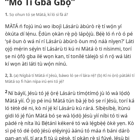
“Mo Ti Gbà Gbọ́”
1.
Sọ ohun tó ṣe Màtá, kí ló sì fà á?
MÀTÁ ń fojú inú wo ibojì Lásárù àbúrò rẹ̀ tí wọ́n yí
òkúta dí lẹ́nu. Ẹ̀dùn ọkàn rẹ̀ pọ̀ lápọ̀jù. Bẹ́ẹ̀ ló ń rò ó pé
‘ṣé òun ò wá ní rí Lásárù àbúrò òun mọ́ náà nìyẹn?’ Láti
ọjọ́ mẹ́rin sẹ́yìn tí Lásárù ti kú ni Màtá ò ti nísinmi, torí
ṣe ni ọ̀fọ̀ gba ilé wọn kan, tí tonílé tàlejò sì ń rọ́ wá láti
kí wọn àti láti tù wọ́n nínú.
2, 3.
(a) Nígbà tí Màtá rí Jésù, báwo ló ṣe rí lára rẹ̀? (b) Kí ni ọ̀rọ̀ pàtàkì tí
Màtá sọ fi hàn nípa irú ẹni tó jẹ́?
2
Ní báyìí, Jésù tó jẹ́ ọ̀rẹ́ Lásárù tímọ́tímọ́ jù ló wà lọ́dọ̀
Màtá yìí. Ó jọ pé inú Màtá tún bà jẹ́ bó ṣe rí Jésù, torí ká
ló tètè dé ni, kò ní jẹ́ kí Lásárù kú rárá. Síbẹ̀síbẹ̀, ìtùnú
gidi ló jẹ́ fún Màtá bó ṣe wà lọ́dọ̀ Jésù yìí níbi tó ti wá
pàdé rẹ̀ níta ìlú Bẹ́tánì kékeré tó wà lẹ́gbẹ̀ẹ́ òkè yẹn. Kò
sì pẹ́ tó dé ọ̀dọ̀ Jésù ẹlẹ́yinjú àánú tó máa ń báni dárò
gan-an yìí, tí ara fi tù ú pẹ̀sẹ̀, tí ọkàn rẹ̀ sì fúyẹ́. Jésù bi