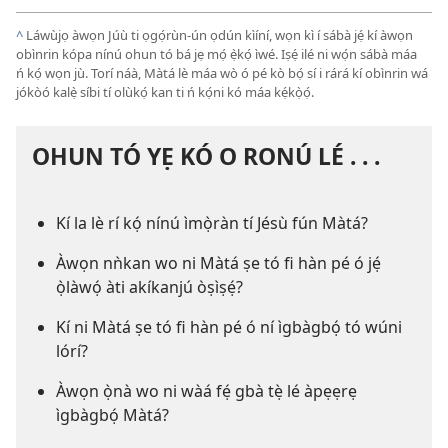
^
Láwùjọ àwọn Júù ti ọgọ́rùn-ún ọdún kìíní, wọn kì í sábà jẹ́ kí àwọn
obìnrin kópa nínú ohun tó bá jẹ mọ́ ẹ̀kọ́ ìwé. Iṣẹ́ ilé ni wọ́n sábà máa
ń kọ́ wọn jù. Torí náà, Màtá lè máa wò ó pé kò bọ́ sí i rárá kí obìnrin wá
jókòó kalẹ̀ síbi tí olùkọ́ kan ti ń kọ́ni kó máa kẹ́kọ̀ọ́.
OHUN TÓ YẸ KÓ O RONÚ LÉ . . .
Kí la lè rí kọ́ nínú ìmọ̀ràn tí Jésù fún Màtá?
Àwọn nǹkan wo ni Màtá ṣe tó fi hàn pé ó jẹ́
ọ̀làwọ́ àti akíkanjú òṣìṣẹ́?
Kí ni Màtá ṣe tó fi hàn pé ó ní ìgbàgbọ́ tó wúni
lórí?
Àwọn ọ̀nà wo ni wàá fẹ́ gbà tẹ̀ lé àpẹẹrẹ
ìgbàgbọ́ Màtá?