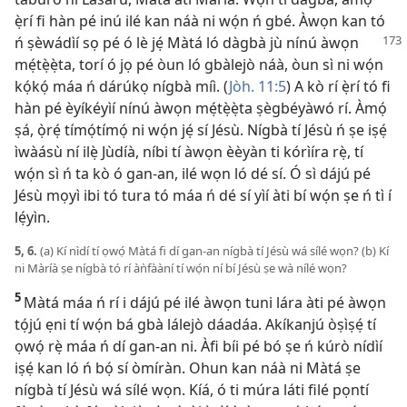
ẹ̀rí fi hàn pé inú ilé kan náà ni wọ́n ń gbé. Àwọn kan tó
ń ṣèwádìí sọ pé ó lè jẹ́
Màtá ló dàgbà jù nínú àwọn
mẹ́tẹ̀ẹ̀ta, torí ó jọ pé òun ló gbàlejò náà, òun sì ni wọ́n
kọ́kọ́ máa ń dárúkọ nígbà míì. (
Jòh. 11:5
) A kò rí ẹ̀rí tó fi
hàn pé èyíkéyìí nínú àwọn mẹ́tẹ̀ẹ̀ta ṣègbéyàwó rí. Àmọ́
ṣá, ọ̀rẹ́ tímọ́tímọ́ ni wọ́n jẹ́ sí Jésù. Nígbà tí Jésù ń ṣe iṣẹ́
ìwàásù ní ilẹ̀ Jùdíà, níbi tí àwọn èèyàn ti kórìíra rẹ̀, tí
wọ́n sì ń ta kò ó gan-an, ilé wọn ló dé sí. Ó sì dájú pé
Jésù mọyì ibi tó tura tó máa ń dé sí yìí àti bí wọ́n ṣe ń tì í
lẹ́yìn.
5, 6.
(a) Kí nìdí tí ọwọ́ Màtá fi dí gan-an nígbà tí Jésù wá sílé wọn? (b) Kí
ni Màríà ṣe nígbà tó rí àǹfààní tí wọ́n ní bí Jésù ṣe wà nílé wọn?
5
Màtá máa ń rí i dájú pé ilé àwọn tuni lára àti pé àwọn
tọ́jú ẹni tí wọ́n bá gbà lálejò dáadáa. Akíkanjú òṣìṣẹ́ tí
ọwọ́ rẹ̀ máa ń dí gan-an ni. Àfi bíi pé bó ṣe ń kúrò nídìí
iṣẹ́ kan ló ń bọ́ sí òmíràn. Ohun kan náà ni Màtá ṣe
nígbà tí Jésù wá sílé wọn. Kíá, ó ti múra láti filé pọntí