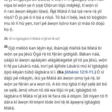
nípa bí wọ́n ṣe ń ṣiṣẹ́ Ọlọ́run lójú méjèèjì, tí wọ́n sì
ń ran àwọn èèyàn lọ́wọ́. Ǹjẹ́ Màtá ń bá iṣẹ́ rere rẹ̀ yìí
nìṣó? Ó jọ pé ó ń bá a nìṣó. Tó bá rí bẹ́ẹ̀, ìwà tó bọ́gbọ́n
mu ló ń hù yẹn, torí pé àwọn ìṣòro kan ṣì máa tó dojú
kọ ọ́.
26.
Kí ni ìgbàgbọ́ tí Màtá ní jẹ́ kó lè ṣe?
26
Ọjọ́ mélòó kan lẹ́yìn èyí, ìbànújẹ́ ńláǹlà bá Màtá bí
wọ́n ṣe pa Jésù Ọ̀gá rẹ̀ tó fẹ́ràn gidigidi. Bákan náà,
ṣáájú kí àwọn apààyàn alágàbàgebè yìí tó pa Jésù, wọ́n
ti fẹ́ pa Lásárù náà, torí pé àjíǹde Lásárù mú kí ìgbàgbọ́
ọ̀pọ̀ èèyàn túbọ̀ lágbára sí i.
(Ka
Jòhánù 12:9-11
.)
Ó sì
dájú pé níkẹyìn, ikú ya Màtá àti àwọn ọmọ ìyá rẹ̀, bí
wọ́n ṣe fẹ́ràn ara wọn tó. A kò mọ ìgbà tí èyí ṣẹlẹ̀ àti bó
ṣe ṣẹlẹ̀, àmọ́ ohun tó dá wa lójú ni pé, ìgbàgbọ́ tó
lágbára tí Màtá ní jẹ́ kó lè fara dà á dópin. Ìdí nìyẹn tó fi
dára kí àwọn Kristẹni lóde òní tẹ̀ lé àpẹẹrẹ ìgbàgbọ́
Màtá.