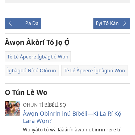
Pa Dà
Èyí Tó Kàn
Àwọn Àkòrí Tó Jọ Ọ́
Tẹ̀ Lé Àpẹẹrẹ Ìgbàgbọ́ Wọn
Ìgbàgbọ́ Nínú Ọlọ́run
Tẹ̀ Lé Àpẹẹrẹ Ìgbàgbọ́ Wọn
O Tún Lè Wo
OHUN TÍ BÍBÉLÌ SỌ
Àwọn Obìnrin inú Bíbélì​—Kí La Rí Kọ́
Lára Wọn?
Wo ìyàtọ̀ tó wà láàárín àwọn obìnrin rere tí