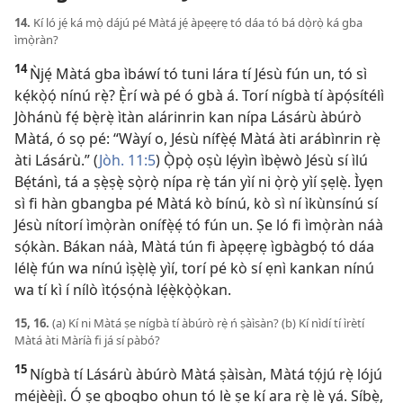
14.
Kí ló jẹ́ ká mọ̀ dájú pé Màtá jẹ́ àpẹẹrẹ tó dáa tó bá dọ̀rọ̀ ká gba
ìmọ̀ràn?
14
Ǹjẹ́ Màtá gba ìbáwí tó tuni lára tí Jésù fún un, tó sì
kẹ́kọ̀ọ́ nínú rẹ̀? Ẹ̀rí wà pé ó gbà á. Torí nígbà tí àpọ́sítélì
Jòhánù fẹ́ bẹ̀rẹ̀ ìtàn alárinrin kan nípa Lásárù àbúrò
Màtá, ó sọ pé: “Wàyí o, Jésù nífẹ̀ẹ́ Màtá àti arábìnrin rẹ̀
àti Lásárù.” (
Jòh. 11:5
) Ọ̀pọ̀ oṣù lẹ́yìn ìbẹ̀wò Jésù sí ìlú
Bẹ́tánì, tá a ṣẹ̀ṣẹ̀ sọ̀rọ̀ nípa rẹ̀ tán yìí ni ọ̀rọ̀ yìí ṣẹlẹ̀. Ìyẹn
sì fi hàn gbangba pé Màtá kò bínú, kò sì ní ìkùnsínú sí
Jésù nítorí ìmọ̀ràn onífẹ̀ẹ́ tó fún un. Ṣe ló fi ìmọ̀ràn náà
sọ́kàn. Bákan náà, Màtá tún fi àpẹẹrẹ ìgbàgbọ́ tó dáa
lélẹ̀ fún wa nínú ìṣẹ̀lẹ̀ yìí, torí pé kò sí ẹnì kankan nínú
wa tí kì í nílò ìtọ́sọ́nà lẹ́ẹ̀kọ̀ọ̀kan.
15, 16.
(a) Kí ni Màtá ṣe nígbà tí àbúrò rẹ̀ ń ṣàìsàn? (b) Kí nìdí tí ìrètí
Màtá àti Màríà fi já sí pàbó?
15
Nígbà tí Lásárù àbúrò Màtá ṣàìsàn, Màtá tọ́jú rẹ̀ lójú
méjèèjì. Ó ṣe gbogbo ohun tó lè ṣe kí ara rẹ̀ lè yá. Síbẹ̀,