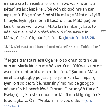
ń múra sílẹ̀ fún ìsìnkú rẹ̀, èrò sì ń wọ́ wá kí wọn láti
Bẹ́tánì àti àgbègbè rẹ̀. Síbẹ̀ wọ́n kò gbọ́ nǹkan kan
nípa Jésù. Bó ṣe túbọ̀ ń pẹ́ sí i lá máa ṣe Màtá ní kàyéfì.
Níkẹyìn, lẹ́yìn ọjọ́ mẹ́rin tí Lásárù ti kú, Màtá gbọ́ pé
Jésù ti fẹ́rẹ̀ẹ́ wọ ìlú wọn. Màtá kì í fi nǹkan jáfara, torí
náà, bó tilẹ̀ jẹ́ pé ó ń ṣọ̀fọ̀ lọ́wọ́, ó
dìde láìsọ fún
Màríà, ó sì sáré lọ pàdé Jésù.—
Ka
Jòhánù 11:18-20
.
18, 19.
Kí ni Màtá sọ pé òun mọ̀ pé ó máa ṣẹlẹ̀? Kí nìdí tí ìgbàgbọ́ rẹ̀ fi
wúni lórí?
18
Nígbà tí Màtá rí Jésù Ọ̀gá rẹ̀, ó sọ ohun tó ti ń dun
òun àti Màríà láti ọjọ́ mélòó kan. Ó ní: “Olúwa, ká ní o ti
wà níhìn-ín ni, arákùnrin mi kì bá kú.” Ṣùgbọ́n, Màtá
nírètí àti ìgbàgbọ́ pé Jésù ṣì lè ṣe nǹkan kan nípa rẹ̀.
Ìyẹn ló fi sọ pé: “Síbẹ̀, nísinsìnyí mo mọ̀ pé gbogbo
nǹkan tí o bá béèrè lọ́wọ́ Ọlọ́run, Ọlọ́run yóò fún ọ.”
Ẹsẹ̀kẹsẹ̀ ni Jésù sì sọ ohun kan láti fi mú kí ìgbàgbọ́ rẹ̀
túbọ̀ lágbára. Ó ní: “Arákùnrin rẹ yóò dìde.”—
Jòh.
11:21-23
.