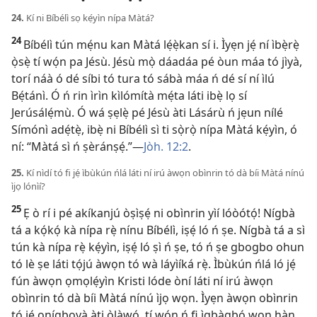
24.
Kí ni Bíbélì sọ kẹ́yìn nípa Màtá?
24
Bíbélì tún mẹ́nu kan Màtá lẹ́ẹ̀kan sí i. Ìyẹn jẹ́ ní ìbẹ̀rẹ̀
ọ̀sẹ̀ tí wọ́n pa Jésù. Jésù mọ̀ dáadáa pé òun máa tó jìyà,
torí náà ó dé síbi tó tura tó sábà máa ń dé sí ní ìlú
Bẹ́tánì. Ó ń rin ìrìn kìlómítà mẹ́ta láti ibẹ̀ lọ sí
Jerúsálẹ́mù. Ó wá ṣẹlẹ̀ pé Jésù àti Lásárù ń jẹun nílé
Símónì adẹ́tẹ̀, ibẹ̀ ni Bíbélì sì ti sọ̀rọ̀ nípa Màtá kẹ́yìn, ó
ní: “Màtá sì ń ṣèránṣẹ́.”—
Jòh. 12:2
.
25.
Kí nìdí tó fi jẹ́ ìbùkún ńlá láti ní irú àwọn obìnrin tó dà bíi Màtá nínú
ìjọ lónìí?
25
Ẹ ò rí i pé akíkanjú òṣìṣẹ́ ni obìnrin yìí lóòótọ́! Nígbà
tá a kọ́kọ́ kà nípa rẹ̀ nínu Bíbélì, iṣẹ́ ló ń ṣe. Nígbà tá a sì
tún kà nípa rẹ̀ kẹ́yìn, iṣẹ́ ló ṣì ń ṣe, tó ń ṣe gbogbo ohun
tó lè ṣe láti tọ́jú àwọn tó wà láyìíká rẹ̀. Ìbùkún ńlá ló jẹ́
fún àwọn ọmọlẹ́yìn Kristi lóde òní láti ní irú àwọn
obìnrin tó dà bíi Màtá nínú ìjọ wọn. Ìyẹn àwọn obìnrin
tó jẹ́ onígboyà àti ọ̀làwọ́, tí wọ́n ń fi ìgbàgbọ́ wọn hàn