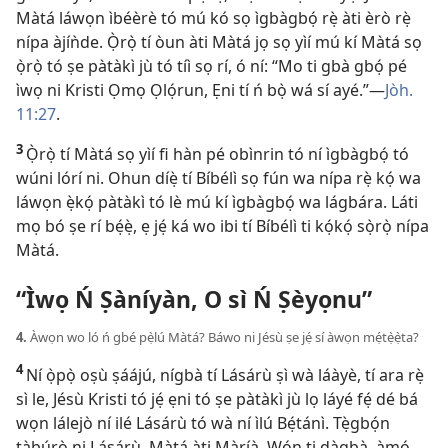
Màtá láwọn ìbéèrè tó mú kó sọ ìgbàgbọ́ rẹ̀ àti èrò rẹ̀
nípa àjíǹde. Ọ̀rọ̀ tí òun àti Màtá jọ sọ yìí mú kí Màtá sọ
ọ̀rọ̀ tó ṣe pàtàkì jù tó tíì sọ rí, ó ní: “Mo ti gbà gbọ́ pé
ìwọ ni Kristi Ọmọ Ọlọ́run, Ẹni tí ń bọ̀ wá sí ayé.”—
Jòh.
11:27
.
3
Ọ̀rọ̀ tí Màtá sọ yìí fi hàn pé obìnrin tó ní ìgbàgbọ́ tó
wúni lórí ni. Ohun díẹ̀ tí Bíbélì sọ fún wa nípa rẹ̀ kọ́ wa
láwọn ẹ̀kọ́ pàtàkì tó lè mú kí ìgbàgbọ́ wa lágbára. Láti
mọ bó ṣe rí bẹ́ẹ̀, ẹ jẹ́ ká wo ibi tí Bíbélì ti kọ́kọ́ sọ̀rọ̀ nípa
Màtá.
“Ìwọ Ń Ṣàníyàn, O sì Ń Ṣèyọnu”
4.
Àwọn wo ló ń gbé pẹ̀lú Màtá? Báwo ni Jésù ṣe jẹ́ sí àwọn mẹ́tẹ̀ẹ̀ta?
4
Ní ọ̀pọ̀ oṣù ṣáájú, nígbà tí Lásárù ṣì wà láàyè, tí ara rẹ̀
sì le, Jésù Kristi tó jẹ́ ẹni tó ṣe pàtàkì jù lọ láyé fẹ́ dé bá
wọn lálejò ní ilé Lásárù tó wà ní ìlú Bẹ́tánì. Tẹ̀gbọ́n
tàbúrò ni Lásárù, Màtá àti Màríà. Wọ́n ti dàgbà, àmọ́