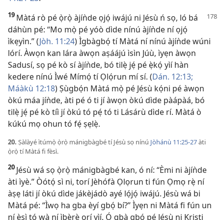
19
Màtá rò pé ọ̀rọ̀ àjíǹde ọjọ́ iwájú ni Jésù ń sọ, ló bá
dáhùn pé: “Mo mọ̀ pé yóò dìde nínú àjíǹde ní ọjọ́
ìkẹyìn.” (
Jòh. 11:24
) Ìgbàgbọ́ tí Màtá ní nínú àjíǹde wúni
lórí. Àwọn kan lára àwọn aṣáájú ìsìn Júù, ìyẹn àwọn
Sadusí, sọ pé kò sí àjíǹde, bó tilẹ̀ jẹ́ pé ẹ̀kọ́ yìí hàn
kedere nínú Ìwé Mímọ́ tí Ọlọ́run mí sí. (
Dán. 12:13;
Máàkù 12:18
) Ṣùgbọ́n Màtá mọ̀ pé Jésù kọ́ni pé àwọn
òkú máa jíǹde, àti pé ó ti jí àwọn òkú dìde pàápàá, bó
tilẹ̀ jẹ́ pé kò tíì jí òkú tó pẹ́ tó ti Lásárù dìde rí. Màtá ò
kúkú mọ ohun tó fẹ́ ṣẹlẹ̀.
20.
Ṣàlàyé ìtúmọ̀ ọ̀rọ̀ mánigbàgbé tí Jésù sọ nínú
Jòhánù 11:25-27
àti
ọ̀rọ̀ tí Màtá fi fèsì.
20
Jésù wá sọ ọ̀rọ̀ mánigbàgbé kan, ó ní: “Èmi ni àjíǹde
àti ìyè.” Òótọ́ sì ni, torí Jèhófà Ọlọrun ti fún Ọmọ rẹ̀ ní
àṣẹ láti jí òkú dìde jákèjádò ayé lọ́jọ́ iwájú. Jésù wá bi
Màtá pé: “Ìwọ ha gba èyí gbọ́ bí?” Ìyẹn ni Màtá fi fún un
ní èsì tó wà ní ìbẹ̀rẹ̀ orí yìí. Ó gbà gbọ́ pé Jésù ni Kristi