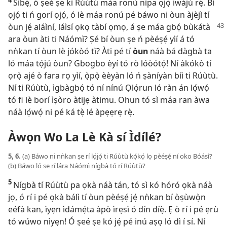
Síbẹ̀, ó ṣeé ṣe kí Rúùtù máa ronú nípa ọjọ́ iwájú rẹ̀. Bí
ọjọ́ ti ń gorí ọjọ́, ó lè máa ronú pé báwo ni òun àjèjì tí
òun jẹ́ aláìní,
láìsí ọkọ tàbí ọmọ, á ṣe máa gbọ́ bùkátà
ara òun àti ti Náómì? Ṣé bí òun ṣe ń pèéṣẹ́ yìí á tó
nǹkan tí òun lè jókòó tì? Àti pé tí
òun
náà bá dàgbà ta
ló máa tọ́jú òun? Gbogbo èyí tó rò lóòótọ́! Ní àkókò tí
ọrọ̀ ajé ò fara rọ yìí, ọ̀pọ̀ èèyàn ló ń ṣàníyàn bíi ti Rúùtù.
Ní ti Rúùtù, ìgbàgbọ́ tó ní nínú Ọlọ́run ló ràn án lọ́wọ́
tó fi lè borí ìṣòro àtijẹ àtimu. Ohun tó sì máa ran àwa
náà lọ́wọ́ ni pé ká tẹ̀ lé àpẹẹrẹ rẹ̀.
Àwọn Wo La Lè Kà sí Ìdílé?
5, 6.
(a) Báwo ni nǹkan ṣe rí lọ́jọ́ ti Rúùtù kọ́kọ́ lọ pèéṣẹ́ ní oko Bóásì?
(b) Báwo ló ṣe rí lára Náómì nígbà tó rí Rúùtù?
5
Nígbà tí Rúùtù pa ọkà náà tán, tó sì kó hóró ọkà náà
jọ, ó rí i pé ọkà bálì tí òun pèéṣẹ́ jẹ́ nǹkan bí òṣùwọ̀n
eéfà kan, ìyẹn ìdámẹ́ta àpò ìrẹsì ó dín díẹ̀. Ẹ ò rí i pé ẹrù
tó wúwo nìyẹn! Ó ṣeé ṣe kó jẹ́ pé inú aṣọ ló dì í sí. Ní