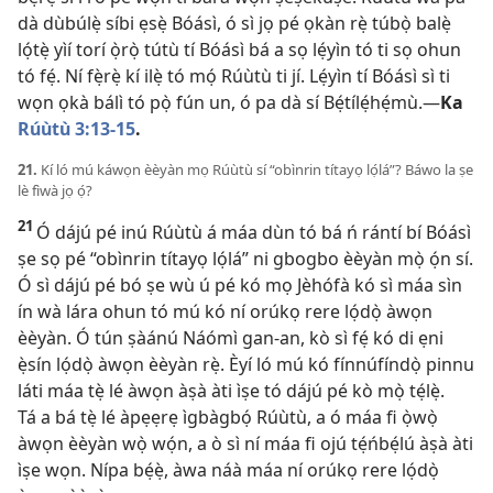
dà dùbúlẹ̀ síbi ẹsẹ̀ Bóásì, ó sì jọ pé ọkàn rẹ̀ túbọ̀ balẹ̀
lọ́tẹ̀ yìí torí ọ̀rọ̀ tútù tí Bóásì bá a sọ lẹ́yìn tó ti sọ ohun
tó fẹ́. Ní fẹ̀rẹ̀ kí ilẹ̀ tó mọ́ Rúùtù ti jí. Lẹ́yìn tí Bóásì sì ti
wọn ọkà bálì tó pọ̀ fún un, ó pa dà sí Bẹ́tílẹ́hẹ́mù.—
Ka
Rúùtù 3:13-15
.
21.
Kí ló mú káwọn èèyàn mọ Rúùtù sí “obìnrin títayọ lọ́lá”? Báwo la ṣe
lè fìwà jọ ọ́?
21
Ó dájú pé inú Rúùtù á máa dùn tó bá ń rántí bí Bóásì
ṣe sọ pé “obìnrin títayọ lọ́lá” ni gbogbo èèyàn mọ̀ ọ́n sí.
Ó sì dájú pé bó ṣe wù ú pé kó mọ Jèhófà kó sì máa sìn
ín wà lára ohun tó mú kó ní orúkọ rere lọ́dọ̀ àwọn
èèyàn. Ó tún ṣàánú Náómì gan-an, kò sì fẹ́ kó di ẹni
ẹ̀sín lọ́dọ̀ àwọn èèyàn rẹ̀. Èyí ló mú kó fínnúfíndọ̀ pinnu
láti máa tẹ̀ lé àwọn àṣà àti ìṣe tó dájú pé kò mọ̀ tẹ́lẹ̀.
Tá a bá tẹ̀ lé àpẹẹrẹ ìgbàgbọ́ Rúùtù, a ó máa fi ọ̀wọ̀
àwọn èèyàn wọ̀ wọ́n, a ò sì ní máa fi ojú tẹ́ńbẹ́lú àṣà àti
ìṣe wọn. Nípa bẹ́ẹ̀, àwa náà máa ní orúkọ rere lọ́dọ̀