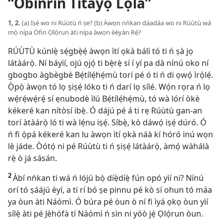
“Obìnrin Títayọ Lọ́lá”
1, 2.
(a) Iṣẹ́ wo ni Rúùtù ń ṣe? (b) Àwọn nǹkan dáadáa wo ni Rúùtù wá
mọ̀ nípa Òfin Ọlọ́run àti nípa àwọn èèyàn Rẹ̀?
RÚÙTÙ kúnlẹ̀ sẹ́gbẹ̀ẹ́ àwọn ìtí ọkà bálì tó ti ń ṣà jọ
látàárọ̀. Ní báyìí, ojú ọjọ́ ti bẹ̀rẹ̀ sí í yí pa dà nínú oko ní
gbogbo àgbègbè Bẹ́tílẹ́hẹ́mù torí pé ó ti ń di ọwọ́ ìrọ̀lẹ́.
Ọ̀pọ̀ àwọn tó lọ ṣiṣẹ́ lóko ti ń darí lọ sílé. Wọ́n rọra ń lọ
wẹ́rẹ́wẹ́rẹ́ sí ẹnubodè ìlú Bẹ́tílẹ́hẹ́mù, tó wà lórí òkè
kékeré kan nítòsí ibẹ̀. Ó dájú pé á ti rẹ Rúùtù gan-an
torí àtàárọ̀ ló ti wà lẹ́nu iṣẹ́. Síbẹ̀, kò dáwọ́ iṣẹ́ dúró. Ó
ń fi ọ̀pá kékeré kan lu àwọn ìtí ọkà náà kí hóró inú wọn
lè jáde. Òótọ́ ni pé Rúùtù ti ń ṣiṣẹ́ látàárọ̀, àmọ́ wàhálà
rẹ̀ ò já sásán.
2
Àbí nǹkan ti wá ń lójú bọ̀ díẹ̀díẹ̀ fún opó yìí ni? Nínú
orí tó ṣáájú èyí, a ti rí bó ṣe pinnu pé kò sí ohun tó máa
ya òun àti Náómì. Ó búra pé òun ò ní fi ìyá ọkọ òun yìí
sílẹ̀ àti pé Jèhófà tí Náómì ń sìn ni yóò jẹ́ Ọlọ́run òun.