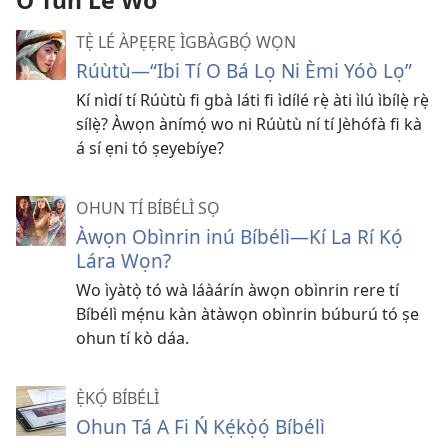
O Tún Lè Wo
TẸ̀ LÉ ÀPẸẸRẸ ÌGBÀGBỌ́ WỌN
Rúùtù
—“Ibi Tí O Bá Lọ Ni Èmi Yóò Lọ”
Kí nìdí tí Rúùtù fi gbà láti fi ìdílé rẹ̀ àti ìlú ìbílẹ̀ rẹ̀
sílẹ̀? Àwọn ànímọ́ wo ni Rúùtù ní tí Jèhófà fi kà
á sí ẹni tó ṣeyebíye?
OHUN TÍ BÍBÉLÌ SỌ
Àwọn Obìnrin inú Bíbélì​—Kí La Rí Kọ́
Lára Wọn?
Wo ìyàtọ̀ tó wà láàárín àwọn obìnrin rere tí
Bíbélì mẹ́nu kàn àtàwọn obìnrin búburú tó ṣe
ohun tí kò dáa.
Ẹ̀KỌ́ BÍBÉLÌ
Ohun Tá A Fi Ń Kẹ́kọ̀ọ́ Bíbélì