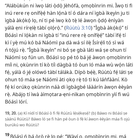
“Alábùkún ni ìwọ láti ọ̀dọ̀ Jèhófà, ọmọbìnrin mi. Ìwọ ti fi
inú rere rẹ onífẹ̀ẹ́ hàn lọ́nà tí ó dára ní ìgbà ìkẹyìn ju ti
ìgbà àkọ́kọ́ lọ, ní ti pé ìwọ kò tẹ̀ lé àwọn ọ̀dọ́ ènìyàn
yálà ẹni rírẹlẹ̀ tàbí ọlọ́rọ̀.” (
Rúùtù 3:10
) “Ìgbà àkọ́kọ́” tí
Bóásì ní lọ́kàn ni ìgbà tí “inú rere rẹ̀ onífẹ̀ẹ́” tàbí ìfẹ́ tí
kì í yẹ̀ mú kó bá Náómì pa dà wá sí ilẹ̀ Ísírẹ́lì tó sì wá
ń tọ́jú rẹ̀. “Ìgbà ìkẹyìn” ni bó ṣe gbà láti wá ṣe ohun tí
Náómì sọ fún un. Bóásì sọ pé tó bá jẹ́ àwọn ọmọbìnrin
míì ni, ọkùnrin tí kò tíì dàgbà tó òun ló máa wù wọ́n láti
fẹ́, yálà ó jẹ́ olówó tàbí tálákà. Dípò bẹ́ẹ̀, Rúùtù fẹ́ láti ṣe
ohun tó máa ṣe Náómì àti ọkọ rẹ̀ tó ti kú láǹfààní. Kò
fẹ́ kí orúkọ ọkùnrin náà di ìgbàgbé láàárín àwọn èèyàn
rẹ̀. Abájọ tí ìwà àìmọtara-ẹni-nìkan ọmọbìnrin yìí fi wú
Bóásì lórí.
19, 20.
(a) Kí nìdí tí Bóásì ò fi fẹ́ Rúùtù lẹ́sẹ̀kẹsẹ̀? (b) Báwo ni Bóásì ṣe
ṣàánú Rúùtù? Báwo ló ṣe fi hàn pé òun ò fẹ́ kí àwọn èèyàn máa fi ojú
burúkú wo Rúùtù?
19
Bóásì ń bá ọ̀rọ̀ rẹ̀ lọ pé: “Wàyí o, ọmọbìnrin mi, má