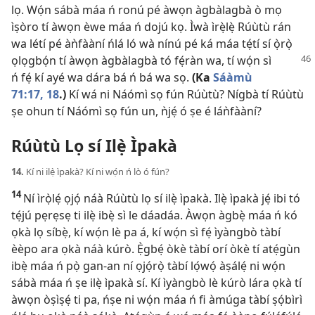
lọ. Wọ́n sábà máa ń ronú pé àwọn àgbàlagbà ò mọ
ìṣòro tí àwọn èwe máa ń dojú kọ. Ìwà ìrẹ̀lẹ̀ Rúùtù rán
wa létí pé àǹfààní ńlá ló wà nínú pé ká máa tẹ́tí sí ọ̀rọ̀
ọlọgbọ́n tí àwọn àgbàlagbà tó fẹ́ràn wa, tí
wọ́n sì
ń fẹ́ kí ayé wa dára bá ń bá wa sọ.
(Ka
Sáàmù
71:17, 18
.)
Kí wá ni Náómì sọ fún Rúùtù? Nígbà tí Rúùtù
ṣe ohun tí Náómì sọ fún un, ǹjẹ́ ó ṣe é láǹfààní?
Rúùtù Lọ sí Ilẹ̀ Ìpakà
14.
Kí ni ilẹ̀ ìpakà? Kí ni wọ́n ń lò ó fún?
14
Ní ìrọ̀lẹ́ ọjọ́ náà Rúùtù lọ sí ilẹ̀ ìpakà. Ilẹ̀ ìpakà jẹ́ ibi tó
tẹ́jú pẹrẹsẹ ti ilẹ̀ ibẹ̀ sì le dáadáa. Àwọn àgbẹ̀ máa ń kó
ọkà lọ síbẹ̀, kí wọ́n lè pa á, kí wọ́n sì fẹ́ ìyàngbò tàbí
èèpo ara ọkà náà kúrò. Ẹ̀gbẹ́ òkè tàbí orí òkè tí atẹ́gùn
ibẹ̀ máa ń pọ̀ gan-an ní ọjọ́rọ̀ tàbí lọ́wọ́ àṣálẹ́ ni wọ́n
sábà máa ń ṣe ilẹ̀ ìpakà sí. Kí ìyàngbò lè kúrò lára ọkà tí
àwọn òṣìṣẹ́ ti pa, ńṣe ni wọ́n máa ń fi àmúga tàbí ṣọ́bìrì