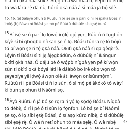
ńlá bu ọkà náà sókè. Atẹ́gùn á wá máa fẹ́ èèpo fúlẹ́fúlẹ́
tó wà lára rẹ̀ dà nù, hóró ọkà náà á sì máa já bọ́ sílẹ̀.
15, 16.
(a) Ṣàlàyé ohun tí Rúùtù rí bí iṣẹ́ ṣe ń parí lọ ní ilẹ̀ ìpakà Bóásì ni
ìrọ̀lẹ́. (b) Báwo ni Bóásì ṣe mọ̀ pé Rúùtù dùbúlẹ̀ síbi ẹsẹ̀ òun?
15
Bí iṣẹ́ ṣe ń parí lọ lọ́wọ́ ìrọ̀lẹ́ ọjọ́ yẹn, Rúùtù ń fọgbọ́n
kíyè sí bí gbogbo nǹkan ṣe ń lọ. Bóásì fúnra rẹ̀ ló bójú
tó bí wọ́n ṣe ń fẹ́ ọkà náà. Òkìtì ọkà náà sì ga gègèrè.
Lẹ́yìn tí Bóásì sì ti jẹ àjẹgbádùn, ó dùbúlẹ̀ ní ìkángun
òkìtì ọkà náà. Ó dájú pé ó wọ́pọ̀ nígbà yẹn pé kí wọ́n
sùn ti òkìtì ọkà bóyá láti lè dáàbò bo irè oko wọn tó
ṣeyebíye yìí lọ́wọ́ àwọn olè àti àwọn onísùnmọ̀mí.
Rúùtù rí i pé Bóásì ti ń lọ sùn, ó sì mọ̀ pé àkókò tó wàyí
kí òun ṣe ohun tí Náómì sọ.
16
Àyà Rúùtù ń já bó ṣe rọra ń yọ́ lọ sọ́dọ̀ Bóásì. Nígbà
tó débẹ̀, ó rí i pé ó ti sùn lọ fọnfọn. Ló bá ṣe bí Náómì
ṣe sọ, ó lọ síbi ẹsẹ̀ Bóásì, ó ṣí aṣọ kúrò níbẹ̀, ó sì dùbúlẹ̀
síbi ẹsẹ̀ rẹ̀. Ó wá
ń retí ohun tó máa ṣẹlẹ̀. Ó wà níbẹ̀