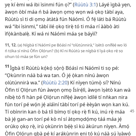
yẹ kí èmi wá ibi ìsinmi fún ọ?” (
Rúùtù 3:1
) Láyé ìgbà yẹn,
àwọn òbí máa ń bá àwọn ọmọ wọn wá ọkọ tàbí aya,
Rúùtù sì ti di ọmọ àtàtà fún Náómì. Ó fẹ́ láti bá Rúùtù
wá “ibi ìsinmi,” tàbí ilé ọkọ tirẹ̀ tó ti máa rí ààbò àti
ìfọ̀kànbalẹ̀. Kí wá ni Náómì máa ṣe báyìí?
11, 12.
(a) Nígbà tí Náómì pe Bóásì ní “olùtúnnirà,” ìṣètò onífẹ̀ẹ́ wo ló
ń tọ́ka sí nínú Òfin Ọlọ́run? (b) Kí ni Rúùtù ṣe nígbà tí ìyá ọkọ rẹ̀ sọ
ohun tó máa ṣe fún un?
11
Ìgbà tí Rúùtù kọ́kọ́ sọ̀rọ̀ Bóásì ni Náómì ti sọ pé:
“Ọkùnrin náà bá wa tan. Ó jẹ́ ọ̀kan nínú àwọn
olùtúnnirà wa.” (
Rúùtù 2:20
) Kí nìyẹn túmọ̀ sí? Nínú
Òfin tí Ọlọ́run fún àwọn ọmọ Ísírẹ́lì, àwọn ìṣètò kan wà
níbẹ̀ tó fi hàn pé Ọlọ́run nífẹ̀ẹ́ àwọn ìdílé tí nǹkan nira
fún torí pé wọ́n jẹ́ aláìní tàbí torí pé èèyàn wọn kan kú.
Tí obìnrin kan ò bá tíì bímọ tí ọkọ rẹ̀ fi kú, inú rẹ̀
máa
bà jẹ́ gan-an torí pé kò ní sí àtọmọdọ́mọ táá máa jẹ́
orúkọ ọkọ rẹ̀, irú ọkùnrin bẹ́ẹ̀ sì kú àkúrun nìyẹn. Àmọ́
Òfin Ọlọ́run gbà pé kí arákùnrin ẹni tó kú náà ṣú ìyàwó