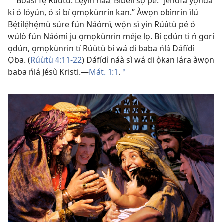
Bóásì fẹ́ Rúùtù. Lẹ́yìn náà, Bíbélì sọ pé: “Jèhófà yọ̀ǹda
kí ó lóyún, ó sì bí ọmọkùnrin kan.” Àwọn obìnrin ìlú
Bẹ́tílẹ́hẹ́mù súre fún Náómì, wọ́n sì yin Rúùtù pé ó
wúlò fún Náómì ju ọmọkùnrin méje lọ. Bí ọdún ti ń gorí
ọdún, ọmọkùnrin tí Rúùtù bí wá di baba ńlá Dáfídì
Ọba. (
Rúùtù 4:11-22
) Dáfídì náà sì wá di ọ̀kan lára àwọn
baba ńlá Jésù Kristi.—
Mát. 1:1
.
*