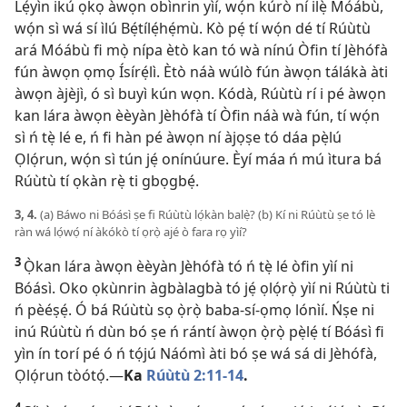
Lẹ́yìn ikú ọkọ àwọn obìnrin yìí, wọ́n kúrò ní ilẹ̀ Móábù,
wọ́n sì wá sí ìlú Bẹ́tílẹ́hẹ́mù. Kò pẹ́ tí wọ́n dé tí Rúùtù
ará Móábù fi mọ̀ nípa ètò kan tó wà nínú Òfin tí Jèhófà
fún àwọn ọmọ Ísírẹ́lì. Ètò náà wúlò fún àwọn tálákà àti
àwọn àjèjì, ó sì buyì kún wọn. Kódà, Rúùtù rí i pé àwọn
kan lára àwọn èèyàn Jèhófà tí Òfin náà wà fún, tí wọ́n
sì ń tẹ̀ lé e, ń fi hàn pé àwọn ní àjọṣe tó dáa pẹ̀lú
Ọlọ́run, wọ́n sì tún jẹ́ onínúure. Èyí máa ń mú ìtura bá
Rúùtù tí ọkàn rẹ̀ ti gbọgbẹ́.
3, 4.
(a) Báwo ni Bóásì ṣe fi Rúùtù lọ́kàn balẹ̀? (b) Kí ni Rúùtù ṣe tó lè
ràn wá lọ́wọ́ ní àkókò tí ọrọ̀ ajé ò fara rọ yìí?
3
Ọ̀kan lára àwọn èèyàn Jèhófà tó ń tẹ̀ lé òfin yìí ni
Bóásì. Oko ọkùnrin àgbàlagbà tó jẹ́ ọlọ́rọ̀ yìí ni Rúùtù ti
ń pèéṣẹ́. Ó bá Rúùtù sọ ọ̀rọ̀ baba-sí-ọmọ lónìí. Ńṣe ni
inú Rúùtù ń dùn bó ṣe ń rántí àwọn ọ̀rọ̀ pẹ̀lẹ́ tí Bóásì fi
yìn ín torí pé ó ń tọ́jú Náómì àti bó ṣe wá sá di Jèhófà,
Ọlọ́run tòótọ́.—
Ka
Rúùtù 2:11-14
.
4