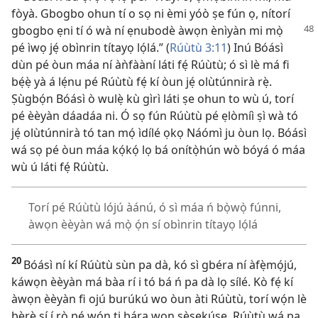
fòyà. Gbogbo ohun tí o sọ ni èmi yóò ṣe fún ọ, nítorí
gbogbo ẹni tí ó
wà ní ẹnubodè àwọn ènìyàn mi mọ̀
pé ìwọ jẹ́ obìnrin títayọ lọ́lá.” (
Rúùtù 3:11
) Inú Bóásì
dùn pé òun máa ní àǹfààní láti fẹ́ Rúùtù; ó sì lè má fi
bẹ́ẹ̀ yà á lẹ́nu pé Rúùtù fẹ́ kí òun jẹ́ olùtúnnirà rẹ̀.
Ṣùgbọ́n Bóásì ò wulẹ̀ kù gìrì láti ṣe ohun to wù ú, torí
pé èèyàn dáadáa ni. Ó sọ fún Rúùtù pé ẹlòmíì ṣì wà tó
jẹ́ olùtúnnirà tó tan mọ́ ìdílé ọkọ Náómì ju òun lọ. Bóásì
wá sọ pé òun máa kọ́kọ́ lọ bá onítọ̀hún wò bóyá ó máa
wù ú láti fẹ́ Rúùtù.
Torí pé Rúùtù lójú àánú, ó sì máa ń bọ̀wọ̀ fúnni,
àwọn èèyàn wá mọ̀ ọ́n sí obìnrin títayọ lọ́lá
20
Bóásì ní kí Rúùtù sùn pa dà, kó sì gbéra ní àfẹ̀mọ́jú,
káwọn èèyàn má bàa rí i tó bá ń pa dà lọ sílé. Kò fẹ́ kí
àwọn èèyàn fi ojú burúkú wo òun àti Rúùtù, torí wọ́n lè
bẹ̀rẹ̀ sí í rò pé wọ́n ti bára wọn ṣèṣekúṣe. Rúùtù wá pa