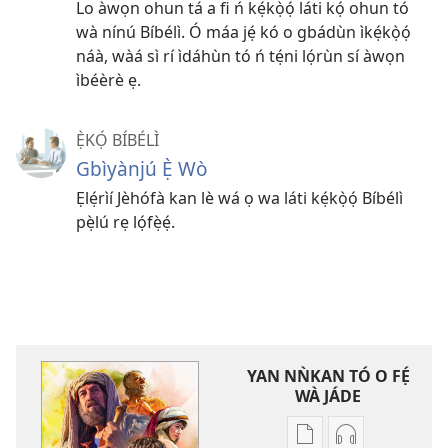
Lo àwọn ohun tá a fi ń kẹ́kọ̀ọ́ láti kọ́ ohun tó
wà nínú Bíbélì. Ó máa jẹ́ kó o gbádùn ìkẹ́kọ̀ọ́
náà, wàá sì rí ìdáhùn tó ń tẹ́ni lọ́rùn sí àwọn
ìbéèrè ẹ.
Ẹ̀KỌ́ BÍBÉLÌ
Gbìyànjú Ẹ̀ Wò
Ẹlẹ́rìí Jèhófà kan lè wá ọ wa láti kẹ́kọ̀ọ́ Bíbélì
pẹ̀lú rẹ lọ́fẹ̀ẹ́.
YAN NǸKAN TÓ O FẸ́
WÀ JÁDE
Bó
Bó