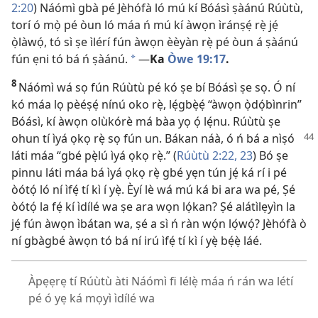
2:20
) Náómì gbà pé Jèhófà ló mú kí Bóásì ṣàánú Rúùtù,
torí ó mọ̀ pé òun ló máa ń mú kí àwọn ìránṣẹ́ rẹ̀ jẹ́
ọ̀làwọ́, tó sì ṣe ìlérí fún àwọn èèyàn rẹ̀ pé òun á ṣàánú
fún ẹni tó bá ń ṣàánú.
—
Ka
Òwe 19:17
.
*
8
Náómì wá sọ fún Rúùtù pé kó ṣe bí Bóásì ṣe sọ. Ó ní
kó máa lọ pèéṣẹ́ nínú oko rẹ̀, lẹ́gbẹ̀ẹ́ “àwọn ọ̀dọ́bìnrin”
Bóásì, kí àwọn olùkórè má bàa yọ ọ́ lẹ́nu. Rúùtù ṣe
ohun tí ìyá ọkọ rẹ̀ sọ
fún un. Bákan náà, ó ń bá a nìṣó
láti máa “gbé pẹ̀lú ìyá ọkọ rẹ̀.” (
Rúùtù 2:22, 23
) Bó ṣe
pinnu láti máa bá ìyá ọkọ rẹ̀ gbé yẹn tún jẹ́ ká rí i pé
òótọ́ ló ní ìfẹ́ tí kì í yẹ̀. Èyí lè wá mú ká bi ara wa pé, Ṣé
òótọ́ la fẹ́ kí ìdílé wa ṣe ara wọn lọ́kan? Ṣé alátìlẹyìn la
jẹ́ fún àwọn ìbátan wa, ṣé a sì ń ràn wọ́n lọ́wọ́? Jèhófà ò
ní gbàgbé àwọn tó bá ní irú ìfẹ́ tí kì í yẹ̀ bẹ́ẹ̀ láé.
Àpẹẹrẹ tí Rúùtù àti Náómì fi lélẹ̀ máa ń rán wa létí
pé ó yẹ ká mọyì ìdílé wa