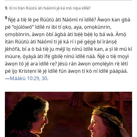
9.
Kí ni ìtàn Rúùtù àti Náómì jẹ́ ká mọ̀ nípa ìdílé?
9
Ǹjẹ́ a tiẹ̀ lè pe Rúùtù àti Náómì ní ìdílé? Àwọn kan gbà
pé “ojúlówó” ìdílé ni ibi tí ọkọ, aya, ọmọkùnrin,
ọmọbìnrin, àwọn òbí àgbà àti bẹ́ẹ̀ bẹ́ẹ̀ lọ bá wà. Àmọ́
ìtàn Rúùtù àti Náómì ti jẹ́ ká rí i pé gẹ́gẹ́ bí ìránṣẹ́
Jèhófà, bí a ò bá tiẹ̀ ju méjì lọ nínú ìdílé kan, a ṣì lè mú kí
inúure, ọ̀yàyà àti ìfẹ́ gbilẹ̀ nínú ìdílé náà. Ǹjẹ́ o tiẹ̀ mọyì
àwọn tó jẹ́ ara ìdílé rẹ? Jésù rán àwọn ọmọlẹ́yìn rẹ̀ létí
pé ìjọ Kristẹni lè jẹ́ ìdílé fún àwọn tí kò ní ìdílé pàápàá.
—
Máàkù 10:29, 30
.