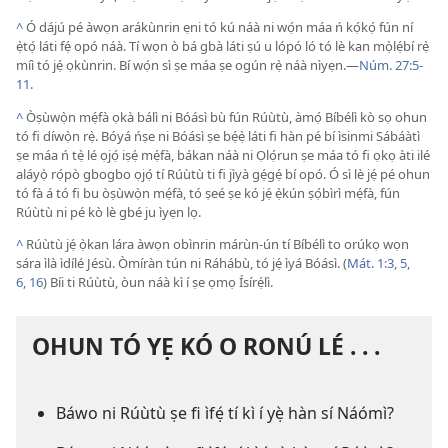
^
Ó dájú pé àwọn arákùnrin ẹni tó kú náà ni wọ́n máa ń kọ́kọ́ fún ní
ẹ̀tọ́ láti fẹ́ opó náà. Tí wọn ò bá gbà láti ṣú u lópó ló tó lè kan mọ̀lẹ́bí rẹ̀
míì tó jẹ́ ọkùnrin. Bí wọ́n sì ṣe máa ṣe ogún rẹ̀ náà nìyẹn.—
Núm. 27:5-
11
.
^
Òṣùwọ̀n mẹ́fà ọkà bálì ni Bóásì bù fún Rúùtù, àmọ́ Bíbélì kò sọ ohun
tó fi díwọ̀n rẹ̀. Bóyá ńṣe ni Bóásì ṣe bẹ́ẹ̀ láti fi hàn pé bí ìsinmi Sábáàtì
ṣe máa ń tẹ̀ lé ọjọ́ iṣẹ́ mẹ́fà, bákan náà ni Ọlọ́run ṣe máa tó fi ọkọ àti ilé
aláyọ̀ rọ́pò gbogbo ọjọ́ tí Rúùtù ti fi jìyà gẹ́gẹ́ bí opó. Ó sì lè jẹ́ pé ohun
tó fà á tó fi bu òṣùwọ̀n mẹ́fà, tó ṣeé ṣe kó jẹ́ ẹ̀kún ṣọ́bìrì mẹ́fà, fún
Rúùtù ni pé kò lè gbé ju ìyẹn lọ.
^
Rúùtù jẹ́ ọ̀kan lára àwọn obìnrin márùn-ún tí Bíbélì to orúkọ wọn
sára ìlà ìdílé Jésù. Òmíràn tún ni Ráhábù, tó jẹ́ ìyá Bóásì. (
Mát. 1:3,
5,
6,
16
) Bíi ti Rúùtù, òun náà kì í ṣe ọmọ Ísírẹ́lì.
OHUN TÓ YẸ KÓ O RONÚ LÉ . . .
Báwo ni Rúùtù ṣe fi ìfẹ́ tí kì í yẹ̀ hàn sí Náómì?