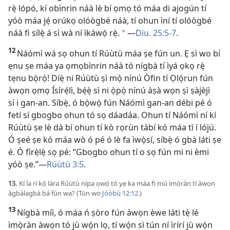
rẹ̀ lópó, kí obìnrin náà lè bí ọmọ tó máa di ajogún tí
yóò máa jẹ́ orúkọ olóògbé náà, tí ohun ìní tí olóògbé
náà fi sílẹ̀ á sì wà ní ìkáwọ́ rẹ̀.
—
Diu. 25:5-7
.
*
12
Náómì wá sọ ohun tí Rúùtù máa ṣe fún un. Ẹ sì wo bí
ẹnu ṣe máa ya ọmọbìnrin náà tó nígbà tí ìyá ọkọ rẹ̀
tẹnu bọ̀rọ̀! Díẹ̀ ni Rúùtù ṣì mọ̀ nínú Òfin tí Ọlọ́run fún
àwọn ọmọ Ísírẹ́lì, bẹ́ẹ̀ sì ni ọ̀pọ̀ nínú àṣà wọn ṣì ṣàjèjì
sí i gan-an. Síbẹ̀, ó bọ̀wọ̀ fún Náómì gan-an débi pé ó
fetí sí gbogbo ohun tó sọ dáadáa. Ohun tí Náómì ní kí
Rúùtù ṣe lè dà bí ohun tí kò rọrùn tàbí kó máa tì í lójú.
Ó ṣeé ṣe kó máa wò ó pé ó lè fa ìwọ̀sí, síbẹ̀ ó gbà láti ṣe
é. Ó fìrẹ̀lẹ̀ sọ pé: “Gbogbo ohun tí o sọ fún mi ni èmi
yóò ṣe.”—
Rúùtù 3:5
.
13.
Kí la rí kọ́ lára Rúùtù nípa ọwọ́ tó yẹ ka máa fi mú ìmọ̀ràn tí àwọn
àgbàlagbà bá fún wa? (Tún wo
Jóòbù 12:12
.)
13
Nígbà míì, ó máa ń ṣòro fún àwọn èwe láti tẹ̀ lé
ìmọ̀ràn àwọn tó jù wọ́n lọ, tí wọ́n sì tún ní ìrírí jù wọ́n