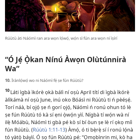
Rúùtù àti Náómì ran ara wọn lọ́wọ́, wọ́n sì fún ara wọn ní ìṣírí
“Ó Jẹ́ Ọ̀kan Nínú Àwọn Olùtúnnirà
Wa”
10.
Ìrànlọ́wọ́ wo ni Náómì fẹ́ ṣe fún Rúùtù?
10
Láti ìgbà ìkórè ọkà bálì ní oṣù April títí di ìgbà ìkórè
àlìkámà ní oṣù June, inú oko Bóásì ni Rúùtù ti ń pèéṣẹ́.
Torí náà, bí ọjọ́ ṣe ń gorí ọjọ́, Náómì ń ronú ohun tó lè
ṣe fún Rúùtù tó kà sí ẹni ọ̀wọ́n yìí. Nígbà tí wọ́n wà ní
ilẹ̀ Móábù, Náómì ti gbà pé kò sí bí òun ṣe lè rí ọkọ míì
fún Rúùtù. (
Rúùtù 1:11-13
) Àmọ́, ó ti bẹ̀rẹ̀ sí í ronú lọ́nà
tó yàtọ̀ báyìí. Ó sọ fún Rúùtù pé: “Ọmọbìnrin mi, kò ha