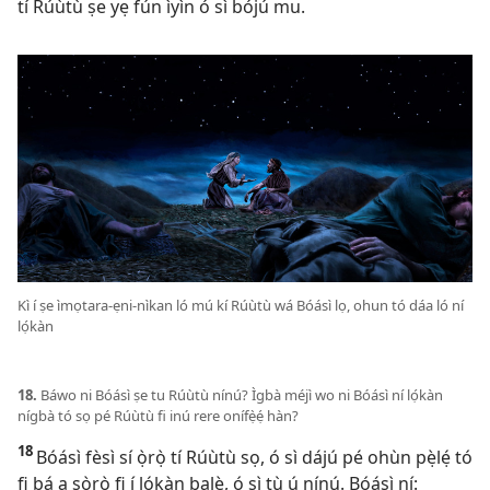
tí Rúùtù ṣe yẹ fún ìyìn ó sì bójú mu.
Kì í ṣe ìmọtara-ẹni-nìkan ló mú kí Rúùtù wá Bóásì lọ, ohun tó dáa ló ní
lọ́kàn
18.
Báwo ni Bóásì ṣe tu Rúùtù nínú? Ìgbà méjì wo ni Bóásì ní lọ́kàn
nígbà tó sọ pé Rúùtù fi inú rere onífẹ̀ẹ́ hàn?
18
Bóásì fèsì sí ọ̀rọ̀ tí Rúùtù sọ, ó sì dájú pé ohùn pẹ̀lẹ́ tó
fi bá a sọ̀rọ̀ fi í lọ́kàn balẹ̀, ó sì tù ú nínú. Bóásì ní: