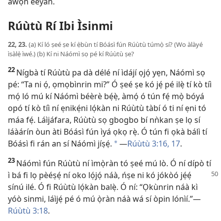
àwọn èèyàn.
Rúùtù Rí Ibi Ìsinmi
22, 23.
(a) Kí ló ṣeé ṣe kí ẹ̀bùn tí Bóásì fún Rúùtù túmọ̀ sí? (Wo àlàyé
ìsàlẹ̀ ìwé.) (b) Kí ni Náómì sọ pé kí Rúùtù ṣe?
22
Nígbà tí Rúùtù pa dà délé ní ìdájí ọjọ́ yẹn, Náómì sọ
pé: “Ta ni ọ́, ọmọbìnrin mi?” Ó ṣeé ṣe kó jẹ́ pé ilẹ̀ tí kò tíì
mọ́ ló mú kí Náómì béèrè bẹ́ẹ̀, àmọ́ ó tún fẹ́ mọ̀ bóyá
opó tí kò tíì ní ẹnikẹ́ni lọ́kàn ni Rúùtù tàbí ó ti ní ẹni tó
máa fẹ́. Láìjáfara, Rúùtù sọ gbogbo bí nǹkan ṣe lọ sí
láàárín òun àti Bóásì fún ìyá ọkọ rẹ̀. Ó tún fi ọkà bálì tí
Bóásì fi rán an sí Náómì jíṣẹ́.
—
Rúùtù 3:16, 17
.
*
23
Náómì fún Rúùtù ní ìmọ̀ràn tó ṣeé mú lò. Ó ní dípò tí
ì bá fi lọ pèéṣẹ́ ní oko lọ́jọ́ náà, ńṣe ni kó jókòó jẹ́ẹ́
sínú ilé. Ó fi Rúùtù lọ́kàn balẹ̀. Ó ní: “Ọkùnrin náà kì
yóò sinmi, láìjẹ́ pé ó mú ọ̀ràn náà wá sí òpin lónìí.”—
Rúùtù 3:18
.