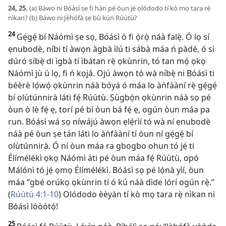
24, 25.
(a) Báwo ni Bóásì ṣe fi hàn pé òun jẹ́ olódodo tí kò mọ tara rẹ̀
nìkan? (b) Báwo ni Jèhófà ṣe bù kún Rúùtù?
24
Gẹ́gẹ́ bí Náómì ṣe sọ, Bóásì ò fi ọ̀rọ̀ náà falẹ̀. Ó lọ sí
ẹnubodè, níbi tí àwọn àgbà ìlú ti sábà máa ń pàdé, ó sì
dúró síbẹ̀ di ìgbà tí ìbátan rẹ̀ ọkùnrin, tó tan mọ́ ọkọ
Náómì jù ú lọ, fi ń kọjá. Ojú àwọn tó wà níbẹ̀ ni Bóásì ti
béèrè lọ́wọ́ ọkùnrin náà bóyá ó máa lo àǹfààní rẹ̀ gẹ́gẹ́
bí olùtúnnirà láti fẹ́ Rúùtù. Ṣùgbọ́n ọkùnrin náà sọ pé
òun ò lè fẹ́ ẹ, torí pé bí òun bá fẹ́ ẹ, ogún òun máa pa
run. Bóásì wá sọ níwájú àwọn ẹlẹ́rìí tó wà ní ẹnubodè
náà pé òun ṣe tán láti lo àǹfààní tí òun ní gẹ́gẹ́ bí
olùtúnnirà. Ó ní òun máa ra gbogbo ohun tó jẹ́ ti
Élímélékì ọkọ Náómì àti pé òun máa fẹ́ Rúùtù, opó
Málónì tó jẹ́ ọmọ Élímélékì. Bóásì sọ pé lọ́nà yìí, òun
máa “gbé orúkọ ọkùnrin tí ó kú náà dìde lórí ogún rẹ̀.”
(
Rúùtù 4:1-10
) Olódodo èèyàn tí kò mọ tara rẹ̀ nìkan ni
Bóásì lóòótọ́!
25