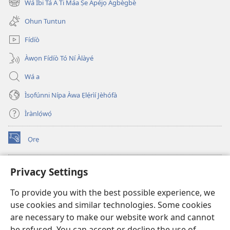
Wá Ibi Tá A Ti Máa Ṣe Àpéjọ Àgbègbè
(opens
window)
new
Ohun Tuntun
window)
Fídíò
Àwọn Fídíò Tó Ní Àlàyé
Wá a
Ìsọfúnni Nípa Àwa Ẹlẹ́rìí Jèhófà
Ìrànlọ́wọ́
Ọrẹ
(opens
new
window)
ÀKÁ ÌWÉ ORÍ ÍŃTÁNẸ́Ẹ̀TÌ TI Watchtower™
Privacy Settings
(opens
new
®
JW Hub
To provide you with the best possible experience, we
window)
(opens
use cookies and similar technologies. Some cookies
new
®
JW Library
window)
are necessary to make our website work and cannot
be refused. You can accept or decline the use of