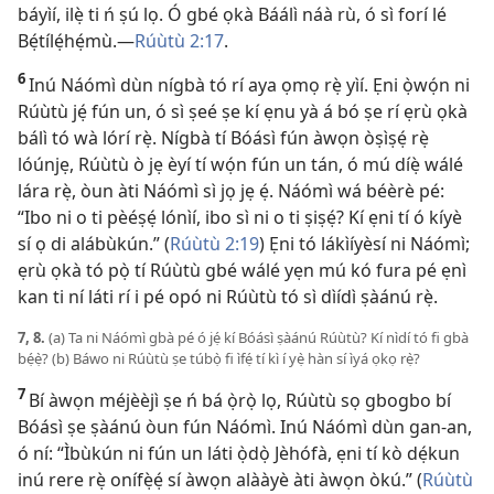
báyìí, ilẹ̀ ti ń ṣú lọ. Ó gbé ọkà Báálì náà rù, ó sì forí lé
Bẹ́tílẹ́hẹ́mù.—
Rúùtù 2:17
.
6
Inú Náómì dùn nígbà tó rí aya ọmọ rẹ̀ yìí. Ẹni ọ̀wọ́n ni
Rúùtù jẹ́ fún un, ó sì ṣeé ṣe kí ẹnu yà á bó ṣe rí ẹrù ọkà
bálì tó wà lórí rẹ̀. Nígbà tí Bóásì fún àwọn òṣìṣẹ́ rẹ̀
lóúnjẹ, Rúùtù ò jẹ èyí tí wọ́n fún un tán, ó mú díẹ̀ wálé
lára rẹ̀, òun àti Náómì sì jọ jẹ ẹ́. Náómì wá béèrè pé:
“Ibo ni o ti pèéṣẹ́ lónìí, ibo sì ni o ti ṣiṣẹ́? Kí ẹni tí ó kíyè
sí ọ di alábùkún.” (
Rúùtù 2:19
) Ẹni tó lákìíyèsí ni Náómì;
ẹrù ọkà tó pọ̀ tí Rúùtù gbé wálé yẹn mú kó fura pé ẹnì
kan ti ní láti rí i pé opó ni Rúùtù tó sì dìídì ṣàánú rẹ̀.
7, 8.
(a) Ta ni Náómì gbà pé ó jẹ́ kí Bóásì ṣàánú Rúùtù? Kí nìdí tó fi gbà
bẹ́ẹ̀? (b) Báwo ni Rúùtù ṣe túbọ̀ fi ìfẹ́ tí kì í yẹ̀ hàn sí ìyá ọkọ rẹ̀?
7
Bí àwọn méjèèjì ṣe ń bá ọ̀rọ̀ lọ, Rúùtù sọ gbogbo bí
Bóásì ṣe ṣàánú òun fún Náómì. Inú Náómì dùn gan-an,
ó ní: “Ìbùkún ni fún un láti ọ̀dọ̀ Jèhófà, ẹni tí kò dẹ́kun
inú rere rẹ̀ onífẹ̀ẹ́ sí àwọn alààyè àti àwọn òkú.” (
Rúùtù