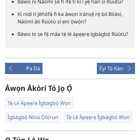
Báwo ni Náómì ṣe fi ìfẹ́ tí kì í yẹ̀ hàn sí Rúùtù?
Kí nìdí tí Jèhófà fi ka àwọn ìránṣẹ́ rẹ̀ bíi Bóásì,
Náómì àti Rúùtù sí ẹni ọ̀wọ́n?
Báwo lo ṣe fẹ́ máa tẹ̀ lé àpẹẹrẹ ìgbàgbọ́ Rúùtù?
Pa Dà
Èyí Tó Kàn
Àwọn Àkòrí Tó Jọ Ọ́
Tẹ̀ Lé Àpẹẹrẹ Ìgbàgbọ́ Wọn
Ìgbàgbọ́ Nínú Ọlọ́run
Tẹ̀ Lé Àpẹẹrẹ Ìgbàgbọ́ Wọn