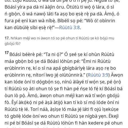
títí. Lójú Rúùtù, ó wá dà bíi pé ó ti ń pẹ́ jù. Nígbà tó ṣe,
Bóásì yíra pa dà ní ààjìn òru. Òtútù ti wọ̀ ọ́ lára, ó sì
ń gbọ̀n, ó wá nawọ́ láti fa aṣọ bo ẹsẹ̀ rẹ̀ pa dà. Àmọ́, ó
fura pé ẹnì kan wà níbẹ̀. Bíbélì sọ pé: “Wò ó! obìnrin
kan dùbúlẹ̀ síbi ẹsẹ̀ rẹ̀!”—
Rúùtù 3:8
.
17.
Nǹkan méjì wo ni àwọn tó sọ pé ohun tí Rúùtù ṣe kò bójú mu
gbójú fò?
17
Bóásì béèrè pé: “Ta ni ọ́?” Ó ṣeé ṣe kí ohùn Rúùtù
máa gbọ̀n bó ṣe dá Bóásì lóhùn pé: “Èmi ni Rúùtù
ẹrúbìnrin rẹ, kí o sì na apá gbígbárìyẹ̀ lára aṣọ rẹ bo
ẹrúbìnrin rẹ, nítorí ìwọ jẹ́ olùtúnnirà.” (
Rúùtù 3:9
) Àwọn
kan lóde òní ti dọ́gbọ́n sọ, nínú àlàyé tí wọ́n ṣe, pé ọ̀rọ̀
tí Rúùtù sọ àti ohun tó ṣe fi hàn pé ńṣe ló fẹ́ kí Bóásì bá
òun lò pọ̀. Àmọ́, àwọn ohun méjì kan wà tí wọ́n gbójú
fò. Èyí àkọ́kọ́ ni pé àṣà àtijọ́ kan tí kò sí mọ́ lóde òní ni
Rúùtù tẹ̀ lé. Torí náà, àṣìṣe ló máa jẹ́ láti fi ojú ìṣekúṣe
tó gbilẹ̀ lóde òní wo ohun tí Rúùtù ṣe nígbà yẹn. Èkejì
ni pé bí Bóásì ṣe dá Rúùtù lóhùn fi hàn kedere pé ohun