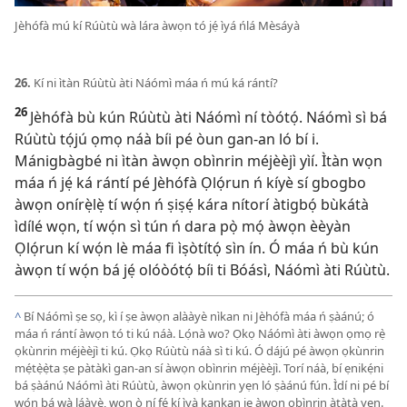
Jèhófà mú kí Rúùtù wà lára àwọn tó jẹ́ ìyá ńlá Mèsáyà
26.
Kí ni ìtàn Rúùtù àti Náómì máa ń mú ká rántí?
26
Jèhófà bù kún Rúùtù àti Náómì ní tòótọ́. Náómì sì bá
Rúùtù tọ́jú ọmọ náà bíi pé òun gan-an ló bí i.
Mánigbàgbé ni ìtàn àwọn obìnrin méjèèjì yìí. Ìtàn wọn
máa ń jẹ́ ká rántí pé Jèhófà Ọlọ́run ń kíyè sí gbogbo
àwọn onírẹ̀lẹ̀ tí wọ́n ń ṣiṣẹ́ kára nítorí àtigbọ́ bùkátà
ìdílé wọn, tí wọ́n sì tún ń dara pọ̀ mọ́ àwọn èèyàn
Ọlọ́run kí wọ́n lè máa fi ìṣòtítọ́ sìn ín. Ó máa ń bù kún
àwọn tí wọ́n bá jẹ́ olóòótọ́ bíi ti Bóásì, Náómì àti Rúùtù.
^
Bí Náómì ṣe sọ, kì í ṣe àwọn alààyè nìkan ni Jèhófà máa ń ṣàánú; ó
máa ń rántí àwọn tó ti kú náà. Lọ́nà wo? Ọkọ Náómì àti àwọn ọmọ rẹ̀
ọkùnrin méjèèjì ti kú. Ọkọ Rúùtù náà sì ti kú. Ó dájú pé àwọn ọkùnrin
mẹ́tẹ̀ẹ̀ta ṣe pàtàkì gan-an sí àwọn obìnrin méjèèjì. Torí náà, bí ẹnikẹ́ni
bá ṣàánú Náómì àti Rúùtù, àwọn ọkùnrin yẹn ló ṣàánú fún. Ìdí ni pé bí
wọ́n bá wà láàyè, wọn ò ní fẹ́ kí ìyà kankan jẹ àwọn obìnrin àtàtà yẹn.