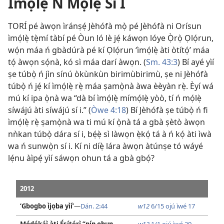
Ìmọ́lẹ̀ Ń Mọ́lẹ̀ Sí I
TORÍ pé àwọn ìránṣẹ́ Jèhófà mọ̀ pé Jèhófà ni Orísun
ìmọ́lẹ̀ tẹ̀mí tàbí pé Òun ló lè jẹ́ káwọn lóye Ọ̀rọ̀ Ọlọ́run,
wọ́n máa ń gbàdúrà pé kí Ọlọ́run ‘ìmọ́lẹ̀ àti òtítọ́’ máa
tọ́ àwọn sọ́nà, kó sì máa darí àwọn. (
Sm. 43:3
) Bí ayé yìí
ṣe túbọ̀ ń jìn sínú òkùnkùn birimùbirimù, ṣe ni Jèhófà
túbọ̀ ń jẹ́ kí ìmọ́lẹ̀ rẹ̀ máa ṣamọ̀nà àwa èèyàn rẹ̀. Èyí wá
mú kí ipa ọ̀nà wa “dà bí ìmọ́lẹ̀ mímọ́lẹ̀ yòò, tí ń mọ́lẹ̀
síwájú àti síwájú sí i.” (
Òwe 4:18
) Bí Jèhófà ṣe túbọ̀ ń fi
ìmọ́lẹ̀ rẹ̀ ṣamọ̀nà wa ti mú kí ọ̀nà tá a gbà ṣètò àwọn
nǹkan túbọ̀ dára sí i, bẹ́ẹ̀ sì làwọn ẹ̀kọ́ tá à ń kọ́ àti ìwà
wa ń sunwọ̀n sí i. Kí ni díẹ̀ lára àwọn àtúnṣe tó wáyé
lẹ́nu àìpẹ́ yìí sáwọn ohun tá a gbà gbọ́?
2012
‘Gbogbo ìjọba yìí’
—
Dán. 2:44
w12
6/15 ojú ìwé 17