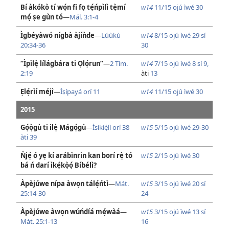
Bí àkókò tí wọ́n fi fọ tẹ́ńpìlì tẹ̀mí
w14
11/15 ojú ìwé 30
mọ́ ṣe gùn tó
—
Mál. 3:1-4
Ìgbéyàwó nígbà àjíǹde
—
Lúùkù
w14
8/15 ojú ìwé 29 sí
20:34-36
30
“Ìpìlẹ̀ lílágbára ti Ọlọ́run”
—
2 Tím.
w14
7/15 ojú ìwé 8 sí 9,
2:19
àti
13
Ẹlẹ́rìí méjì
—
Ìṣípayá orí 11
w14
11/15 ojú ìwé 30
2015
Gọ́ọ̀gù ti ilẹ̀ Mágọ́gù
—
Ìsíkíẹ́lì orí 38
w15
5/15 ojú ìwé 29-30
àti
39
Ǹjẹ́ ó yẹ kí arábìnrin kan borí rẹ̀ tó
w15
2/15 ojú ìwé 30
bá ń darí ìkẹ́kọ̀ọ́ Bíbélì?
Àpèjúwe nípa àwọn tálẹ́ńtì
—
Mát.
w15
3/15 ojú ìwé 20 sí
25:14-30
24
Àpèjúwe àwọn wúńdíá mẹ́wàá
—
w15
3/15 ojú ìwé 13 sí
Mát. 25:1-13
16