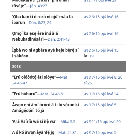
Módékáì àti Ẹ́sítérì “pín ohun
w12
1/1 ojú ìwé 29
ìfiṣèjẹ”
—
Jẹ́n. 49:27
‘Ọba kan tí ó rorò ní ojú’ máa fa
w12
6/15 ojú ìwé 16
ìparun
—
Dán. 8:23, 24
Ọmọ ìka ẹsẹ ère inú àlá
w12
6/15 ojú ìwé 16
Nebukadinésárì
—
Dán. 2:41-43
Ìgbà wo ni agbára ayé keje bẹ̀rẹ̀ sí
w12
6/15 ojú ìwé 15,
í ṣàkóso
àti
19
2013
“Ẹrú olóòótọ́ àti olóye”
—
Mát.
w13
7/15 ojú ìwé 8,
20
24:45-47
sí 25
“Ẹrú búburú”
—
Mát. 24:48-51
w13
7/15 ojú ìwé 24
Àwọn ẹni àmì òróró á ti lọ sọ́run kí
w13
7/15 ojú ìwé 5
Amágẹ́dọ́nì tó jà
‘Ará Ásíríà wá sí ilẹ̀ wa’
—
Míkà 5:5
w13
11/15 ojú ìwé 20
A ó kó àwọn àyànfẹ́ jọ
—
Mát. 24:31;
w13
7/15 ojú ìwé 5