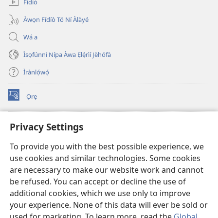
Fídíò
Àwọn Fídíò Tó Ní Àlàyé
Wá a
Ìsọfúnni Nípa Àwa Ẹlẹ́rìí Jèhófà
Ìrànlọ́wọ́
Ọrẹ
(opens
new
window)
ÀKÁ ÌWÉ ORÍ ÍŃTÁNẸ́Ẹ̀TÌ TI Watchtower™
Privacy Settings
(opens
new
®
JW Hub
To provide you with the best possible experience, we
window)
(opens
use cookies and similar technologies. Some cookies
new
®
JW Library
window)
are necessary to make our website work and cannot
be refused. You can accept or decline the use of
®
Watchtower Library
additional cookies, which we use only to improve
your experience. None of this data will ever be sold or
used for marketing. To learn more, read the
Global