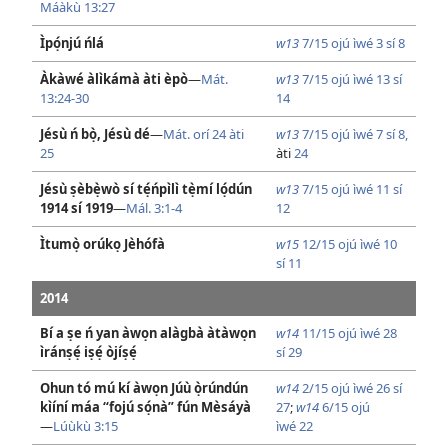
Máàkù 13:27
Ìpọ́njú ńlá
w13
7/15 ojú ìwé 3 sí 8
Àkàwé àlìkámà àti èpò
—
Mát.
w13
7/15 ojú ìwé 13 sí
13:24-30
14
Jésù ń bọ̀, Jésù dé
—
Mát. orí 24 àti
w13
7/15 ojú ìwé 7 sí 8,
25
àti
24
Jésù ṣèbẹ̀wò sí tẹ́ńpìlì tẹ̀mí lọ́dún
w13
7/15 ojú ìwé 11 sí
1914 sí 1919
—
Mál. 3:1-4
12
Ìtumọ̀ orúkọ Jèhófà
w15
12/15 ojú ìwé 10
sí 11
2014
Bí a ṣe ń yan àwọn alàgbà àtàwọn
w14
11/15 ojú ìwé 28
ìránṣẹ́ iṣẹ́ òjíṣẹ́
sí 29
Ohun tó mú kí àwọn Júù ọ̀rúndún
w14
2/15 ojú ìwé 26 sí
kìíní máa “fojú sọ́nà” fún Mèsáyà
27
;
w14
6/15 ojú
—
Lúùkù 3:15
ìwé 22