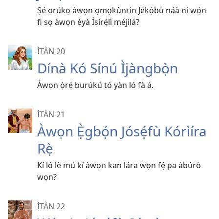
Ṣé orúkọ àwọn ọmọkùnrin Jékọ́bù náà ni wọ́n
fi sọ àwọn ẹ̀yà Ísírẹ́lì méjìlá?
ÌTÀN 20
Dínà Kó Sínú Ìjàngbọ̀n
Àwọn ọ̀rẹ́ burúkú tó yàn ló fà á.
ÌTÀN 21
Àwọn Ẹ̀gbọ́n Jósẹ́fù Kórìíra
Rẹ̀
Kí ló lè mú kí àwọn kan lára wọn fẹ́ pa àbúrò
wọn?
ÌTÀN 22