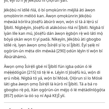
yìí, èyí tó ń jẹ́ Jékọ́bù ni Ọlọ́run yàn.
Jékọ́bù ní ìdílé ńlá, ó bí ọmọkùnrin méjìlá àti àwọn
ọmọbìnrin mélòó kan. Àwọn ọmọkùnrin Jékọ́bù
mẹ́wàá kórìíra Jósẹ́fù àbúrò wọn, wọ́n sì tà á lẹ́rú sí
Íjíbítì. Nígbẹ̀yìn, Jósẹ́fù di alákòóso ńlá ní Íjíbítì. Nígbà tí
ìyàn líle kan mú, Jósẹ́fù dán àwọn ẹ̀gbọ́n rẹ̀ wò láti mọ̀
bóyá ọkàn wọn ti yí padà. Níkẹyìn, Jékọ́bù àti gbogbo
ìdílé rẹ̀, ìyẹn àwọn ọmọ Ísírẹ́lì ṣí lọ sí Íjíbítì. Èyí ṣẹlẹ̀ ní
ọgọ́rùn-ún mẹ́ta dín mẹ́wàá [290] ọdún lẹ́yìn tí wọ́n bí
Ábúráhámù.
Àwọn ọmọ Ísírẹ́lì gbé ní Íjíbítì fún igba ọdún ó lé
mẹ́ẹ̀ẹ́dógún [215] tó tẹ̀ lé e. Lẹ́yìn tí Jósẹ́fù kú, wọ́n di
ẹrú níbẹ̀. Nígbà tó yá, wọ́n bí Mósè, Ọlọ́run sì lo Mósè
láti gba àwọn ọmọ Ísírẹ́lì là kúrò ní Íjíbítì. Tá a bá ro
gbogbo rẹ̀ pọ̀, ìtàn ọgọ́rùn-ún mẹ́jọ ó lé mẹ́tàdínlọ́gọ́ta
[857] ọdún la óò sọ ní Apá KEJÌ yìí.