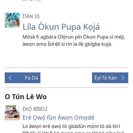
ÌTÀN 33
Líla Òkun Pupa Kọjá
Mósè fi agbára Ọlọ́run pín Òkun Pupa sí méjì,
àwọn ọmọ Ísírẹ́lì sì rìn la ilẹ̀ gbígbẹ kọjá.
Pa Dà
Èyí Tó Kàn
O Tún Lè Wo
Ẹ̀KỌ́ BÍBÉLÌ
Eré Ọwọ́ fún Àwọn Ọmọdé
Lo àwọn eré ọwọ́ tó gbádùn mọ́ni tó dá lórí