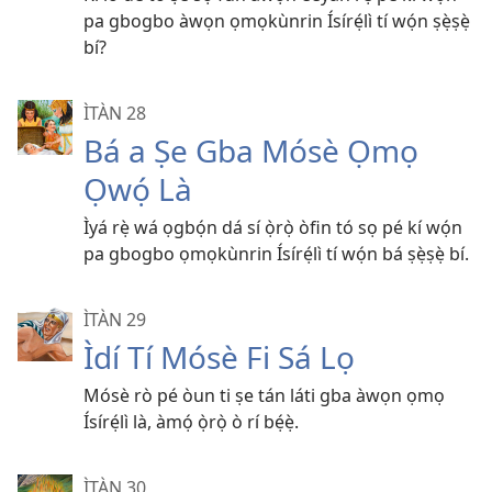
pa gbogbo àwọn ọmọkùnrin Ísírẹ́lì tí wọ́n ṣẹ̀ṣẹ̀
bí?
ÌTÀN 28
Bá a Ṣe Gba Mósè Ọmọ
Ọwọ́ Là
Ìyá rẹ̀ wá ọgbọ́n dá sí ọ̀rọ̀ òfin tó sọ pé kí wọ́n
pa gbogbo ọmọkùnrin Ísírẹ́lì tí wọ́n bá ṣẹ̀ṣẹ̀ bí.
ÌTÀN 29
Ìdí Tí Mósè Fi Sá Lọ
Mósè rò pé òun ti ṣe tán láti gba àwọn ọmọ
Ísírẹ́lì là, àmọ́ ọ̀rọ̀ ò rí bẹ́ẹ̀.
ÌTÀN 30