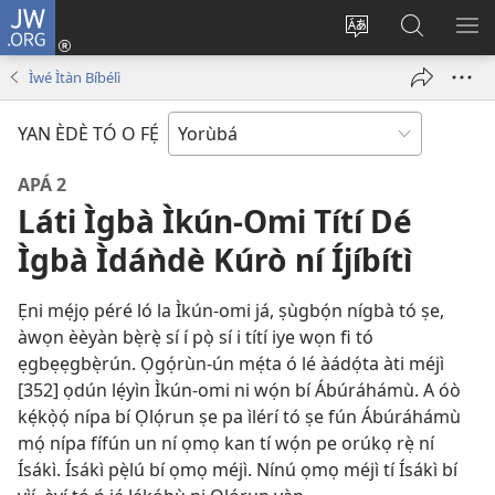
JW.ORG
Wọlé
(opens
Yí
Wa
GB
new
èdè
JW.ORG
YÍ
Ìwé Ìtàn Bíbélì
window)
ìkànnì
JÁ
pa
YAN ÈDÈ TÓ O FẸ́
dà
APÁ 2
Láti Ìgbà Ìkún-Omi Títí Dé
Ìgbà Ìdáǹdè Kúrò ní Íjíbítì
Ẹni mẹ́jọ péré ló la Ìkún-omi já, ṣùgbọ́n nígbà tó ṣe,
àwọn èèyàn bẹ̀rẹ̀ sí í pọ̀ sí i títí iye wọn fi tó
ẹgbẹẹgbẹ̀rún. Ọgọ́rùn-ún mẹ́ta ó lé àádọ́ta àti méjì
[352] ọdún lẹ́yìn Ìkún-omi ni wọ́n bí Ábúráhámù. A óò
kẹ́kọ̀ọ́ nípa bí Ọlọ́run ṣe pa ìlérí tó ṣe fún Ábúráhámù
mọ́ nípa fífún un ní ọmọ kan tí wọ́n pe orúkọ rẹ̀ ní
Ísákì. Ísákì pẹ̀lú bí ọmọ méjì. Nínú ọmọ méjì tí Ísákì bí