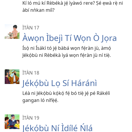
Kí ló mú kí Rèbékà jẹ́ ìyàwó rere? Ṣé ẹwà rẹ̀ ni
àbí nǹkan míì?
ÌTÀN 17
Àwọn Ìbejì Tí Wọn Ò Jọra
Ísọ̀ ni Ísákì tó jẹ́ bàbá wọn fẹ́ràn jù, àmọ́
Jékọ́bù ni Rèbékà ìyá wọn fẹ́ràn jù ní tiẹ̀.
ÌTÀN 18
Jékọ́bù Lọ Sí Háránì
Léà ni Jékọ́bù kọ́kọ́ fẹ́ bó tiẹ̀ jẹ́ pé Rákélì
gangan ló nífẹ̀ẹ́.
ÌTÀN 19
Jékọ́bù Ní Ìdílé Ńlá