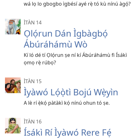
wá lọ lo gbogbo ìgbésí ayé rẹ̀ tó kù nínú àgọ́?
ÌTÀN 14
Ọlọ́run Dán Ìgbàgbọ́
Ábúráhámù Wò
Kí ló dé tí Ọlọ́run ṣe ní kí Ábúráhámù fi Ísákì
ọmọ rẹ̀ rúbọ?
ÌTÀN 15
Ìyàwó Lọ́ọ̀tì Bojú Wẹ̀yìn
A lè rí ẹ̀kọ́ pàtàkì kọ́ nínú ohun tó ṣe.
ÌTÀN 16
Ísákì Rí Ìyàwó Rere Fẹ́