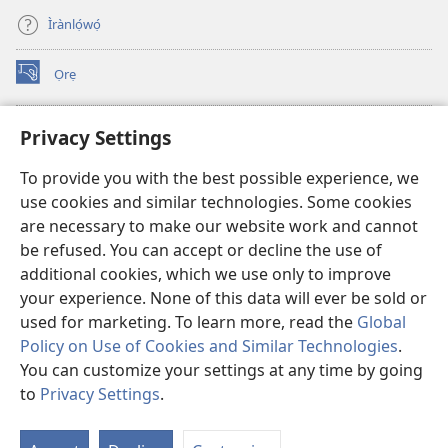
Ìrànlọ́wọ́
Ọrẹ
(opens
new
window)
ÀKÁ ÌWÉ ORÍ ÍŃTÁNẸ́Ẹ̀TÌ TI Watchtower™
Privacy Settings
(opens
new
®
JW Hub
To provide you with the best possible experience, we
window)
(opens
use cookies and similar technologies. Some cookies
new
®
JW Library
window)
are necessary to make our website work and cannot
be refused. You can accept or decline the use of
®
Watchtower Library
additional cookies, which we use only to improve
your experience. None of this data will ever be sold or
used for marketing. To learn more, read the
Global
Policy on Use of Cookies and Similar Technologies
.
Copyright
© 2026 Watch Tower Bible and Tract Society of Pennsylvania.
You can customize your settings at any time by going
ÀDÉHÙN LÍLO ÌKÀNNÌ
|
ÒFIN PÍPA ÌSỌFÚNNI MỌ́
|
PRIVACY
to
Privacy Settings
.
Fi
SETTINGS
O