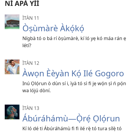
NÍ APÁ YÌÍ
ÌTÀN 11
Òṣùmàrè Àkọ́kọ́
Nígbà tó o bá rí òṣùmàrè, kí ló yẹ kó máa rán ẹ
létí?
ÌTÀN 12
Àwọn Èèyàn Kọ́ Ilé Gogoro
Inú Ọlọ́run ò dùn sí i, ìyà tó sì fi jẹ wọ́n ṣì ń pọ́n
wa lójú dòní.
ÌTÀN 13
Ábúráhámù—Ọ̀rẹ́ Ọlọ́run
Kí ló dé ti Ábúráhámù fi fi ilé rẹ̀ tó tura sílẹ̀ tó