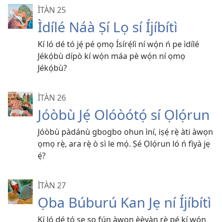
ÌTÀN 25
Ìdílé Náà Ṣí Lọ sí Íjíbítì
Kí ló dé tó jẹ́ pé ọmọ Ísírẹ́lì ní wọ́n ń pe ìdílé
Jékọ́bù dípò kí wọ́n máa pè wọ́n ní ọmọ
Jékọ́bù?
ÌTÀN 26
Jóòbù Jẹ́ Olóòótọ́ sí Ọlọ́run
Jóòbù pàdánù gbogbo ohun ìní, iṣẹ́ rẹ̀ àti àwọn
ọmọ rẹ̀, ara rẹ̀ ò sì le mọ́. Ṣé Ọlọ́run ló ń fìyà jẹ
ẹ́?
ÌTÀN 27
Ọba Búburú Kan Jẹ ní Íjíbítì
Kí ló dé tó ṣe sọ fún àwọn èèyàn rẹ̀ pé kí wọ́n