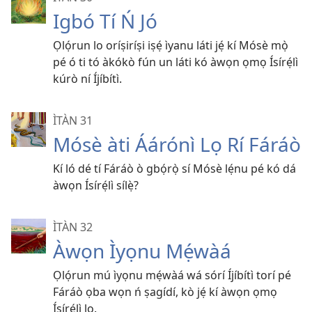
Igbó Tí Ń Jó
Ọlọ́run lo oríṣiríṣi iṣẹ́ ìyanu láti jẹ́ kí Mósè mọ̀
pé ó ti tó àkókò fún un láti kó àwọn ọmọ Ísírẹ́lì
kúrò ní Íjíbítì.
ÌTÀN 31
Mósè àti Áárónì Lọ Rí Fáráò
Kí ló dé tí Fáráò ò gbọ́rọ̀ sí Mósè lẹ́nu pé kó dá
àwọn Ísírẹ́lì sílẹ̀?
ÌTÀN 32
Àwọn Ìyọnu Mẹ́wàá
Ọlọ́run mú ìyọnu mẹ́wàá wá sórí Íjíbítì torí pé
Fáráò ọba wọn ń ṣagídí, kò jẹ́ kí àwọn ọmọ
Ísírẹ́lì lọ.