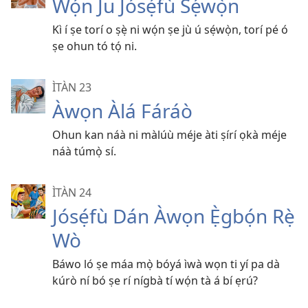
Wọ́n Ju Jósẹ́fù Sẹ́wọ̀n
Kì í ṣe torí o ṣẹ̀ ni wọ́n ṣe jù ú sẹ́wọ̀n, torí pé ó
ṣe ohun tó tọ́ ni.
ÌTÀN 23
Àwọn Àlá Fáráò
Ohun kan náà ni màlúù méje àti ṣírí ọkà méje
náà túmọ̀ sí.
ÌTÀN 24
Jósẹ́fù Dán Àwọn Ẹ̀gbọ́n Rẹ̀
Wò
Báwo ló ṣe máa mọ̀ bóyá ìwà wọn ti yí pa dà
kúrò ní bó ṣe rí nígbà tí wọ́n tà á bí ẹrú?