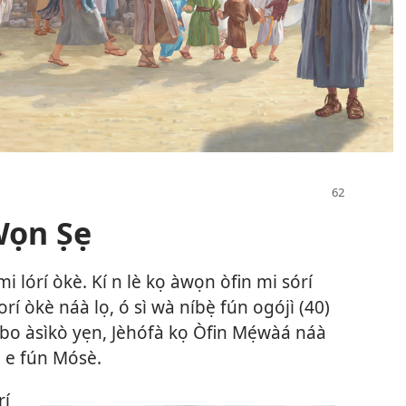
Wọn Ṣẹ
i lórí òkè. Kí n lè kọ àwọn òfin mi sórí
í òkè náà lọ, ó sì wà níbẹ̀ fún ogójì (40)
ogbo àsìkò yẹn, Jèhófà kọ Òfin Mẹ́wàá náà
é e fún Mósè.
rí