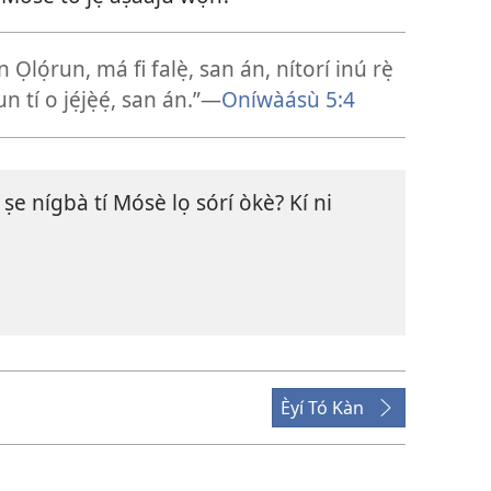
n Ọlọ́run, má fi falẹ̀, san án, nítorí inú rẹ̀
tí o jẹ́jẹ̀ẹ́, san án.”​—
Oníwàásù 5:4
 ṣe nígbà tí Mósè lọ sórí òkè? Kí ni
Èyí Tó Kàn