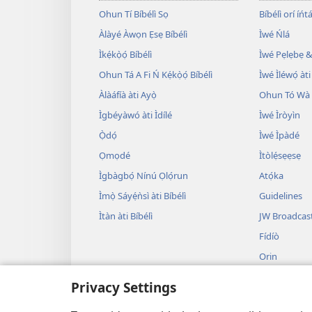
Ohun Tí Bíbélì Sọ
Bíbélì orí íńtá
Àlàyé Àwọn Ẹsẹ Bíbélì
Ìwé Ńlá
Ìkẹ́kọ̀ọ́ Bíbélì
Ìwé Pẹlẹbẹ &
Ohun Tá A Fi Ń Kẹ́kọ̀ọ́ Bíbélì
Ìwé Ìléwọ́ àti
Àlàáfíà àti Ayọ̀
Ohun Tó Wà L
Ìgbéyàwó àti Ìdílé
Ìwé Ìròyìn
Ọ̀dọ́
Ìwé Ìpàdé
Ọmọdé
Ìtòlẹ́sẹẹsẹ
Ìgbàgbọ́ Nínú Ọlọ́run
Atọ́ka
Ìmọ̀ Sáyẹ́ǹsì àti Bíbélì
Guidelines
Ìtàn àti Bíbélì
JW Broadcas
Fídíò
Orin
Àwọn Eré Ìtà
Privacy Settings
Ẹ̀ Sílẹ̀
Bíbélì Kíkà Bí