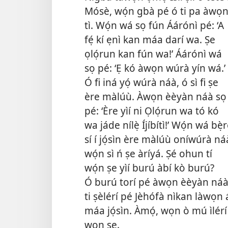
Mósè, wọ́n gbà pé ó ti pa àwọ
tì. Wọ́n wá sọ fún Áárónì pé: ‘A
fẹ́ kí ẹnì kan máa darí wa. Ṣe
ọlọ́run kan fún wa!’ Áárónì wá
sọ pé: ‘Ẹ kó àwọn wúrà yín wá.’
Ó fi iná yọ́ wúrà náà, ó sì fi ṣe
ère màlúù. Àwọn èèyàn náà sọ
pé: ‘Ère yìí ni Ọlọ́run wa tó kó
wa jáde nílẹ̀ Íjíbítì!’ Wọ́n wá bẹ̀r
sí í jọ́sìn ère màlúù oníwúrà ná
wọ́n sì ń ṣe àríyá. Ṣé ohun tí
wọ́n ṣe yìí burú àbí kò burú?
Ó burú torí pé àwọn èèyàn ná
ti ṣèlérí pé Jèhófà nìkan làwọn 
máa jọ́sìn. Àmọ́, wọn ò mú ìlérí
wọn ṣẹ.