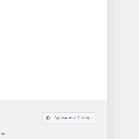
Appearance Settings
̣rùn