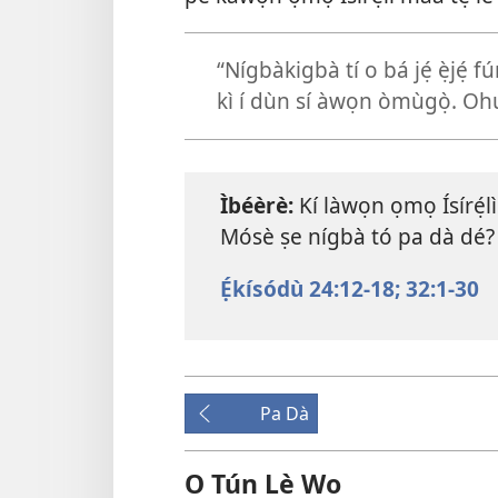
“Nígbàkigbà tí o bá jẹ́ ẹ̀jẹ́ fú
kì í dùn sí àwọn òmùgọ̀. Ohun 
Ìbéèrè:
Kí làwọn ọmọ Ísírẹ́lì
Mósè ṣe nígbà tó pa dà dé?
Ẹ́kísódù 24:12-18;
32:1-30
Pa Dà
O Tún Lè Wo