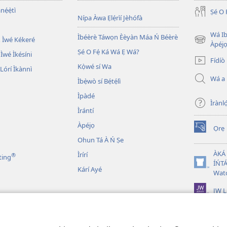
nẹ́ẹ̀tì
Ṣé O 
Nípa Àwa Ẹlẹ́rìí Jèhófà
Wá Ib
Ìbéèrè Táwọn Èèyàn Máa Ń Béèrè
 Ìwé Kékeré
(opens
Àpéjo
Ṣé O Fẹ́ Ká Wá Ẹ Wá?
new
 Ìwé Ìkésíni
Fídíò
window)
Kọ̀wé sí Wa
órí Ìkànnì
Wá a
Ìbẹ̀wò sí Bẹ́tẹ́lì
Ìpàdé
Ìrànló
Ìrántí
Àpéjọ
Ọrẹ
(opens
Ohun Tá À Ń Ṣe
new
window)
ÀKÁ
Ìrírí
®
ting
ÍŃTÁ
(opens
Kárí Ayé
Wat
new
window)
JW L
n Bíbélì Tá A Gbohùn
 Ẹni Ṣe Eré Ìtàn