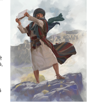
n
ẹ̀
à,
à
á