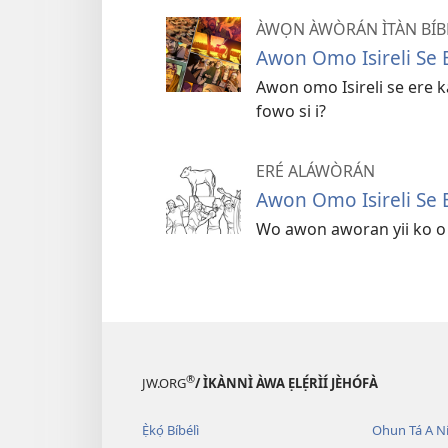
ÀWỌN ÀWÒRÁN ÌTÀN BÍB
Awon Omo Isireli Se
Awon omo Isireli se ere 
fowo si i?
ERÉ ALÁWÒRÁN
Awon Omo Isireli Se 
Wo awon aworan yii ko o l
®
JW.ORG
/ ÌKÀNNÌ ÀWA ẸLẸ́RÌÍ JÈHÓFÀ
Ẹ̀kọ́ Bíbélì
Ohun Tá A N