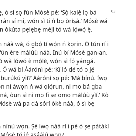
 ó sì sọ fún Mósè pé: ‘Sọ̀ kalẹ̀ lọ bá
àn sí mi, wọ́n sì ti ń bọ òrìṣà.’ Mósè wá
ọn òkúta pẹlẹbẹ méjì tó wà lọ́wọ́ ẹ̀.
náà wà, ó gbọ́ tí wọ́n ń kọrin. Ó tún rí i
lẹ̀ fún ère màlúù náà. Inú bí Mósè gan-an.
à lọ́wọ́ ẹ̀ mọ́lẹ̀, wọ́n sì fọ́ yángá.
 Ó wá bi Áárónì pé: ‘Kí ló dé tó o jẹ́
urúkú yìí?’ Áárónì sọ pé: ‘Má bínú. Ìwọ
n ní àwọn ń wá ọlọ́run, ni mo bá gba
á, òun sì ni mo fi ṣe ọmọ màlúù yìí.’ Kò
. Mósè wá pa dà sórí òkè náà, ó sì bẹ
 nínú wọn. Ṣé ìwọ náà rí i pé ó ṣe pàtàkì
 Mósè tó jẹ́ aṣáájú wọn?