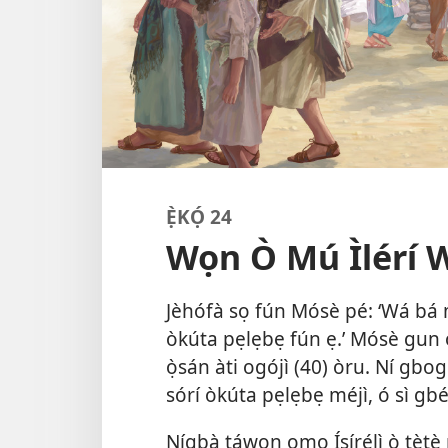
Ẹ̀KỌ́ 24
Wọn Ò Mú Ìlérí 
Jèhófà sọ fún Mósè pé: ‘Wá bá m
òkúta pẹlẹbẹ fún ẹ.’ Mósè gun or
ọ̀sán àti ogójì (40) òru. Ní gb
sórí òkúta pẹlẹbẹ méjì, ó sì gb
Nígbà táwọn ọmọ Ísírẹ́lì ò tètè 