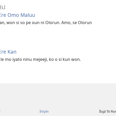
ÉLÌ
 Ere Omo Maluu
kan, won si so pe oun ni Olorun. Amo, se Olorun
Ere Kan
e mo iyato ninu mejeeji, ko o si kun won.
í
Ìròyìn
Ìlujá Tó Ro