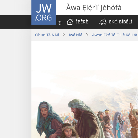
JW.ORG
Àwa Ẹlẹ́rìí Jèhófà
ÌBẸ̀RẸ̀
Ẹ̀KỌ́ BÍBÉLÌ
Ohun Tá A Ní
Ìwé Ńlá
Àwọn Ẹ̀kọ́ Tó O Lè Kọ́ Lát