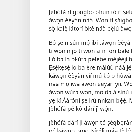
Jèhófà rí gbogbo ohun tó ń ṣẹlẹ̀,
àwọn èèyàn náà. Wọ́n ti ṣàìgbọr
sọ̀ kalẹ̀ látorí òkè náà pẹ̀lú àw
Bó ṣe ń sún mọ́ ibi táwọn èèyàn 
tí wọ́n ń jó tí wọ́n sì ń forí ba
Ló bá la òkúta pẹlẹbẹ méjèèjì tó w
Ẹsẹ̀kẹsẹ̀ ló ba ère màlúù náà jẹ́.
káwọn èèyàn yìí mú kó o hùwà b
náà mọ ìwà àwọn èèyàn yìí. Wọ́
àwọn wúrà wọn, mo dà á sínú in
yẹ kí Áárónì ṣe irú nǹkan bẹ́ẹ̀
Jèhófà pé kó dárí jì wọ́n.
Jèhófà dárí ji àwọn tó ṣègbọràn
pé káwọn ọmọ Ísírẹ́lì máa tẹ̀ lé