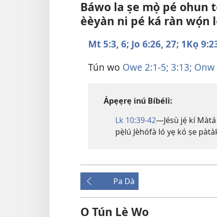
Báwo la ṣe mọ̀ pé ohun tó
èèyàn ni pé ká ràn wọ́n l
Mt 5:3,
6;
Jo 6:26, 27;
1Kọ 9:2
Tún wo
Owe 2:1-5;
3:13;
Onw 
Àpẹẹrẹ inú Bíbélì:
Lk 10:39-42
—Jésù jẹ́ kí Màt
pẹ̀lú Jèhófà ló yẹ kó ṣe pàtàk
Pa Dà
O Tún Lè Wo