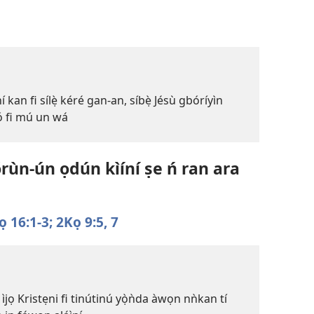
kan fi sílẹ̀ kéré gan-an, síbẹ̀ Jésù gbóríyìn
ó fi mú un wá
rùn-ún ọdún kìíní ṣe ń ran ara
ọ 16:1-3;
2Kọ 9:5,
7
ọ Kristẹni fi tinútinú yọ̀ǹda àwọn nǹkan tí