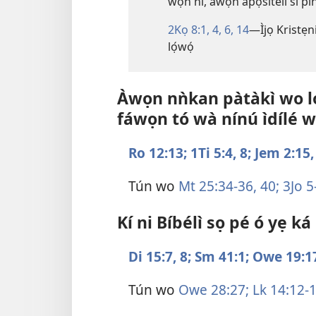
wọ́n ní, àwọn àpọ́sítélì sì pí
2Kọ 8:1,
4,
6,
14
—Ìjọ Kristẹni
lọ́wọ́
Àwọn nǹkan pàtàkì wo l
fáwọn tó wà nínú ìdílé w
Ro 12:13;
1Ti 5:4,
8;
Jem 2:15,
Tún wo
Mt 25:34-36,
40;
3Jo 5
Kí ni Bíbélì sọ pé ó yẹ k
Di 15:7, 8;
Sm 41:1;
Owe 19:1
Tún wo
Owe 28:27;
Lk 14:12-1