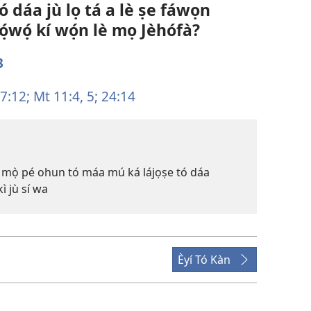
 dáa jù lọ tá a lè ṣe fáwọn
ọ́wọ́ kí wọ́n lè mọ Jèhófà?
3
7:12;
Mt 11:4, 5;
24:14
á mọ̀ pé ohun tó máa mú ká lájọṣe tó dáa
ì jù sí wa
Èyí Tó Kàn