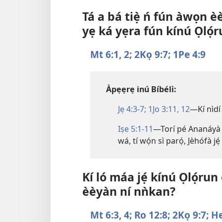
Tá a bá tiẹ̀ ń fún àwọn 
yẹ ká yẹra fún kínú Ọlọ́
Mt 6:1, 2;
2Kọ 9:7;
1Pe 4:9
Àpẹẹrẹ inú Bíbélì:
Jẹ 4:3-7;
1Jo 3:11, 12
—Kí nìdí 
Iṣe 5:1-11
—Torí pé Ananáyà àt
wá, tí wọ́n sì parọ́, Jèhófà jé
Kí ló máa jẹ́ kínú Ọlọ́ru
èèyàn ní nǹkan?
Mt 6:3, 4;
Ro 12:8;
2Kọ 9:7;
He