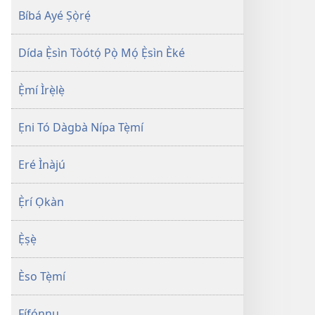
Bíbá Ayé Ṣọ̀rẹ́
Dída Ẹ̀sìn Tòótọ́ Pọ̀ Mọ́ Ẹ̀sìn Èké
Ẹ̀mí Ìrẹ̀lẹ̀
Ẹni Tó Dàgbà Nípa Tẹ̀mí
Eré Ìnàjú
Ẹ̀rí Ọkàn
Ẹ̀ṣẹ̀
Èso Tẹ̀mí
Fífọ́nnu