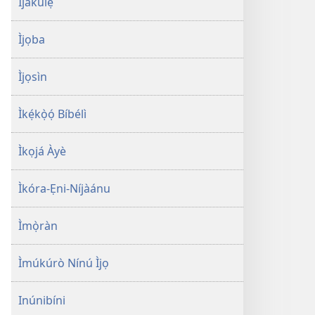
Ìjákulẹ̀
Ìjọba
Ìjọsìn
Ìkẹ́kọ̀ọ́ Bíbélì
Ìkọjá Àyè
Ìkóra-Ẹni-Níjàánu
Ìmọ̀ràn
Ìmúkúrò Nínú Ìjọ
Inúnibíni