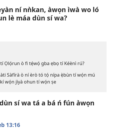
èèyàn ní nǹkan, àwọn ìwà wo ló
run lè máa dùn sí wa?
tí Ọlọ́run ò fi tẹ́wọ́ gba ẹbọ tí Kéènì rú?
i Sàfírà ò ní èrò tó tọ́ nípa ẹ̀bùn tí wọ́n mú
̣ kí wọ́n jìyà ohun tí wọ́n ṣe
n dùn sí wa tá a bá ń fún àwọn
b 13:16