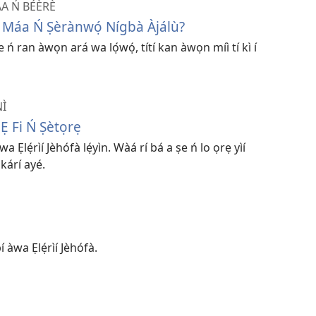
A Ń BÉÈRÈ
à Máa Ń Ṣèrànwọ́ Nígbà Àjálù?
ṣe ń ran àwọn ará wa lọ́wọ́, títí kan àwọn míì tí kì í
Ì
Ẹ Fi Ń Ṣètọrẹ
wa Ẹlẹ́rìí Jèhófà lẹ́yìn. Wàá rí bá a ṣe ń lo ọrẹ yìí
kárí ayé.
í àwa Ẹlẹ́rìí Jèhófà.