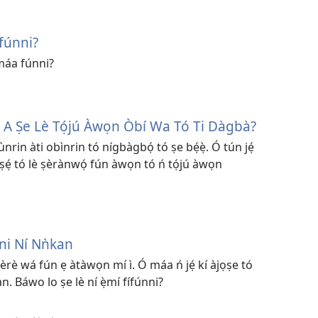
ífúnni?
 máa fúnni?
Bí A Ṣe Lè Tọ́jú Àwọn Òbí Wa Tó Ti Dàgbà?
rin àti obìnrin tó nígbàgbọ́ tó ṣe bẹ́ẹ̀. Ó tún jẹ́
ṣẹ́ tó lè ṣèrànwọ́ fún àwọn tó ń tọ́jú àwọn
ni Ní Nǹkan
èrè wá fún ẹ àtàwọn mí ì. Ó máa ń jẹ́ kí àjọṣe tó
. Báwo lo ṣe lè ní ẹ̀mí fífúnni?