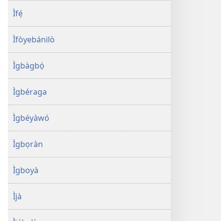
Ìfẹ́
Ìfòyebánilò
Ìgbàgbọ́
Ìgbéraga
Ìgbéyàwó
Ìgbọràn
Ìgboyà
Ìjà