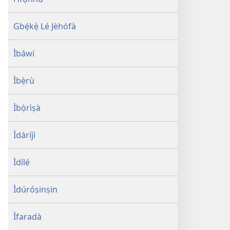
Gbẹ́kẹ̀ Lé Jèhófà
Ìbáwí
Ìbẹ̀rù
Ìbọ̀rìṣà
Ìdáríjì
Ìdílé
Ìdúróṣinṣin
Ìfaradà