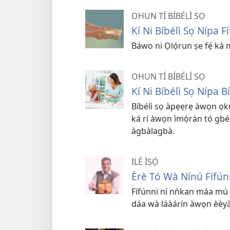
OHUN TÍ BÍBÉLÌ SỌ
Kí Ni Bíbélì Sọ Nípa F
Báwo ni Ọlọ́run ṣe fẹ́ ká
OHUN TÍ BÍBÉLÌ SỌ
Kí Ni Bíbélì Sọ Nípa 
Bíbélì sọ àpẹẹrẹ àwọn ọkùn
ká rí àwọn ìmọ̀ràn tó gbé
àgbàlagbà.
ILÉ ÌṢỌ́
Èrè Tó Wà Nínú Fífún
Fífúnni ní nǹkan máa mú 
dáa wà láàárín àwọn èèyàn