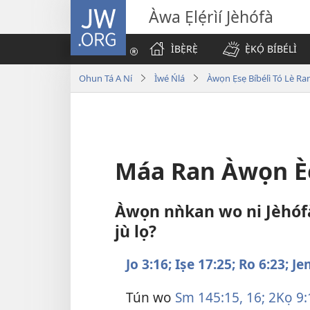
JW.ORG
Àwa Ẹlẹ́rìí Jèhófà
ÌBẸ̀RẸ̀
Ẹ̀KỌ́ BÍBÉLÌ
Ohun Tá A Ní
Ìwé Ńlá
Àwọn Ẹsẹ Bíbélì Tó Lè Ran
Máa Ran Àwọn Èè
Àwọn nǹkan wo ni Jèhófà 
jù lọ?
Jo 3:16;
Iṣe 17:25;
Ro 6:23;
Je
Tún wo
Sm 145:15, 16;
2Kọ 9: