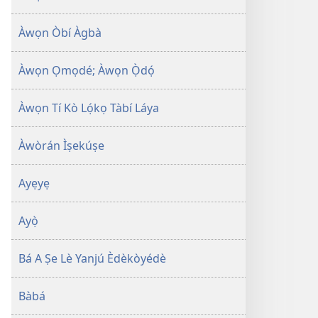
Àwọn Òbí Àgbà
Àwọn Ọmọdé; Àwọn Ọ̀dọ́
Àwọn Tí Kò Lọ́kọ Tàbí Láya
Àwòrán Ìṣekúṣe
Ayẹyẹ
Ayọ̀
Bá A Ṣe Lè Yanjú Èdèkòyédè
Bàbá