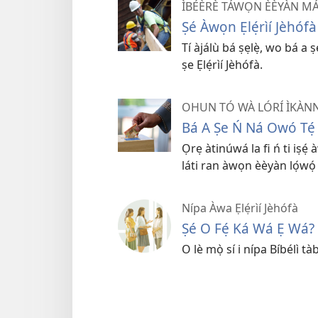
ÌBÉÈRÈ TÁWỌN ÈÈYÀN MÁ
Ṣé Àwọn Ẹlẹ́rìí Jèhóf
Tí àjálù bá ṣẹlẹ̀, wo bá a 
ṣe Ẹlẹ́rìí Jèhófà.
OHUN TÓ WÀ LÓRÍ ÌKÀNN
Bá A Ṣe Ń Ná Owó Tẹ́ 
Ọrẹ àtinúwá la fi ń ti iṣẹ́ à
láti ran àwọn èèyàn lọ́wọ́ 
Nípa Àwa Ẹlẹ́rìí Jèhófà
Ṣé O Fẹ́ Ká Wá Ẹ Wá?
O lè mọ̀ sí i nípa Bíbélì tàb