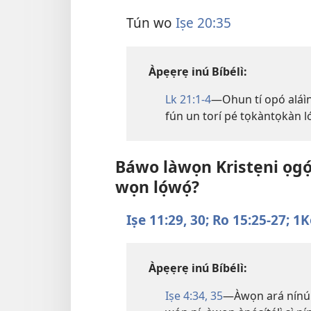
Tún wo
Iṣe 20:35
Àpẹẹrẹ inú Bíbélì:
Lk 21:1-4
—Ohun tí opó aláìní 
fún un torí pé tọkàntọkàn l
Báwo làwọn Kristẹni ọgọ́
wọn lọ́wọ́?
Iṣe 11:29, 30;
Ro 15:25-27;
1K
Àpẹẹrẹ inú Bíbélì:
Iṣe 4:34, 35
—Àwọn ará nínú ìj