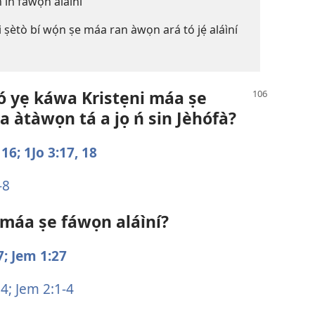
n in fáwọn aláìní
 ṣètò bí wọ́n ṣe máa ran àwọn ará tó jẹ́ aláìní
ó yẹ káwa Kristẹni máa ṣe
a àtàwọn tá a jọ ń sin Jèhófà?
 16;
1Jo 3:17, 18
-8
á máa ṣe fáwọn aláìní?
7;
Jem 1:27
4;
Jem 2:1-4