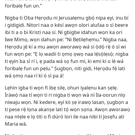
foribalẹ fun un.”
Nigba ti Ọba Hẹrọdu ni Jerusalẹmu gbọ́ nipa eyi, inu bí
i gidigidi. Nitori naa o késí awọn olori alufaa o sì beere
ibi ti a o bi Kristi naa sí. Ni gbigbe idahun wọn ka ori
Iwe Mimọ, wọn dahun pe: “Ni Bẹtilẹhẹmu.” Nigba naa,
Hẹrọdu jẹ́ kí a mu awọn aworawọ wá sí ọ̀dọ̀ rẹ̀ ó sì wi
fun wọn pe: “Ẹ lọ wadii ti ọmọ ọwọ naa lẹ́sọ̀lẹsọ̀; nigba
ti ẹyin ba sì rí i, ẹ pada wá sọ fun mi, ki emi ki o lè wá
foribalẹ fun un pẹlu.” Ṣugbọn, niti gidi, Hẹrọdu fẹ́ lati
wá ọmọ naa rí kí ó sì pa á!
Lẹhin igba ti wọn fi ibẹ silẹ, ohun iyalẹnu kan ṣẹlẹ.
Ìràwọ̀ naa tí wọn ti ri nigba ti wọn wà ní Ila-oorun nlọ
niwaju wọn. Ni kedere, eyi kii ṣe irawọ lasan, ṣugbọn a
ti pese rẹ̀ lọna akanṣe lati tọ́ wọn sọna. Awọn aworawọ
naa ntẹle e lọ titi o fi dúró lori ile naa nibi ti Josẹfu ati
Maria wà.