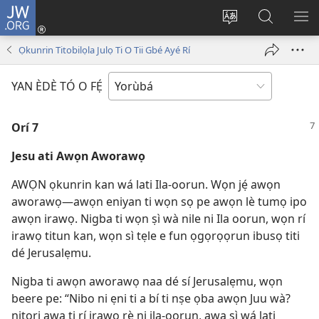
JW.ORG
Wọlé
(opens
Yí
Wa
GB
new
èdè
JW.ORG
YÍ
Ọkunrin Titobilọla Julọ Ti O Tii Gbé Ayé Rí
window)
ìkànnì
JÁ
pa
YAN ÈDÈ TÓ O FẸ́
dà
Orí 7
Jesu ati Awọn Aworawọ
AWỌN ọkunrin kan wá lati Ila-oorun. Wọn jẹ́ awọn
aworawọ—awọn eniyan ti wọn sọ pe awọn lè tumọ ipo
awọn irawọ. Nigba ti wọn ṣì wà nile ni Ila oorun, wọn rí
irawọ titun kan, wọn sì tẹle e fun ọgọrọọrun ibusọ titi
dé Jerusalẹmu.
Nigba ti awọn aworawọ naa dé sí Jerusalẹmu, wọn
beere pe: “Nibo ni ẹni ti a bí ti nṣe ọba awọn Juu wà?
nitori awa ti rí irawọ rẹ̀ ni ila-oorun, awa sì wá lati