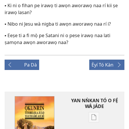
▪ Ki ni o fihan pe irawọ ti awọn aworawọ naa rí kii ṣe
irawọ lasan?
▪ Nibo ni Jesu wà nigba ti awọn aworawọ naa rí i?
▪ Eeṣe ti a fi mọ̀ pe Satani ni o pese irawọ naa lati
ṣamọna awọn aworawọ naa?
Pa Dà
Èyí Tó Kàn
YAN NǸKAN TÓ O FẸ́
WÀ JÁDE
Bó
o