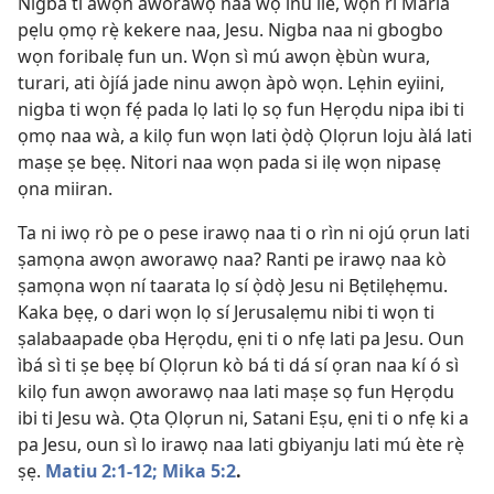
Nigba ti awọn aworawọ naa wọ inu ilé, wọn rí Maria
pẹlu ọmọ rẹ̀ kekere naa, Jesu. Nigba naa ni gbogbo
wọn foribalẹ fun un. Wọn sì mú awọn ẹ̀bùn wura,
turari, ati òjíá jade ninu awọn àpò wọn. Lẹhin eyiini,
nigba ti wọn fẹ́ pada lọ lati lọ sọ fun Hẹrọdu nipa ibi ti
ọmọ naa wà, a kilọ fun wọn lati ọ̀dọ̀ Ọlọrun loju àlá lati
maṣe ṣe bẹẹ. Nitori naa wọn pada si ilẹ wọn nipasẹ
ọna miiran.
Ta ni iwọ rò pe o pese irawọ naa ti o rìn ni ojú ọrun lati
ṣamọna awọn aworawọ naa? Ranti pe irawọ naa kò
ṣamọna wọn ní taarata lọ sí ọ̀dọ̀ Jesu ni Bẹtilẹhẹmu.
Kaka bẹẹ, o dari wọn lọ sí Jerusalẹmu nibi ti wọn ti
ṣalabaapade ọba Hẹrọdu, ẹni ti o nfẹ lati pa Jesu. Oun
ìbá sì ti ṣe bẹẹ bí Ọlọrun kò bá ti dá sí ọran naa kí ó sì
kilọ fun awọn aworawọ naa lati maṣe sọ fun Hẹrọdu
ibi ti Jesu wà. Ọta Ọlọrun ni, Satani Eṣu, ẹni ti o nfẹ ki a
pa Jesu, oun sì lo irawọ naa lati gbiyanju lati mú ète rẹ̀
ṣẹ.
Matiu 2:1-12;
Mika 5:2
.