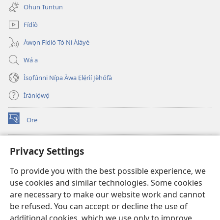
new
Ohun Tuntun
window)
Fídíò
Àwọn Fídíò Tó Ní Àlàyé
Wá a
Ìsọfúnni Nípa Àwa Ẹlẹ́rìí Jèhófà
Ìrànlọ́wọ́
Ọrẹ
(opens
new
window)
ÀKÁ ÌWÉ ORÍ ÍŃTÁNẸ́Ẹ̀TÌ TI Watchtower™
Privacy Settings
(opens
new
®
JW Hub
To provide you with the best possible experience, we
window)
(opens
use cookies and similar technologies. Some cookies
new
®
JW Library
window)
are necessary to make our website work and cannot
be refused. You can accept or decline the use of
®
Watchtower Library
additional cookies, which we use only to improve