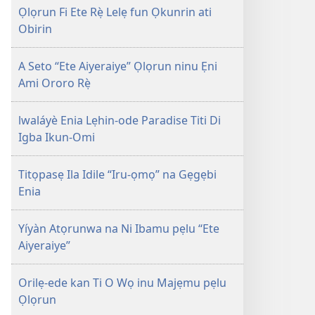
fun
Ọlọrun Fi Ete Rẹ̀ Lelẹ fun Ọkunrin ati
Ire
Obirin
Enia
A Seto “Ete Aiyeraiye” Ọlọrun ninu Ẹni
Ami Ororo Rẹ̀
lwaláyè Enia Lẹhin-ode Paradise Titi Di
Igba Ikun-Omi
Titọpasẹ Ila Idile “Iru-ọmọ” na Gẹgẹbi
Enia
Yíyàn Atọrunwa na Ni Ibamu pẹlu ‘‘Ete
Aiyeraiye”
Orilẹ-ede kan Ti O Wọ inu Majẹmu pẹlu
Ọlọrun