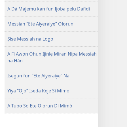
A Dá Majẹmu kan fun Ijọba pẹlu Dafidi
Messiah “Ete Aiyeraiye” Ọlọrun
Ṣiṣe Messiah na Logo
A Fi Awọn Ohun Ijinlẹ Miran Nipa Messiah
na Hàn
Iṣẹgun fun “Ete Aiyeraiye” Na
Yiya “Ọjọ” Iṣẹda Keje Si Mimọ
A Tubọ Sọ Ete Ọlọrun Di Mimọ́