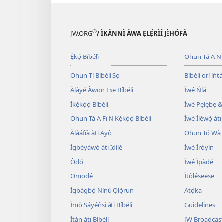
®
JW.ORG
/ ÌKÀNNÌ ÀWA ẸLẸ́RÌÍ JÈHÓFÀ
Ẹ̀kọ́ Bíbélì
Ohun Tá A N
Ohun Tí Bíbélì Sọ
Bíbélì orí íńtá
Àlàyé Àwọn Ẹsẹ Bíbélì
Ìwé Ńlá
Ìkẹ́kọ̀ọ́ Bíbélì
Ìwé Pẹlẹbẹ &
Ohun Tá A Fi Ń Kẹ́kọ̀ọ́ Bíbélì
Ìwé Ìléwọ́ àti
Àlàáfíà àti Ayọ̀
Ohun Tó Wà L
Ìgbéyàwó àti Ìdílé
Ìwé Ìròyìn
Ọ̀dọ́
Ìwé Ìpàdé
Ọmọdé
Ìtòlẹ́sẹẹsẹ
Ìgbàgbọ́ Nínú Ọlọ́run
Atọ́ka
Ìmọ̀ Sáyẹ́ǹsì àti Bíbélì
Guidelines
Ìtàn àti Bíbélì
JW Broadcas