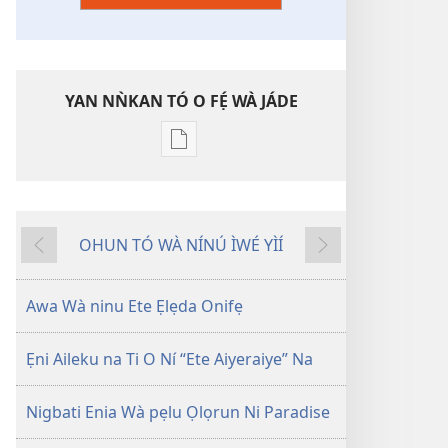
YAN NǸKAN TÓ O FẸ́ WÀ JÁDE
Bó
o
ṣe
fẹ́
OHUN TÓ WÀ NÍNÚ ÌWÉ YÌÍ
wa
Pa
Èyí
ìtẹ̀jáde
Dà
Tó
jáde
Kàn
Awa Wà ninu Ete Ẹlẹda Onifẹ
Ete
Aiyeraye
Ẹni Aileku na Ti O Ní “Ete Aiyeraiye” Na
Olorun
N
Nigbati Enia Wà pẹlu Ọlọrun Ni Paradise
Segun
Nsisiyi