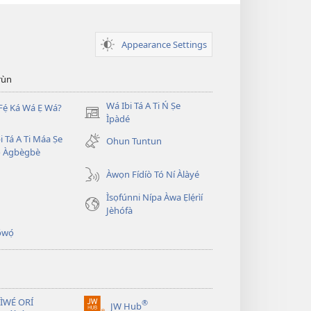
Appearance Settings
̣rùn
Wá Ibi Tá A Ti Ń Ṣe
Fẹ́ Ká Wá Ẹ Wá?
(opens
Ìpàdé
new
i Tá A Ti Máa Ṣe
Ohun Tuntun
window)
̣ Àgbègbè
Àwọn Fídíò Tó Ní Àlàyé
Ìsọfúnni Nípa Àwa Ẹlẹ́rìí
Jèhófà
̣wọ́
 ÌWÉ ORÍ
®
JW Hub