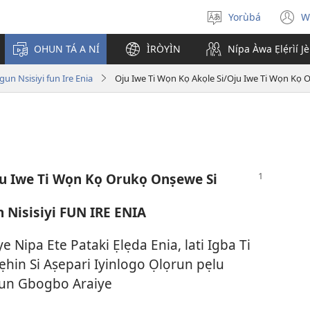
Yorùbá
W
Yan
(
èdè
n
OHUN TÁ A NÍ
ÌRÒYÌN
Nípa Àwa Ẹlẹ́rìí J
w
un Nsisiyi fun Ire Enia
Oju Iwe Ti Wọn Kọ Akọle Si/Oju Iwe Ti Wọn Kọ 
ju Iwe Ti Wọn Kọ Orukọ Onṣewe Si
 Nisisiyi FUN IRE ENIA
Nipa Ete Pataki Ẹlẹda Enia, lati Igba Ti
ẹhin Si Aṣepari Iyinlogo Ọlọrun pẹlu
fun Gbogbo Araiye