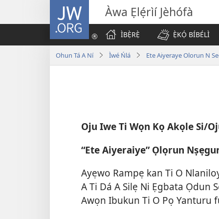
JW.ORG
Àwa Ẹlẹ́rìí Jèhófà
ÌBẸ̀RẸ̀
Ẹ̀KỌ́ BÍBÉLÌ
Ohun Tá A Ní
Ìwé Ńlá
Ete Aiyeraye Olorun N Seg
Oju Iwe Ti Wọn Kọ Akọle Si/O
“Ete Aiyeraiye” Ọlọrun Nṣẹgun
Ayẹwo Rampẹ kan Ti O Nlaniloye 
A Ti Dá A Silẹ Ni Ẹgbata Ọdun S
Awọn Ibukun Ti O Pọ Yanturu 