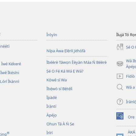
í
Ìròyìn
Ìlujá Tó Ro
nẹ́ẹ̀tì
Ṣé O 
Nípa Àwa Ẹlẹ́rìí Jèhófà
Wá Ib
Ìbéèrè Táwọn Èèyàn Máa Ń Béèrè
 Ìwé Kékeré
(opens
Àpéjo
Ṣé O Fẹ́ Ká Wá Ẹ Wá?
new
 Ìwé Ìkésíni
Fídíò
window)
Kọ̀wé sí Wa
órí Ìkànnì
Wá a
Ìbẹ̀wò sí Bẹ́tẹ́lì
Ìpàdé
Ìrànló
Ìrántí
Àpéjọ
Ọrẹ
(opens
Ohun Tá À Ń Ṣe
new
window)
ÀKÁ
Ìrírí
®
ting