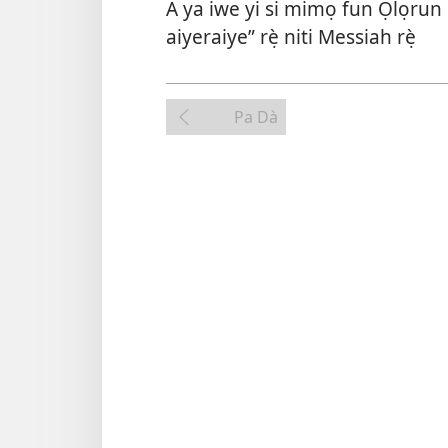
A ya iwe yi si mimọ fun Ọlọrun ẹ
aiyeraiye” rẹ̀ niti Messiah rẹ̀
Pa Dà