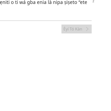
niti o ti wá gba enia là nipa ṣiṣeto “ete
Èyí Tó Kàn