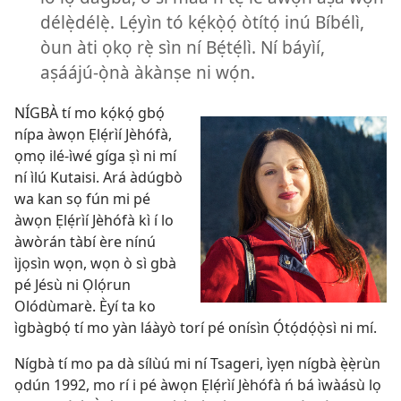
délẹ̀délẹ̀. Lẹ́yìn tó kẹ́kọ̀ọ́ òtítọ́ inú Bíbélì,
òun àti ọkọ rẹ̀ sìn ní Bẹ́tẹ́lì. Ní báyìí,
aṣáájú-ọ̀nà àkànṣe ni wọ́n.
NÍGBÀ tí mo kọ́kọ́ gbọ́
nípa àwọn Ẹlẹ́rìí Jèhófà,
ọmọ ilé-ìwé gíga ṣì ni mí
ní ìlú Kutaisi. Ará àdúgbò
wa kan sọ fún mi pé
àwọn Ẹlẹ́rìí Jèhófà kì í lo
àwòrán tàbí ère nínú
ìjọsìn wọn, wọn ò sì gbà
pé Jésù ni Ọlọ́run
Olódùmarè. Èyí ta ko
ìgbàgbọ́ tí mo yàn láàyò torí pé onísìn Ọ́tọ́dọ́ọ̀sì ni mí.
Nígbà tí mo pa dà sílùú mi ní Tsageri, ìyẹn nígbà ẹ̀ẹ̀rùn
ọdún 1992, mo rí i pé àwọn Ẹlẹ́rìí Jèhófà ń bá ìwàásù lọ