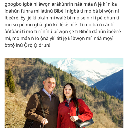
gbogbo ìgbà ni àwọn arákùnrin náà máa ń jẹ́ kí n ka
ìdáhùn fúnra mi látinú Bíbélì nígbà tí mo bá bi wọ́n ní
ìbéèrè. Èyí jẹ́ kí ọkàn mi wálẹ̀ bí mo ṣe ń rí i pé ohun tí
mo sọ pé mo gbà gbọ́ kò lẹ́sẹ̀ nílẹ̀. Tí mo bá ń rántí
àǹfààní tí mo ti rí nínú bí wọ́n ṣe fi Bíbélì dáhùn ìbéèrè
mi, mo máa ń lo ọ̀nà yìí láti jẹ́ kí àwọn míì náà mọyì
òtítọ́ inú Ọ̀rọ̀ Ọlọ́run!