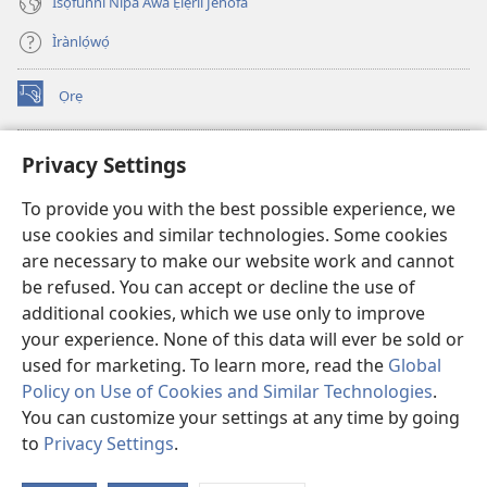
Ìsọfúnni Nípa Àwa Ẹlẹ́rìí Jèhófà
Ìrànlọ́wọ́
Ọrẹ
(opens
new
window)
ÀKÁ ÌWÉ ORÍ ÍŃTÁNẸ́Ẹ̀TÌ TI Watchtower™
Privacy Settings
(opens
new
®
JW Hub
To provide you with the best possible experience, we
window)
(opens
use cookies and similar technologies. Some cookies
new
®
JW Library
window)
are necessary to make our website work and cannot
be refused. You can accept or decline the use of
®
Watchtower Library
additional cookies, which we use only to improve
your experience. None of this data will ever be sold or
used for marketing. To learn more, read the
Global
Policy on Use of Cookies and Similar Technologies
.
You can customize your settings at any time by going
Copyright
© 2026 Watch Tower Bible and Tract Society of Pennsylvania.
ÀDÉHÙN LÍLO ÌKÀNNÌ
|
ÒFIN PÍPA ÌSỌFÚNNI MỌ́
|
PRIVACY
to
Privacy Settings
.
Fi
SETTINGS
O