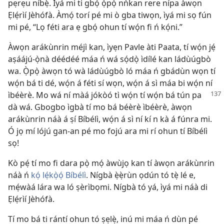
pẹrẹu níbẹ̀. Ìyá mi ti gbọ́ ọ̀pọ̀ nǹkan rere nípa àwọn
Ẹlẹ́rìí Jèhófà. Àmọ́ torí pé mi ò gba tiwọn, ìyá mi sọ fún
mi pé, “Lọ féti ara ẹ gbọ́ ohun tí wọ́n fi ń kọ́ni.”
Àwọn arákùnrin méjì kan, ìyẹn Pavle àti Paata, tí wọ́n jẹ́
aṣáájú-ọ̀nà déédéé máa ń wá sọ́dọ̀ ìdílé kan ládùúgbò
wa. Ọ̀pọ̀ àwọn tó wà ládùúgbò ló máa ń gbádùn wọn tí
wọ́n bá ti dé, wọ́n á féti sí wọn, wọ́n á sì máa bi wọ́n ní
ìbéèrè. Mo
wá ní màá jókòó tì wọ́n tí wọ́n bá tún pa
dà wá. Gbogbo ìgbà tí mo bá béèrè ìbéèrè, àwọn
arákùnrin náà á ṣí Bíbélì, wọ́n á sì ní kí n kà á fúnra mi.
Ó jọ mí lójú gan-an pé mo fojú ara mi rí ohun tí Bíbélì
sọ!
Kò pẹ́ tí mo fi dara pọ̀ mọ́ àwùjọ kan tí àwọn arákùnrin
náà ń
kọ́ lẹ́kọ̀ọ́ Bíbélì
. Nígbà ẹ̀ẹ̀rùn ọdún tó tẹ̀ lé e,
mẹ́wàá lára wa ló ṣèrìbọmi. Nígbà tó yá, ìyá mi náà di
Ẹlẹ́rìí Jèhófà.
Tí mo bá ti rántí ohun tó ṣẹlẹ̀, inú mi máa ń dùn pé