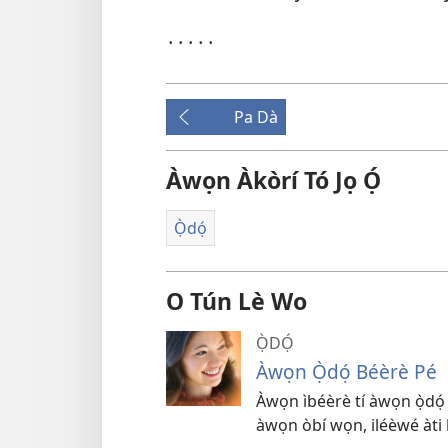
․․․․․
Pa Dà
Àwọn Àkòrí Tó Jọ Ọ́
Ọ̀dọ́
O Tún Lè Wo
Ọ̀DỌ́
Àwọn Ọ̀dọ́ Béèrè Pé
Àwọn ìbéèrè tí àwọn ọ̀dọ́
àwọn òbí wọn, iléèwé àti bẹ́