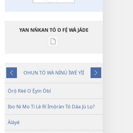
YAN NǸKAN TÓ O FẸ́ WÀ JÁDE
Bó
o
ṣe
fẹ́
OHUN TÓ WÀ NÍNÚ ÌWÉ YÌÍ
wa
Pa
Èyí
ìtẹ̀jáde
Dà
Tó
jáde
Kàn
Ọ̀rọ̀ Rèé O Ẹ̀yin Òbí
Èèpo
Ẹ̀yìn
Ibo Ni Mo Ti Lè Rí Ìmọ̀ràn Tó Dáa Jù Lọ?
Ìwé
Àlàyé