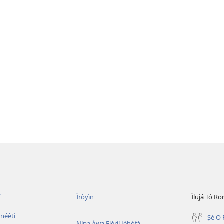
í
Ìròyìn
Ìlujá Tó Ro
nẹ́ẹ̀tì
Ṣé O 
Nípa Àwa Ẹlẹ́rìí Jèhófà