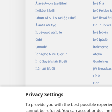
Àlàyé Àwọn Ẹsẹ Bíbélì
Ìwé Ńlá
Ìkẹ́kọ̀ọ́ Bíbélì
Ìwé Pẹlẹbẹ &
Ohun Tá A Fi Ń Kẹ́kọ̀ọ́ Bíbélì
Ìwé Ìléwọ́ àti
Àlàáfíà àti Ayọ̀
Ohun Tó Wà L
Ìgbéyàwó àti Ìdílé
Ìwé Ìròyìn
Ọ̀dọ́
Ìwé Ìpàdé
Ọmọdé
Ìtòlẹ́sẹẹsẹ
Ìgbàgbọ́ Nínú Ọlọ́run
Atọ́ka
Ìmọ̀ Sáyẹ́ǹsì àti Bíbélì
Guidelines
Ìtàn àti Bíbélì
JW Broadcas
Fídíò
Orin
Àwọn Eré Ìtà
Privacy Settings
Ẹ̀ Sílẹ̀
Bíbélì Kíkà Bí
To provide you with the best possible experi
cannot be refused. You can accept or decline 