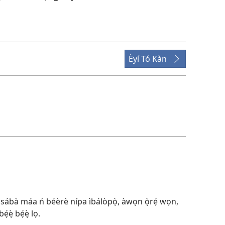
Èyí Tó Kàn
 sábà máa ń béèrè nípa ìbálòpọ̀, àwọn ọ̀rẹ́ wọn,
ẹ̀ bẹ́ẹ̀ lọ.