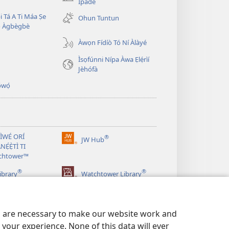
(opens
Ìpàdé
new
i Tá A Ti Máa Ṣe
Ohun Tuntun
window)
̣ Àgbègbè
Àwọn Fídíò Tó Ní Àlàyé
Ìsọfúnni Nípa Àwa Ẹlẹ́rìí
Jèhófà
̣wọ́
 ÌWÉ ORÍ
®
JW Hub
(opens
NẸ́Ẹ̀TÌ TI
new
chtower™
window)
®
®
ibrary
Watchtower Library
es are necessary to make our website work and
your experience. None of this data will ever