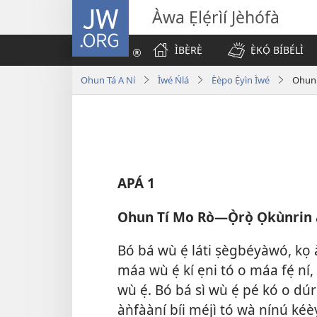
JW.ORG
Àwa Ẹlẹ́rìí Jèhófà
ÌBẸ̀RẸ̀
Ẹ̀KỌ́ BÍBÉLÌ
Ohun Tá A Ní
Ìwé Ńlá
Èèpo Ẹ̀yìn Ìwé
Ohun 
APÁ 1
Ohun Tí Mo Rò—Ọ̀rọ̀ Ọkùnrin 
Bó bá wù ẹ́ láti ṣègbéyàwó, kọ 
máa wù ẹ́ kí ẹni tó o máa fẹ́ ní,
wù ẹ́. Bó bá sì wù ẹ́ pé kó o d
àǹfààní bíi méjì tó wà nínú k