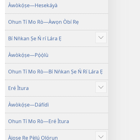
Àwòkọ́ṣe—Hesekáyà
tó
pọ̀
hàn
Ohun Tí Mo Rò—Àwọn Òbí Rẹ
Bí Nǹkan Ṣe Ń rí Lára Ẹ
Fi
èyí
Àwòkọ́ṣe—Pọ́ọ̀lù
tó
pọ̀
hàn
Ohun Tí Mo Rò—Bí Nǹkan Ṣe Ń Rí Lára Ẹ
Eré Ìtura
Fi
èyí
Àwòkọ́ṣe—Dáfídì
tó
pọ̀
hàn
Ohun Tí Mo Rò—Eré Ìtura
Àjọṣe Rẹ Pẹ̀lú Ọlọ́run