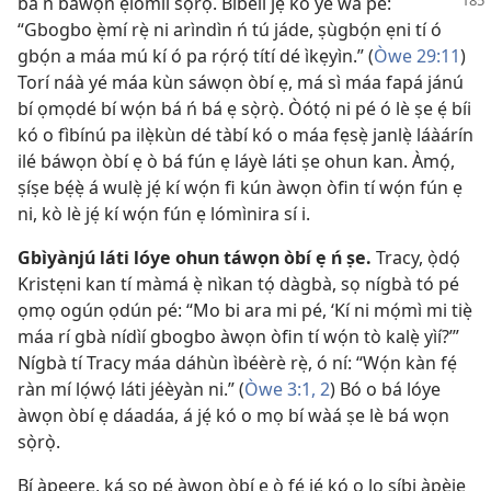
bá ń báwọn ẹlòmíì sọ̀rọ̀. Bíbélì
jẹ́ kó yé wa pé:
“Gbogbo ẹ̀mí rẹ̀ ni arìndìn ń tú jáde, ṣùgbọ́n ẹni tí ó
gbọ́n a máa mú kí ó pa rọ́rọ́ títí dé ìkẹyìn.” (
Òwe 29:11
)
Torí náà yé máa kùn sáwọn òbí ẹ, má sì máa fapá jánú
bí ọmọdé bí wọ́n bá ń bá ẹ sọ̀rọ̀. Òótọ́ ni pé ó lè ṣe ẹ́ bíi
kó o fìbínú pa ilẹ̀kùn dé tàbí kó o máa fẹsẹ̀ janlẹ̀ láàárín
ilé báwọn òbí ẹ ò bá fún ẹ láyè láti ṣe ohun kan. Àmọ́,
ṣíṣe bẹ́ẹ̀ á wulẹ̀ jẹ́ kí wọ́n fi kún àwọn òfin tí wọ́n fún ẹ
ni, kò lè jẹ́ kí wọ́n fún ẹ lómìnira sí i.
Gbìyànjú láti lóye ohun táwọn òbí ẹ ń ṣe.
Tracy, ọ̀dọ́
Kristẹni kan tí màmá ẹ̀ nìkan tọ́ dàgbà, sọ nígbà tó pé
ọmọ ogún ọdún pé: “Mo bi ara mi pé, ‘Kí ni mọ́mì mi tiẹ̀
máa rí gbà nídìí gbogbo àwọn òfin tí wọ́n tò kalẹ̀ yìí?’”
Nígbà tí Tracy máa dáhùn ìbéèrè rẹ̀, ó ní: “Wọ́n kàn fẹ́
ràn mí lọ́wọ́ láti jéèyàn ni.” (
Òwe 3:1, 2
) Bó o bá lóye
àwọn òbí ẹ dáadáa, á jẹ́ kó o mọ bí wàá ṣe lè bá wọn
sọ̀rọ̀.
Bí àpẹẹrẹ, ká sọ pé àwọn òbí ẹ ò fẹ́ jẹ́ kó o lọ síbi àpèjẹ