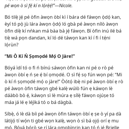
pé wọn ò sì fẹ́ kí n lọ́rẹ̀ẹ́!”—Nicole.
Bó tilẹ̀ jẹ́ pé òfin àwọn òbí kì í bára dé fáwọn ọ̀dọ́ kan,
èyí tó pọ̀ jù lára àwọn ọ̀dọ́ ló gbà pé àwọn nílò àwọn
òfin díẹ̀ kí nǹkan má bàa bà jẹ́ fáwọn. Bí òfin inú ilé bá
tiẹ̀ wá pọn dandan, kí ló dé táwọn kan kì í fi í tẹ́ni
lọ́rùn?
“Mi Ò Kí Ń Ṣọmọdé Mọ́ O Jàre!”
Bóyá ìdí tó o fi ń bínú sáwọn òfin kan ni pé o rò pé
àwọn òbí ẹ ń ṣe ẹ́ bí ọmọdé. O sì fẹ́ sọ fún wọn pé: “Mi
ò kí ń ṣọmọdé mọ́ o jàre!” Òótọ́ ibẹ̀ ni pé àwọn òbí ẹ rò
pé àwọn òfin táwọn gbé kalẹ̀ wúlò fún ẹ káwọn lè
dáàbò bò ẹ́, káwọn sì lè múra ẹ sílẹ̀ fáwọn ojúṣe tó
máa já lé ẹ léjìká tó o bá dàgbà.
Síbẹ̀, ó lè dà bíi pé àwọn òfin táwọn òbí ẹ ṣe ò yí pa dà
látijọ́ tí wọ́n ti gbé wọn kalẹ̀, wọn ò sì bá ọjọ́ orí ẹ mu
mọ́. Bóyá bọ́rọ̀ ṣe rí lára ọmọbìnrin kan tó ń jẹ́ Brielle