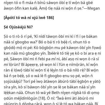
nìyẹn tó o fi máa ń bínú sáwọn òbí ẹ tí wọ́n bá gbé
àwọn òfin kan kalẹ̀. Àmọ́ tìẹ náà ni wọ́n ń ṣe.”—Megan
[Àpótí tó wà ní ojú ìwé 186]
Ṣé Ojúsàájú Ni?
Ṣó o ti rò ó rí pé, ‘Kí nìdí táwọn òbí mi kì í fi í ṣe bákan
náà sí gbogbo wa?’ Bó o bá ti rò bẹ́ẹ̀ rí, ohun tó o
gbọ́dọ̀ mọ̀ ni pé: Kò bọ́gbọ́n mu pé káwọn òbí yín fọwọ́
kan náà mú gbogbo yín. Ìbéèrè tó tiẹ̀ yẹ kó o bi ara ẹ ni
pé, Ṣáwọn òbí mi ń febi pa
mí
ni, àbí aṣọ ni wọn ò rà sí
mi
lọ́rùn? Bí àpẹẹrẹ, ṣé wọn kì í fún ẹ nímọ̀ràn, kí wọ́n
ràn ẹ́ lọ́wọ́ tàbí kí wọ́n tì ẹ́ lẹ́yìn tó o bá nílò rẹ̀? Bí wọ́n
bá ń ṣe bẹ́ẹ̀, ṣó o wá lè fi gbogbo ẹnu sọ pé, wọ́n ń
ṣojúsàájú? Torí pé ìwọ àtàwọn àbúrò tàbí ẹ̀gbọ́n ẹ yàtọ̀
síra yín, kò sí báwọn òbí yín ṣe lè ṣe bákan náà sí yín
lẹ́ẹ̀kan náà. Ohun tó wá yé Beth nìyẹn nígbà tó di ọmọ
ọdún méjìdínlógún [18]. Ó ní: “Ìwà èmi àti àbúrò mi
ọkùnrin ò dọ́gba rárá, wọn ò sì lè tọ́ wa bákan náà. Bí