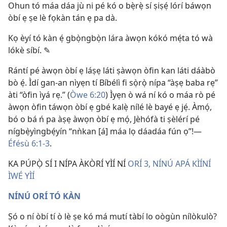
Ohun tó máa dáa jù ni pé kó o bẹ̀rẹ̀ sí ṣiṣẹ́ lórí báwọn
òbí ẹ ṣe lè fọkàn tán ẹ pa dà.
Kọ èyí tó kàn ẹ́ gbọ̀ngbọ̀n lára àwọn kókó mẹ́ta tó wà
lókè síbí. ✎
Rántí pé àwọn òbí ẹ láṣẹ láti ṣàwọn òfin kan láti dáàbò
bò ẹ́. Ìdí gan-an nìyẹn tí Bíbélì fi sọ̀rọ̀ nípa “àṣẹ baba rẹ”
àti “òfin ìyá rẹ.” (
Òwe 6:20
) Ìyẹn ò wá ní kó o máa rò pé
àwọn òfin táwọn òbí ẹ gbé kalẹ̀ nílé lè bayé ẹ jẹ́. Àmọ́,
bó o bá ń pa àṣẹ àwọn òbí ẹ mọ́, Jèhófà ti ṣèlérí pé
nígbẹ̀yìngbẹ́yín “nǹkan [á] máa lọ dáadáa fún ọ”!—
Éfésù 6:1-3
.
KA PÚPỌ̀ SÍ I NÍPA ÀKÒRÍ YÌÍ NÍ
ORÍ 3, NÍNÚ APÁ KÌÍNÍ
ÌWÉ YÌÍ
NÍNÚ ORÍ TÓ KÀN
Ṣó o ní òbí tí ò lè ṣe kó má mutí tàbí lo oògùn nílòkulò?