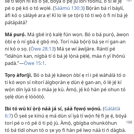
ilé tí wọ́n ní kó o ṣe, bóyá o pẹ́ jù lórí fóònù, ó sì lè jẹ́
pé o pẹ́ kó o tó wọlé. (
Sáàmù 130:3
) Bọ́ràn bá rí báyìí,
àfi kó o ṣàlàyé ara ẹ! Kí lo lè ṣe tọ́rọ̀ tó ti wọ́ ò fi ní bà jẹ́
pátápátá?
Má purọ́.
Má gbé irọ́ kalẹ̀ fún wọn. Bó o bá purọ́, àwọn
òbí ẹ ò ní gbà ẹ́ gbọ́ mọ́. Torí náà bọ́rọ̀ bá ṣe rí gan-an
ni kó o sọ. (
Òwe 28:13
) Má ṣe wí àwíjàre. Rántí pé
“ìdáhùn kan, nígbà tí ó bá jẹ́ lọ́nà pẹ̀lẹ́, máa ń yí ìhónú
padà.”—
Òwe 15:1
.
Tọrọ àforíjì.
Bó o bá jẹ́ káwọn òbí ẹ rí i pé wàhálà tó o
ti kó wọn sí nítorí àìgbọràn ẹ dùn ẹ́ gan-an, ó lè jẹ́ kí
wọ́n dín ìyà tó o máa jẹ kù. Àmọ́, jẹ́ kó hàn pé ohun tó
ṣẹlẹ̀ dùn ẹ́ lóòótọ́.
Ibi tó wù kí ọ̀rọ̀ náà já sí, ṣáà fọwọ́ wọ́nú.
(
Gálátíà
6:7
) Ó ṣeé ṣe kínú ẹ má dùn sí ìyà tí wọ́n fẹ́ fi jẹ ẹ́, bóyá
torí pé o rò pé ó ti pọ̀ jù. Àmọ́, gbígba
ohunkóhun
tó bá tìdí ohun tó o ṣe yọ fi hàn pé ìwọ náà ti ń dàgbà.