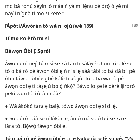
mo bá ronú sẹ́yìn, ó máa ń yà mí lẹ́nu pé ọ̀rọ̀ ò yé mi
báyìí nígbà tí mo ṣì kéré.”
[Àpótí/Àwòrán tó wà ní ojú ìwé 189]
Tí mo kọ èrò mi sí
Báwọn Òbí Ẹ Sọ̀rọ̀!
Àwọn orí méjì tó o ṣẹ̀ṣẹ̀ kà tán ti ṣàlàyé ohun tó o lè ṣe
tó o bá rò pé àwọn òbí ẹ ń rí sí ẹ ṣáá tàbí tó bá dà bíi pé
òfin táwọn òbí ẹ gbé kálẹ̀ ti pọ̀ jù. Tó o bá wá rò pé
àwọn òbí ẹ ti tàṣejù bọ̀ ọ́ ńkọ́? Báwo lo ṣe lè bẹ̀rẹ̀ ìjíròrò
pẹ̀lú wọn lórí ọ̀ràn náà?
●
Wá àkókò tara ẹ balẹ̀, tọ́wọ́ àwọn òbí ẹ sì dilẹ̀.
●
Sọ bọ́rọ̀ náà ṣe rí lọ́kàn ẹ, àmọ́ má sọ ọ́ bó ṣe ká ẹ
lára tó. Bọ̀wọ̀ fáwọn òbí ẹ.
Tó o bá rò pé àwọn òbí ẹ ti le koko jù, o lè sọ pé:
“Mò