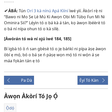
․․․․․
✔
ÀBÁ:
Tún
Orí 3 kà nínú Apá Kìíní
ìwé yìí. Àkòrí rẹ̀ ni
“Bawo ni Mo Ṣe Lè Mú Ki Awọn Obi Mi Túbọ Fun Mi Ni
Ominira Sii?” Lẹ́yìn tó o bá kà á tán, kọ àwọn ìbéèrè tó
o bá ní nípa ohun tó o kà sílẹ̀.
[Àwòrán tó wà ní ojú ìwé 184, 185]
Bí ìgbà tó ò ń san gbèsè tó o jẹ báńkì ni pípa àṣẹ àwọn
òbí ẹ mọ́, bó o bá ṣe ń pàṣẹ wọn mọ́ tó ni wọ́n á ṣe
máa fọkàn tán ẹ tó
Pa Dà
Èyí Tó Kàn
Àwọn Àkòrí Tó Jọ Ọ́
Ọ̀dọ́