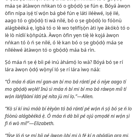
máa ṣe àtàwọn nǹkan tó o gbọ́dọ̀ ṣe fún ẹ. Bóyá àwọn
òfin nípa iṣẹ́ tí wọ́n bá gbé fún ẹ láti iléèwé, iṣẹ́ ilé,
aago tó o gbọ́dọ̀ ti wà nílé, bó o ṣe gbọ́dọ̀ lo fóònù
alágbèéká ẹ, ìgbà tó o lè wo tẹlifíṣọ̀n àti iye àkókò tó o
lè lò nídìí kọ̀ǹpútà. Àwọn òfin yẹn tiẹ̀ lè kọjá àwọn
nǹkan tó ò ń ṣe nílé, ó lè kan bó o ṣe gbọ́dọ̀ máa ṣe
níléèwé àtàwọn tó o gbọ́dọ̀ máa bá rìn.
Ṣó máa ń ṣe ẹ́ bíi pé inú àhámọ́ lo wà? Bóyá bó ṣe rí
lára àwọn ọ̀dọ́ wọ̀nyí ló ṣe rí lára ìwọ náà:
“Ó máa ń dùn mí gan-an bí mo bá rántí pé ó níye aago tí
mo gbọ́dọ̀ wọlé! Inú sì máa ń bí mi bí mo bá ráwọn míì tí
wọ́n làǹfààní láti pẹ́ níta jù mí lọ.”
—
Allen.
“Kò sí kí inú máà bí èèyàn tó bá rántí pé wọ́n ń ṣọ́ bó ṣe ń lo
fóònù alágbèéká ẹ̀. Ó máa ń dà bíi pé ojú ọmọdé ni wọ́n ṣì
fi ń wò mí!”
—
Elizabeth.
“Ńṣe ló ń ṣe mí bíi pé àwọn òbí mi ò fẹ́ kí n gbádùn ara mi,