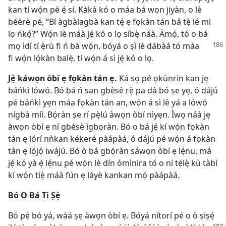
kan tí wọ́n pè ẹ́ sí. Kàkà kó o máa bá wọn jiyàn, o lè
béèrè pé, “Bí àgbàlagbà kan tẹ́ ẹ fọkàn tán bá tẹ̀ lé mi
lọ ńkọ́?” Wọ́n lè máà jẹ́ kó o lọ síbẹ̀ náà. Àmọ́, tó o bá
mọ ìdí tí ẹ̀rù
fi ń bà wọ́n, bóyá o ṣì lè dábàá tó máa
fi wọ́n lọ́kàn balẹ̀, tí wọ́n á sì jẹ́ kó o lọ.
Jẹ́ káwọn òbí ẹ fọkàn tán ẹ.
Ká sọ pé ọkùnrin kan jẹ
báńkì lówó. Bó bá ń san gbèsè rẹ̀ pa dà bó ṣe yẹ, ó dájú
pé báńkì yẹn máa fọkàn tán an, wọ́n á sì lè yá a lówó
nígbà míì. Bọ́ràn ṣe rí pẹ̀lú àwọn òbí nìyẹn. Ìwọ náà jẹ
àwọn òbí ẹ ní gbèsè ìgbọràn. Bó o bá jẹ́ kí wọ́n fọkàn
tán ẹ lórí nǹkan kékeré pàápàá, ó dájú pé wọ́n á fọkàn
tán ẹ lọ́jọ́ iwájú. Bó ò bá gbọ́ràn sáwọn òbí ẹ lẹ́nu, má
jẹ́ kó yà ẹ́ lẹ́nu pé wọ́n lè dín òmìnira tó o ní tẹ́lẹ̀ kù tàbí
kí wọ́n tiẹ̀ máà fún ẹ láyè kankan mọ́ pàápàá.
Bó O Bá Ti Ṣẹ̀
Bó pẹ́ bó yá, wàá ṣẹ àwọn òbí ẹ. Bóyá nítorí pé o ò ṣiṣẹ́