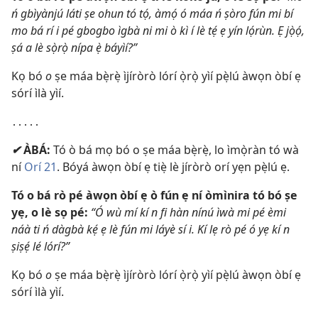
ń gbìyànjú láti ṣe ohun tó tọ́, àmọ́ ó máa ń ṣòro fún mi bí
mo bá rí i pé gbogbo ìgbà ni mi ò kì í lè tẹ́ ẹ yín lọ́rùn. Ẹ jọ̀ọ́,
ṣá a lè sọ̀rọ̀ nípa ẹ̀ báyìí?”
Kọ bó
o
ṣe máa bẹ̀rẹ̀ ìjíròrò lórí ọ̀rọ̀ yìí pẹ̀lú àwọn òbí ẹ
sórí ìlà yìí.
․․․․․
✔
ÀBÁ:
Tó ò bá mọ bó o ṣe máa bẹ̀rẹ̀, lo ìmọ̀ràn tó wà
ní
Orí 21
. Bóyá àwọn òbí ẹ tiẹ̀ lè jíròrò orí yẹn pẹ̀lú ẹ.
Tó o bá rò pé àwọn òbí ẹ ò fún ẹ ní òmìnira tó bó ṣe
yẹ, o lè sọ pé:
“Ó wù mí kí n fi hàn nínú ìwà mi pé èmi
náà ti ń dàgbà kẹ́ ẹ lè fún mi láyè sí i. Kí lẹ rò pé ó yẹ kí n
ṣiṣẹ́ lé lórí?”
Kọ bó
o
ṣe máa bẹ̀rẹ̀ ìjíròrò lórí ọ̀rọ̀ yìí pẹ̀lú àwọn òbí ẹ
sórí ìlà yìí.