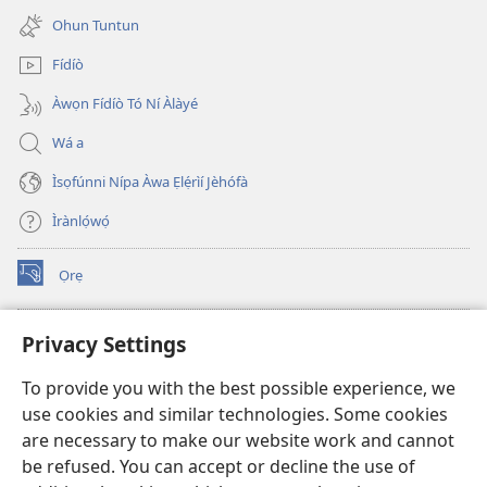
new
Ohun Tuntun
window)
Fídíò
Àwọn Fídíò Tó Ní Àlàyé
Wá a
Ìsọfúnni Nípa Àwa Ẹlẹ́rìí Jèhófà
Ìrànlọ́wọ́
Ọrẹ
(opens
new
window)
ÀKÁ ÌWÉ ORÍ ÍŃTÁNẸ́Ẹ̀TÌ TI Watchtower™
Privacy Settings
(opens
new
®
JW Hub
To provide you with the best possible experience, we
window)
(opens
use cookies and similar technologies. Some cookies
new
®
JW Library
window)
are necessary to make our website work and cannot
be refused. You can accept or decline the use of
®
Watchtower Library