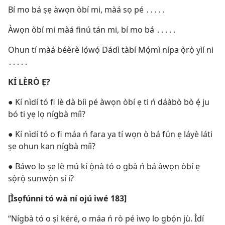
Bí mo bá ṣẹ àwọn òbí mi, màá sọ pé ․․․․․
Àwọn òbí mi màá finú tán mi, bí mo bá ․․․․․
Ohun tí màá béèrè lọ́wọ́ Dádì tàbí Mọ́mì nípa ọ̀rọ̀ yìí ni
․․․․․
KÍ LÈRÒ Ẹ?
●
Kí nìdí tó fi lè dà bíi pé àwọn òbí ẹ ti ń dáàbò bò ẹ́ ju
bó ti yẹ lọ nígbà míì?
●
Kí nìdí tó o fi máa ń fara ya tí wọn ò bá fún ẹ láyè láti
ṣe ohun kan nígbà míì?
●
Báwo lo ṣe lè mú kí ọ̀nà tó o gbà ń bá àwọn òbí ẹ
sọ̀rọ̀ sunwọ̀n sí i?
[Ìsọfúnni tó wà ní ojú ìwé 183]
“Nígbà tó o ṣì kéré, o máa ń rò pé ìwọ lo gbọ́n jù. Ìdí