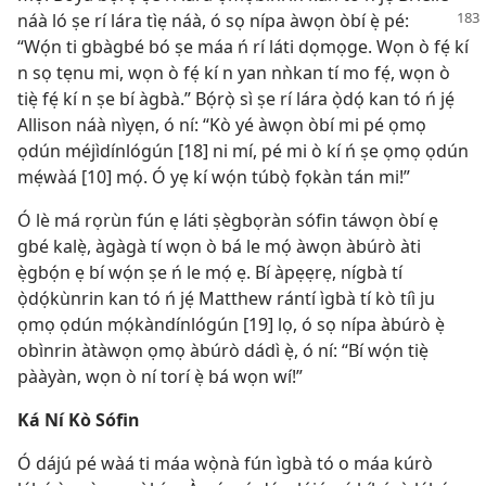
náà ló
ṣe rí lára tìẹ náà, ó sọ nípa àwọn òbí ẹ̀ pé:
“Wọ́n ti gbàgbé bó ṣe máa ń rí láti dọmọge. Wọn ò fẹ́ kí
n sọ tẹnu mi, wọn ò fẹ́ kí n yan nǹkan tí mo fẹ́, wọn ò
tiẹ̀ fẹ́ kí n ṣe bí àgbà.” Bọ́rọ̀ sì ṣe rí lára ọ̀dọ́ kan tó ń jẹ́
Allison náà nìyẹn, ó ní: “Kò yé àwọn òbí mi pé ọmọ
ọdún méjìdínlógún [18] ni mí, pé mi ò kí ń ṣe ọmọ ọdún
mẹ́wàá [10] mọ́. Ó yẹ kí wọ́n túbọ̀ fọkàn tán mi!”
Ó lè má rọrùn fún ẹ láti ṣègbọràn sófin táwọn òbí ẹ
gbé kalẹ̀, àgàgà tí wọn ò bá le mọ́ àwọn àbúrò àti
ẹ̀gbọ́n ẹ bí wọ́n ṣe ń le mọ́ ẹ. Bí àpẹẹrẹ, nígbà tí
ọ̀dọ́kùnrin kan tó ń jẹ́ Matthew rántí ìgbà tí kò tíì ju
ọmọ ọdún mọ́kàndínlógún [19] lọ, ó sọ nípa àbúrò ẹ̀
obìnrin àtàwọn ọmọ àbúrò dádì ẹ̀, ó ní: “Bí wọ́n tiẹ̀
pààyàn, wọn ò ní torí ẹ̀ bá wọn wí!”
Ká Ní Kò Sófin
Ó dájú pé wàá ti máa wọ̀nà fún ìgbà tó o máa kúrò