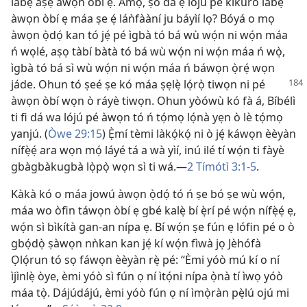
lábẹ́ àṣẹ àwọn òbí ẹ. Àmọ́, ṣó dá ẹ lójú pé kíkúrò lábẹ́
àwọn òbí ẹ máa ṣe ẹ́ láǹfààní ju báyìí lọ? Bóyá o mọ
àwọn ọ̀dọ́ kan tó jẹ́ pé ìgbà tó bá wù wọ́n ni wọ́n máa
ń wọlé, aṣọ tàbí bàtà tó bá wù wọ́n ni wọ́n máa ń wọ̀,
ìgbà tó bá sì wù wọ́n ni wọ́n máa ń báwọn ọ̀rẹ́ wọn
jáde. Ohun tó ṣeé ṣe kó máa ṣẹlẹ̀ lọ́rọ̀ tiwọn ni pé
àwọn òbí wọn ò ráyè tiwọn. Ohun yòówù kó fà á, Bíbélì
ti fi dá wa lójú pé àwọn tó ń tọ́mọ lọ́nà yẹn ò lè tọ́mọ
yanjú. (
Òwe 29:15
) Ẹ̀mí tèmi làkọ́kọ́ ni ò jẹ́ káwọn èèyàn
nífẹ̀ẹ́ ara wọn mọ́ láyé tá a wà yìí, inú ilé tí wọ́n ti fàyè
gbàgbàkugbà lọ̀pọ̀ wọn sì ti wá.—
2 Tímótì 3:1-5
.
Kàkà kó o máa jowú àwọn ọ̀dọ́ tó ń ṣe bó ṣe wù wọ́n,
máa wo òfin táwọn òbí ẹ gbé kalẹ̀ bí ẹ̀rí pé wọ́n nífẹ̀ẹ́ ẹ,
wọ́n sì bìkítà gan-an nípa ẹ. Bí wọ́n ṣe fún ẹ lófin pé o ò
gbọ́dọ̀ ṣàwọn nǹkan kan jẹ́ kí wọ́n fìwà jọ Jèhófà
Ọlọ́run tó sọ fáwọn èèyàn rẹ̀ pé: “Èmi yóò mú kí o ní
ìjìnlẹ̀ òye, èmi yóò sì fún ọ ní ìtọ́ni nípa ọ̀nà tí ìwọ yóò
máa tọ̀. Dájúdájú, èmi yóò fún ọ ní ìmọ̀ràn pẹ̀lú ojú mi