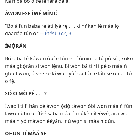
Kà nípa bó o ṣe lè fara dà á.
ÀWỌN ẸSẸ ÌWÉ MÍMỌ́
“
Bọlá fún baba rẹ àti ìyá rẹ . . . kí nǹkan lè máa lọ
dáadáa fún ọ.
”
—
Éfésù 6:2, 3
.
ÌMỌ̀RÀN
Bó o bá fẹ́ káwọn òbí ẹ fún ẹ ní òmìnira tó pọ̀ sí i, kọ́kọ́
máa gbọ́ràn sí wọn lẹ́nu. Bí wọ́n bá ti rí i pé o máa ń
gbọ́ tiwọn, ó ṣeé ṣe kí wọ́n yọ̀ǹda fún ẹ láti ṣe ohun tó
o fẹ́.
ṢÓ O MỌ̀ PÉ . . . ?
Ìwádìí ti fi hàn pé àwọn ọ̀dọ́ táwọn òbí wọn máa ń fún
láwọn òfin onífẹ̀ẹ́ sábà máa ń mókè níléèwé, ara wọn
máa ń yọ̀ máwọn èèyàn, inú wọn sì máa ń dùn.
OHUN TÍ MÀÁ ṢE!