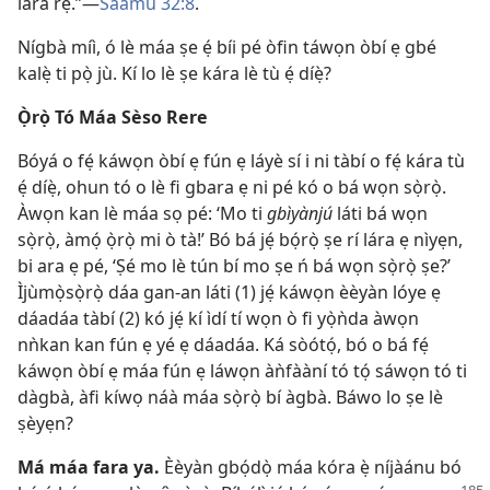
lára rẹ.”—
Sáàmù 32:8
.
Nígbà míì, ó lè máa ṣe ẹ́ bíi pé òfin táwọn òbí ẹ gbé
kalẹ̀ ti pọ̀ jù. Kí lo lè ṣe kára lè tù ẹ́ díẹ̀?
Ọ̀rọ̀ Tó Máa Sèso Rere
Bóyá o fẹ́ káwọn òbí ẹ fún ẹ láyè sí i ni tàbí o fẹ́ kára tù
ẹ́ díẹ̀, ohun tó o lè fi gbara ẹ ni pé kó o bá wọn sọ̀rọ̀.
Àwọn kan lè máa sọ pé: ‘Mo ti
gbìyànjú
láti bá wọn
sọ̀rọ̀, àmọ́ ọ̀rọ̀ mi ò tà!’ Bó bá jẹ́ bọ́rọ̀ ṣe rí lára ẹ nìyẹn,
bi ara ẹ pé, ‘Ṣé mo lè tún bí mo ṣe ń bá wọn sọ̀rọ̀ ṣe?’
Ìjùmọ̀sọ̀rọ̀ dáa gan-an láti (1) jẹ́ káwọn èèyàn lóye ẹ
dáadáa tàbí (2) kó jẹ́ kí ìdí tí wọn ò fi yọ̀ǹda àwọn
nǹkan kan fún ẹ yé ẹ dáadáa. Ká sòótọ́, bó o bá fẹ́
káwọn òbí ẹ máa fún ẹ láwọn àǹfààní tó tọ́ sáwọn tó ti
dàgbà, àfi kíwọ náà máa sọ̀rọ̀ bí àgbà. Báwo lo ṣe lè
ṣèyẹn?
Má máa fara ya.
Èèyàn gbọ́dọ̀ máa kóra ẹ̀ níjàánu bó