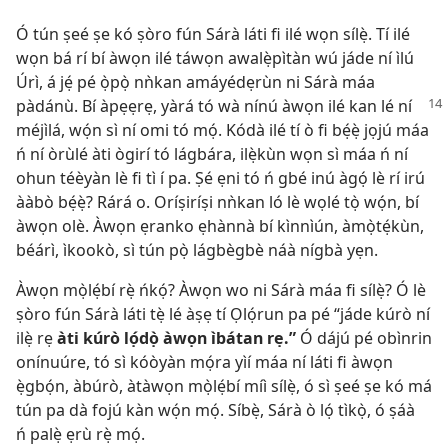
Ó tún ṣeé ṣe kó ṣòro fún Sárà láti fi ilé wọn sílẹ̀. Tí ilé
wọn bá rí bí àwọn ilé táwọn awalẹ̀pìtàn wú jáde ní ìlú
Úrì, á jẹ́ pé ọ̀pọ̀ nǹkan amáyédẹrùn ni Sárà máa
pàdánù. Bí àpẹẹrẹ, yàrá tó wà nínú àwọn
ilé kan lé ní
méjìlá, wọ́n sì ní omi tó mọ́. Kódà ilé tí ò fi bẹ́ẹ̀ jọjú máa
ń ní òrùlé àti ògirí tó lágbára, ilẹ̀kùn wọn sì máa ń ní
ohun téèyàn lè fi tì í pa. Ṣé ẹni tó ń gbé inú àgọ́ lè rí irú
ààbò bẹ́ẹ̀? Rárá o. Oríṣiríṣi nǹkan ló lè wọlé tọ̀ wọ́n, bí
àwọn olè. Àwọn ẹranko ẹhànnà bí kìnnìún, àmọ̀tẹ́kùn,
béárì, ìkookò, sì tún pọ̀ lágbègbè náà nígbà yẹn.
Àwọn mọ̀lẹ́bí rẹ̀ ńkọ́? Àwọn wo ni Sárà máa fi sílẹ̀? Ó lè
ṣòro fún Sárà láti tẹ̀ lé àṣẹ tí Ọlọ́run pa pé “jáde kúrò ní
ilẹ̀ rẹ
àti kúrò lọ́dọ̀ àwọn ìbátan rẹ.”
Ó dájú pé obìnrin
onínuúre, tó sì kóòyàn mọ́ra yìí máa ní láti fi àwọn
ẹ̀gbọ́n, àbúrò, àtàwọn mọ̀lẹ́bí míì sílẹ̀, ó sì ṣeé ṣe kó má
tún pa dà fojú kàn wọ́n mọ́. Síbẹ̀, Sárà ò lọ́ tìkọ̀, ó ṣáà
ń palẹ̀ ẹrù rẹ̀ mọ́.