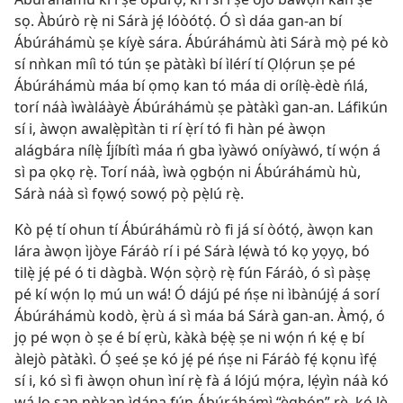
sọ. Àbúrò rẹ̀ ni Sárà jẹ́ lóòótọ́. Ó sì dáa gan-an bí
Ábúráhámù ṣe kíyè sára. Ábúráhámù àti Sárà mọ̀ pé kò
sí nǹkan míì tó tún ṣe pàtàkì bí ìlérí tí Ọlọ́run ṣe pé
Ábúráhámù máa bí ọmọ kan tó máa di orílẹ̀-èdè ńlá,
torí náà ìwàláàyè Ábúráhámù ṣe pàtàkì gan-an. Láfikún
sí i, àwọn awalẹ̀pìtàn ti rí ẹ̀rí tó fi hàn pé àwọn
alágbára nílẹ̀ Íjíbítì máa ń gba ìyàwó oníyàwó, tí wọ́n á
sì pa ọkọ rẹ̀. Torí náà, ìwà ọgbọ́n ni Ábúráhámù hù,
Sárà náà sì fọwọ́ sowọ́ pọ̀ pẹ̀lú rẹ̀.
Kò pẹ́ tí ohun tí Ábúráhámù rò fi já sí òótọ́, àwọn kan
lára àwọn ìjòye Fáráò rí i pé Sárà lẹ́wà tó kọ yọyọ, bó
tilẹ̀ jẹ́ pé ó ti dàgbà. Wọ́n sọ̀rọ̀ rẹ̀ fún Fáráò, ó sì pàṣẹ
pé kí wọ́n lọ mú un wá! Ó dájú pé ńṣe ni ìbànújẹ́ á sorí
Ábúráhámù kodò, ẹ̀rù á sì máa bá Sárà gan-an. Àmọ́, ó
jọ pé wọn ò ṣe é bí ẹrù, kàkà bẹ́ẹ̀ ṣe ni wọ́n ń kẹ́ ẹ bí
àlejò pàtàkì. Ó ṣeé ṣe kó jẹ́ pé ńṣe ni Fáráò fẹ́ kọnu ìfẹ́
sí i, kó sì fi àwọn ohun ìní rẹ̀ fà á lójú mọ́ra, lẹ́yìn náà kó
wá lọ san nǹkan ìdána fún Ábúráhámì “ẹ̀gbọ́n” rẹ̀, kó lè