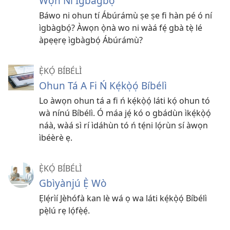
Wọ́n Ní Ìgbàgbọ́”
Báwo ni ohun tí Ábúrámù ṣe ṣe fi hàn pé ó ní
ìgbàgbọ́? Àwọn ọ̀nà wo ni wàá fẹ́ gbà tẹ̀ lé
àpẹẹrẹ ìgbàgbọ́ Ábúrámù?
Ẹ̀KỌ́ BÍBÉLÌ
Ohun Tá A Fi Ń Kẹ́kọ̀ọ́ Bíbélì
Lo àwọn ohun tá a fi ń kẹ́kọ̀ọ́ láti kọ́ ohun tó
wà nínú Bíbélì. Ó máa jẹ́ kó o gbádùn ìkẹ́kọ̀ọ́
náà, wàá sì rí ìdáhùn tó ń tẹ́ni lọ́rùn sí àwọn
ìbéèrè ẹ.
Ẹ̀KỌ́ BÍBÉLÌ
Gbìyànjú Ẹ̀ Wò
Ẹlẹ́rìí Jèhófà kan lè wá ọ wa láti kẹ́kọ̀ọ́ Bíbélì
pẹ̀lú rẹ lọ́fẹ̀ẹ́.