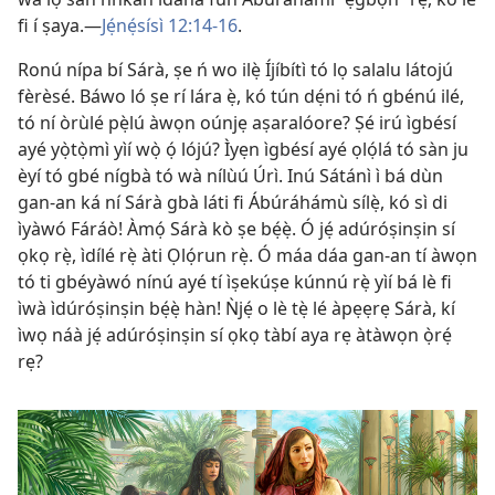
fi í ṣaya.
—
Jẹ́nẹ́sísì 12:14-16
.
Ronú nípa bí Sárà, ṣe ń wo ilẹ̀ Íjíbítì tó lọ salalu látojú
fèrèsé. Báwo ló ṣe rí lára ẹ̀, kó tún dẹ́ni tó ń gbénú ilé,
tó ní òrùlé pẹ̀lú àwọn oúnjẹ aṣaralóore? Ṣé irú ìgbésí
ayé yọ̀tọ̀mì yìí wọ̀ ọ́ lójú? Ìyẹn ìgbésí ayé ọlọ́lá tó sàn ju
èyí tó gbé nígbà tó wà nílùú Úrì. Inú Sátánì ì bá dùn
gan-an ká ní Sárà gbà láti fi Ábúráhámù sílẹ̀, kó sì di
ìyàwó Fáráò! Àmọ́ Sárà kò ṣe bẹ́ẹ̀. Ó jẹ́ adúróṣinṣin sí
ọkọ rẹ̀, ìdílé rẹ̀ àti Ọlọ́run rẹ̀. Ó máa dáa gan-an tí àwọn
tó ti gbéyàwó nínú ayé tí ìṣekúṣe kúnnú rẹ̀ yìí bá lè fi
ìwà ìdúróṣinṣin bẹ́ẹ̀ hàn! Ǹjẹ́ o lè tẹ̀ lé àpẹẹrẹ Sárà, kí
ìwọ náà jẹ́ adúróṣinṣin sí ọkọ tàbí aya rẹ àtàwọn ọ̀rẹ́
rẹ?