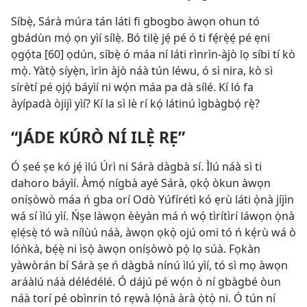
Síbẹ̀, Sárà múra tán láti fi gbogbo àwọn ohun tó
gbádùn mọ́ ọn yìí sílẹ̀. Bó tilẹ̀ jẹ́ pé ó ti fẹ́rẹ̀ẹ́ pé ẹni
ọgọ́ta [60] ọdún, síbẹ̀ ó máa ní láti rìnrìn-àjò lọ síbi tí kò
mọ̀. Yàtọ̀ síyẹ̀n, ìrìn àjò náà tún léwu, ó sì nira, kò sì
sírètí pé ọjọ́ báyìí ni wọ́n máa pa dà sílé. Kí ló fa
àyípadà òjijì yìí? Kí la sì lè rí kọ́ látinú ìgbàgbọ́ rẹ̀?
“JÁDE KÚRÒ NÍ ILẸ̀ RẸ”
Ó ṣeé ṣe kó jẹ́ ìlú Úrì ni Sárà dàgbà sí. Ìlú náà sì ti
dahoro báyìí. Àmọ́ nígbà ayé Sárà, ọkọ̀ òkun àwọn
oníṣòwò máa ń gba orí Odò Yúfírétì kó ẹrù láti ọ̀nà jíjìn
wá sí ìlú yìí. Ńṣe làwọn èèyàn má ń wọ́ tìrítìrí láwọn ọ̀nà
ẹlẹ́sẹ̀ tó wà nílùú náà, àwọn ọkọ̀ ojú omi tó ń kẹ́rù wá ò
lóǹkà, bẹ́ẹ̀ ni ìsọ̀ àwọn oníṣòwò pọ̀ lọ súà. Fọkàn
yàwòrán bí Sárà ṣe ń dàgbà nínú ìlú yìí, tó sì mọ àwọn
aráàlú náà délédélé. Ó dájú pé wọ́n ò ní gbàgbé òun
náà torí pé obìnrin tó rẹwà lọ́nà àrà ọ̀tọ̀ ni. Ó tún ní