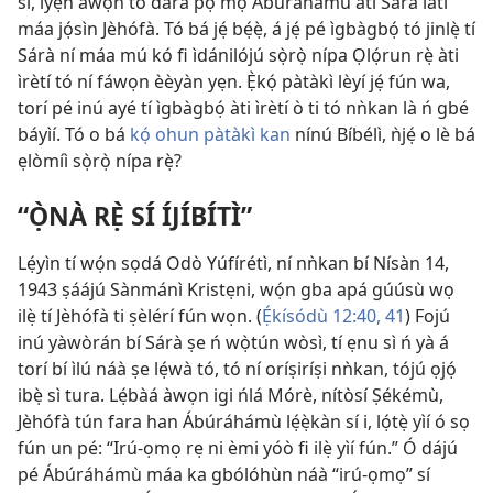
sí, ìyẹn àwọn tó dara pọ̀ mọ́ Ábúráhámù àti Sárà láti
máa jọ́sìn Jèhófà. Tó bá jẹ́ bẹ́ẹ̀, á jẹ́ pé ìgbàgbọ́ tó jinlẹ̀ tí
Sárà ní máa mú kó fi ìdánilójú sọ̀rọ̀ nípa Ọlọ́run rẹ̀ àti
ìrètí tó ní fáwọn èèyàn yẹn. Ẹ̀kọ́ pàtàkì lèyí jẹ́ fún wa,
torí pé inú ayé tí ìgbàgbọ́ àti ìrètí ò ti tó nǹkan là ń gbé
báyìí. Tó o bá
kọ́ ohun pàtàkì kan
nínú Bíbélì, ǹjẹ́ o lè bá
ẹlòmíì sọ̀rọ̀ nípa rẹ̀?
“Ọ̀NÀ RẸ̀ SÍ ÍJÍBÍTÌ”
Lẹ́yìn tí wọ́n sọdá Odò Yúfírétì, ní nǹkan bí Nísàn 14,
1943 ṣáájú Sànmánì Kristẹni, wọ́n gba apá gúúsù wọ
ilẹ̀ tí Jèhófà ti ṣèlérí fún wọn. (
Ẹ́kísódù 12:
40, 41
) Fojú
inú yàwòrán bí Sárà ṣe ń wọ̀tún wòsì, tí ẹnu sì ń yà á
torí bí ìlú náà ṣe lẹ́wà tó, tó ní oríṣiríṣi nǹkan, tójú ọjọ́
ibẹ̀ sì tura. Lẹ́bàá àwọn igi ńlá Mórè, nítòsí Ṣékémù,
Jèhófà tún fara han Ábúráhámù lẹ́ẹ̀kàn sí i, lọ́tẹ̀ yìí ó sọ
fún un pé: “Irú-ọmọ rẹ ni èmi yóò fi ilẹ̀ yìí fún.” Ó dájú
pé Ábúráhámù máa ka gbólóhùn náà “irú-ọmọ” sí