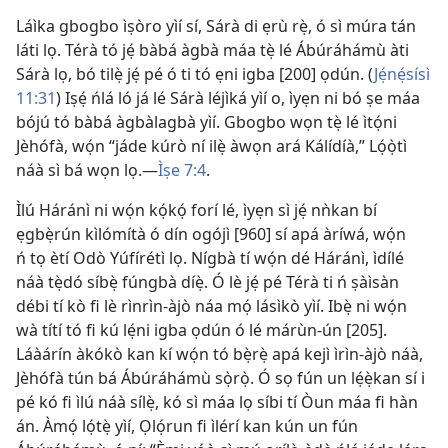
Láìka gbogbo ìṣòro yìí sí, Sárà di ẹrù rẹ̀, ó sì múra tán
láti lọ. Térà tó jẹ́ bàbá àgbà máa tẹ̀ lé Ábúráhámù àti
Sárà lọ, bó tilẹ̀ jẹ́ pé ó ti tó ẹni igba [200] ọdún. (
Jẹ́nẹ́sísì
11:31
) Iṣẹ́ ńlá ló já lé Sárà léjìká yìí o, ìyẹn ni bó ṣe máa
bójú tó bàbá àgbàlagbà yìí. Gbogbo wọn tẹ̀ lé ìtọ́ni
Jèhófà, wọ́n “jáde kúrò ní ilẹ̀ àwọn ará Kálídíà,” Lọ́ọ̀tì
náà sì bá wọn lọ.
—
Ìṣe 7:4
.
Ìlú Háránì ni wọ́n kọ́kọ́ forí lé, ìyẹn sì jẹ́ nǹkan bí
ẹgbẹ̀rún kìlómítà ó dín ogójì [960] sí apá àríwá, wọ́n
ń tọ ètí Odò Yúfírétì lọ. Nígbà tí wọ́n dé Háránì, ìdílé
náà tẹ̀dó síbẹ̀ fúngbà díẹ̀. Ó lè jẹ́ pé Térà ti ń ṣàìsàn
débi tí kò fi lè rìnrìn-àjò náa mọ́ lásìkò yìí. Ibẹ̀ ni wọ́n
wà títí tó fi kú lẹ́ni igba ọdún ó lé márùn-ún [205].
Láàárín àkókò kan kí wọ́n tó bẹ̀rẹ̀ apá kejì ìrìn-àjò náà,
Jèhófà tún bá Ábúráhámù sọ̀rọ̀. Ó sọ fún un lẹ́ẹ̀kan sí i
pé kó fi ìlú náà sílẹ̀, kó sì máa lọ síbi tí Òun máa fi hàn
án. Àmọ́ lọ́tẹ̀ yìí, Ọlọ́run fi ìlérí kan kún un fún