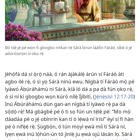
Bó tilẹ̀ jẹ́ pé wọ́n fi gbogbo nǹkan tẹ́ Sárà lọ́rùn láàfin Fáráò, síbẹ̀ ó jẹ́
adúróṣinṣin sí ọkọ rẹ̀
Jèhófà dá sí ọ̀rọ̀ náà, ó rán àjàkálẹ̀ àrùn sí Fáráò àti
agbo ilé rẹ̀, ó sì yọ Sárà nínú ewu. Nígbà tí Fáráò mọ̀ pé
ìyàwó Ábúráhámù ni Sárà, kíá ló dá a pa dà fún ọkọ rẹ̀,
ó sì ní kí gbogbo wọn kúrò nílẹ̀ Íjíbítì. (
Jẹ́nẹ́sísì 12:17-20
)
Inú Ábúráhámù dùn gan-an nígbà tí ìyàwó rẹ̀ pa dà
sọ́dọ̀ rẹ̀! Má gbàgbé pé ó ti sọ fún un tẹ́lẹ̀ pé: “Mo mọ̀
dáadáa pé o jẹ́ obìnrin kan tí ó lẹ́wà ní ìrísí” èyí sì fi hàn
pé ó nífẹ̀ẹ́ rẹ̀. Ṣùgbọ́n, ó tún mọyì ẹwà míì tí Sárà ní,
ìyẹn ẹwà inú lọ́hùn-ún tó jinlẹ̀ ju ẹwà ojú lásán lọ. Sárà