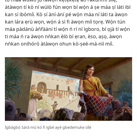
àtàwọn tí kò ní wúlò fún wọn bí wọ́n á ṣe máa ṣí láti ibì
kan sí ibòmíì. Kò sí àní-àní pé wọ́n máa ní láti ta àwọn
kan lára ẹrù wọn, wọ́n á sì fi àwọn míì tọrẹ. Wọ́n tún
máa pàdánù àǹfààní tí wọ́n ń rí ní ìgboro, bí ọjà tí wọ́n
ti máa ń ra àwọn nǹkan èlò bí ẹran, èso, aṣọ, àwọn
nǹkan oníhóró àtàwọn ohun kò-ṣeé-má-nìí míì.
Ìgbàgbọ́ Sárà mú kó fi ìgbé ayé gbẹdẹmukẹ sílẹ̀