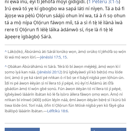
ní ẹwà inú, èyí tí Jèhófà mọyì gidigidi. (
1 Pétérù 3:1-5
)
Irú ẹwà tó yẹ kí gbogbo wa sapá láti ní nìyẹn. Tá a bá fi
àjọṣe wa pẹ̀lú Ọlọ́run ṣáájú ohun ìní wa, tá à ń sọ ohun
tá a mọ̀ nípa Ọlọ́run fáwọn míì, tá a sì ń tẹ̀ lé ìlànà ìwà
rere tí Ọlọ́run fi lélẹ̀ láìka àdánwò sí, ńṣe là ń tẹ̀ lé
àpẹẹrẹ ìgbàgbọ́ Sárà.
^
Lákọ̀ọ́kọ́, Ábúrámù àti Sáráì lorúkọ wọn, àmọ́ orúkọ tí Jèhófà sọ wọ́n
ló wá mọ́ wọn lórí.
—
Jẹ́nẹ́sísì 17:5,
15
.
^
Ọbàkan Ábúráhámù ni Sárà. Térà ló bí àwọn méjèèjì, àmọ́ wọn kì í
ṣọmọ ìyá kan náà. (
Jẹ́nẹ́sísì 20:12
) Irú ìgbéyàwó yìí kò bẹ́tọ̀ọ́ mu lóde
òní, àmọ́ ó yẹ ká rántí pé nǹkan ò rí bó ṣe rí báyìí nígbà yẹn lọ́hùn-ún.
Ìdí ni pé àwọn èèyàn ṣì ní ìlera tó jí pépé, irú èyí tí Ádámù àti Éfà
gbádùn àmọ́ tí wọ́n gbé sọnù. Fún àwọn èèyàn tó ní ìlera tó jí pépé,
ìgbéyàwó láàárín ìbátan kò lè fa ìṣòro àìlera fáwọn ọmọ wọn. Àmọ́ ní
nǹkan bí irínwó [400] ọdún lẹ́yìn náà, ẹ̀mí àwọn èèyàn bẹ̀rẹ̀ sí í kúrú bíi
tiwa lóde òní. Torí náà, òfin tí Ọlọ́run fún Mósè nígbà yẹn kò fàyè gba
ìbálòpọ̀ láàárín ìbátan.
—
Léfítíkù 18:6
.