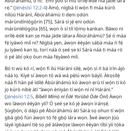
Ábúráhámù, ó ní: “Èmi yóò sì mú orílẹ̀-èdè ńlá jáde lára
rẹ.” (
Jẹ́nẹ́sísì 12:2-4
) Àmọ́, nígbà tí wọ́n fi máa kúrò
nílùú Háránì, Ábúráhámù ti dẹni ọdún
márùndínlọ́gọ́rin [75], Sárà sì jẹ́ ẹni ọdún
márùnlélọ́gọ́ta [65], wọn ò sì tíì lọ́mọ kankan. Báwo ni
orílẹ̀-èdè kan ṣe máa jáde látara Ábúráhámù? Ṣé ó máa
fẹ́ ìyàwó míì ni? Nígbà yẹn, àwọn èèyàn sábà máa ń fẹ́
ju ìyàwó kan lọ, torí náà ó ṣeé ṣe kí Sárà náà ti máa rò
ó pé àbí ọkọ òun máa fẹ́yàwó míì.
Bó ti wù kó rí, wọ́n fi ìlú Háránì sílẹ̀, wọ́n sì ń bá ìrìn-àjò
náà lọ. Kíyè sí àwọn tó wá wà pẹ̀lú wọn báyìí. Àkọsílẹ̀
náà fi hàn pé ìdílé Ábúráhámù kó àwọn ẹrù tí wọ́n ti kó
jọ kúrò níbẹ̀ àti “àwọn ènìyàn tí wọ́n ní ní Háránì.”
(
Jẹ́nẹ́sísì 12:5
,
Bíbélì Mímọ́ ní Èdè Yorùbá Òde Òní
) Àwọn
wo làwọn èèyàn yìí? Ó ṣeé ṣe kó jẹ́ àwọn ìránṣẹ́.
Ṣùgbọ́n, ó dájú pé Ábúráhámù àti Sárà sọ ohun tí wọ́n
gbà gbọ́ fún àwọn tó fẹ́ gbọ́ lára wọn. Ìwé àwọn Júù
láyé ìgbàanì tiẹ̀ sọ pé àláwọ̀ṣe làwọn èèyàn tíbí yìí tọ́ka