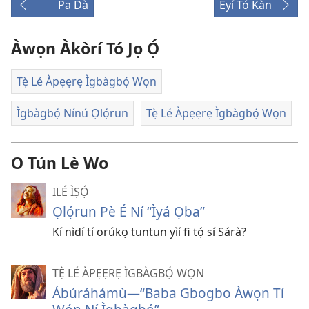
Pa Dà
Èyí Tó Kàn
Àwọn Àkòrí Tó Jọ Ọ́
Tẹ̀ Lé Àpẹẹrẹ Ìgbàgbọ́ Wọn
Ìgbàgbọ́ Nínú Ọlọ́run
Tẹ̀ Lé Àpẹẹrẹ Ìgbàgbọ́ Wọn
O Tún Lè Wo
ILÉ ÌṢỌ́
Ọlọ́run Pè É Ní “Ìyá Ọba”
Kí nìdí tí orúkọ tuntun yìí fi tọ́ sí Sárà?
TẸ̀ LÉ ÀPẸẸRẸ ÌGBÀGBỌ́ WỌN
Ábúráhámù
—“Baba Gbogbo Àwọn Tí