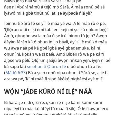
Báwo lọ̀rọ̀ náà ṣe rí lára Sárà? Ó dájú pé
ńṣe ni Ábúráhámù á tẹ́jú mọ́ Sárà. Á máa ronú pé ṣé
ìyàwó mi á gbà tinútinú láti ṣe àyípadà ńlá yìí?
Ìpinnu tí Sárà fẹ́ ṣe yìí lè máa yé wa. A lè máa rò ó pé,
‘Ọlọ́run ò tíì ní kí èmí tàbí ẹnì kejì mi ṣe irú nǹkan bẹ́ẹ̀!’
Àmọ́, gbogbo wa la máa ń ṣe irú ìpinnu tó jọ ọ́? Àwọn
èèyàn fẹ́ràn kíkó ohun ìní jọ báyìí, èyí sì lè mú kó máa
wu àwa náà pé ká gbé ìgbé ayé gbẹdẹmukẹ, ká ní
ohun ìní, kọ́kàn wa sì balẹ̀. Àmọ́ Bíbélì rọ̀ wá pé ká fi
àjọṣe wa pẹ̀lú Ọlọ́run ṣáájú àwọn nǹkan yẹn, ìyẹn ni pé
ká sapá láti
ṣe ohun tí Ọlọ́run fẹ́
dípò ohun tá a fẹ́.
(
Mátíù 6:33
) Bá a ṣe ń ronú nípa ohun tí Sárà ṣe, a lè bi
ara wa pé, ‘Kí ni màá fi sípò àkọ́kọ́ nígbèésí ayé mi?’
WỌ́N “JÁDE KÚRÒ NÍ ILẸ̀” NÁÀ
Bí Sárà ṣe ń di ẹrù rẹ̀, ọkàn rẹ̀ ń ṣe kámi-kàmì-kámi
nípa èyí tó máa kó àtèyí tó máa fi sílẹ̀. Ó lè fi àwọn ẹrù
tó máa wúwo jù fáwọn kẹ́tẹ́kẹ́tẹ́ àti ràkúnmí sílẹ̀,