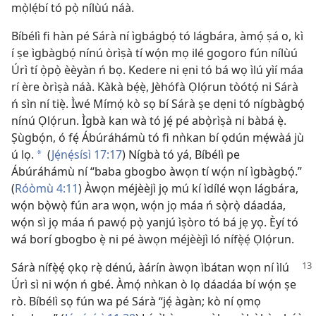
mọ̀lẹ́bí tó pọ̀ nílùú náà.
Bíbélì fi hàn pé Sárà ní ìgbágbọ́ tó lágbára, àmọ́ ṣá o, kì
í ṣe ìgbàgbọ́ nínú òrìṣà tí wọ́n mọ ilé gogoro fún nílùú
Úrì tí ọ̀pọ̀ èèyàn ń bọ. Kedere ni ẹni tó bá wọ ìlú yìí máa
rí ère òrìṣà náà. Kàkà bẹ́ẹ̀, Jèhófà Ọlọ́run tòótọ́ ni Sárà
ń sìn ní tiẹ̀. Ìwé Mímọ́ kò sọ bí Sárà ṣe dẹni tó nígbàgbọ́
nínú Ọlọ́run. Ìgbà kan wà tó jẹ́ pé abọ̀rìṣà ni bàbá ẹ̀.
Ṣùgbọ́n, ó fẹ́ Ábúráhámù tó fi nǹkan bí ọdún mẹ́wàá jù
ú lọ.
(
Jẹ́nẹ́sísì 17:17
) Nígbà tó yá, Bíbélì pe
*
Ábúráhámù ní “baba gbogbo àwọn tí wọ́n ní ìgbàgbọ́.”
(
Róòmù 4:11
) Àwọn méjèèjì jọ mú kí ìdílé wọn lágbára,
wọ́n bọ̀wọ̀ fún ara wọn, wọ́n jọ máa ń sọ̀rọ̀ dáadáa,
wọ́n sì jọ máa ń pawọ́ pọ̀ yanjú ìṣòro tó bá jẹ yọ. Èyí tó
wá borí gbogbo ẹ̀ ni pé àwọn méjèèjì ló nífẹ̀ẹ́ Ọlọ́run.
Sárà nífẹ̀ẹ́ ọkọ rẹ̀ dénú, àárín àwọn ìbátan wọn ní ìlú
Úrì sì ni wọ́n ń gbé. Àmọ́ nǹkan ò lọ dáadáa bí wọ́n ṣe
rò. Bíbélì sọ fún wa pé Sárà “jẹ́ àgàn; kò ní ọmọ