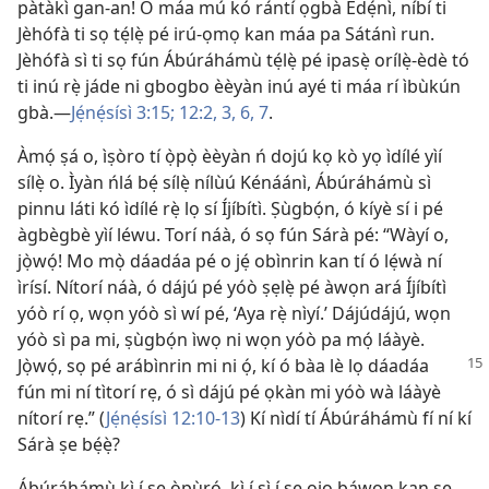
pàtàkì gan-an! Ó máa mú kó rántí ọgbà Édẹ́nì, níbí ti
Jèhófà ti sọ tẹ́lẹ̀ pé irú-ọmọ kan máa pa Sátánì run.
Jèhófà sì ti sọ fún Ábúráhámù tẹ́lẹ̀ pé ipasẹ̀ orílẹ̀-èdè tó
ti inú rẹ̀ jáde ni gbogbo èèyàn inú ayé ti máa rí ìbùkún
gbà.
—
Jẹ́nẹ́sísì 3:15;
12:2, 3,
6, 7
.
Àmọ́ ṣá o, ìṣòro tí ọ̀pọ̀ èèyàn ń dojú kọ kò yọ ìdílé yìí
sílẹ̀ o. Ìyàn ńlá bẹ́ sílẹ̀ nílùú Kénáánì, Ábúráhámù sì
pinnu láti kó ìdílé rẹ̀ lọ sí Íjíbítì. Ṣùgbọ́n, ó kíyè sí i pé
àgbègbè yìí léwu. Torí náà, ó sọ fún Sárà pé: “Wàyí o,
jọ̀wọ́! Mo mọ̀ dáadáa pé o jẹ́ obìnrin kan tí ó lẹ́wà ní
ìrísí. Nítorí náà, ó dájú pé yóò ṣẹlẹ̀ pé àwọn ará Íjíbítì
yóò rí ọ, wọn yóò sì wí pé, ‘Aya rẹ̀ nìyí.’ Dájúdájú, wọn
yóò sì pa mi, ṣùgbọ́n ìwọ ni wọn yóò pa mọ́ láàyè.
Jọ̀wọ́, sọ pé arábìnrin mi ni
ọ́, kí ó bàa lè lọ dáadáa
fún mi ní tìtorí rẹ, ó sì dájú pé ọkàn mi yóò wà láàyè
nítorí rẹ.” (
Jẹ́nẹ́sísì 12:10-13
) Kí nìdí tí Ábúráhámù fí ní kí
Sárà ṣe bẹ́ẹ̀?
Ábúráhámù kì í ṣe òpùrọ́, kì í sì í ṣe ojo báwọn kan ṣe