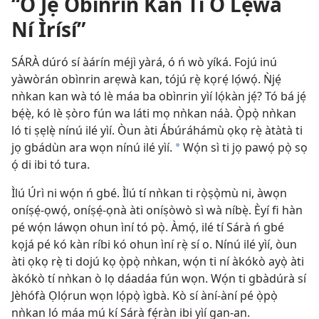
“O Jẹ́ Obìnrin Kan Tí Ó Lẹ́wà
Ní Ìrísí”
SÁRÀ dúró sí àárín méjì yàrá, ó ń wò yíká. Fojú inú
yàwòrán obìnrin arẹwà kan, tójú rẹ̀ kọrẹ́ lọ́wọ́. Ǹjẹ́
nǹkan kan wà tó lè máa ba obìnrin yìí lọ́kàn jẹ́? Tó bá jẹ́
bẹ́ẹ̀, kó lè ṣòro fún wa láti mọ nǹkan náà. Ọ̀pọ̀ nǹkan
ló ti ṣẹlẹ̀ nínú ilé yìí. Òun àti Ábúráhámù ọkọ rẹ̀ àtàtà ti
jọ gbádùn ara wọn nínú ilé yìí.
Wọ́n sì ti jọ pawọ́ pọ̀ sọ
*
ọ́ di ibi tó tura.
Ìlú Úrì ni wọ́n ń gbé. Ìlú tí nǹkan ti rọ̀ṣọ̀mù ni, àwọn
oníṣẹ́-ọwọ́, oníṣẹ́-ọnà àti oníṣòwò sì wà níbẹ̀. Èyí fi hàn
pé wọ́n láwọn ohun ìní tó pọ̀. Àmọ́, ilé tí Sárà ń gbé
kọjá pé kó kàn ríbi kó ohun ìní rẹ̀ sí o. Nínú ilé yìí, òun
àti ọkọ rẹ̀ ti dojú kọ ọ̀pọ̀ nǹkan, wọ́n ti ní àkókò ayọ̀ àti
àkókò tí nǹkan ò lọ dáadáa fún wọn. Wọ́n ti gbàdúrà sí
Jèhófà Ọlọ́run wọn lọ́pọ̀ ìgbà. Kò sí àní-àní pé ọ̀pọ̀
nǹkan ló máa mú kí Sárà fẹ́ràn ibi yìí gan-an.