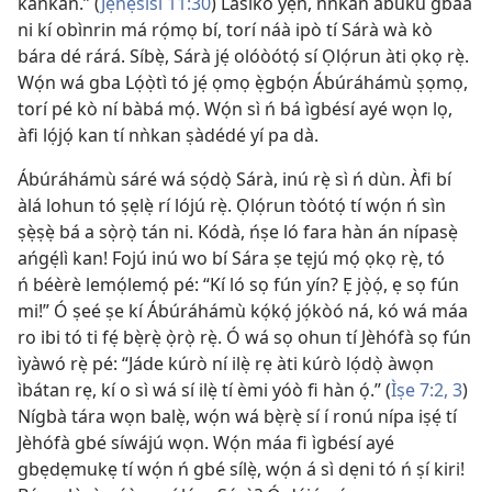
kankan.” (
Jẹ́nẹ́sísì 11:30
) Lásìkò yẹn, nǹkan àbùkù gbáà
ni kí obìnrin má rọ́mọ bí, torí náà ipò tí Sárà wà kò
bára dé rárá. Síbẹ̀, Sárà jẹ́ olóòótọ́ sí Ọlọ́run àti ọkọ rẹ̀.
Wọ́n wá gba Lọ́ọ̀tì tó jẹ́ ọmọ ẹ̀gbọ́n Ábúráhámù ṣọmọ,
torí pé kò ní bàbá mọ́. Wọ́n sì ń bá ìgbésí ayé wọn lọ,
àfi lọ́jọ́ kan tí nǹkan ṣàdédé yí pa dà.
Ábúráhámù sáré wá sọ́dọ̀ Sárà, inú rẹ̀ sì ń dùn. Àfi bí
àlá lohun tó ṣẹlẹ̀ rí lójú rẹ̀. Ọlọ́run tòótọ́ tí wọ́n ń sìn
ṣẹ̀ṣẹ̀ bá a sọ̀rọ̀ tán ni. Kódà, ńṣe ló fara hàn án nípasẹ̀
ańgẹ́lì kan! Fojú inú wo bí Sára ṣe tẹjú mọ́ ọkọ rẹ̀, tó
ń béèrè lemọ́lemọ́ pé: “Kí ló sọ fún yín? Ẹ jọ̀ọ́, ẹ sọ fún
mi!” Ó ṣeé ṣe kí Ábúráhámù kọ́kọ́ jọ́kòó ná, kó wá máa
ro ibi tó ti fẹ́ bẹ̀rẹ̀ ọ̀rọ̀ rẹ̀. Ó wá sọ ohun tí Jèhófà sọ fún
ìyàwó rẹ̀ pé: “Jáde kúrò ní ilẹ̀ rẹ àti kúrò lọ́dọ̀ àwọn
ìbátan rẹ, kí o sì wá sí ilẹ̀ tí èmi yóò fi hàn ọ́.” (
Ìṣe 7:2, 3
)
Nígbà tára wọn balẹ̀, wọ́n wá bẹ̀rẹ̀ sí í ronú nípa iṣẹ́ tí
Jèhófà gbé síwájú wọn. Wọ́n máa fi ìgbésí ayé
gbẹdẹmukẹ tí wọ́n ń gbé sílẹ̀, wọ́n á sì dẹni tó ń ṣí kiri!