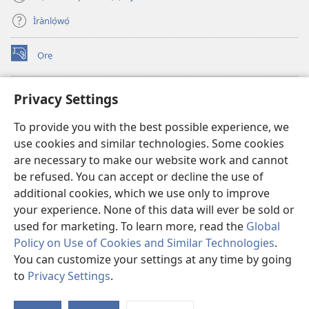
Ìrànlọ́wọ́
Ọrẹ
(opens
new
window)
ÀKÁ ÌWÉ ORÍ ÍŃTÁNẸ́Ẹ̀TÌ TI Watchtower™
Privacy Settings
(opens
new
®
JW Hub
To provide you with the best possible experience, we
window)
(opens
use cookies and similar technologies. Some cookies
new
®
JW Library
window)
are necessary to make our website work and cannot
be refused. You can accept or decline the use of
®
Watchtower Library
additional cookies, which we use only to improve
your experience. None of this data will ever be sold or
used for marketing. To learn more, read the
Global
Policy on Use of Cookies and Similar Technologies
.
Copyright
© 2026 Watch Tower Bible and Tract Society of Pennsylvania.
You can customize your settings at any time by going
ÀDÉHÙN LÍLO ÌKÀNNÌ
|
ÒFIN PÍPA ÌSỌFÚNNI MỌ́
|
PRIVACY
to
Privacy Settings
.
Fi
SETTINGS
O