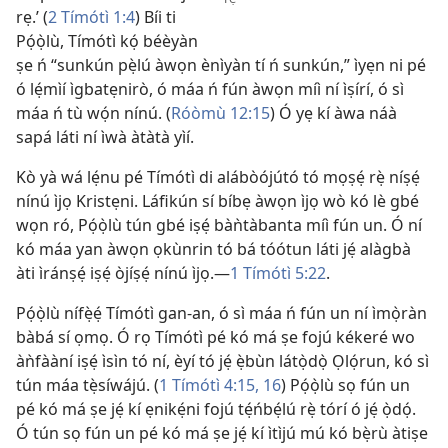
rẹ.’ (
2 Tímótì 1:4
) Bíi ti
Pọ́ọ̀lù, Tímótì kọ́ béèyàn
ṣe ń “sunkún pẹ̀lú àwọn ènìyàn tí ń sunkún,” ìyẹn ni pé
ó lẹ́mìí ìgbatẹnirò, ó máa ń fún àwọn míì ní ìṣírí, ó sì
máa ń tù wọ́n nínú. (
Róòmù 12:15
) Ó yẹ kí àwa náà
sapá láti ní ìwà àtàtà yìí.
Kò yà wá lẹ́nu pé Tímótì di alábòójútó tó mọṣẹ́ rẹ̀ níṣẹ́
nínú ìjọ Kristẹni. Láfikún sí bíbẹ àwọn ìjọ wò kó lè gbé
wọn ró, Pọ́ọ̀lù tún gbé iṣẹ́ bàǹtàbanta míì fún un. Ó ní
kó máa yan àwọn ọkùnrin tó bá tóótun láti jẹ́ alàgbà
àti ìránṣẹ́ iṣẹ́ òjíṣẹ́ nínú ìjọ.
—
1 Tímótì 5:22
.
Pọ́ọ̀lù nífẹ̀ẹ́ Tímótì gan-an, ó sì máa ń fún un ní ìmọ̀ràn
bàbá sí ọmọ. Ó rọ Tímótì pé kó má ṣe fojú kékeré wo
àǹfààní iṣẹ́ ìsìn tó ní, èyí tó jẹ́ ẹ̀bùn látọ̀dọ̀ Ọlọ́run, kó sì
tún máa tẹ̀síwájú. (
1 Tímótì 4:
15, 16
) Pọ́ọ̀lù sọ fún un
pé kó má ṣe jẹ́ kí ẹnikẹ́ni fojú tẹ́ńbẹ́lú rẹ̀ tórí ó jẹ́ ọ̀dọ́.
Ó tún sọ fún un pé kó má ṣe jẹ́ kí ìtìjú mú kó bẹ̀rù àtiṣe