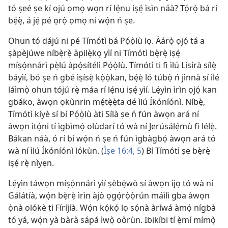
tó ṣeé ṣe kí ojú ọmọ wọn rí lẹ́nu iṣẹ́ ìsìn náà? Tọ́rọ̀ bá rí
bẹ́ẹ̀, á jẹ́ pé ọrọ̀ ọmọ ni wọ́n ń ṣe.
Ohun tó dájú ni pé Tímótì bá Pọ́ọ̀lù lọ. Àárọ̀ ọjọ́ tá a
ṣàpèjúwe níbẹ̀rẹ̀ àpilẹ̀kọ yìí ni Tímótì bẹ̀rẹ̀ iṣẹ́
míṣọ́nnárì pẹ̀lú àpọ́sítélì Pọ́ọ̀lù. Tímótì ti fi ìlú Lísírà sílẹ̀
báyìí, bó ṣe ń gbé ìṣísẹ̀ kọ̀ọ̀kan, bẹ́ẹ̀ ló túbọ̀ ń jìnnà sí ilé
láìmọ̀ ohun tójú rẹ̀ máa rí lẹ́nu iṣẹ́ yìí. Lẹ́yìn ìrìn ọjọ́ kan
gbáko, àwọn ọkùnrin mẹ́tẹ̀ẹ̀ta dé ìlú Íkóníónì. Níbẹ̀,
Tímótì kíyè sí bí Pọ́ọ̀lù àti Sílà ṣe ń fún àwọn ará ní
àwọn ìtọ́ni tí ìgbìmọ̀ olùdarí tó wà ní Jerúsálẹ́mù fi lélẹ̀.
Bákan náà, ó rí bí wọ́n ń ṣe ń fún ìgbàgbọ́ àwọn ará tó
wà ní ìlú Íkóníónì lókùn. (
Ìṣe 16:
4, 5
) Bí Tímótì ṣe bẹ̀rẹ̀
iṣẹ́ rẹ̀ nìyẹn.
Lẹ́yìn táwọn míṣọ́nnárì yìí ṣèbẹ̀wò sí àwọn ìjọ tó wà ní
Gálátíà, wọ́n bẹ̀rẹ̀ ìrìn àjò ọgọ́rọ̀ọ̀rún máìlì gba àwọn
ọ̀nà olókè ti Fíríjíà. Wọ́n kọ́kọ́ lọ sọ́nà àríwá àmọ́ nígbà
tó yá, wọ́n yà bàrà sápá ìwọ̀ oòrùn. Ibikíbi tí ẹ̀mí mímọ̀