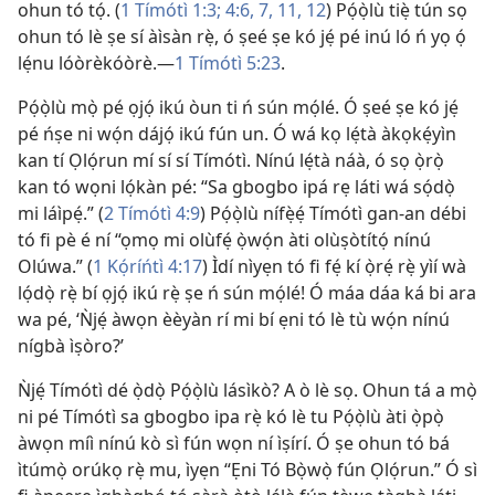
ohun tó tọ́. (
1 Tímótì 1:3;
4:
6, 7,
11, 12
) Pọ́ọ̀lù tiẹ̀ tún sọ
ohun tó lè ṣe sí àìsàn rẹ̀, ó ṣeé ṣe kó jẹ́ pé inú ló ń yọ ọ́
lẹ́nu lóòrèkóòrè.
—
1 Tímótì 5:23
.
Pọ́ọ̀lù mọ̀ pé ọjọ́ ikú òun ti ń sún mọ́lé. Ó ṣeé ṣe kó jẹ́
pé ńṣe ni wọ́n dájọ́ ikú fún un. Ó wá kọ lẹ́tà àkọkẹ́yìn
kan tí Ọlọ́run mí sí sí Tímótì. Nínú lẹ́tà náà, ó sọ ọ̀rọ̀
kan tó wọni lọ́kàn pé: “Sa gbogbo ipá rẹ láti wá sọ́dọ̀
mi láìpẹ́.” (
2 Tímótì 4:9
) Pọ́ọ̀lù nífẹ̀ẹ́ Tímótì gan-an débi
tó fi pè é ní “ọmọ mi olùfẹ́ ọ̀wọ́n àti olùṣòtítọ́ nínú
Olúwa.” (
1 Kọ́ríńtì 4:17
) Ìdí nìyẹn tó fi fẹ́ kí ọ̀rẹ́ rẹ̀ yìí wà
lọ́dọ̀ rẹ̀ bí ọjọ́ ikú rẹ̀ ṣe ń sún mọ́lé! Ó máa dáa ká bi ara
wa pé, ‘Ǹjẹ́ àwọn èèyàn rí mi bí ẹni tó lè tù wọ́n nínú
nígbà ìṣòro?’
Ǹjẹ́ Tímótì dé ọ̀dọ̀ Pọ́ọ̀lù lásìkò? A ò lè sọ. Ohun tá a mọ̀
ni pé Tímótì sa gbogbo ipa rẹ̀ kó lè tu Pọ́ọ̀lù àti ọ̀pọ̀
àwọn míì nínú kò sì fún wọn ní ìṣírí. Ó ṣe ohun tó bá
ìtúmọ̀ orúkọ rẹ̀ mu, ìyẹn “Ẹni Tó Bọ̀wọ̀ fún Ọlọ́run.” Ó sì