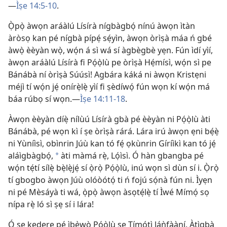
—
Ìṣe 14:
5-10
.
Ọ̀pọ̀ àwọn aráàlú Lísírà nígbàgbọ́ nínú àwọn ìtàn
àròsọ kan pé nígbà pípẹ́ sẹ́yìn, àwọn òrìṣà máa ń gbé
àwọ̀ èèyàn wọ̀, wọ́n á sì wá sí àgbègbè yẹn. Fún ìdí yìí,
àwọn aráàlú Lísírà fi Pọ́ọ̀lù pe òrìṣà Hẹ́mísì, wọ́n sì pe
Bánábà ní òrìṣà Súúsì! Agbára káká ni àwọn Kristẹni
méjì tí wọ́n jẹ́ onírẹ̀lẹ̀ yìí fi ṣèdíwọ́ fún wọn kí wọ́n má
báa rúbọ sí wọn.
—
Ìṣe 14:
11-18
.
Àwọn èèyàn díẹ̀ nílùú Lísírà gbà pé èèyàn ni Pọ́ọ̀lù àti
Bánábà, pé wọn kì í ṣe òrìṣà rárá. Lára irú àwọn ẹni bẹ́ẹ̀
ni Yùníìsì, obìnrin Júù kan tó fẹ́ ọkùnrin Gíríìkì kan tó jẹ́
aláìgbàgbọ́,
àti màmá rẹ̀, Lọ́ìsì. Ó hàn gbangba pé
*
wọ́n tẹ́tí sílẹ̀ bẹ̀lẹ̀jẹ́ sí ọ̀rọ̀ Pọ́ọ̀lù, inú wọn sì dùn sí i. Ọ̀rọ̀
tí gbogbo àwọn Júù olóòótọ́ ti ń fojú sọ́nà fún ni. Ìyẹn
ni pé Mèsáyà ti wá, ọ̀pọ̀ àwọn àsọtẹ́lẹ̀ tí Ìwé Mímọ́ sọ
nípa rẹ̀ ló sì ṣẹ sí i lára!
Ó ṣe kedere pé ìbẹ̀wò Pọ́ọ̀lù ṣe Tímótì láǹfààní. Àtìgbà