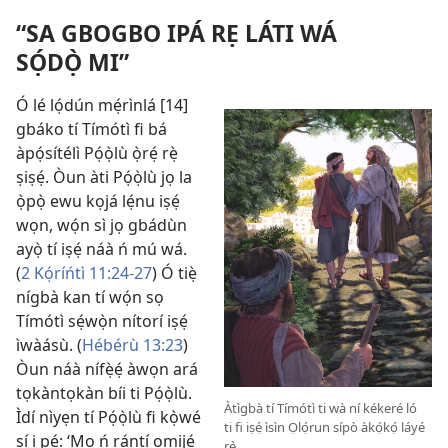
“SA GBOGBO IPÁ RẸ LÁTI WÁ
SỌ́DỌ̀ MI”
Ó lé lọ́dún mẹ́rìnlá [14]
gbáko tí Tímótì fi bá
àpọ́sítélì Pọ́ọ̀lù ọ̀rẹ́ rẹ̀
ṣiṣẹ́. Òun àti Pọ́ọ̀lù jọ la
ọ̀pọ̀ ewu kọjá lẹ́nu iṣẹ́
wọn, wọ́n sì jọ gbádùn
ayọ̀ tí iṣẹ́ náà ń mú wá.
(
2 Kọ́ríńtì 11:
24-27
) Ó tiẹ̀
nígbà kan tí wọ́n sọ
Tímótì sẹ́wọ̀n nítorí iṣẹ́
ìwàásù. (
Hébérù 13:23
)
Òun náà nífẹ̀ẹ́ àwọn ará
tọkàntọkàn bíi ti Pọ́ọ̀lù.
Àtìgbà tí Tímótì ti wà ní kékeré ló
Ìdí nìyẹn tí Pọ́ọ̀lù fi kọ̀wé
ti fi iṣẹ́ ìsìn Ọlọ́run sípò àkọ́kọ́ láyé
sí i pé: ‘Mo ń rántí omijé
rẹ̀