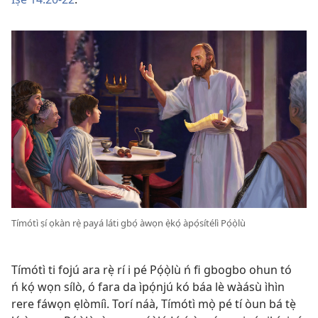
Tímótì ṣí ọkàn rẹ̀ payá láti gbọ́ àwọn ẹ̀kọ́ àpọ́sítélì Pọ́ọ̀lù
Tímótì ti fojú ara rẹ̀ rí i pé Pọ́ọ̀lù ń fi gbogbo ohun tó
ń kọ́ wọn sílò, ó fara da ìpọ́njú kó báa lè wàásù ìhìn
rere fáwọn ẹlòmíì. Torí náà, Tímótì mọ̀ pé tí òun bá tẹ̀