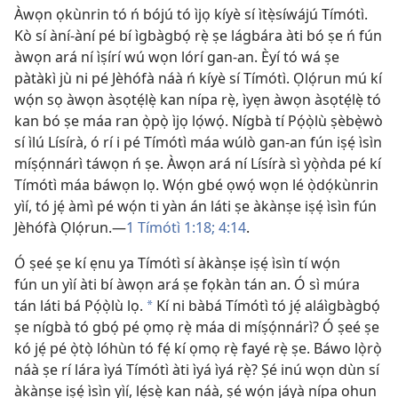
Àwọn ọkùnrin tó ń bójú tó ìjọ kíyè sí ìtẹ̀síwájú Tímótì.
Kò sí àní-àní pé bí ìgbàgbọ́ rẹ̀ ṣe lágbára àti bó ṣe ń fún
àwọn ará ní ìṣírí wú wọn lórí gan-an. Èyí tó wá ṣe
pàtàkì jù ni pé Jèhófà náà ń kíyè sí Tímótì. Ọlọ́run mú kí
wọ́n sọ àwọn àsọtẹ́lẹ̀ kan nípa rẹ̀, ìyẹn àwọn àsọtẹ́lẹ̀ tó
kan bó ṣe máa ran ọ̀pọ̀ ìjọ lọ́wọ́. Nígbà tí Pọ́ọ̀lù ṣèbẹ̀wò
sí ìlú Lísírà, ó rí i pé Tímótì máa wúlò gan-an fún iṣẹ́ ìsìn
míṣọ́nnárì táwọn ń ṣe. Àwọn ará ní Lísírà sì yọ̀ǹda pé kí
Tímótì máa báwọn lọ. Wọ́n gbé ọwọ́ wọn lé ọ̀dọ́kùnrin
yìí, tó jẹ́ àmì pé wọ́n ti yàn án láti ṣe àkànṣe iṣẹ́ ìsìn fún
Jèhófà Ọlọ́run.
—
1 Tímótì 1:18;
4:14
.
Ó ṣeé ṣe kí ẹnu ya Tímótì sí àkànṣe iṣẹ́ ìsìn tí wọ́n
fún un yìí àti bí àwọn ará ṣe fọkàn tán an. Ó sì múra
tán láti bá Pọ́ọ̀lù lọ.
Kí ni bàbá Tímótì tó jẹ́ aláìgbàgbọ́
*
ṣe nígbà tó gbọ́ pé ọmọ rẹ̀ máa di míṣọ́nnárì? Ó ṣeé ṣe
kó jẹ́ pé ọ̀tọ̀ lóhùn tó fẹ́ kí ọmọ rẹ̀ fayé rẹ̀ ṣe. Báwo lọ̀rọ̀
náà ṣe rí lára ìyá Tímótì àti ìyá ìyá rẹ̀? Ṣé inú wọn dùn sí
àkànṣe iṣẹ́ ìsìn yìí, lẹ́sẹ̀ kan náà, ṣé wọ́n jáyà nípa ohun