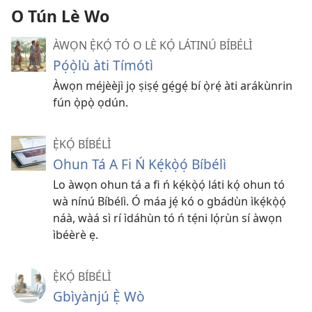
O Tún Lè Wo
ÀWỌN Ẹ̀KỌ́ TÓ O LÈ KỌ́ LÁTINÚ BÍBÉLÌ
Pọ́ọ̀lù àti Tímótì
Àwọn méjèèjì jọ ṣiṣẹ́ gẹ́gẹ́ bí ọ̀rẹ́ àti arákùnrin
fún ọ̀pọ̀ ọdún.
Ẹ̀KỌ́ BÍBÉLÌ
Ohun Tá A Fi Ń Kẹ́kọ̀ọ́ Bíbélì
Lo àwọn ohun tá a fi ń kẹ́kọ̀ọ́ láti kọ́ ohun tó
wà nínú Bíbélì. Ó máa jẹ́ kó o gbádùn ìkẹ́kọ̀ọ́
náà, wàá sì rí ìdáhùn tó ń tẹ́ni lọ́rùn sí àwọn
ìbéèrè ẹ.
Ẹ̀KỌ́ BÍBÉLÌ
Gbìyànjú Ẹ̀ Wò