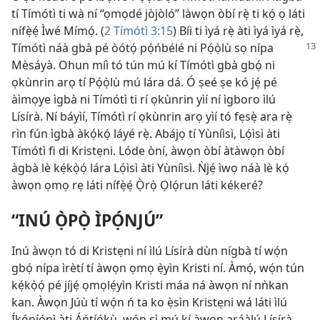
tí Tímótì ti wà ní “ọmọdé jòjòló” làwọn òbí rẹ̀ ti kọ́ ọ láti
nífẹ̀ẹ́ Ìwé Mímọ́. (
2 Tímótì 3:15
) Bíi ti ìyá rẹ̀ àti ìyá ìyá rẹ̀,
Tímótì náà
gbà pé òótọ́ pọ́ńbélé ni Pọ́ọ̀lù sọ nípa
Mèsáyà. Ohun míì tó tún mú kí Tímótì gbà gbọ́ ni
ọkùnrin arọ tí Pọ́ọ̀lù mú lára dá. Ó ṣeé ṣe kó jẹ́ pé
àìmọye ìgbà ni Tímótì ti rí ọkùnrin yìí ní ìgboro ìlú
Lísírà. Ní báyìí, Tímótì rí ọkùnrin arọ yìí tó fẹsẹ̀ ara rẹ̀
rìn fún ìgbà àkọ́kọ́ láyé rẹ̀. Abájọ tí Yùníìsì, Lọ́ìsì àti
Tímótì fi di Kristẹni. Lóde òní, àwọn òbí àtàwọn òbí
àgbà lè kẹ́kọ̀ọ́ lára Lọ́ìsì àti Yùníìsì. Ǹjẹ́ ìwọ náà lè kọ́
àwọn ọmọ rẹ láti nífẹ̀ẹ́ Ọ̀rọ̀ Ọlọ́run láti kékeré?
“INÚ Ọ̀PỌ̀ ÌPỌ́NJÚ”
Inú àwọn tó di Kristẹni ní ìlú Lísírà dùn nígbà tí wọ́n
gbọ́ nípa ìrètí tí àwọn ọmọ ẹ̀yìn Kristi ní. Àmọ́, wọ́n tún
kẹ́kọ̀ọ́ pé jíjẹ́ ọmọlẹ́yìn Kristi máa ná àwọn ní nǹkan
kan. Àwọn Júù tí wọ́n ń ta ko ẹ̀sìn Kristẹni wá láti ìlú
Íkóníónì àti Áńtíókù, wọ́n sì mú kí àwọn aráàlú Lísírà