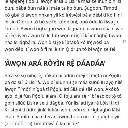
lé àpẹẹrẹ Pọ́ọ̀lù, àwọn aráàlú Lísírà máa ṣe inúnibíni sí
òun, bàbá òun náà sì máa ta ko òun. Ṣùgbọ́n, Tímótì
kò gbà kí àwọn nǹkan yìí kó ìrẹ̀wẹ̀sì bá a débi tí kò fi ní
lè sin Ọlọ́run tó bó ṣe fẹ́. Lóde òní, ọ̀pọ̀ ọ̀dọ́ ló fìwà jọ
Tímótì. Àwọn tí ìgbàgbọ́ wọn lágbára ni wọ́n máa ń yàn
lọ́rẹ̀ẹ́, ìyẹn àwọn tó lè fún wọn ní ìṣírí kí ìgbàgbọ́ tiwọn
náà lè lágbára. Wọn ò sì jẹ́ kí
àtakò kó ìrẹ̀wẹ̀sì bá
wọn débi tí wọn ò fi ní lè sin Ọlọ́run tó bí wọ́n ṣe fẹ́!
‘ÀWỌN ARÁ RÒYÌN RẸ̀ DÁADÁA’
Bá a ṣe sọ níbẹ̀rẹ̀, nǹkan bí ọdún méjì sí mẹ́ta ni Pọ́ọ̀lù
pa dà sí ìlú Lísírà. Wo bí ìdùnnú ṣe máa ṣubú lu ayọ̀ nílé
àwọn Tímótì nígbà tí Pọ́ọ̀lù àti Sílà dé sílé wọn. Àkókò
ayọ̀ ló jẹ́ fún Pọ́ọ̀lù alára. Ó fojú ara rẹ̀ rí bí èso òtítọ́ tó
gbìn sílùú Lísírà ṣe ti dàgbà. Yùníìsì àti ìyá rẹ̀ Lọ́ìsì ti di
Kristẹni tí òtítọ́ jinlẹ̀ lọ́kàn wọn, wọ́n sì ní ìgbàgbọ́ láìsí
ẹ̀tàn. Pọ́ọ̀lù máa ń fẹ́ràn àwọn tó bá ní irú ìgbàgbọ́ yìí.
(
2 Tímótì 1:5
) Tímótì wá ń kọ́ ní tiẹ̀?