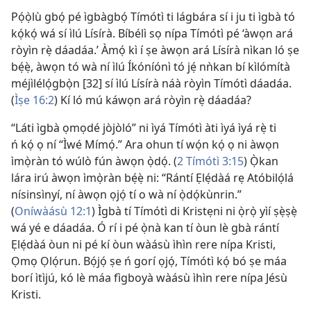
Pọ́ọ̀lù gbọ́ pé ìgbàgbọ́ Tímótì ti lágbára sí i ju ti ìgbà tó
kọ́kọ́ wá sí ìlú Lísírà. Bíbélì sọ nípa Tímótì pé ‘àwọn ará
ròyìn rẹ̀ dáadáa.’ Àmọ́ kì í ṣe àwọn ará Lísírà nìkan ló ṣe
bẹ́ẹ̀, àwọn tó wà ní ìlú Íkóníónì tó jẹ́ nǹkan bí kìlómítà
méjìlélọ́gbọ̀n [32] sí ìlú Lísírà náà ròyìn Tímótì dáadáa.
(
Ìṣe 16:2
) Kí ló mú káwọn ará ròyìn rẹ̀ dáadáa?
“Láti ìgbà ọmọdé jòjòló” ni ìyá Tímótì àti ìyá ìyá rẹ̀ ti
ń kọ́ ọ ní “Ìwé Mímọ́.” Ara ohun tí wọ́n kọ́ ọ ni àwọn
ìmọ̀ràn tó wúlò fún àwọn ọ̀dọ́. (
2 Tímótì 3:15
) Ọ̀kan
lára irú àwọn ìmọ̀ràn bẹ́ẹ̀ ni: “Rántí Ẹlẹ́dàá rẹ Atóbilọ́lá
nísinsìnyí, ní àwọn ọjọ́ tí o wà ní ọ̀dọ́kùnrin.”
(
Oníwàásù 12:1
) Ìgbà tí Tímótì di Kristẹni ni ọ̀rọ̀ yìí ṣẹ̀ṣẹ̀
wá yé e dáadáa. Ó rí i pé ọ̀nà kan tí òun lè gbà rántí
Ẹlẹ́dàá òun ni pé kí òun wàásù ìhìn rere nípa Kristi,
Ọmọ Ọlọ́run. Bọ́jọ́ ṣe ń gorí ọjọ́, Tímótì kọ́ bó ṣe máa
borí ìtìjú, kó lè máa fìgboyà wàásù ìhìn rere nípa Jésù
Kristi.