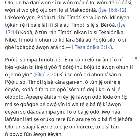
Ọlọ́run bá darí wọn sí ni wọ́n máa ń lọ, wọ́n dé Tíróásì,
wọ́n sì wọ ọkọ̀ ojú omi lọ sí Makedóníà. (
Ìṣe 16:
6-12
)
Lákòókò yẹn, Pọ́ọ̀lù ti rí bí Tímótì ṣe wúlò tó. Ìdí nìyẹn
tọ́kàn rẹ̀ fi bálẹ̀ láti fi Sílà àti Tímótì sílẹ̀ sí Bèróà. (
Ìṣe
17:14
) Kódà, ó tún rán Tímótì nìkan lọ sí Tẹsalóníkà.
Níbẹ̀, Tímótì fi ohun tó kọ́ lára Sílà àti Pọ́ọ̀lù sílò, ó sì
gbé ìgbàgbọ́ àwọn ará ró.
—
1 Tẹsalóníkà 3:
1-3
.
Pọ́ọ̀lù sọ nípa Tímótì pé: “Èmi kò ní ẹlòmíràn tí ó ní
ìtẹ̀sí-ọkàn bí tirẹ̀ tí yóò fi òótọ́ inú bójú tó àwọn ohun tí
ó jẹmọ́ yín.” (
Fílípì 2:20
) Kì í ṣe ọ̀rọ̀ orí ahọ́n lásán ni
Pọ́ọ̀lù sọ. Tímótì ṣiṣẹ́ kára gan-an, ó tún jẹ́ onírẹ̀lẹ̀
èèyàn, kódà ó fara da ọ̀pọ̀ ìṣòro tó dojú kọ, ó sì jẹ́
olóòótọ́. Àpẹẹrẹ àtàtà ni èyí jẹ́ fáwọn ọ̀dọ́ lóde òní! Ẹ
má ṣe gbàgbé pé ọwọ́ yín ló wà tẹ́ ẹ bá fẹ́ kí àwọn
èèyàn sọ dáadáa nípa yín. Tó o bá jẹ́ ọ̀dọ́, ìwọ náà
láǹfààní láti ṣe orúkọ rere fún ara rẹ tó o bá fi ti Jèhófà
Ọlọ́run ṣáájú láyé rẹ tó o jẹ́ onínúrere, tó o sì tún
ń bọ̀wọ̀ fún àwọn èèyàn.