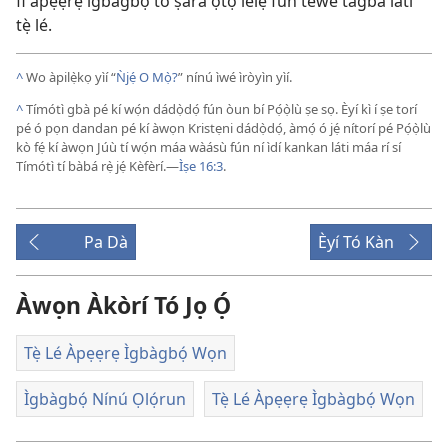
fi àpẹẹrẹ ìgbàgbọ́ tó ṣàrà ọ̀tọ̀ lélẹ̀ fún tèwe tàgbà láti
tẹ̀ lé.
^
Wo àpilẹ̀kọ yìí “
Ǹjẹ́ O Mọ̀?
” nínú ìwé ìròyìn yìí.
^
Tímótì gbà pé kí wọ́n dádọ̀dọ́ fún òun bí Pọ́ọ̀lù ṣe sọ. Èyí kì í ṣe torí
pé ó pọn dandan pé kí àwọn Kristẹni dádọ̀dọ́, àmọ́ ó jẹ́ nítorí pé Pọ́ọ̀lù
kò fẹ́ kí àwọn Júù tí wọ́n máa wàásù fún ní ìdí kankan láti máa rí sí
Tímótì tí bàbá rẹ̀ jẹ́ Kèfèrí.
—
Ìṣe 16:3
.
Pa Dà
Èyí Tó Kàn
Àwọn Àkòrí Tó Jọ Ọ́
Tẹ̀ Lé Àpẹẹrẹ Ìgbàgbọ́ Wọn
Ìgbàgbọ́ Nínú Ọlọ́run
Tẹ̀ Lé Àpẹẹrẹ Ìgbàgbọ́ Wọn