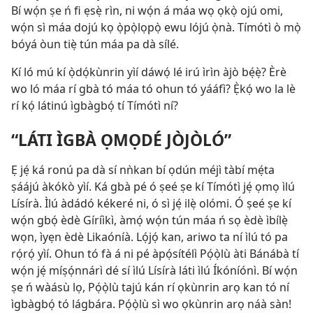
Bí wọ́n ṣe ń fi ẹsẹ̀ rìn, ni wọ́n á máa wọ ọkọ̀ ojú omi,
wọ́n sì máa dojú kọ ọ̀pọ̀lọpọ̀ ewu lójú ọ̀nà. Tímótì ò mọ̀
bóyá òun tiẹ̀ tún máa pa dà sílé.
Kí ló mú kí ọ̀dọ́kùnrin yìí dáwọ́ lé irú ìrìn àjò bẹ́ẹ̀? Èrè
wo ló máa rí gbà tó máa tó ohun tó yááfì? Ẹ̀kọ́ wo la lè
rí kọ́ látinú ìgbàgbọ́ tí Tímótì ní?
“LÁTI ÌGBÀ ỌMỌDÉ JÒJÒLÓ”
Ẹ jẹ́ ká ronú pa dà sí nǹkan bí ọdún méjì tàbí mẹ́ta
ṣáájú àkókò yìí. Ká gbà pé ó ṣeé ṣe kí Tímótì jẹ́ ọmọ ìlú
Lísírà. Ìlú àdádó kékeré ni, ó sì jẹ́ ilẹ̀ olómi. Ó ṣeé ṣe kí
wọ́n gbọ́ èdè Gíríìkì, àmọ́ wọ́n tún máa ń sọ èdè ìbílẹ̀
wọn, ìyẹn èdè Likaóníà. Lọ́jọ́ kan, ariwo ta ní ìlú tó pa
rọ́rọ́ yìí. Ohun tó fà á ni pé àpọ́sítélì Pọ́ọ̀lù àti Bánábà tí
wọ́n jẹ́ míṣọ́nnárì dé sí ìlú Lísírà láti ìlú Íkóníónì. Bí wọ́n
ṣe ń wàásù lọ, Pọ́ọ̀lù tajú kán rí ọkùnrin arọ kan tó ní
ìgbàgbọ́ tó lágbára. Pọ́ọ̀lù sì wo ọkùnrin arọ náà sàn!