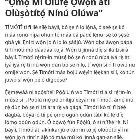
“Ọmọ Mi Olùfẹ́ Ọ̀wọ́n àti
Olùṣòtítọ́ Nínú Olúwa”
TÍMÓTÌ ti fi ilé sílẹ̀ báyìí, bó ṣe ń lọ lọ́nà, ó ṣeé ṣe kó
máa ronú nípa ohun tó máa bá pàdé lẹ́nu iṣẹ́ tó ṣẹ̀ṣẹ̀
gbà yìí. Ẹni tí wọ́n jọ ń lọ ló ṣáájú. Wọ́n gba àwọn pápá
tí Tímótì mọ̀ dáadáa kọjá. Wọ́n ti jìnnà díẹ̀ sí ìlú Lísírà
báyìí. Tímótì rẹ́rìn-ín músẹ́ bó ṣe ń ronú nípa ìyá rẹ̀ àti
ìyá ìyá rẹ̀ tí inú wọ́n dùn bó ṣe ń lọ, tí wọ́n sì ń fi ọwọ́ nu
omijé wọn. Ṣé Tímótì máa bojú wẹ̀yìn lẹ́ẹ̀kan sí i, kó tún
juwọ́ sí wọ́n pé ó dìgbóṣe?
Ẹ̀ẹ̀mẹ́wàá ni àpọ́sítélì Pọ́ọ̀lù ń wo Tímótì tí á sì rẹ́rìn-ín
músẹ́ sí i. Pọ́ọ̀lù mọ̀ pé onítìjú èèyàn ni Tímótì, àmọ́ inú
rẹ̀ dùn bó ṣe rí i tí ara rẹ̀ yá gágá. Tímótì kò tíì fi bẹ́ẹ̀
dàgbà, bóyá ló tíì pé ọmọ ogún ọdún tàbí kó lé díẹ̀
lọ́mọ ogún ọdún. Ó bọ̀wọ̀ fún Pọ́ọ̀lù, ó sì nífẹ̀ẹ́ rẹ̀. Ní
báyìí, Tímótì àti akínkanjú ọkùnrin tó jẹ́ olóòótọ́ yìí ni
wọ́n jọ ń rìnrìn àjò tó máa mú kó jìnnà gan-an sílé.