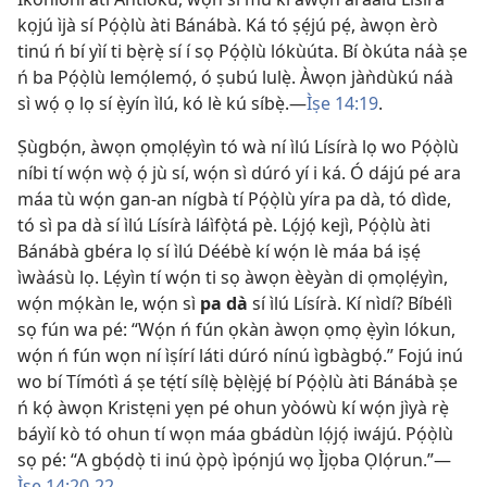
kọjú ìjà sí Pọ́ọ̀lù àti Bánábà. Ká tó ṣẹ́jú pẹ́, àwọn èrò
tinú ń bí yìí ti bẹ̀rẹ̀ sí í sọ Pọ́ọ̀lù lókùúta. Bí òkúta náà ṣe
ń ba Pọ́ọ̀lù lemọ́lemọ́, ó ṣubú lulẹ̀. Àwọn jàǹdùkú náà
sì wọ́ ọ lọ sí ẹ̀yín ìlú, kó lè kú síbẹ̀.
—
Ìṣe 14:19
.
Ṣùgbọ́n, àwọn ọmọlẹ́yìn tó wà ní ìlú Lísírà lọ wo Pọ́ọ̀lù
níbi tí wọ́n wọ̀ ọ́ jù sí, wọ́n sì dúró yí i ká. Ó dájú pé ara
máa tù wọ́n gan-an nígbà tí Pọ́ọ̀lù yíra pa dà, tó dìde,
tó sì pa dà sí ìlú Lísírà láìfọ̀tá pè. Lọ́jọ́ kejì, Pọ́ọ̀lù àti
Bánábà gbéra lọ sí ìlú Déébè kí wọ́n lè máa bá iṣẹ́
ìwàásù lọ. Lẹ́yìn tí wọ́n ti sọ àwọn èèyàn di ọmọlẹ́yìn,
wọ́n mọ́kàn le, wọ́n sì
pa dà
sí ìlú Lísírà. Kí nìdí? Bíbélì
sọ fún wa pé: “Wọ́n ń fún ọkàn àwọn ọmọ ẹ̀yìn lókun,
wọ́n ń fún wọn ní ìṣírí láti dúró nínú ìgbàgbọ́.” Fojú inú
wo bí Tímótì á ṣe tẹ́tí sílẹ̀ bẹ̀lẹ̀jẹ́ bí Pọ́ọ̀lù àti Bánábà ṣe
ń kọ́ àwọn Kristẹni yẹn pé ohun yòówù kí wọ́n jìyà rẹ̀
báyìí kò tó ohun tí wọn máa gbádùn lọ́jọ́ iwájú. Pọ́ọ̀lù
sọ pé: “A gbọ́dọ̀ ti inú ọ̀pọ̀ ìpọ́njú wọ Ìjọba Ọlọ́run.”
—
Ìṣe 14:
20-22
.