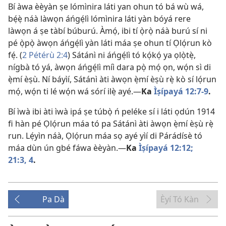
Bí àwa èèyàn ṣe lómìnira láti yan ohun tó bá wù wá,
bẹ́ẹ̀ náà làwọn áńgẹ́lì lómìnira láti yàn bóyá rere
làwọn á ṣe tàbí búburú. Àmọ́, ibi tí ọ̀rọ̀ náà burú sí ni
pé ọ̀pọ̀ àwọn áńgẹ́lì yàn láti máa ṣe ohun tí Ọlọ́run kò
fẹ́. (
2 Pétérù 2:4
) Sátánì ni áńgẹ́lì tó kọ́kọ́ ya ọlọ̀tẹ̀,
nígbà tó yá, àwọn áńgẹ́lì míì dara pọ̀ mọ́ ọn, wọ́n sì di
ẹ̀mí èṣù. Ní báyìí, Sátánì àti àwọn ẹ̀mí èṣù rẹ̀ kò sí lọ́run
mọ́, wọ́n ti lé wọ́n wá sórí ilẹ̀ ayé.—
Ka
Ìṣípayá 12:7-9
.
Bí ìwà ibi àti ìwà ipá ṣe túbọ̀ ń peléke sí i láti ọdún 1914
fi hàn pé Ọlọ́run máa tó pa Sátánì àti àwọn ẹ̀mí èṣù rẹ̀
run. Lẹ́yìn náà, Ọlọ́run máa sọ ayé yìí di Párádísè tó
máa dùn ún gbé fáwa èèyàn.—
Ka
Ìṣípayá 12:12;
21:3, 4
.
Pa Dà
Èyí Tó Kàn