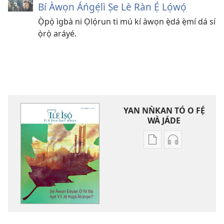
Bí Àwọn Áńgẹ́lì Ṣe Lè Ràn Ẹ́ Lọ́wọ́
Ọ̀pọ̀ ìgbà ni Ọlọ́run ti mú kí àwọn ẹ̀dá ẹ̀mí dá sí
ọ̀rọ̀ aráyé.
YAN NǸKAN TÓ O FẸ́
WÀ JÁDE
Bó
Bó
o
O
ṣe
Ṣe
fẹ́
Fẹ́
wa
Wa
ìtẹ̀jáde
Àtẹ́tísí
jáde
Jáde