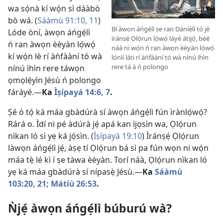
wa sọ́nà kí wọ́n sì dáàbò
bò wá. (
Sáàmù 91:10, 11
)
Bí àwọn áńgẹ́lì ṣe ran Dáníẹ́lì tó jẹ́
Lóde òní, àwọn áńgẹ́lì
ìránṣẹ́ Ọlọ́run lọ́wọ́ láyé àtijọ́, bẹ́ẹ̀
ń ran àwọn èèyàn lọ́wọ́
náà ni wọ́n ń ran àwọn èèyàn lọ́wọ́
kí wọ́n lè rí àǹfààní tó wà
lónìí láti rí àǹfààní tó wà nínú ìhìn
rere tá à ń polongo
nínú ìhìn rere táwọn
ọmọlẹ́yìn Jésù ń polongo
fáráyé.—
Ka
Ìṣípayá 14:6, 7
.
Ṣé ó tọ́ ká máa gbàdúrà sí àwọn áńgẹ́lì fún ìrànlọ́wọ́?
Rárá o. Ìdí ni pé àdúrà jẹ́ apá kan ìjọsìn wa, Ọlọ́run
nìkan ló sì yẹ ká jọ́sìn. (
Ìṣípayá 19:10
) Ìránṣẹ́ Ọlọ́run
làwọn áńgẹ́lì jẹ́, àṣẹ tí Ọlọ́run bá sì pa fún wọn ni wọ́n
máa tẹ̀ lé kì í ṣe tàwa èèyàn. Torí náà, Ọlọ́run nìkan ló
yẹ ká máa gbàdúrà sí nípasẹ̀ Jésù.—
Ka
Sáàmù
103:20, 21;
Mátíù 26:53
.
Ǹjẹ́ àwọn áńgẹ́lì búburú wà?