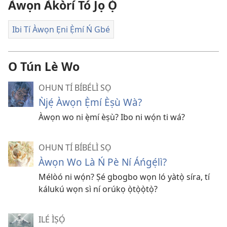
Àwọn Àkòrí Tó Jọ Ọ́
Ibi Tí Àwọn Ẹni Ẹ̀mí Ń Gbé
O Tún Lè Wo
OHUN TÍ BÍBÉLÌ SỌ
Ǹjẹ́ Àwọn Ẹ̀mí Èṣù Wà?
Àwọn wo ni ẹ̀mí èṣù? Ibo ni wọ́n ti wá?
OHUN TÍ BÍBÉLÌ SỌ
Àwọn Wo Là Ń Pè Ní Áńgẹ́lì?
Mélòó ni wọ́n? Ṣé gbogbo wọn ló yàtọ̀ síra, tí
kálukú wọn sì ní orúkọ ọ̀tọ̀ọ̀tọ̀?
ILÉ ÌṢỌ́