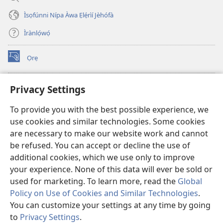
Ìsọfúnni Nípa Àwa Ẹlẹ́rìí Jèhófà
Ìrànlọ́wọ́
Ọrẹ
(opens
new
window)
ÀKÁ ÌWÉ ORÍ ÍŃTÁNẸ́Ẹ̀TÌ TI Watchtower™
Privacy Settings
(opens
new
®
JW Hub
To provide you with the best possible experience, we
window)
(opens
use cookies and similar technologies. Some cookies
new
®
JW Library
window)
are necessary to make our website work and cannot
be refused. You can accept or decline the use of
®
Watchtower Library
additional cookies, which we use only to improve
your experience. None of this data will ever be sold or
used for marketing. To learn more, read the
Global
Policy on Use of Cookies and Similar Technologies
.
Copyright
© 2026 Watch Tower Bible and Tract Society of Pennsylvania.
You can customize your settings at any time by going
ÀDÉHÙN LÍLO ÌKÀNNÌ
|
ÒFIN PÍPA ÌSỌFÚNNI MỌ́
|
PRIVACY
to
Privacy Settings
.
SETTINGS