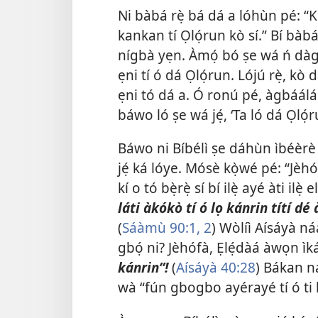
Ni bàbá rẹ̀ bá dá a lóhùn pé: “Kò
kankan tí Ọlọ́run kò sí.” Bí bàb
nígbà yẹn. Àmọ́ bó ṣe wá ń dàgbà
ẹni tí ó dá Ọlọ́run. Lójú rẹ̀, kò
ẹni tó dá a. Ó ronú pé, àgbáálá 
báwo ló ṣe wá jẹ́, ‘Ta ló dá Ọlọ́
Báwo ni Bíbélì ṣe dáhùn ìbéèrè yì
jẹ́ ká lóye. Mósè kọ̀wé pé: “Jèh
kí o tó bẹ̀rẹ̀ sí bí ilẹ̀ ayé àti ilè
láti àkókò tí ó lọ kánrin títí dé
(
Sáàmù 90:1, 2
) Wòlíì Aísáyà náà
gbọ́ ni? Jèhófà, Ẹlẹ́dàá àwọn ìk
kánrin”!
(
Aísáyà 40:28
) Bákan ná
wà “fún gbogbo ayérayé tí ó ti