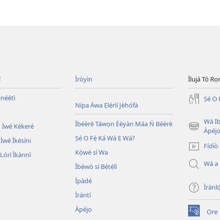
í
Ìròyìn
Ìlujá Tó Ro
nẹ́ẹ̀tì
Ṣé O 
Nípa Àwa Ẹlẹ́rìí Jèhófà
Wá Ib
Ìbéèrè Táwọn Èèyàn Máa Ń Béèrè
 Ìwé Kékeré
(opens
Àpéjo
Ṣé O Fẹ́ Ká Wá Ẹ Wá?
new
 Ìwé Ìkésíni
Fídíò
window)
Kọ̀wé sí Wa
órí Ìkànnì
Wá a
Ìbẹ̀wò sí Bẹ́tẹ́lì
Ìpàdé
Ìrànló
Ìrántí
Àpéjọ
Ọrẹ
(opens