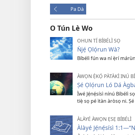
Pa Dà
O Tún Lè Wo
OHUN TÍ BÍBÉLÌ SỌ
Ǹjẹ́ Ọlọ́run Wà?
Bíbélì fún wa ní ẹ̀rí márùn
ÀWỌN Ẹ̀KỌ́ PÀTÀKÌ INÚ BÍ
Ṣé Ọlọ́run Ló Dá Àgbá
Ìwé Jẹ́nẹ́sísì nínú Bíbélì s
tiẹ̀ sọ pé ìtàn àròsọ ni. Ṣé
ÀLÀYÉ ÀWỌN ẸSẸ BÍBÉLÌ
Àlàyé Jẹ́nẹ́sísì 1:1—“N