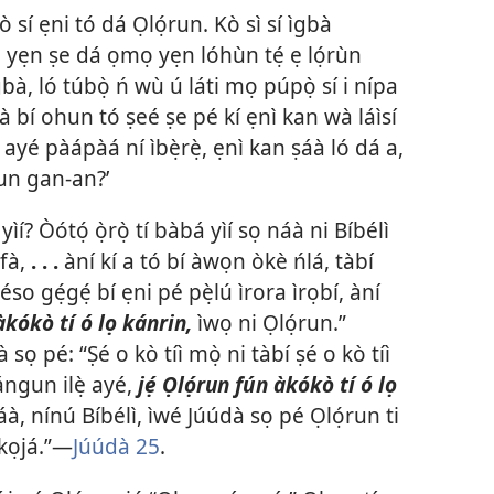
 sí ẹni tó dá Ọlọ́run. Kò sì sí ìgbà
á yẹn ṣe dá ọmọ yẹn lóhùn tẹ́ ẹ lọ́rùn
, ló túbọ̀ ń wù ú láti mọ púpọ̀ sí i nípa
 dà bí ohun tó ṣeé ṣe pé kí ẹnì kan wà láìsí
ayé pàápàá ní ìbẹ̀rẹ̀, ẹnì kan ṣáà ló dá a,
run gan-an?’
í? Òótọ́ ọ̀rọ̀ tí bàbá yìí sọ náà ni Bíbélì
ófà,
. . .
àní kí a tó bí àwọn òkè ńlá, tàbí
̣ eléso gẹ́gẹ́ bí ẹni pé pẹ̀lú ìrora ìrọbí, àní
 àkókò tí ó lọ kánrin,
ìwọ ni Ọlọ́run.”
 sọ pé: “Ṣé o kò tíì mọ̀ ni tàbí ṣé o kò tíì
ángun ilẹ̀ ayé,
jẹ́ Ọlọ́run fún àkókò tí ó lọ
à, nínú Bíbélì, ìwé Júúdà sọ pé Ọlọ́run ti
 kọjá.”—
Júúdà 25
.