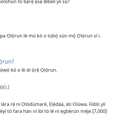
ólóhùn tó bẹ̀rẹ̀ ẹsẹ Bíbélì yìí sọ?
pa Ọlọ́run lè mú kó o túbọ̀ sún mọ́ Ọlọ́run sí i.
̣run?
wọ́ kó o lè di ọ̀rẹ́ Ọlọ́run.
ÍBÉLÌ
 lára rẹ̀ ni Olódùmarè, Ẹlẹ́dàá, àti Olúwa. Fídíò yìí
í tó fara hàn ní ibi tó lé ni ẹgbẹ̀rún méje [7,000]