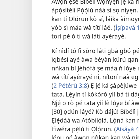
Àwọn ẹsẹ Bíbélì wọ̀nyẹn jẹ́ ká r
àpọ́sítélì Pọ́ọ̀lù náà sì sọ nìyẹn.
kan tí Ọlọ́run kò sí, láìka àìmọy
yóò sì máa wà títí láé. (
Ìṣípayá 
torí pé ó ti wà láti ayérayé.
Kí nìdí tó fi ṣòro láti gbà gbọ́ p
ìgbésí ayé àwa èèyàn kúrú gan-an
nǹkan bí Jèhófà ṣe máa ń lóye 
wà títí ayérayé ni, nítorí náà ẹg
(
2 Pétérù 3:8
) Ẹ jẹ́ ká ṣàpèjúwe 
tata. Lẹ́yìn tí kòkòrò yìí bá ti dà
Ǹjẹ́ o rò pé tata yìí lè lóye bí 
[80] ọdún láyé? Kò dájú! Bíbélì jé
Ẹlẹ́dàá wa Atóbilọ́lá. Lọ́nà ka
ìfiwéra pẹ̀lú ti Ọlọ́run. (
Aísáyà 4
lẹ́nu pé àwọn nǹkan kan wà ní