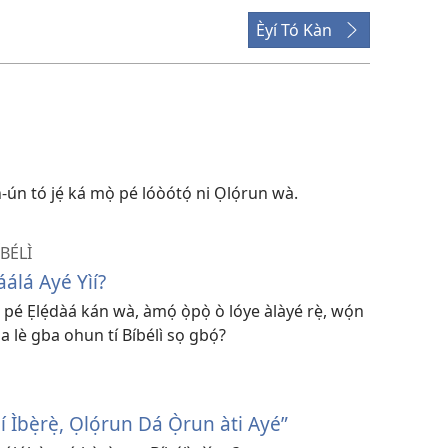
Èyí Tó Kàn
-ún tó jẹ́ ká mọ̀ pé lóòótọ́ ni Ọlọ́run wà.
BÉLÌ
álá Ayé Yìí?
ọ pé Ẹlẹ́dàá kán wà, àmọ́ ọ̀pọ̀ ò lóye àlàyé rẹ̀, wọ́n
 a lè gba ohun tí Bíbélì sọ gbọ́?
í Ìbẹ̀rẹ̀, Ọlọ́run Dá Ọ̀run àti Ayé”