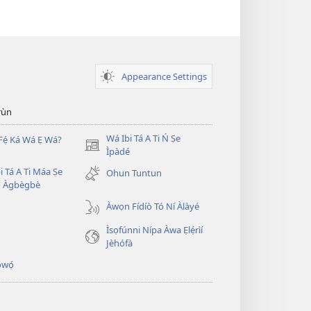
Appearance Settings
̣rùn
Wá Ibi Tá A Ti Ń Ṣe
Fẹ́ Ká Wá Ẹ Wá?
(opens
Ìpàdé
new
i Tá A Ti Máa Ṣe
Ohun Tuntun
window)
̣ Àgbègbè
Àwọn Fídíò Tó Ní Àlàyé
Ìsọfúnni Nípa Àwa Ẹlẹ́rìí
Jèhófà
̣wọ́