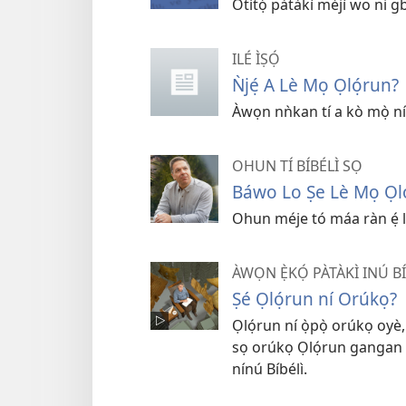
Òtítọ́ pàtàkì méjì wo ni gb
ILÉ ÌṢỌ́
Ǹjẹ́ A Lè Mọ Ọlọ́run?
Àwọn nǹkan tí a kò mọ̀ ní
OHUN TÍ BÍBÉLÌ SỌ
Báwo Lo Ṣe Lè Mọ Ọló
Ohun méje tó máa ràn ẹ́ lọ́
ÀWỌN Ẹ̀KỌ́ PÀTÀKÌ INÚ B
Ṣé Ọlọ́run ní Orúkọ?
Ọlọ́run ní ọ̀pọ̀ orúkọ oyè,
sọ orúkọ Ọlọ́run gangan èy
nínú Bíbélì.