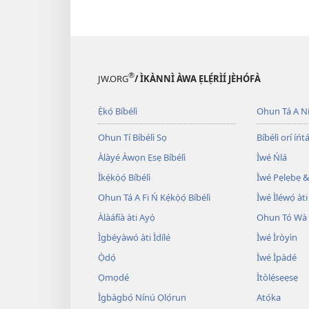
®
JW.ORG
/ ÌKÀNNÌ ÀWA ẸLẸ́RÌÍ JÈHÓFÀ
Ẹ̀kọ́ Bíbélì
Ohun Tá A N
Ohun Tí Bíbélì Sọ
Bíbélì orí íńtá
Àlàyé Àwọn Ẹsẹ Bíbélì
Ìwé Ńlá
Ìkẹ́kọ̀ọ́ Bíbélì
Ìwé Pẹlẹbẹ &
Ohun Tá A Fi Ń Kẹ́kọ̀ọ́ Bíbélì
Ìwé Ìléwọ́ àti
Àlàáfíà àti Ayọ̀
Ohun Tó Wà L
Ìgbéyàwó àti Ìdílé
Ìwé Ìròyìn
Ọ̀dọ́
Ìwé Ìpàdé
Ọmọdé
Ìtòlẹ́sẹẹsẹ
Ìgbàgbọ́ Nínú Ọlọ́run
Atọ́ka