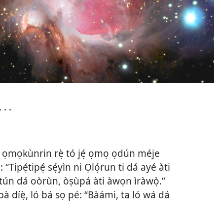
. .
 ọmọkùnrin rẹ̀ tó jẹ́ ọmọ ọdún méje
 “Tipẹ́tipẹ́ sẹ́yìn ni Ọlọ́run ti dá ayé àti
tún dá oòrùn, òṣùpá àti àwọn ìràwọ̀.”
bà díẹ̀, ló bá sọ pé: “Bàámi, ta ló wá dá