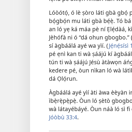
Lóòótọ́, ó lè ṣòro láti gbà gbọ́ 
bọ́gbọ́n mu láti gbà bẹ́ẹ̀. Tó bá
an ló yẹ ká máa pè ní Ẹlẹ́dàá, kì 
Jèhófà ni ó “dá ohun gbogbo.” 
sí àgbáálá ayé wa yìí. (
Jẹ́nẹ́sísì 
pé
ẹnì kan ti wà ṣáájú
kí àgbáálá
tún ti wà ṣáájú Jésù àtàwọn áńgé
kedere pé, òun nìkan ló wà látìbẹ̀r
dá Ọlọ́run.
Àgbáálá ayé yìí àti àwa èèyàn inú 
ìbẹ̀rẹ̀pẹ̀pẹ̀. Òun ló ṣètò gbogbo 
wà látayébáyé. Òun náà ló sì f
Jóòbù 33:4
.