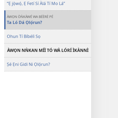
“Ẹ jọ̀wọ́, Ẹ Fetí Sí Àlá Tí Mo Lá”
ÀWỌN ÒǸKÀWÉ WA BÉÈRÈ PÉ
Ta Ló Dá Ọlọ́run?
Ohun Tí Bíbélì Sọ
ÀWỌN NǸKAN MÍÌ TÓ WÀ LÓRÍ ÌKÀNNÌ
Ṣé Ẹni Gidi Ni Ọlọ́run?