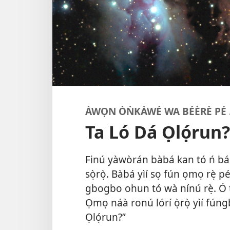
ÀWỌN ÒǸKÀWÉ WA BÉÈRÈ PÉ . 
Ta Ló Dá Ọlọ́run?
Finú yàwòrán bàbá kan tó ń bá
sọ̀rọ̀. Bàbá yìí sọ fún ọmọ rẹ̀ pé:
gbogbo ohun tó wà nínú rẹ̀. Ó 
Ọmọ náà ronú lórí ọ̀rọ̀ yìí fúng
Ọlọ́run?”