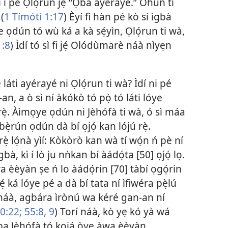
í i pé Ọlọ́run jẹ́ “Ọba ayérayé.” Ohun tí
 (
1 Tímótì 1:17
) Èyí fi hàn pé kò sí ìgbà
e ọdún tó wù ká a kà sẹ́yìn, Ọlọ́run ti wà,
1:8
) Ìdí tó sì fi jẹ́ Olódùmarè náà nìyẹn
é láti ayérayé ni Ọlọ́run ti wà? Ìdí ni pé
, a ò sì ní àkókò tó pọ̀ tó láti lóye
rẹ̀. Àìmọye ọdún ni Jèhófà ti wà, ó sì máa
bẹ̀rún ọdún dà bí ọjọ́ kan lójú rẹ̀.
rẹ̀ lọ́nà yìí: Kòkòrò kan wà tí wọ́n ń pè ní
gbà, kì í lò ju nǹkan bí àádọ́ta [50] ọjọ́ lọ.
àwa èèyàn ṣe ń lo àádọ́rin [70] tàbí ọgọ́rin
̣ ká lóye pé a dà bí tata ní ìfiwéra pẹ̀lú
n náà, agbára ìrònú wa kéré gan-an ní
0:22;
55:8, 9
) Torí náà, kò yẹ kó yà wá
pa Jèhófà tó kọjá òye àwa èèyàn.