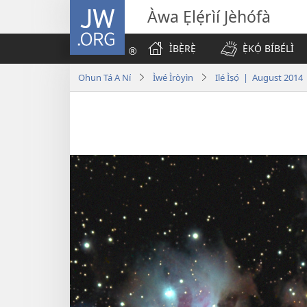
JW.ORG
Àwa Ẹlẹ́rìí Jèhófà
ÌBẸ̀RẸ̀
Ẹ̀KỌ́ BÍBÉLÌ
Ohun Tá A Ní
Ìwé Ìròyìn
Ilé Ìṣọ́ | August 2014