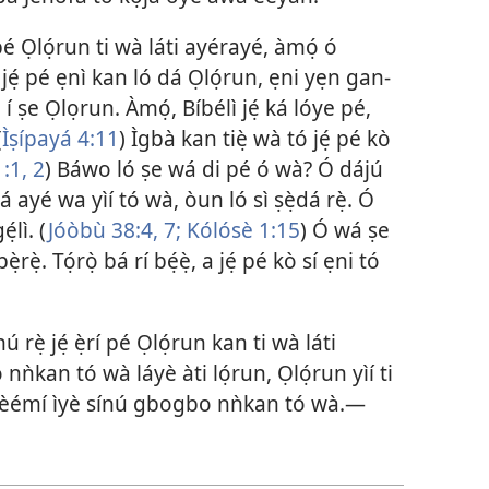
pé Ọlọ́run ti wà láti ayérayé, àmọ́ ó
 jẹ́ pé ẹnì kan ló dá Ọlọ́run, ẹni yẹn gan-
í ṣe Ọlọrun. Àmọ́, Bíbélì jẹ́ ká lóye pé,
(
Ìṣípayá 4:11
) Ìgbà kan tiẹ̀ wà tó jẹ́ pé kò
1:1, 2
) Báwo ló ṣe wá di pé ó wà? Ó dájú
 ayé wa yìí tó wà, òun ló sì ṣẹ̀dá rẹ̀. Ó
̣lì. (
Jóòbù 38:4,
7;
Kólósè 1:15
) Ó wá ṣe
ẹ̀. Tọ́rọ̀ bá rí bẹ́ẹ̀, a jẹ́ pé kò sí ẹni tó
rẹ̀ jẹ́ ẹ̀rí pé Ọlọ́run kan ti wà láti
nǹkan tó wà láyè àti lọ́run, Ọlọ́run yìí ti
i èémí ìyè sínú gbogbo nǹkan tó wà.—