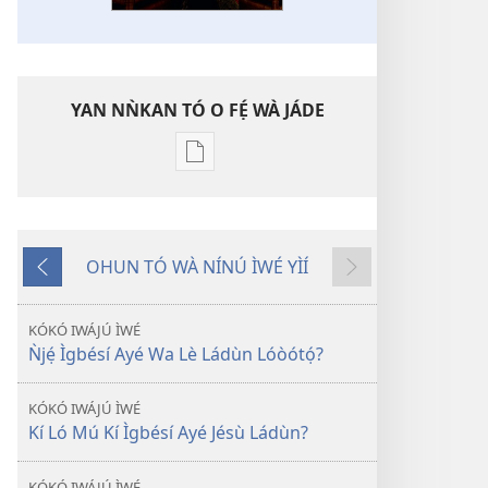
YAN NǸKAN TÓ O FẸ́ WÀ JÁDE
Bó
o
ṣe
fẹ́
OHUN TÓ WÀ NÍNÚ ÌWÉ YÌÍ
wa
Pa
Èyí
ìtẹ̀jáde
Dà
Tó
jáde
Kàn
KÓKÓ IWÁJÚ ÌWÉ
ILÉ
Ǹjẹ́ Ìgbésí Ayé Wa Lè Ládùn Lóòótọ́?
ÌṢỌ́
KÓKÓ IWÁJÚ ÌWÉ
Kí Ló Mú Kí Ìgbésí Ayé Jésù Ládùn?
KÓKÓ IWÁJÚ ÌWÉ