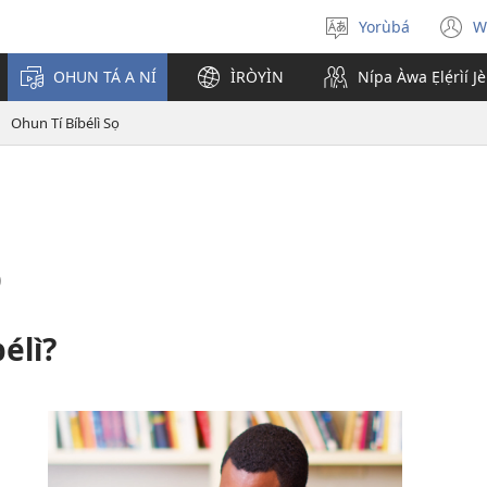
Yorùbá
W
Yan
(
èdè
n
OHUN TÁ A NÍ
ÌRÒYÌN
Nípa Àwa Ẹlẹ́rìí J
w
Ohun Tí Bíbélì Sọ
ọ
bélì?