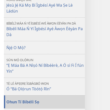
Jésù Jẹ́ Ká Mọ Bí Ìgbésí Ayé Wa Ṣe Lè
Ládùn
BÍBÉLÌ MÁA Ń YÍ ÌGBÉSÍ AYÉ ÀWỌN ÈÈYÀN PA DÀ
Bíbélì Máa Ń Yí Ìgbésí Ayé Àwọn Èèyàn Pa
Dà
Ǹjẹ́ O Mọ̀?
SÚN MỌ́ ỌLỌ́RUN
“Ẹ Máa Bá A Nìṣó Ní Bíbéèrè, A Ó sì Fi Í fún
Yín”
TẸ̀ LÉ ÀPẸẸRẸ ÌGBÀGBỌ́ WỌN
Ó “Bá Ọlọ́run Tòótọ́ Rìn”
Ohun Tí Bíbélì Sọ