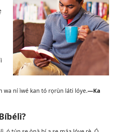
̣
ì
ún wa ní ìwé kan tó rọrùn láti lóye.
—Ka
Bíbélì?
lì, ó tún ṣe ọ̀nà bí a ṣe máa lóye rẹ̀. Ó