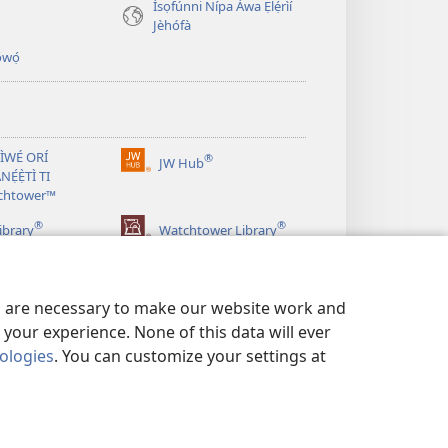
Ìsọfúnni Nípa Àwa Ẹlẹ́rìí
Jèhófà
̣wọ́
 ÌWÉ ORÍ
®
JW Hub
(opens
NẸ́Ẹ̀TÌ TI
new
chtower™
window)
®
®
ibrary
Watchtower Library
es are necessary to make our website work and
your experience. None of this data will ever
nologies
. You can customize your settings at
SỌFÚNNI MỌ́
|
PRIVACY SETTINGS