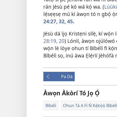
rán Jésù pé kó wá kọ́ wa. (
Lúùkù
lẹ́sẹẹsẹ mú kí àwọn tó n gbọ́ ọ̀r
24:27,
32,
45
.
Jésù dá ìjọ Kristẹni sílẹ̀, kí wọ́n 
28:19, 20
) Lónìí, àwọn ojúlówó 
wọ́n lè lóye ohun tí Bíbélì fi kọ́
Bíbélì sọ, inú àwa Ẹlẹ́rìí Jèhófà 
Pa Dà
Àwọn Àkòrí Tó Jọ Ọ́
Bíbélì
Ohun Tá A Fi Ń Kẹ́kọ̀ọ́ Bíbélì