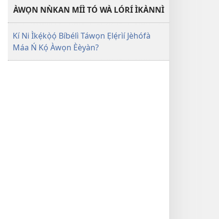
ÀWỌN NǸKAN MÍÌ TÓ WÀ LÓRÍ ÌKÀNNÌ
Kí Ni Ìkẹ́kọ̀ọ́ Bíbélì Táwọn Ẹlẹ́rìí Jèhófà
Máa Ń Kọ́ Àwọn Èèyàn?