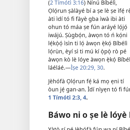
(
2 Tímótì 3:16
) Nínú Bíbélì,
Ọlọ́run ṣàlàyé bí a ṣe lè ṣe ìfẹ́ rè
àti ìdí tó fi fàyè gba ìwà ibi àti
ohun tó máa ṣe fún aráyé lọ́jọ́
iwájú. Ṣùgbọ́n, àwọn tó ń kọ́ni
lẹ́kọ̀ọ́ ìsìn ti lọ́ àwọn ẹ̀kọ́ Bíbélì
lọ́rùn, èyí sì ti mú kí ọ̀pọ̀ rò pé
àwọn kò lè lóye àwọn ẹ̀kọ́ Bíbél
láéláé.—
Ìṣe 20:29, 30
.
Jèhófà Ọlọ́run fẹ́ ká mọ ẹni tí
òun jẹ́ gan-an. Ìdí nìyẹn tó fi f
1 Tímótì 2:3, 4
.
Báwo ni o ṣe lè lóyè 
Yàtọ̀ sí pé Jèhófà fún wa ní Bíbé