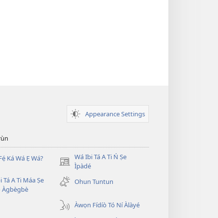
Appearance Settings
̣rùn
Wá Ibi Tá A Ti Ń Ṣe
Fẹ́ Ká Wá Ẹ Wá?
(opens
Ìpàdé
new
i Tá A Ti Máa Ṣe
Ohun Tuntun
window)
̣ Àgbègbè
Àwọn Fídíò Tó Ní Àlàyé