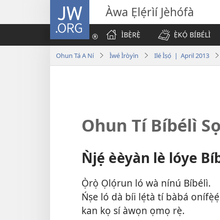
JW.ORG
Àwa Ẹlẹ́rìí Jèhófà
ÌBẸ̀RẸ̀
Ẹ̀KỌ́ BÍBÉLÌ
Ohun Tá A Ní
Ìwé Ìròyìn
Ilé Ìṣọ́ | April 2013
Ohun Tí Bíbélì S
Ǹjẹ́ èèyàn lè lóye Bí
Ọ̀rọ̀ Ọlọ́run ló wà nínú Bíbélì.
Ńṣe ló dà bíi lẹ́tà tí bàbá onífẹ̀ẹ́
kan kọ sí àwọn ọmọ rẹ̀.