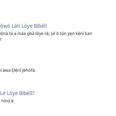
̣wọ́ Láti Lóye Bíbélì
 lọ́nà tá a máa gbà lóye rẹ̀, ṣé ó tún yẹn kẹ́nì kan
?
í àwa Ẹlẹ́rìí Jèhófà.
 Lè Lóye Bíbélì?
 nínú ẹ̀.