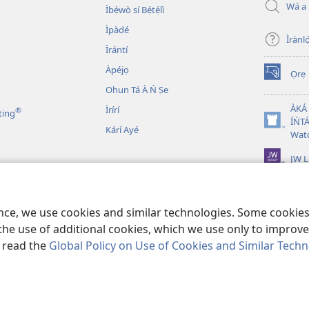
Wá a
Ìbẹ̀wò sí Bẹ́tẹ́lì
Ìpàdé
Ìrànló
Ìrántí
Àpéjọ
Ọrẹ
(opens
Ohun Tá À Ń Ṣe
new
window)
ÀKÁ
Ìrírí
®
ting
ÍŃTÁ
(opens
Kárí Ayé
Wat
new
window)
JW L
n Bíbélì Tá A Gbohùn
 Ẹni Ṣe Eré Ìtàn
ence, we use cookies and similar technologies. Some cooki
the use of additional cookies, which we use only to improve 
, read the
Global Policy on Use of Cookies and Similar Tech
 and Tract Society of Pennsylvania.
ÀDÉHÙN LÍLO ÌKÀNNÌ
|
ÒFIN PÍPA Ì