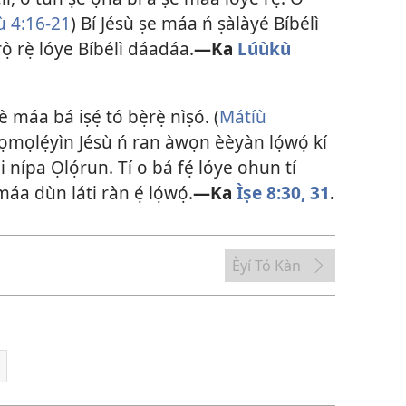
 4:16-21
) Bí Jésù ṣe máa ń ṣàlàyé Bíbélì
ọ̀ rẹ̀ lóye Bíbélì dáadáa.
—Ka
Lúùkù
lè máa bá iṣẹ́ tó bẹ̀rẹ̀ nìṣó. (
Mátíù
ọmọlẹ́yìn Jésù ń ran àwọn èèyàn lọ́wọ́ kí
ni nípa Ọlọ́run. Tí o bá fẹ́ lóye ohun tí
máa dùn láti ràn ẹ́ lọ́wọ́.
—Ka
Ìṣe 8:30, 31
.
Èyí Tó Kàn