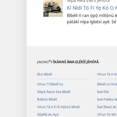
Nípa Àwa Ẹlẹ́rìí Jèhófà
Kí Nìdí Tó Fi Yẹ Kó O 
Bíbélì ń ran ọ̀pọ̀ mílíọ̀nù
pàtàkì nípa ìgbésí ayé. Ṣé 
®
JW.ORG
/ ÌKÀNNÌ ÀWA ẸLẸ́RÌÍ JÈHÓFÀ
Ẹ̀kọ́ Bíbélì
Ohun Tá A N
Ohun Tí Bíbélì Sọ
Bíbélì orí íńtá
Àlàyé Àwọn Ẹsẹ Bíbélì
Ìwé Ńlá
Ìkẹ́kọ̀ọ́ Bíbélì
Ìwé Pẹlẹbẹ &
Ohun Tá A Fi Ń Kẹ́kọ̀ọ́ Bíbélì
Ìwé Ìléwọ́ àti
Àlàáfíà àti Ayọ̀
Ohun Tó Wà L