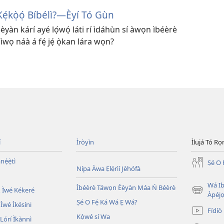
Kẹ́kọ̀ọ́ Bíbélì?—Èyí Tó Gùn
 èèyàn kárí ayé lọ́wọ́ láti rí ìdáhùn sí àwọn ìbéèrè
ìwọ náà á fẹ́ jẹ́ ọ̀kan lára wọn?
í
Ìròyìn
Ìlujá Tó Ro
nẹ́ẹ̀tì
Ṣé O 
Nípa Àwa Ẹlẹ́rìí Jèhófà
Wá Ib
Ìbéèrè Táwọn Èèyàn Máa Ń Béèrè
 Ìwé Kékeré
(opens
Àpéjo
Ṣé O Fẹ́ Ká Wá Ẹ Wá?
new
 Ìwé Ìkésíni
Fídíò
window)
Kọ̀wé sí Wa
órí Ìkànnì