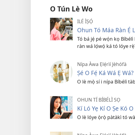
O Tún Lè Wo
ILÉ ÌṢỌ́
Ohun Tó Máa Ràn Ẹ́ Ló
Tó bá jẹ́ pé wọ́n kọ Bíbélì
ràn wá lọ́wọ́ ká tó lóye rẹ̀
Nípa Àwa Ẹlẹ́rìí Jèhófà
Ṣé O Fẹ́ Ká Wá Ẹ Wá?
O lè mọ̀ sí i nípa Bíbélì tàb
OHUN TÍ BÍBÉLÌ SỌ
Kí Ló Yẹ Kí O Ṣe Kó O
O lè lóye ọ̀rọ̀ pàtàkì tó wà