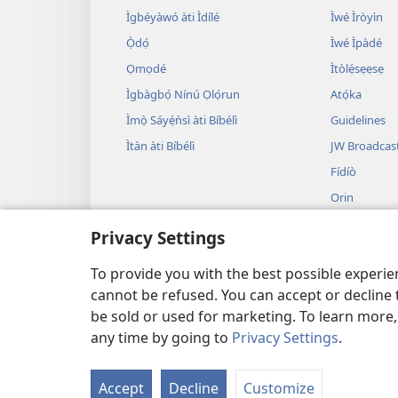
Ìgbéyàwó àti Ìdílé
Ìwé Ìròyìn
Ọ̀dọ́
Ìwé Ìpàdé
Ọmọdé
Ìtòlẹ́sẹẹsẹ
Ìgbàgbọ́ Nínú Ọlọ́run
Atọ́ka
Ìmọ̀ Sáyẹ́ǹsì àti Bíbélì
Guidelines
Ìtàn àti Bíbélì
JW Broadcas
Fídíò
Orin
Àwọn Eré Ìtà
Privacy Settings
Ẹ̀ Sílẹ̀
Bíbélì Kíkà Bí
To provide you with the best possible experi
cannot be refused. You can accept or decline 
be sold or used for marketing. To learn more
any time by going to
Privacy Settings
.
Copyright
© 2026 Watch Tower Bible
Accept
Decline
Customize