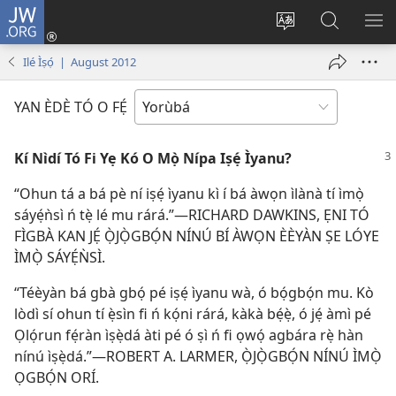
JW.ORG
Wọlé
(opens
Yí
Wa
GB
new
èdè
JW.ORG
YÍ
Ilé Ìṣọ́ | August 2012
window)
ìkànnì
JÁ
pa
YAN ÈDÈ TÓ O FẸ́
dà
Kí Nìdí Tó Fi Yẹ Kó O Mọ̀ Nípa Iṣẹ́ Ìyanu?
“Ohun tá a bá pè ní iṣẹ́ ìyanu kì í bá àwọn ìlànà tí ìmọ̀
sáyẹ́ǹsì ń tẹ̀ lé mu rárá.”​—RICHARD DAWKINS, ẸNI TÓ
FÌGBÀ KAN JẸ́ Ọ̀JỌ̀GBỌ́N NÍNÚ BÍ ÀWỌN ÈÈYÀN ṢE LÓYE
ÌMỌ̀ SÁYẸ́ǸSÌ.
“Téèyàn bá gbà gbọ́ pé iṣẹ́ ìyanu wà, ó bọ́gbọ́n mu. Kò
lòdì sí ohun tí ẹ̀sìn fi ń kọ́ni rárá, kàkà bẹ́ẹ̀, ó jẹ́ àmì pé
Ọlọ́run fẹ́ràn ìṣẹ̀dá àti pé ó ṣì ń fi ọwọ́ agbára rẹ̀ hàn
nínú ìṣẹ̀dá.”​—ROBERT A. LARMER, Ọ̀JỌ̀GBỌ́N NÍNÚ ÌMỌ̀
ỌGBỌ́N ORÍ.