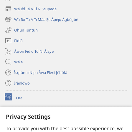
Wá Ibi Tá A Ti Ń Ṣe Ìpàdé
(opens
new
Wá Ibi Tá A Ti Máa Ṣe Àpéjọ Àgbègbè
(opens
window)
new
Ohun Tuntun
window)
Fídíò
Àwọn Fídíò Tó Ní Àlàyé
Wá a
Ìsọfúnni Nípa Àwa Ẹlẹ́rìí Jèhófà
Ìrànlọ́wọ́
Ọrẹ
(opens
new
window)
ÀKÁ ÌWÉ ORÍ ÍŃTÁNẸ́Ẹ̀TÌ TI Watchtower™
Privacy Settings
(opens
new
®
JW Hub
To provide you with the best possible experience, we
window)
(opens