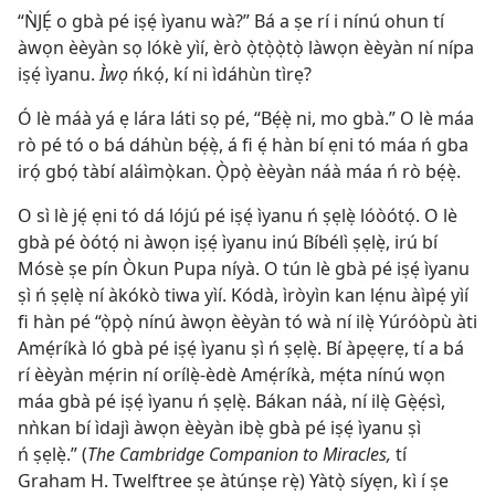
“ǸJẸ́ o gbà pé iṣẹ́ ìyanu wà?” Bá a ṣe rí i nínú ohun tí
àwọn èèyàn sọ lókè yìí, èrò ọ̀tọ̀ọ̀tọ̀ làwọn èèyàn ní nípa
iṣẹ́ ìyanu.
Ìwọ
ńkọ́, kí ni ìdáhùn tìrẹ?
Ó lè máà yá ẹ lára láti sọ pé, “Bẹ́ẹ̀ ni, mo gbà.” O lè máa
rò pé tó o bá dáhùn bẹ́ẹ̀, á fi ẹ́ hàn bí ẹni tó máa ń gba
irọ́ gbọ́ tàbí aláìmọ̀kan. Ọ̀pọ̀ èèyàn náà máa ń rò bẹ́ẹ̀.
O sì lè jẹ́ ẹni tó dá lójú pé iṣẹ́ ìyanu ń ṣẹlẹ̀ lóòótọ́. O lè
gbà pé òótọ́ ni àwọn iṣẹ́ ìyanu inú Bíbélì ṣẹlẹ̀, irú bí
Mósè ṣe pín Òkun Pupa níyà. O tún lè gbà pé iṣẹ́ ìyanu
ṣì ń ṣẹlẹ̀ ní àkókò tiwa yìí. Kódà, ìròyìn kan lẹ́nu àìpẹ́ yìí
fi hàn pé “ọ̀pọ̀ nínú àwọn èèyàn tó wà ní ilẹ̀ Yúróòpù àti
Amẹ́ríkà ló gbà pé iṣẹ́ ìyanu ṣì ń ṣẹlẹ̀. Bí àpẹẹrẹ, tí a bá
rí èèyàn mẹ́rin ní orílẹ̀-èdè Amẹ́ríkà, mẹ́ta nínú wọn
máa gbà pé iṣẹ́ ìyanu ń ṣẹlẹ̀. Bákan náà, ní ilẹ̀ Gẹ̀ẹ́sì,
nǹkan bí ìdajì àwọn èèyàn ibẹ̀ gbà pé iṣẹ́ ìyanu ṣì
ń ṣẹlẹ̀.” (
The Cambridge Companion to Miracles,
tí
Graham H. Twelftree ṣe àtúnṣe rẹ̀) Yàtọ̀ síyẹn, kì í ṣe