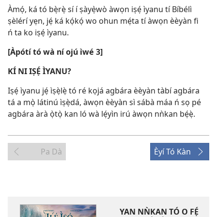
Àmọ́, ká tó bẹ̀rẹ̀ sí í ṣàyẹ̀wò àwọn iṣẹ́ ìyanu tí Bíbélì
ṣèlérí yẹn, jẹ́ ká kọ́kọ́ wo ohun mẹ́ta tí àwọn èèyàn fi
ń ta ko iṣẹ́ ìyanu.
[Àpótí tó wà ní ojú ìwé 3]
KÍ NI IṢẸ́ ÌYANU?
Iṣẹ́ ìyanu jẹ́ ìṣẹ̀lẹ̀ tó ré kọjá agbára èèyàn tàbí agbára
tá a mọ̀ látinú ìṣẹ̀dá, àwọn èèyàn sì sábà máa ń sọ pé
agbára àrà ọ̀tọ̀ kan ló wà lẹ́yìn irú àwọn nǹkan bẹ́ẹ̀.
Pa Dà
Èyí Tó Kàn
YAN NǸKAN TÓ O FẸ́