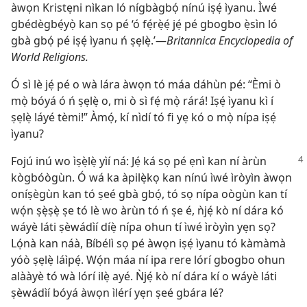
àwọn Kristẹni nìkan ló nígbàgbọ́ nínú iṣẹ́ ìyanu. Ìwé
gbédègbẹ́yọ̀ kan sọ pé ‘ó fẹ́rẹ̀ẹ́ jẹ́ pé gbogbo ẹ̀sìn ló
gbà gbọ́ pé iṣẹ́ ìyanu ń ṣẹlẹ̀.’—
Britannica Encyclopedia of
World Religions.
Ó sì lè jẹ́ pé o wà lára àwọn tó máa dáhùn pé: “Èmi ò
mọ̀ bóyá ó ń ṣẹlẹ̀ o, mi ò sì fẹ́ mọ̀ rárá! Iṣẹ́ ìyanu kì í
ṣẹlẹ̀ láyé tèmi!” Àmọ́, kí nìdí tó fi yẹ kó o mọ̀ nípa iṣẹ́
ìyanu?
Fojú inú wo ìṣẹ̀lẹ̀ yìí ná: Jẹ́ ká sọ pé ẹnì kan ní àrùn
kògbóògùn. Ó wá ka àpilẹ̀kọ kan nínú ìwé ìròyìn àwọn
oníṣègùn kan tó ṣeé gbà gbọ́, tó sọ nípa oògùn kan tí
wọ́n ṣẹ̀ṣẹ̀ ṣe tó lè wo àrùn tó ń ṣe é, ǹjẹ́ kò ní dára kó
wáyè láti ṣèwádìí díẹ̀ nípa ohun tí ìwé ìròyìn yẹn sọ?
Lọ́nà kan náà, Bíbélì sọ pé àwọn iṣẹ́ ìyanu tó kàmàmà
yóò ṣẹlẹ̀ láìpẹ́. Wọ́n máa ní ipa rere lórí gbogbo ohun
alààyè tó wà lórí ilẹ̀ ayé. Ǹjẹ́ kò ní dára kí o wáyè láti
ṣèwádìí bóyá àwọn ìlérí yẹn ṣeé gbára lé?