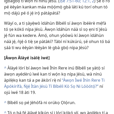
ìgbàgbọ́ tí wọ́n ní nínú Jésù. (
Ìṣe 7:51-60;
12:1, 2
) Ṣé o rò
pé èèyàn kankan máa mọ̀ọ́mọ̀ gbà láti kú torí ohun tó
mọ̀ dájú pé ó jẹ́ irọ́ pátápátá?
Wàyí o, a ti ṣàyẹ̀wò ìdáhùn Bíbélì sí àwọn ìbéèrè mẹ́fà
tó ṣe kókó nípa Jésù. Àwọn ìdáhùn náà sì sọ ẹni tí Jésù
jẹ́ fún wa kedere. Àmọ́, ohun yòówù kí àwọn ìdáhùn
náà jẹ́, ǹjẹ́ ó tiẹ̀ ṣe pàtàkì? Tàbí ní kúkúrú, ṣé ohun tó bá
ṣáà ti wu èèyàn lèèyàn lè gbà gbọ́ nípa Jésù?
[Àwọn Àlàyé ìsàlẹ̀ ìwé]
^
Àlàyé lórí bí àwọn ìwé Ìhìn Rere inú Bíbélì ṣe yàtọ̀ sí
àwọn ayédèrú ìwé kan tí wọ́n kọ nípa Jésù, wà nínú
àpilẹ̀kọ kan tá a pe àkòrí rẹ̀ ní
“Àwọn Ìwé Ìhìn Rere Ti
Àpókírífà, Ǹjẹ́ Ìtàn Jésù Tí Bíbélì Kò Sọ Ni Lóòótọ́?”
ní
ojú ìwé 18 àti 19.
^
Bíbélì sọ pé Jèhófà ni orúkọ Ọlọ́run.
^
Tó o bá fẹ́ àlàyé kíkún sí i lórí kókó yìí, wo àpilẹ̀kọ tí a