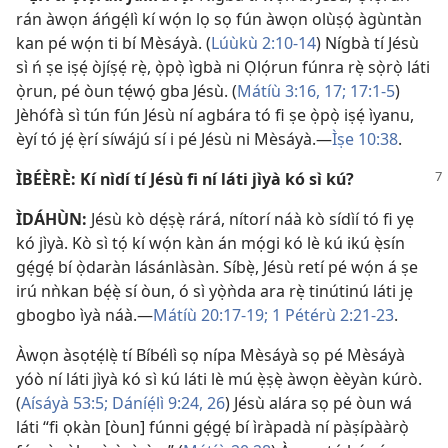
rán àwọn áńgẹ́lì kí wọ́n lọ sọ fún àwọn olùṣọ́ àgùntàn
kan pé wọ́n ti bí Mèsáyà. (
Lúùkù 2:10-14
) Nígbà tí Jésù
sì ń ṣe iṣẹ́ òjíṣẹ́ rẹ̀, ọ̀pọ̀ ìgbà ni Ọlọ́run fúnra rẹ̀ sọ̀rọ̀ láti
ọ̀run, pé òun tẹ́wọ́ gba Jésù. (
Mátíù 3:16, 17;
17:1-5
)
Jèhófà sì tún fún Jésù ní agbára tó fi ṣe ọ̀pọ̀ iṣẹ́ ìyanu,
èyí tó jẹ́ ẹ̀rí síwájú sí i pé Jésù ni Mèsáyà.—
Ìṣe 10:38
.
ÌBÉÈRÈ: Kí nìdí tí Jésù fi ní láti jìyà kó sì kú?
ÌDÁHÙN:
Jésù kò dẹ́ṣẹ̀ rárá, nítorí náà kò sídìí tó fi yẹ
kó jìyà. Kò sì tọ́ kí wọ́n kàn án mọ́gi kó lè kú ikú ẹ̀sín
gẹ́gẹ́ bí ọ̀daràn lásánlàsàn. Síbẹ̀, Jésù retí pé wọ́n á ṣe
irú nǹkan bẹ́ẹ̀ sí òun, ó sì yọ̀ǹda ara rẹ̀ tinútinú láti jẹ
gbogbo ìyà náà.—
Mátíù 20:17-19;
1 Pétérù 2:21-23
.
Àwọn àsọtẹ́lẹ̀ tí Bíbélì sọ nípa Mèsáyà sọ pé Mèsáyà
yóò ní láti jìyà kó sì kú láti lè mú ẹ̀ṣẹ̀ àwọn èèyàn kúrò.
(
Aísáyà 53:5;
Dáníẹ́lì 9:24,
26
) Jésù alára sọ pé òun wá
láti “fi ọkàn [òun] fúnni gẹ́gẹ́ bí ìràpadà ní pàṣípààrọ̀