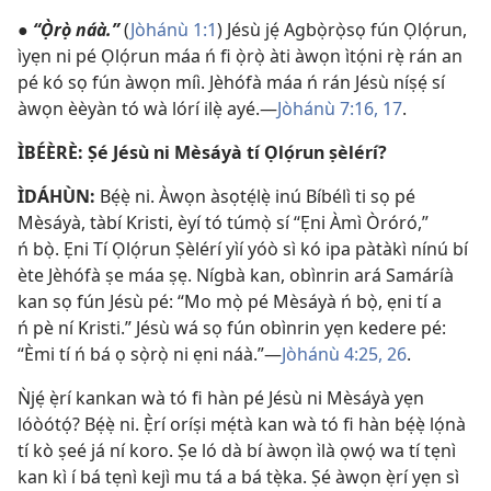
●
“Ọ̀rọ̀ náà.”
(
Jòhánù 1:1
) Jésù jẹ́ Agbọ̀rọ̀sọ fún Ọlọ́run,
ìyẹn ni pé Ọlọ́run máa ń fi ọ̀rọ̀ àti àwọn ìtọ́ni rẹ̀ rán an
pé kó sọ fún àwọn míì. Jèhófà máa ń rán Jésù níṣẹ́ sí
àwọn èèyàn tó wà lórí ilẹ̀ ayé.—
Jòhánù 7:16, 17
.
ÌBÉÈRÈ: Ṣé Jésù ni Mèsáyà tí Ọlọ́run ṣèlérí?
ÌDÁHÙN:
Bẹ́ẹ̀ ni. Àwọn àsọtẹ́lẹ̀ inú Bíbélì ti sọ pé
Mèsáyà, tàbí Kristi, èyí tó túmọ̀ sí “Ẹni Àmì Òróró,”
ń bọ̀. Ẹni Tí Ọlọ́run Ṣèlérí yìí yóò sì kó ipa pàtàkì nínú bí
ète Jèhófà ṣe máa ṣẹ. Nígbà kan, obìnrin ará Samáríà
kan sọ fún Jésù pé: “Mo mọ̀ pé Mèsáyà ń bọ̀, ẹni tí a
ń pè ní Kristi.” Jésù wá sọ fún obìnrin yẹn kedere pé:
“Èmi tí ń bá ọ sọ̀rọ̀ ni ẹni náà.”—
Jòhánù 4:25, 26
.
Ǹjẹ́ ẹ̀rí kankan wà tó fi hàn pé Jésù ni Mèsáyà yẹn
lóòótọ́? Bẹ́ẹ̀ ni. Ẹ̀rí oríṣi mẹ́tà kan wà tó fi hàn bẹ́ẹ̀ lọ́nà
tí kò ṣeé já ní koro. Ṣe ló dà bí àwọn ìlà ọwọ́ wa tí tẹnì
kan kì í bá tẹnì kejì mu tá a bá tẹ̀ka. Ṣé àwọn ẹ̀rí yẹn sì