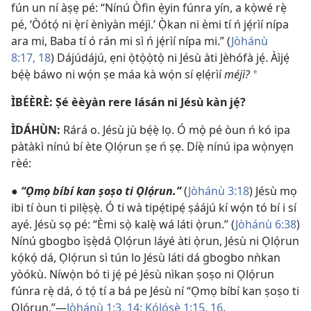
fún un ní àṣẹ pé: “Nínú Òfin ẹ̀yin fúnra yín, a kọ̀wé rẹ̀
pé, ‘Òótọ́ ni ẹ̀rí ènìyàn méjì.’ Ọ̀kan ni èmi tí ń jẹ́rìí nípa
ara mi, Baba tí ó rán mi sì ń jẹ́rìí nípa mi.” (
Jòhánù
8:17, 18
) Dájúdájú, ẹni ọ̀tọ̀ọ̀tọ̀ ni Jésù àti Jèhófà jẹ́. Àìjẹ́
bẹ́ẹ̀ báwo ni wọ́n ṣe máa kà wọ́n sí ẹlẹ́rìí
méjì?
*
ÌBÉÈRÈ: Ṣé èèyàn rere lásán ni Jésù kàn jẹ́?
ÌDÁHÙN:
Rárá o. Jésù jù bẹ́ẹ̀ lọ. Ó mọ̀ pé òun ń kó ipa
pàtàkì nínú bí ète Ọlọ́run ṣe ń ṣẹ. Díẹ̀ nínú ipa wọ̀nyẹn
rèé:
●
“Ọmọ bíbí kan ṣoṣo ti Ọlọ́run.”
(
Jòhánù 3:18
) Jésù mọ
ibi tí òun ti pilẹ̀ṣẹ̀. Ó ti wà tipẹ́tipẹ́ ṣáájú kí wọ́n tó bí i sí
ayé. Jésù sọ pé: “Èmi sọ̀ kalẹ̀ wá láti ọ̀run.” (
Jòhánù 6:38
)
Nínú gbogbo ìṣẹ̀dá Ọlọ́run láyé àti ọ̀run, Jésù ni Ọlọ́run
kọ́kọ́ dá, Ọlọ́run sì tún lo Jésù láti dá gbogbo nǹkan
yòókù. Níwọ̀n bó ti jẹ́ pé Jésù nìkan ṣoṣo ni Ọlọ́run
fúnra rẹ̀ dá, ó tọ́ tí a bá pe Jésù ní “Ọmọ bíbí kan ṣoṣo ti
Ọlọ́run.”—
Jòhánù 1:3,
14;
Kólósè 1:15, 16
.