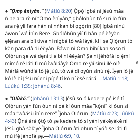
●
“Ọmọ ènìyàn.”
(
Mátíù 8:20
) Ọ̀pọ̀ ìgbà ni Jésù máa
ń pe ara rẹ̀ ní “Ọmọ ènìyàn,” gbólóhùn tó sì ń lò fún
ara rẹ̀ yìí fara hàn ní nǹkan bí ọgọ́rin [80] ìgbà nínú
àwọn ìwé Ìhìn Rere. Gbólóhùn yìí fi hàn pé èèyàn
ẹlẹ́ran ara bíi tiwa ni nígbà tó wà láyé, kì í ṣe Ọlọ́run tó
kàn para dà di èèyàn. Báwo ni Ọmọ bíbí kan ṣoṣo ti
Ọlọ́run ṣe wá dẹni tí a bí ní èèyàn? Ṣe ni Jèhófà lo ẹ̀mí
mímọ́ rẹ̀ láti fi mú ìwàláàyè Ọmọ rẹ̀ yìí
sínú ilé ọlẹ̀
Màríà wúńdíá tó jẹ́ Júù, tó wá di oyún sínú rẹ̀. Ìyẹn ló jẹ́
kó lè bí Jésù ní ẹni pípé tí kò ní ẹ̀ṣẹ̀ rárá.—
Mátíù 1:18;
Lúùkù 1:35;
Jòhánù 8:46
.
●
“Olùkọ́.”
(
Jòhánù 13:13
) Jésù sọ ọ́ kedere pé iṣẹ́ tí
Ọlọ́run yàn fún òun ni pé kí òun máa “kọ́ni” kí òun sì
máa “wàásù ìhìn rere” Ìjọba Ọlọ́run. (
Mátíù 4:23;
Lúùkù
4:43
) Ọ̀nà àrà ọ̀tọ̀ tó ṣe kedere tó sì yéni yékéyéké ni
Jésù gbà ṣàlàyé Ìjọba Ọlọ́run àti ohun tí yóò ṣe láti fi
mú ìfẹ́ Jèhófà ṣẹ.—
Mátíù 6:9, 10
.