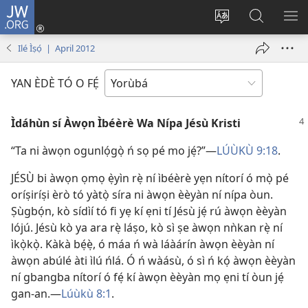
JW.ORG
Wọlé
(opens
Yí
Wa
GB
new
èdè
JW.ORG
YÍ
Ilé Ìṣọ́ | April 2012
window)
ìkànnì
JÁ
pa
YAN ÈDÈ TÓ O FẸ́
dà
Ìdáhùn sí Àwọn Ìbéèrè Wa Nípa Jésù Kristi
“Ta ni àwọn ogunlọ́gọ̀ ń sọ pé mo jẹ́?”—
LÚÙKÙ 9:18
.
JÉSÙ bi àwọn ọmọ ẹ̀yìn rẹ̀ ní ìbéèrè yẹn nítorí ó mọ̀ pé
oríṣiríṣi èrò tó yàtọ̀ síra ni àwọn èèyàn ní nípa òun.
Ṣùgbọ́n, kò sídìí tó fi yẹ kí ẹni tí Jésù jẹ́ rú àwọn èèyàn
lójú. Jésù kò ya ara rẹ̀ láṣo, kò sì ṣe àwọn nǹkan rẹ̀ ní
ìkọ̀kọ̀. Kàkà bẹ́ẹ̀, ó máa ń wà láàárín àwọn èèyàn ní
àwọn abúlé àti ìlú ńlá. Ó ń wàásù, ó sì ń kọ́ àwọn èèyàn
ní gbangba nítorí ó fẹ́ kí àwọn èèyàn mọ ẹni tí òun jẹ́
gan-an.—
Lúùkù 8:1
.