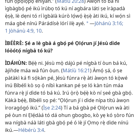
fún ọ̀pọ̀lọpọ̀ ènìyàn.” (
Mátíù 20:28
) Àwọn tó bá ní
ìgbàgbọ́ pé ikú ìrúbọ tó kú ní agbára láti ṣe ìràpadà
ẹ̀ṣẹ̀, lè dẹni tó rí ìgbàlà kúrò lọ́wọ́ ẹ̀ṣẹ̀ àti ikú, kí wọ́n sì
máa gbé nínú Párádísè lórí ilẹ̀ ayé.
—
Jòhánù 3:16;
*
1 Jòhánù 4:9, 10
.
ÌBÉÈRÈ: Ṣé a lè gbà á gbọ́ pé Ọlọ́run jí Jésù dìde
lóòótọ́ nígbà tó kú?
ÌDÁHÙN:
Bẹ́ẹ̀ ni. Jésù mọ̀ dájú pé nígbà tí òun bá kú,
àjíǹde máa wà fún òun. (
Mátíù 16:21
) Àmọ́ ṣá, ó ṣe
pàtàkì ká fi sọ́kàn pé, Jésù fúnra rẹ̀ àti àwọn tó kọ̀wé
inú Bíbélì kò sọ ọ́ níbì kankan pé ṣe ló kàn tún máa
fúnra rẹ̀ jí dìde tó bá kú. Irú ọ̀rọ̀ bẹ́ẹ̀ kò ní ṣeé gbà gbọ́.
Kàkà bẹ́ẹ̀, Bíbélì sọ pé: “Ọlọ́run jí i dìde nípa títú àwọn
ìroragógó ikú.” (
Ìṣe 2:24
) Tí a bá gbà pé Ọlọ́run wà àti
pé òun ni Ẹlẹ́dàá tó dá ohun gbogbo, kò yẹ kó ṣòro fún
wa nígbà náà láti gbà gbọ́ pé ó lè jí Ọmọ rẹ̀ dìde nínú
ikú.—
Hébérù 3:4
.