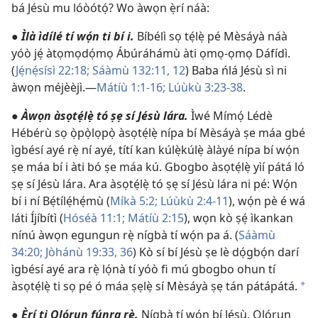
bá Jésù mu lóòótọ́? Wo àwọn ẹ̀rí náà:
●
Ìlà ìdílé tí wọ́n ti bí i.
Bíbélì sọ tẹ́lẹ̀ pé Mèsáyà náà
yóò jẹ́ àtọmọdọ́mọ Ábúráhámù àti ọmọ-ọmọ Dáfídì.
(
Jẹ́nẹ́sísì 22:18;
Sáàmù 132:11, 12
) Baba ńlá Jésù sì ni
àwọn méjèèjì.—
Mátíù 1:1-16;
Lúùkù 3:23-38
.
●
Àwọn àsọtẹ́lẹ̀ tó ṣẹ sí Jésù lára.
Ìwé Mímọ́ Lédè
Hébérù sọ ọ̀pọ̀lọpọ̀ àsọtẹ́lẹ̀ nípa bí Mèsáyà ṣe máa gbé
ìgbésí ayé rẹ̀ ní ayé, títí kan kúlẹ̀kúlẹ̀ àlàyé nípa bí wọ́n
ṣe máa bí i àti bó ṣe máa kú. Gbogbo àsọtẹ́lẹ̀ yìí pátá ló
ṣẹ sí Jésù lára. Ara àsọtẹ́lẹ̀ tó ṣẹ sí Jésù lára ni pé: Wọ́n
bí i ní Bẹ́tílẹ́hẹ́mù (
Míkà 5:2;
Lúùkù 2:4-11
), wọ́n pè é wá
láti Íjíbítì (
Hóséà 11:1;
Mátíù 2:15
), wọn kò ṣẹ́ ìkankan
nínú àwọn egungun rẹ̀ nígbà tí wọ́n pa á. (
Sáàmù
34:20;
Jòhánù 19:33,
36
) Kò sí bí Jésù ṣe lè dọ́gbọ́n darí
ìgbésí ayé ara rẹ̀ lọ́nà tí yóò fi mú gbogbo ohun tí
àsọtẹ́lẹ̀ ti sọ pé ó máa ṣẹlẹ̀ sí Mèsáyà ṣẹ tán pátápátá.
*
●
Ẹ̀rí ti Ọlọ́run fúnra rẹ̀.
Nígbà tí wọ́n bí Jésù, Ọlọ́run