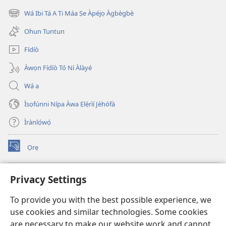
new
Wá Ibi Tá A Ti Máa Ṣe Àpéjọ Àgbègbè
(opens
window)
new
Ohun Tuntun
window)
Fídíò
Àwọn Fídíò Tó Ní Àlàyé
Wá a
Ìsọfúnni Nípa Àwa Ẹlẹ́rìí Jèhófà
Ìrànlọ́wọ́
Ọrẹ
(opens
new
window)
ÀKÁ ÌWÉ ORÍ ÍŃTÁNẸ́Ẹ̀TÌ TI Watchtower™
Privacy Settings
(opens
new
®
JW Hub
To provide you with the best possible experience, we
window)
(opens
use cookies and similar technologies. Some cookies
new
®
JW Library
window)
are necessary to make our website work and cannot