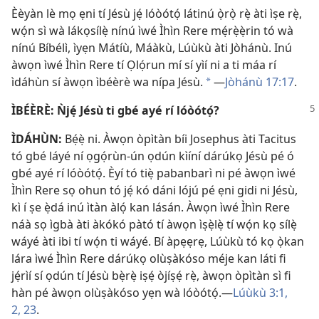
Èèyàn lè mọ ẹni tí Jésù jẹ́ lóòótọ́ látinú ọ̀rọ̀ rẹ̀ àti ìṣe rẹ̀,
wọ́n sì wà lákọsílẹ̀ nínú ìwé Ìhìn Rere mẹ́rẹ̀ẹ̀rin tó wà
nínú Bíbélì, ìyẹn Mátíù, Máàkù, Lúùkù àti Jòhánù. Inú
àwọn ìwé Ìhìn Rere tí Ọlọ́run mí sí yìí ni a ti máa rí
ìdáhùn sí àwọn ìbéèrè wa nípa Jésù.
—
Jòhánù 17:17
.
*
ÌBÉÈRÈ: Ǹjẹ́ Jésù ti gbé ayé rí lóòótọ́?
ÌDÁHÙN:
Bẹ́ẹ̀ ni. Àwọn òpìtàn bíi Josephus àti Tacitus
tó gbé láyé ní ọgọ́rùn-ún ọdún kìíní dárúkọ Jésù pé ó
gbé ayé rí lóòótọ́. Èyí tó tiẹ̀ pabanbarì ni pé àwọn ìwé
Ìhìn Rere sọ ohun tó jẹ́ kó dáni lójú pé ẹni gidi ni Jésù,
kì í ṣe ẹ̀dá inú ìtàn àlọ́ kan lásán. Àwọn ìwé Ìhìn Rere
náà sọ ìgbà àti àkókó pàtó tí àwọn ìṣẹ̀lẹ̀ tí wọ́n kọ sílẹ̀
wáyé àti ibi tí wọ́n ti wáyé. Bí àpẹẹrẹ, Lúùkù tó kọ ọ̀kan
lára ìwé Ìhìn Rere dárúkọ olùṣàkóso méje kan láti fi
jẹ́rìí sí ọdún tí Jésù bẹ̀rẹ̀ iṣẹ́ òjíṣẹ́ rẹ̀, àwọn òpìtàn sì fi
hàn pé àwọn olùṣàkóso yẹn wà lóòótọ́.—
Lúùkù 3:1,
2,
23
.