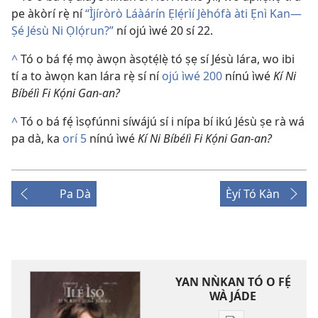
pe àkòrí rẹ̀ ní
“Ìjíròrò Láàárín Ẹlẹ́rìí Jèhófà àti Ẹnì Kan—
Ṣé Jésù Ni Ọlọ́run?”
ní ojú ìwé 20 sí 22.
^
Tó o bá fẹ́ mọ àwọn àsọtẹ́lẹ̀ tó ṣẹ sí Jésù lára, wo ibi
tí a to àwọn kan lára rẹ̀ sí ní
ojú ìwé 200
nínú ìwé
Kí Ni
Bíbélì Fi Kọ́ni Gan-an?
^
Tó o bá fẹ́ ìsọfúnni síwájú sí i nípa bí ikú Jésù ṣe rà wá
pa dà, ka
orí 5
nínú ìwé
Kí Ni Bíbélì Fi Kọ́ni Gan-an?
Pa Dà
Èyí Tó Kàn
YAN NǸKAN TÓ O FẸ́
WÀ JÁDE