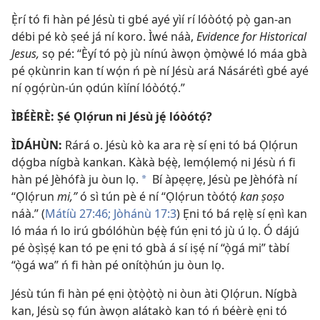
Ẹ̀rí tó fi hàn pé Jésù ti gbé ayé yìí rí lóòótọ́ pọ̀ gan-an
débi pé kò ṣeé já ní koro. Ìwé náà,
Evidence for Historical
Jesus,
sọ pé: “Èyí tó pọ̀ jù nínú àwọn ọ̀mọ̀wé ló máa gbà
pé ọkùnrin kan tí wọ́n ń pè ní Jésù ará Násárétì gbé ayé
ní ọgọ́rùn-ún ọdún kìíní lóòótọ́.”
ÌBÉÈRÈ: Ṣé Ọlọ́run ni Jésù jẹ́ lóòótọ́?
ÌDÁHÙN:
Rárá o. Jésù kò ka ara rẹ̀ sí ẹni tó bá Ọlọ́run
dọ́gba nígbà kankan. Kàkà bẹ́ẹ̀, lemọ́lemọ́ ni Jésù ń fi
hàn pé Jèhófà ju òun lọ.
Bí àpẹẹrẹ, Jésù pe Jèhófà ní
*
“Ọlọ́run
mi,”
ó sì tún pè é ní “Ọlọ́run tòótọ́
kan ṣoṣo
náà.” (
Mátíù 27:46;
Jòhánù 17:3
) Ẹni tó bá rẹlẹ̀ sí ẹnì kan
ló máa ń lo irú gbólóhùn bẹ́ẹ̀ fún ẹni tó jù ú lọ. Ó dájú
pé òṣìṣẹ́ kan tó pe ẹni tó gbà á sí iṣẹ́ ní “ọ̀gá mi” tàbí
“ọ̀gá wa” ń fi hàn pé onítọ̀hún ju òun lọ.
Jésù tún fi hàn pé ẹni ọ̀tọ̀ọ̀tọ̀ ni òun àti Ọlọ́run. Nígbà
kan, Jésù sọ fún àwọn alátakò kan tó ń béèrè ẹni tó