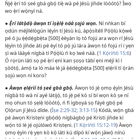
Ǹjẹ́ ẹ̀rí tó ṣeé gbà gbọ́ tiẹ̀ wà pé Jésù jíǹde lóòótọ́? Ìwọ
wo ẹ̀rí wọ̀nyí ná.
●
Ẹ̀rí látọ̀dọ̀ àwọn tí ìṣẹ̀lẹ̀ náà ṣojú wọn.
Ní nǹkan bí
ọdún méjìlélógún lẹ́yìn tí Jésù kú, àpọ́sítélì Pọ́ọ̀lù kọ̀wé
pé ó ju ẹ̀ẹ́dẹ́gbẹ̀ta [500] èèyàn lọ tó fojú ara wọn rí Jésù
lẹ́yìn tó jíǹde àti pé èyí tó pọ̀ jú lára àwọn tó fojú rí i yẹn
ṣì wà láàyè nígbà tí Pọ́ọ̀lù ń kọ ìwé náà. (
1 Kọ́ríńtì 15:6
)
Ó rọrùn láti sọ pé ẹ̀rí ẹnì kan ṣoṣo tàbí ẹni méjì kì í
ṣòótọ́, àmọ́ ta ló máa lè já ẹ̀ẹ́dẹ́gbẹ̀ta [500] ẹlẹ́rìí tí ọ̀ràn
ṣojú wọn ní koro?
●
Àwọn ẹlẹ́rìí tó ṣeé gbà gbọ́.
Àwọn tó jẹ́ ọmọ ẹ̀yìn Jésù
nígbà tó wà ní ayé látijọ́, tó jẹ́ pé kò sí bí wọn kò ṣe ní
mọ ohun tó ṣẹlẹ̀ lóòótọ́, ń fi ìgboyà sọ fáyé gbọ́ pé
Ọlọ́run jí Jésù dìde. (
Ìṣe 2:29-32;
3:13-15
) Kódà, wọ́n gbà
pé àwọn Kristẹni gbọ́dọ̀ nígbàgbọ́ pé Kristi jíǹde kí
wọ́n tó lè jẹ́ ojúlówó Kristẹni. (
1 Kọ́ríńtì 15:12-19
) Àwọn
ọmọ ẹ̀yìn rẹ̀ yẹn kò kọ̀ láti kú dípò kí wọ́n jáwọ́ nínú