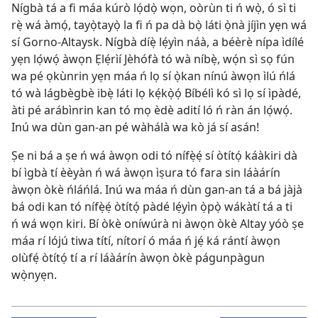
Nígbà tá a fi máa kúrò lọ́dọ̀ wọn, oòrùn ti ń wọ̀, ó sì ti
rẹ̀ wá àmọ́, tayọ̀tayọ̀ la fi ń pa dà bọ̀ láti ọ̀nà jíjìn yẹn wá
sí Gorno-Altaysk. Nígbà díẹ̀ lẹ́yìn náà, a béèrè nípa ìdílé
yẹn lọ́wọ́ àwọn Ẹlẹ́rìí Jèhófà tó wà níbẹ̀, wọ́n sì sọ fún
wa pé ọkùnrin yẹn máa ń lọ sí ọ̀kan nínú àwọn ìlú ńlá
tó wà lágbègbè ibẹ̀ láti lọ kẹ́kọ̀ọ́ Bíbélì kó sì lọ sí ìpàdé,
àti pé arábìnrin kan tó mọ èdè adití ló ń ràn án lọ́wọ́.
Inú wa dùn gan-an pé wàhálà wa kò já sí asán!
Ṣe ni bá a ṣe ń wá àwọn odi tó nífẹ̀ẹ́ sí òtítọ́ káàkiri dà
bí ìgbà tí èèyàn ń wá àwọn ìṣura tó fara sin láàárín
àwọn òkè ńláńlá. Inú wa máa ń dùn gan-an tá a bá jàjà
bá odi kan tó nífẹ̀ẹ́ òtítọ́ pàdé lẹ́yìn ọ̀pọ̀ wákàtí tá a ti
ń wá wọn kiri. Bí òkè oníwúrà ni àwọn òkè Altay yóò ṣe
máa rí lójú tiwa títí, nítorí ó máa ń jẹ́ ká rántí àwọn
olùfẹ́ òtítọ́ tí a rí láàárín àwọn òkè págunpàgun
wọ̀nyẹn.