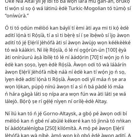
Òkè Ńlá Altai yìí jẹ́ ibi tó bá wọn lára mu gan-an, orúkọ
tí wọ́n sì sọ ọ́ wá látinú èdè Turkic-Mogolian tó túmọ̀ sí
“oníwúrà.”
Ó ti tó ọdún mélòó kan báyìí tí èmi àti aya mi ti kọ́ èdè
adití lọ́nà ti Rọ́ṣíà, tí a sì ti bẹ̀rẹ̀ sí í ṣe ìbẹ̀wò sí ìjọ àwọn
adití tó jẹ́ Ẹlẹ́rìí Jèhófà àti sí àwọn àwùjọ wọn kéékèèké
tó wà káàkiri. Ní ilẹ̀ Rọ́ṣíà, ó lé ní ọgọ́rùn-ún [100] ẹ̀yà
àti onírúurú àṣà ìbílẹ̀ tó lé ní àádọ́rin [70] tí wọ́n jọ ń lo
èdè kan ṣoṣo, ìyẹn èdè Rọ́ṣíà. Àwọn odi tó wà láàárín
àwọn Ẹlẹ́rìí Jèhófà níbẹ̀ náà ní èdè kan tí wọ́n jọ ń sọ,
ìyẹn èdè adití lọ́nà ti Rọ́ṣíà. Àwọn odi yìí máa ń ṣe ara
wọn lọ́kan, púpọ̀ nínú àwọn tí a sì ń bá pàdé ló máa
ń hára gàgà láti sọ nípa ara wọn fún wa àti láti ṣe wá
lálejò. Bọ́rọ̀ ṣe rí gẹ́lẹ́ nìyẹn ní orílẹ̀-èdè Altay.
Ní ìlú kan tó ń jẹ́ Gorno-Altaysk, a gbọ́ pé àwọn odi bí
mélòó kan ń gbé ní abúlé kékeré kan tó jìnnà tó nǹkan
bí àádọ́talénígba [250] kìlómítà. A mọ̀ pé àwọn Ẹlẹ́rìí
Jèhófà kan wà níbẹ̀, àmọ́ wọn kò gbọ́ èdè àwọn adití. A