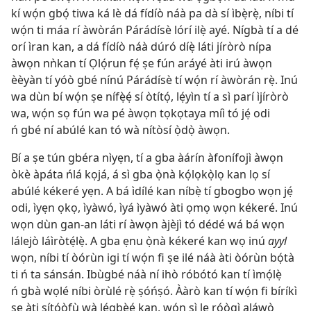
kí wọ́n gbọ́ tiwa ká lè dá fídíò náà pa dà sí ìbẹ̀rẹ̀, níbi tí
wọ́n ti máa rí àwòrán Párádísè lórí ilẹ̀ ayé. Nígbà tí a dé
orí ìran kan, a dá fídíò náà dúró díẹ̀ láti jíròrò nípa
àwọn nǹkan tí Ọlọ́run fẹ́ ṣe fún aráyé àti irú àwọn
èèyàn tí yóò gbé nínú Párádísè tí wọ́n rí àwòrán rẹ̀. Inú
wa dùn bí wọ́n ṣe nífẹ̀ẹ́ sí òtítọ́, lẹ́yìn tí a sì parí ìjíròrò
wa, wọ́n sọ fún wa pé àwọn tọkọtaya míì tó jẹ́ odi
ń gbé ní abúlé kan tó wà nítòsí ọ̀dọ̀ àwọn.
Bí a ṣe tún gbéra nìyẹn, tí a gba àárín àfonífojì àwọn
òkè àpáta ńlá kọjá, á sì gba ọ̀nà kọ́lọkọ̀lọ kan lọ sí
abúlé kékeré yẹn. A bá ìdílé kan níbẹ̀ tí gbogbo wọn jẹ́
odi, ìyẹn ọkọ, ìyàwó, ìyá ìyàwó àti ọmọ wọn kékeré. Inú
wọn dùn gan-an láti rí àwọn àjèjì tó dédé wá bá wọn
lálejò láìròtẹ́lẹ̀. A gba ẹnu ọ̀nà kékeré kan wọ inú
ayyl
wọn, níbi tí òórùn igi tí wọ́n fi ṣe ilé náà àti òórùn bọ́tà
ti ń ta sánsán. Ibùgbé náà ní ihò róbótó kan tí ìmọ́lẹ̀
ń gbà wọlé níbi òrùlé rẹ̀ ṣóńṣó. Ààrò kan tí wọ́n fi bíríkì
ṣe àti sítóòfù wà lẹ́gbẹ̀ẹ́ kan, wọ́n sì lẹ rọ́ọ̀gì aláwọ̀