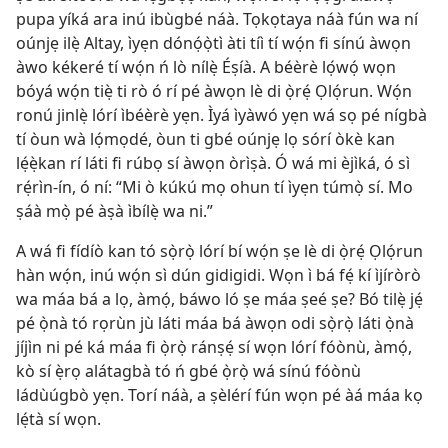
pupa yíká ara inú ibùgbé náà. Tọkọtaya náà fún wa ní
oúnjẹ ilẹ̀ Altay, ìyẹn dónọ́ọ̀tì àti tíì tí wọ́n fi sínú àwọn
àwo kékeré tí wọ́n ń lò nílẹ̀ Éṣíà. A béèrè lọ́wọ́ wọn
bóyá wọ́n tiẹ̀ ti rò ó rí pé àwọn lè di ọ̀rẹ́ Ọlọ́run. Wọ́n
ronú jinlẹ̀ lórí ìbéèrè yẹn. Ìyá ìyàwó yẹn wá sọ pé nígbà
tí òun wà lọ́mọdé, òun ti gbé oúnjẹ lọ sórí òkè kan
lẹ́ẹ̀kan rí láti fi rúbọ sí àwọn òrìṣà. Ó wá mi èjìká, ó sì
rẹ́rìn-ín, ó ní: “Mi ò kúkú mọ ohun tí ìyẹn túmọ̀ sí. Mo
ṣáà mọ̀ pé àṣà ìbílẹ̀ wa ni.”
A wá fi fídíò kan tó sọ̀rọ̀ lórí bí wọ́n ṣe lè di ọ̀rẹ́ Ọlọ́run
hàn wọ́n, inú wọ́n sì dún gidigidi. Wọn ì bá fẹ́ kí ìjíròrò
wa máa bá a lọ, àmọ́, báwo ló ṣe máa ṣeé ṣe? Bó tilẹ̀ jẹ́
pé ọ̀nà tó rọrùn jù láti máa bá àwọn odi sọ̀rọ̀ láti ọ̀nà
jíjìn ni pé ká máa fi ọ̀rọ̀ ránṣẹ́ sí wọn lórí fóònù, àmọ́,
kò sí ẹ̀rọ alátagbà tó ń gbé ọ̀rọ̀ wá sínú fóònù
ládùúgbò yẹn. Torí náà, a ṣèlérí fún wọn pé àá máa kọ
lẹ́tà sí wọn.