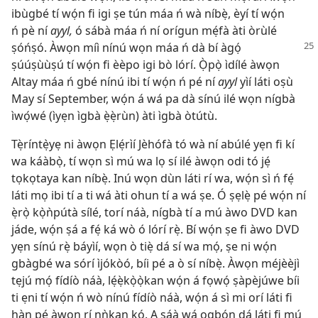
ibùgbé tí wọ́n fi igi ṣe tún máa ń wà níbẹ̀, èyí tí wọ́n
ń pè ní
ayyl,
ó sábà máa ń ní orígun mẹ́fà àti òrùlé
ṣóńṣó. Àwọn
míì nínú wọn máa ń dà bí àgọ́
ṣúúṣùùṣú tí wọ́n fi èèpo igi bò lórí. Ọ̀pọ̀ ìdílé àwọn
Altay máa ń gbé nínú ibi tí wọ́n ń pé ní
ayyl
yìí láti oṣù
May sí September, wọ́n á wá pa dà sínú ilé wọn nígbà
ìwọ́wé (ìyẹn ìgbà ẹ̀ẹ̀rùn) àti ìgbà òtútù.
Tẹ̀ríntẹ̀yẹ ni àwọn Ẹlẹ́rìí Jèhófà tó wà ní abúlé yẹn fi kí
wa káàbọ̀, tí wọn sì mú wa lọ sí ilé àwọn odi tó jẹ́
tọkọtaya kan níbẹ̀. Inú wọn dùn láti rí wa, wọ́n sì ń fẹ́
láti mọ ibi tí a ti wá àti ohun tí a wá ṣe. Ó ṣẹlẹ̀ pé wọ́n ní
ẹ̀rọ̀ kọ̀ǹpútà sílé, torí náà, nígbà tí a mú àwo DVD kan
jáde, wọ́n ṣá a fẹ́ ká wò ó lórí rẹ̀. Bí wọ́n ṣe fi àwo DVD
yẹn sínú rẹ̀ báyìí, wọn ò tiẹ̀ dá sí wa mọ́, ṣe ni wọ́n
gbàgbé wa sórí ìjókòó, bíi pé a ò sí níbẹ̀. Àwọn méjèèjì
tẹjú mọ́ fídíò náà, lẹ́ẹ̀kọ̀ọ̀kan wọ́n á fọwọ́ ṣàpèjúwe bíi
ti ẹni tí wọ́n ń wò nínú fídíò náà, wọ́n á sì mi orí láti fi
hàn pé àwọn rí nǹkan kọ́. A ṣáà wá ọgbọ́n dá láti fi mú