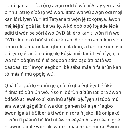
ronú gan-an nípa ọ̀rọ̀ àwọn odi tó wà ní Altay yẹn, a sì
pinnu láti lọ síbẹ̀ lọ wá wọn. Ìtara wa wú àwọn odi méjì
kan lórí, ìyẹn Yuri àti Tatyana tí wọ́n jẹ́ tọkọtaya, àwọn
méjèèjì sì gbà láti bá wa lọ. A kó ọ̀pọ̀lọpọ̀ ìtẹ̀jáde lédè
adití tí wọ́n ṣe sórí àwo DVD àti ẹ̀rọ kan tí wọ́n fi ń wo
DVD sínú ọkọ̀ bọ́ọ̀sì kékeré kan. A rọ nǹkan mímu sínú
ohun èlò amú-nǹkan-gbóná ńlá kan, a tún gbé oúnjẹ bí
búrẹ́dì ẹlẹ́ran àti oúnjẹ ilẹ̀ Rọ́ṣíà míì dání. Lẹ́yìn ìyẹn, a
wá fọ́n oògùn tó ń lé eégbọn sára aṣọ àti bàtà wa
dáadáa, torí àwọn eégbọn ibẹ̀ sábà máa ń fa àrùn kan
tó máa ń mú ọpọlọ wú.
Ọ̀nà tí a gbà lọ sọ́hùn jẹ́ ọ̀nà tó gba ẹ̀gbẹ̀ẹ̀gbẹ́ òkè
ńláńlá tó dùn-ún wò. Ńṣe ni òórùn dídùn láti ara àwọn
òdòdó àti ewéko sì kún inú afẹ́fẹ́ ibẹ̀. Ìyẹn sì túbọ̀ mú
ara wa yá gágá! Inú wa dùn gan-an bá a ṣe rí agbo
àwọn ìgalà ilẹ̀ Sìbéríà tí wọ́n ń rọra ń jẹko. Ilé onípákó
tí wọ́n fi páànù bò lórí ni àwọn èèyàn Altay máa ń gbé
ní àwọn abúlé wọn, ilé wọn sì máa ń sún mọ́ra. Àwọn