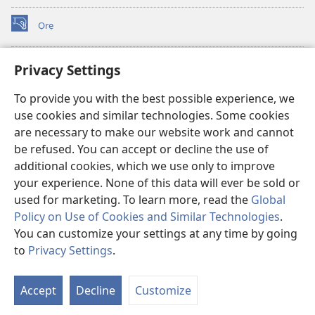
Ọrẹ
(opens
new
window)
ÀKÁ ÌWÉ ORÍ ÍŃTÁNẸ́Ẹ̀TÌ TI Watchtower™
Privacy Settings
(opens
new
®
JW Hub
To provide you with the best possible experience, we
window)
(opens
use cookies and similar technologies. Some cookies
new
®
JW Library
window)
are necessary to make our website work and cannot
be refused. You can accept or decline the use of
®
Watchtower Library
additional cookies, which we use only to improve
your experience. None of this data will ever be sold or
used for marketing. To learn more, read the
Global
Policy on Use of Cookies and Similar Technologies
.
Copyright
© 2026 Watch Tower Bible and Tract Society of Pennsylvania.
You can customize your settings at any time by going
ÀDÉHÙN LÍLO ÌKÀNNÌ
|
ÒFIN PÍPA ÌSỌFÚNNI MỌ́
|
PRIVACY
to
Privacy Settings
.
Fi
SETTINGS
O
Accept
Decline
Customize
Tó
W