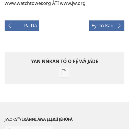
www.watchtower.org ÀTI www.jw.org
Pa Dà
Èyí Tó Kàn
YAN NǸKAN TÓ O FẸ́ WÀ JÁDE
Bó
o
ṣe
fẹ́
wa
ìtẹ̀jáde
jáde
®
JW.ORG
/ ÌKÀNNÌ ÀWA ẸLẸ́RÌÍ JÈHÓFÀ
ILÉ