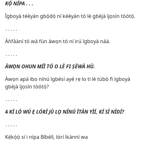
KỌ́ NÍPA . . .
Ìgboyà téèyàn gbọ́dọ̀ ní kéèyàn tó lè gbèjà ìjọsìn tòótọ́.
․․․․․
Àǹfààní tó wà fún àwọn tó ní irú ìgboyà náà.
․․․․․
ÀWỌN OHUN MÍÌ TÓ O LÈ FI ṢÈWÀ HÙ.
Àwọn apá ibo nínú ìgbésí ayé rẹ lo ti lè túbọ̀ fi ìgboyà
gbèjà ìjọsìn tòótọ́?
․․․․․
4
KÍ LÓ WÚ Ẹ LÓRÍ JÙ LỌ NÍNÚ ÌTÀN YÌÍ, KÍ SÌ NÌDÍ?
․․․․․
Kẹ́kọ̀ọ́ sí i nípa Bíbélì, lórí ìkànnì wa