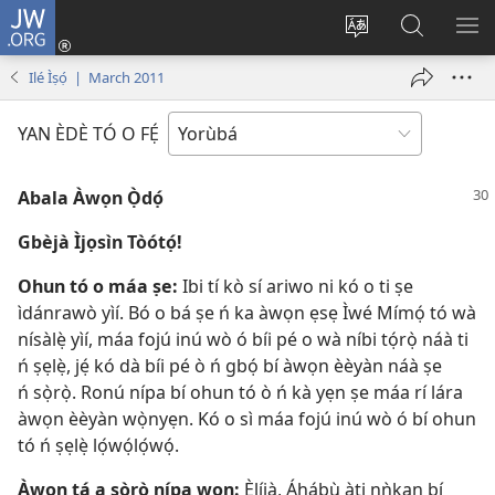
JW.ORG
Wọlé
(opens
Yí
Wa
GB
new
èdè
JW.ORG
YÍ
Ilé Ìṣọ́ | March 2011
window)
ìkànnì
JÁ
pa
YAN ÈDÈ TÓ O FẸ́
dà
Abala Àwọn Ọ̀dọ́
Gbèjà Ìjọsìn Tòótọ́!
Ohun tó o máa ṣe:
Ibi tí kò sí ariwo ni kó o ti ṣe
ìdánrawò yìí. Bó o bá ṣe ń ka àwọn ẹsẹ Ìwé Mímọ́ tó wà
nísàlẹ̀ yìí, máa fojú inú wò ó bíi pé o wà níbi tọ́rọ̀ náà ti
ń ṣẹlẹ̀, jẹ́ kó dà bíi pé ò ń gbọ́ bí àwọn èèyàn náà ṣe
ń sọ̀rọ̀. Ronú nípa bí ohun tó ò ń kà yẹn ṣe máa rí lára
àwọn èèyàn wọ̀nyẹn. Kó o sì máa fojú inú wò ó bí ohun
tó ń ṣẹlẹ̀ lọ́wọ́lọ́wọ́.
Àwọn tá a sọ̀rọ̀ nípa wọn:
Èlíjà, Áhábù àti nǹkan bí