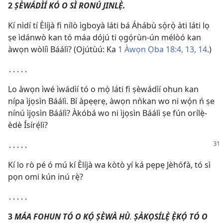
2
ṢÈWÁDÌÍ KÓ O SÌ RONÚ JINLẸ̀.
Kí nìdí tí Èlíjà fi nílò ìgboyà láti bá Áhábù sọ̀rọ̀ àti láti lọ
ṣe ìdánwò kan tó máa dójú ti ọgọ́rùn-ún mélòó kan
àwọn wòlíì Báálì? (Ojútùú: Ka
1 Àwọn Ọba 18:4,
13, 14
.)
․․․․․
Lo àwọn ìwé ìwádìí tó o mọ̀ láti fi ṣèwádìí ohun kan
nípa ìjọsìn Báálì. Bí àpẹẹrẹ, àwọn nǹkan wo ni wọ́n ń ṣe
nínú ìjọsìn Báálì? Àkóbá wo ni ìjọsìn Báálì ṣe fún orílẹ̀-
èdè Ísírẹ́lì?
․․․․․
Kí lo rò pé ó mú kí Èlíjà wa kòtò yí ká pẹpẹ Jèhófà, tó sì
pọn omi kún inú rẹ̀?
․․․․․
3
MÁA FOHUN TÓ O KỌ́ ṢÈWÀ HÙ
.
ṢÀKỌSÍLẸ̀ Ẹ̀KỌ́ TÓ O