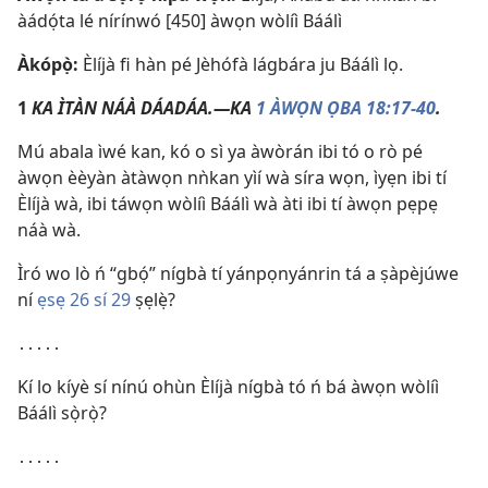
àádọ́ta lé nírínwó [450] àwọn wòlíì Báálì
Àkópọ̀:
Èlíjà fi hàn pé Jèhófà lágbára ju Báálì lọ.
1
KA ÌTÀN NÁÀ DÁADÁA.—KA
1 ÀWỌN ỌBA 18:17-40
.
Mú abala ìwé kan, kó o sì ya àwòrán ibi tó o rò pé
àwọn èèyàn àtàwọn nǹkan yìí wà síra wọn, ìyẹn ibi tí
Èlíjà wà, ibi táwọn wòlíì Báálì wà àti ibi tí àwọn pẹpẹ
náà wà.
Ìró wo lò ń “gbọ́” nígbà tí yánpọnyánrin tá a ṣàpèjúwe
ní
ẹsẹ 26 sí 29
ṣẹlẹ̀?
․․․․․
Kí lo kíyè sí nínú ohùn Èlíjà nígbà tó ń bá àwọn wòlíì
Báálì sọ̀rọ̀?
․․․․․