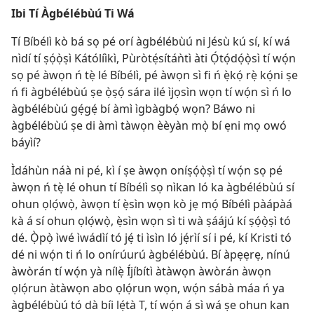
Ibi Tí Àgbélébùú Ti Wá
Tí Bíbélì kò bá sọ pé orí àgbélébùú ni Jésù kú sí, kí wá
nìdí tí ṣọ́ọ̀ṣì Kátólíìkì, Pùròtẹ́sítáǹtì àti Ọ́tọ́dọ́ọ̀sì tí wọ́n
sọ pé àwọn ń tẹ̀ lé Bíbélì, pé àwọn sì fi ń ẹ̀kọ́ rẹ̀ kọ́ni ṣe
ń fi àgbélébùú ṣe ọ̀ṣọ́ sára ilé ìjọsìn wọn tí wọ́n sì ń lo
àgbélébùú gẹ́gẹ́ bí àmì ìgbàgbọ́ wọn? Báwo ni
àgbélébùú ṣe di àmì tàwọn èèyàn mọ̀ bí ẹni mọ owó
báyìí?
Ìdáhùn náà ni pé, kì í ṣe àwọn oníṣọ́ọ̀ṣì tí wọ́n sọ pé
àwọn ń tẹ̀ lé ohun tí Bíbélì sọ nìkan ló ka àgbélébùú sí
ohun ọlọ́wọ̀, àwọn tí ẹ̀sìn wọn kò jẹ mọ́ Bíbélì pàápàá
kà á sí ohun ọlọ́wọ̀, ẹ̀sìn wọn sì ti wà ṣáájú kí ṣọ́ọ̀ṣì tó
dé. Ọ̀pọ̀ ìwé ìwádìí tó jẹ́ ti ìsìn ló jẹ́rìí sí i pé, kí Kristi tó
dé ni wọ́n ti ń lo onírúurú àgbélébùú. Bí àpẹẹrẹ, nínú
àwòrán tí wọ́n yà nílẹ̀ Íjíbítì àtàwọn àwòrán àwọn
ọlọ́run àtàwọn abo ọlọ́run wọn, wọ́n sábà máa ń ya
àgbélébùú tó dà bíi lẹ́tà T, tí wọ́n á sì wá ṣe ohun kan