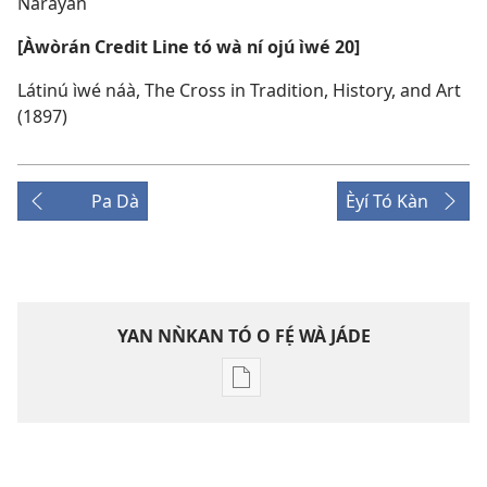
Narayan
[Àwòrán Credit Line tó wà ní ojú ìwé 20]
Látinú ìwé náà, The Cross in Tradition, History, and Art
(1897)
Pa Dà
Èyí Tó Kàn
YAN NǸKAN TÓ O FẸ́ WÀ JÁDE
Bó
o
ṣe
fẹ́