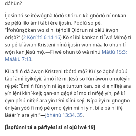
dáhùn?
Ìjọsìn tó ṣe ìtẹ́wọ́gbà lọ́dọ̀ Ọlọ́run kò gbọ́dọ̀ ní nǹkan
ṣe pẹ̀lú lílo àmì tàbí ère ìjọsìn. Pọ́ọ̀lù sọ pé,
“Ìfohùnṣọ̀kan wo sì ni tẹ́ńpìlì Ọlọ́run ní pẹ̀lú àwọn
òrìṣà?” (
2 Kọ́ríńtì 6:14-16
) Kò sí ibì kankan tí Ìwé Mímọ́ ti
sọ pé kí àwọn Kristẹni nínú ìjọsìn wọn máa lo ohun tí
wọ́n kan Jésù mọ́.—Fi wé ohun tó wà nínú
Mátíù 15:3;
Máàkù 7:13
.
Kí la fi ń dá àwọn Kristẹni tòótọ́ mọ̀? Kì í ṣe àgbélébùú
tàbí àmì èyíkéyìí, àmọ́ ìfẹ́ ni. Jésù sọ fún àwọn ọmọlẹ́yìn
rẹ̀ pé: “Èmi ń fún yín ní àṣẹ tuntun kan, pé kí ẹ nífẹ̀ẹ́ ara
yín lẹ́nì kìíní-kejì; gan-an gẹ́gẹ́ bí mo ti nífẹ̀ẹ́ yín, pé kí
ẹ̀yin pẹ̀lú nífẹ̀ẹ́ ara yín lẹ́nì kìíní-kejì. Nípa èyí ni gbogbo
ènìyàn yóò fi mọ̀ pé ọmọ ẹ̀yìn mi ni yín, bí ẹ bá ní ìfẹ́
láàárín ara yín.”—
Jòhánù 13:34, 35
.
[Ìsọfúnni tá a pàfiyèsí sí ní ojú ìwé 19]