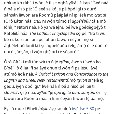
nǹkan kọ́ tàbí tí wọ́n lè fi ṣe ọgbà yíká ilẹ̀ kan.” Ìwé náà
ń bá a nìṣó pé: “Ó ṣeé ṣe kó jẹ́ pé òpó igi tó dúró
ṣánṣán làwọn ará Róòmù pàápàá ní ìpilẹ̀ṣẹ̀ mọ
crux
sí
(Ọ̀rọ̀ Látìn náà,
crux
ni wọ́n túmọ̀ sí
àgbélébùú
tá a mọ̀
lónìí).” Nítorí náà, kò yà wá lẹ́nu pé ìwé gbédègbẹ́yọ̀ ti
Kátólíìkì náà,
The Catholic Encyclopedia
sọ pé: “Bó ti wù
kó rí, kò sí àní-àní pé, ohun táwọn èèyàn mọ̀ sí
àgbélébùú lónìí kì í ṣe àgbélébùú tẹ́lẹ̀, àmọ́ ó jẹ́ òpó tó
dúró ṣánṣán, tí wọ́n gbẹ́ orí rẹ̀ ṣóṣóró.”
Ọ̀rọ̀ Gíríìkì míì tún wà tó ń jẹ́
xyʹlon
, àwọn tí wọ́n kọ
Bíbélì lò ó láti fi ṣàlàyé ohun tí wọ́n fi pa Jésù. Ìwé
atúmọ̀ èdè náà,
A Critical Lexicon and Concordance to the
English and Greek New Testament
túmọ̀
xyʹlon
sí “ẹ̀là igi
gẹdú, ìyẹn òpó igi.” Ìwé náà ń bá a nìṣó pé, bíi ti
staurosʹ,
ọ̀rọ̀ náà,
xyʹlon
“jẹ́
òpó igi tó dúró ṣánṣán,
orí rẹ̀
làwọn ará Róòmù máa ń kan èèyàn tí wọ́n fẹ́ pa mọ́.”
Èyí ló mú kí Bíbélì
Ìròyìn Ayọ̀
sọ nínú
ìwé Ìṣe 5:30
pé: