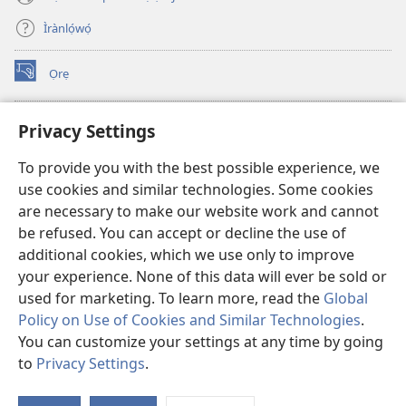
Ìrànlọ́wọ́
Ọrẹ
(opens
new
window)
ÀKÁ ÌWÉ ORÍ ÍŃTÁNẸ́Ẹ̀TÌ TI Watchtower™
Privacy Settings
(opens
new
®
JW Hub
To provide you with the best possible experience, we
window)
(opens
use cookies and similar technologies. Some cookies
new
®
JW Library
window)
are necessary to make our website work and cannot
be refused. You can accept or decline the use of
®
Watchtower Library
additional cookies, which we use only to improve
your experience. None of this data will ever be sold or
used for marketing. To learn more, read the
Global
Policy on Use of Cookies and Similar Technologies
.
Copyright
© 2026 Watch Tower Bible and Tract Society of Pennsylvania.
You can customize your settings at any time by going
ÀDÉHÙN LÍLO ÌKÀNNÌ
|
ÒFIN PÍPA ÌSỌFÚNNI MỌ́
|
PRIVACY
to
Privacy Settings
.
Fi
SETTINGS
O