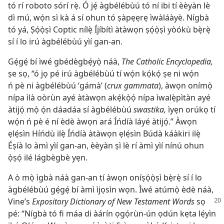
tó rí roboto sórí rẹ̀. Ó jẹ́ àgbélébùú tó ní ibi tí èèyàn lè
dì mú, wọ́n sì kà á sí ohun tó ṣàpẹẹrẹ ìwàláàyè. Nígbà
tó yá, Ṣọ́ọ̀ṣì Coptic nílẹ̀ Íjíbítì àtàwọn ṣọ́ọ̀ṣì yòókù bẹ̀rẹ̀
sí í lo irú àgbélébùú yìí gan-an.
Gẹ́gẹ́ bí ìwé gbédègbẹ́yọ̀ náà,
The Catholic Encyclopedia,
ṣe sọ, “ó jọ pé irú àgbélébùú tí wọ́n kọ́kọ́ ṣe ni wọ́n
ń pè ni àgbélébùú ‘gámà’ (
crux gammata
), àwọn onímọ̀
nípa ìlà oòrùn ayé àtàwọn akẹ́kọ̀ọ́ nípa ìwalẹ̀pìtàn ayé
àtijọ́ mọ̀ ọ́n dáadáa sí àgbélébùú
swastika,
ìyẹn orúkọ tí
wọ́n ń pè é ní èdè àwọn ará Íńdíà láyé àtijọ́.” Àwọn
ẹlẹ́sìn Híńdù ilẹ̀ Íńdíà àtàwọn ẹlẹ́sìn Búdà káàkiri ilẹ̀
Éṣíà lo àmì yìí gan-an, èèyàn ṣì lè rí àmì yìí nínú ohun
ọ̀ṣọ́ ilé lágbègbè yẹn.
A ò mọ̀ ìgbà náà gan-an tí àwọn oníṣọ́ọ̀ṣì bẹ̀rẹ̀ sí í lo
àgbélébùú gẹ́gẹ́ bí àmì ìjọsìn wọn. Ìwé atúmọ̀ èdè náà,
Vine’s
Expository Dictionary of New Testament Words
sọ
pé: “Nígbà tó fi máa di àárín ọgọ́rùn-ún ọdún kẹta lẹ́yìn