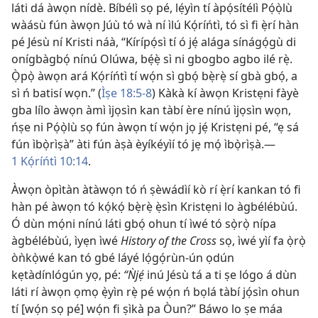
láti dá àwọn nídè. Bíbélì sọ pé, lẹ́yìn tí àpọ́sítélì Pọ́ọ̀lù
wàásù fún àwọn Júù tó wà ní ìlú Kọ́ríńtì, tó sì fi ẹ̀rí hàn
pé Jésù ní Kristi náà, “Kírípọ́sì tí ó jẹ́ alága sínágọ́gù di
onígbàgbọ́ nínú Olúwa, bẹ́ẹ̀ sì ni gbogbo agbo ilé rẹ̀.
Ọ̀pọ̀ àwọn ará Kọ́ríńtì tí wọ́n sì gbọ́ bẹ̀rẹ̀ sí gbà gbọ́, a
sì ń batisí wọn.” (
Ìṣe 18:5-8
) Kàkà kí àwọn Kristẹni fàyè
gba lílo àwọn àmì ìjọsìn kan tàbí ère nínú ìjọsìn wọn,
ńṣe ni Pọ́ọ̀lù sọ fún àwọn tí wọ́n jọ jẹ́ Kristẹni pé, “ẹ sá
fún ìbọ̀rìṣà” àti fún àṣà èyíkéyìí tó jẹ mọ́ ìbọ̀rìṣà.—
1 Kọ́ríńtì 10:14
.
Àwọn òpìtàn àtàwọn tó ń ṣèwádìí kò rí ẹ̀rí kankan tó fi
hàn pé àwọn tó kọ́kọ́ bẹ̀rẹ̀ ẹ̀sìn Kristẹni lo àgbélébùú.
Ó dùn mọ́ni nínú láti gbọ́ ohun tí ìwé tó sọ̀rọ̀ nípa
àgbélébùú, ìyẹn ìwé
History of the Cross
sọ, ìwé yìí fa ọ̀rọ̀
òǹkọ̀wé kan tó gbé láyé lọ́gọ́rùn-ún ọdún
kẹtàdínlógún yọ, pé:
“Ǹjẹ́
inú Jésù tá a ti ṣe lógo á dùn
láti rí àwọn ọmọ ẹ̀yìn rẹ̀ pé wọ́n ń bọlá tàbí jọ́sìn ohun
tí [wọ́n sọ pé] wọ́n fi ṣìkà pa Òun?” Báwo lo ṣe máa