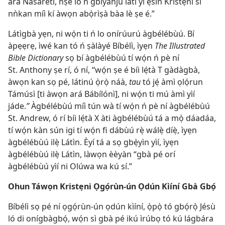
ará Násárétì, ńṣe ló ń gbìyànjú láti yí ẹ̀sìn Kristẹni sí
nǹkan míì kí àwọn abọ̀rìṣà bàa lè ṣe é.”
Látìgbà yẹn, ni wọ́n ti ń lo onírúurú àgbélébùú. Bí
àpẹẹrẹ, ìwé kan tó ń ṣàlàyé Bíbélì, ìyẹn
The Illustrated
Bible Dictionary
sọ bí àgbélébùú tí wọ́n ń pè ní
St. Anthony ṣe rí, ó ní, “wọ́n ṣe é bíi lẹ́tà T gàdàgbà,
àwọn kan sọ pé, látinú ọ̀rọ̀ náà,
tau
tó jẹ́ àmì ọlọ́run
Támúsì [ti àwọn ará Bábílónì], ni wọ́n ti mú àmì yìí
jáde.
”
Àgbélébùú míì tún wà tí wọ́n ń pè ní àgbélébùú
St. Andrew, ó rí bíi lẹ́tà X àti àgbélébùú tá a mọ̀ dáadáa,
tí wọ́n kàn sún igi tí wọ́n fi dábùú rẹ̀ wálẹ̀ díẹ̀, ìyẹn
àgbélébùú ilẹ̀ Látìn. Èyí tá a sọ gbẹ̀yìn yìí, ìyẹn
àgbélébùú ilẹ̀ Látìn, làwọn èèyàn “gbà pé orí
àgbélébùú yìí ni Olúwa wa kú sí.”
Ohun Táwọn Kristẹni Ọgọ́rùn-ún Ọdún Kìíní Gbà Gbọ́
Bíbélì sọ pé ní ọgọ́rùn-ún ọdún kìíní, ọ̀pọ̀ tó gbọ́rọ̀ Jésù
ló di onígbàgbọ́, wọ́n sì gbà pé ikú ìrúbọ tó kú lágbára