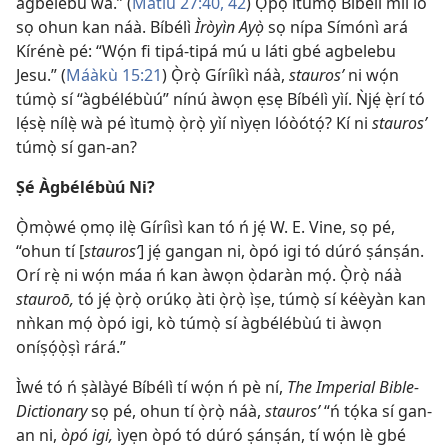
agbelebu wá.” (
Mátíù 27:40,
42
) Ọ̀pọ̀ ìtumọ̀ Bíbélì míì ló
sọ ohun kan náà. Bíbélì
Ìròyìn Ayọ̀
sọ nípa Símónì ará
Kírénè pé: “Wọ́n fi tipá-tipá mú u láti gbé agbelebu
Jesu.” (
Máàkù 15:21
) Ọ̀rọ̀ Gíríìkì náà,
staurosʹ
ni wọ́n
túmọ̀ sí “àgbélébùú” nínú àwọn ẹsẹ Bíbélì yìí. Ǹjẹ́ ẹ̀rí tó
lẹ́sẹ̀ nílẹ̀ wà pé ìtumọ̀ ọ̀rọ̀ yìí nìyẹn lóòótọ́? Kí ni
staurosʹ
túmọ̀ sí gan-an?
Ṣé Àgbélébùú Ni?
Ọ̀mọ̀wé ọmọ ilẹ̀ Gíríìsì kan tó ń jẹ́ W. E. Vine, sọ pé,
“ohun tí [
staurosʹ
] jẹ́ gangan ni, òpó igi tó dúró ṣánṣán.
Orí rẹ̀ ni wọ́n máa ń kan àwọn ọ̀daràn mọ́. Ọ̀rọ̀ náà
stauroō,
tó jẹ́ ọ̀rọ̀ orúkọ àti ọ̀rọ̀ ìṣe, túmọ̀ sí kéèyàn kan
nǹkan mọ́ òpó igi, kò túmọ̀ sí àgbélébùú ti àwọn
oníṣọ́ọ̀ṣì rárá.”
Ìwé tó ń ṣàlàyé Bíbélì tí wọ́n ń pè ní,
The Imperial Bible-
Dictionary
sọ pé, ohun tí ọ̀rọ̀ náà,
staurosʹ
“ń tọ́ka sí gan-
an ni,
òpó igi,
ìyẹn òpó tó dúró ṣánṣán, tí wọ́n lè gbé