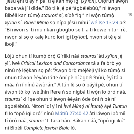
“Jesu ẹni tí ẹ̀yin pa, tí ẹ kàn mọ́ igi [
xyʹlon
], Ọlọ́run àwọn
baba wá jí i dìde.” Bó tilẹ̀ jẹ́ pé “àgbélébùú,” ni àwọn
Bíbélì kan túmọ̀
staurosʹ
sí, síbẹ̀ “igi” ni wọ́n túmọ̀
xyʹlon
sí.
Bibeli Mimọ
sọ nípa Jésù nínú
ìwé Ìṣe 13:29
pé:
“Bi nwọn si ti mu nkan gbogbo ṣẹ ti a ti kọwe nitori rẹ̀,
nwọn si sọ ọ kalẹ kuro lori igi [
xyʹlon
], nwọn si tẹ́ ẹ si
ibojì.”
Lójú ohun tí ìtumọ̀ ọ̀rọ̀ Gíríìkì náà
staurosʹ
àti
xyʹlon
jẹ́
yìí, ìwé
Critical Lexicon and Concordance
tá a fa ọ̀rọ̀ yọ
nínú rẹ̀ lẹ́ẹ̀kan sọ pé: “Àwọn ọ̀rọ̀ méjèèjì yìí kò túmọ̀ sí
ohun táwọn èèyàn lóde òní pè ní àgbélébùú, èyí tá a
máa ń rí nínú àwòrán.” A tún lè sọ ọ́ báyìí pé, ohun tí
àwọn tó kọ ìwé Ìhìn Rere ń sọ nígbà tí wọ́n lo ọ̀rọ̀ náà,
staurosʹ
kì í ṣe ohun tí àwọn èèyàn òde òní ń pè ní
àgbélébùú. Nítorí ìdí yìí ni
Ìwé Mímọ́ ní Ìtumọ̀ Ayé Tuntun
fi lo “òpó igi oró” nínú
Mátíù 27:40-42
àti láwọn ibòmíì
tí ọ̀rọ̀ náà,
staurosʹ
ti fara hàn. Bákan náà, “òpó igi ikú”
ni Bíbélì
Complete Jewish Bible
lò.