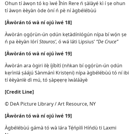
Ohun tí àwọn tó kọ ìwé Ìhìn Rere ń ṣàlàyé kì í ṣe ohun
tí àwọn èèyàn òde òní ń pè ní àgbélébùú
[Àwòrán tó wà ní ojú ìwé 18]
Àwòrán ọgọ́rùn-ún ọdún kẹtàdínlógún nípa bí wọ́n ṣe
ń pa èèyàn lórí
Staurosʹ,
ó wá láti Lipsius’
“De Cruce”
[Àwòrán tó wà ní ojú ìwé 19]
Àwòrán ara ògiri ilẹ̀ íjíbítì (nǹkan bí ọgọ́rùn-ún ọdún
kẹrìnlá ṣáájú Sànmánì Kristẹni) nípa àgbélébùú tó ní ibi
tí èèyànlè dì mú, tó ṣàpẹẹrẹ ìwàláàyè
[Credit Line]
© DeA Picture Library / Art Resource, NY
[Àwòrán tó wà ní ojú ìwé 19]
Àgbélébùú gámà tó wà lára Tẹ́ńpìlì Híńdù ti Laxmi