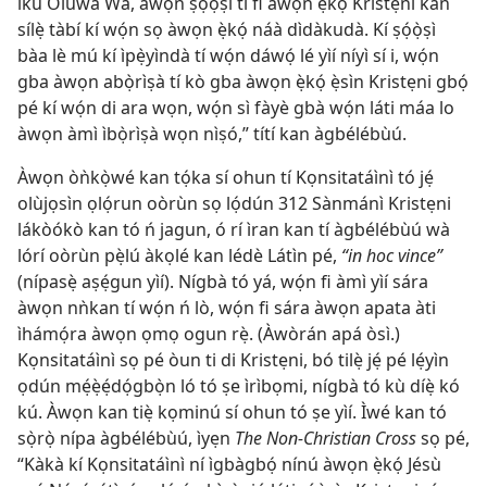
ikú Olúwa Wa, àwọn ṣọ́ọ̀ṣì ti fi àwọn ẹ̀kọ́ Kristẹni kan
sílẹ̀ tàbí kí wọ́n sọ àwọn ẹ̀kọ́ náà dìdàkudà. Kí ṣọ́ọ̀ṣì
bàa lè mú kí ìpẹ̀yìndà tí wọ́n dáwọ́ lé yìí níyì sí i, wọ́n
gba àwọn abọ̀rìṣà tí kò gba àwọn ẹ̀kọ́ ẹ̀sìn Kristẹni gbọ́
pé kí wọ́n di ara wọn, wọ́n sì fàyè gbà wọ́n láti máa lo
àwọn àmì ìbọ̀rìṣà wọn nìṣó,” títí kan àgbélébùú.
Àwọn òǹkọ̀wé kan tọ́ka sí ohun tí Kọnsitatáìnì tó jẹ́
olùjọsìn ọlọ́run oòrùn sọ lọ́dún 312 Sànmánì Kristẹni
lákòókò kan tó ń jagun, ó rí ìran kan tí àgbélébùú wà
lórí oòrùn pẹ̀lú àkọlé kan lédè Látìn pé,
“in hoc vince”
(nípasẹ̀ aṣẹ́gun yìí). Nígbà tó yá, wọ́n fi àmì yìí sára
àwọn nǹkan tí wọ́n ń lò, wọ́n fi sára àwọn apata àti
ìhámọ́ra àwọn ọmọ ogun rẹ̀. (Àwòrán apá òsì.)
Kọnsitatáìnì sọ pé òun ti di Kristẹni, bó tilẹ̀ jẹ́ pé lẹ́yìn
ọdún mẹ́ẹ̀ẹ́dọ́gbọ̀n ló tó ṣe ìrìbọmi, nígbà tó kù díẹ̀ kó
kú. Àwọn kan tiẹ̀ kọminú sí ohun tó ṣe yìí. Ìwé kan tó
sọ̀rọ̀ nípa àgbélébùú, ìyẹn
The Non-Christian Cross
sọ pé,
“Kàkà kí Kọnsitatáìnì ní ìgbàgbọ́ nínú àwọn ẹ̀kọ́ Jésù