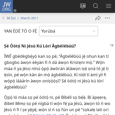
JW.ORG
Wọlé
(opens
Yí
Wa
GB
new
èdè
JW.ORG
YÍ
Ilé Ìṣọ́ | March 2011
window)
ìkànnì
JÁ
pa
YAN ÈDÈ TÓ O FẸ́
dà
Ṣé Òótọ́ Ni Jésù Kú Lórí Àgbélébùú?
ÌWÉ gbédègbẹ́yọ̀ kan sọ pé, “Àgbélébùú jẹ́ ohun kan tí
gbogbo àwọn èèyàn fi ń dá àwọn Kristẹni mọ̀.” Wọ́n
máa ń ya Jésù nínú ọ̀pọ̀ àwòrán àtàwọn iṣẹ́ ọnà tó jẹ́ ti
ẹ̀sìn, pé wọ́n kàn án mọ́ àgbélébùú. Kí nìdí tí àmì yìí fi
wọ́pọ̀ láàárín àwọn oníṣọ́ọ̀ṣì? Ṣé òótọ́ ni Jésù kú lórí
àgbélébùú?
Ọ̀pọ̀ ló máa sọ pé òótọ́ ni, pé Bíbélì sọ bẹ́ẹ̀. Bí àpẹẹrẹ,
Bibeli Mimọ
sọ pé nígbà tí wọ́n fẹ́ pa Jésù, àwọn tó ń wo
Jésù ń fi í ṣe yẹ̀yẹ́, wọ́n sì ń sọ fún un pé “sọkalẹ lati ori