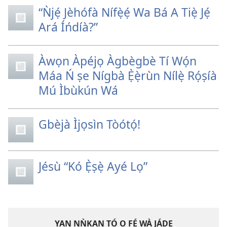
“Ǹjẹ́ Jèhófà Nífẹ̀ẹ́ Wa Bá A Tiẹ̀ Jẹ́
Ará Íńdíà?”
Àwọn Àpéjọ Àgbègbè Tí Wọ́n
Máa Ń ṣe Nígbà Ẹ̀ẹ̀rùn Nílẹ̀ Rọ́ṣíà
Mú Ìbùkún Wá
Gbèjà Ìjọsìn Tòótọ́!
Jésù “Kó Ẹ̀ṣẹ̀ Ayé Lọ”
YAN NǸKAN TÓ O FẸ́ WÀ JÁDE