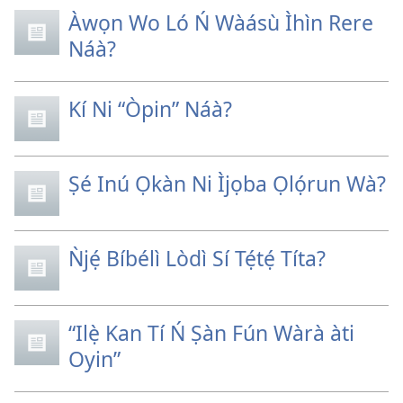
Àwọn Wo Ló Ń Wàásù Ìhìn Rere
Náà?
Kí Ni “Òpin” Náà?
Ṣé Inú Ọkàn Ni Ìjọba Ọlọ́run Wà?
Ǹjẹ́ Bíbélì Lòdì Sí Tẹ́tẹ́ Títa?
“Ilẹ̀ Kan Tí Ń Ṣàn Fún Wàrà àti
Oyin”