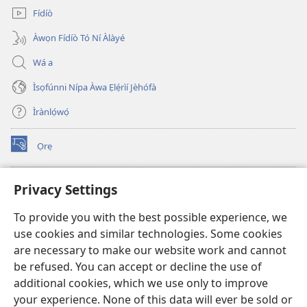
Fídíò
Àwọn Fídíò Tó Ní Àlàyé
Wá a
Ìsọfúnni Nípa Àwa Ẹlẹ́rìí Jèhófà
Ìrànlọ́wọ́
Ọrẹ
(opens
new
window)
ÀKÁ ÌWÉ ORÍ ÍŃTÁNẸ́Ẹ̀TÌ TI Watchtower™
Privacy Settings
(opens
new
®
JW Hub
To provide you with the best possible experience, we
window)
(opens
use cookies and similar technologies. Some cookies
new
®
JW Library
window)
are necessary to make our website work and cannot
be refused. You can accept or decline the use of
®
Watchtower Library
additional cookies, which we use only to improve
your experience. None of this data will ever be sold or