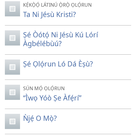
KẸ́KỌ̀Ọ́ LÁTINÚ Ọ̀RỌ̀ ỌLỌ́RUN
Ta Ni Jésù Kristi?
Ṣé Òótọ́ Ni Jésù Kú Lórí
Àgbélébùú?
Ṣé Ọlọ́run Ló Dá Èṣù?
SÚN MỌ́ ỌLỌ́RUN
“Ìwọ Yóò Ṣe Àfẹ́rí”
Ǹjẹ́ O Mọ̀?