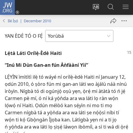
JW.ORG
Wọlé
(opens
Yí
Wa
GB
new
èdè
JW.ORG
YÍ
Ilé Ìṣọ́ | December 2010
window)
ìkànnì
JÁ
pa
YAN ÈDÈ TÓ O FẸ́
dà
Lẹ́tà Láti Orílẹ̀-Èdè Haiti
“Inú Mi Dùn Gan-an fún Àǹfààní Yìí”
LẸ́YÌN ìmìtìtì ilẹ̀ tó wáyé ní orílẹ̀-èdè Haiti ní January 12,
ọdún 2010, ó ṣòro fún mi gan-an láti wo àjálù náà nínú
ìròyìn. Nígbà tó di ogúnjọ́ oṣù yẹn, ọ̀rẹ́ mi àtàtà tó ń jẹ́
Carmen pè mí, ó ní ká yọ̀ǹda ara wa láti lọ ràn wọ́n
lọ́wọ́ ní Haiti. Ọdún mélòó kan sẹ́yìn ni mo ti mọ
Carmen nígbà tá a yọ̀ǹda ara wa láti ṣe nọ́ọ̀sì níbi tí
wọ́n ti kọ́ Gbọ̀ngàn Ìjọba kan. Látìgbà yẹn ni a ti jọ
ń yọ̀ǹda ara wa láti lọ ṣiṣẹ́ láwọn ibòmíì, a sì ti wá di ọ̀rẹ́