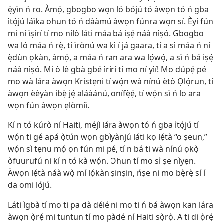
ẹ̀yìn ń ro. Àmọ́, gbogbo wọn ló bójú tó àwọn tó ń gba
ìtọ́jú láìka ohun tó ń dààmú àwọn fúnra wọn sí. Èyí fún
mi ní ìṣírí tí mo nílò láti máa bá iṣẹ́ náà nìṣó. Gbogbo
wa ló máa ń rẹ̀, tí ìrònú wa kì í já gaara, tí a sì máa ń ní
ẹ̀dùn ọkàn, àmọ́, a máa ń ran ara wa lọ́wọ́, a sì ń bá iṣẹ́
náà nìṣó. Mi ò lè gbà gbé ìrírí tí mo ní yìí! Mo dúpẹ́ pé
mo wà lára àwọn Kristẹni tí wọ́n wà nínú ètò Ọlọ́run, tí
àwọn èèyàn ibẹ̀ jẹ́ aláàánú, onífẹ̀ẹ́, tí wọ́n sì ń lo ara
wọn fún àwọn ẹlòmíì.
Kí n tó kúrò ní Haiti, méjì lára àwọn tó ń gba ìtọ́jú tí
wọ́n ti gé apá ọ̀tún wọn gbìyànjú láti kọ lẹ́tà “o ṣeun,”
wọ́n sì tẹnu mọ́ ọn fún mi pé, tí n bá ti wà nínú ọkọ̀
òfuurufú ni kí n tó kà wọ́n. Ohun tí mo sì ṣe nìyẹn.
Àwọn lẹ́tà náà wọ̀ mí lọ́kàn ṣinṣin, ńṣe ni mo bẹ̀rẹ̀ sí í
da omi lójú.
Láti ìgbà tí mo ti pa dà délé ni mo ti ń bá àwọn kan lára
àwọn ọ̀rẹ́ mi tuntun tí mo pàdé ní Haiti sọ̀rọ̀. A ti di ọ̀rẹ́