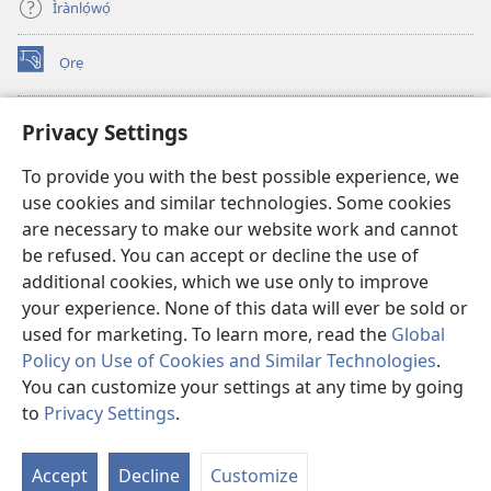
Ìrànlọ́wọ́
Ọrẹ
(opens
new
window)
ÀKÁ ÌWÉ ORÍ ÍŃTÁNẸ́Ẹ̀TÌ TI Watchtower™
Privacy Settings
(opens
new
®
JW Hub
To provide you with the best possible experience, we
window)
(opens
use cookies and similar technologies. Some cookies
new
®
JW Library
window)
are necessary to make our website work and cannot
be refused. You can accept or decline the use of
®
Watchtower Library
additional cookies, which we use only to improve
your experience. None of this data will ever be sold or
used for marketing. To learn more, read the
Global
Policy on Use of Cookies and Similar Technologies
.
Copyright
© 2026 Watch Tower Bible and Tract Society of Pennsylvania.
You can customize your settings at any time by going
ÀDÉHÙN LÍLO ÌKÀNNÌ
|
ÒFIN PÍPA ÌSỌFÚNNI MỌ́
|
PRIVACY
to
Privacy Settings
.
Fi
SETTINGS
O
Accept
Decline
Customize
Tó