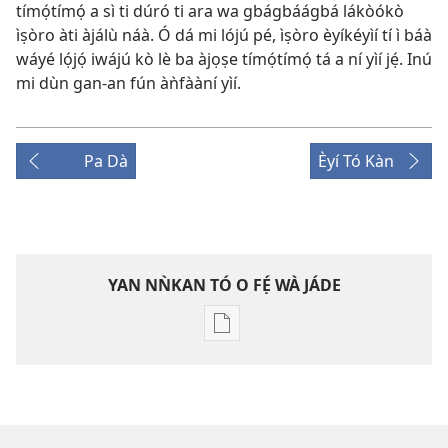
tímọ́tímọ́ a sì ti dúró ti ara wa gbágbáágbá lákòókò
ìṣòro àti àjálù náà. Ó dá mi lójú pé, ìṣòro èyíkéyìí tí ì báà
wáyé lọ́jọ́ iwájú kò lè ba àjọṣe tímọ́tímọ́ tá a ní yìí jẹ́. Inú
mi dùn gan-an fún àǹfààní yìí.
Pa Dà
Èyí Tó Kàn
YAN NǸKAN TÓ O FẸ́ WÀ JÁDE
Bó
o
ṣe
fẹ́
wa