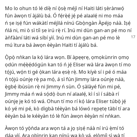
Mo lo ohun tó lé díẹ̀ ní ọ̀sẹ̀ méjì ní Haiti láti ṣèrànwọ́
fún àwọn tí àjálù bá. Ó fẹ́rẹ̀ẹ́ jẹ́ pé alaalẹ́ ni mo máa
ń ṣe iṣẹ́ fún wákàtí méjìlá nínú Gbọ̀ngàn Àpéjọ náà. Iṣẹ́
ńlá ni, mi ò sì tíì ṣe irú rẹ̀ rí. Inú mi dùn gan-an pé mo ní
àǹfààní láti wá síbí yìí. Inú mi dùn gan-an pé mo lè
mú ìtura bá àwọn èèyàn Haiti tí àjálù bá.
Ọ̀pọ̀ nǹkan la kọ́ lára wọn. Bí àpẹẹrẹ, ọmọkùnrin ọmọ
ọdún mẹ́ẹ̀ẹ́dógún kan tó ń jẹ́ Eliser wà lára àwọn tí mo
tọ́jú, wọ́n ti gé ọ̀kan lára ẹsẹ̀ rẹ̀. Mo kíyè sí i pé ó máa
ń tọ́jú oúnjẹ rẹ̀ pa mọ́, á sì fún Jimmy lára oúnjẹ náà,
ẹ̀gbẹ́ ibùsùn rẹ̀ ni Jimmy ń sùn. Ó ṣàlàyé fún mi pé,
Jimmy máa ń wá sọ́dọ̀ òun ní alaalẹ́, kì í sì í sábà rí
oúnjẹ jẹ kó tó wá. Ohun tí mo rí kọ́ lára Eliser túbọ̀ jẹ́
kó yé mi pé, kò dìgbà téèyàn bá lówó rẹpẹtẹ tàbí tí ara
èèyàn bá le kéèyàn tó lè fún àwọn èèyàn ní nǹkan.
Àwọn tó yọ̀ǹda ara wọn tá a jọ ṣiṣẹ́ náà ní irú ẹ̀mí tó
dáa yìí. Ara obìnrin kan nínú wa kò yá, ẹlòmíì sì wà tí