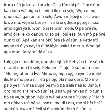
ìrora náà ju ìrora ti ara lọ. Ó sọ fún mi pé ilé ọ̀rẹ́ òun
kan lòun wà nígbà tí ìmìtìtì ilẹ̀ náà ṣẹlẹ̀. Wọn ò mọ
ohun náà gan-an tó ń ṣẹlẹ̀. Àwọn méjèèjì di ara wọn
lọ́wọ́ mú, wọ́n sì bẹ̀rẹ̀ sí í sá lọ sí ọ̀dẹ̀dẹ̀ pẹ̀tẹ́ẹ̀sì náà,
àmọ́ ògiri ya lù wọ́n, ó sì tẹ̀ wọ́n mọ́lẹ̀. Ó pe ọ̀rẹ́ rẹ̀,
àmọ́ ọ̀rẹ́ rẹ̀ kò dáhùn. Ó sọ pé, lójú ẹsẹ̀ lòun mọ̀ pé ọ̀rẹ́
òun ti kú. Apá kan ara òkú ọ̀rẹ́ rẹ̀ yìí sùn lé Ketly títí
àwọn tó ń yọ èèyàn fi dé lẹ́yìn wákàtí mẹ́rin. Wọ́n gé
apá ọ̀tún Ketly títí dé èjìká.
Lálẹ́ ọjọ́ tí mo débẹ̀, gbogbo ìgbà tí Ketly bá ti fẹ́ sùn ló
ń rántí ohun tó ṣẹlẹ̀. Pẹ̀lú omijé lójú, ó sọ fún mi pé:
“Mo mọ ohun tí Ìwé Mímọ́ sọ nípa ọjọ́ ìkẹyìn àti ìmìtìtì
ilẹ̀. Mo mọ̀ pé a ní ìrètí pé ọjọ́ ọ̀la máa dára. Mo mọ̀
pé ó yẹ kí n máa dúpẹ́ pé mi ò bá ìṣẹ̀lẹ̀ náà lọ. Àmọ́, fi
ọ̀rọ̀ mi ro ara rẹ wò fún ìṣẹ́jú kan, pé nǹkan ń lọ fún ẹ
bó ṣe yẹ, ṣùgbọ́n lójijì, o wá bá ara rẹ nírú ipò yìí.” Mi ò
mọ nǹkan tí ǹ bá ṣe, ńṣe ni mo dì í mú, mo sì bẹ̀rẹ̀ sí í
sunkún. Àwa méjèèjì sì ń sunkún títí tó fi sùn lọ.