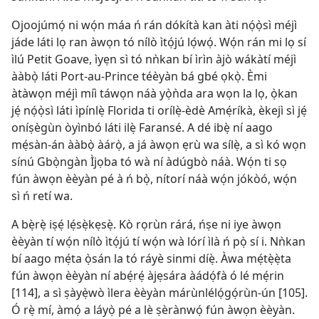
Ojoojúmọ́ ni wọ́n máa ń rán dókítà kan àti nọ́ọ̀sì méjì
jáde láti lọ ran àwọn tó nílò ìtọ́jú lọ́wọ́. Wọ́n rán mi lọ sí
ìlú Petit Goave, ìyẹn sì tó nǹkan bí ìrìn àjò wákàtí méjì
ààbọ̀ láti Port-au-Prince téèyàn bá gbé ọkọ̀. Èmi
àtàwọn méjì míì táwọn náà yọ̀ǹda ara wọn la lọ, ọ̀kan
jẹ́ nọ́ọ̀sì láti ìpínlẹ̀ Florida ti orílẹ̀-èdè Amẹ́ríkà, èkejì sì jẹ́
oníṣègùn òyìnbó láti ilẹ̀ Faransé. A dé ibẹ̀ ní aago
mẹ́sàn-án ààbọ̀ àárọ̀, a já àwọn ẹrù wa sílẹ̀, a sì kó wọn
sínú Gbọ̀ngàn Ìjọba tó wà ní àdúgbò náà. Wọ́n ti sọ
fún àwọn èèyàn pé à ń bọ̀, nítorí náà wọ́n jókòó, wọ́n
sì ń retí wa.
A bẹ̀rẹ̀ iṣẹ́ lẹ́sẹ̀kẹsẹ̀. Kò rọrùn rárá, ńṣe ni iye àwọn
èèyàn tí wọ́n nílò ìtọ́jú tí wọ́n wà lórí ìlà ń pọ̀ sí i. Nǹkan
bí aago mẹ́ta ọ̀sán la tó ráyè sinmi díẹ̀. Àwa mẹ́tẹ̀ẹ̀ta
fún àwọn èèyàn ní abẹ́rẹ́ àjẹsára àádọ́fà ó lé mẹ́rin
[114], a sì ṣàyẹ̀wò ìlera èèyàn márùnlélọ́gọ́rùn-ún [105].
Ó rẹ̀ mí, àmọ́ a láyọ̀ pé a lè ṣèrànwọ́ fún àwọn èèyàn.