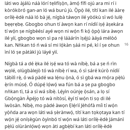
láti wo àjálù náà lórí tẹlifíṣọ̀n, àmọ́ fífi ojú ara mi rí i
kòrókòró gan-an ló wá burú jù. Ọ̀pọ̀ ilé, títí kan ilé ààrẹ
orílẹ̀-èdè náà ló bà jẹ́, nígbà táwọn ilé yòókù sì wó lulẹ̀
bẹẹrẹbẹ. Gbogbo ohun tí àwọn kan rí nídìí iṣẹ́ àṣekára
tí wọ́n ṣe nígbèésí ayé wọn ni wọ́n fi kọ́ ọ̀pọ̀ lára àwọn
ilé yìí, gbogbo wọn sì pa rẹ́ láàárín ìṣẹ́jú àáyá mélòó
kan. Nǹkan tó
ń wá sí mi lọ́kàn ṣáá ni pé, kì í ṣe ohun
ìní ló ṣe pàtàkì jù láyé yìí.
Nígbà tá a dé ẹ̀ka ilé iṣẹ́ wa tó wà níbẹ̀, bá a ṣe ń rìn
wọlé, olùgbàlejò tó wà níbẹ̀ rí wa, ó sì sáré kúrò nídìí
tábìlì rẹ̀, ó wá pàdé wa lẹ́nu ọ̀nà, ó sì gbá wa mọ́ra pẹ̀lú
ẹ̀rín músẹ́. Ó dúpẹ́ lọ́wọ́ wa fún bá a ṣe pa gbogbo
nǹkan tì, tá a sì wá síbẹ̀. Lẹ́yìn oúnjẹ ọ̀sán, a lọ sí
Gbọ̀ngàn Àpéjọ tó wà nítòsí, èyí tí wọ́n ti sọ di ilé
ìwòsàn. Níbẹ̀, mo pàdé àwọn Ẹlẹ́rìí Jèhófà míì tí wọ́n
yọ̀ǹda ara wọn láti wá ṣèrànwọ́, títí kan tọkọtaya kan tí
wọ́n jẹ́ oníṣègùn òyìnbó tí wọ́n wá láti orílẹ̀-èdè Jámánì
pẹ̀lú olùrànlọ́wọ́ wọn àti agbẹ̀bí kan láti orílẹ̀-èdè