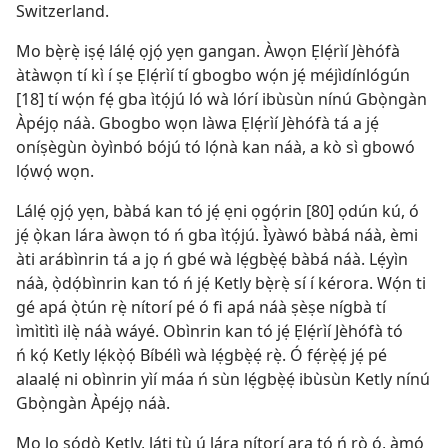
Switzerland.
Mo bẹ̀rẹ̀ iṣẹ́ lálẹ́ ọjọ́ yẹn gangan. Àwọn Ẹlẹ́rìí Jèhófà
àtàwọn tí kì í ṣe Ẹlẹ́rìí tí gbogbo wọ́n jẹ́ méjìdínlógún
[18] tí wọ́n fẹ́ gba ìtọ́jú ló wà lórí ibùsùn nínú Gbọ̀ngàn
Àpéjọ náà. Gbogbo wọn làwa Ẹlẹ́rìí Jèhófà tá a jẹ́
oníṣègùn òyìnbó bójú tó lọ́nà kan náà, a kò sì gbowó
lọ́wọ́ wọn.
Lálẹ́ ọjọ́ yẹn, bàbá kan tó jẹ́ ẹni ọgọ́rin [80] ọdún kú, ó
jẹ́ ọ̀kan lára àwọn tó ń gba ìtọ́jú. Ìyàwó bàbá náà, èmi
àti arábìnrin tá a jọ ń gbé wà lẹ́gbẹ̀ẹ́ bàbá náà. Lẹ́yìn
náà, ọ̀dọ́bìnrin kan tó ń jẹ́ Ketly bẹ̀rẹ̀ sí í kérora. Wọ́n ti
gé apá ọ̀tún rẹ̀ nítorí pé ó fi apá náà ṣèṣe nígbà tí
ìmìtìtì ilẹ̀ náà wáyé. Obìnrin kan tó jẹ́ Ẹlẹ́rìí Jèhófà tó
ń kọ́ Ketly lẹ́kọ̀ọ́ Bíbélì wà lẹ́gbẹ̀ẹ́ rẹ̀. Ó fẹ́rẹ̀ẹ́ jẹ́ pé
alaalẹ́ ni obìnrin yìí máa ń sùn lẹ́gbẹ̀ẹ́ ibùsùn Ketly nínú
Gbọ̀ngàn Àpéjọ náà.
Mo lọ sọ́dọ̀ Ketly, láti tù ú lára nítorí ara tó ń rò ó, àmọ́