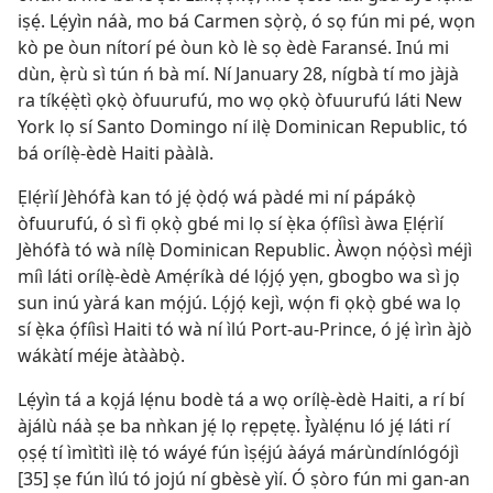
iṣẹ́. Lẹ́yìn náà, mo bá Carmen sọ̀rọ̀, ó sọ fún mi pé, wọn
kò pe òun nítorí pé òun kò lè sọ èdè Faransé. Inú mi
dùn, ẹ̀rù sì tún ń bà mí. Ní January 28, nígbà tí mo jàjà
ra tíkẹ́ẹ̀tì ọkọ̀ òfuurufú, mo wọ ọkọ̀ òfuurufú láti New
York lọ sí Santo Domingo ní ilẹ̀ Dominican Republic, tó
bá orílẹ̀-èdè Haiti pààlà.
Ẹlẹ́rìí Jèhófà kan tó jẹ́ ọ̀dọ́ wá pàdé mi ní pápákọ̀
òfuurufú, ó sì fi ọkọ̀ gbé mi lọ sí ẹ̀ka ọ́fíìsì àwa Ẹlẹ́rìí
Jèhófà tó wà nílẹ̀ Dominican Republic. Àwọn nọ́ọ̀sì méjì
míì láti orílẹ̀-èdè Amẹ́ríkà dé lọ́jọ́ yẹn, gbogbo wa sì jọ
sun inú yàrá kan mọ́jú. Lọ́jọ́ kejì, wọ́n fi ọkọ̀ gbé wa lọ
sí ẹ̀ka ọ́fíìsì Haiti tó wà ní ìlú Port-au-Prince, ó jẹ́ ìrìn àjò
wákàtí méje àtààbọ̀.
Lẹ́yìn tá a kọjá lẹ́nu bodè tá a wọ orílẹ̀-èdè Haiti, a rí bí
àjálù náà ṣe ba nǹkan jẹ́ lọ rẹpẹtẹ. Ìyàlẹ́nu ló jẹ́ láti rí
ọṣẹ́ tí ìmìtìtì ilẹ̀ tó wáyé fún ìṣẹ́jú àáyá márùndínlógójì
[35] ṣe fún ìlú tó jojú ní gbèsè yìí. Ó ṣòro fún mi gan-an