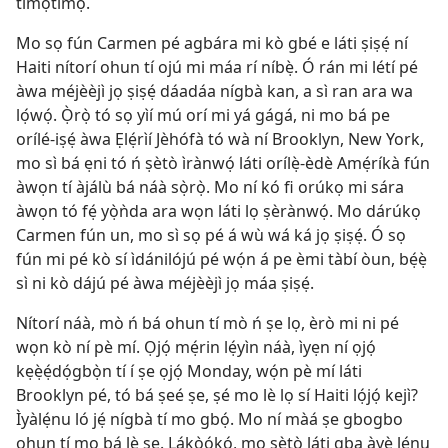
tímọ́tímọ́.
Mo sọ fún Carmen pé agbára mi kò gbé e láti ṣiṣẹ́ ní
Haiti nítorí ohun tí ojú mi máa rí níbẹ̀. Ó rán mi létí pé
àwa méjèèjì jọ ṣiṣẹ́ dáadáa nígbà kan, a sì ran ara wa
lọ́wọ́. Ọ̀rọ̀ tó sọ yìí mú orí mi yá gágá, ni mo bá pe
orílé-iṣẹ́ àwa Ẹlẹ́rìí Jèhófà tó wà ní Brooklyn, New York,
mo sì bá ẹni tó ń ṣètò ìrànwọ́ láti orílẹ̀-èdè Amẹ́ríkà fún
àwọn tí àjálù bá náà sọ̀rọ̀. Mo ní kó fi orúkọ mi sára
àwọn tó fẹ́ yọ̀ǹda ara wọn láti lọ ṣèrànwọ́. Mo dárúkọ
Carmen fún un, mo sì sọ pé á wù wá ká jọ ṣiṣẹ́. Ó sọ
fún mi pé kò sí ìdánilójú pé wọ́n á pe èmi tàbí òun, bẹ́ẹ̀
sì ni kò dájú pé àwa méjèèjì jọ máa ṣiṣẹ́.
Nítorí náà, mò ń bá ohun tí mò ń ṣe lọ, èrò mi ni pé
wọn kò ní pè mí. Ọjọ́ mẹ́rin lẹ́yìn náà, ìyẹn ní ọjọ́
kẹẹ̀ẹ́dọ́gbọ̀n tí í ṣe ọjọ́ Monday, wọ́n pè mí láti
Brooklyn pé, tó bá ṣeé ṣe, ṣé mo lè lọ sí Haiti lọ́jọ́ kejì?
Ìyàlẹ́nu ló jẹ́ nígbà tí mo gbọ́. Mo ní màá ṣe gbogbo
ohun tí mo bá lè ṣe. Lákọ̀ọ́kọ́, mo ṣètò láti gba àyè lẹ́nu