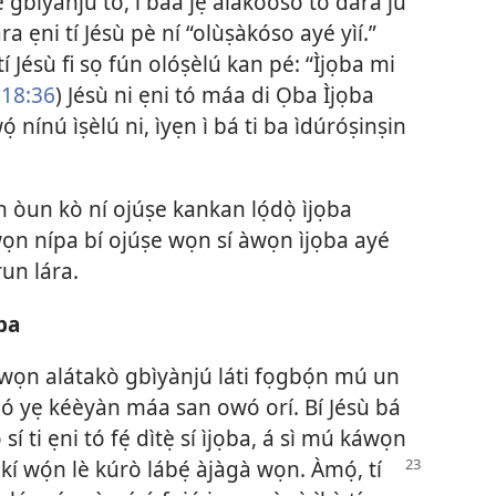
è gbìyànjú tó, ì báà jẹ́ alákòóso tó dára jù
a ẹni tí Jésù pè ní “olùṣàkóso ayé yìí.”
 tí Jésù fi sọ fún olóṣèlú kan pé: “Ìjọba mi
 18:36
) Jésù ni ẹni tó máa di Ọba Ìjọba
wọ́ nínú ìṣèlú ni, ìyẹn ì bá ti ba ìdúróṣinṣin
ìn òun kò ní ojúṣe kankan lọ́dọ̀ ìjọba
 wọn nípa bí ojúṣe wọn sí àwọn ìjọba ayé
run lára.
ba
ì, àwọn alátakò gbìyànjú láti fọgbọ́n mú un
ṣé ó yẹ kéèyàn máa san owó orí. Bí Jésù bá
sí ti ẹni tó fẹ́ dìtẹ̀ sí ìjọba, á sì mú káwọn
 kí wọ́n lè kúrò
lábẹ́ àjàgà wọn. Àmọ́, tí