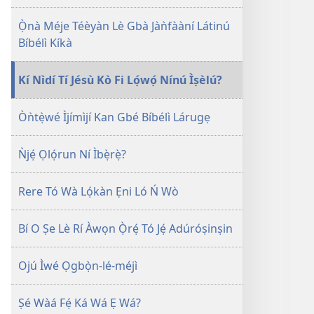
Ọ̀nà Méje Téèyàn Lè Gbà Jàǹfààní Látinú
Bíbélì Kíkà
Kí Nìdí Tí Jésù Kò Fi Lọ́wọ́ Nínú Ìṣèlú?
Òǹtẹ̀wé Ìjímìjí Kan Gbé Bíbélì Lárugẹ
Ǹjẹ́ Ọlọ́run Ní Ìbẹ̀rẹ̀?
Rere Tó Wà Lọ́kàn Ẹni Ló Ń Wò
Bí O Ṣe Lè Rí Àwọn Ọ̀rẹ́ Tó Jẹ́ Adúróṣinṣin
Ojú Ìwé Ọgbọ̀n-lé-méjì
Ṣé Wàá Fẹ́ Ká Wá Ẹ Wá?