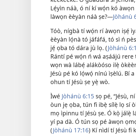
Lẹ́yìn náà, ó ní kí wọ́n kó àwọn
làwọn èèyàn náà ṣe?—
Jòhánù 
Tóò, nígbà tí wọ́n rí àwọn iṣẹ́ ì
èèyàn lọ́nà tó jáfáfá, tó sì ń p
jẹ́ ọba tó dára jù lọ. (
Jòhánù 6:
Rántí pé wọ́n ń wá aṣáájú rere t
wọn wà lábẹ́ alákòóso ilẹ̀ òkèè
Jésù pé kó lọ́wọ́ nínú ìṣèlú. Bí a
ohun tí Jésù ṣe yẹ̀ wò.
Ìwé
Jòhánù 6:15
sọ pé, “Jésù, n
òun jẹ ọba, tún fi ibẹ̀ sílẹ̀ lọ 
mọ ìpinnu tí Jésù ṣe. Ó kọ̀ jálẹ̀ lát
yí pa dà. Ó tún sọ pé àwọn ọmọlé
(
Jòhánù 17:16
) Kí nìdí tí Jésù fi k