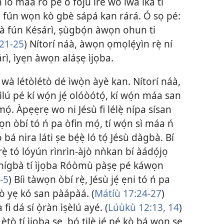
àn ló máa rò pé ó fojú ire wo ìwà ìkà tí
ù fún wọn kò gbè sápá kan rárá. Ó sọ pé:
à fún Késárì, ṣùgbọ́n àwọn ohun ti
21-25
) Nítorí náà, àwọn ọmọlẹ́yìn rẹ̀ ní
sárì, ìyẹn àwọn aláṣẹ ìjọba.
à létòlétò dé ìwọ̀n àyè kan. Nítorí náà,
 ìlú pé kí wọ́n jẹ́ olóòótọ́, kí wọ́n máa san
ọ́. Àpẹẹrẹ wo ni Jésù fi lélẹ̀ nípa sísan
n òbí tó ń pa òfin mọ́, tí wọ́n sì máa ń
á nira láti ṣe bẹ́ẹ̀ ló tọ́ Jésù dàgbà. Bí
ẹ̀ tó lóyún rìnrìn-àjò nǹkan bí àádọ́jọ
̣mù nígbà tí ìjọba Róòmù pàṣẹ pé káwọn
-5
) Bíi tàwọn òbí rẹ̀, Jésù jẹ́ ẹni tó ń pa
 kò yẹ kó san pàápàá. (
Mátíù 17:24-27
)
fi dá sí ọ̀ràn ìṣèlú ayé. (
Lúùkù 12:13, 14
)
ètò tí ìjọba ṣe, bó tilẹ̀ jẹ́ pé kò bá wọn ṣe