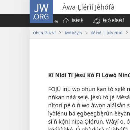
JW.ORG
Àwa Ẹlẹ́rìí Jèhófà
ÌBẸ̀RẸ̀
Ẹ̀KỌ́ BÍBÉLÌ
Ohun Tá A Ní
Ìwé Ìròyìn
Ilé Ìṣọ́ | July 2010
Kí Nìdí Tí Jésù Kò Fi Lọ́wọ́ Nín
FOJÚ inú wo ohun kan tó ṣẹlẹ̀ ní
nǹkan náà ṣẹlẹ̀. Jésù tó jẹ́ Mèsá
nítorí pé ó ń wo àwọn aláìsàn sà
ìyàlẹ́nu bá ẹgbẹẹgbẹ̀rún èèyàn 
sì ń kọ́ni nípa Ọlọ́run. Wàyí o,
kéékèèké. Ó gbàdúrà sí Jèhófà, 