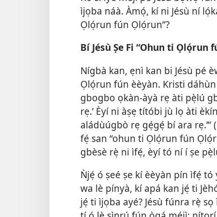
ìjọba náà. Àmọ́, kí ni Jésù ní ló
Ọlọ́run fún Ọlọ́run”?
Bí Jésù Ṣe Fi “Ohun ti Ọlọ́run 
Nígbà kan, ẹnì kan bi Jésù pé èw
Ọlọ́run fún èèyàn. Kristi dáhùn p
gbogbo ọkàn-àyà rẹ àti pẹ̀lú g
rẹ.’ Èyí ni àṣẹ títóbi jù lọ àti èkíní
aládùúgbò rẹ gẹ́gẹ́ bí ara rẹ.’” (
fẹ́ san “ohun ti Ọlọ́run fún Ọlọ́
gbèsè rẹ̀ ni ìfẹ́, èyí tó ní í ṣe 
Ǹjẹ́ ó ṣeé ṣe kí èèyàn pín ìfẹ́ t
wa lè pínyà, kí apá kan jẹ́ ti Jèh
jẹ́ ti ìjọba ayé? Jésù fúnra rẹ̀ sọ 
tí ó lè sìnrú fún ọ̀gá méjì; nítorí