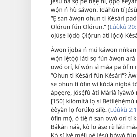
Jésù bá sọ pé bẹ́ẹ̀ ni, ọ̀pọ̀ èèy
wọ́n ń hù sáwọn. Ìdáhùn tí Jés
“Ẹ san àwọn ohun ti Késárì pad
Ọlọ́run fún Ọlọ́run.” (
Lúùkù 20:
ojúṣe lọ́dọ̀ Ọlọ́run àti lọ́dọ̀ Ké
Àwọn ìjọba ń mú káwọn nǹkan w
wọ́n lẹ́tọ̀ọ́ láti sọ fún àwọn ará
owó orí, kí wọ́n sì máa pa òfin m
“Ohun ti Késárì fún Késárì”? Àwọ
ṣe ohun tí òfin wí kódà nígbà tó b
àpẹẹrẹ, Jósẹ́fù àti Màríà ìyàwó r
[150] kìlómítà lọ sí Bẹ́tílẹ́hé
èèyàn lọ forúkọ sílẹ̀. (
Lúùkù 2:1
òfin mọ́, ó tiẹ̀ ń san owó orí tí
Bákàn náà, kò lo àṣẹ rẹ̀ láti máa 
Kò sí iyè méjì pé Jésù bọ̀wọ̀ fún 