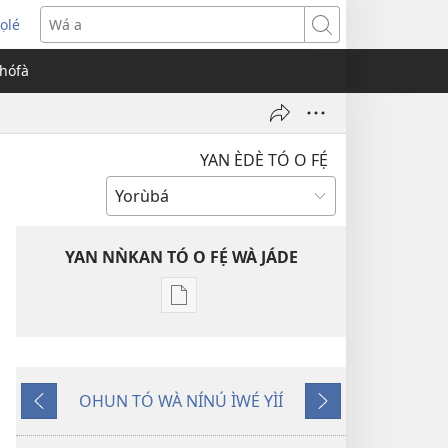
ọlé
opens
Wá
ew
a
èhófà
indow)
YAN ÈDÈ TÓ O FẸ́
YAN NǸKAN TÓ O FẸ́ WÀ JÁDE
Bó
o
ṣe
fẹ́
OHUN TÓ WÀ NÍNÚ ÌWÉ YÌÍ
wa
Pa
Èyí
ìtẹ̀jáde
Dà
Tó