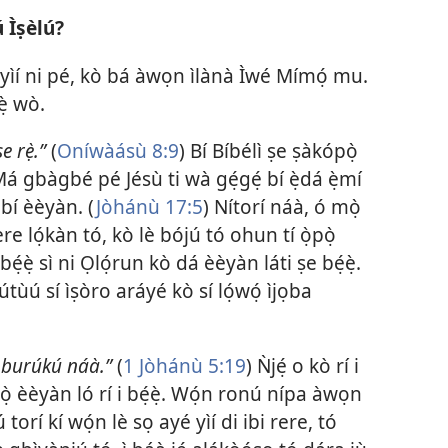
ú Ìṣèlú?
ayé yìí ni pé, kò bá àwọn ìlànà Ìwé Mímọ́ mu.
̣ wò.
e rẹ̀.”
(
Oníwàásù 8:9
) Bí Bíbélì ṣe ṣàkópọ̀
á gbàgbé pé Jésù ti wà gẹ́gẹ́ bí ẹ̀dá ẹ̀mí
 bí èèyàn. (
Jòhánù 17:5
) Nítorí náà, ó mọ̀
e lọ́kàn tó, kò lè bójú tó ohun tí ọ̀pọ̀
ẹ́ẹ̀ sì ni Ọlọ́run kò dá èèyàn láti ṣe bẹ́ẹ̀.
útùú sí ìṣòro aráyé kò sí lọ́wọ́ ìjọba
 burúkú náà.”
(
1 Jòhánù 5:19
) Ǹjẹ́ o kò rí i
̣ èèyàn ló rí i bẹ́ẹ̀. Wọ́n ronú nípa àwọn
 torí kí wọ́n lè sọ ayé yìí di ibi rere, tó