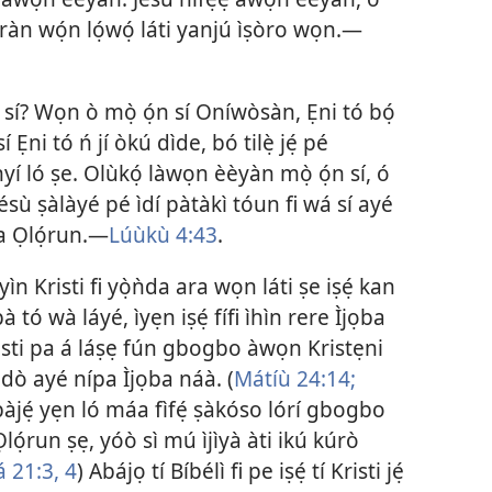
 ràn wọ́n lọ́wọ́ láti yanjú ìṣòro wọn.—
sí? Wọn ò mọ̀ ọ́n sí Oníwòsàn, Ẹni tó bọ́
Ẹni tó ń jí òkú dìde, bó tilẹ̀ jẹ́ pé
 ló ṣe. Olùkọ́ làwọn èèyàn mọ̀ ọ́n sí, ó
Jésù ṣàlàyé pé ìdí pàtàkì tóun fi wá sí ayé
ba Ọlọ́run.—
Lúùkù 4:43
.
 Kristi fi yọ̀ǹda ara wọn láti ṣe iṣẹ́ kan
tó wà láyé, ìyẹn iṣẹ́ fífi ìhìn rere Ìjọba
isti pa á láṣẹ fún gbogbo àwọn Kristẹni
ádò ayé nípa Ìjọba náà. (
Mátíù 24:14;
íbàjẹ́ yẹn ló máa fìfẹ́ ṣàkóso lórí gbogbo
lọ́run ṣẹ, yóò sì mú ìjìyà àti ikú kúrò
 21:3, 4
) Abájọ tí Bíbélì fi pe iṣẹ́ tí Kristi jẹ́