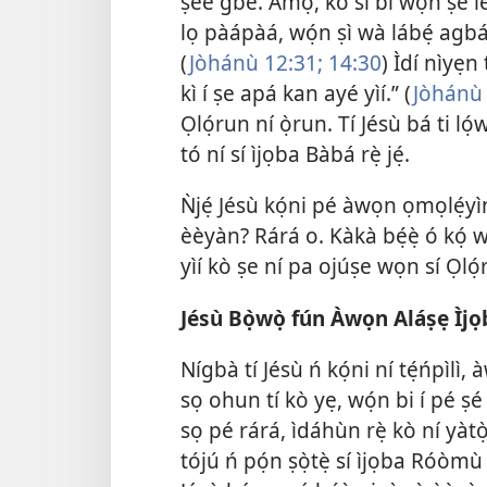
ṣeé gbé. Àmọ́, kò sí bí wọ́n ṣe l
lọ pàápàá, wọ́n ṣì wà lábẹ́ agbár
(
Jòhánù 12:31;
14:30
) Ìdí nìyẹn
kì í ṣe apá kan ayé yìí.” (
Jòhánù
Ọlọ́run ní ọ̀run. Tí Jésù bá ti lọ́
tó ní sí ìjọba Bàbá rẹ̀ jẹ́.
Ǹjẹ́ Jésù kọ́ni pé àwọn ọmọlẹ́y
èèyàn? Rárá o. Kàkà bẹ́ẹ̀ ó kọ́
yìí kò ṣe ní pa ojúṣe wọn sí Ọlọ́
Jésù Bọ̀wọ̀ fún Àwọn Aláṣẹ Ìjọ
Nígbà tí Jésù ń kọ́ni ní tẹ́ńpìl
sọ ohun tí kò yẹ, wọ́n bi í pé 
sọ pé rárá, ìdáhùn rẹ̀ kò ní yàtọ̀ 
tójú ń pọ́n ṣọ̀tẹ̀ sí ìjọba Róòmù