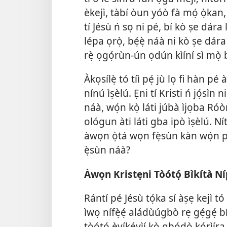
èkejì, tàbí òun yóò fà mọ́ ọ̀kan, k
tí Jésù ń sọ ni pé, bí kò ṣe dár
lépa ọrọ̀, bẹ́ẹ̀ náà ni kò ṣe dár
rẹ̀ ọgọ́rùn-ún ọdún kìíní sì mọ̀ b
Àkọsílẹ̀ tó tíì pẹ́ jù lọ fi hàn pé
nínú ìṣèlú. Ẹni tí Kristi ń jọ́sìn
náà, wọ́n kọ̀ láti júbà ìjọba Róòm
ológun àti láti gba ipò ìṣèlú. N
àwọn ọ̀tá wọn fẹ̀sùn kàn wọ́n p
ẹ̀sùn náà?
Àwọn Kristẹni Tòótọ́ Bìkítà 
Rántí pé Jésù tọ́ka sí àṣẹ kejì tó
ìwọ nífẹ̀ẹ́ aládùúgbò rẹ gẹ́gẹ́ b
tòótọ́ èyíkéyìí kò gbọ́dọ̀ kórìír