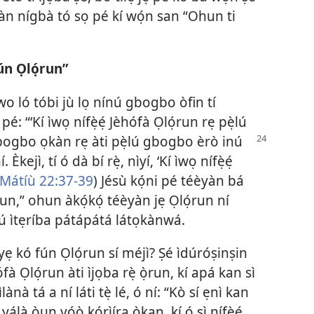
̣kàn nígbà tó sọ pé kí wọ́n san “Ohun ti
fún Ọlọ́run”
o ló tóbi jù lọ nínú gbogbo òfin tí
é: “‘Kí ìwọ nífẹ̀ẹ́ Jèhófà Ọlọ́run rẹ pẹ̀lú
bogbo ọkàn rẹ àti pẹ̀lú
gbogbo èrò inú
. Èkejì, tí ó dà bí rẹ̀, nìyí, ‘Kí ìwọ nífẹ̀ẹ́
Mátíù 22:37-39
) Jésù kọ́ni pé téèyàn bá
run,” ohun àkọ́kọ́ téèyàn jẹ Ọlọ́run ní
pẹ̀lú ìtẹríba pátápátá látọkànwá.
ó yẹ kó fún Ọlọ́run sí méjì? Ṣé ìdúróṣinṣin
ófà Ọlọ́run àti ìjọba rẹ̀ ọ̀run, kí apá kan sì
ìlànà tá a ní láti tẹ̀ lé, ó ní: “Kò sí ẹnì kan
 yálà òun yóò kórìíra ọ̀kan, kí ó sì nífẹ̀ẹ́