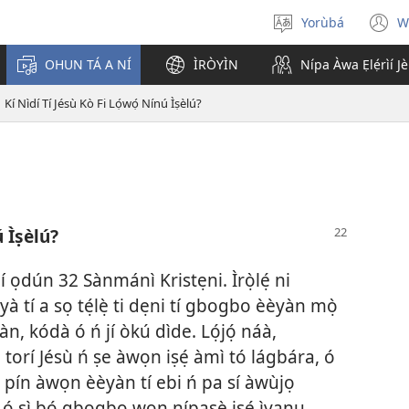
Yorùbá
W
Yan
(
èdè
n
OHUN TÁ A NÍ
ÌRÒYÌN
Nípa Àwa Ẹlẹ́rìí J
w
Kí Nìdí Tí Jésù Kò Fi Lọ́wọ́ Nínú Ìṣèlú?
ú Ìṣèlú?
 ọdún 32 Sànmánì Kristẹni. Ìrọ̀lẹ́ ni
yà tí a sọ tẹ́lẹ̀ ti dẹni tí gbogbo èèyàn mọ̀
n, kódà ó ń jí òkú dìde. Lọ́jọ́ náà,
torí Jésù ń ṣe àwọn iṣẹ́ àmì tó lágbára, ó
 ó pín àwọn èèyàn tí ebi ń pa sí àwùjọ
ó sì bọ́ gbogbo wọn nípasẹ̀ iṣẹ́ ìyanu.