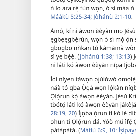
ń lo ara rẹ̀ fún wọn, ó sì máa ń
Máàkù 5:25-34;
Jòhánù 2:1-10
.
Àmọ́, kí ni àwọn èèyàn mọ Jésù 
ẹgbẹẹgbẹ̀rún, wọn ò sì mọ̀ ọ́n sí 
gbogbo nǹkan tó kàmàmà wọ̀nyí
sì yẹ bẹ́ẹ̀. (
Jòhánù 1:38;
13:13
) 
ni láti kọ́ àwọn èèyàn nípa Ìjọ
Ìdí nìyẹn táwọn ojúlówó ọmọlẹ́yìn
náà tó gba Ọ̀gá wọn lọ́kàn nígbà 
Ọlọ́run kọ́ àwọn èèyàn. Jésù Kr
tòótọ́ láti kọ́ àwọn èèyàn jákèj
28:19, 20
) Ìjọba ọ̀run tí kò lè d
ohun tí Ọlọ́run dá. Yóò mú ìfẹ́ Ọ
pátápátá. (
Mátíù 6:9, 10;
Ìṣípayá