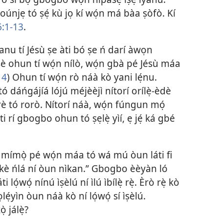
 oúnjẹ tó ṣẹ́ kù jọ kí wọ́n má bàa ṣòfò. Kí
6:1-13
.
yanu tí Jésù ṣe àti bó ṣe ń darí àwọn
èsè ohun tí wọ́n nílò, wọ́n gbà pé Jésù máa
14
) Ohun tí wọ́n rò náà kò yani lẹ́nu.
ó dáńgájíá lójú méjèèjì nítorí orílẹ̀-èdè
rè tó rorò. Nítorí náà, wọ́n fúngun mọ́
 ti rí gbogbo ohun tó ṣẹlẹ̀ yìí, ẹ jẹ́ ká gbé
í mímọ̀ pé wọ́n máa tó wá mú òun láti fi
sí òkè ńlá ní òun nìkan.” Gbogbo èèyàn ló
i lọ́wọ́ nínú ìṣèlú ní ìlú ìbílẹ̀ rẹ̀. Èrò rẹ̀ kò
̣yìn òun náà kò ní lọ́wọ́ sí ìṣèlú.
ọ̀ jálẹ̀?