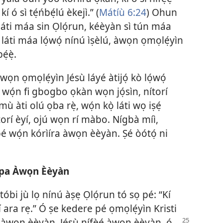
í ó sì tẹ́ńbẹ́lú èkejì.” (
Mátíù 6:24
) Ohun
a láti máa sin Ọlọ́run, kéèyàn sì tún máa
a láti máa lọ́wọ́ nínú ìṣèlú, àwọn ọmọlẹ́yìn
ẹ́ẹ̀.
 àwọn ọmọlẹ́yìn Jésù láyé àtijọ́ kò lọ́wọ́
 ni wọ́n fi gbogbo ọkàn wọn jọ́sìn, nítorí
ù àti olú ọba rẹ̀, wọ́n kọ̀ láti wọ iṣẹ́
ítorí èyí, ojú wọn rí màbo. Nígbà míì,
é wọ́n kórìíra àwọn èèyàn. Ṣé òótọ́ ni
Nípa Àwọn Èèyàn
 tóbi jù lọ nínú àṣẹ Ọlọ́run tó sọ pé: “Kí
í ara rẹ.” Ó ṣe kedere pé ọmọlẹ́yìn Kristi
a
àwọn èèyàn. Jésù nífẹ̀ẹ́ àwọn èèyàn, ó