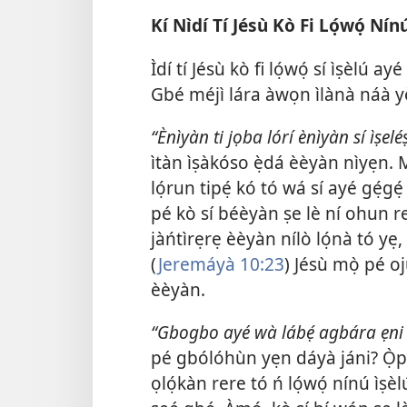
Kí Nìdí Tí Jésù Kò Fi Lọ́wọ́ Nín
Ìdí tí Jésù kò fi lọ́wọ́ sí ìṣèlú 
Gbé méjì lára àwọn ìlànà náà yè
“Ènìyàn ti jọba lórí ènìyàn sí ìṣeléṣ
ìtàn ìṣàkóso ẹ̀dá èèyàn nìyẹn. M
lọ́run tipẹ́ kó tó wá sí ayé gẹ́gẹ́
pé kò sí béèyàn ṣe lè ní ohun rer
jàńtìrẹrẹ èèyàn nílò lọ́nà tó yẹ, b
(
Jeremáyà 10:23
) Jésù mọ̀ pé oj
èèyàn.
“Gbogbo ayé wà lábẹ́ agbára ẹni
pé gbólóhùn yẹn dáyà jáni? Ọ̀pò
ọlọ́kàn rere tó ń lọ́wọ́ nínú ìṣèlú