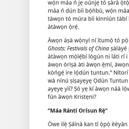
wọ́n máa ń jẹ oúnjẹ tó ṣàrà ọ̀tò
máa ń dún bíi bọ́ǹbù, wọ́n má
tàwọn tó múra bíi kìnnìún tàbí 
àtàwọn ọ̀rẹ́.
Àwọn àṣà wọ̀nyí ní ìtumọ̀ tó pò
Ghosts: Festivals of China
ṣàlàyé p
àtàwọn mọ̀lẹ́bí lógún ni láti rí
àwọn òrìṣà àti àwọn ẹ̀mí, àwọn
kòńgẹ́ ire lọ́dún tuntun.” Nítorí
wà nínú ṣíṣayẹyẹ Ọdún Tuntun yì
ayẹyẹ yìí? Ṣó yẹ kí àwọn náà lọ́w
fún àwọn Kristẹni?
“Máa Rántí Orísun Rẹ̀”
Òwe ilẹ̀ Ṣáìnà kan tí ọ̀pọ̀ èèy