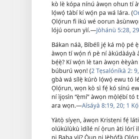
kò lè kópa nínú àwọn ohun tí à
lọ́wọ́ tàbí kí wọ́n pa wá lára. (
On
Ọlọ́run fi ikú wé oorun àsùnwọr
lójú oorun yìí.—
Jòhánù 5:28, 29
Bákan náà, Bíbélì jẹ́ ká mọ̀ pé è
àwọn tí wọ́n ń pè ní àkúdàáyà àt
bẹ́ẹ̀? Kí wọ́n lè tan àwọn èèyàn
búburú wọn! (
2 Tẹsalóníkà 2: 9
gbà wá sílẹ̀ kúrò lọ́wọ́ ewu tó l
Ọlọ́run, wọn kò sì fẹ́ kó sínú e
ní ìjọsìn “ẹ̀mí” àwọn mọ̀lẹ́bí tó 
ara wọn.—
Aísáyà 8:19, 20;
1 Kọ́
Yàtọ̀ síyẹn, àwọn Kristẹni fẹ́ láti
olúkúlùkù ìdílé ní ọ̀run àti lórí il
ni Baba yìí? Òun ni Jèhófà Ọlọ́ru