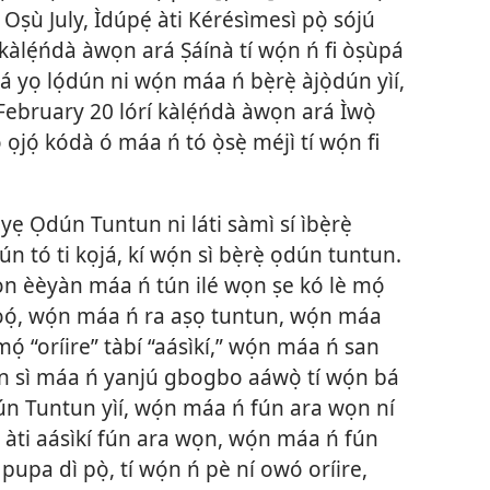
Oṣù July, Ìdúpẹ́ àti Kérésìmesì pọ̀ sójú
 kàlẹ́ńdà àwọn ará Ṣáínà tí wọ́n ń fi òṣùpá
á yọ lọ́dún ni wọ́n máa ń bẹ̀rẹ̀ àjọ̀dún yìí,
í February 20 lórí kàlẹ́ńdà àwọn ará Ìwọ̀
jọ́ kódà ó máa ń tó ọ̀sẹ̀ méjì tí wọ́n fi
yẹ Ọdún Tuntun ni láti sàmì sí ìbẹ̀rẹ̀
 tó ti kọjá, kí wọ́n sì bẹ̀rẹ̀ ọdún tuntun.
àwọn èèyàn máa ń tún ilé wọn ṣe kó lè mọ́
ṣọ̀ọ́, wọ́n máa ń ra aṣọ tuntun, wọ́n máa
ọ́ “oríire” tàbí “aásìkí,” wọ́n máa ń san
̣n sì máa ń yanjú gbogbo aáwọ̀ tí wọ́n bá
dún Tuntun yìí, wọ́n máa ń fún ara wọn ní
̣ àti aásìkí fún ara wọn, wọ́n máa ń fún
pupa dì pọ̀, tí wọ́n ń pè ní owó oríire,