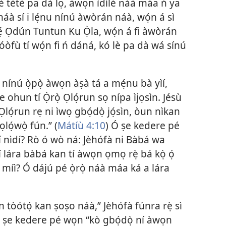
lè tètè pa dà lọ, àwọn ìdílé náà máa ń ya
náà sí i lẹ́nu nínú àwòrán náà, wọ́n á sì
ẹ́ Ọdún Tuntun Ku Ọ̀la, wọ́n á fi àwòrán
sítóòfù tí wọ́n fi ń dáná, kó lè pa dà wá sínú
nínú ọ̀pọ̀ àwọn àṣà tá a mẹ́nu bà yìí,
e ohun tí Ọ̀rọ̀ Ọlọ́run sọ nípa ìjọsìn. Jésù
 Ọlọ́run rẹ ni ìwọ gbọ́dọ̀ jọ́sìn, òun nìkan
ọlọ́wọ̀ fún.” (
Mátíù 4:10
) Ó ṣe kedere pé
 Kí nìdí? Rò ó wò ná: Jèhófà ni Bàbá wa
 lára bàbá kan tí àwọn ọmọ rẹ̀ bá kọ̀ ọ́
bá míì? Ó dájú pé ọ̀rọ̀ náà máa ká a lára
n tòótọ́ kan ṣoṣo náà,” Jèhófà fúnra rẹ̀ sì
tó ṣe kedere pé wọn “kò gbọ́dọ̀ ní àwọn