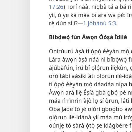
17:26
) Torí náà, nígbà tá a bá
yìí, ó yẹ ká máa bi ara wa pé: Ir
rẹ̀ dùn sí i?—
1 Jòhánù 5:3
.
Bíbọ̀wọ̀ fún Àwọn Òòṣà Ìdílé
Onírúurú àṣà tí ọ̀pọ̀ èèyàn mò
Lára àwọn àṣà náà ni bíbọ̀wọ̀ 
àjúbàfún, irú bí ọlọ́run ilẹ̀kùn, ọ
ọrọ̀ tàbí aásìkí àti ọlọ́run ilé-ì
tí ọ̀pọ̀ èèyàn mọ̀ dáadáa nípa bí
Àwọn ará ilẹ̀ Éṣíà gbà gbọ́ pé ní
máa ń rìnrìn àjò lọ sí ọ̀run, lát
Ọba Jade tó jẹ́ olórí gbogbo àwọ
ọlọ́run ilé-ìdánà yìí máa mú ìr
oúnjẹ tó ṣàrà ọ̀tọ̀ ṣe ìdágbére 