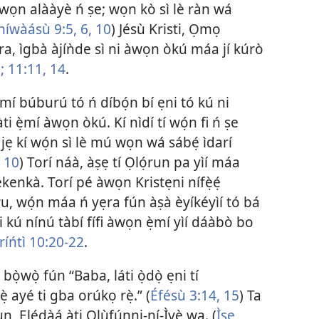
wọn alààyè ń ṣe; wọn kò sì lè ràn wá
íwàásù 9:5, 6,
10
) Jésù Kristi, Ọmọ
a, ìgbà àjíǹde sì ni àwọn òkú máa jí kúrò
;
11:11,
14
.
̣mí búburú tó ń díbọ́n bí ẹni tó kú ni
i ẹ̀mí àwọn òkú. Kí nìdí tí wọ́n fi ń ṣe
 jẹ kí wọ́n sì lè mú wọn wá sábẹ́ ìdarí
, 10
) Torí náà, àṣẹ tí Ọlọ́run pa yìí máa
ékenkà. Torí pé àwọn Kristẹni nífẹ̀ẹ́
wu, wọ́n máa ń yẹra fún àṣà èyíkéyìí tó bá
ti kú nínú tàbí fífi àwọn ẹ̀mí yìí dáàbò bo
ríńtì 10:20-22
.
 bọ̀wọ̀ fún “Baba, láti ọ̀dọ̀ ẹni tí
ẹ̀ ayé ti gba orúkọ rẹ̀.” (
Éfésù 3:14, 15
) Ta
n, Ẹlẹ́dàá àti Olùfúnni-ní-Ìyè wa. (
Ìṣe