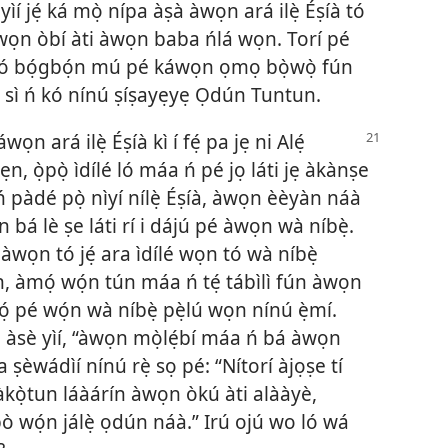
ìí jẹ́ ká mọ̀ nípa àṣà àwọn ará ilẹ̀ Éṣíà tó
ún àwọn òbí àti àwọn baba ńlá wọn. Torí pé
 ó bọ́gbọ́n mú pé káwọn ọmọ bọ̀wọ̀ fún
 sì ń kó nínú ṣíṣayẹyẹ Ọdún Tuntun.
n ará ilẹ̀ Éṣíà kì í fẹ́ pa jẹ ni Alẹ́
ẹn, ọ̀pọ̀ ìdílé ló máa ń pé jọ láti jẹ àkànṣe
 pàdé pọ̀ nìyí nílẹ̀ Éṣíà, àwọn èèyàn náà
bá lè ṣe láti rí i dájú pé àwọn wà níbẹ̀.
ṣe àwọn tó jẹ́ ara ìdílé wọn tó wà níbẹ̀
ún, àmọ́ wọ́n tún máa ń tẹ́ tábìlì fún àwọn
bọ́ pé wọ́n wà níbẹ̀ pẹ̀lú wọn nínú ẹ̀mí.
 àsè yìí, “àwọn mọ̀lẹ́bí máa ń bá àwọn
a ṣèwádìí nínú rẹ̀ sọ pé: “Nítorí àjọṣe tí
 àkọ̀tun láàárín àwọn òkú àti alààyè,
 wọ́n jálẹ̀ ọdún náà.” Irú ojú wo ló wá