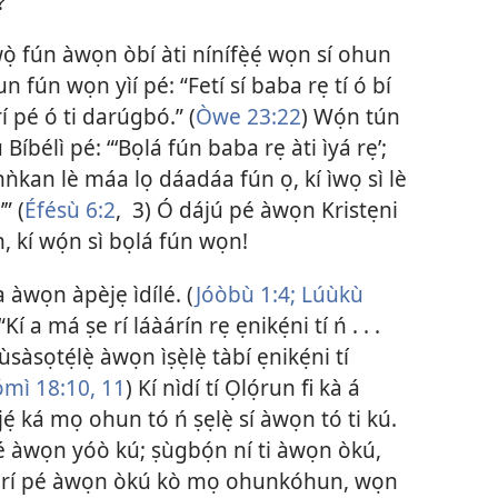
?
̣ fún àwọn òbí àti nínífẹ̀ẹ́ wọn sí ohun
̣run fún wọn yìí pé: “Fetí sí baba rẹ tí ó bí
rí pé ó ti darúgbó.” (
Òwe 23:22
) Wọ́n tún
Bíbélì pé: “‘Bọlá fún baba rẹ àti ìyá rẹ’;
‘Kí nǹkan lè máa lọ dáadáa fún ọ, kí ìwọ sì lè
” (
Éfésù 6:2
, 3) Ó dájú pé àwọn Kristẹni
n, kí wọ́n sì bọlá fún wọn!
 àwọn àpèjẹ ìdílé. (
Jóòbù 1:4;
Lúùkù
Kí a má ṣe rí láàárín rẹ ẹnikẹ́ni tí ń . . .
ùsàsọtẹ́lẹ̀ àwọn ìṣẹ̀lẹ̀ tàbí ẹnikẹ́ni tí
mì 18:10, 11
) Kí nìdí tí Ọlọ́run fi kà á
jẹ́ ká mọ ohun tó ń ṣẹlẹ̀ sí àwọn tó ti kú.
é àwọn yóò kú; ṣùgbọ́n ní ti àwọn òkú,
Torí pé àwọn òkú kò mọ ohunkóhun, wọn