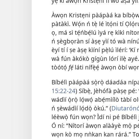
yẹ kí àwọn Kristẹni fi wo àṣà yìí
Àwọn Kristẹni pàápàá ka bíbọ̀wò
pàtàkì. Wọ́n ń tẹ̀ lé ìtọ́ni tí Ọló
ọ, má sì tẹ́ńbẹ́lú ìyá rẹ kìkì níto
ń ṣègbọràn sí àṣẹ yìí tó wà nínú 
èyí tí í ṣe àṣẹ kìíní pẹ̀lú ìlérí: 
wà fún àkókò gígùn lórí ilẹ̀ ayé.’
tòótọ́
fẹ́
láti nífẹ̀ẹ́ àwọn òbí wọ
Bíbélì pàápàá sọ̀rọ̀ dáadáa nípa
15:22-24
) Síbẹ̀, Jèhófà pàṣẹ pé: “
wádìí ọ̀rọ̀ lọ́wọ́ abẹ́mìílò tàbí ol
ń ṣèwádìí lọ́dọ̀ òkú.” (
Diutarónó
léèwọ̀ fún wọn? Ìdí ni pé Bíbélì 
Ó ní: “Nítorí àwọn alààyè mọ̀ p
wọn kò mọ nǹkan kan rárá.” 