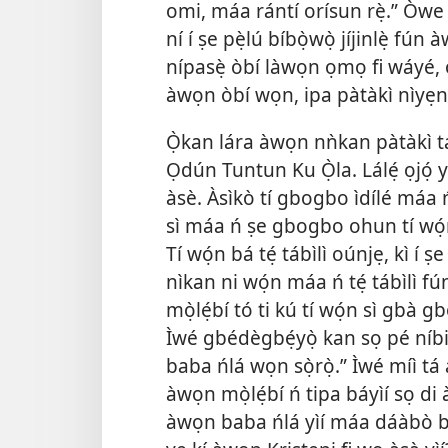
omi, máa rántí orísun rẹ̀.” Òwe y
ní í ṣe pẹ̀lú bíbọ̀wọ̀ jíjinlẹ̀ f
nípasẹ̀ òbí làwọn ọmọ fi wáyé,
àwọn òbí wọn, ipa pàtàkì nìyẹn
Ọ̀kan lára àwọn nǹkan pàtàkì táwọ
Ọdún Tuntun Ku Ọ̀la. Lálẹ́ ọjọ́ y
àsè. Àsìkò tí gbogbo ìdílé máa ń
sì máa ń ṣe gbogbo ohun tí wọ́n 
Tí wọ́n bá tẹ́ tábìlì oúnjẹ, kì í 
nìkan ni wọ́n máa ń tẹ́ tábìlì f
mọ̀lẹ́bí tó ti kú tí wọ́n sì gbà g
Ìwé gbédègbẹ́yọ̀ kan sọ pé níbi
baba ńlá wọn sọ̀rọ̀.” Ìwé míì tá 
àwọn mọ̀lẹ́bí ń tipa báyìí sọ di
àwọn baba ńlá yìí máa dáàbò bò