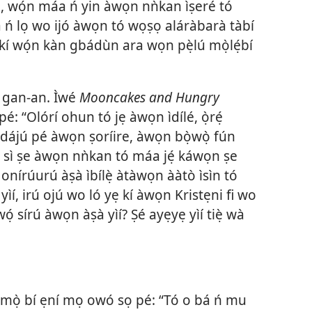
̣, wọ́n máa ń yin àwọn nǹkan ìṣeré tó
a ń lọ wo ijó àwọn tó wọṣọ aláràbarà tàbí
kí wọ́n kàn gbádùn ara wọn pẹ̀lú mọ̀lẹ́bí
̣ gan-an. Ìwé
Mooncakes and Hungry
é: “Olórí ohun tó jẹ àwọn ìdílé, ọ̀rẹ́
 i dájú pé àwọn ṣoríire, àwọn bọ̀wọ̀ fún
 sì ṣe àwọn nǹkan tó máa jẹ́ káwọn ṣe
 onírúurú àṣà ìbílẹ̀ àtàwọn ààtò ìsìn tó
í, irú ojú wo ló yẹ kí àwọn Kristẹni fi wo
ọ́ sírú àwọn àṣà yìí? Ṣé ayẹyẹ yìí tiẹ̀ wà
àn mọ̀ bí ẹní mọ owó sọ pé: “Tó o bá ń mu