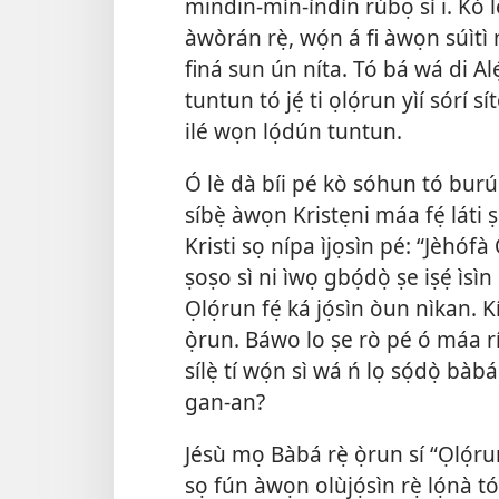
mindin-mín-ìndìn rúbọ sí i. Kó 
àwòrán rẹ̀, wọ́n á fi àwọn súìtì 
finá sun ún níta. Tó bá wá di Al
tuntun tó jẹ́ ti ọlọ́run yìí sórí 
ilé wọn lọ́dún tuntun.
Ó lè dà bíi pé kò sóhun tó burú 
síbẹ̀ àwọn Kristẹni máa fẹ́ láti ṣ
Kristi sọ nípa ìjọsìn pé: “Jèhófà
ṣoṣo sì ni ìwọ gbọ́dọ̀ ṣe iṣẹ́ ìsìn 
Ọlọ́run fẹ́ ká jọ́sìn òun nìkan.
ọ̀run. Báwo lo ṣe rò pé ó máa rí
sílẹ̀ tí wọ́n sì wá ń lọ sọ́dọ̀ bà
gan-an?
Jésù mọ Bàbá rẹ̀ ọ̀run sí “Ọlọ́ru
sọ fún àwọn olùjọ́sìn rẹ̀ lọ́nà 