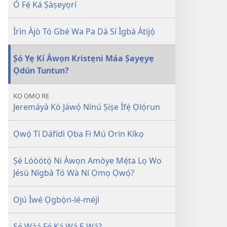
Ó Fẹ́ Ká Ṣàṣeyọrí
Ìrìn Àjò Tó Gbé Wa Pa Dà Sí Ìgbà Àtijọ́
Ṣó Yẹ Kí Àwọn Kristẹni Máa Ṣayẹyẹ
Ọdún Tuntun?
KỌ ỌMỌ RẸ
Jeremáyà Kò Jáwọ́ Nínú Ṣíṣe Ìfẹ́ Ọlọ́run
Ọwọ́ Tí Dáfídì Ọba Fi Mú Orin Kíkọ
Ṣé Lóòótọ́ Ni Àwọn Amòye Mẹ́ta Lọ Wo
Jésù Nígbà Tó Wà Ní Ọmọ Ọwọ́?
Ojú Ìwé Ọgbọ̀n-lé-méjì
Ṣé Wàá Fẹ́ Ká Wá Ẹ Wá?