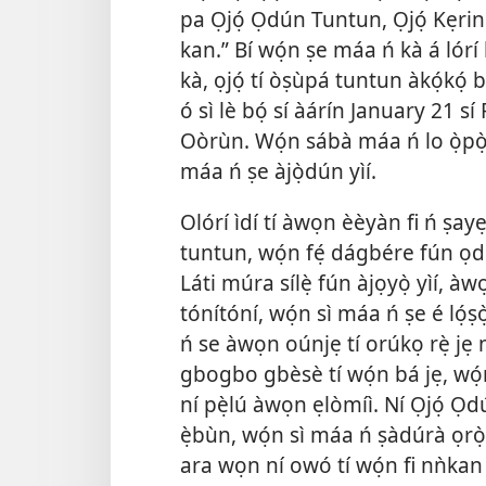
pa Ọjọ́ Ọdún Tuntun, Ọjọ́ Kẹrin 
kan.” Bí wọ́n ṣe máa ń kà á lórí
kà, ọjọ́ tí òṣùpá tuntun àkọ́kọ́ b
ó sì lè bọ́ sí àárín January 21 s
Oòrùn. Wọ́n sábà máa ń lo ọ̀pọ̀ ọ
máa ń ṣe àjọ̀dún yìí.
Olórí ìdí tí àwọn èèyàn fi ń ṣayẹ
tuntun, wọ́n fẹ́ dágbére fún ọdún
Láti múra sílẹ̀ fún àjọyọ̀ yìí, 
tónítóní, wọ́n sì máa ń ṣe é lọ́
ń se àwọn oúnjẹ tí orúkọ rẹ̀ jẹ m
gbogbo gbèsè tí wọ́n bá jẹ, wó
ní pẹ̀lú àwọn ẹlòmíì. Ní Ọjọ́ Ọ
ẹ̀bùn, wọ́n sì máa ń ṣàdúrà ọrò
ara wọn ní owó tí wọ́n fi nǹkan 