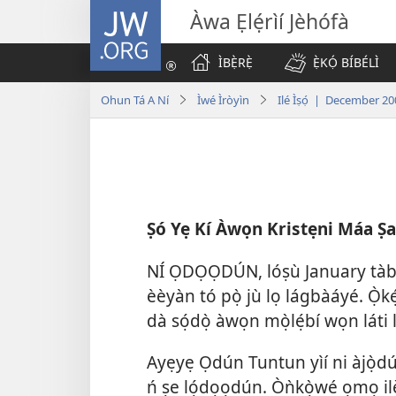
JW.ORG
Àwa Ẹlẹ́rìí Jèhófà
ÌBẸ̀RẸ̀
Ẹ̀KỌ́ BÍBÉLÌ
Ohun Tá A Ní
Ìwé Ìròyìn
Ilé Ìṣọ́ | December 2
Ṣó Yẹ Kí Àwọn Kristẹni Máa Ṣ
NÍ ỌDỌỌDÚN, lóṣù January tàbí
èèyàn tó pọ̀ jù lọ lágbàáyé. Ọ̀
dà sọ́dọ̀ àwọn mọ̀lẹ́bí wọn lát
Ayẹyẹ Ọdún Tuntun yìí ni àjọ̀dú
ń ṣe lọ́dọọdún. Òǹkọ̀wé ọmọ ilẹ̀