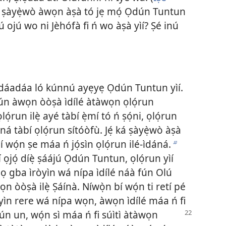
 ń ṣàyẹ̀wò àwọn àṣà tó jẹ mọ́ Ọdún Tuntun
ú ojú wo ni Jèhófà fi ń wo àṣà yìí? Ṣé inú
̣ dáadáa ló kúnnú ayẹyẹ Ọdún Tuntun yìí.
fún àwọn òòṣà ìdílé àtàwọn ọlọ́run
lọ́run ilẹ̀ ayé tàbí ẹ̀mí tó ń ṣọ́ni, ọlọ́run
dáná tàbí ọlọ́run sítóòfù. Jẹ́ ká ṣàyẹ̀wò àṣà
 wọ́n ṣe máa ń jọ́sìn ọlọ́run ilé-ìdáná.
b
 ọjọ́ díẹ̀ ṣáájú Ọdún Tuntun, ọlọ́run yìí
i lọ gba ìròyìn wá nípa ìdílé náà fún Olú
n òòṣà ilẹ̀ Ṣáínà. Níwọ̀n bí wọ́n ti retí pé
òyìn rere wá nípa wọn, àwọn ìdílé máa ń fi
fún un, wọ́n sì
máa ń fi súìtì àtàwọn