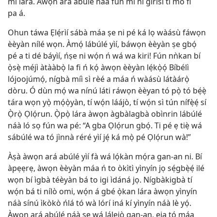
mí lára. Àwọn ará abúlé náà fún mi ní gírísì tí mo fi
pa á.
Ohun táwa Ẹlẹ́rìí sábà máa ṣe ni pé ká lọ wàásù fáwọn
èèyàn nílé wọn. Àmọ́ lábúlé yìí, báwọn èèyàn ṣe gbọ́
pé a ti dé báyìí, ńṣe ni wọ́n ń wá wa kiri! Fún nǹkan bí
ọ̀sẹ̀ méjì àtààbọ̀ la fi ń kọ́ àwọn èèyàn lẹ́kọ̀ọ́ Bíbélì
lójoojúmọ́, nígbà míì sì rèé a máa ń wàásù látàárọ̀
dòru. Ó dùn mọ́ wa nínú láti ráwọn èèyan tó pọ̀ tó bẹ́ẹ̀
tára wọn yọ̀ mọ́ọ̀yàn, tí wọ́n láájò, tí wọ́n sì tún nífẹ̀ẹ́ sí
Ọ̀rọ̀ Ọlọ́run. Ọ̀pọ̀ lára àwọn àgbàlagbà obìnrin lábúlé
náà ló sọ fún wa pé: “A gba Ọlọ́run gbọ́. Ti pé ẹ tiẹ̀ wá
sábúlé wa tó jìnnà réré yìí jẹ́ ká mọ̀ pé Ọlọ́run wà!”
Àṣà àwọn ará abúlé yìí fà wá lọ́kàn mọ́ra gan-an ni. Bí
àpẹẹrẹ, àwọn èèyàn máa ń to òkìtì yìnyín jọ sẹ́gbẹ̀ẹ́ ilé
wọn bí ìgbà téèyàn bá to igi ìdáná jọ. Nígbàkigbà tí
wọ́n bá ti nílò omi, wọ́n á gbé ọ̀kan lára àwọn yìnyín
náà sínú ìkòkò ńlá tó wà lórí iná kí yìnyín náà lè yọ́.
Àwọn ará abúlé náà ṣe wá lálejò gan-an, ẹja tó máa