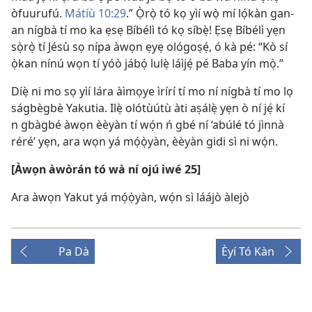
òfuurufú.
Mátíù 10:29
.” Ọ̀rọ̀ tó kọ yìí wọ̀ mí lọ́kàn gan-
an nígbà tí mo ka ẹsẹ Bíbélì tó kọ síbẹ̀! Ẹsẹ Bíbélì yẹn
sọ̀rọ̀ tí Jésù sọ nípa àwọn ẹyẹ ológoṣẹ́, ó kà pé: “Kò sí
ọ̀kan nínú wọn tí yóò jábọ́ lulẹ̀ láìjẹ́ pé Baba yín mọ̀.”
Díẹ̀ ni mo sọ yìí lára àìmọye ìrírí tí mo ní nígbà tí mo lọ
ságbègbè Yakutia. Ilẹ̀ olótùútù àti aṣálẹ̀ yẹn ò ní jẹ́ kí
n gbàgbé àwọn èèyàn tí wọ́n ń gbé ní ‘abúlé tó jìnnà
réré’ yẹn, ara wọn yá mọ́ọ̀yàn, èèyàn gidi sì ni wọ́n.
[Àwọn àwòrán tó wà ní ojú ìwé 25]
Ara àwọn Yakut yá mọ́ọ̀yàn, wọ́n sì láájò àlejò
Pa Dà
Èyí Tó Kàn