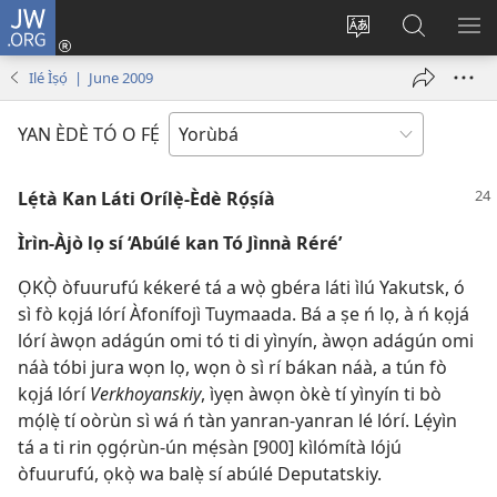
JW.ORG
Wọlé
(opens
Yí
Wa
GB
new
èdè
JW.ORG
YÍ
Ilé Ìṣọ́ | June 2009
window)
ìkànnì
JÁ
pa
YAN ÈDÈ TÓ O FẸ́
dà
Lẹ́tà Kan Láti Orílẹ̀-Èdè Rọ́ṣíà
Ìrìn-Àjò lọ sí ‘Abúlé kan Tó Jìnnà Réré’
ỌKỌ̀ òfuurufú kékeré tá a wọ̀ gbéra láti ìlú Yakutsk, ó
sì fò kọjá lórí Àfonífojì Tuymaada. Bá a ṣe ń lọ, à ń kọjá
lórí àwọn adágún omi tó ti di yìnyín, àwọn adágún omi
náà tóbi jura wọn lọ, wọn ò sì rí bákan náà, a tún fò
kọjá lórí
Verkhoyanskiy
, ìyẹn àwọn òkè tí yìnyín ti bò
mọ́lẹ̀ tí oòrùn sì wá ń tàn yanran-yanran lé lórí. Lẹ́yìn
tá a ti rin ọgọ́rùn-ún mẹ́sàn [900] kìlómítà lójú
òfuurufú, ọkọ̀ wa balẹ̀ sí abúlé Deputatskiy.