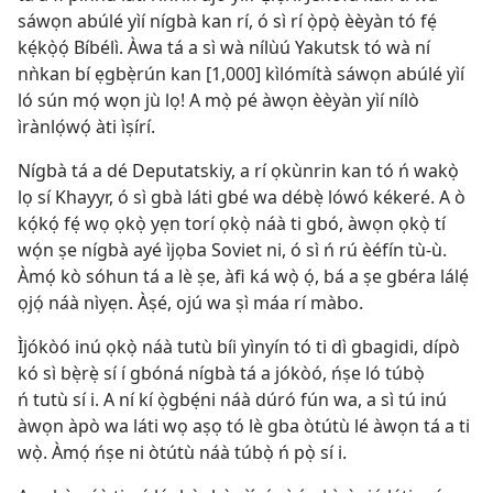
sáwọn abúlé yìí nígbà kan rí, ó sì rí ọ̀pọ̀ èèyàn tó fẹ́
kẹ́kọ̀ọ́ Bíbélì. Àwa tá a sì wà nílùú Yakutsk tó wà ní
nǹkan bí ẹgbẹ̀rún kan [1,000] kìlómítà sáwọn abúlé yìí
ló sún mọ́ wọn jù lọ! A mọ̀ pé àwọn èèyàn yìí nílò
ìrànlọ́wọ́ àti ìṣírí.
Nígbà tá a dé Deputatskiy, a rí ọkùnrin kan tó ń wakọ̀
lọ sí Khayyr, ó sì gbà láti gbé wa débẹ̀ lówó kékeré. A ò
kọ́kọ́ fẹ́ wọ ọkọ̀ yẹn torí ọkọ̀ náà ti gbó, àwọn ọkọ̀ tí
wọ́n ṣe nígbà ayé ìjọba Soviet ni, ó sì ń rú èéfín tù-ù.
Àmọ́ kò sóhun tá a lè ṣe, àfi ká wọ̀ ọ́, bá a ṣe gbéra lálẹ́
ọjọ́ náà nìyẹn. Àṣé, ojú wa ṣì máa rí màbo.
Ìjókòó inú ọkọ̀ náà tutù bíi yìnyín tó ti dì gbagidi, dípò
kó sì bẹ̀rẹ̀ sí í gbóná nígbà tá a jókòó, ńṣe ló túbọ̀
ń tutù sí i. A ní kí ọ̀gbẹ́ni náà dúró fún wa, a sì tú inú
àwọn àpò wa láti wọ aṣọ tó lè gba òtútù lé àwọn tá a ti
wọ̀. Àmọ́ ńṣe ni òtútù náà túbọ̀ ń pọ̀ sí i.