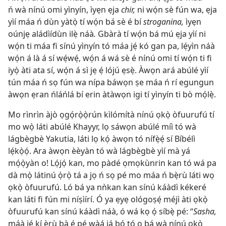
ń wà nínú omi yìnyín, ìyẹn ẹja
chir,
ni wọ́n sè fún wa, ẹja
yìí máa ń dùn yàtọ̀ tí wọ́n bá sè é bí
stroganina,
ìyẹn
oúnjẹ aládìídùn ilẹ̀ náà
.
Gbàrà tí wọ́n bá mú ẹja yìí ni
wọ́n ti máa fi sínú yìnyín tó máa jẹ́ kó gan pa, lẹ́yìn náà
wọ́n á là á sí wẹ́wẹ́, wọ́n á wá sè é nínú omi tí wọ́n ti fi
iyọ̀ àti ata sí, wọ́n á sì jẹ ẹ́ lójú ẹsẹ̀. Àwọn ará abúlé yìí
tún máa ń sọ fún wa nípa báwọn ṣe máa ń rí egungun
àwọn ẹran ńláńlá bí erin àtàwọn igi tí yìnyín ti bò mọ́lẹ̀.
Mo rìnrìn àjò ọgọ́rọ̀ọ̀rún kìlómítà nínú ọkọ̀ òfuurufú tí
mo wọ̀ láti abúlé Khayyr, lọ sáwọn abúlé míì tó wà
lágbègbè Yakutia, láti lọ kọ́ àwọn tó nífẹ̀ẹ́ sí Bíbélì
lẹ́kọ̀ọ́. Ara àwọn èèyàn tó wà lágbègbè yìí mà yá
mọ́ọ̀yàn o! Lọ́jọ́ kan, mo pàdé ọmọkùnrin kan tó wá pa
dà mọ̀ látinú ọ̀rọ̀ tá a jọ ń sọ pé mo máa ń bẹ̀rù láti wọ
ọkọ̀ òfuurufú. Ló bá ya nǹkan kan sínú káàdì kékeré
kan láti fi fún mi níṣìírí. Ó ya ẹyẹ ológoṣẹ́ méjì àti ọkọ̀
òfuurufú kan sínú káàdì náà, ó wá kọ ọ́ síbẹ̀ pé: “
Sasha,
máà jẹ́ kí ẹ̀rù bà ẹ́ pé wàá já bọ́ tó o bá wà nínú ọkọ̀