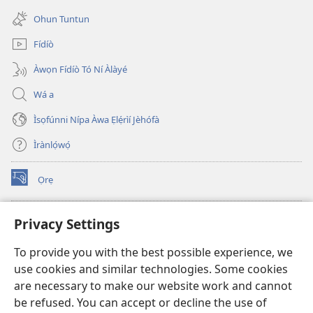
window)
new
Ohun Tuntun
window)
Fídíò
Àwọn Fídíò Tó Ní Àlàyé
Wá a
Ìsọfúnni Nípa Àwa Ẹlẹ́rìí Jèhófà
Ìrànlọ́wọ́
Ọrẹ
(opens
new
window)
ÀKÁ ÌWÉ ORÍ ÍŃTÁNẸ́Ẹ̀TÌ TI Watchtower™
Privacy Settings
(opens
new
®
JW Hub
To provide you with the best possible experience, we
window)
(opens
use cookies and similar technologies. Some cookies
new
®
JW Library
window)
are necessary to make our website work and cannot
be refused. You can accept or decline the use of
®
Watchtower Library