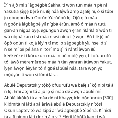
Ìrìn àjò mi sí àgbègbè Sakha, tí wọ́n tún máa ń pè ní
Yakutia ṣẹ̀ṣẹ̀ bẹ̀rẹ̀ ni, ilẹ̀ náà lẹ́wà àmọ́ aṣálẹ̀ ni, ó sì tóbi
ju gbogbo Ìwọ̀ Oòrùn Yúróòpù lọ. Ojú ọjọ́ máa
ń gbóná lágbègbè yìí nígbà ẹ̀rùn, àmọ́ ó máa ń tutù
gan-an nígbà ọyẹ́, egungun àwọn ẹran ńláńlá tí wọ́n ti
wà nígbà kan rí sì máa ń wà nínú ilẹ̀ wọn. Bó tilẹ̀ jẹ́ pé
ọ̀pọ̀ ọdún ti kọjá lẹ́yìn tí mo lọ ságbègbè yìí, ńṣe ló ṣì
ń ṣe mí bíi pé àná ni torí mo ṣì ń rántí àwọn ìlú
kéékèèké tí kùrukùru máa ń bò mọ́lẹ̀ yẹn, bí òfuurufú
tó láwọ̀ mèremère ṣe máa ń tàn yanran àtàwọn Yakut,
ìyẹn àwọn èèyàn tó ń gbé lábúlé náà, tára wọn yọ̀
mọ́ọ̀yàn tí wọ́n sì lómi lára.
Abúlé Deputatskiy tọ́kọ̀ òfuurufú wa balẹ̀ sí kọ́ nibi tá à
ń lọ. Èmi àtẹni tá a jọ lọ ṣì máa dé àwọn abúlé míì.
Abúlé àkọ́kọ́ tá a máa dé ni Khayyr, ìrìn ọ̀ọ́dúnrún [300]
kìlómítà ni láti apá àríwá abúlé Deputatskiy nítòsí
Òkun Laptev tó wà lápá àríwá àgbègbè Sìbéríà. Kí nìdí
tá a fi pinnu láti rìnrìn àjò yìí? Ẹlẹ́rìí Jèhófà kan ti wá