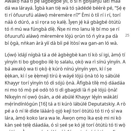
Awakọ̀ náà ti pẹ́ lágbègbè yìí, ó sì ń gbìyànjú láti máa
dá wa lárayá. Ìgbà kan tiẹ̀ wà tó ṣàdédé béèrè pé, “Ṣẹ́ ẹ
ti rí òfuurufú aláwọ̀ mèremère rí?” Èmi ò tíì rí i rí, torí
náà ó dúró, a sì rọra sọ kalẹ̀. Ìyẹn jẹ́ ká gbàgbé òtútù
tó ń mú wa fúngbà díẹ̀. Ńṣe ni mo lanu lẹ̀ bí mo ṣe rí
òfuurufú aláwọ̀
mèremère lójú ọrùn tó ń yíra pa dà
bí ọ̀gà, nǹkan àrà yìí dà bíi pé ìtòsí wa gan-an ló wà.
Lọ́wọ́ ìdájí nígbà tá a dé àgbègbè kan tí kò sí igi, àmọ́ tí
yìnyín ti bo gbogbo ilẹ̀ lọ salalu, ọkọ̀ wa rì sínú yìnyín. A
bá awakọ̀ wa ti ọkọ̀ ẹ̀ kúrò nínú yìnyín yẹn, kì í ṣe
ẹ̀ẹ̀kan, kì í ṣe ẹ̀ẹ̀mejì tírú ẹ̀ wáyé lójú ọ̀nà tó lọ sábúlé
Khayyr torí yìnyín tó dì sójú ọ̀nà. Àfìgbà tílẹ̀ mọ́ dáadáa
ni mo tó mọ̀ pé odò tó ti dì gbagidi là ń pè lójú ọ̀nà!
Níkẹyìn ní ọwọ́ ọ̀sán, a dé abúlé Khayyr lẹ́yìn wákàtí
mẹ́rìndínlógún [16] tá a ti kúrò lábúlé Deputatskiy. A rò
pé a ò ní lè dìde láàárọ̀ ọjọ́ kejì torí òtútù tó ti rọ́ sí wa
lára, àmọ́ koko lara wa le. Àwọn ọmọ ìka ẹsẹ̀ mi ni kò
kàn ṣeé tẹlẹ̀ dáadáa, ó sì ṣeé ṣe kó jẹ́ torí òtútù tó ti wọ̀