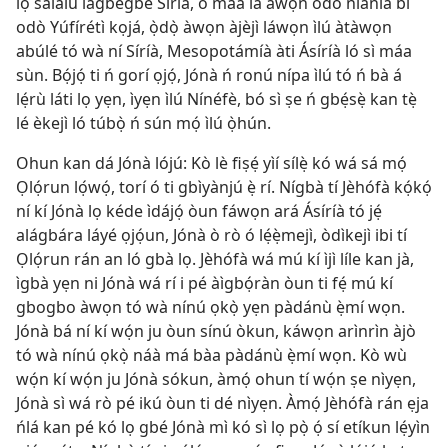
lọ salalu lágbègbè Síríà, ó máa la àwọn odò ńláńlá bí
odò Yúfírétì kọjá, ọ̀dọ̀ àwọn àjèjì láwọn ìlú àtàwọn
abúlé tó wà ní Síríà, Mesopotámíà àti Ásíríà ló sì máa
sùn. Bọ́jọ́ ti ń gorí ọjọ́, Jónà ń ronú nípa ìlú tó ń bà á
lẹ́rù láti lọ yẹn, ìyẹn ìlú Nínéfè, bó sì ṣe ń gbẹ́sẹ̀ kan tẹ̀
lé èkejì ló túbọ̀ ń sún mọ́ ìlú ọ̀hún.
Ohun kan dá Jónà lójú: Kò lè fiṣẹ́ yìí sílẹ̀ kó wá sá mọ́
Ọlọ́run lọ́wọ́, torí ó ti gbìyànjú ẹ̀ rí. Nígbà tí Jèhófà kọ́kọ́
ní kí Jónà lọ kéde ìdájọ́ òun fáwọn ará Ásíríà tó jẹ́
alágbára láyé ọjọ́un, Jónà ò rò ó lẹ́ẹ̀mejì, òdìkejì ibi tí
Ọlọ́run rán an ló gbà lọ. Jèhófà wá mú kí ìjì líle kan jà,
ìgbà yẹn ni Jónà wá rí i pé àìgbọ́ràn òun ti fẹ́ mú kí
gbogbo àwọn tó wà nínú ọkọ̀ yẹn pàdánù ẹ̀mí wọn.
Jónà bá ní kí wọ́n ju òun sínú òkun, káwọn arìnrìn àjò
tó wà nínú ọkọ̀ náà má bàa pàdánù ẹ̀mí wọn. Kò wù
wọ́n kí wọ́n ju Jónà sókun, àmọ́ ohun tí wọ́n ṣe nìyẹn,
Jónà sì wá rò pé ikú òun ti dé nìyẹn. Àmọ́ Jèhófà rán ẹja
ńlá kan pé kó lọ gbé Jónà mì kó sì lọ pọ̀ ọ́ sí etíkun lẹ́yìn