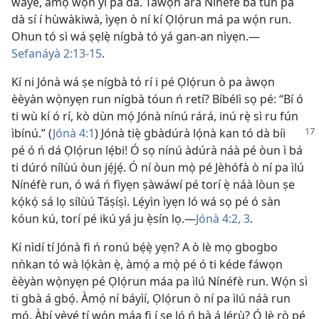
wáyé, àmọ́ wọ́n yí pa dà. Táwọn ará Nínéfè bá tún pa
dà sí í hùwàkiwà, ìyẹn ò ní kí Ọlọ́run má pa wọ́n run.
Ohun tó sì wá ṣẹlẹ̀ nígbà tó yá gan-an nìyẹn.—
Sefanáyà 2:13-15
.
Kí ni Jónà wá ṣe nígbà tó rí i pé Ọlọ́run ò pa àwọn
èèyàn wọ̀nyẹn run nígbà tóun ń retí? Bíbélì sọ pé: “Bí ó
ti wù kí ó rí, kò dùn mọ́ Jónà nínú rárá, inú rẹ̀ sì ru fún
ìbínú.” (
Jónà 4:1
) Jónà tiẹ̀ gbàdúrà lọ́nà kan tó dà bíi
pé ó ń dá Ọlọ́run lẹ́bi! Ó sọ nínú àdúrà náà pé òun ì bá
ti dúró nílùú òun jẹ́jẹ́. Ó ní òun mọ̀ pé Jèhófà ò ní pa ìlú
Nínéfè run, ó wá ń fìyẹn ṣàwáwí pé torí ẹ̀ náà lòun ṣe
kọ́kọ́ sá lọ sílùú Táṣíṣì. Lẹ́yìn ìyẹn ló wá sọ pé ó sàn
kóun kú, torí pé ikú yá ju ẹ̀sín lọ.—
Jónà 4:2, 3
.
Kí nìdí tí Jónà fi ń ronú bẹ́ẹ̀ yẹn? A ò lè mọ gbogbo
nǹkan tó wà lọ́kàn ẹ̀, àmọ́ a mọ̀ pé ó ti kéde fáwọn
èèyàn wọ̀nyẹn pé Ọlọ́run máa pa ìlú Nínéfè run. Wọ́n sì
ti gbà á gbọ́. Àmọ́ ní báyìí, Ọlọ́run ò ní pa ìlú náà run
mọ́. Àbí yẹ̀yẹ́ tí wọ́n máa fi í ṣe ló ń bà á lẹ́rù? Ó lè rò pé