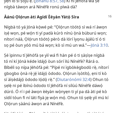
yẹn ló sì ṣojú ẹ̀. (
Jòhánù 8:57, 58
) Kí ni Jèhófà wá ṣe
nígbà táwọn ará Nínéfè ronú pìwà dà?
Àánú Ọlọ́run àti Agídí Èèyàn Yàtọ̀ Síra
Nígbà tó yá Jónà kọ̀wé pé: “Ọlọ́run tòótọ́ sì wá rí àwọn
iṣẹ́ wọn, pé wọ́n ti yí padà kúrò nínú ọ̀nà búburú wọn;
nítorí náà, Ọlọ́run tòótọ́ pèrò dà lórí ìyọnu àjálù tí ó ti
sọ pé òun yóò mú bá wọn; kò sì mú un wá.”—
Jónà 3:10
.
Ṣé ìpinnu tí Jèhófà ṣe yìí wá fi hàn pé ó ti ṣàṣìṣe nígbà
tó ní kí Jónà kéde ìdájọ́ òun sórí ìlú Nínéfè? Rárá o.
Bíbélì sọ nípa Jèhófà pé: “Pípé ni ìgbòkègbodò rẹ̀, nítorí
gbogbo ọ̀nà rẹ̀ jẹ́ ìdájọ́ òdodo. Ọlọ́run ìṣòtítọ́, ẹni tí kò
sí àìṣèdájọ́ òdodo lọ́dọ̀ rẹ̀.” (
Diutarónómì 32:4
) Ohun tó
ṣẹlẹ̀ ni pé ìbínú òdodo tí Jèhófà ní sílùú Nínéfè dáwọ́
dúró. Ó rí i pé àwọn èèyàn wọ̀nyẹn ti yí pa dà àti pé kò
sídìí tóun fi ní láti fìyà jẹ wọ́n mọ́. Ohun tó ṣẹlẹ̀ yìí mú kí
Ọlọ́run ṣàánú àwọn ará Nínéfè.