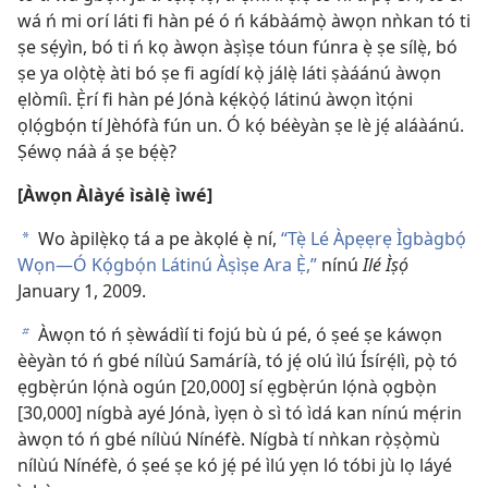
wá ń mi orí láti fi hàn pé ó ń kábàámọ̀ àwọn nǹkan tó ti
ṣe sẹ́yìn, bó ti ń kọ àwọn àṣìṣe tóun fúnra ẹ̀ ṣe sílẹ̀, bó
ṣe ya olọ̀tẹ̀ àti bó ṣe fi agídí kọ̀ jálẹ̀ láti ṣàáánú àwọn
ẹlòmíì. Ẹ̀rí fi hàn pé Jónà kẹ́kọ̀ọ́ látinú àwọn ìtọ́ni
ọlọ́gbọ́n tí Jèhófà fún un. Ó kọ́ béèyàn ṣe lè jẹ́ aláàánú.
Ṣéwọ náà á ṣe bẹ́ẹ̀?
[Àwọn Àlàyé ìsàlẹ̀ ìwé]
Wo àpilẹ̀kọ tá a pe àkọlé ẹ̀ ní,
“Tẹ̀ Lé Àpẹẹrẹ Ìgbàgbọ́
a
Wọn—Ó Kọ́gbọ́n Látinú Àṣìṣe Ara Ẹ̀,”
nínú
Ilé Ìṣọ́
January 1, 2009.
Àwọn tó ń ṣèwádìí ti fojú bù ú pé, ó ṣeé ṣe káwọn
b
èèyàn tó ń gbé nílùú Samáríà, tó jẹ́ olú ìlú Ísírẹ́lì, pọ̀ tó
ẹgbẹ̀rún lọ́nà ogún [20,000] sí ẹgbẹ̀rún lọ́nà ọgbọ̀n
[30,000] nígbà ayé Jónà, ìyẹn ò sì tó ìdá kan nínú mẹ́rin
àwọn tó ń gbé nílùú Nínéfè. Nígbà tí nǹkan rọ̀ṣọ̀mù
nílùú Nínéfè, ó ṣeé ṣe kó jẹ́ pé ìlú yẹn ló tóbi jù lọ láyé