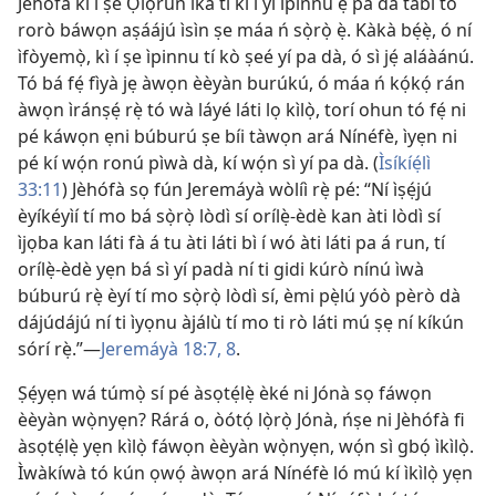
Jèhófà kì í ṣe Ọlọ́run ìkà tí kì í yí ìpinnu ẹ̀ pa dà tàbí tó
rorò báwọn aṣáájú ìsìn ṣe máa ń sọ̀rọ̀ ẹ̀. Kàkà bẹ́ẹ̀, ó ní
ìfòyemọ̀, kì í ṣe ìpinnu tí kò ṣeé yí pa dà, ó sì jẹ́ aláàánú.
Tó bá fẹ́ fìyà jẹ àwọn èèyàn burúkú, ó máa ń kọ́kọ́ rán
àwọn ìránṣẹ́ rẹ̀ tó wà láyé láti lọ kìlọ̀, torí ohun tó fẹ́ ni
pé káwọn ẹni búburú ṣe bíi tàwọn ará Nínéfè, ìyẹn ni
pé kí wọ́n ronú pìwà dà, kí wọ́n sì yí pa dà. (
Ìsíkíẹ́lì
33:11
) Jèhófà sọ fún Jeremáyà wòlíì rẹ̀ pé: “Ní ìṣẹ́jú
èyíkéyìí tí mo bá sọ̀rọ̀ lòdì sí orílẹ̀-èdè kan àti lòdì sí
ìjọba kan láti fà á tu àti láti bì í wó àti láti pa á run, tí
orílẹ̀-èdè yẹn bá sì yí padà ní ti gidi kúrò nínú ìwà
búburú rẹ̀ èyí tí mo sọ̀rọ̀ lòdì sí, èmi pẹ̀lú yóò pèrò dà
dájúdájú ní ti ìyọnu àjálù tí mo ti rò láti mú ṣẹ ní kíkún
sórí rẹ̀.”—
Jeremáyà 18:7, 8
.
Ṣẹ́yẹn wá túmọ̀ sí pé àsọtẹ́lẹ̀ èké ni Jónà sọ fáwọn
èèyàn wọ̀nyẹn? Rárá o, òótọ́ lọ̀rọ̀ Jónà, ńṣe ni Jèhófà fi
àsọtẹ́lẹ̀ yẹn kìlọ̀ fáwọn èèyàn wọ̀nyẹn, wọ́n sì gbọ́ ìkìlọ̀.
Ìwàkíwà tó kún ọwọ́ àwọn ará Nínéfè ló mú kí ìkìlọ̀ yẹn