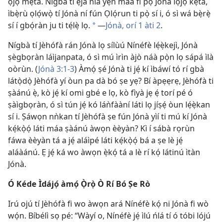
ọjọ́ mẹ́ta. Nígbà tí ẹja ńlá yẹn máa fi pọ Jónà lọ́jọ́ kẹta,
ìbẹ̀rù ọlọ́wọ̀ tí Jónà ní fún Ọlọ́run ti pọ̀ sí i, ó sì wá bẹ̀rẹ̀
sí í gbọ́ràn ju ti tẹ́lẹ̀ lọ.
—
Jónà, orí 1 àti
2
.
a
Nígbà tí Jèhófà rán Jónà lọ sílùú Nínéfè lẹ́ẹ̀kejì, Jónà
ṣègbọràn láìjanpata, ó sì mú ìrìn àjò náà pọ̀n lọ sápá ìlà
oòrùn. (
Jónà 3:1-3
) Àmọ́ ṣé Jónà ti jẹ́ kí ìbáwí tó rí gbà
látọ̀dọ̀ Jèhófà yí òun pa dà bó ṣe yẹ? Bí àpẹẹrẹ, Jèhófà ti
ṣàánú ẹ̀, kò jẹ́ kí omi gbé e lọ, kò fìyà jẹ ẹ́ torí pé ó
ṣàìgbọràn, ó sì tún jẹ́ kó láǹfààní láti lọ jíṣẹ́ òun lẹ́ẹ̀kan
sí i. Ṣáwọn nǹkan tí Jèhófà ṣe fún Jónà yìí ti mú kí Jónà
kẹ́kọ̀ọ́ láti máa ṣàánú àwọn èèyàn? Kì í sábà rọrùn
fáwa èèyàn tá a jẹ́ aláìpé láti kẹ́kọ̀ọ́ bá a ṣe lè jẹ́
aláàánú. Ẹ jẹ́ ká wo àwọn ẹ̀kọ́ tá a lè rí kọ́ látinú ìtàn
Jónà.
Ó Kéde Ìdájọ́ àmọ́ Ọ̀rọ̀ Ò Rí Bó Ṣe Rò
Irú ojú tí Jèhófà fi wo àwọn ará Nínéfè kọ́ ni Jónà fi wò
wọ́n. Bíbélì sọ pé: “Wàyí o, Nínéfè jẹ́ ìlú ńlá tí ó tóbi lójú