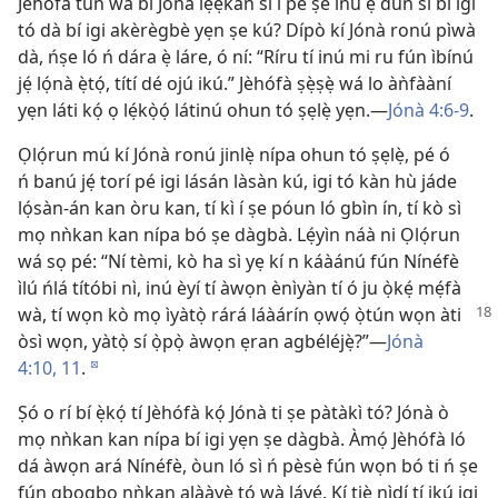
Jèhófà tún wá bi Jónà lẹ́ẹ̀kan sí i pé ṣé inú ẹ̀ dùn sí bí igi
tó dà bí igi akèrègbè yẹn ṣe kú? Dípò kí Jónà ronú pìwà
dà, ńṣe ló ń dára ẹ̀ láre, ó ní: “Ríru tí inú mi ru fún ìbínú
jẹ́ lọ́nà ẹ̀tọ́, títí dé ojú ikú.” Jèhófà ṣẹ̀ṣẹ̀ wá lo àǹfààní
yẹn láti kọ́ ọ lẹ́kọ̀ọ́ látinú ohun tó ṣẹlẹ̀ yẹn.—
Jónà 4:6-9
.
Ọlọ́run mú kí Jónà ronú jinlẹ̀ nípa ohun tó ṣẹlẹ̀, pé ó
ń banú jẹ́ torí pé igi lásán làsàn kú, igi tó kàn hù jáde
lọ́sàn-án kan òru kan, tí kì í ṣe póun ló gbìn ín, tí kò sì
mọ nǹkan kan nípa bó ṣe dàgbà. Lẹ́yìn náà ni Ọlọ́run
wá sọ pé: “Ní tèmi, kò ha sì yẹ kí n káàánú fún Nínéfè
ìlú ńlá títóbi nì, inú èyí tí àwọn ènìyàn tí ó ju ọ̀kẹ́ mẹ́fà
wà, tí wọn kò mọ ìyàtọ̀ rárá láàárín
ọwọ́ ọ̀tún wọn àti
òsì wọn, yàtọ̀ sí ọ̀pọ̀ àwọn ẹran agbéléjẹ̀?”—
Jónà
4:10, 11
.
d
Ṣó o rí bí ẹ̀kọ́ tí Jèhófà kọ́ Jónà ti ṣe pàtàkì tó? Jónà ò
mọ nǹkan kan nípa bí igi yẹn ṣe dàgbà. Àmọ́ Jèhófà ló
dá àwọn ará Nínéfè, òun ló sì ń pèsè fún wọn bó ti ń ṣe
fún gbogbo nǹkan alààyè tó wà láyé. Kí tiẹ̀ nìdí tí ikú igi