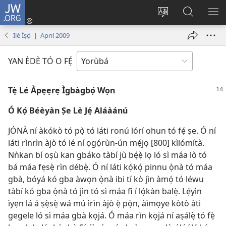
JW.ORG
Wọlé
(opens
Yí
Wa
GB
new
èdè
JW.ORG
YÍ
Ilé Ìṣọ́ | April 2009
window)
ìkànnì
JÁ
pa
YAN ÈDÈ TÓ O FẸ́
dà
Tẹ̀ Lé Àpẹẹrẹ Ìgbàgbọ́ Wọn
Ó Kọ́ Béèyàn Ṣe Lè Jẹ́ Aláàánú
JÓNÀ ní àkókò tó pọ̀ tó láti ronú lórí ohun tó fẹ́ ṣe. Ó ní
láti rìnrìn àjò tó lé ní ọgọ́rùn-ún mẹ́jọ [800] kìlómítà.
Nǹkan bí oṣù kan gbáko tàbí jù bẹ́ẹ̀ lọ ló sì máa lò tó
bá máa fẹsẹ̀ rìn débẹ̀. Ó ní láti kọ́kọ́ pinnu ọ̀nà tó máa
gbà, bóyá kó gba àwọn ọ̀nà ibi tí kò jìn àmọ́ tó léwu
tàbí kó gba ọ̀nà tó jìn tó sì máa fi í lọ́kàn balẹ̀. Lẹ́yìn
ìyẹn lá á ṣẹ̀sẹ̀ wá mú ìrìn àjò ẹ̀ pọ̀n, àìmọye kòtò àti
gegele ló sì máa gbà kọjá. Ó máa rìn kọjá ní aṣálẹ̀ tó fẹ̀