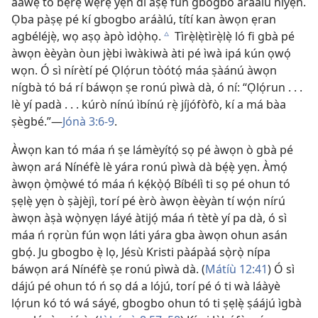
ààwẹ̀ tó bẹ̀rẹ̀ wẹ́rẹ́ yẹn di àṣẹ fún gbogbo aráàlú nìyẹn.
Ọba pàṣẹ pé kí gbogbo aráàlú, títí kan àwọn ẹran
agbéléjẹ̀, wọ aṣọ àpò ìdọ̀họ.
Tìrẹ̀lẹ̀tìrẹ̀lẹ̀ ló fi gbà pé
c
àwọn èèyàn òun jẹ̀bi ìwàkiwà àti pé ìwà ipá kún ọwọ́
wọn. Ó sì nírètí pé Ọlọ́run tòótọ́ máa ṣàánú àwọn
nígbà tó bá rí báwọn ṣe ronú pìwà dà, ó ní: “Ọlọ́run . . .
lè yí padà . . . kúrò nínú ìbínú rẹ̀ jíjófòfò, kí a má bàa
ṣègbé.”—
Jónà 3:6-9
.
Àwọn kan tó máa ń ṣe lámèyítọ́ sọ pé àwọn ò gbà pé
àwọn ará Nínéfè lè yára ronú pìwà dà bẹ́ẹ̀ yẹn. Àmọ́
àwọn ọ̀mọ̀wé tó máa ń kẹ́kọ̀ọ́ Bíbélì ti sọ pé ohun tó
ṣẹlẹ̀ yẹn ò ṣàjèjì, torí pé èrò àwọn èèyàn tí wọ́n nírú
àwọn àṣà wọ̀nyẹn láyé àtijọ́ máa ń tètè yí pa dà, ó sì
máa ń rọrùn fún wọn láti yára gba àwọn ohun asán
gbọ́. Ju gbogbo ẹ̀ lọ, Jésù Kristi pàápàá sọ̀rọ̀ nípa
báwọn ará Nínéfè ṣe ronú pìwà dà. (
Mátíù 12:41
) Ó sì
dájú pé ohun tó ń sọ dá a lójú, torí pé ó ti wà láàyè
lọ́run kó tó wá sáyé, gbogbo ohun tó ti ṣẹlẹ̀ ṣáájú ìgbà