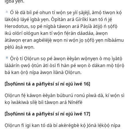
ìgbà yẹn.
Ó lè dà bíi pé ohun tí wọ́n ṣe yìí ṣàjèjì, àmọ́ tiwọn kọ́
c
làkọ́kọ́ láyé ìgbà yẹn. Òpìtàn ará Gíríìkì kan tó ń jẹ́
Herodotus, sọ pé nígbà táwọn ará Páṣíà àtijọ́ ń ṣọ̀fọ̀
ikú olórí ológun kan tí wọ́n fẹ́ràn dáadáa, àwọn
àtàwọn ẹran agbéléjẹ̀ wọn ni wọ́n jọ ṣọ̀fọ̀ yẹn níbàámu
pẹ̀lú àṣà wọn.
Ọ̀rọ̀ tí Ọlọ́run sọ pé àwọn èèyàn wọ̀nyẹn ò mọ ìyàtọ̀
d
láàárín ọwọ́ ọ̀tún àti òsì fi hàn pé wọn ò dákan mọ̀ tọ́rọ̀
bá kan ọ̀rọ̀ nípa àwọn ìlànà Ọlọ́run.
[Ìsọfúnni tá a pàfiyèsí sí ní ojú ìwé 16]
Ọlọ́run fẹ́ káwọn èèyàn búburú ronú pìwà dà, kí wọ́n sì
kọ ìwàkiwà sílẹ̀ bíi tàwọn ará Nínéfè
[Ìsọfúnni tá a pàfiyèsí sí ní ojú ìwé 17]
Ọlọ́run fi igi kan tó dà bí akèrègbè kọ́ Jónà lẹ́kọ̀ọ́ nípa