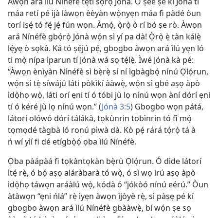
Àwọn ará ìlú Nínéfè tẹ́tí sọ́rọ̀ Jónà. Ó ṣeé ṣe kí Jónà ti
máa retí pé ìjà làwọn èèyàn wọ̀nyẹn máa fi pàdé òun
torí iṣẹ́ tó fẹ́ jẹ́ fún wọn. Àmọ́, ọ̀rọ̀ ò rí bó ṣe rò. Àwọn
ará Nínéfè gbọ́rọ̀ Jónà wọ́n sì yí pa dà! Ọ̀rọ̀ ẹ̀ tàn kálẹ̀
lẹ́yẹ ò sọkà. Ká tó ṣẹ́jú pẹ́, gbogbo àwọn ará ìlú yẹn ló
ti mọ̀ nípa ìparun tí Jónà wá sọ tẹ́lẹ̀. Ìwé Jónà kà pé:
“Àwọn ènìyàn Nínéfè sì bẹ̀rẹ̀ sí ní ìgbàgbọ́ nínú Ọlọ́run,
wọ́n sì tẹ̀ síwájú láti pòkìkí ààwẹ̀, wọ́n sì gbé aṣọ àpò
ìdọ̀họ wọ̀, láti orí ẹni tí ó tóbi jù lọ nínú wọn àní dórí ẹni
tí ó kéré jù lọ nínú wọn.” (
Jónà 3:5
) Gbogbo wọn pátá,
látorí olówó dórí tálákà, tọkùnrin tobìnrin tó fi mọ́
tọmọdé tàgbà ló ronú pìwà dà. Kò pẹ́ rárá tọ́rọ̀ tá à
ń wí yìí fi dé etígbọ̀ọ́ ọba ìlú Nínéfè.
Ọba pàápàá fi tọkàntọkàn bẹ̀rù Ọlọ́run. Ó dìde látorí
ìtẹ́ rẹ̀, ó bọ́ aṣọ aláràbarà tó wọ̀, ó sì wọ irú aṣọ àpò
ìdọ̀họ táwọn aráàlú wọ̀, kódà ó “jókòó nínú eérú.” Òun
àtàwọn “ẹni ńlá” rẹ̀ ìyẹn àwọn ìjòyè rẹ̀, sì pàṣẹ pé kí
gbogbo àwọn ará ìlú Nínéfè gbààwẹ̀, bí wọ́n ṣe sọ