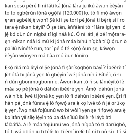
kan ṣoṣo péré fi ní láti ká Jónà lára ju ikú àwọn èèyàn
tó tó ẹgbẹ̀rún lọ́nà ọgọ́fà [120,000] lọ, tó fi mọ́ àwọn
ẹran agbéléjẹ̀ wọn? Ṣé kì í ṣe torí pé Jónà ti bẹ̀rẹ̀ sí í ro
tara ẹ̀ nìkan báyìí? Ó ṣe tán, àǹfààní tó rí lára igi yẹn ló
jẹ́ kó dùn ún nígbà tí igi náà kú. Ó ní láti jẹ́ pé ìmọ́tara-
ẹni-nìkan náà ló mú kí Jónà máa bínú nígbà tí Ọlọ́run ò
pa ìlú Nínéfè run, torí pé ó fẹ́ kọ́rọ̀ òun ṣẹ, káwọn
èèyàn wọ̀nyẹn má bàa mú òun lónírọ́.
Ẹ̀kọ́ ńlá mà lèyí o! Ṣé Jónà fi ṣàríkọ́gbọ́n báyìí? Ìbéèrè tí
Jèhófà bi Jónà yẹn ló gbẹ̀yìn ìwé Jónà nínú Bíbélì, ó sì
ń dún gbọnmọgbọnmọ. Àwọn kan tó ń ṣe lámèyítọ́ lè
máa sọ pé Jónà ò dáhùn ìbéèrè yẹn. Àmọ́ ìdáhùn Jónà
wà níbẹ̀. Ìwé tí Jónà kọ yẹn ló fi dáhùn ìbéèrè yẹn. Ẹ̀rí fi
hàn pé Jónà fúnra ẹ̀ ló fọwọ́ ara ẹ̀ kọ ìwé tó ń jẹ́ orúkọ
ẹ̀ yẹn. Ìwọ náà fojúunú wo bí wòlíì yẹn ṣe ń fọwọ́ ara ẹ̀
kọ ìtàn yìí sílẹ lẹ́yìn tó pa dà sílùú ìbílẹ̀ rẹ̀ láyọ̀ àti
lálàáfíà. A lè máa fojúunú wo Jónà nígbà tó ti darúgbó,
tó ti wá gbọ́n ju ti tẹ́lẹ̀ lọ, tí ẹ̀mí ìrẹ̀lẹ̀ tó ní ti pọ̀ sí i, tó sì