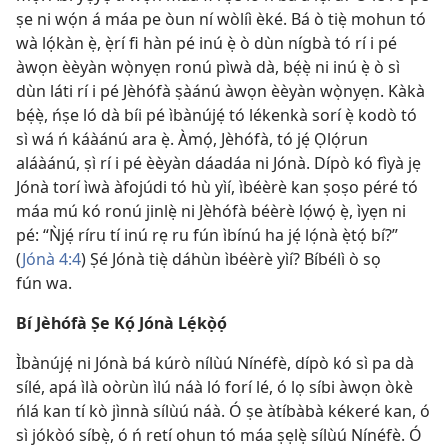
ṣe ni wọ́n á máa pe òun ní wòlíì èké. Bá ò tiẹ̀ mohun tó
wà lọ́kàn ẹ̀, ẹ̀rí fi hàn pé inú ẹ̀ ò dùn nígbà tó rí i pé
àwọn èèyàn wọ̀nyẹn ronú pìwà dà, bẹ́ẹ̀ ni inú ẹ̀ ò sì
dùn láti rí i pé Jèhófà ṣàánú àwọn èèyàn wọ̀nyẹn. Kàkà
bẹ́ẹ̀, ńṣe ló dà bíi pé ìbànújẹ́ tó lékenkà sorí ẹ̀ kodò tó
sì wá ń káàánú ara ẹ̀. Àmọ́, Jèhófà, tó jẹ́ Ọlọ́run
aláàánú, ṣì rí i pé èèyàn dáadáa ni Jónà. Dípò kó fìyà jẹ
Jónà torí ìwà àfojúdi tó hù yìí, ìbéèrè kan ṣoṣo péré tó
máa mú kó ronú jinlẹ̀ ni Jèhófà béèrè lọ́wọ́ ẹ̀, ìyẹn ni
pé: “Ǹjẹ́ ríru tí inú rẹ ru fún ìbínú ha jẹ́ lọ́nà ẹ̀tọ́ bí?”
(
Jónà 4:4
) Ṣé Jónà tiẹ̀ dáhùn ìbéèrè yìí? Bíbélì ò sọ
fún wa.
Bí Jèhófà Ṣe Kọ́ Jónà Lẹ́kọ̀ọ́
Ìbànújẹ́ ni Jónà bá kúrò nílùú Nínéfè, dípò kó sì pa dà
sílé, apá ìlà oòrùn ìlú náà ló forí lé, ó lọ síbi àwọn òkè
ńlá kan tí kò jìnnà sílùú náà. Ó ṣe àtíbàbà kékeré kan, ó
sì jókòó síbẹ̀, ó ń retí ohun tó máa ṣẹlẹ̀ sílùú Nínéfè. Ó