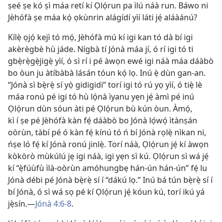
ṣeé ṣe kó ṣì máa retí kí Ọlọ́run pa ìlú náà run. Báwo ni
Jèhófà ṣe máa kọ́ ọkùnrin alágídí yìí láti jẹ́ aláàánú?
Kílẹ̀ ọjọ́ kejì tó mọ́, Jèhófà mú kí igi kan tó dà bí igi
akèrègbè hù jáde. Nígbà tí Jónà máa jí, ó rí igi tó ti
gbẹ̀rẹ̀gẹ̀jigẹ̀ yìí, ó sì rí i pé àwọn ewé igi náà máa dáàbò
bo òun ju àtíbàbà lásán tóun kọ́ lọ. Inú ẹ̀ dùn gan-an.
“Jónà sì bẹ̀rẹ̀ sí yọ̀ gidigidi” torí igi tó rú yọ yìí, ó tiẹ̀ lè
máa ronú pé igi tó hù lọ́nà ìyanu yẹn jẹ́ àmì pé inú
Ọlọ́run dùn sóun àti pé Ọlọ́run bù kún òun. Àmọ́,
kì í ṣe pé Jèhófà kàn fẹ́ dáàbò bo Jónà lọ́wọ́ ìtànṣán
oòrùn, tàbí pé ó kàn fẹ́ kínú tó ń bí Jónà rọlẹ̀ nìkan ni,
ńṣe ló fẹ́ kí Jónà ronú jinlẹ̀. Torí náà, Ọlọ́run jẹ́ kí àwọn
kòkòrò mùkúlú jẹ igi náà, igi yẹn sì kú. Ọlọ́run sì wá jẹ́
kí “ẹ̀fúùfù ìlà-oòrùn amóhungbẹ hán-ún hán-ún” fẹ́ lu
Jónà débi pé Jónà bẹ̀rẹ̀ sí í “dákú lọ.” Inú bá tún bẹ̀rẹ̀ sí í
bí Jónà, ó sì wá sọ pé kí Ọlọ́run jẹ́ kóun kú, torí ikú yá
jẹ̀sín.—
Jónà 4:6-8
.