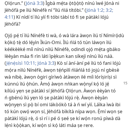
Ọlọ́run.” (
Jónà 3:3
) Ìgbà mẹ́ta ọ̀tọ̀ọ̀tọ̀ nínú ìwé Jónà ni
Jèhófà pe ìlú Nínéfè ní “ìlú ńlá títóbi.” (
Jónà 1:2;
3:2;
4:11
) Kí nìdí tí ìlú yìí fi tóbi tàbí tó fi ṣe pàtàkì lójú
Jèhófà?
Ọjọ́ pẹ́ tí ìlú Nínéfè ti wà, ó wà lára àwọn ìlú tí Nímírọ́dù
kọ́kọ́ tẹ̀ dó lẹ́yìn Ìkún-Omi. Ìlú ńlá tó tún láwọn ìlú
kéékèèké míì nínú nìlú Nínéfè, odindi ọjọ́ mẹ́ta gbáko
lèèyàn máa fi rìn láti ìpẹ̀kun kan síkejì nínú ìlú náà.
(
Jẹ́nẹ́sísì 10:11;
Jónà 3:3
) Kò sí àní-àní pé ìlú tó fani lójú
mọ́ra nìlú Nínéfè, àwọn tẹ́ńpìlì ńláńlá tó jojú ní gbèsè
wà níbẹ̀, àwọn ògiri gìrìwò àtàwọn ilé míì lóríṣiríṣi sì
kúnnú ìlú ọ̀hún. Àmọ́ àwọn nǹkan
wọ̀nyí kọ́ ló jẹ́
kílùú yẹn ṣe pàtàkì sí Jèhófà Ọlọ́run. Àwọn èèyàn tó
ń gbénú ìlú yẹn ló ṣe pàtàkì lójú rẹ̀. Àwọn èèyàn
wọ̀nyẹn sì pọ̀ bí omi lákòókò tá à ń wí yìí. Láìka ìwà ibi
tó kún ọwọ́ wọn sí, Jèhófà bìkítà nípa wọn. Ẹ̀mí wọn ṣe
pàtàkì lójú rẹ̀, ó sì rí i pé ó ṣeé ṣe kí wọ́n ronú pìwà dà
lẹ́nì kọ̀ọ̀kan, kí wọ́n sì kọ́ láti máa ṣe rere.