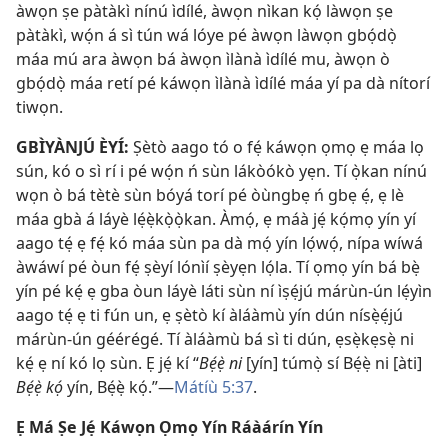
àwọn ṣe pàtàkì nínú ìdílé, àwọn nìkan kọ́ làwọn ṣe
pàtàkì, wọ́n á sì tún wá lóye pé àwọn làwọn gbọ́dọ̀
máa mú ara àwọn bá àwọn ìlànà ìdílé mu, àwọn ò
gbọ́dọ̀ máa retí pé káwọn ìlànà ìdílé máa yí pa dà nítorí
tiwọn.
GBÌYÀNJÚ ÈYÍ:
Ṣètò aago tó o fẹ́ káwọn ọmọ ẹ máa lọ
sún, kó o sì rí i pé wọ́n ń sùn lákòókò yẹn. Tí ọ̀kan nínú
wọn ò bá tètè sùn bóyá torí pé òùngbẹ ń gbẹ ẹ́, ẹ lè
máa gbà á láyè lẹ́ẹ̀kọ̀ọ̀kan. Àmọ́, ẹ máà jẹ́ kọ́mọ yín yí
aago tẹ́ ẹ fẹ́ kó máa sùn pa dà mọ́ yín lọ́wọ́, nípa wíwá
àwáwí pé òun fẹ́ ṣèyí lónìí ṣèyẹn lọ́la. Tí ọmọ yín bá bẹ̀
yín pé kẹ́ ẹ gba òun láyè láti sùn ní ìṣẹ́jú márùn-ún lẹ́yìn
aago tẹ́ ẹ ti fún un, ẹ ṣètò kí àláàmù yín dún nísẹ̀ẹ́jú
márùn-ún géérégé. Tí àláàmù bá sì ti dún, ẹsẹ̀kẹsẹ̀ ni
kẹ́ ẹ ní kó lọ sùn. Ẹ jẹ́ kí “
Bẹ́ẹ̀ ni
[yín] túmọ̀ sí Bẹ́ẹ̀ ni [àti]
Bẹ́ẹ̀ kọ́
yín, Bẹ́ẹ̀ kọ́.”—
Mátíù 5:37
.
Ẹ Má Ṣe Jẹ́ Káwọn Ọmọ Yín Ráàárín Yín