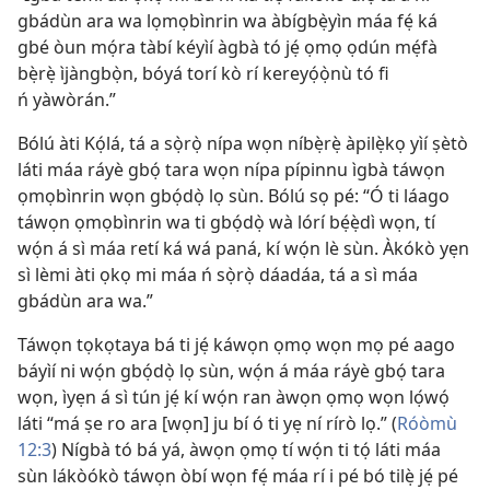
gbádùn ara wa lọmọbìnrin wa àbígbẹ̀yìn máa fẹ́ ká
gbé òun mọ́ra tàbí kéyìí àgbà tó jẹ́ ọmọ ọdún mẹ́fà
bẹ̀rẹ̀ ìjàngbọ̀n, bóyá torí kò rí kereyọ́ọ̀nù tó fi
ń yàwòrán.”
Bólú àti Kọ́lá, tá a sọ̀rọ̀ nípa wọn níbẹ̀rẹ̀ àpilẹ̀kọ yìí ṣètò
láti máa ráyè gbọ́ tara wọn nípa pípinnu ìgbà táwọn
ọmọbìnrin wọn gbọ́dọ̀ lọ sùn. Bólú sọ pé: “Ó ti láago
táwọn ọmọbìnrin wa ti gbọ́dọ̀ wà lórí bẹ́ẹ̀dì wọn, tí
wọ́n á sì máa retí ká wá paná, kí wọ́n lè sùn. Àkókò yẹn
sì lèmi àti ọkọ mi máa ń sọ̀rọ̀ dáadáa, tá a sì máa
gbádùn ara wa.”
Táwọn tọkọtaya bá ti jẹ́ káwọn ọmọ wọn mọ pé aago
báyìí ni wọ́n gbọ́dọ̀ lọ sùn, wọ́n á máa ráyè gbọ́ tara
wọn, ìyẹn á sì tún jẹ́ kí wọ́n ran àwọn ọmọ wọn lọ́wọ́
láti “má ṣe ro ara [wọn] ju bí ó ti yẹ ní rírò lọ.” (
Róòmù
12:3
) Nígbà tó bá yá, àwọn ọmọ tí wọ́n ti tọ́ láti máa
sùn lákòókò táwọn òbí wọn fẹ́ máa rí i pé bó tilẹ̀ jẹ́ pé