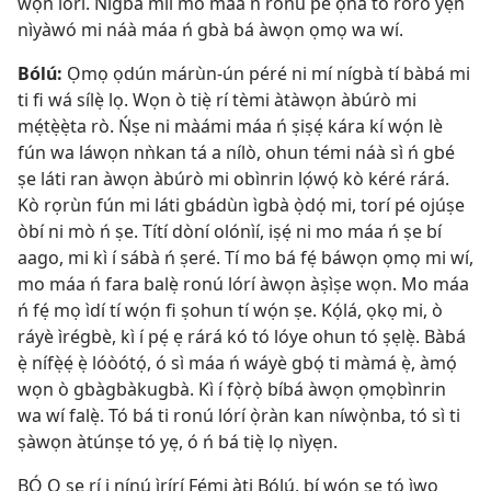
wọn lórí. Nígbà míì mo máa ń ronú pé ọ̀nà tó rorò yẹn
nìyàwó mi náà máa ń gbà bá àwọn ọmọ wa wí.
Bólú:
Ọmọ ọdún márùn-ún péré ni mí nígbà tí bàbá mi
ti fi wá sílẹ̀ lọ. Wọn ò tiẹ̀ rí tèmi àtàwọn àbúrò mi
mẹ́tẹ̀ẹ̀ta rò. Ńṣe ni màámi máa ń ṣiṣẹ́ kára kí wọ́n lè
fún wa láwọn nǹkan tá a nílò, ohun témi náà sì ń gbé
ṣe láti ran àwọn àbúrò mi obìnrin lọ́wọ́ kò kéré rárá.
Kò rọrùn fún mi láti gbádùn ìgbà ọ̀dọ́ mi, torí pé ojúṣe
òbí ni mò ń ṣe. Títí dòní olónìí, iṣẹ́ ni mo máa ń ṣe bí
aago, mi kì í sábà ń ṣeré. Tí mo bá fẹ́ báwọn ọmọ mi wí,
mo máa ń fara balẹ̀ ronú lórí àwọn àṣìṣe wọn. Mo máa
ń fẹ́ mọ ìdí tí wọ́n fi ṣohun tí wọ́n ṣe. Kọ́lá, ọkọ mi, ò
ráyè ìrégbè, kì í pẹ́ ẹ rárá kó tó lóye ohun tó ṣẹlẹ̀. Bàbá
ẹ̀ nífẹ̀ẹ́ ẹ̀ lóòótọ́, ó sì máa ń wáyè gbọ́ ti màmá ẹ̀, àmọ́
wọn ò gbàgbàkugbà. Kì í fọ̀rọ̀ bíbá àwọn ọmọbìnrin
wa wí falẹ̀. Tó bá ti ronú lórí ọ̀ràn kan níwọ̀nba, tó sì ti
ṣàwọn àtúnṣe tó yẹ, ó ń bá tiẹ̀ lọ nìyẹn.
BÓ O ṣe rí i nínú ìrírí Fẹ́mi àti Bólú, bí wọ́n ṣe tọ́ ìwọ