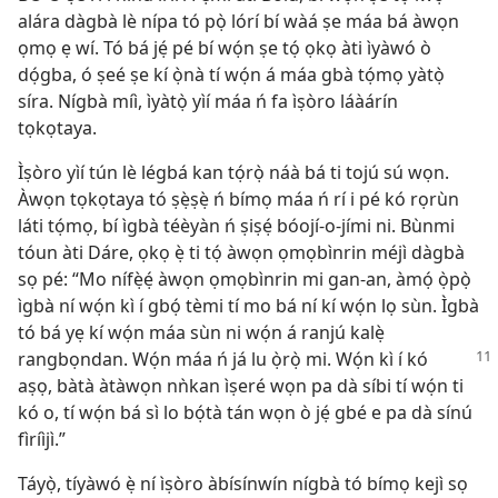
alára dàgbà lè nípa tó pọ̀ lórí bí wàá ṣe máa bá àwọn
ọmọ ẹ wí. Tó bá jẹ́ pé bí wọ́n ṣe tọ́ ọkọ àti ìyàwó ò
dọ́gba, ó ṣeé ṣe kí ọ̀nà tí wọ́n á máa gbà tọ́mọ yàtọ̀
síra. Nígbà míì, ìyàtọ̀ yìí máa ń fa ìṣòro láàárín
tọkọtaya.
Ìṣòro yìí tún lè légbá kan tọ́rọ̀ náà bá ti tojú sú wọn.
Àwọn tọkọtaya tó ṣẹ̀ṣẹ̀ ń bímọ máa ń rí i pé kó rọrùn
láti tọ́mọ, bí ìgbà téèyàn ń ṣiṣẹ́ bóojí-o-jími ni. Bùnmi
tóun àti Dáre, ọkọ ẹ̀ ti tọ́ àwọn ọmọbìnrin méjì dàgbà
sọ pé: “Mo nífẹ̀ẹ́ àwọn ọmọbìnrin mi gan-an, àmọ́ ọ̀pọ̀
ìgbà ní wọ́n kì í gbọ́ tèmi tí mo bá ní kí wọ́n lọ sùn. Ìgbà
tó bá yẹ kí wọ́n máa sùn ni wọ́n á ranjú kalẹ̀
rangbọndan. Wọ́n máa ń já lu ọ̀rọ̀
mi. Wọ́n kì í kó
aṣọ, bàtà àtàwọn nǹkan ìṣeré wọn pa dà síbi tí wọ́n ti
kó o, tí wọ́n bá sì lo bọ́tà tán wọn ò jẹ́ gbé e pa dà sínú
fìríìjì.”
Táyọ̀, tíyàwó ẹ̀ ní ìṣòro àbísínwín nígbà tó bímọ kejì sọ