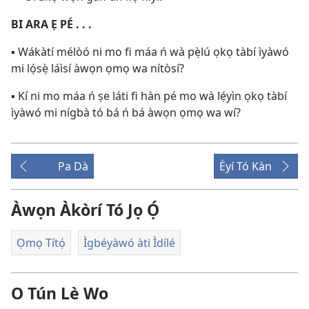
BI ARA Ẹ PÉ . . .
▪ Wákàtí mélòó ni mo fi máa ń wà pẹ̀lú ọkọ tàbí ìyàwó
mi lọ́sẹ̀ láìsí àwọn ọmọ wa nítòsí?
▪ Kí ni mo máa ń ṣe láti fi hàn pé mo wà lẹ́yìn ọkọ tàbí
ìyàwó mi nígbà tó bá ń bá àwọn ọmọ wa wí?
Pa Dà
Èyí Tó Kàn
Àwọn Àkòrí Tó Jọ Ọ́
Ọmọ Títọ́
Ìgbéyàwó àti Ìdílé
O Tún Lè Wo