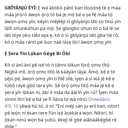
GBÌYÀNJÚ ÈYÍ:
Ẹ wá àkókò pàtó kan lọ́sọ̀ọ̀sẹ̀ tẹ́ ẹ máa
máa jíròrò àwọn ọ̀rọ̀ tó bá jẹ mọ́ bẹ́ ẹ ṣe fẹ́ máa tọ́
àwọn ọmọ yín, kẹ́yin méjèèjì sì gbìyànjú láti sọ tinú yín
láìfi ohunkóhun pa mọ́. Ṣe gbogbo ohun tó o bá lè ṣe
láti lóye ọkọ tàbí aya ẹ, kó o sì gbìyànjú láti gba tiẹ̀ rò,
kó o máa rántí pé òun náà láṣẹ lórí àwọn ọmọ yín.
Ẹ Ṣera Yín Lọ́kan Gẹ́gẹ́ Bí Òbí
Kò sí àní-àní pé iṣẹ́ tó ń tánni lókun lọ̀rọ̀ ọmọ títọ́.
Nígbà míì, ọ̀rọ̀ ọmọ títọ́ lè kààyàn láyà. Àmọ́, kẹ́ ẹ tó
ṣẹ́jú pẹ́, àwọn ọmọ yín ti filé sílẹ̀, ìyẹn á sì wá jẹ́ kẹ́ ẹ
túbọ̀ ráyè gbọ́ tara yín. Ṣé ọ̀rọ̀ ọmọ títọ́ máa jẹ́ kẹ́ ẹ
ṣera yín lọ́kan ni, àbí ó máa da àárín yín rú? Ìyẹn máa
sinmi lórí bẹ́ ẹ bá ṣe fi ìlànà tó wà nínú
Oníwàásù
4:9, 10
ṣèwà hù tó, ó ní: “Ẹni méjì sàn ju ẹnì kan, nítorí
pé wọ́n ní ẹ̀san rere fún iṣẹ́ àṣekára wọn. Nítorí, bí
ọ̀kan nínú wọn bá ṣubú, èkejì lè gbé alábàákẹ́gbẹ́ rẹ̀
dìde.”