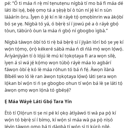
pé: “Ó ti máa ń rẹ̀ mí tẹnutẹnu nígbà tí mo bá fi máa dé
láti ibi iṣẹ́, bẹ́ẹ̀ ọmọ tá a ṣẹ̀ṣẹ̀ bí ò tún ní jẹ́ kí n sùn
láàárín òru. Ìyẹn ò jẹ́ kí n lè ráyè tọ́ ọmọbìnrin wa àkọ́bí
bó ṣe yẹ. Nígbà tó yá, ó bẹ̀rẹ̀ sí í jowú pé a ò ráyè gbọ́
tòun, tàbúrò òun la máa ń gbọ́ ní gbogbo ìgbà.”
Nígbà táwọn òbí tó ti rẹ̀ bá bẹ̀rẹ̀ sí í jiyàn lórí bó ṣe yẹ kí
wọ́n tọ́mọ, ọ̀rọ̀ kékeré sábà máa ń di ńlá mọ́ wọn lọ́wọ́.
Àríyànjiyàn tí ò lójú lè mú kí tọkọtaya fi ara wọn sílẹ̀,
ìyẹn á sì wá jẹ́ kọ́mọ wọn túbọ̀ ráyè máa lo agbárí
fáwọn òbí ẹ̀ kó lè máa róhun tó bá ń fẹ́. Àwọn ìlànà
Bíbélì wo ló lè ran àwọn tọkọtaya lọ́wọ́ láti ṣera wọn
lọ́kan bí wọ́n ti ń ṣe gbogbo ohun tí wọ́n bá lè ṣe láti tọ́
àwọn ọmọ wọn lọ́nà tó gbéṣẹ́?
Ẹ Máa Wáyè Láti Gbọ́ Tara Yín
Ètò tí Ọlọ́run ti ṣe ni pé kí ọkọ àtìyàwó ti wà pa pọ̀ kí
wọ́n tó bẹ̀rẹ̀ sí í bímọ, kí wọ́n sì máa wà pa pọ̀ nìṣó
lẹ́yìn táwọn ọmọ bá ti dàgbà tí wọ́n sì ti kúrò nílé.