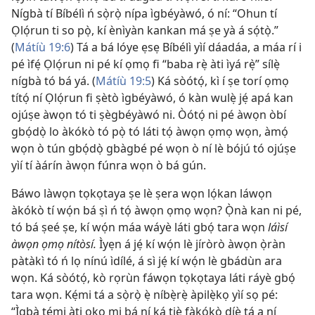
Nígbà tí Bíbélì ń sọ̀rọ̀ nípa ìgbéyàwó, ó ní: “Ohun tí
Ọlọ́run ti so pọ̀, kí ènìyàn kankan má ṣe yà á sọ́tọ̀.”
(
Mátíù 19:6
) Tá a bá lóye ẹsẹ Bíbélì yìí dáadáa, a máa rí i
pé ìfẹ́ Ọlọ́run ni pé kí ọmọ fi “baba rẹ̀ àti ìyá rẹ̀” sílẹ̀
nígbà tó bá yá. (
Mátíù 19:5
) Ká sòótọ́, kì í ṣe torí ọmọ
títọ́ ní Ọlọ́run fi ṣètò ìgbéyàwó, ó kàn wulẹ̀ jẹ́ apá kan
ojúṣe àwọn tó ti ṣègbéyàwó ni. Òótọ́ ni pé àwọn òbí
gbọ́dọ̀ lo àkókò tó pọ̀ tó láti tọ́ àwọn ọmọ wọn, àmọ́
wọn ò tún gbọ́dọ̀ gbàgbé pé wọn ò ní lè bójú tó ojúṣe
yìí tí àárín àwọn fúnra wọn ò bá gún.
Báwo làwọn tọkọtaya ṣe lè ṣera wọn lọ́kan láwọn
àkókò tí wọ́n bá ṣì ń tọ́ àwọn ọmọ wọn? Ọ̀nà kan ni pé,
tó bá ṣeé ṣe, kí wọ́n máa wáyè láti gbọ́ tara wọn
láìsí
àwọn ọmọ nítòsí.
Ìyẹn á jẹ́ kí wọ́n lè jíròrò àwọn ọ̀ràn
pàtàkì tó ń lọ nínú ìdílé, á sì jẹ́ kí wọ́n lè gbádùn ara
wọn. Ká sòótọ́, kò rọrùn fáwọn tọkọtaya láti ráyè gbọ́
tara wọn. Kẹ́mi tá a sọ̀rọ̀ ẹ̀ níbẹ̀rẹ̀ àpilẹ̀kọ yìí sọ pé:
“Ìgbà témi àti ọkọ mi bá ní ká tiẹ̀ fàkókò díẹ̀ tá a ní