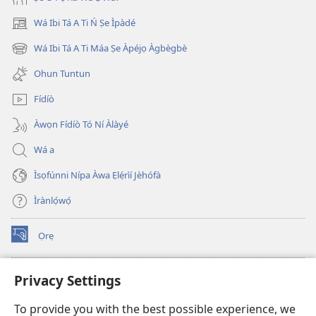
Wá Ibi Tá A Ti Ń Ṣe Ìpàdé
(opens
new
Wá Ibi Tá A Ti Máa Ṣe Àpéjọ Àgbègbè
(opens
window)
new
Ohun Tuntun
window)
Fídíò
Àwọn Fídíò Tó Ní Àlàyé
Wá a
Ìsọfúnni Nípa Àwa Ẹlẹ́rìí Jèhófà
Ìrànlọ́wọ́
Ọrẹ
(opens
new
window)
ÀKÁ ÌWÉ ORÍ ÍŃTÁNẸ́Ẹ̀TÌ TI Watchtower™
Privacy Settings
(opens
new
®
JW Hub
To provide you with the best possible experience, we
window)
(opens