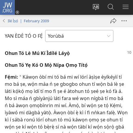
JW.ORG
Wọlé
(opens
Yí
Wa
GB
new
èdè
JW.ORG
YÍ
Ilé Ìṣọ́ | February 2009
window)
ìkànnì
JÁ
pa
YAN ÈDÈ TÓ O FẸ́
dà
Ohun Tó Lè Mú Kí Ìdílé Láyọ̀
Ohun Tó Yẹ Kó O Mọ̀ Nípa Ọmọ Títọ́
Fẹ́mi:
Káwọn òbí mi tó bá mi wí lórí àṣìṣe èyíkéyìí tí
a
mo bá ṣe, wọ́n máa ń ṣe gbogbo ohun tí wọ́n bá lè ṣe
láti kọ́kọ́ mọ ìdí tí mo fi ṣe é àtohun tó ṣeé ṣe kó fà á.
Mo sì máa ń gbìyànjú láti fara wé wọn nígbà tí mo bá
ń bá àwọn ọmọbìnrin mi wí. Àmọ́, bí wọ́n ṣe tọ́ Kẹ́mi,
ìyàwó mi dàgbà yàtọ̀. Àwọn òbí ẹ̀ kì í fi nǹkan falẹ̀. Wọn
kì í sábà ronú lórí ohun tó mú káwọn ọmọ ṣe ohun tí
wọ́n ṣe kí wọ́n tó bẹ̀rẹ̀ sí nà wọ́n tàbí kí wọ́n sọ̀rọ̀ gbá