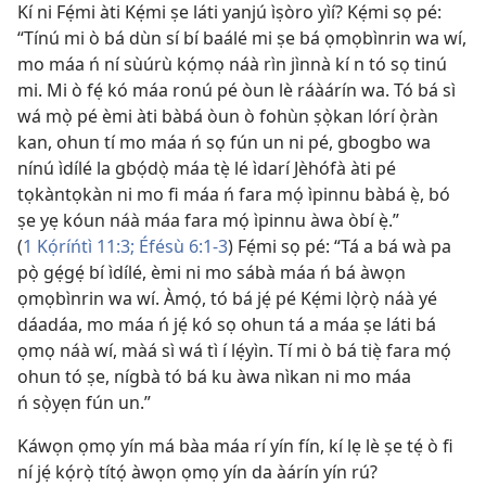
Kí ni Fẹ́mi àti Kẹ́mi ṣe láti yanjú ìṣòro yìí? Kẹ́mi sọ pé:
“Tínú mi ò bá dùn sí bí baálé mi ṣe bá ọmọbìnrin wa wí,
mo máa ń ní sùúrù kọ́mọ náà rìn jìnnà kí n tó sọ tinú
mi. Mi ò fẹ́ kó máa ronú pé òun lè ráàárín wa. Tó bá sì
wá mọ̀ pé èmi àti bàbá òun ò fohùn ṣọ̀kan lórí ọ̀ràn
kan, ohun tí mo máa ń sọ fún un ni pé, gbogbo wa
nínú ìdílé la gbọ́dọ̀ máa tẹ̀ lé ìdarí Jèhófà àti pé
tọkàntọkàn ni mo fi máa ń fara mọ́ ìpinnu bàbá ẹ̀, bó
ṣe yẹ kóun náà máa fara mọ́ ìpinnu àwa òbí ẹ̀.”
(
1 Kọ́ríńtì 11:3;
Éfésù 6:1-3
) Fẹ́mi sọ pé: “Tá a bá wà pa
pọ̀ gẹ́gẹ́ bí ìdílé, èmi ni mo sábà máa ń bá àwọn
ọmọbìnrin wa wí. Àmọ́, tó bá jẹ́ pé Kẹ́mi lọ̀rọ̀ náà yé
dáadáa, mo máa ń jẹ́ kó sọ ohun tá a máa ṣe láti bá
ọmọ náà wí, màá sì wá tì í lẹ́yìn. Tí mi ò bá tiẹ̀ fara mọ́
ohun tó ṣe, nígbà tó bá ku àwa nìkan ni mo máa
ń sọ̀yẹn fún un.”
Káwọn ọmọ yín má bàa máa rí yín fín, kí lẹ lè ṣe tẹ́ ò fi
ní jẹ́ kọ́rọ̀ títọ́ àwọn ọmọ yín da àárín yín rú?