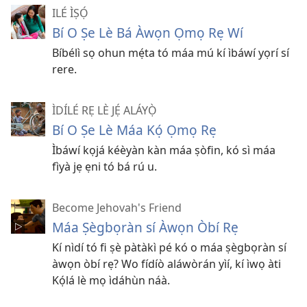
ILÉ ÌṢỌ́
Bí O Ṣe Lè Bá Àwọn Ọmọ Rẹ Wí
Bíbélì sọ ohun mẹ́ta tó máa mú kí ìbáwí yọrí sí
rere.
ÌDÍLÉ RẸ LÈ JẸ́ ALÁYỌ̀
Bí O Ṣe Lè Máa Kọ́ Ọmọ Rẹ
Ìbáwí kọjá kéèyàn kàn máa ṣòfin, kó sì máa
fìyà jẹ ẹni tó bá rú u.
Become Jehovah's Friend
Máa Ṣègbọràn sí Àwọn Òbí Rẹ
Kí nìdí tó fi ṣè pàtàkì pé kó o máa ṣègbọràn sí
àwọn òbí rẹ? Wo fídíò aláwòrán yìí, kí ìwọ àti
Kọ́lá lè mọ ìdáhùn náà.