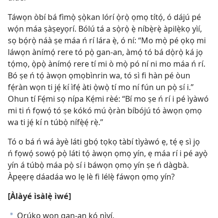
Táwọn òbí bá fìmọ̀ ṣọ̀kan lórí ọ̀rọ̀ ọmọ títọ́, ó dájú pé
wọ́n máa ṣàṣeyọrí. Bólú tá a sọ̀rọ̀ ẹ̀ níbẹ̀rẹ̀ àpilẹ̀kọ yìí,
sọ bọ́rọ̀ náà ṣe máa ń rí lára ẹ̀, ó ní: “Mo mọ̀ pé ọkọ mi
láwọn ànímọ́ rere tó pọ̀ gan-an, àmọ́ tó bá dọ̀rọ̀ ká jọ
tọ́mọ, ọ̀pọ̀ ànímọ́ rere tí mi ò mọ̀ pó ní ni mo máa ń rí.
Bó ṣe ń tọ́ àwọn ọmọbìnrin wa, tó sì fi hàn pé òun
fẹ́ràn wọn ti jẹ́ kí ìfẹ́ àti ọ̀wọ̀ tí mo ní fún un pọ̀ sí i.”
Ohun tí Fẹ́mi sọ nípa Kẹ́mi rèé: “Bí mo ṣe ń rí i pé ìyàwó
mi ti ń fọwọ́ tó ṣe kókó mú ọ̀ràn bíbójú tó àwọn ọmọ
wa ti jẹ́ kí n túbọ̀ nífẹ̀ẹ́ rẹ̀.”
Tó o bá ń wá àyè láti gbọ́ tọkọ tàbí tìyàwó ẹ, tẹ́ ẹ sì jọ
ń fọwọ́ sowọ́ pọ̀ láti tọ́ àwọn ọmọ yín, ẹ máa rí i pé ayọ̀
yín á túbọ̀ máa pọ̀ sí i báwọn ọmọ yín ṣe ń dàgbà.
Àpẹẹrẹ dáadáa wo lẹ lè fi lélẹ̀ fáwọn ọmọ yín?
[Àlàyé ìsàlẹ̀ ìwé]
Orúkọ wọn gan-an kọ́ nìyí.
a