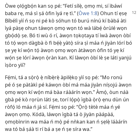
Òwe ọlọ́gbọ́n kan sọ pé: “Fetí sílẹ̀, ọmọ mi, sí ìbáwí
baba rẹ, má sì ṣá òfin ìyá rẹ tì.” (
Òwe
1:8
) Ohun tí ẹsẹ
Bíbélì yìí ń sọ ni pé kò sóhun tó burú nínú kí bàbá àti
ìyá pàṣẹ ohun táwọn ọmọ wọn tó wà lábẹ́ òrùlé wọn
gbọ́dọ̀ ṣe. Bó ti wù ó rí, àwọn tọkọtaya tí ìwà àwọn òbí
tó tọ́ wọn dàgbà ò fi bẹ́ẹ̀ yàtọ̀ síra ṣì máa ń jiyàn lórí bó
ṣe yẹ kí wọ́n tọ́ àwọn ọmọ wọn àtàwọn òfin tó yẹ kí
wọ́n ṣe lórí àwọn ọ̀ràn kan. Kí làwọn òbí lè ṣe láti yanjú
ìṣòro yìí?
Fẹ́mi, tá a sọ̀rọ̀ ẹ̀ níbẹ̀rẹ̀ àpilẹ̀kọ yìí sọ pé: “Mo ronú
pé ó ṣe pàtàkì pé káwọn òbí má máa jiyàn níṣojú àwọn
ọmọ wọn kí wọ́n má bàa ráàárín wọn.” Àmọ́, òun náà
gbà pé kò rọrùn láti ṣe, torí lọ́pọ̀ ìgbà ọ̀rọ̀ ẹnu dùn ún
ròfọ́ ló máa ń já sí. Fẹ́mi sọ pé: “Ọ̀rọ̀ tètè máa ń yé
àwọn ọmọ. Kódà, láwọn ìgbà tá ò jiyàn pàápàá,
ọmọbìnrin wa máa ń mọ̀ pé nǹkan kan ń ṣẹlẹ̀ láàárín
wa tó bá ṣáà ti rí bá a ṣe ń ṣe síra wa.”