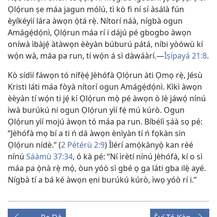
Ọlọ́run ṣe máa jagun mólú, tì kò fi ní sí àsálà fún
èyíkéyìí lára àwọn ọ̀tá rẹ̀. Nítorí náà, nígbà ogun
Amágẹ́dọ́nì, Ọlọ́run máa rí i dájú pé gbogbo àwọn
oníwà ìbàjẹ́ àtàwọn èèyàn búburú pátá, níbi yòówù kí
wọ́n wà, máa pa run, tí wọ́n á sì dàwáàrí.—
Ìṣípayá 21:8
.
Kò sídìí fáwọn tó nífẹ̀ẹ́ Jèhófà Ọlọ́run àti Ọmọ rẹ̀, Jésù
Kristi láti máa fòyà nítorí ogun Amágẹ́dọ́nì. Kìkì àwọn
èèyàn tí wọ́n ti jẹ́ kí Ọlọ́run mọ̀ pé àwọn ò lè jáwọ́ nínú
ìwà burúkú ni ogun Ọlọ́run yìí fẹ́ mú kúrò. Ogun
Ọlọ́run yìí mojú àwọn tó máa pa run. Bíbélì ṣáà sọ pé:
“Jèhófà mọ bí a ti ń dá àwọn ènìyàn tí ń fọkàn sin
Ọlọ́run nídè.” (
2 Pétérù 2:9
) Ìlérí amọ́kànyọ̀ kan rèé
nínú
Sáàmù 37:34
, ó kà pé: “Ní ìrètí nínú Jèhófà, kí o sì
máa pa ọ̀nà rẹ̀ mọ́, òun yóò sì gbé ọ ga láti gba ilẹ̀ ayé.
Nígbà tí a bá ké àwọn ẹni burúkú kúrò, ìwọ yóò rí i.”