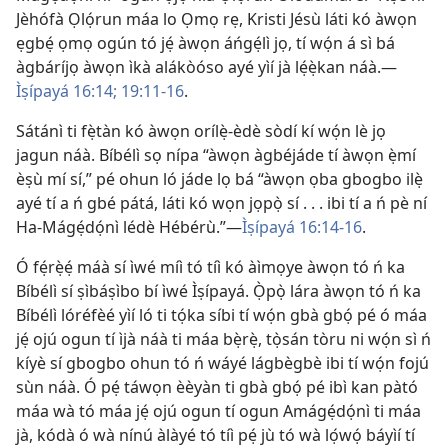
Jèhófà Ọlọ́run máa lo Ọmọ rẹ, Kristi Jésù láti kó àwọn
ẹgbẹ́ ọmọ ogún tó jẹ́ àwọn áńgẹ́lì jọ, tí wọ́n á sì bá
àgbáríjọ àwọn ìkà alákòóso ayé yìí jà lẹ́ẹ̀kan náà.—
Ìṣípayá 16:14;
19:11-16
.
Sátánì ti fẹ̀tàn kó àwọn orílẹ̀-èdè sòdí kí wọ́n lè jọ
jagun náà. Bíbélì sọ nípa “àwọn àgbéjáde tí àwọn ẹ̀mí
èṣù mí sí,” pé ohun ló jáde lọ bá “àwọn ọba gbogbo ilẹ̀
ayé tí a ń gbé pátá, láti kó wọn jọpọ̀ sí . . . ibi tí a ń pè ní
Ha-Mágẹ́dọ́nì lédè Hébérù.”—
Ìṣípayá 16:14-16
.
Ó fẹ́rẹ̀ẹ́ máà sí ìwé míì tó tíì kó àìmọye àwọn tó ń ka
Bíbélì sí ṣìbáṣìbo bí ìwé Ìṣípayá. Ọ̀pọ̀ lára àwọn tó ń ka
Bíbélì lóréfèé yìí ló ti tọ́ka síbi tí wọ́n gbà gbọ́ pé ó máa
jẹ́ ojú ogun tí ìjà náà ti máa bẹ̀rẹ̀, tọ̀sán tòru ni wọ́n sì ń
kíyè sí gbogbo ohun tó ń wáyé lágbègbè ibi tí wọ́n fojú
sùn náà. Ó pẹ́ táwọn èèyàn ti gbà gbọ́ pé ibì kan pàtó
máa wà tó máa jẹ́ ojú ogun tí ogun Amágẹ́dọ́nì ti máa
jà, kódà ó wà nínú àlàyé tó tíì pẹ́ jù tó wà lọ́wọ́ báyìí tí