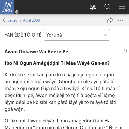
JW.ORG
Wọlé
(opens
Yí
Wa
GB
new
èdè
JW.ORG
YÍ
Ilé Ìṣọ́ | April 2008
window)
ìkànnì
JÁ
pa
YAN ÈDÈ TÓ O FẸ́
dà
Àwọn Òǹkàwé Wa Béèrè Pé
Ibo Ni Ogun Amágẹ́dọ́nì Ti Máa Wáyé Gan-an?
Kì í kúkú ṣe ibi kan pàtó ló máa jẹ́ ojú ogun tí ogún
amágẹ́dọ́nì ti máa wáyé. Gbogbo orí ilẹ̀ ayé pátá ló
máa jẹ́ ojú ogun tí ìjà náà á ti wáyé. Kí nìdí tó fi máa rí
bẹ́ẹ̀? Ìdí ni pé, àwọn méjèèjì tó fẹ́ fìjà pẹẹ́ta yìí lọ́mọ
lẹ́yìn débi pé kò síbi kan pàtó láyé yìí tó ní àyè tó láti
gbà wọ́n.
Orúkọ míì táwọn èèyàn fi mọ amágẹ́dọ́nì tàbí Ha-
Mágẹ́dọ́nì ni “ogun ọjọ́ ńlá Ọlọ́run Olódùmarè.” Ńṣe ni