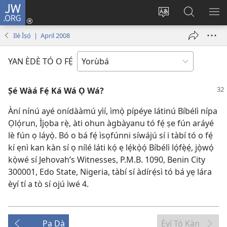
JW.ORG
Wọlé
(opens
Yí
Wa
GB
new
èdè
JW.ORG
YÍ
Ilé Ìṣọ́ | April 2008
window)
ìkànnì
JÁ
pa
YAN ÈDÈ TÓ O FẸ́
dà
Ṣé Wàá Fẹ́ Ká Wá Ọ Wá?
Àní nínú ayé onídààmú yìí, ìmọ̀ pípéye látinú Bíbélì nípa
Ọlọ́run, Ìjọba rẹ̀, àti ohun àgbàyanu tó fẹ́ ṣe fún aráyé
lè fún ọ láyọ̀. Bó o bá fẹ́ ìsọfúnni síwájú sí i tàbí tó o fẹ́
kí ẹnì kan kàn sí ọ nílé láti kọ́ ẹ lẹ́kọ̀ọ́ Bíbélì lọ́fẹ̀ẹ́, jọ̀wọ́
kọ̀wé sí Jehovah’s Witnesses, P.M.B. 1090, Benin City
300001, Edo State, Nigeria, tàbí sí àdírẹ́sì tó bá yẹ lára
èyí tí a tò sí ojú ìwé 4.
Pa Dà
Èyí Tó Kàn