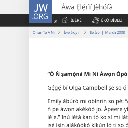
JW.ORG
Àwa Ẹlẹ́rìí Jèhófà
ÌBẸ̀RẸ̀
Ẹ̀KỌ́ BÍBÉLÌ
Ohun Tá A Ní
Ìwé Ìròyìn
Ilé Ìṣọ́ | March 2008
“Ó Ń ṣamọ̀nà Mi Ní Àwọn Òpó
Gẹ́gẹ́ bí Olga Campbell ṣe sọ ọ́
Emily àbúrò mi obìnrin sọ pé: 
ń pe àwọn akẹ́kọ̀ọ́ jọ. Àpẹẹrẹ yín
lé e.” Inú lẹ́tà kan tó kọ sí mi l
iṣẹ́ ìsìn alákòókò kíkún ló ti sọ ò