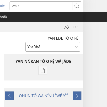
ọlé
opens
Wá
ew
a
èhófà
indow)
YAN ÈDÈ TÓ O FẸ́
YAN NǸKAN TÓ O FẸ́ WÀ JÁDE
Bó
o
ṣe
fẹ́
OHUN TÓ WÀ NÍNÚ ÌWÉ YÌÍ
wa
Pa
Èyí
ìtẹ̀jáde
Dà
Tó