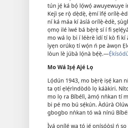
tún jẹ́ ká bọ́ lọ́wọ́ awuyewuye
Kejì ṣe rọ̀ dẹ̀dẹ̀, ẹ̀mí ìfẹ́ orílè
ní ká máa kí àsíá orílẹ̀-èdè, ṣù
ọmọ ilé ìwé bá bẹ̀rẹ̀ sí í fi ṣẹlé
mo wá lọ bi í léèrè ìdí tí kò fi kí
ìyẹn orúkọ tí wọ́n ń pe àwọn Ẹlé
lòun lè júbà lọ́nà bẹ́ẹ̀.—
Ẹ́kísódù
Mo Wá Iṣẹ́ Ajé Lọ
Lọ́dún 1943, mo bẹ̀rẹ̀ iṣẹ́ kan 
ta ọtí ẹlẹ́rìndòdò lọ káàkiri. Nít
mo lọ ra Bíbélì, àmọ́ nǹkan tí 
bi pé mo bú sẹ́kún. Àdúrà Olúw
gbogbo nǹkan tó wà nínú Bíbé
Ìyá onílé wa tó jẹ́ oníṣọ́ọ̀ṣì ń s