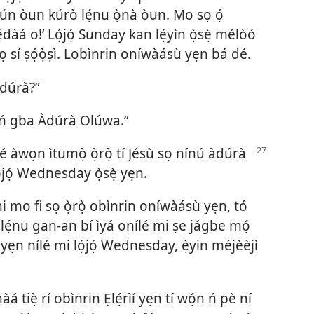
fún òun kúrò lẹ́nu ọ̀nà òun. Mo sọ ọ́
̣dàá o!’ Lọ́jọ́ Sunday kan lẹ́yìn ọ̀sẹ̀ mélòó
lọ sí ṣọ́ọ̀ṣì. Lobìnrin oníwàásù yẹn bá dé.
àdúrà?”
 ń gba Àdúrà Olúwa.”
làyé àwọn ìtumọ̀ ọ̀rọ̀ tí Jésù sọ nínú àdúrà
jọ́ Wednesday ọ̀sẹ̀ yẹn.
 ni mo fi sọ ọ̀rọ̀ obìnrin oníwàásù yẹn, tó
mí lẹ́nu gan-an bí ìyá onílé mi ṣe jágbe mọ́
n yẹn nílé mi lọ́jọ́ Wednesday, ẹ̀yin méjèèjì
ẹ̀ rí obìnrin Ẹlẹ́rìí yẹn tí wọ́n ń pè ní