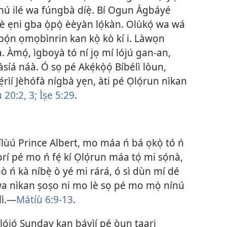
 inú ilé wa fúngbà díẹ̀. Bí Ogun Àgbáyé
̣-èdè ẹni gba ọ̀pọ̀ èèyàn lọ́kàn. Olùkọ́ wa wá
gbọ́n ọmọbìnrin kan kọ̀ kò kí i. Làwọn
̣yà. Àmọ́, ìgboyà tó ní jọ mí lójú gan-an,
 àsíá náà. Ó sọ pé Akẹ́kọ̀ọ́ Bíbélì lòun,
̣rìí Jèhófà nígbà yẹn, àti pé Ọlọ́run nìkan
 20:2, 3;
Ìṣe 5:29
.
nílùú Prince Albert, mo máa ń bá ọkọ̀ tó ń
orí pé mo ń fẹ́ kí Ọlọ́run máa tọ́ mi sọ́nà,
mò ń kà níbẹ̀ ò yé mi rárá, ó sì dùn mí dé
a nìkan ṣoṣo ni mo lè sọ pé mo mọ̀ nínú
lì.—
Mátíù 6:9-13
.
ọ lọ́jọ́ Sunday kan báyìí pé òun taari