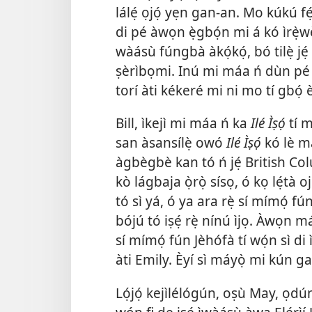
lálẹ́ ọjọ́ yẹn gan-an. Mo kúkú fẹ́ 
di pé àwọn ẹ̀gbọ́n mi á kó ìrẹ̀w
wàásù fúngbà àkọ́kọ́, bó tilẹ̀ jẹ́ 
ṣèrìbọmi. Inú mi máa ń dùn pé m
torí àti kékeré mi ni mo tí gbọ́
Bill, ìkejì mi máa ń ka
Ilé Ìṣọ́
tí m
san àsansílẹ̀ owó
Ilé Ìṣọ́
kó lè má
àgbègbè kan tó ń jẹ́ British Col
kò lágbaja ọ̀rọ̀ sísọ, ó kọ lẹ́tà 
tó sì yá, ó ya ara rẹ̀ sí mímọ́ fú
bójú tó iṣẹ́ rẹ̀ nínú ìjọ. Àwọn
sí mímọ́ fún Jèhófà tí wọ́n sì di 
àti Emily. Èyí sì máyọ̀ mi kún ga
Lọ́jọ́ kejìlélógún, oṣù May, ọdún