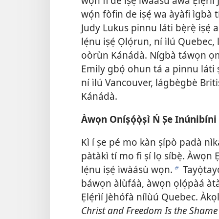
wọ́n fi de iṣẹ́ ìwàásù àwa Ẹlẹ́rìí
wọ́n fòfin de iṣẹ́ wa àyàfi ìgbà t
Judy Lukus pinnu láti bẹ̀rẹ̀ iṣẹ́
lẹ́nu iṣẹ́ Ọlọ́run, ní ìlú Quebec,
oòrùn Kánádà. Nígbà táwọn ọmọ 
Emily gbọ́ ohun tá a pinnu láti 
ní ìlú Vancouver, lágbègbè Bri
Kánádà.
Àwọn Oníṣọ́ọ̀ṣì Ń Ṣe Inúnibíni 
Kì í ṣe pé mo kàn ṣípò padà nìk
pàtàkì tí mo fi ṣí lọ síbẹ̀. Àwọn 
lẹ́nu iṣẹ́ ìwàásù wọn.
Tayọ̀tayò
b
báwọn àlùfáà, àwọn ọlọ́pàá à
Ẹlẹ́rìí Jèhófà nílùú Quebec. Àkọl
Christ and Freedom Is the Shame 