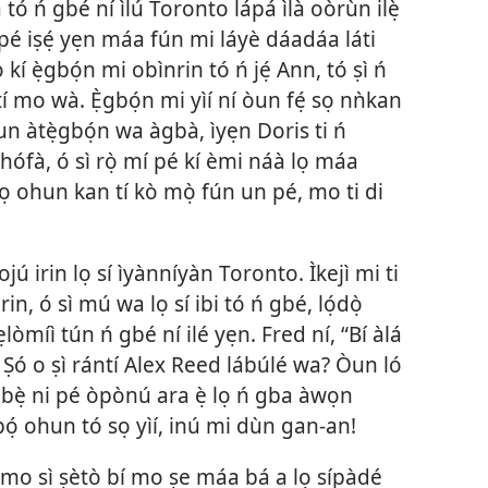
a tó ń gbé ní ìlú Toronto lápá ìlà oòrùn ilẹ̀
é iṣẹ́ yẹn máa fún mi láyè dáadáa láti
kí ẹ̀gbọ́n mi obìnrin tó ń jẹ́ Ann, tó ṣì ń
í mo wà. Ẹ̀gbọ́n mi yìí ní òun fẹ́ sọ nǹkan
òun àtẹ̀gbọ́n wa àgbà, ìyẹn Doris ti ń
 Jèhófà, ó sì rọ̀ mí pé kí èmi náà lọ máa
 sọ ohun kan tí kò mọ̀ fún un pé, mo ti di
ú irin lọ sí ìyànníyàn Toronto. Ìkejì mi ti
in, ó sì mú wa lọ sí ibi tó ń gbé, lọ́dọ̀
lòmíì tún ń gbé ní ilé yẹn. Fred ní, “Bí àlá
ẹ. Ṣó o ṣì rántí Alex Reed lábúlé wa? Òun ló
bẹ̀ ni pé òpònú ara ẹ̀ lọ ń gba àwọn
gbọ́ ohun tó sọ yìí, inú mi dùn gan-an!
, mo sì ṣètò bí mo ṣe máa bá a lọ sípàdé