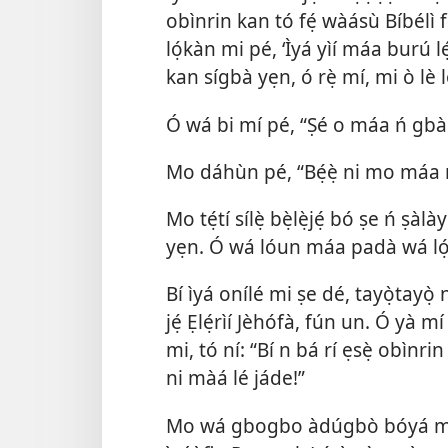
obìnrin kan tó fẹ́ wàásù Bíbélì 
lọ́kàn mi pé, ‘Ìyá yìí máa burú lé
kan sígbà yẹn, ó rẹ̀ mí, mi ò lè 
Ó wá bi mí pé, “Ṣé o máa ń gb
Mo dáhùn pé, “Bẹ́ẹ̀ ni mo máa
Mo tẹ́tí sílẹ̀ bẹ̀lẹ̀jẹ́ bó ṣe ń ṣà
yẹn. Ó wá lóun máa padà wá lọ́
Bí ìyá onílé mi ṣe dé, tayọ̀tayọ̀
jẹ́ Ẹlẹ́rìí Jèhófà, fún un. Ó yà 
mi, tó ní: “Bí n bá rí ẹsẹ̀ obìnri
ni màá lé jáde!”
Mo wá gbogbo àdúgbò bóyá màá ti