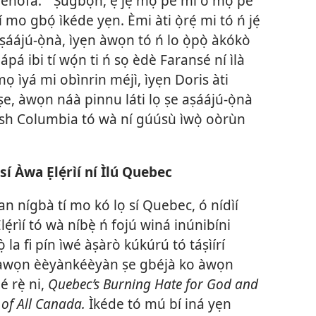
 Jèhófà.
Ṣùgbọ́n, ẹ jẹ́ mọ̀ pé mi ò mọ̀ pé
a
í mo gbọ́ ìkéde yẹn. Èmi àti ọ̀rẹ́ mi tó ń jẹ́
 aṣáájú-ọ̀nà, ìyẹn àwọn tó ń lo ọ̀pọ̀ àkókò
 lápá ibi tí wọ́n ti ń sọ èdè Faransé ní ìlà
ìyá mi obìnrin méjì, ìyẹn Doris àti
ṣe, àwọn náà pinnu láti lọ ṣe aṣáájú-ọ̀nà
tish Columbia tó wà ní gúúsù ìwọ̀ oòrùn
sí Àwa Ẹlẹ́rìí ní Ìlú Quebec
an nígbà tí mo kó lọ sí Quebec, ó nídìí
Ẹlẹ́rìí tó wà níbẹ̀ ń fojú winá inúnibíni
̣ la fi pín ìwé àṣàrò kúkúrú tó táṣìírí
tàwọn èèyànkéèyàn ṣe gbéjà ko àwọn
é rẹ̀ ni,
Quebec’s Burning Hate for God and
of All Canada.
Ìkéde tó mú bí iná yẹn