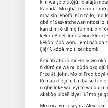
kí n wá ṣe olùtọ́jú ilé alájà mẹ́t
Kánádà. Mo gbà, torí mo ronú p
máa sin Jèhófà. Kí n tó lọ, mo lọ 
gbé ní Saskatchewan nítòsí ibi t
kan tí mi ò tíì mọ̀ fún mi, ó ní 
kẹ́kọ̀ọ́ Bíbélì lọ́dọ̀ àwọn Ẹlẹ́rìí
kẹ́kọ̀ọ́ lọ́dọ̀ wọn. Lèmi náà bá
Ẹlẹ́rìí, kódà mo ti ṣèrìbọmi!
Èmi àti àbúrò mi Emily wọ ọkọ̀ oj
ń dúró dè wá ní ibùdó ọkọ̀ ojú ir
Fred àti John. Mo bi Fred bóyá ẹ
ló máa rí lójú ẹ tí n bá sọ fún 
ń gbé lókè wa, èyí tó wá burú ń
Akẹ́kọ̀ọ́ Bíbélì láyè!” Bí mo ṣe 
Mo rọra yọ́ lọ sí yàrá Alex lókè