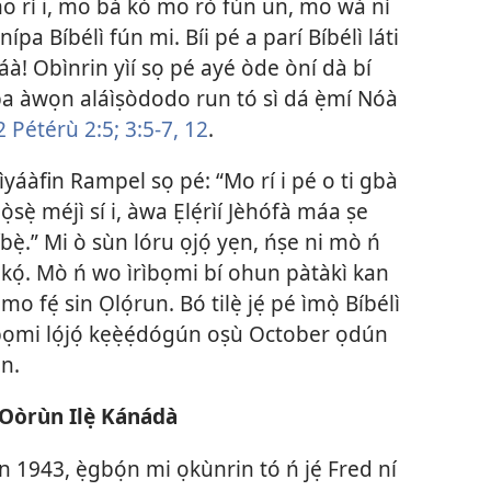
 mo rí i, mo bá kó mo rò fún un, mo wá ní
pa Bíbélì fún mi. Bíi pé a parí Bíbélì láti
jọ́ náà! Obìnrin yìí sọ pé ayé òde òní dà bí
pa àwọn aláìṣòdodo run tó sì dá ẹ̀mí Nóà
 Pétérù 2:5;
3:5-7,
12
.
ọ̀, ìyáàfin Rampel sọ pé: “Mo rí i pé o ti gbà
 ọ̀sẹ̀ méjì sí i, àwa Ẹlẹ́rìí Jèhófà máa ṣe
ẹ̀.” Mi ò sùn lóru ọjọ́ yẹn, ńṣe ni mò ń
 kọ́. Mò ń wo ìrìbọmi bí ohun pàtàkì kan
mo fẹ́ sin Ọlọ́run. Bó tilẹ̀ jẹ́ pé ìmọ̀ Bíbélì
ìbọmi lọ́jọ́ kẹẹ̀ẹ́dógún oṣù October ọdún
n.
 Oòrùn Ilẹ̀ Kánádà
943, ẹ̀gbọ́n mi ọkùnrin tó ń jẹ́ Fred ní