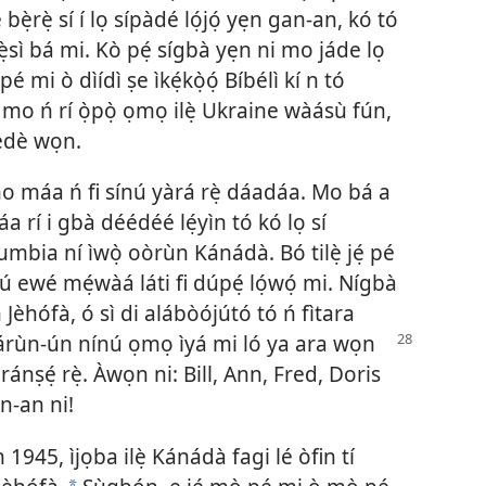
bẹ̀rẹ̀ sí í lọ sípàdé lọ́jọ́ yẹn gan-an, kó tó
ẹ̀sì bá mi. Kò pẹ́ sígbà yẹn ni mo jáde lọ
pé mi ò dìídì ṣe ìkẹ́kọ̀ọ́ Bíbélì kí n tó
o ń rí ọ̀pọ̀ ọmọ ilẹ̀ Ukraine wàásù fún,
 èdè wọn.
o máa ń fi sínú yàrá rẹ̀ dáadáa. Mo bá a
a rí i gbà déédéé lẹ́yìn tó kó lọ sí
umbia ní ìwọ̀ oòrùn Kánádà. Bó tilẹ̀ jẹ́ pé
ojú ewé mẹ́wàá láti fi dúpẹ́ lọ́wọ́ mi. Nígbà
n Jèhófà, ó sì di alábòójútó tó ń fìtara
 márùn-ún
nínú ọmọ ìyá mi ló ya ara wọn
ìránṣẹ́ rẹ̀. Àwọn ni: Bill, Ann, Fred, Doris
n-an ni!
 1945, ìjọba ilẹ̀ Kánádà fagi lé òfin tí