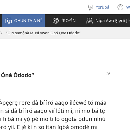
Yorùbá
W
Yan
(
èdè
n
OHUN TÁ A NÍ
ÌRÒYÌN
Nípa Àwa Ẹlẹ́rìí J
w
“Ó Ń ṣamọ̀nà Mi Ní Àwọn Òpó Ọ̀nà Òdodo”
 Ọ̀nà Òdodo”
“Àpẹẹrẹ rere dà bí ìró aago iléèwé tó máa
 sì dà bí ìró aago yìí létí mi, ni mo bá tẹ̀
áti fi bá mi yọ̀ pé mo ti lo ọgọ́ta ọdún nínú
̣rọ̀ yìí. Ẹ jẹ́ kí n sọ ìtàn ìgbà ọmọdé mi