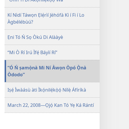
Kí Nìdí Táwọn Ẹlẹ́rìí Jèhófà Kì í Fi í Lo
Àgbélébùú?
Ẹni Tó Ń Sọ Òkú Di Alààyè
“Mi Ò Rí Irú Ìfẹ́ Báyìí Rí”
“Ó Ń ṣamọ̀nà Mi Ní Àwọn Òpó Ọ̀nà
Òdodo”
Iṣẹ́ Ìwàásù àti Ìkọ́nilẹ́kọ̀ọ́ Nílẹ̀ Áfíríkà
March 22, 2008—Ọjọ́ Kan Tó Yẹ Ká Rántí