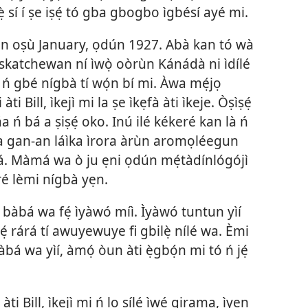
ẹ̀ sí í ṣe iṣẹ́ tó gba gbogbo ìgbésí ayé mi.
ún oṣù January, ọdún 1927. Abà kan tó wà
askatchewan ní ìwọ̀ oòrùn Kánádà ni ìdílé
 ń gbé nígbà tí wọ́n bí mi. Àwa mẹ́jọ
ti Bill, ìkejì mi la ṣe ìkẹfà àti ìkeje. Òṣìṣẹ́
ń bá a ṣiṣẹ́ oko. Inú ilé kékeré kan là ń
a gan-an láìka ìrora àrùn aromọléegun
a á. Màmá wa ò ju ẹni ọdún mẹ́tàdínlógójì
ré lèmi nígbà yẹn.
 bàbá wa fẹ́ ìyàwó míì. Ìyàwó tuntun yìí
̣ rárá tí awuyewuye fi gbilẹ̀ nílé wa. Èmi
bá wa yìí, àmọ́ òun àti ẹ̀gbọ́n mi tó ń jẹ́
i Bill, ìkejì mi ń lọ sílé ìwé girama, ìyẹn