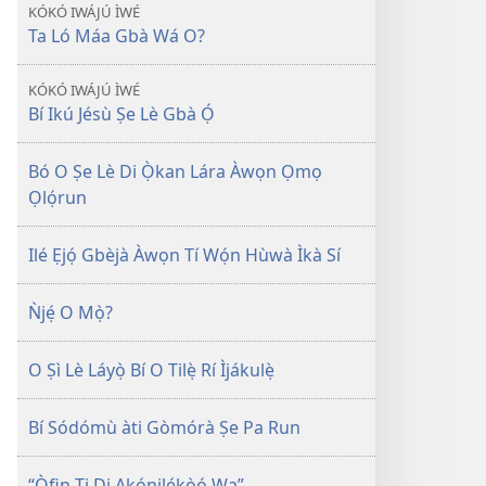
jáde
Kàn
KÓKÓ IWÁJÚ ÌWÉ
ILÉ
Ta Ló Máa Gbà Wá O?
ÌṢỌ́
March 2008
KÓKÓ IWÁJÚ ÌWÉ
Bí Ikú Jésù Ṣe Lè Gbà Ọ́
Bó O Ṣe Lè Di Ọ̀kan Lára Àwọn Ọmọ
Ọlọ́run
Ilé Ẹjọ́ Gbèjà Àwọn Tí Wọ́n Hùwà Ìkà Sí
Ǹjẹ́ O Mọ̀?
O Ṣì Lè Láyọ̀ Bí O Tilẹ̀ Rí Ìjákulẹ̀
Bí Sódómù àti Gòmórà Ṣe Pa Run
“Òfin Ti Di Akọ́nilẹ́kọ̀ọ́ Wa”