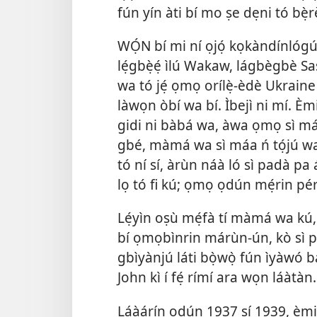
fún yín àti bí mo ṣe dẹni tó bẹ̀r
WỌ́N bí mi ní ọjọ́ kọkàndínlóg
lẹ́gbẹ̀ẹ́ ìlú Wakaw, lágbègbè S
wa tó jẹ́ ọmọ orílẹ̀-èdè Ukraine
làwọn òbí wa bí. Ìbejì ni mí. Èmi à
gidi ni bàbá wa, àwa ọmọ sì máa 
gbé, màmá wa sì máa ń tọ́jú w
tó ní sí, àrùn náà ló sì padà p
lọ tó fi kú; ọmọ ọdún mẹ́rin pé
Lẹ́yìn oṣù mẹ́fà tí màmá wa kú,
bí ọmọbìnrin márùn-ún, kò sì pé
gbìyànjú láti bọ̀wọ̀ fún ìyàwó bà
John kì í fẹ́ rímí ara wọn láàtàn.
Láàárín ọdún 1937 sí 1939, èmi àt