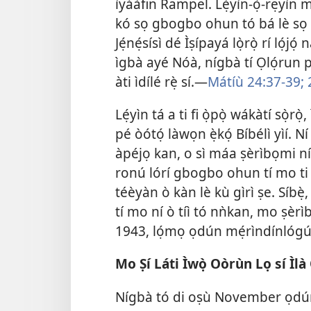
ìyáàfin Rampel. Lẹ́yìn-ọ̀-rẹyìn
kó sọ gbogbo ohun tó bá lè sọ ní
Jẹ́nẹ́sísì dé Ìṣípayá lọ̀rọ̀ rí lọ́
ìgbà ayé Nóà, nígbà tí Ọlọ́run 
àti ìdílé rẹ̀ sí.—
Mátíù 24:37-39;
2
Lẹ́yìn tá a ti fi ọ̀pọ̀ wákàtí sọ̀r
pé òótọ́ làwọn ẹ̀kọ́ Bíbélì yìí. Ní
àpéjọ kan, o sì máa ṣèrìbọmi níb
ronú lórí gbogbo ohun tí mo ti
téèyàn ò kàn lè kù gìrì ṣe. Síbẹ̀, 
tí mo ní ò tíì tó nǹkan, mo ṣèr
1943, lọ́mọ ọdún mẹ́rìndínlógú
Mo Ṣí Láti Ìwọ̀ Oòrùn Lọ sí Ìlà
Nígbà tó di oṣù November ọdún 1