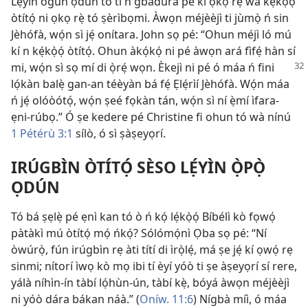
Lẹ́yìn ogún ọdún tó ti ń gbàdúrà pé kí ọkọ rẹ̀ wá kẹ́kọ̀ọ́
òtítọ́ ni ọkọ rẹ̀ tó ṣèrìbọmi. Àwọn méjèèjì ti jùmọ̀ ń sin
Jèhófà, wọ́n sì jẹ́ onítara. John sọ pé: “Ohun méjì ló mú
kí n kẹ́kọ̀ọ́ òtítọ́. Ohun àkọ́kọ́ ni pé àwọn ará fìfẹ́ hàn sí
mi, wọ́n sì sọ mí di ọ̀rẹ́ wọn.
Èkejì ni pé ó máa ń fini
lọ́kàn balẹ̀ gan-an téèyàn bá fẹ́ Ẹlẹ́rìí Jèhófà. Wọ́n máa
ń jẹ́ olóòótọ́, wọ́n ṣeé fọkàn tán, wọ́n sì ní ẹ̀mí ìfara-
ẹni-rúbọ.” Ó ṣe kedere pé Christine fi ohun tó wà nínú
1 Pétérù 3:1
sílò, ó sì ṣàṣeyọrí.
IRÚGBÌN ÒTÍTỌ́ SÈSO LẸ́YÌN Ọ̀PỌ̀
ỌDÚN
Tó bá ṣẹlẹ̀ pé ẹnì kan tó ò ń kọ́ lẹ́kọ̀ọ́ Bíbélì kò fọwọ́
pàtàkì mú òtítọ́ mọ́ ńkọ́? Sólómọ́nì Ọba sọ pé: “Ní
òwúrọ̀, fún irúgbìn rẹ àti títí di ìrọ̀lẹ́, má ṣe jẹ́ kí ọwọ́ rẹ
sinmi; nítorí ìwọ kò mọ ibi tí èyí yóò ti ṣe àṣeyọrí sí rere,
yálà níhìn-ín tàbí lọ́hùn-ún, tàbí kẹ̀, bóyá àwọn méjèèjì
ni yóò dára bákan náà.” (
Oníw. 11:6
) Nígbà míì, ó máa