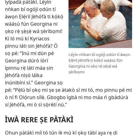
ìyípadà pàtàkì. Lẹ́yìn
nǹkan bí ogójì ọdún tí
àwọn Ẹlẹ́rìí Jèhófà ti kọ́kọ́
wàásù fún Georgina ni
ọkọ rẹ̀ ṣẹ̀ṣẹ̀ wá ṣèrìbọmi!
Kí ló mú kí Kyriacos
pinnu láti sin Jèhófà? Ó
sọ pé: “Inú mi dùn pé
Lẹ́yìn nǹkan bí ogójì ọdún tí àwọn
Georgina dúró lórí
Ẹlẹ́rìí Jèhófà ti kọ́kọ́ wàásù fún
Georgina ni ọkọ rẹ̀ ṣẹ̀ṣẹ̀ wá
ìpinnu rẹ̀ láti máa sin
ṣèrìbọmi
Jèhófà nìṣó láìka
inúnibíni sí.” Georgina sọ
pé: “Pẹ̀lú bí ọkọ mi ṣe ṣe àtakò sí mi tó, mo pinnu pé mi
ò ní fi Ọlọ́run sílẹ̀. Gbogbo ìgbà ni mo máa ń gbàdúrà
sí Jèhófà, mi ò sì sọ̀rètí nù.”
ÌWÀ RERE ṢE PÀTÀKÌ
Ohun pàtàkì míì tó tún lè mú kí ọkọ tàbí aya rẹ di