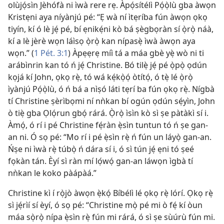
olùjọ́sìn Jèhófà ni ìwà rere rẹ. Àpọ́sítélì Pọ́ọ̀lù gba àwọn
Kristẹni aya níyànjú pé: “Ẹ wà ní ìtẹríba fún àwọn ọkọ
tiyín, kí ó lè jẹ́ pé, bí ẹnikẹ́ni kò bá ṣègbọràn sí ọ̀rọ̀ náà,
kí a lè jèrè wọn láìsọ ọ̀rọ̀ kan nípasẹ̀ ìwà àwọn aya
wọn.” (
1 Pét. 3:1
) Àpẹẹrẹ míì tá a máa gbè yẹ̀ wò ni ti
arábìnrin kan tó ń jẹ́ Christine. Bó tilẹ̀ jẹ́ pé ọ̀pọ̀ ọdún
kọjá kí John, ọkọ rẹ̀, tó wá kẹ́kọ̀ọ́ òtítọ́, ó tẹ̀ lé ọ̀rọ̀
ìyànjú Pọ́ọ̀lù, ó ń bá a nìṣó láti tẹrí ba fún ọkọ rẹ̀. Nígbà
tí Christine ṣèrìbọmi ní nǹkan bí ogún ọdún sẹ́yìn, John
ò tiẹ̀ gba Ọlọ́run gbọ́ rárá. Ọ̀rọ̀ ìsìn kò sì ṣe pàtàkì sí i.
Àmọ́, ó rí i pé Christine fẹ́ràn ẹ̀sìn tuntun tó ń ṣe gan-
an ni. Ó sọ pé: “Mo rí i pé ẹ̀sìn rẹ̀ ń fún un láyọ̀ gan-an.
Ńṣe ni ìwà rẹ̀ túbọ̀ ń dára sí i, ó sì tún jẹ́ ẹni tó ṣeé
fọkàn tán. Èyí sì ràn mí lọ́wọ́ gan-an láwọn ìgbà tí
nǹkan le koko pàápàá.”
Christine kì í rọ̀jò àwọn ẹ̀kọ́ Bíbélì lé ọkọ rẹ̀ lórí. Ọkọ rẹ̀
sì jẹ́rìí sí èyí, ó sọ pé: “Christine mọ̀ pé mi ò fẹ́ kí òun
máa sọ̀rọ̀ nípa ẹ̀sìn rẹ̀ fún mi rárá, ó sì ṣe sùúrù fún mi.