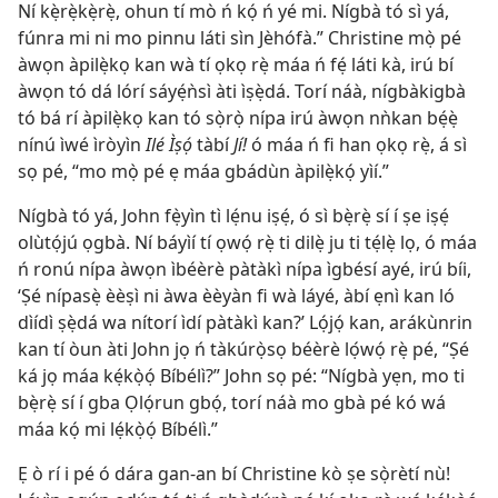
Ní kẹ̀rẹ̀kẹ̀rẹ̀, ohun tí mò ń kọ́ ń yé mi. Nígbà tó sì yá,
fúnra mi ni mo pinnu láti sìn Jèhófà.” Christine mọ̀ pé
àwọn àpilẹ̀kọ kan wà tí ọkọ rẹ̀ máa ń fẹ́ láti kà, irú bí
àwọn tó dá lórí sáyẹ́ǹsì àti ìṣẹ̀dá. Torí náà, nígbàkigbà
tó bá rí àpilẹ̀kọ kan tó sọ̀rọ̀ nípa irú àwọn nǹkan bẹ́ẹ̀
nínú ìwé ìròyìn
Ilé Ìṣọ́
tàbí
Jí!
ó máa ń fi han ọkọ rẹ̀, á sì
sọ pé, “mo mọ̀ pé ẹ máa gbádùn àpilẹ̀kọ́ yìí.”
Nígbà tó yá, John fẹ̀yìn tì lẹ́nu iṣẹ́, ó sì bẹ̀rẹ̀ sí í ṣe iṣẹ́
olùtọ́jú ọgbà. Ní báyìí tí ọwọ́ rẹ̀ ti dilẹ̀ ju ti tẹ́lẹ̀ lọ, ó máa
ń ronú nípa àwọn ìbéèrè pàtàkì nípa ìgbésí ayé, irú bíi,
‘Ṣé nípasẹ̀ èèṣì ni àwa èèyàn fi wà láyé, àbí ẹnì kan ló
dìídì ṣẹ̀dá wa nítorí ìdí pàtàkì kan?’ Lọ́jọ́ kan, arákùnrin
kan tí òun àti John jọ ń tàkúrọ̀sọ béèrè lọ́wọ́ rẹ̀ pé, “Ṣé
ká jọ máa kẹ́kọ̀ọ́ Bíbélì?” John sọ pé: “Nígbà yẹn, mo ti
bẹ̀rẹ̀ sí í gba Ọlọ́run gbọ́, torí náà mo gbà pé kó wá
máa kọ́ mi lẹ́kọ̀ọ́ Bíbélì.”
Ẹ ò rí i pé ó dára gan-an bí Christine kò ṣe sọ̀rètí nù!