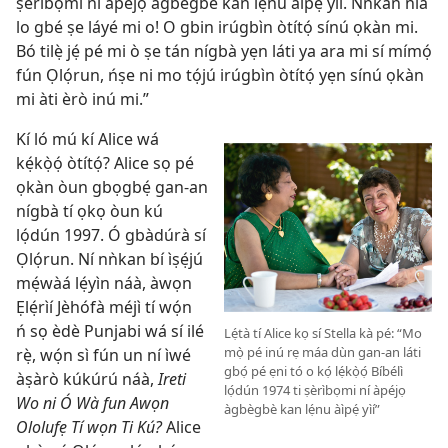
ṣèrìbọmi ní àpéjọ àgbègbè kan lẹ́nu àìpẹ́ yìí. Nǹkan ńlá
lo gbé ṣe láyé mi o! O gbin irúgbìn òtítọ́ sínú ọkàn mi.
Bó tilẹ̀ jẹ́ pé mi ò ṣe tán nígbà yẹn láti ya ara mi sí mímọ́
fún Ọlọ́run, ńṣe ni mo tọ́jú irúgbìn òtítọ́ yẹn sínú ọkàn
mi àti èrò inú mi.”
Kí ló mú kí Alice wá
kẹ́kọ̀ọ́ òtítọ́? Alice sọ pé
ọkàn òun gbọgbẹ́ gan-an
nígbà tí ọkọ òun kú
lọ́dún 1997. Ó gbàdúrà sí
Ọlọ́run. Ní nǹkan bí ìṣẹ́jú
mẹ́wàá lẹ́yìn náà, àwọn
Ẹlẹ́rìí Jèhófà méjì tí wọ́n
ń sọ èdè Punjabi wá sí ilé
Lẹ́tà tí Alice kọ sí Stella kà pé: “Mo
mọ̀ pé inú rẹ máa dùn gan-an láti
rẹ̀, wọ́n sì fún un ní ìwé
gbọ́ pé ẹni tó o kọ́ lẹ́kọ̀ọ́ Bíbélì
àṣàrò kúkúrú náà,
Ireti
lọ́dún 1974 ti ṣèrìbọmi ní àpéjọ
Wo ni Ó Wà fun Awọn
àgbègbè kan lẹ́nu àìpẹ́ yìí”
Ololufẹ Tí wọn Ti Kú?
Alice