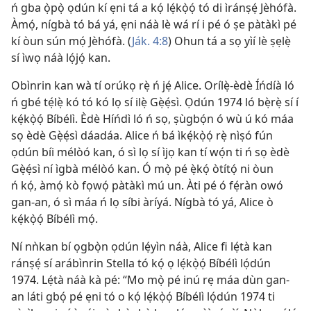
ń gba ọ̀pọ̀ ọdún kí ẹni tá a kọ́ lẹ́kọ̀ọ́ tó di ìránṣẹ́ Jèhófà.
Àmọ́, nígbà tó bá yá, ẹni náà lè wá rí i pé ó ṣe pàtàkì pé
kí òun sún mọ́ Jèhófà. (
Ják. 4:8
) Ohun tá a sọ yìí lè ṣẹlẹ̀
sí ìwọ náà lọ́jọ́ kan.
Obìnrin kan wà tí orúkọ rẹ̀ ń jẹ́ Alice. Orílẹ̀-èdè Íńdíà ló
ń gbé tẹ́lẹ̀ kó tó kó lọ sí ilẹ̀ Gẹ̀ẹ́sì. Ọdún 1974 ló bẹ̀rẹ̀ sí í
kẹ́kọ̀ọ́ Bíbélì. Èdè Híńdì ló ń sọ, ṣùgbọ́n ó wù ú kó máa
sọ èdè Gẹ̀ẹ́sì dáadáa. Alice ń bá ìkẹ́kọ̀ọ́ rẹ̀ nìṣó fún
ọdún bíi mélòó kan, ó sì lọ sí ìjọ kan tí wọ́n ti ń sọ èdè
Gẹ̀ẹ́sì ní ìgbà mélòó kan. Ó mọ̀ pé ẹ̀kọ́ òtítọ́ ni òun
ń kọ́, àmọ́ kò fọwọ́ pàtàkì mú un. Àti pé ó fẹ́ràn owó
gan-an, ó sì máa ń lọ síbi àríyá. Nígbà tó yá, Alice ò
kẹ́kọ̀ọ́ Bíbélì mọ́.
Ní nǹkan bí ọgbọ̀n ọdún lẹ́yìn náà, Alice fi lẹ́tà kan
ránṣẹ́ sí arábìnrin Stella tó kọ́ ọ lẹ́kọ̀ọ́ Bíbélì lọ́dún
1974. Lẹ́tà náà kà pé: “Mo mọ̀ pé inú rẹ máa dùn gan-
an láti gbọ́ pé ẹni tó o kọ́ lẹ́kọ̀ọ́ Bíbélì lọ́dún 1974 ti