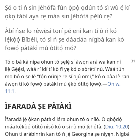
Ṣó o ti ń sin Jèhófà fún ọ̀pọ̀ ọdún tó sì wù ẹ́ kí
ọkọ tàbí aya rẹ máa sin Jèhófà pẹ̀lú rẹ?
Àbí ńṣe lo rẹ̀wẹ̀sì torí pé ẹnì kan tí ò ń kọ́
lẹ́kọ̀ọ́ Bíbélì, tó sì ń ṣe dáadáa nígbà kan kò
fọwọ́ pàtàkì mú òtítọ́ mọ́?
Tó o bá kà nípa ohun tó ṣẹlẹ̀ sí àwọn ará wa kan ní
ilẹ̀ Gẹ̀ẹ́sì, wàá rí ìdí tí kò fi yẹ kó o sọ̀rètí nù. Wàá tún
mọ bó o ṣe lè “fọ́n oúnjẹ rẹ sí ojú omi,” kó o bàa lè ran
àwọn tí kò fọwọ́ pàtàkì mú ẹ̀kọ́ òtítọ́ lọ́wọ́.—
Oníw.
11:1
.
ÌFARADÀ ṢE PÀTÀKÌ
Ìfaradà jẹ́ ọ̀kan pàtàkì lára ohun tó o nílò. O gbọ́dọ̀
máa kẹ́kọ̀ọ́ òtítọ́ nìṣó kó o sì rọ̀ mọ́ Jèhófà. (
Diu. 10:20
)
Ohun tí arábìnrin kan tó ń jẹ́ Georgina ṣe nìyẹn. Nígbà