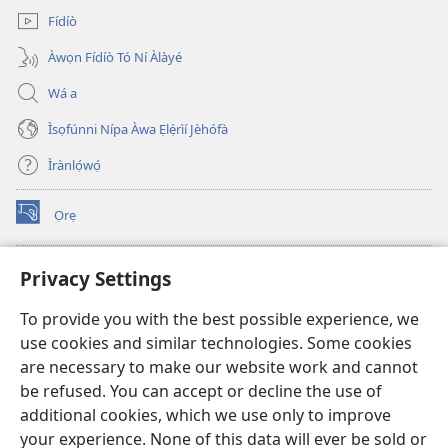
Fídíò
Àwọn Fídíò Tó Ní Àlàyé
Wá a
Ìsọfúnni Nípa Àwa Ẹlẹ́rìí Jèhófà
Ìrànlọ́wọ́
Ọrẹ
(opens
new
window)
ÀKÁ ÌWÉ ORÍ ÍŃTÁNẸ́Ẹ̀TÌ TI Watchtower™
Privacy Settings
(opens
new
®
JW Hub
To provide you with the best possible experience, we
window)
(opens
use cookies and similar technologies. Some cookies
new
®
JW Library
window)
are necessary to make our website work and cannot
be refused. You can accept or decline the use of
®
Watchtower Library
additional cookies, which we use only to improve
your experience. None of this data will ever be sold or