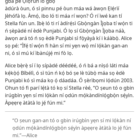
gbà pé Ọlọ́run ló gbọ́
àdúrà òun, ó sì pinnu pé òun máa wá àwọn Ẹlẹ́rìí
Jèhófà lọ. Àmọ́, ibo ló ti máa rí wọn? Ó rí ìwé kan tí
Stella fún un. Ibẹ̀ ló ti rí àdírẹ́sì Gbọ̀ngàn Ìjọba tí wọ́n ti
ń ṣèpàdé ní èdè Punjabi. Ó lọ sí Gbọ̀ngàn Ìjọba náà,
àwọn ará tó ń sọ èdè Punjabi sì fọ̀yàyà kí i káàbọ̀. Alice
sọ pé: “Ìfẹ́ tí wọ́n fi hàn sí mi yẹn wọ̀ mí lọ́kàn gan-an
ni, ó sì mú kí ìbànújẹ́ mi fò lọ.
Alice bẹ̀rẹ̀ sí í lọ sípàdé déédéé, ó ń bá a nìṣó láti máa
kẹ́kọ̀ọ́ Bíbélì, ó sì tún ń kọ́ bó ṣe lè túbọ̀ máa sọ èdè
Punjabi kó sì máa kọ ọ́ dáadáa. Ó ṣèrìbọmi lọ́dún 2003.
Ohun tó fi parí lẹ́tà tó kọ sí Stella rèé, “O ṣeun tó o gbin
irúgbìn yẹn sí mi lọ́kàn ní ọdún mọ́kàndínlọ́gbọ̀n sẹ́yìn.
Àpẹẹrẹ àtàtà lo jẹ́ fún mi.”
“O ṣeun gan-an tó o gbin irúgbìn yẹn sí mi lọ́kàn ní
ọdún mọ́kàndínlọ́gbọ̀n sẹ́yìn àpẹẹrẹ àtàtà lo jẹ́ fún
mi.”—Alice