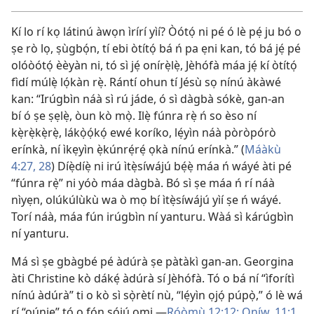
Kí lo rí kọ látinú àwọn ìrírí yìí? Òótọ́ ni pé ó lè pẹ́ ju bó o
ṣe rò lọ, ṣùgbọ́n, tí ebi òtítọ́ bá ń pa ẹni kan, tó bá jẹ́ pé
olóòótọ́ èèyàn ni, tó sì jẹ́ onírẹ̀lẹ̀, Jèhófà máa jẹ́ kí òtítọ́
fìdí múlẹ̀ lọ́kàn rẹ̀. Rántí ohun tí Jésù sọ nínú àkàwé
kan: “Irúgbìn náà sì rú jáde, ó sì dàgbà sókè, gan-an
bí ó ṣe ṣẹlẹ̀, òun kò mọ̀. Ilẹ̀ fúnra rẹ̀ ń so èso ní
kẹ̀rẹ̀kẹ̀rẹ̀, lákọ̀ọ́kọ́ ewé koríko, lẹ́yìn náà pòròpórò
erínkà, ní ìkẹyìn ẹ̀kúnrẹ́rẹ́ ọkà nínú erínkà.” (
Máàkù
4:27, 28
) Díẹ̀díẹ̀ ni irú ìtẹ̀síwájú bẹ́ẹ̀ máa ń wáyé àti pé
“fúnra rẹ̀” ni yóò máa dàgbà. Bó sì ṣe máa ń rí náà
nìyẹn, olúkúlùkù wa ò mọ bí ìtẹ̀síwájú yìí ṣe ń wáyé.
Torí náà, máa fún irúgbìn ní yanturu. Wàá sì kárúgbìn
ní yanturu.
Má sì ṣe gbàgbé pé àdúrà ṣe pàtàkì gan-an. Georgina
àti Christine kò dákẹ́ àdúrà sí Jèhófà. Tó o bá ní “ìforítì
nínú àdúrà” ti o kò sì sọ̀rètí nù, “lẹ́yìn ọjọ́ púpọ̀,” ó lè wá
rí “oúnjẹ” tó o fọ́n sójú omi.—
Róòmù 12:12;
Oníw. 11:1
.