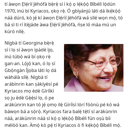
tí àwọn Ẹlẹ́rìí Jèhófà bẹ̀rẹ̀ sí í kọ́ ọ lẹ́kọ̀ọ́ Bíbélì lọ́dún
1970, inú bí Kyriacos, ọkọ rẹ̀. Ó gbìyànjú láti dá ìkẹ́kọ̀ọ́
náà dúró, kò jẹ́ kí àwọn Ẹlẹ́rìí Jèhófà wá sílé wọn mọ́, tó
bá sì ti rí ìtẹ̀jáde àwa Ẹlẹ́rìí Jèhófà, ńṣe ló máa mú un
kúrò nílẹ̀.
Nígbà tí Georgina bẹ̀rẹ̀
sí í lọ sí àwọn ìpàdé ìjọ,
inú túbọ̀ wá bí ọkọ rẹ̀
gan-an. Lọ́jọ́ kan, ó lọ sí
Gbọ̀ngàn Ìjọba láti lọ dá
wàhálà sílẹ̀. Nígbà tí
arábìnrin kan ṣàkíyèsí pé
Kyriacos mọ èdè Gíríìkì
sọ ju èdè Gẹ̀ẹ́sì lọ, ó pe
arákùnrin kan tó jẹ́ ọmọ ilẹ̀ Gíríìsì lórí fóònù pé kó wá
báwọn bá a sọ̀rọ̀. Kyriacos fara balẹ̀ tẹ́tí sí arákùnrin
náà, arákùnrin náà sì kọ́ ọ lẹ́kọ̀ọ́ Bíbélì fún oṣù bíi
mélòó kan. Àmọ́ kò pẹ́ tí Kyriacos ò fi kẹ́kọ̀ọ́ Bíbélì mọ́.