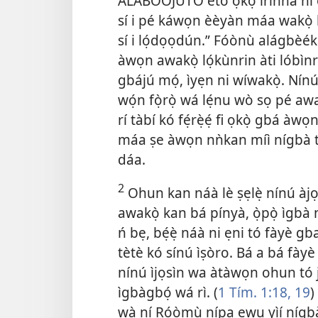
ALÁBÒÓJÚTÓ ètò ọkọ̀ ìrìnnà ní or
sí i pé káwọn èèyàn máa wakọ̀ lá
sí i lọ́dọọdún.” Fóònù alágbèé
àwọn awakọ̀ lọ́kùnrin àti lóbìn
gbájú mọ́, ìyẹn ni wíwakọ̀. Nínú 
wọ́n fọ̀rọ̀ wá lẹ́nu wò sọ pé awa
rí tàbí kó fẹ́rẹ̀ẹ́ fi ọkọ̀ gbá à
máa ṣe àwọn nǹkan míì nígbà tó 
dáa.
2
Ohun kan náà lè ṣẹlẹ̀ nínú àjọs
awakọ̀ kan bá pínyà, ọ̀pọ̀ ìgbà 
ń bẹ, bẹ́ẹ̀ náà ni ẹni tó fàyè gba
tètè kó sínú ìṣòro. Bá a bá fà
nínú ìjọsìn wa àtàwọn ohun
tó 
ìgbàgbọ́ wá rì. (
1 Tím. 1:18, 19
)
wà ní Róòmù nípa ewu yìí nígbà