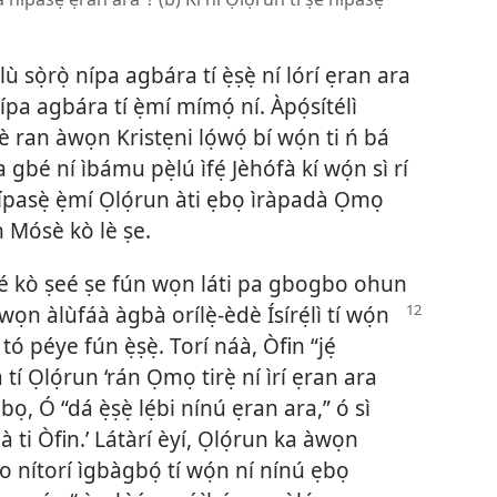
ọ̀lù sọ̀rọ̀ nípa agbára tí ẹ̀ṣẹ̀ ní lórí ẹran ara
ípa agbára tí ẹ̀mí mímọ́ ní. Àpọ́sítélì
lè ran àwọn Kristẹni lọ́wọ́ bí wọ́n ti ń bá
 gbé ní ìbámu pẹ̀lú ìfẹ́ Jèhófà kí wọ́n sì rí
 nípasẹ̀ ẹ̀mí Ọlọ́run àti ẹbọ ìràpadà Ọmọ
in Mósè kò lè ṣe.
í pé kò ṣeé ṣe fún wọn láti pa gbogbo ohun
àwọn àlùfáà àgbà orílẹ̀-èdè Ísírẹ́lì tí wọ́n
tó péye fún ẹ̀ṣẹ̀. Torí náà, Òfin “jẹ́
tí Ọlọ́run ‘rán Ọmọ tirẹ̀ ní ìrí ẹran ara
úbọ, Ó “dá ẹ̀ṣẹ̀ lẹ́bi nínú ẹran ara,” ó sì
hà ti Òfin.’ Látàrí èyí, Ọlọ́run ka àwọn
o nítorí ìgbàgbọ́ tí wọ́n ní nínú ẹbọ