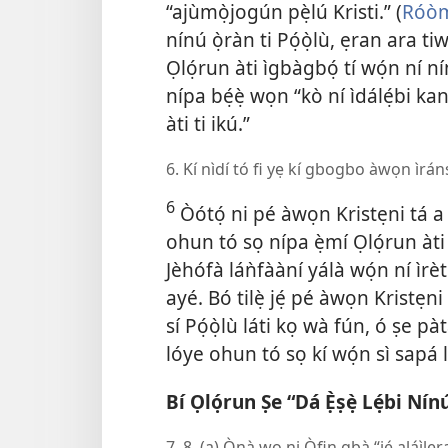
“ajùmọ̀jogún pẹ̀lú Kristi.” (
Róòm
nínú ọ̀ràn ti Pọ́ọ̀lù, ẹran ara 
Ọlọ́run àti ìgbàgbọ́ tí wọ́n ní 
nípa bẹ́ẹ̀ wọn “kò ní ìdálẹ́bi kank
àti ti ikú.”
6. Kí nìdí tó fi yẹ kí gbogbo àwọn ìránṣẹ́
6
Òótọ́ ni pé àwọn Kristẹni tá a fẹ̀
ohun tó sọ nípa ẹ̀mí Ọlọ́run àti
Jèhófà láǹfààní yálà wọ́n ní ìrètí
ayé. Bó tilẹ̀ jẹ́ pé àwọn Kristẹn
sí Pọ́ọ̀lù láti kọ wà fún, ó ṣe 
lóye ohun tó sọ kí wọ́n sì sapá lá
Bí Ọlọ́run Ṣe “Dá Ẹ̀ṣẹ̀ Lẹ́bi Ní
7, 8. (a) Ọ̀nà wo ni Òfin gbà “jẹ́ aláìler