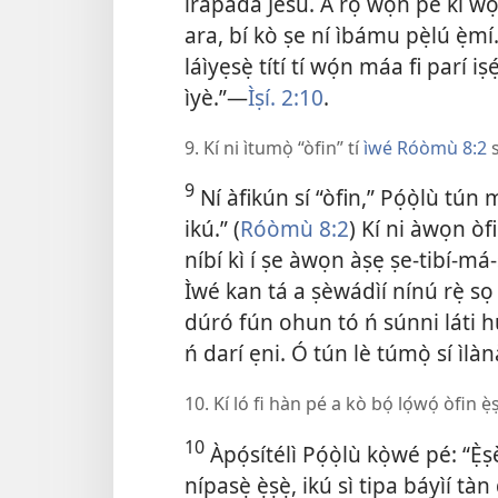
ìràpadà Jésù. A rọ̀ wọ́n pé kí wó
ara, bí kò ṣe ní ìbámu pẹ̀lú ẹ̀mí
láìyẹsẹ̀ títí tí wọ́n máa fi parí i
ìyè.”—
Ìṣí. 2:10
.
9. Kí ni ìtumọ̀ “òfin” tí
ìwé Róòmù 8:2
s
9
Ní àfikún sí “òfin,” Pọ́ọ̀lù tún m
ikú.” (
Róòmù 8:2
) Kí ni àwọn òfin
níbí kì í ṣe àwọn àṣẹ ṣe-tibí-má
Ìwé kan tá a ṣèwádìí nínú rẹ̀ sọ p
dúró fún ohun tó ń súnni láti h
ń darí ẹni. Ó tún lè túmọ̀ sí ìl
10. Kí ló fi hàn pé a kò bọ́ lọ́wọ́ òfin ẹ̀ṣ
10
Àpọ́sítélì Pọ́ọ̀lù kọ̀wé pé: “Ẹ̀ṣ
nípasẹ̀ ẹ̀ṣẹ̀, ikú sì tipa báyìí 