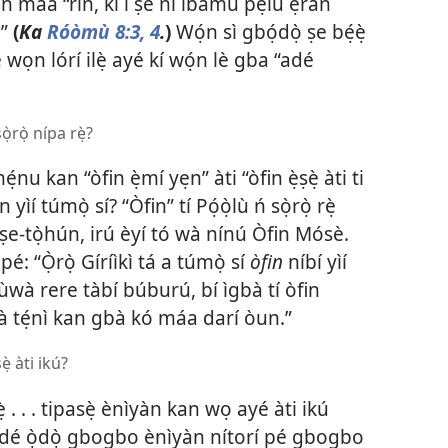
̣n máa “rìn, kì í ṣe ní ìbámu pẹ̀lú ẹran
.”
(
Ka
Róòmù 8:3, 4
.
)
Wọ́n sì gbọ́dọ̀ ṣe bẹ́ẹ̀
ṣẹ́ wọn lórí ilẹ̀ ayé kí wọ́n lè gba “adé
ọ̀rọ̀ nípa rẹ̀?
ẹ́nu kan “òfin ẹ̀mí yẹn” àti “òfin ẹ̀ṣẹ̀ àti ti
 yìí túmọ̀ sí? “Òfin” tí Pọ́ọ̀lù ń sọ̀rọ̀ rẹ̀
-ṣe-tọ̀hún, irú èyí tó wà nínú Òfin Mósè.
é: “Ọ̀rọ̀ Gíríìkì tá a túmọ̀ sí
òfin
níbí yìí
ùwà rere tàbí búburú, bí ìgbà tí òfin
ànà tẹ́nì kan gbà kó máa darí òun.”
ẹ̀ àti ikú?
ẹ̀ . . . tipasẹ̀ ènìyàn kan wọ ayé àti ikú
tàn dé ọ̀dọ̀ gbogbo ènìyàn nítorí pé gbogbo