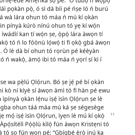
ílẹ̀-èdè Amẹ́ríkà sọ pé: “Ó túbọ̀ ń wọ́pọ̀
ì pọkàn pọ̀, ó sì dà bíi pé ńṣe ló ń burú
ká wà lára ohun tó máa ń mú kí ọkàn
rin pínyà kúrò nínú ohun tó yẹ kí wọ́n
ìwádìí kan tí wọ́n ṣe, ọ̀pọ̀ lára àwọn tí
kọ̀ tó ń lo fóònù lọ́wọ́ ti fi ọkọ̀ gbá àwọn
wọn. Ó lè dà bí ohun tó rọrùn pé kéèyàn
ń wakọ̀, àmọ́ ibi tó máa ń yọrí sí kì í
e wa pẹ̀lú Ọlọ́run. Bó ṣe jẹ́ pé bí ọkàn
ni kò ní kíyè sí àwọn àmì tó fi hàn pé ewu
 ìpínyà ọkàn lẹ́nu iṣẹ́ ìsìn Ọlọ́run ṣe lè
yè gba ohun táá máa mú ká ṣe ségesège
jẹ mọ́ iṣẹ́ ìsìn Ọlọ́run, ìyẹn lè mú kí ọkọ̀
 Àpọ́sítélì Pọ́ọ̀lù kìlọ̀ fún àwọn Kristẹni tó
 tó sọ fún wọn pé: “Gbígbé èrò inú ka