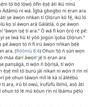
ẹ́ni tó bọ́ lọ́wọ́ òfin ẹ̀ṣẹ̀ àti ikú nínú
 Ádámù ni wá. Ìgbà gbogbo ni ẹran ara
áti ṣe àwọn nǹkan tí Ọlọ́run kò fẹ́, ikú ló
ọ́ọ̀lù kọ sí àwọn ará Gálátíà, ó pe àwọn
ní “àwọn iṣẹ́ ti ara.” Ó wá fi kún ọ̀rọ̀ rẹ̀ pé:
nyí ṣe ìwà hù kì yóò jogún ìjọba Ọlọ́run.”
 pé àwọn tó ń fi irú àwọn nǹkan bẹ́ẹ̀
n ara. (
Róòmù 8:4
) Ohun ‘tó ń sún wọn
 kó máa darí àwọn’ jẹ́ ti ẹran ara
e panṣágà, tí wọ́n ń bọ̀rìṣà, tí wọ́n
 ẹ̀ṣẹ̀ míì tó burú jáì nìkan ni wọ́n ń rìn ní
orí pé ohun táwọn míì lè kà sí àléébù
 ti ara, irú bí owú, ìrufùfù ìbínú, asọ̀ àti
 sí ohun tó lè mú kóun rìn ní ìbámu pẹ̀lú