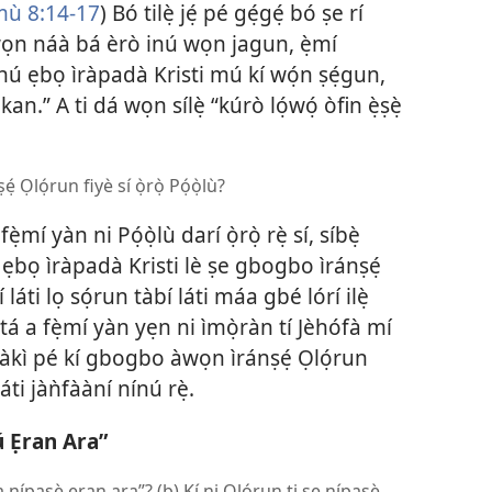
ù 8:14-17
) Bó tilẹ̀ jẹ́ pé gẹ́gẹ́ bó ṣe rí
tiwọn náà bá èrò inú wọn jagun, ẹ̀mí
nínú ẹbọ ìràpadà Kristi mú kí wọ́n ṣẹ́gun,
an.” A ti dá wọn sílẹ̀ “kúrò lọ́wọ́ òfin ẹ̀ṣẹ̀
 Ọlọ́run fiyè sí ọ̀rọ̀ Pọ́ọ̀lù?
mí yàn ni Pọ́ọ̀lù darí ọ̀rọ̀ rẹ̀ sí, síbẹ̀
 ẹbọ ìràpadà Kristi lè ṣe gbogbo ìránṣẹ́
 láti lọ sọ́run tàbí láti máa gbé lórí ilẹ̀
i tá a fẹ̀mí yàn yẹn ni ìmọ̀ràn tí Jèhófà mí
pàtàkì pé kí gbogbo àwọn ìránṣẹ́ Ọlọ́run
ti jàǹfààní nínú rẹ̀.
nú Ẹran Ara”
a nípasẹ̀ ẹran ara”? (b) Kí ni Ọlọ́run ti ṣe nípasẹ̀