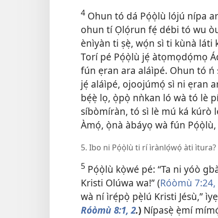
4
Ohun tó dá Pọ́ọ̀lù lójú nípa ar
ohun tí Ọlọ́run fẹ́ débi tó wu ò
ènìyàn ti ṣẹ̀, wọ́n sì ti kùnà lát
Torí pé Pọ́ọ̀lù jẹ́ àtọmọdọ́mọ Á
fún ẹran ara aláìpé. Ohun tó ń s
jẹ́ aláìpé, ojoojúmọ́ sì ni ẹran a
bẹ́ẹ̀ lọ, ọ̀pọ̀ nǹkan ló wà tó lè
síbòmíràn, tó sì lè mú ká kúrò lój
Àmọ́, ọ̀nà àbáyọ wà fún Pọ́ọ̀lù,
5. Ibo ni Pọ́ọ̀lù ti rí ìrànlọ́wọ́ àti ìtura?
5
Pọ́ọ̀lù kọ̀wé pé: “Ta ni yóò gbà 
Kristi Olúwa wa!” (
Róòmù 7:24,
wà ní ìrẹ́pọ̀ pẹ̀lú Kristi Jésù,” 
Róòmù 8:1, 2
.
)
Nípasẹ̀ ẹ̀mí mímó