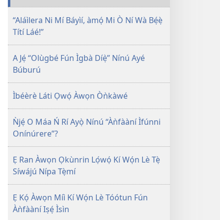
FÚN
ÌKẸ́KỌ̀Ọ́
“Aláìlera Ni Mí Báyìí, àmọ́ Mi Ò Ní Wà Bẹ́ẹ̀
November 2011
Títí Láé!”
A Jẹ́ “Olùgbé Fún Ìgbà Díẹ̀” Nínú Ayé
Búburú
Ìbéèrè Láti Ọwọ́ Àwọn Òǹkàwé
Ǹjẹ́ O Máa Ń Rí Ayọ̀ Nínú “Àǹfààní Ìfúnni
Onínúrere”?
Ẹ Ran Àwọn Ọkùnrin Lọ́wọ́ Kí Wọ́n Lè Tẹ̀
Síwájú Nípa Tẹ̀mí
Ẹ Kọ́ Àwọn Míì Kí Wọ́n Lè Tóótun Fún
Àǹfààní Iṣẹ́ Ìsìn