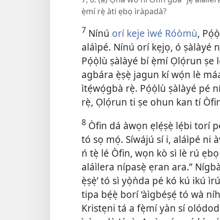
ẹ̀mí rẹ̀ àti ẹbọ ìràpadà?
7
Nínú
orí keje ìwé Róòmù
, Pọ́
aláìpé. Nínú orí kẹjọ, ó ṣàlàyé n
Pọ́ọ̀lù ṣàlàyé bí ẹ̀mí Ọlọ́run ṣe 
agbára ẹ̀ṣẹ̀ jagun kí wọ́n lè máa
ìtẹ́wọ́gbà rẹ̀. Pọ́ọ̀lù ṣàlàyé pé
rẹ̀, Ọlọ́run ti ṣe ohun kan tí Òf
8
Òfin dá àwọn ẹlẹ́ṣẹ̀ lẹ́bi tor
tó sọ mọ́.
Síwájú sí i, aláìpé ni 
ń tẹ̀ lé Òfin, wọn kò sì lè rú ẹbọ 
aláìlera nípasẹ̀ ẹran ara.” Nígbà 
ẹ̀ṣẹ̀’ tó sì yọ̀ǹda pé kó kú ikú ìr
tipa bẹ́ẹ̀ borí ‘àìgbéṣẹ́ tó wà ní
Kristẹni tá a fẹ̀mí yàn sí olódod