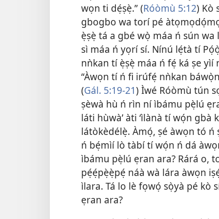
wọn ti dẹ́ṣẹ̀.” (
Róòmù 5:12
) Kò s
gbogbo wa torí pé àtọmọdọ́mọ
ẹ̀ṣẹ̀ tá a gbé wọ̀ máa ń sún wa l
sì máa ń yọrí sí. Nínú lẹ́tà tí P
nǹkan tí ẹ̀ṣẹ̀ máa ń fẹ́ ká ṣe yìí 
“Àwọn tí ń fi irúfẹ́ nǹkan báwọ̀
(
Gál. 5:19-21
) Ìwé Róòmù tún sọ
ṣèwà hù ń rìn ní ìbámu pẹ̀lú ẹra
láti hùwà’ àti ‘ìlànà tí wọ́n gbà
látòkèdélẹ̀. Àmọ́, ṣé àwọn tó ń ṣ
ń bẹ́mìí lò tàbí tí wọ́n ń dá àwọn
ìbámu pẹ̀lú ẹran ara? Rárá o, t
pẹ́ẹ́pẹ̀ẹ̀pẹ́ náà wà lára àwọn iṣẹ́
ìlara. Tá lo lè fọwọ́ sọ̀yà pé kò
ẹran ara?