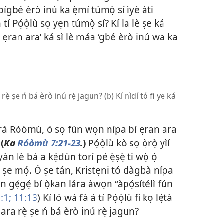
ígbé èrò inú ka ẹ̀mí túmọ̀ sí ìyè àti
 tí Pọ́ọ̀lù sọ yẹn túmọ̀ sí? Kí la lè ṣe ká
ẹran ara’ ká sì lè máa ‘gbé èrò inú wa ka
a rẹ̀ ṣe ń bá èrò inú rẹ̀ jagun? (b) Kí nìdí tó fi yẹ ká
 ará Róòmù, ó sọ fún wọn nípa bí ẹran ara
.
(
Ka
Róòmù 7:21-23
.
)
Pọ́ọ̀lù kò sọ ọ̀rọ̀ yìí
n lè bá a kẹ́dùn torí pé ẹ̀ṣẹ̀ ti wọ̀ ọ́
 ṣe mọ́. Ó ṣe tán, Kristẹni tó dàgbà nípa
n gẹ́gẹ́ bí ọ̀kan lára àwọn “àpọ́sítélì fún
:1;
11:13
) Kí ló wá fà á tí Pọ́ọ̀lù fi kọ lẹ́tà
a rẹ̀ ṣe ń bá èrò inú rẹ̀ jagun?