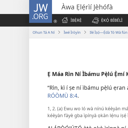
JW.ORG
Àwa Ẹlẹ́rìí Jèhófà
ÌBẸ̀RẸ̀
Ẹ̀KỌ́ BÍBÉLÌ
Ohun Tá A Ní
Ìwé Ìròyìn
Ilé Ìṣọ́—Ẹ̀dà Tó Wà fú
Ẹ Máa Rìn Ní Ìbámu Pẹ̀lú Ẹ̀mí K
“Rìn, kì í ṣe ní ìbámu pẹ̀lú ẹran
RÓÒMÙ 8:4
.
1, 2. (a) Ewu wo ló wà nínú kéèyàn m
kéèyàn fàyè gba ìpínyà ọkàn lẹ́nu iṣẹ́ 