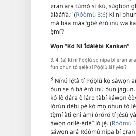
ẹran ara túmọ̀ sí ikú, ṣùgbọ́n gb
àlàáfíà.” (
Róòmù 8:6
) Kí ni ohun
má bàa máa ‘gbé èrò inú wa ka 
ẹ̀mí’?
Wọn “Kò Ní Ìdálẹ́bi Kankan”
3, 4. (a) Kí ni Pọ́ọ̀lù sọ nípa bí ẹran ar
fún ohun tó ṣẹlẹ̀ sí Pọ́ọ̀lù láfiyèsí?
3
Nínú lẹ́tà tí Pọ́ọ̀lù kọ sáwọn
òun ṣe ń bá èrò inú òun jagun
kó lè dára ẹ̀ láre tàbí káwọn èèyà
lọ́rùn débi pé kò mọ ohun tó lè
tẹ̀mí àti ẹni àmì òróró tí Jésù yà
àwọn orílẹ̀-èdè” ló jẹ́. (
Róòmù 1
sáwọn ará Róòmù nípa bí ẹran ar