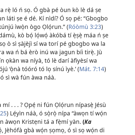
a rẹ̀ ló ń sọ. Ó gbà pé òun kò lè dá ṣe
un láti ṣe é dé. Kí nìdí? Ó sọ pé: “Gbogbo
i kúnjú ìwọ̀n ògo Ọlọ́run.” (
Róòmù 3:23
)
dámù, kò bọ́ lọ́wọ́ àkóbá tí ẹ̀ṣẹ̀ máa ń ṣe
ọ ò sì ṣàjèjì sí wa torí pé gbogbo wa la
ra wa ń bá èrò inú wa jagun bíi tirẹ̀. Jù
 pín ọkàn wa níyà, tó lè darí àfiyèsí wa
ú ‘ọ̀nà tóóró tó lọ sínú ìyè.’ (
Mát. 7:14
)
 ó sì wà fún àwa náà.
mí . . . ? Ọpẹ́ ni fún Ọlọ́run nípasẹ̀ Jésù
 25
) Lẹ́yìn náà, ó sọ̀rọ̀ nípa “àwọn tí wọ́n
ìyẹn àwọn Kristẹni tá a fẹ̀mí yàn.
(
Ka
̣, Jèhófà gbà wọ́n ṣọmọ, ó sì sọ wọ́n di