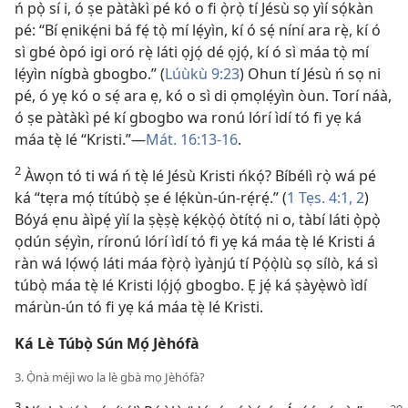
ń pọ̀ sí i, ó ṣe pàtàkì pé kó o fi ọ̀rọ̀ tí Jésù sọ yìí sọ́kàn
pé: “Bí ẹnikẹ́ni bá fẹ́ tọ̀ mí lẹ́yìn, kí ó sẹ́ níní ara rẹ̀, kí ó
sì gbé òpó igi oró rẹ̀ láti ọjọ́ dé ọjọ́, kí ó sì máa tọ̀ mí
lẹ́yìn nígbà gbogbo.” (
Lúùkù 9:23
) Ohun tí Jésù ń sọ ni
pé, ó yẹ kó o sẹ́ ara ẹ, kó o sì di ọmọlẹ́yìn òun. Torí náà,
ó ṣe pàtàkì pé kí gbogbo wa ronú lórí ìdí tó fi yẹ ká
máa tẹ̀ lé “Kristi.”—
Mát. 16:13-16
.
2
Àwọn tó ti wá ń tẹ̀ lé Jésù Kristi ńkọ́? Bíbélì rọ̀ wá pé
ká “tẹra mọ́ títúbọ̀ ṣe é lẹ́kùn-ún-rẹ́rẹ́.” (
1 Tẹs. 4:1, 2
)
Bóyá ẹnu àìpẹ́ yìí la ṣẹ̀ṣẹ̀ kẹ́kọ̀ọ́ òtítọ́ ni o, tàbí láti ọ̀pọ̀
ọdún sẹ́yìn, ríronú lórí ìdí tó fi yẹ ká máa tẹ̀ lé Kristi á
ràn wá lọ́wọ́ láti máa fọ̀rọ̀ ìyànjú tí Pọ́ọ̀lù sọ sílò, ká sì
túbọ̀ máa tẹ̀ lé Kristi lọ́jọ́ gbogbo. Ẹ jẹ́ ká ṣàyẹ̀wò ìdí
márùn-ún tó fi yẹ ká máa tẹ̀ lé Kristi.
Ká Lè Túbọ̀ Sún Mọ́ Jèhófà
3. Ọ̀nà méjì wo la lè gbà mọ Jèhófà?
3