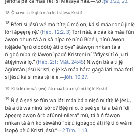
Jèhófà pé ká máa fetí sí Mèsáyà náà.—
Ka
Ìṣe 3:22, 23
.
18. Ọ̀nà wo la lè gbà máa fetí sí Jésù Kristi?
18
Fífetí sí Jésù wé mọ́ ‘títẹjú mọ́ ọn, ká sì máa ronú jinlẹ̀
lórí àpẹẹrẹ rẹ̀.’ (
Héb. 12:2, 3
) Torí náà, á dáa ká máa fún
àwọn ohun tá à ń kà nípa rẹ̀ nínú Bíbélì, nínú àwọn
ìtẹ̀jáde “ẹrú olóòótọ́ àti olóye” àtàwọn nǹkan tá à
ń gbọ́ nípa rẹ̀ láwọn ìpàdé Kristẹni ní “àfiyèsí tí ó ju ti
àtẹ̀yìnwá lọ.” (
Héb. 2:1;
Mát. 24:45
) Níwọ̀n bá a ti jẹ́
àgùntàn Jésù Kristi, ẹ jẹ́ ká máa hára gàgà láti máa fetí
sí Jésù ká sì máa tẹ̀ lé e.—
Jòh. 10:27
.
19. Kí ló lè ràn wá lọ́wọ́ láti máa bá a nìṣó ní títẹ̀ lé Kristi?
19
Ǹjẹ́ ó ṣeé ṣe fún wa láti máa bá a nìṣó ní títẹ̀ lé Jésù,
bá a tiẹ̀ wà nínú ìṣòro? Bẹ́ẹ̀ ni o, ó ṣeé ṣe, tá a bá ń “di
àpẹẹrẹ àwọn ọ̀rọ̀ afúnni-nílera” mú, tá à ń fàwọn
nǹkan tá à ń kọ́ ṣèwàhù “pẹ̀lú ìgbàgbọ́ àti ìfẹ́ tí ó wà ní
ìsopọ̀ pẹ̀lú Kristi Jésù.”—
2 Tím. 1:13
.