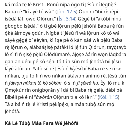
ká máa tẹ̀ lé Kristi. Ronú nípa ògo tí Jésù ní lẹ́gbẹ̀ẹ́
Baba rẹ̀ “kí ayé tó wà.” (
Jòh. 17:5
) Òun ni “ìbẹ̀rẹ̀pẹ̀pẹ̀
ìṣẹ̀dá láti ọwọ́ Ọlọ́run.” (
Ìṣí. 3:14
) Gẹ́gẹ́ bí “àkọ́bí nínú
gbogbo ìṣẹ̀dá,” ó ti gbé lọ́run pẹ̀lú Jèhófà Baba rẹ̀ fún
ọ̀kẹ́ àìmọye ọdún. Nígbà tí Jésù fi wà lọ́run kó tó wá
sáyé gẹ́gẹ́ bí èèyàn, kì í ṣe pé ó kàn ṣáá wà pẹ̀lú Baba
rẹ̀ lọ́run o, alábàáṣiṣẹ́ pàtàkì ló jẹ́ fún Ọlọ́run, tayọ̀tayọ̀
ló sì fi ń ṣiṣẹ́ pẹ̀lú Olódùmarè, àjọṣe àárín wọn lágbára
gan-an débi pé kò sẹ́ni tó tún sún mọ́ Jèhófà bíi Jésù
láyé àtọ̀run. Yàtọ̀ sí pé Jésù ń
kíyèsí
bí Baba rẹ̀ ṣe ń ṣe
nǹkan, ojú tó fi ń wo nǹkan àtàwọn ànímọ́ rẹ̀, Jésù tún
ń
fàwọn nǹkan tó kọ́ sọ́kàn
, ó sì ń
fi ṣèwà hù.
Èyí ló mú kí
Ọmọkùnrin onígbọràn yìí dà bí Baba rẹ̀ gẹ́lẹ́, débi pé
Bíbélì pè é ní “
àwòrán
Ọlọ́run tí a kò lè rí.” (
Kól. 1:15
)
Tá a bá ń tẹ̀ lé Kristi pẹ́kípẹ́kí, a máa túbọ̀ sún mọ́
Jèhófà.
Ká Lè Túbọ̀ Máa Fara Wé Jèhófà