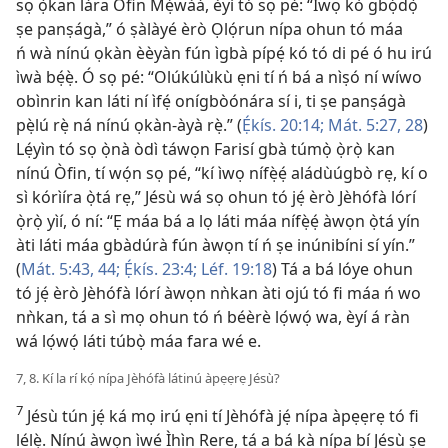
sọ ọ̀kan lára Òfin Mẹ́wàá, èyí tó sọ pé: “Ìwọ kò gbọ́dọ̀
ṣe panṣágà,” ó ṣàlàyé èrò Ọlọ́run nípa ohun tó máa
ń wà nínú ọkàn èèyàn fún ìgbà pípẹ́ kó tó di pé ó hu irú
ìwà bẹ́ẹ̀. Ó sọ pé: “Olúkúlùkù ẹni tí ń bá a nìṣó ní wíwo
obìnrin kan láti ní ìfẹ́ onígbòónára sí i, ti ṣe panṣágà
pẹ̀lú rẹ̀ ná nínú ọkàn-àyà rẹ̀.” (
Ẹ́kís. 20:14;
Mát. 5:27, 28
)
Lẹ́yìn tó sọ ọ̀nà òdì táwọn Farisí gbà túmọ̀ ọ̀rọ̀ kan
nínú Òfin, tí wọ́n sọ pé, “kí ìwọ nífẹ̀ẹ́ aládùúgbò rẹ, kí o
sì kórìíra ọ̀tá rẹ,” Jésù wá sọ ohun tó jẹ́ èrò Jèhófà lórí
ọ̀rọ̀ yìí, ó ní: “Ẹ máa bá a lọ láti máa nífẹ̀ẹ́ àwọn ọ̀tá yín
àti láti máa gbàdúrà fún àwọn tí ń ṣe inúnibíni sí yín.”
(
Mát. 5:43, 44;
Ẹ́kís. 23:4;
Léf. 19:18
) Tá a bá lóye ohun
tó jẹ́ èrò Jèhófà lórí àwọn nǹkan àti ojú tó fi máa ń wo
nǹkan, tá a sì mọ ohun tó ń béèrè lọ́wọ́ wa, èyí á ràn
wá lọ́wọ́ láti túbọ̀ máa fara wé e.
7, 8. Kí la rí kọ́ nípa Jèhófà látinú àpẹẹrẹ Jésù?
7
Jésù tún jẹ́ ká mọ irú ẹni tí Jèhófà jẹ́ nípa àpẹẹrẹ tó fi
lélẹ̀. Nínú àwọn ìwé Ìhìn Rere, tá a bá kà nípa bí Jésù ṣe