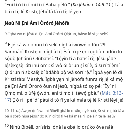
“Ẹni tí ó ti rí mi ti rí Baba pẹ̀lú.” (
Ka Jòhánù. 14:9-11.
) Tá a
bá ń tẹ̀ lé Kristi, Jèhófà là ń tẹ̀ lé yẹn.
Jésù Ni Ẹni Àmì Òróró Jèhófà
9. Ìgbà wo ni Jésù di Ẹni Àmì Òróró Ọlọ́run, báwo ló sì ṣe ṣẹlẹ̀?
9
Ẹ jẹ́ ká wo ohun tó ṣẹlẹ̀ nígbà ìwọ́wé ọdún 29
Sànmánì Kristẹni, nígbà tí Jésù tó jẹ́ ẹni ọgbọ̀n ọdún lọ́
sọ́dọ̀ Jòhánù Olùbatisí. “Lẹ́yìn tí a batisí rẹ̀, Jésù jáde
lẹ́sẹ̀kẹsẹ̀ láti inú omi; sì wò ó! ọ̀run ṣí sílẹ̀, ó sì rí tí ẹ̀mí
Ọlọ́run ń sọ̀kalẹ̀ bí àdàbà bọ̀ wá sórí rẹ̀.” Ìgbà yẹn ló di
Kristi tàbí Mèsáyà. Ìgbà yẹn ni Jèhófà fúnra rẹ̀ jẹ́ ká mọ̀
pé Ẹni Àmì Òróró òun ni Jésù, nígbà tó sọ pé: “Èyí ni
Ọmọ mi, olùfẹ́ ọ̀wọ́n, ẹni tí mo ti tẹ́wọ́ gbà.” (
Mát. 3:13-
17
) Ẹ ò rí i pé ìdí pàtàkì tó fi yẹ ká máa tẹ̀ lé Kristi lèyí jẹ́!
10, 11. (a) Àwọn ọ̀nà wo ni Bíbélì gbà lo orúkọ oyè náà, Kristi nígbà tá a
bá ń sọ̀rọ̀ nípa Jésù? (b) Kí nìdí tó fi yẹ ká máa rí i pé à ń tẹ̀ lé Jésù?
10
Nínú Bíbélì, oríṣiríṣi ọ̀nà la gbà lo orúkọ òye náà