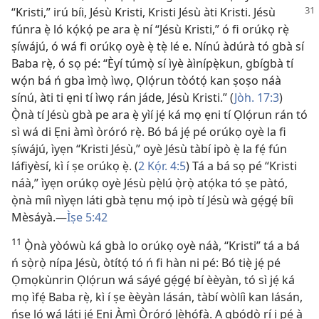
“Kristi,” irú bíi, Jésù Kristi, Kristi Jésù àti Kristi. Jésù
fúnra ẹ̀ ló kọ́kọ́ pe ara ẹ̀ ní “Jésù Kristi,” ó fi orúkọ rẹ̀
ṣíwájú, ó wá fi orúkọ oyè ẹ̀ tẹ̀ lé e. Nínú àdúrà tó gbà sí
Baba rẹ̀, ó sọ pé: “Èyí túmọ̀ sí ìyè àìnípẹ̀kun, gbígbà tí
wọ́n bá ń gba ìmọ̀ ìwọ, Ọlọ́run tòótọ́ kan ṣoṣo náà
sínú, àti ti ẹni tí ìwọ rán jáde, Jésù Kristi.” (
Jòh. 17:3
)
Ọ̀nà tí Jésù gbà pe ara ẹ̀ yìí jẹ́ ká mọ ẹni tí Ọlọ́run rán tó
sì wá di Ẹni àmì òróró rẹ̀. Bó bá jẹ́ pé orúkọ oyè la fi
ṣíwájú, ìyẹn “Kristi Jésù,” oyè Jésù tàbí ipò ẹ̀ la fẹ́ fún
láfiyèsí, kì í ṣe orúkọ ẹ̀. (
2 Kọ́r. 4:5
) Tá a bá sọ pé “Kristi
náà,” ìyẹn orúkọ oyè Jésù pẹ̀lú ọ̀rọ̀ atọ́ka tó ṣe pàtó,
ọ̀nà míì nìyẹn láti gbà tẹnu mọ́ ipò tí Jésù wà gẹ́gẹ́ bíi
Mèsáyà.—
Ìṣe 5:42
11
Ọ̀nà yòówù ká gbà lo orúkọ oyè náà, “Kristi” tá a bá
ń sọ̀rọ̀ nípa Jésù, òtítọ́ tó ń fi hàn ni pé: Bó tiẹ̀ jẹ́ pé
Ọmọkùnrin Ọlọ́run wá sáyé gẹ́gẹ́ bí èèyàn, tó sì jẹ́ ká
mọ ìfẹ́ Baba rẹ̀, kì í ṣe èèyàn lásán, tàbí wòlíì kan lásán,
ńṣe ló wá láti jẹ́ Ẹni Àmì Òróró Jèhófà. A gbọ́dọ̀ rí i pé à