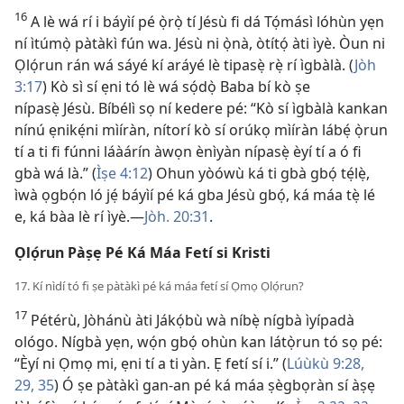
16
A lè wá rí i báyìí pé ọ̀rọ̀ tí Jésù fi dá Tọ́másì lóhùn yẹn
ní ìtúmọ̀ pàtàkì fún wa. Jésù ni ọ̀nà, òtítọ́ àti ìyè. Òun ni
Ọlọ́run rán wá sáyé kí aráyé lè tipasẹ̀ rẹ̀ rí ìgbàlà. (
Jòh
3:17
) Kò sì sí ẹni tó lè wá sọ́dọ̀ Baba bí kò ṣe
nípasẹ̀ Jésù. Bíbélì sọ ní kedere pé: “Kò sí ìgbàlà kankan
nínú ẹnikẹ́ni mìíràn, nítorí kò sí orúkọ mìíràn lábẹ́ ọ̀run
tí a ti fi fúnni láàárín àwọn ènìyàn nípasẹ̀ èyí tí a ó fi
gbà wá là.” (
Ìṣe 4:12
) Ohun yòówù ká ti gbà gbọ́ tẹ́lẹ̀,
ìwà ọgbọ́n ló jẹ́ báyìí pé ká gba Jésù gbọ́, ká máa tẹ̀ lé
e, ká bàa lè rí ìyè.—
Jòh. 20:31
.
Ọlọ́run Pàṣẹ Pé Ká Máa Fetí si Kristi
17. Kí nìdí tó fi ṣe pàtàkì pé ká máa fetí sí Ọmọ Ọlọ́run?
17
Pétérù, Jòhánù àti Jákọ́bù wà níbẹ̀ nígbà ìyípadà
ológo. Nígbà yẹn, wọ́n gbọ́ ohùn kan látọ̀run tó sọ pé:
“Èyí ni Ọmọ mi, ẹni tí a ti yàn. Ẹ fetí sí i.” (
Lúùkù 9:28,
29,
35
) Ó ṣe pàtàkì gan-an pé ká máa ṣègbọràn sí àṣẹ