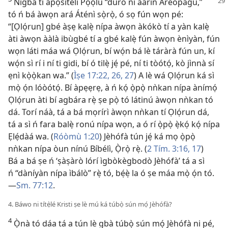
Nígbà tí àpọ́sítélì Pọ́ọ̀lù “dúró ní àárín
Áréópágù,”
tó ń bá àwọn ará Áténì sọ̀rọ̀, ó sọ fún wọn pé:
“[Ọlọ́run] gbé àṣẹ kalẹ̀ nípa àwọn àkókò tí a yàn kalẹ̀
àti àwọn ààlà ibùgbé tí a gbé kalẹ̀ fún àwọn ènìyàn, fún
wọn láti máa wá Ọlọ́run, bí wọ́n bá lè táràrà fún un, kí
wọ́n sì rí i ní ti gidi, bí ó tilẹ̀ jẹ́ pé, ní ti tòótọ́, kò jìnnà sí
ẹnì kọ̀ọ̀kan wa.” (
Ìṣe 17:22,
26, 27
) A lè wá Ọlọ́run ká sì
mọ̀ ọ́n lóòótọ́. Bí àpẹẹrẹ, à ń kọ́ ọ̀pọ̀ nǹkan nípa ànímọ́
Ọlọ́run àti bí agbára rẹ̀ ṣe pọ̀ tó látinú àwọn nǹkan tó
dá. Torí náà, tá a bá mọrírì àwọn nǹkan tí Ọlọ́run dá,
tá a sì ń fara balẹ̀ ronú nípa wọn, a ó rí ọ̀pọ̀ ẹ̀kọ́ kọ́ nípa
Ẹlẹ́dàá wa. (
Róòmù 1:20
) Jèhófà tún jẹ́ ká mọ ọ̀pọ̀
nǹkan nípa òun nínú Bíbélì, Ọ̀rọ̀ rẹ̀. (
2 Tím. 3:16, 17
)
Bá a bá ṣe ń ‘ṣàṣàrò lórí ìgbòkègbodò Jèhófà’ tá a sì
ń “dàníyàn nípa ìbálò” rẹ̀ tó, bẹ́ẹ̀ la ó ṣe máa mọ̀ ọ́n tó.
—
Sm. 77:12
.
4. Báwo ni títẹ̀lé Kristi ṣe lè mú ká túbọ̀ sún mọ́ Jèhófà?
4
Ọ̀nà tó dáa tá a tún lè gbà túbọ̀ sún mọ́ Jèhófà ni pé,