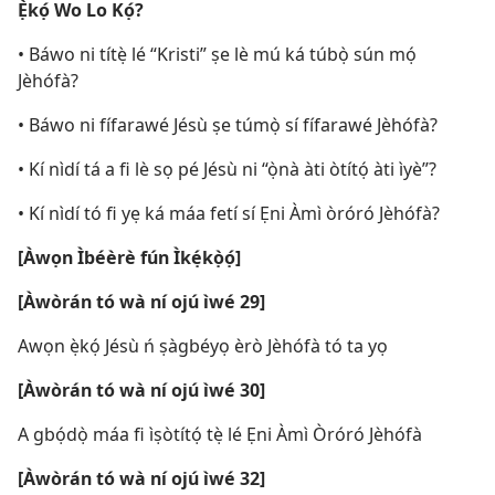
Ẹ̀kọ́ Wo Lo Kọ́?
• Báwo ni títẹ̀ lé “Kristi” ṣe lè mú ká túbọ̀ sún mọ́
Jèhófà?
• Báwo ni fífarawé Jésù ṣe túmọ̀ sí fífarawé Jèhófà?
• Kí nìdí tá a fi lè sọ pé Jésù ni “ọ̀nà àti òtítọ́ àti ìyè”?
• Kí nìdí tó fi yẹ ká máa fetí sí Ẹni Àmì òróró Jèhófà?
[Àwọn Ìbéèrè fún Ìkẹ́kọ̀ọ́]
[Àwòrán tó wà ní ojú ìwé 29]
Awọn ẹ̀kọ́ Jésù ń ṣàgbéyọ èrò Jèhófà tó ta yọ
[Àwòrán tó wà ní ojú ìwé 30]
A gbọ́dọ̀ máa fi ìṣòtítọ́ tẹ̀ lé Ẹni Àmì Òróró Jèhófà
[Àwòrán tó wà ní ojú ìwé 32]