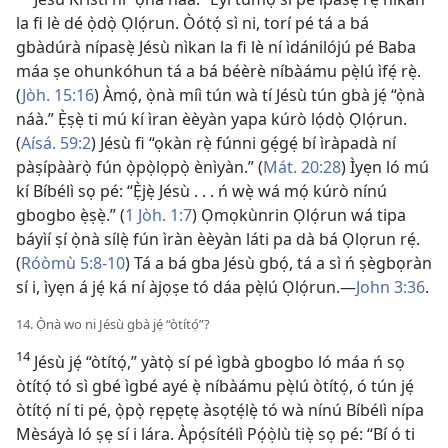
la fi lè dé ọ̀dọ̀ Ọlọ́run. Òótọ́ sì ni, torí pé tá a bá
gbàdúrà nípasẹ̀ Jésù nìkan la fi lè ní ìdánilójú pé Baba
máa ṣe ohunkóhun tá a bá béèrè níbàámu pẹ̀lú ìfẹ́ rẹ̀.
(
Jòh. 15:16
) Àmọ́, ọ̀nà míì tún wà tí Jésù tún gbà jẹ́ “ọ̀nà
náà.” Ẹ̀ṣẹ̀ ti mú kí ìran èèyàn yapa kúrò lọ́dọ̀ Ọlọ́run.
(
Aísá. 59:2
) Jésù fi “ọkàn rẹ̀ fúnni gẹ́gẹ́ bí ìràpadà ní
pàṣípààrọ̀ fún ọ̀pọ̀lọpọ̀ ènìyàn.” (
Mát. 20:28
) Ìyẹn ló mú
kí Bíbélì sọ pé: “Ẹ̀jẹ̀ Jésù . . . ń wẹ̀ wá mọ́ kúrò nínú
gbogbo ẹ̀ṣẹ̀.” (
1 Jòh. 1:7
) Ọmọkùnrin Ọlọ́run wá tipa
báyìí ṣí ọ̀nà sílẹ̀ fún ìràn èèyàn láti pa dà bá Ọlọrun rẹ́.
(
Róòmù 5:8-10
) Tá a bá gba Jésù gbọ́, tá a sì ń ṣègbọràn
sí i, ìyẹn á jẹ́ ká ní àjọṣe tó dáa pẹ̀lú Ọlọ́run.—
John 3:36
.
14. Ọ̀nà wo ni Jésù gbà jẹ́ “òtítọ́”?
14
Jésù jẹ́ “òtítọ́,” yàtọ̀ sí pé ìgbà gbogbo ló máa ń sọ
òtítọ́ tó sì gbé ìgbé ayé ẹ̀ níbàámu pẹ̀lú òtítọ́, ó tún jẹ́
òtítọ́ ní ti pé, ọ̀pọ̀ rẹpẹtẹ àsọtẹ́lẹ̀ tó wà nínú Bíbélì nípa
Mèsáyà ló ṣẹ sí i lára. Àpọ́sítélì Pọ́ọ̀lù tiẹ̀ sọ pé: “Bí ó ti