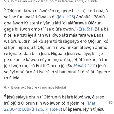
5. Kí ló máa ràn wá lọ́wọ́ láti túbọ̀ máa fara wé Jèhófà, kí sì nìdí?
5
‘Ọlọ́run dá wa ní àwòrán rẹ̀, gẹ́gẹ́ bí ìrí rẹ̀,’ torí náà, ó
ṣeé ṣe fún wa láti fìwà jọ ọ́. (
Jẹ́n. 1:26
) Àpọ́sítélì Pọ́ọ̀lù
gba àwọn Kristẹni níyànjú láti “di aláfarawé Ọlọ́run,
gẹ́gẹ́ bí àwọn ọmọ tí í ṣe olùfẹ́ ọ̀wọ́n.” (
Éfé. 5:1
) Bá a bá
ń tẹ̀ lé Kristi èyí á ràn wá lọ́wọ́ láti máa fara wé Baba
wa ọ̀run. Ìdí ni pé kò sẹ́ni tó tíì ṣàgbéyọ èrò Ọlọ́run, kó
sì kọ́ni nípa ojú tí Ọlọ́run fi ń wo nǹkan àtàwọn ànímọ́
rẹ̀ lọ́nà tó dáa bíi ti Jésù. Nígbà tí Jésù wà láyé, kì í ṣe
pé ó kàn jẹ́ káwọn èèyàn mọ orúkọ Jèhófà nìkan, ó tún
jẹ́ kí wọ́n mọ irú Ẹni tí Ọlọ́run jẹ́. (
Ka
Mátíù 11:27
.
) Jésù
ṣe èyí nínú ọ̀rọ̀ àti ìṣe rẹ̀, ó sì hàn nínú ẹ̀kọ́ rẹ̀ àti àpẹẹrẹ
tó fi lélẹ̀.
6. Kí làwọn ẹ̀kọ́ Jésù jẹ́ ká mọ̀ nípa Jèhófà?
6
Jésù ṣàlàyé ohun tí Ọlọ́run ń béèrè lọ́wọ́ wa, ó sì sọ
irú ojú tí Ọlọ́run fi ń wo àwọn tó
ń jọ́sìn rẹ̀. (
Mát.
22:36-40;
Lúùkù 12:6, 7;
15:4-7
) Bí àpẹẹrẹ, lẹ́yìn tí Jésù