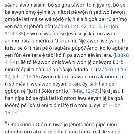
ṣàánú àwọn aláìní, bó ṣe gba táwọn tó ń jìyà rò, bó ṣe
bá àwọn ọmọ ẹ̀yìn ẹ̀ wí nítorí pé wọ́n ń ṣèdíwọ́ fáwọn
ọmọdé láti má ṣe wá sọ́dọ̀ rẹ̀, ǹjẹ́ a ò gbà pé irú ànímọ́
yẹn náà ni Jèhófà ní? (
Máàkù 1:40-42;
10:13, 14;
Jòh.
11:32-35
) Ẹ wo bí ìwà àti ìṣe Jésù ṣe jẹ́ ká mọ àwọn
ànímọ̀ pàtàkì mẹ́rin tí Ọlọ́run ní. Ǹjẹ́ àwọn iṣẹ́ ìyanu tí
Kristi ṣe ò fi hàn pé ó lágbára púpọ̀? Àmọ́, kò lo agbára
yẹn fún èrè tara ẹ̀ tàbí kó fi pa àwọn èèyàn lára. (
Lúùkù
4:1-4
) Lílé tó lé àwọn oníṣòwò tí wọ́n jẹ́ oníwọra kúrò
nínú tẹ́ńpìlì fi hàn pé onídàájọ́ òdodo ni. (
Máàkù 11:15-
17;
Jòh. 2:13-16
) Àwọn ẹ̀kọ́ rẹ̀ àtàwọn ọ̀rọ̀ alárinrin tó
ń sọ máa ń wọ àwọn èèyàn lọ́kàn, èyí sì fi hàn pé
ọgbọ́n rẹ̀ “ju [ti] Sólómọ́nì lọ.” (
Mát. 12:42
) Ìfẹ́ tí Jésù fi
hàn nípa bó ṣe gbà láti kú nítorí àwa èèyàn jẹ́ ká gbà
lóòótọ́ pé “kò sí ẹni tí ó ní ìfẹ́ tí ó tóbi ju èyí lọ”!—
Jòh.
15:13
.
8
Ọmọkùnrin Ọlọ́run fìwà jọ Jèhófà lọ́nà pípé nínú
gbogbo ọ̀rọ̀ àti ìṣe rẹ̀ débi tí òun fúnra rẹ̀ fi lè sọ pé: