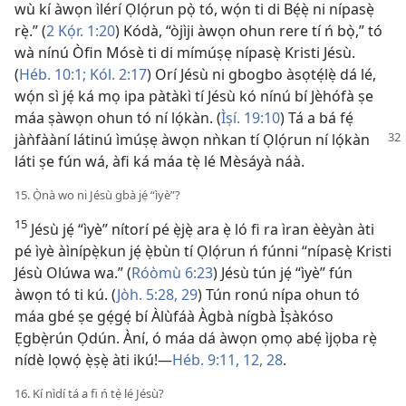
wù kí àwọn ìlérí Ọlọ́run pọ̀ tó, wọ́n ti di Bẹ́ẹ̀ ni nípasẹ̀
rẹ̀.” (
2 Kọ́r. 1:20
) Kódà, “òjìji àwọn ohun rere tí ń bọ̀,” tó
wà nínú Òfin Mósè ti di mímúṣẹ nípasẹ̀ Kristi Jésù.
(
Héb. 10:1;
Kól. 2:17
) Orí Jésù ni gbogbo àsọtẹ́lẹ̀ dá lé,
wọ́n sì jẹ́ ká mọ ipa pàtàkì tí Jésù kó nínú bí Jèhófà ṣe
máa ṣàwọn ohun tó ní lọ́kàn. (
Ìṣí. 19:10
) Tá a bá fẹ́
jàǹfààní látinú ìmúṣẹ àwọn
nǹkan tí Ọlọ́run ní lọ́kàn
láti ṣe fún wá, àfi ká máa tẹ̀ lé Mèsáyà náà.
15. Ọ̀nà wo ni Jésù gbà jẹ́ “ìyè”?
15
Jésù jẹ́ “ìyè” nítorí pé ẹ̀jẹ̀ ara ẹ̀ ló fi ra ìran èèyàn àti
pé ìyè àìnípẹ̀kun jẹ́ ẹ̀bùn tí Ọlọ́run ń fúnni “nípasẹ̀ Kristi
Jésù Olúwa wa.” (
Róòmù 6:23
) Jésù tún jẹ́ “ìyè” fún
àwọn tó ti kú. (
Jòh. 5:28, 29
) Tún ronú nípa ohun tó
máa gbé ṣe gẹ́gẹ́ bí Àlùfáà Àgbà nígbà Ìṣàkóso
Ẹgbẹ̀rún Ọdún. Àní, ó máa dá àwọn ọmọ abẹ́ ìjọba rẹ̀
nídè lọwọ́ ẹ̀ṣẹ̀ àti ikú!—
Héb. 9:11, 12,
28
.
16. Kí nìdí tá a fi ń tẹ̀ lé Jésù?