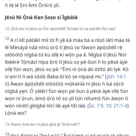
ń tẹ̀ lé Ẹni Àmì Òróró yìí.
Jésù Ni Ọ̀nà Kan Ṣoṣo sí Ìgbàlà
12. Ọ̀rọ̀ wo ni Jésù sọ fún àpọ́sítélì Tọ́másì tó ṣe pàtàkì fún wa?
12
A rí ìdí pàtàkì míì tó fi yẹ̀ ká máa bá a nìṣó láti máa tẹ̀
lé Mèsáyà náà nínú ọ̀rọ̀ tí Jésù sọ fáwọn àpọ́sítélì rẹ̀
olóòótọ́ nígbà tó ku díẹ̀ kí wọ́n pa á. Nígbà tí Jésù fèsì
ìbéèrè Tọ́másì nípa ọ̀rọ̀ tí Jésù sọ pé òun ń lọ pèsè àyè
sílẹ̀ fún wọn, Jésù sọ pé: “Èmi ni ọ̀nà àti òtítọ́ àti ìyè. Kò
sí ẹni tí ń wá sọ́dọ̀ Baba bí kò ṣe nípasẹ̀ mi.” (
Jòh. 14:1-
6
) Àwọn àpọ́sítélì olóòótọ́ mọ́kànlá ni Jésù ń bá sọ̀rọ̀
nígbà yẹn. Ó ṣèlérí fún wọn pé òun á pèsè àyè sílẹ̀ fún
wọn ní ọ̀run, àmọ́ ọ̀rọ̀ tó sọ yìí tún nítumọ̀ fún àwọn tí
wọ́n nírètí gbígbé lórí ilẹ̀ ayé títí láé. (
Ìṣí. 7:9, 10;
21:1-4
)
Lọ́nà wo?
13. Àwọn ọ̀nà wo ni Jésù gbà jẹ́ “ọ̀nà náà”?
13
Jésù Kristi ni “ọ̀nà náà.” Èyí túmọ̀ sí pé ipasẹ̀ rẹ̀ nìkan