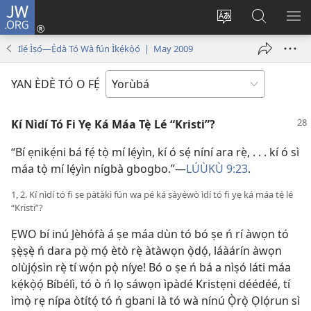
JW.ORG
Wọlé
(opens
Yí
Wa
GB
new
èdè
JW.ORG
YÍ
Ilé Ìṣọ́—Ẹ̀dà Tó Wà fún Ìkẹ́kọ̀ọ́ | May 2009
window)
ìkànnì
JÁ
pa
YAN ÈDÈ TÓ O FẸ́
dà
Kí Nìdí Tó Fi Yẹ Ká Máa Tẹ̀ Lé “Kristi”?
“Bí ẹnikẹ́ni bá fẹ́ tọ̀ mí lẹ́yìn, kí ó sẹ́ níní ara rẹ̀, . . . kí ó sì
máa tọ̀ mí lẹ́yìn nígbà gbogbo.”—
LÚÙKÙ 9:23
.
1, 2. Kí nìdí tó fi ṣe pàtàkì fún wa pé ká ṣàyẹ̀wò ìdí tó fi yẹ ká máa tẹ̀ lé
“Kristi”?
ẸWO bí inú Jèhófà á ṣe máa dùn tó bó ṣe ń rí àwọn tó
ṣẹ̀ṣẹ̀ ń dara pọ̀ mọ́ ètò rẹ̀ àtàwọn ọ̀dọ́, láàárín àwọn
olùjọ́sìn rẹ̀ tí wọ́n pọ̀ níye! Bó o ṣe ń bá a nìṣó láti máa
kẹ́kọ̀ọ́ Bíbélì, tó ò ń lọ sáwọn ìpàdé Kristẹni déédéé, tí
ìmọ̀ rẹ nípa òtítọ́ tó ń gbani là tó wà nínú Ọ̀rọ̀ Ọlọ́run sì