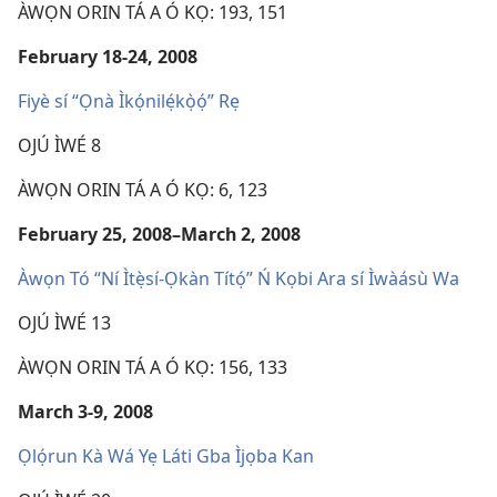
ÀWỌN ORIN TÁ A Ó KỌ: 193, 151
February 18-24, 2008
Fiyè sí “Ọnà Ìkọ́nilẹ́kọ̀ọ́” Rẹ
OJÚ ÌWÉ 8
ÀWỌN ORIN TÁ A Ó KỌ: 6, 123
February 25, 2008–March 2, 2008
Àwọn Tó “Ní Ìtẹ̀sí-Ọkàn Títọ́” Ń Kọbi Ara sí Ìwàásù Wa
OJÚ ÌWÉ 13
ÀWỌN ORIN TÁ A Ó KỌ: 156, 133
March 3-9, 2008
Ọlọ́run Kà Wá Yẹ Láti Gba Ìjọba Kan