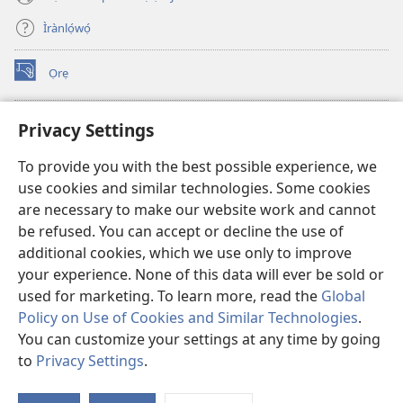
Ìrànlọ́wọ́
Ọrẹ
(opens
new
window)
ÀKÁ ÌWÉ ORÍ ÍŃTÁNẸ́Ẹ̀TÌ TI Watchtower™
Privacy Settings
(opens
new
®
JW Hub
To provide you with the best possible experience, we
window)
(opens
use cookies and similar technologies. Some cookies
new
®
JW Library
window)
are necessary to make our website work and cannot
be refused. You can accept or decline the use of
®
Watchtower Library
additional cookies, which we use only to improve
your experience. None of this data will ever be sold or
used for marketing. To learn more, read the
Global
Policy on Use of Cookies and Similar Technologies
.
Copyright
© 2026 Watch Tower Bible and Tract Society of Pennsylvania.
You can customize your settings at any time by going
ÀDÉHÙN LÍLO ÌKÀNNÌ
|
ÒFIN PÍPA ÌSỌFÚNNI MỌ́
|
PRIVACY
to
Privacy Settings
.
Fi
SETTINGS
O