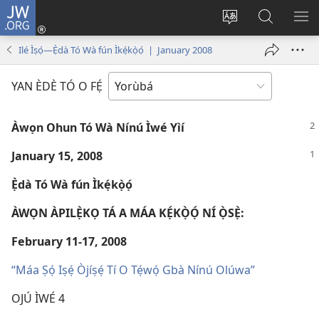
JW.ORG
Wọlé
(opens
Yí
Wa
GB
new
èdè
JW.ORG
YÍ
Ilé Ìṣọ́—Ẹ̀dà Tó Wà fún Ìkẹ́kọ̀ọ́ | January 2008
window)
ìkànnì
JÁ
pa
YAN ÈDÈ TÓ O FẸ́
dà
Àwọn Ohun Tó Wà Nínú Ìwé Yìí
January 15, 2008
Ẹ̀dà Tó Wà fún Ìkẹ́kọ̀ọ́
ÀWỌN ÀPILẸ̀KỌ TÁ A MÁA KẸ́KỌ̀Ọ́ NÍ Ọ̀SẸ̀:
February 11-17, 2008
“Máa Ṣọ́ Iṣẹ́ Òjíṣẹ́ Tí O Tẹ́wọ́ Gbà Nínú Olúwa”
OJÚ ÌWÉ 4