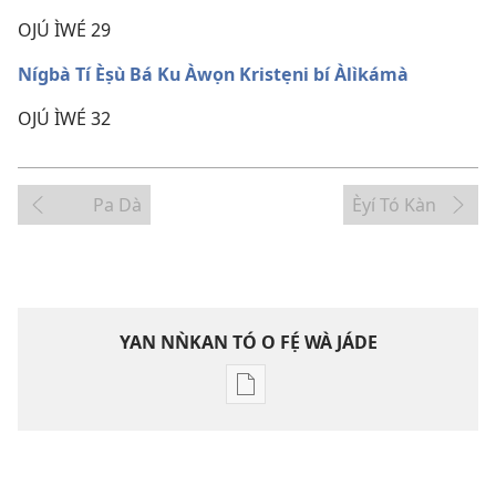
OJÚ ÌWÉ 29
Nígbà Tí Èṣù Bá Ku Àwọn Kristẹni bí Àlìkámà
OJÚ ÌWÉ 32
Pa Dà
Èyí Tó Kàn
YAN NǸKAN TÓ O FẸ́ WÀ JÁDE
Bó
o
ṣe
fẹ́