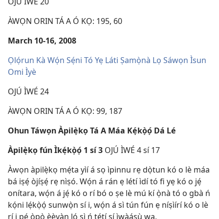
OJÚ ÌWÉ 20
ÀWỌN ORIN TÁ A Ó KỌ: 195, 60
March 10-16, 2008
Ọlọ́run Kà Wọ́n Sẹ́ni Tó Yẹ Láti Ṣamọ̀nà Lọ Sáwọn Ìsun
Omi Ìyè
OJÚ ÌWÉ 24
ÀWỌN ORIN TÁ A Ó KỌ: 99, 187
Ohun Táwọn Àpilẹ̀kọ Tá A Máa Kẹ́kọ̀ọ́ Dá Lé
Àpilẹ̀kọ fún Ìkẹ́kọ̀ọ́ 1 sí 3
OJÚ ÌWÉ 4 sí 17
Àwọn àpilẹ̀kọ mẹ́ta yìí á sọ ìpinnu rẹ dọ̀tun kó o lè máa
bá iṣẹ́ òjíṣẹ́ rẹ nìṣó. Wọ́n á rán ẹ létí ìdí tó fi yẹ kó o jẹ́
onítara, wọ́n á jẹ́ kó o rí bó o ṣe lè mú kí ọ̀nà tó o gbà ń
kọ́ni lẹ́kọ̀ọ́ sunwọ̀n sí i, wọ́n á sì tún fún ẹ níṣìírí kó o lè
rí i pé ọ̀pọ̀ èèyàn ló ṣì ń tẹ́tí sí ìwàásù wa.