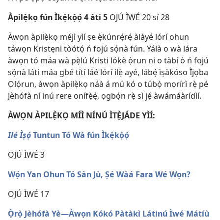
Àpilẹ̀kọ fún Ìkẹ́kọ̀ọ́ 4 àti 5
OJÚ ÌWÉ 20 sí 28
Àwọn àpilẹ̀kọ méjì yìí ṣe ẹ̀kúnrẹ́rẹ́ àlàyé lórí ohun
táwọn Kristẹni tòótọ́ ń fojú sọ́nà fún. Yálà o wà lára
àwọn tó máa wà pẹ̀lú Kristi lókè ọ̀run ni o tàbí ò ń fojú
sọ́nà láti máa gbé títí láé lórí ilẹ̀ ayé, lábẹ́ ìṣàkóso Ìjọba
Ọlọ́run, àwọn àpilẹ̀kọ náà á mú kó o túbọ̀ mọrírì rẹ̀ pé
Jèhófà ní inú rere onífẹ̀ẹ́, ọgbọ́n rẹ̀ sì jẹ́ àwámáàrídìí.
ÀWỌN ÀPILẸ̀KỌ MÍÌ NÍNÚ ÌTẸ̀JÁDE YÌÍ:
Ilé Ìṣọ́
Tuntun Tó Wà fún Ìkẹ́kọ̀ọ́
OJÚ ÌWÉ 3
Wọ́n Yan Ohun Tó Sàn Jù, Ṣé Wàá Fara Wé Wọn?
OJÚ ÌWÉ 17
Ọ̀rọ̀ Jèhófà Yè​—⁠Àwọn Kókó Pàtàkì Látinú Ìwé Mátíù