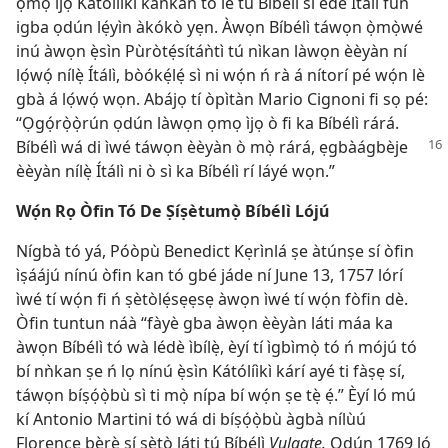
ọmọ ìjọ Kátólíìkì kankan tó lè tú Bíbélì sí èdè Ítálì fún
igba ọdún lẹ́yìn àkókò yẹn. Àwọn Bíbélì táwọn ọ̀mọ̀wé
inú àwọn ẹ̀sìn Pùròtẹ́sítáǹtì tú nìkan làwọn èèyàn ní
lọ́wọ́ nílẹ̀ Ítálì, bòókẹ́lẹ́ sì ni wọ́n ń rà á nítorí pé wọ́n lè
gbà á lọ́wọ́ wọn. Abájọ tí òpìtàn Mario Cignoni fi sọ pé:
“Ọgọ́rọ̀ọ̀rún ọdún làwọn ọmọ ìjọ ò fi ka Bíbélì rárá.
Bíbélì wá di ìwé
táwọn èèyàn ò mọ̀ rárá, ẹgbàágbèje
èèyàn nílẹ̀ Ítálì ni ò sì ka Bíbélì rí láyé wọn.”
Wọ́n Rọ Òfin Tó De Ṣíṣètumọ̀ Bíbélì Lójú
Nígbà tó yá, Póòpù Benedict Kẹrìnlá ṣe àtúnṣe sí òfin
ìṣáájú nínú òfin kan tó gbé jáde ní June 13, 1757 lórí
ìwé tí wọ́n fi ń ṣètòlẹ́sẹẹsẹ àwọn ìwé tí wọ́n fòfin dè.
Òfin tuntun náà “fàyè gba àwọn èèyàn láti máa ka
àwọn Bíbélì tó wà lédè ìbílẹ̀, èyí tí ìgbìmọ̀ tó ń mójú tó
bí nǹkan ṣe ń lọ nínú ẹ̀sìn Kátólíìkì kárí ayé ti fàṣẹ sí,
táwọn bíṣọ́ọ̀bù sì ti mọ̀ nípa bí wọ́n ṣe tẹ̀ ẹ́.” Èyí ló mú
kí Antonio Martini tó wá di bíṣọ́ọ̀bù àgbà nílùú
Florence bẹ̀rẹ̀ sí ṣètò láti tú Bíbélì
Vulgate.
Ọdún 1769 ló