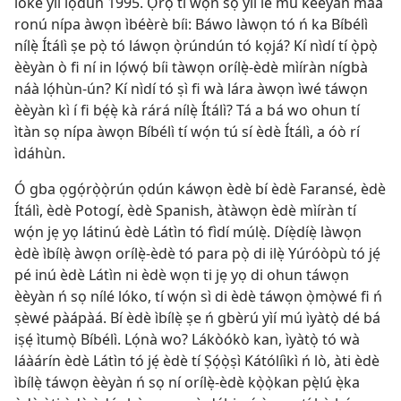
lókè yìí lọ́dún 1995. Ọ̀rọ̀ tí wọ́n sọ yìí lè mú kéèyàn máa
ronú nípa àwọn ìbéèrè bíi: Báwo làwọn tó ń ka Bíbélì
nílẹ̀ Ítálì ṣe pọ̀ tó láwọn ọ̀rúndún tó kọjá? Kí nìdí tí ọ̀pọ̀
èèyàn ò fi ní in lọ́wọ́ bíi tàwọn orílẹ̀-èdè mìíràn nígbà
náà lọ́hùn-ún? Kí nìdí tó ṣì fi wà lára àwọn ìwé táwọn
èèyàn kì í fi bẹ́ẹ̀ kà rárá nílẹ̀ Ítálì? Tá a bá wo ohun tí
ìtàn sọ nípa àwọn Bíbélì tí wọ́n tú sí èdè Ítálì, a óò rí
ìdáhùn.
Ó gba ọgọ́rọ̀ọ̀rún ọdún káwọn èdè bí èdè Faransé, èdè
Ítálì, èdè Potogí, èdè Spanish, àtàwọn èdè mìíràn tí
wọ́n jẹ yọ látinú èdè Látìn tó fìdí múlẹ̀. Díẹ̀díẹ̀ làwọn
èdè ìbílẹ̀ àwọn orílẹ̀-èdè tó para pọ̀ di ilẹ̀ Yúróòpù tó jẹ́
pé inú èdè Látìn ni èdè wọn ti jẹ yọ di ohun táwọn
èèyàn ń sọ nílé lóko, tí wọ́n sì di èdè táwọn ọ̀mọ̀wé fi ń
ṣèwé pàápàá. Bí èdè ìbílẹ̀ ṣe ń gbèrú yìí mú ìyàtọ̀ dé bá
iṣẹ́ ìtumọ̀ Bíbélì. Lọ́nà wo? Lákòókò kan, ìyàtọ̀ tó wà
láàárín èdè Látìn tó jẹ́ èdè tí Ṣọ́ọ̀ṣì Kátólíìkì ń lò, àti èdè
ìbílẹ̀ táwọn èèyàn ń sọ ní orílẹ̀-èdè kọ̀ọ̀kan pẹ̀lú ẹ̀ka