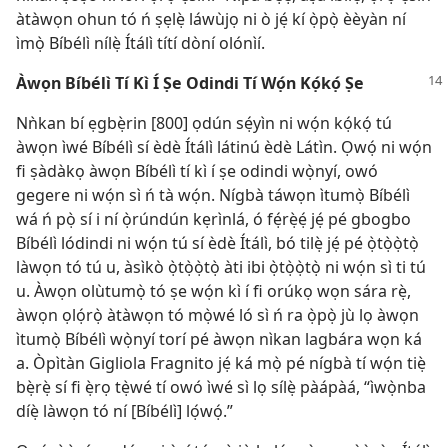
àtàwọn ohun tó ń ṣẹlẹ̀ láwùjọ ni ò jẹ́ kí ọ̀pọ̀ èèyàn ní
ìmọ̀ Bíbélì nílẹ̀ Ítálì títí dòní olónìí.
Àwọn Bíbélì Tí Kì Í Ṣe Odindi Tí Wọ́n Kọ́kọ́ Ṣe
Nǹkan bí ẹgbẹ̀rin [800] ọdún sẹ́yìn ni wọ́n kọ́kọ́ tú
àwọn ìwé Bíbélì sí èdè Ítálì látinú èdè Látìn. Ọwọ́ ni wọ́n
fi ṣàdàkọ àwọn Bíbélì tí kì í ṣe odindi wọ̀nyí, owó
gegere ni wọ́n sì ń tà wọ́n. Nígbà táwọn ìtumọ̀ Bíbélì
wá ń pọ̀ sí i ní ọ̀rúndún kẹrìnlá, ó fẹ́rẹ̀ẹ́ jẹ́ pé gbogbo
Bíbélì lódindi ni wọ́n tú sí èdè Ítálì, bó tilẹ̀ jẹ́ pé ọ̀tọ̀ọ̀tọ̀
làwọn tó tú u, àsìkò ọ̀tọ̀ọ̀tọ̀ àti ibi ọ̀tọ̀ọ̀tọ̀ ni wọ́n sì ti tú
u. Àwọn olùtumọ̀ tó ṣe wọ́n kì í fi orúkọ wọn sára rẹ̀,
àwọn ọlọ́rọ̀ àtàwọn tó mọ̀wé ló sì ń ra ọ̀pọ̀ jù lọ àwọn
ìtumọ̀ Bíbélì wọ̀nyí torí pé àwọn nìkan lagbára wọn ká
a. Òpìtàn Gigliola Fragnito jẹ́ ká mọ̀ pé nígbà tí wọ́n tiẹ̀
bẹ̀rẹ̀ sí fi ẹ̀rọ tẹ̀wé tí owó ìwé sì lọ sílẹ̀ pàápàá, “ìwọ̀nba
díẹ̀ làwọn tó ní [Bíbélì] lọ́wọ́.”