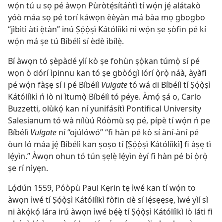
wọ́n tú u sọ pé àwọn Pùròtẹ́sítáǹtì tí wọ́n jẹ́ alátakò
yóò máa sọ pé torí káwọn èèyàn má bàa mọ gbogbo
“jìbìtì àti ẹ̀tàn” inú Ṣọ́ọ̀ṣì Kátólíìkì ni wọ́n ṣe ṣòfin pé kí
wọ́n má ṣe tú Bíbélì sí èdè ìbílẹ̀.
Bí àwọn tó ṣèpàdé yìí kò ṣe fohùn ṣọ̀kan túmọ̀ sí pé
wọn ò dórí ìpinnu kan tó ṣe gbòógì lórí ọ̀rọ̀ náà, àyàfi
pé wọ́n fàṣẹ sí i pé Bíbélì
Vulgate
tó wá di Bíbélì tí Ṣọ́ọ̀ṣì
Kátólíìkì ń lò ni ìtumọ̀ Bíbélì tó péye. Àmọ́ ṣá o, Carlo
Buzzetti, olùkọ́ kan ní yunifásítì Pontifical University
Salesianum tó wà nílùú Róòmù sọ pé, pípè tí wọ́n ń pe
Bíbélì
Vulgate
ní “ojúlówó” “fi hàn pé kò sí àní-àní pé
òun ló máa jẹ́ Bíbélì kan ṣoṣo tí [Ṣọ́ọ̀ṣì Kátólíìkì] fi àṣẹ tì
lẹ́yìn.” Àwọn ohun tó tún ṣẹlẹ̀ lẹ́yìn èyí fi hàn pé bí ọ̀rọ̀
ṣe rí nìyẹn.
Lọ́dún 1559, Póòpù Paul Kẹrin tẹ ìwé kan tí wọ́n to
àwọn ìwé tí Ṣọ́ọ̀ṣì Kátólíìkì fòfin dè sí lẹ́sẹẹsẹ, ìwé yìí sì
ni àkọ́kọ́ lára irú àwọn ìwé bẹ́ẹ̀ tí Ṣọ́ọ̀ṣì Kátólíìkì lò láti fi