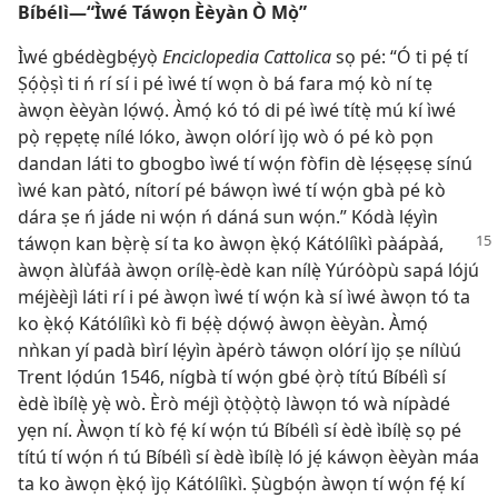
Bíbélì—“Ìwé Táwọn Èèyàn Ò Mọ̀”
Ìwé gbédègbẹ́yọ̀
Enciclopedia Cattolica
sọ pé: “Ó ti pẹ́ tí
Ṣọ́ọ̀ṣì ti ń rí sí i pé ìwé tí wọn ò bá fara mọ́ kò ní tẹ
àwọn èèyàn lọ́wọ́. Àmọ́ kó tó di pé ìwé títẹ̀ mú kí ìwé
pọ̀ rẹpẹtẹ nílé lóko, àwọn olórí ìjọ wò ó pé kò pọn
dandan láti to gbogbo ìwé tí wọ́n fòfin dè lẹ́sẹẹsẹ sínú
ìwé kan pàtó, nítorí pé báwọn ìwé tí wọ́n gbà pé kò
dára ṣe ń jáde ni wọ́n ń dáná sun wọ́n.” Kódà lẹ́yìn
táwọn kan bẹ̀rẹ̀ sí ta ko àwọn ẹ̀kọ́ Kátólíìkì pàápàá,
àwọn àlùfáà àwọn orílẹ̀-èdè kan nílẹ̀ Yúróòpù sapá lójú
méjèèjì láti rí i pé àwọn ìwé tí wọ́n kà sí ìwé àwọn tó ta
ko ẹ̀kọ́ Kátólíìkì kò fi bẹ́ẹ̀ dọ́wọ́ àwọn èèyàn. Àmọ́
nǹkan yí padà bìrí lẹ́yìn àpérò táwọn olórí ìjọ ṣe nílùú
Trent lọ́dún 1546, nígbà tí wọ́n gbé ọ̀rọ̀ títú Bíbélì sí
èdè ìbílẹ̀ yẹ̀ wò. Èrò méjì ọ̀tọ̀ọ̀tọ̀ làwọn tó wà nípàdé
yẹn ní. Àwọn tí kò fẹ́ kí wọ́n tú Bíbélì sí èdè ìbílẹ̀ sọ pé
títú tí wọ́n ń tú Bíbélì sí èdè ìbílẹ̀ ló jẹ́ káwọn èèyàn máa
ta ko àwọn ẹ̀kọ́ ìjọ Kátólíìkì. Ṣùgbọ́n àwọn tí wọ́n fẹ́ kí