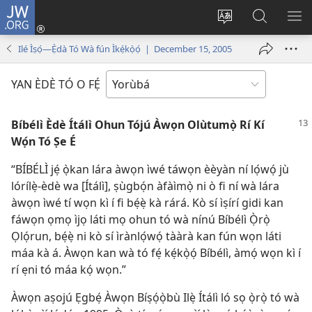
JW.ORG
Wọlé
(opens
Yí
Wa
GB
new
èdè
JW.ORG
YÍ
Ilé Ìṣọ́—Ẹ̀dà Tó Wà fún Ìkẹ́kọ̀ọ́ | December 15, 2005
window)
ìkànnì
JÁ
pa
YAN ÈDÈ TÓ O FẸ́
dà
Bíbélì Èdè Ítálì Ohun Tójú Àwọn Olùtumọ̀ Rí Kí
Wọ́n Tó Ṣe É
“BÍBÉLÌ jẹ́ ọ̀kan lára àwọn ìwé táwọn èèyàn ní lọ́wọ́ jù
lórílẹ̀-èdè wa [Ítálì], ṣùgbọ́n àfàìmọ̀ ni ò fi ní wà lára
àwọn ìwé tí wọn kì í fi bẹ́ẹ̀ kà rárá. Kò sí ìṣírí gidi kan
fáwọn ọmọ ìjọ láti mọ ohun tó wà nínú Bíbélì Ọ̀rọ̀
Ọlọ́run, bẹ́ẹ̀ ni kò sí ìrànlọ́wọ́ tààrà kan fún wọn láti
máa kà á. Àwọn kan wà tó fẹ́ kẹ́kọ̀ọ́ Bíbélì, àmọ́ wọn kì í
rí ẹni tó máa kọ́ wọn.”
Àwọn aṣojú Ẹgbẹ́ Àwọn Bíṣọ́ọ̀bù Ilẹ̀ Ítálì ló sọ ọ̀rọ̀ tó wà