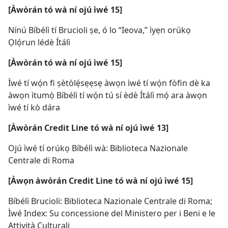
[Àwòrán tó wà ní ojú ìwé 15]
Nínú Bíbélì tí Brucioli ṣe, ó lo “Ieova,” ìyẹn orúkọ
Ọlọ́run lédè Ítálì
[Àwòrán tó wà ní ojú ìwé 15]
Ìwé tí wọ́n fi ṣètòlẹ́sẹẹsẹ àwọn ìwé tí wọ́n fòfin dè ka
àwọn ìtumọ̀ Bíbélì tí wọ́n tú sí èdè Ítálì mọ́ ara àwọn
ìwé tí kò dára
[Àwòrán Credit Line tó wà ní ojú ìwé 13]
Ojú ìwé tí orúkọ Bíbélì wà: Biblioteca Nazionale
Centrale di Roma
[Àwọn àwòrán Credit Line tó wà ní ojú ìwé 15]
Bíbélì Brucioli: Biblioteca Nazionale Centrale di Roma;
Ìwé Index: Su concessione del Ministero per i Beni e le
Attività Culturali