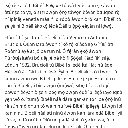
iṣẹ́ rẹ̀ kà, ó fi Bíbélì
Vulgate
tó wà lédè Latin ṣe àwọn
àtúnṣe tó yẹ, ó sì fi àwọn ọ̀rọ̀ táwọn èèyàn àdúgbò rẹ̀
ní ìpínlẹ̀ Venetia máa ń lò rọ́pò àwọn ọ̀rọ̀ kan. Bíbélì tó
ṣe yìí ni Bíbélì àkọ́kọ́ lédè Ítálì tí ọ̀pọ̀ èèyàn ní lọ́wọ́.
Ẹlòmíì tó ṣe ìtumọ̀ Bíbélì nílùú Venice ni Antonio
Brucioli. Ọ̀kan lára àwọn tí kò fẹ́ kí àṣà ilẹ̀ Gíríìkì àti
Róòmù ayé àtijọ́ pa run ni. Ó fẹ́ràn ẹ̀kọ́ àwọn
Pùròtẹ́sítáǹtì bó tilẹ̀ jẹ́ pé kò fi Ṣọ́ọ̀ṣì Kátólíìkì sílẹ̀.
Lọ́dún 1532, Brucioli tú Bíbélì sí èdè Ítálì látinú èdè
Hébérù àti Gíríìkì ìpilẹ̀ṣẹ̀. Èyí ni Bíbélì àkọ́kọ́ tí wọ́n tú
látinú àwọn ìwé Bíbélì ìpilẹ̀ṣẹ̀. Bó tilẹ̀ jẹ́ pé Brucioli ò
túmọ̀ Bíbélì yìí bíi tàwọn ọ̀mọ̀wé, síbẹ̀ bí a bá fojú
báwọn èèyàn ò ṣe fi bẹ́ẹ̀ mọ àwọn èdè ìpilẹ̀ṣẹ̀ láyé ìgbà
yẹn wò ó, ìtumọ̀ Bíbélì náà dára gan-an torí pé ọ̀rọ̀ inú
rẹ̀ sún mọ́ ohun tó wà nínú ìwé Bíbélì ìpilẹ̀ṣẹ̀. Láwọn ibì
kan nínú Bíbélì náà àti nínú àwọn kan lára ẹ̀dà Bíbélì yìí
tó ṣe, ó dá orúkọ Ọlọ́run padà síbi tó yẹ kó wà; ó lo
“Ieova,” ìyẹn orúkọ Ọlọ́run lédè Ítálì. Ó fẹ́rẹ̀ẹ́ tó