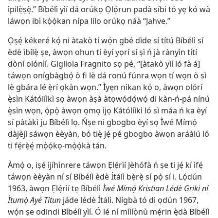
ìpilẹ̀ṣẹ̀.” Bíbélì yìí dá orúkọ Ọlọ́run padà síbi tó yẹ kó wà
láwọn ibì kọ̀ọ̀kan nípa lílo orúkọ náà “Jahve.”
Ọṣẹ́ kékeré kọ́ ni àtakò tí wọ́n gbé dìde sí títú Bíbélì sí
èdè ìbílẹ̀ ṣe, àwọn ohun tí èyí yọrí sí ṣì ń jà rànyìn títí
dòní olónìí. Gigliola Fragnito sọ pé, “[àtakò yìí ló fà á]
táwọn onígbàgbọ́ ò fi lè dá ronú fúnra wọn tí wọn ò sì
lè gbára lé ẹ̀rí ọkàn wọn.” Ìyẹn nìkan kọ́ o, àwọn olórí
ẹ̀sìn Kátólíìkì sọ àwọn àṣà àtọwọ́dọ́wọ́ di kàn-ń-pá nínú
ẹ̀sìn wọn, ọ̀pọ̀ àwọn ọmọ ìjọ Kátólíìkì ló sì máa ń ka èyí
sí pàtàkì ju Bíbélì lọ. Ńṣe ni gbogbo èyí sọ Ìwé Mímọ́
dàjèjì sáwọn èèyàn, bó tiẹ̀ jẹ́ pé gbogbo àwọn aráàlú ló
ti fẹ́rẹ̀ẹ́ mọ̀ọ́kọ-mọ̀ọ́kà tán.
Àmọ́ o, iṣẹ́ ìjíhìnrere táwọn Ẹlẹ́rìí Jèhófà ń ṣe ti jẹ́ kí ìfẹ́
táwọn èèyàn ní sí Bíbélì èdè Ítálì bẹ̀rẹ̀ sí pọ̀ sí i. Lọ́dún
1963, àwọn Ẹlẹ́rìí tẹ Bíbélì
Ìwé Mímọ́ Kristian Lédè Griki ní
Ìtumọ̀ Ayé Titun
jáde lédè Ítálì. Nígbà tó di ọdún 1967,
wọ́n ṣe odindi Bíbélì yìí. Ó lé ní mílíọ̀nù mẹ́rin ẹ̀dà Bíbélì