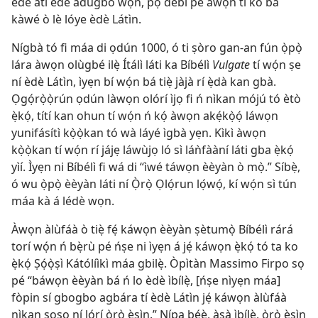
èdè àti èdè àdúgbò wọn, pọ̀ débi pé àwọn tí kò bá
kàwé ò lè lóye èdè Látìn.
Nígbà tó fi máa di ọdún 1000, ó ti ṣòro gan-an fún ọ̀pọ̀
lára àwọn olùgbé ilẹ̀ Ítálì láti ka Bíbélì
Vulgate
tí wọ́n ṣe
ní èdè Látìn, ìyẹn bí wọ́n bá tiẹ̀ jàjà rí ẹ̀dà kan gbà.
Ọgọ́rọ̀ọ̀rún ọdún làwọn olórí ìjọ fi ń nìkan mójú tó ètò
ẹ̀kọ́, títí kan ohun tí wọ́n ń kọ́ àwọn akẹ́kọ̀ọ́ láwọn
yunifásítì kọ̀ọ̀kan tó wà láyé ìgbà yẹn. Kìkì àwọn
kọ̀ọ̀kan tí wọ́n rí jájẹ láwùjọ ló sì láǹfààní láti gba ẹ̀kọ́
yìí. Ìyẹn ni Bíbélì fi wá di “ìwé táwọn èèyàn ò mọ̀.” Síbẹ̀,
ó wu ọ̀pọ̀ èèyàn láti ní Ọ̀rọ̀ Ọlọ́run lọ́wọ́, kí wọ́n sì tún
máa kà á lédè wọn.
Àwọn àlùfáà ò tiẹ̀ fẹ́ káwọn èèyàn ṣètumọ̀ Bíbélì rárá
torí wọ́n ń bẹ̀rù pé ńṣe ni ìyẹn á jẹ́ káwọn ẹ̀kọ́ tó ta ko
ẹ̀kọ́ Ṣọ́ọ̀ṣì Kátólíìkì máa gbilẹ̀. Òpìtàn Massimo Firpo sọ
pé “báwọn èèyàn bá ń lo èdè ìbílẹ̀, [ńṣe nìyẹn máa]
fòpin sí gbogbo agbára tí èdè Látìn jẹ́ káwọn àlùfáà
nìkan ṣoṣo ní lórí ọ̀rọ̀ ẹ̀sìn.” Nípa bẹ́ẹ̀, àṣà ìbílẹ̀, ọ̀rọ̀ ẹ̀sìn