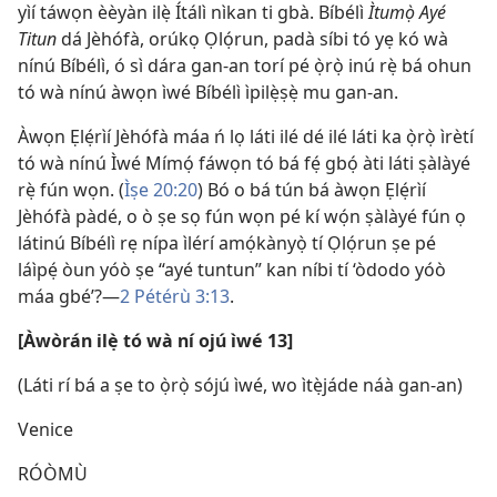
yìí táwọn èèyàn ilẹ̀ Ítálì nìkan ti gbà. Bíbélì
Ìtumọ̀ Ayé
Titun
dá Jèhófà, orúkọ Ọlọ́run, padà síbi tó yẹ kó wà
nínú Bíbélì, ó sì dára gan-an torí pé ọ̀rọ̀ inú rẹ̀ bá ohun
tó wà nínú àwọn ìwé Bíbélì ìpilẹ̀ṣẹ̀ mu gan-an.
Àwọn Ẹlẹ́rìí Jèhófà máa ń lọ láti ilé dé ilé láti ka ọ̀rọ̀ ìrètí
tó wà nínú Ìwé Mímọ́ fáwọn tó bá fẹ́ gbọ́ àti láti ṣàlàyé
rẹ̀ fún wọn. (
Ìṣe 20:20
) Bó o bá tún bá àwọn Ẹlẹ́rìí
Jèhófà pàdé, o ò ṣe sọ fún wọn pé kí wọ́n ṣàlàyé fún ọ
látinú Bíbélì rẹ nípa ìlérí amọ́kànyọ̀ tí Ọlọ́run ṣe pé
láìpẹ́ òun yóò ṣe “ayé tuntun” kan níbi tí ‘òdodo yóò
máa gbé’?—
2 Pétérù 3:13
.
[Àwòrán ilẹ̀ tó wà ní ojú ìwé 13]
(Láti rí bá a ṣe to ọ̀rọ̀ sójú ìwé, wo ìtẹ̀jáde náà gan-an)
Venice
RÓÒMÙ