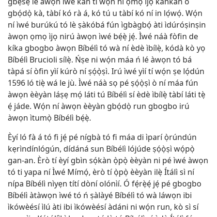
gbẹ́sẹ̀ lé àwọn ìwé kan tí wọ́n ní ọmọ ìjọ kankan ò
gbọ́dọ̀ kà, tàbí kó rà á, kó tú u tàbí kó ní in lọ́wọ́. Wọ́n
ní ìwé burúkú tó lè ṣàkóbá fún ìgbàgbọ́ àti ìdúróṣinṣin
àwọn ọmọ ìjọ nirú àwọn ìwé bẹ́ẹ̀ jẹ́. Ìwé náà fòfin de
kíka gbogbo àwọn Bíbélì tó wà ní èdè ìbílẹ̀, kódà kò yọ
Bíbélì Brucioli sílẹ̀. Ńṣe ni wọ́n máa ń lé àwọn tó bá
tàpá sí òfin yìí kúrò ní ṣọ́ọ̀ṣì. Irú ìwé yìí tí wọ́n ṣe lọ́dún
1596 ló tiẹ̀ wá le jù. Ìwé náà sọ pé ṣọ́ọ̀ṣì ò ní máa fún
àwọn èèyàn láṣẹ mọ́ láti tú Bíbélì sí èdè ìbílẹ̀ tàbí láti tẹ̀
ẹ́ jáde. Wọ́n ní àwọn èèyàn gbọ́dọ̀ run gbogbo irú
àwọn ìtumọ̀ Bíbélì bẹ́ẹ̀.
Èyí ló fà á tó fi jẹ́ pé nígbà tó fi máa di ìparí ọ̀rúndún
kẹrìndínlógún, dídáná sun Bíbélì lójúde ṣọ́ọ̀ṣì wọ́pọ̀
gan-an. Èrò tí èyí gbìn sọ́kàn ọ̀pọ̀ èèyàn ni pé ìwé àwọn
tó ti yapa ní Ìwé Mímọ́, èrò tí ọ̀pọ̀ èèyàn ilẹ̀ Ítálì sì ní
nípa Bíbélì nìyẹn títí dòní olónìí. Ó fẹ́rẹ̀ẹ́ jẹ́ pé gbogbo
Bíbélì àtàwọn ìwé tó ń ṣàlàyé Bíbélì tó wà láwọn ibi
ìkówèésí ìlú àti ibi ìkówèésí àdáni ni wọ́n run, kò sì sí