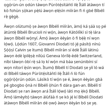
ọgọ́rùn-ún ọdún táwọn Pùròtẹ́sítáǹtì ilẹ̀ Ítálì àtàwọn tí
kò fohùn ṣọ̀kan pẹ̀lú àwọn ẹlẹ́sìn mìíràn fi ń gbé Bíbélì
rẹ̀ gẹ̀gẹ̀.
Àwọn olùtumọ̀ ṣe àwọn Bíbélì mìíràn, àmọ́ ká ṣáà sọ pé
àtúntẹ̀ Bíbélì Brucioli ni wọ́n, àwọn Kátólíìkì sì tẹ̀ lára
àwọn Bíbélì wọ̀nyí. Àmọ́ àwọn èèyàn ò fi bẹ́ẹ̀ ní wọn
lọ́wọ́. Lọ́dún 1607, Giovanni Diodati tó jẹ́ pásítọ̀ nínú
Ṣọ́ọ̀ṣì Calvin ṣe ìtumọ̀ Bíbélì mìíràn sí èdè Ítálì látinú
àwọn èdè ìpilẹ̀ṣẹ̀ nílùú Geneva lórílẹ̀-èdè Switzerland,
níbi táwọn òbí rẹ̀ sá lọ kí wọ́n má bàa ṣenúnibíni sí
wọn nítorí ẹ̀sìn wọn. Ìtumọ̀ Bíbélì tí Diodati ṣe yìí ló wá
di Bíbélì táwọn Pùròtẹ́sítáǹtì ilẹ̀ Ítálì ń lò fún
ọgọ́rọ̀ọ̀rún ọdún. Lásìkò tí wọ́n ṣe é, àwọn èèyàn gbà
pé gbogbo ọ̀nà ni Bíbélì ọ̀hún fi dára gan-an. Bíbélì tí
Diodati ṣe ran àwọn ará Ítálì lọ́wọ́ láti mọ ẹ̀kọ́ Bíbélì.
Àmọ́ lámèyítọ́ táwọn àlùfáà ń ṣe kò jẹ́ kí Bíbélì Diodati
àtàwọn Bíbélì mìíràn dé ọwọ́ àwọn èèyàn bó ṣe yẹ.