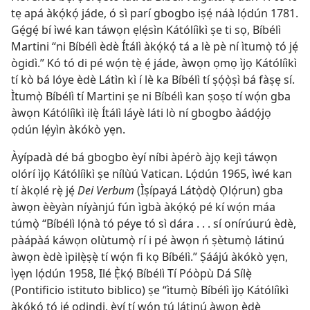
tẹ apá àkọ́kọ́ jáde, ó sì parí gbogbo iṣẹ́ náà lọ́dún 1781.
Gẹ́gẹ́ bí ìwé kan táwọn ẹlẹ́sìn Kátólíìkì ṣe ti sọ, Bíbélì
Martini “ni Bíbélì èdè Ítálì àkọ́kọ́ tá a lè pè ní ìtumọ̀ tó jẹ́
ògidì.” Kó tó di pé wọ́n tẹ̀ ẹ́ jáde, àwọn ọmọ ìjọ Kátólíìkì
tí kò bá lóye èdè Látìn kì í lè ka Bíbélì tí ṣọ́ọ̀ṣì bá fàṣẹ sí.
Ìtumọ̀ Bíbélì tí Martini ṣe ni Bíbélì kan ṣoṣo tí wọ́n gba
àwọn Kátólíìkì ilẹ̀ Ítálì láyè láti lò ní gbogbo àádọ́jọ
ọdún lẹ́yìn àkókò yẹn.
Àyípadà dé bá gbogbo èyí níbi àpérò àjọ kejì táwọn
olórí ìjọ Kátólíìkì ṣe nílùú Vatican. Lọ́dún 1965, ìwé kan
tí àkọlé rẹ̀ jẹ́
Dei Verbum
(Ìṣípayá Látọ̀dọ̀ Ọlọ́run) gba
àwọn èèyàn níyànjú fún ìgbà àkọ́kọ́ pé kí wọ́n máa
túmọ̀ “Bíbélì lọ́nà tó péye tó sì dára . . . sí onírúurú èdè,
pàápàá káwọn olùtumọ̀ rí i pé àwọn ń ṣètumọ̀ látinú
àwọn èdè ìpilẹ̀ṣẹ̀ tí wọ́n fi kọ Bíbélì.” Ṣáájú àkókò yẹn,
ìyẹn lọ́dún 1958, Ilé Ẹ̀kọ́ Bíbélì Tí Póòpù Dá Sílẹ̀
(Pontificio istituto biblico) ṣe “ìtumọ̀ Bíbélì ìjọ Kátólíìkì
àkọ́kọ́ tó jẹ́ odindi, èyí tí wọ́n tú látinú àwọn èdè