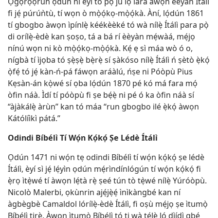
Ọgọ́rọ̀ọ̀rún ọdún ni èyí tó pọ̀ jù lọ lára àwọn èèyàn Ítálì
fi jẹ́ púrúǹtù, tí wọn ò mọ̀ọ́kọ-mọ̀ọ́kà. Àní, lọ́dún 1861
tí gbogbo àwọn ìpínlẹ̀ kéékèèké tó wà nílẹ̀ Ítálì para pọ̀
di orílẹ̀-èdè kan ṣoṣo, tá a bá rí èèyàn mẹ́wàá, mẹ́jọ
nínú wọn ni kò mọ̀ọ́kọ-mọ̀ọ́kà. Kẹ́ ẹ sì máa wò ó o,
nígbà tí ìjọba tó ṣẹ̀ṣẹ̀ bẹ̀rẹ̀ sí ṣàkóso nílẹ̀ Ítálì ń ṣètò ẹ̀kọ́
ọ̀fẹ́ tó jẹ́ kàn-ń-pá fáwọn aráàlú, ńṣe ni Póòpù Pius
Kẹsàn-án kọ̀wé sí ọba lọ́dún 1870 pé kó má fara mọ́
òfin náà. Ìdí tí póòpù fi ṣe bẹ́ẹ̀ ni pé ó ka òfin náà sí
“àjàkálẹ̀ àrùn” kan tó máa “run gbogbo ilé ẹ̀kọ́ àwọn
Kátólíìkì pátá.”
Odindi Bíbélì Tí Wọ́n Kọ́kọ́ Ṣe Lédè Ítálì
Ọdún 1471 ni wọ́n tẹ odindi Bíbélì tí wọ́n kọ́kọ́ ṣe lédè
Ítálì, èyí sì jẹ́ lẹ́yìn ọdún mẹ́rìndínlógún tí wọ́n kọ́kọ́ fi
ẹ̀rọ ìtẹ̀wé tí àwọn lẹ́tà rẹ̀ ṣeé tún tò tẹ̀wé nílẹ̀ Yúróòpù.
Nicolò Malerbi, ọkùnrin ajẹ́jẹ̀ẹ́ ìnìkàngbé kan ní
àgbègbè Camaldol lórílẹ̀-èdè Ítálì, fi oṣù mẹ́jọ ṣe ìtumọ̀
Bíbélì tirẹ̀. Àwọn ìtumọ̀ Bíbélì tó ti wà tẹ́lẹ̀ ló dìídì gbé