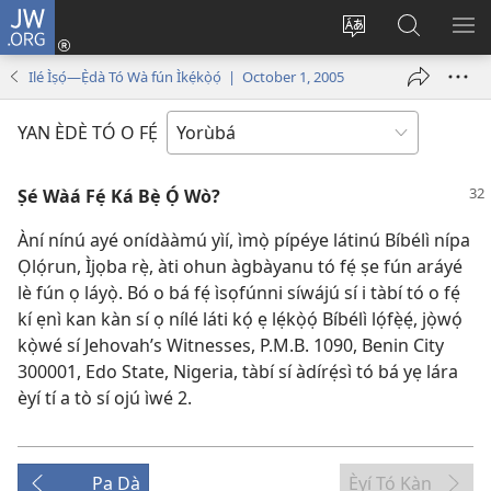
JW.ORG
Wọlé
(opens
Yí
Wa
GB
new
èdè
JW.ORG
YÍ
Ilé Ìṣọ́—Ẹ̀dà Tó Wà fún Ìkẹ́kọ̀ọ́ | October 1, 2005
window)
ìkànnì
JÁ
pa
YAN ÈDÈ TÓ O FẸ́
dà
Ṣé Wàá Fẹ́ Ká Bẹ̀ Ọ́ Wò?
Àní nínú ayé onídààmú yìí, ìmọ̀ pípéye látinú Bíbélì nípa
Ọlọ́run, Ìjọba rẹ̀, àti ohun àgbàyanu tó fẹ́ ṣe fún aráyé
lè fún ọ láyọ̀. Bó o bá fẹ́ ìsọfúnni síwájú sí i tàbí tó o fẹ́
kí ẹnì kan kàn sí ọ nílé láti kọ́ ẹ lẹ́kọ̀ọ́ Bíbélì lọ́fẹ̀ẹ́, jọ̀wọ́
kọ̀wé sí Jehovah’s Witnesses, P.M.B. 1090, Benin City
300001, Edo State, Nigeria, tàbí sí àdírẹ́sì tó bá yẹ lára
èyí tí a tò sí ojú ìwé 2.
Pa Dà
Èyí Tó Kàn