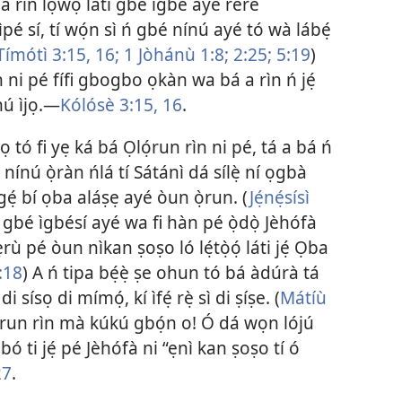
 rìn lọ́wọ́ láti gbé ìgbé ayé rere
áìpé sí, tí wọ́n sì ń gbé nínú ayé tó wà lábẹ́
Tímótì 3:15, 16;
1 Jòhánù 1:8;
2:25;
5:19
)
ìn ni pé fífi gbogbo ọkàn wa bá a rìn ń jẹ́
ínú ìjọ.—
Kólósè 3:15, 16
.
ọ tó fi yẹ ká bá Ọlọ́run rìn ni pé, tá a bá ń
n nínú ọ̀ràn ńlá tí Sátánì dá sílẹ̀ ní ọgbà
̣gẹ́ bí ọba aláṣẹ ayé òun ọ̀run. (
Jẹ́nẹ́sísì
à gbé ìgbésí ayé wa fi hàn pé ọ̀dọ̀ Jèhófà
rù pé òun nìkan ṣoṣo ló lẹ́tọ̀ọ́ láti jẹ́ Ọba
:18
) A ń tipa bẹ́ẹ̀ ṣe ohun tó bá àdúrà tá
ísọ di mímọ́, kí ìfẹ́ rẹ̀ sì di ṣíṣe. (
Mátíù
ọ́run rìn mà kúkú gbọ́n o! Ó dá wọn lójú
 bó ti jẹ́ pé Jèhófà ni “ẹnì kan ṣoṣo tí ó
27
.