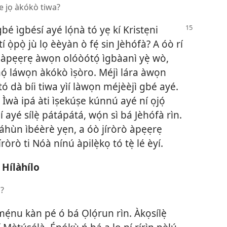
ṣe jọ àkókò tiwa?
é ìgbésí ayé lọ́nà tó yẹ kí Kristẹni
 ọ̀pọ̀ jù lọ èèyàn ò fẹ́ sin Jèhófà? A óò rí
 àpẹẹrẹ àwọn olóòótọ́ ìgbàanì yẹ̀ wò,
mọ́ láwọn àkókò ìṣòro. Méjì lára àwọn
tó dà bíi tiwa yìí làwọn méjèèjì gbé ayé.
Ìwà ipá àti ìṣekúṣe kúnnú ayé ní ọjọ́
í ayé sílẹ̀ pátápátá, wọ́n sì bá Jèhófà rìn.
dáhùn ìbéèrè yẹn, a óò jíròrò àpẹẹrẹ
íròrò ti Nóà nínú àpilẹ̀kọ tó tẹ̀ lé èyí.
 Hílàhílo
ù?
mẹ́nu kàn pé ó bá Ọlọ́run rìn. Àkọsílẹ̀