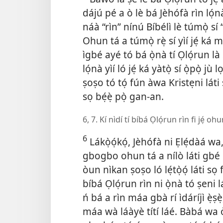
dájú pé a ò lè bá Jèhófà rìn lọ́n
náà “rìn” nínú Bíbélì lè túmọ̀ sí
Ohun tá a túmọ̀ rẹ̀ sí yìí jẹ́ k
ìgbé ayé tó bá ọ̀nà tí Ọlọ́run là s
lọ́nà yìí ló jẹ́ ká yàtọ̀ sí ọ̀pọ̀ 
ṣoṣo tó tọ́ fún àwa Kristẹni láti ṣe
sọ bẹ́ẹ̀ pọ̀ gan-an.
6, 7. Kí nìdí tí bíbá Ọlọ́run rìn fi jẹ́ o
6
Lákọ̀ọ́kọ́, Jèhófà ni Ẹlẹ́dàá 
gbogbo ohun tá a nílò láti gbé è
òun nìkan ṣoṣo ló lẹ́tọ̀ọ́ láti s
bíbá Ọlọ́run rìn ni ọ̀nà tó ṣeni l
ń bá a rìn máa gbà rí ìdáríjì ẹ̀ṣẹ̀
máa wà láàyè títí láé. Bàbá wa ọ̀r