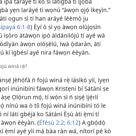
pá táráyé ti kó sí látìgbà tí Ìjọba
ìgbà yẹn laráyé ti wọnú “àwọn ọjọ́ ìkẹyìn.”
 àti ogun sì ti han aráyé léèmọ̀ ju
ṣípayá 6:1-8
) Èyí ò sì yọ àwọn olùjọsìn
jú ìṣòro àtàwọn ipò àìdánilójú tí ayé wà
òdìyàn àwọn olóṣèlú, ìwà ọ̀daràn, àti
ú kí ìgbésí ayé nira fáwọn èèyàn.
ojú winá rẹ̀?
̣ Jèhófà ń fojú winá rẹ̀ lásìkò yìí, ìyẹn
 gorí inúnibíni fáwọn Kristẹni bí Sátánì ṣe
 Ọlọ́run mọ́, tí wọ́n sì ń ṣiṣẹ́ ìjẹ́rìí
pọ̀ nínú wa ò tíì fojú winá inúnibíni tó le
 ní láti gbéjà ko Sátánì Èṣù àti ẹ̀mí tí
n àwọn èèyàn. (
Éfésù 2:2;
6:12
) A gbọ́dọ̀
 ẹ̀mí ayé yìí má bàa ràn wá, nítorí pé kò