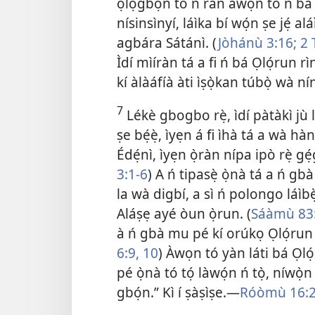
ọlọgbọ́n tó ń ran àwọn tó ń bá a
nísinsìnyí, láìka bí wọ́n ṣe jẹ́ al
agbára Sátánì. (
Jòhánù 3:16;
2 
Ìdí mìíràn tá a fi ń bá Ọlọ́run r
kí àlàáfíà àti ìṣọ̀kan túbọ̀ wà n
7
Lékè gbogbo rẹ̀, ìdí pàtàkì jù l
ṣe bẹ́ẹ̀, ìyẹn á fi ìhà tá a wà hà
Édẹ́nì, ìyẹn ọ̀ràn nípa ipò rẹ̀ gé
3:1-6
) A ń tipasẹ̀ ọ̀nà tá a ń gb
la wà digbí, a sì ń polongo láìbẹ̀
Aláṣẹ ayé òun ọ̀run. (
Sáàmù 83
à ń gbà mu pé kí orúkọ Ọlọ́run di s
6:9, 10
) Àwọn tó yàn láti bá Ọl
pé ọ̀nà tó tọ́ làwọ́n ń tọ̀, níwọ̀n
gbọ́n.” Kì í ṣàṣìṣe.—
Róòmù 16: