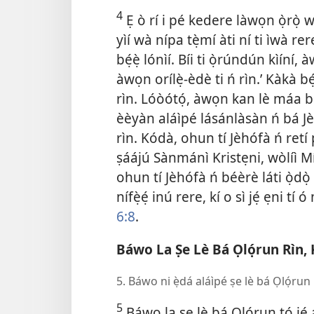
4
Ẹ ò rí i pé kedere làwọn ọ̀rọ̀ 
yìí wà nípa tẹ̀mí àti ní ti ìwà rere
bẹ́ẹ̀ lónìí. Bíi ti ọ̀rúndún kìíní,
àwọn orílẹ̀-èdè ti ń rìn.’ Kàkà bé
rìn. Lóòótọ́, àwọn kan lè máa b
èèyàn aláìpé lásánlàsàn ń bá Jèh
rìn. Kódà, ohun tí Jèhófà ń retí
ṣáájú Sànmánì Kristẹni, wòlíì Míkà
ohun tí Jèhófà ń béèrè láti ọ̀dọ̀ 
nífẹ̀ẹ́ inú rere, kí o sì jẹ́ ẹni tí
6:8
.
Báwo La Ṣe Lè Bá Ọlọ́run Rìn, Kí
5. Báwo ni ẹ̀dá aláìpé ṣe lè bá Ọlọ́run 
5
Báwo la ṣe lè bá Ọlọ́run tó jẹ́ 