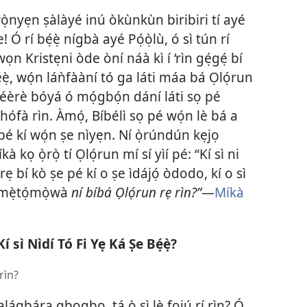
wọ̀nyẹn ṣàlàyé inú òkùnkùn biribiri tí ayé
! Ó rí bẹ́ẹ̀ nígbà ayé Pọ́ọ̀lù, ó sì tún rí
 àwọn Kristẹni òde òní náà kì í ‘rìn gẹ́gẹ́ bí
̣ẹ̀, wọ́n láǹfààní tó ga láti máa bá Ọlọ́run
éèrè bóyá ó mọ́gbọ́n dání láti sọ pé
ófà rìn. Àmọ́, Bíbélì sọ pé wọ́n lè bá a
 pé kí wọ́n ṣe nìyẹn. Ní ọ̀rúndún kẹjọ
 kọ ọ̀rọ̀ tí Ọlọ́run mí sí yìí pé: “Kí sì ni
rẹ bí kò ṣe pé kí o ṣe ìdájọ́ òdodo, kí o sì
 ó mẹ̀tọ́mọ̀wà
ní bíbá Ọlọ́run rẹ rìn?”
—
Míkà
 sì Nìdí Tó Fi Yẹ Ká Ṣe Bẹ́ẹ̀?
rìn?
alágbára gbogbo, tá ò sì lè fojú rí rìn? Ó