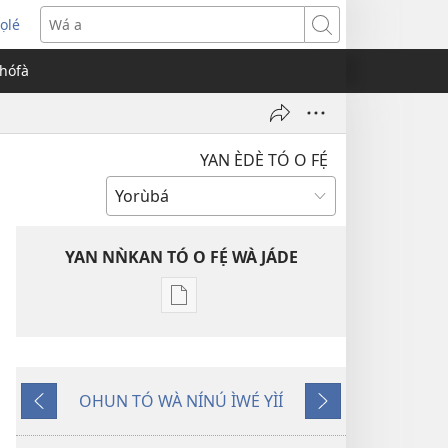
ọlé
opens
Wá
ew
a
èhófà
indow)
YAN ÈDÈ TÓ O FẸ́
YAN NǸKAN TÓ O FẸ́ WÀ JÁDE
Bó
o
ṣe
fẹ́
OHUN TÓ WÀ NÍNÚ ÌWÉ YÌÍ
wa
Pa
Èyí
ìtẹ̀jáde
Dà
Tó