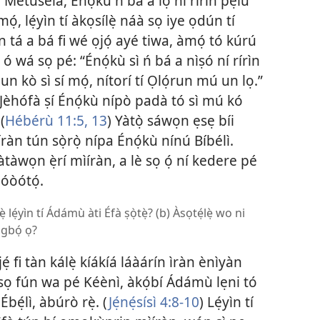
bí Mètúsélà, Énọ́kù ń bá a lọ ní rírìn pẹ̀lú
mọ́, lẹ́yìn tí àkọsílẹ̀ náà sọ iye ọdún tí
n tá a bá fi wé ọjọ́ ayé tiwa, àmọ́ tó kúrú
ó wá sọ pé: “Énọ́kù sì ń bá a nìṣó ní rírìn
òun kò sì sí mọ́, nítorí tí Ọlọ́run mú un lọ.”
 Jèhófà ṣí Énọ́kù nípò padà tó sì mú kó
(
Hébérù 11:5,
13
) Yàtọ̀ sáwọn ẹsẹ bíi
ràn tún sọ̀rọ̀ nípa Énọ́kù nínú Bíbélì.
àtàwọn ẹ̀rí mìíràn, a lè sọ ọ́ ní kedere pé
lóòótọ́.
̣ lẹ́yìn tí Ádámù àti Éfà ṣọ̀tẹ̀? (b) Àsọtẹ́lẹ̀ wo ni
 gbọ́ ọ?
ẹ́ fi tàn kálẹ̀ kíákíá láàárín ìràn ènìyàn
lì sọ fún wa pé Kéènì, àkọ́bí Ádámù lẹni tó
bẹ́lì, àbúrò rẹ̀. (
Jẹ́nẹ́sísì 4:8-10
) Lẹ́yìn tí