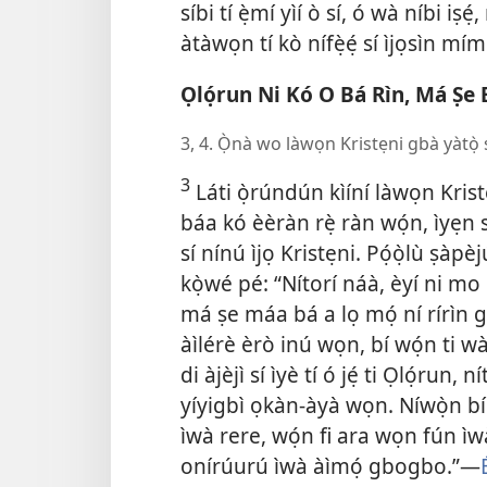
síbi tí ẹ̀mí yìí ò sí, ó wà níbi iṣé
àtàwọn tí kò nífẹ̀ẹ́ sí ìjọsìn mímó
Ọlọ́run Ni Kó O Bá Rìn, Má Ṣe 
3, 4. Ọ̀nà wo làwọn Kristẹni gbà yàtọ̀ 
3
Láti ọ̀rúndún kìíní làwọn Kris
báa kó èèràn rẹ̀ ràn wọ́n, ìyẹn s
sí nínú ìjọ Kristẹni. Pọ́ọ̀lù ṣàp
kọ̀wé pé: “Nítorí náà, èyí ni mo ń
má ṣe máa bá a lọ mọ́ ní rírìn gé
àìlérè èrò inú wọn, bí wọ́n ti wà
di àjèjì sí ìyè tí ó jẹ́ ti Ọlọ́run
yíyigbì ọkàn-àyà wọn. Níwọ̀n b
ìwà rere, wọ́n fi ara wọn fún ìw
onírúurú ìwà àìmọ́ gbogbo.”—