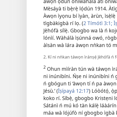
àwọn ọdún oníwàhálà àti oníwà i
Mèsáyà ti bẹ̀rẹ̀ lọ́dún 1914. Àt
Àwọn ìyọnu bí ìyàn, àrùn, ìsẹ̀lẹ̀
tìgbàkigbà rí lọ. (
2 Tímótì 3:1;
Ì
Jèhófà sílẹ̀. Gbogbo wa là ń ko
lónìí. Wàhálà ìṣúnná owó, rògb
àìsàn wà lára àwọn nǹkan tó m
2. Kí ni nǹkan táwọn ìránṣẹ́ Jèhófà ń f
2
Ohun mìíràn tún wà táwọn ìránṣé
ni inúnibíni. Ńṣe ni inúnibíni ń
ń gbógun ti ‘àwọn tí ń pa àwọn àṣẹ
Jésù.’ (
Ìṣípayá 12:17
) Lóòótọ́, ọ̀
koko rí. Síbẹ̀, gbogbo Kristẹni ló
Sátánì ń mú kó tàn kálẹ̀ láàárí
máa wà lójúfò ní gbogbo ìgbà kí