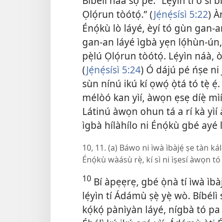
Bíbélì náà sọ pé: “Lẹ́yìn tí ó sì 
Ọlọ́run tòótọ́.” (
Jẹ́nẹ́sísì 5:22
) À
Énọ́kù lò láyé, èyí tó gùn gan-a
gan-an láyé ìgbà yẹn lọ́hùn-ún, 
pẹ̀lú Ọlọ́run tòótọ́. Lẹ́yìn náà, 
(
Jẹ́nẹ́sísì 5:24
) Ó dájú pé ńṣe ni
sùn nínú ikú kí ọwọ́ ọ̀tá tó tẹ̀ ẹ́. 
mélòó kan yìí, àwọn ẹsẹ díẹ̀ mìí
Látinú àwọn ohun tá a rí kà yìí 
ìgbà hílàhílo ni Énọ́kù gbé ayé 
10, 11. (a) Báwo ni ìwà ìbàjẹ́ ṣe tàn kálè
Énọ́kù wàásù rẹ̀, kí sì ni ìṣesí àwọn tó
10
Bí àpẹẹrẹ, gbé ọ̀nà tí ìwà ìbàj
lẹ́yìn tí Ádámù ṣẹ̀ yẹ̀ wò. Bíbé
kọ́kọ́ pànìyàn láyé, nígbà tó pa É