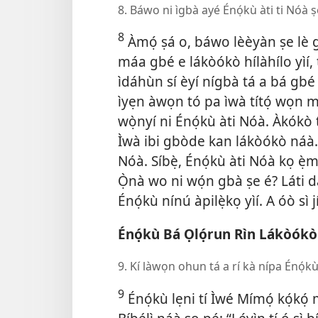
8. Báwo ni ìgbà ayé Énọ́kù àti ti Nóà 
8
Àmọ́ ṣá o, báwo lèèyàn ṣe lè gb
máa gbé e lákòókò hílàhílo yìí, tí
ìdáhùn sí èyí nígbà tá a bá gbé
ìyẹn àwọn tó pa ìwà títọ́ wọn 
wọ̀nyí ni Énọ́kù àti Nóà. Àkókò 
Ìwà ibi gbòde kan lákòókò náà. 
Nóà. Síbẹ̀, Énọ́kù àti Nóà kọ ẹ̀m
Ọ̀nà wo ni wọ́n gbà ṣe é? Láti 
Énọ́kù nínú àpilẹ̀kọ yìí. A óò sì j
Énọ́kù Bá Ọlọ́run Rìn Lákòókò
9. Kí làwọn ohun tá a rí kà nípa Énọ́k
9
Énọ́kù lẹni tí Ìwé Mímọ́ kọ́kọ́ 