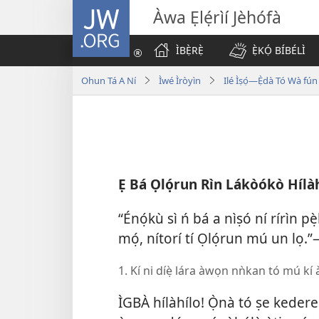
JW.ORG
Àwa Ẹlẹ́rìí Jèhófà
ÌBẸ̀RẸ̀
Ẹ̀KỌ́ BÍBÉLÌ
Ohun Tá A Ní
Ìwé Ìròyìn
Ilé Ìṣọ́—Ẹ̀dà Tó Wà fú
Ẹ Bá Ọlọ́run Rìn Lákòókò Hílàh
“Énọ́kù sì ń bá a nìṣó ní rírìn pè
mọ́, nítorí tí Ọlọ́run mú un lọ.
1. Kí ni díẹ̀ lára àwọn nǹkan tó mú kí
ÌGBÀ hílàhílo! Ọ̀nà tó ṣe kede