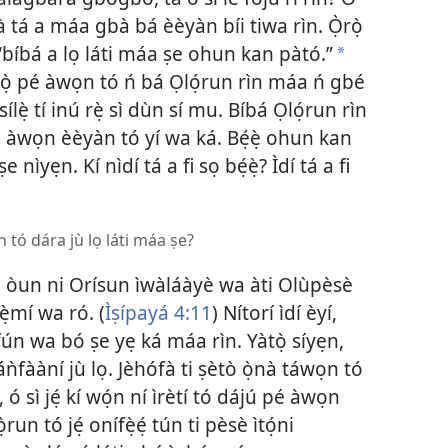
à tá a máa gbà bá èèyàn bíi tiwa rìn. Ọ̀rọ̀
 “bíbá a lọ láti máa ṣe ohun kan pàtó.”
a
á mọ̀ pé àwọn tó ń bá Ọlọ́run rìn máa ń gbé
ílẹ̀ tí inú rẹ̀ sì dùn sí mu. Bíbá Ọlọ́run rìn
jù lọ àwọn èèyàn tó yí wa ká. Bẹ́ẹ̀ ohun kan
 nìyẹn. Kí nìdí tá a fi sọ bẹ́ẹ̀? Ìdí tá a fi
hun tó dára jù lọ láti máa ṣe?
wa, òun ni Orísun ìwàláàyè wa àti Olùpèsè
̣mí wa ró. (
Ìṣípayá 4:11
) Nítorí ìdí èyí,
ọ fún wa bó ṣe yẹ ká máa rìn. Yàtọ̀ síyẹn,
áǹfààní jù lọ. Jèhófà ti ṣètò ọ̀nà táwọn tó
, ó sì jẹ́ kí wọ́n ní ìrètí tó dájú pé àwọn
un tó jẹ́ onífẹ̀ẹ́ tún ti pèsè ìtọ́ni