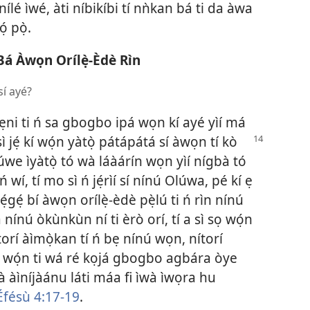
̣, nílé ìwé, àti níbikíbi tí nǹkan bá ti da àwa
̣ pọ̀.
Bá Àwọn Orílẹ̀-Èdè Rìn
sí ayé?
tẹni ti ń sa gbogbo ipá wọn kí ayé yìí má
ì jẹ́ kí wọ́n yàtọ̀ pátápátá
sí àwọn tí kò
èjúwe ìyàtọ̀ tó wà láàárín wọn yìí nígbà tó
 wí, tí mo sì ń jẹ́rìí sí nínú Olúwa, pé kí ẹ
̣gẹ́ bí àwọn orílẹ̀-èdè pẹ̀lú ti ń rìn nínú
 nínú òkùnkùn ní ti èrò orí, tí a sì sọ wọ́n
, nítorí àìmọ̀kan tí ń bẹ nínú wọn, nítorí
í wọ́n ti wá ré kọjá gbogbo agbára òye
à àìníjàánu láti máa fi ìwà ìwọra hu
Éfésù 4:17-19
.