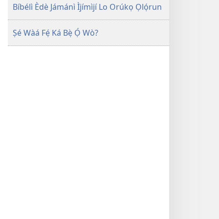
Bíbélì Èdè Jámánì Ìjímìjí Lo Orúkọ Ọlọ́run
Ṣé Wàá Fẹ́ Ká Bẹ̀ Ọ́ Wò?