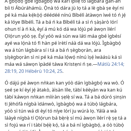
A gbọ́dọ̀ gbé ìgbàgbọ́ wa karí ìpìlẹ̀ tó lágbára gan-an
bíi ti Ábúráhámù. Ọ̀nà tó dára jù lọ tá a lè gbà ṣe èyí ni
pé ká máa kẹ́kọ̀ọ́ déédéé nínú Bíbélì àtàwọn ìwé tó ń jẹ́
ká lóye Bíbélì. Tá a bá ń ka Bíbélì tá a sì ń ṣàṣàrò lórí
ohun tí à ń kà, èyí á mú kó dá wa lójú pé àwọn ìlérí
Ọlọ́run yóò ṣẹ. Èyí yóò wá sún wa láti máa gbé ìgbésí
ayé wa lọ́nà tó fi hàn pé ìrètí náà dá wa lójú. Ìgbàgbọ́
wa á tún lágbára sí i tá a bá ń ṣègbọràn, ara
ṣíṣègbọràn sì ni pé ká máa lọ́wọ́ nínú ìṣẹ́ ìwàásù ká sì
máa wá sáwọn ìpàdé táwa Kristẹni ń ṣe.—
Mátíù 24:14;
28:19, 20
Hébérù 10:24, 25
.
Ó dájú pé àwọn nǹkan kan yóò dán ìgbàgbọ́ wa wò. Ó
ṣeé ṣe kí èyí jẹ́ àtakò, àìsàn líle, tàbí kéèyàn wa kan kú
tàbí káwọn nǹkan mìíràn ṣẹlẹ̀ sí wa. Tá a bá dúró ṣinṣin
ti Jèhófà nígbà ìdánwò, ìgbàgbọ́ wa á túbọ̀ lágbára,
yóò sì tún wá di èyí tó níye lórí ju wúrà lọ. Yálà a wà
láàyè nígbà tí Ọlọ́run bá bẹ̀rẹ̀ sí mú àwọn ìlérí rẹ̀ ṣẹ tá a
sì fojú wa rí i tàbí bẹ́ẹ̀ kọ́, tá a bá ní ìgbàgbọ́, a óò túbọ̀