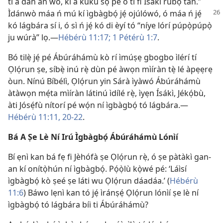
tí a dán an wò, kí a kúkú sọ pé ó ti fi Ísákì rúbọ tán.”
Ìdánwò
máa ń mú kí ìgbàgbọ́ jẹ́ ojúlówó, ó máa ń jẹ́
kó lágbára sí i, ó sì ń jẹ́ kó di èyí tó “níye lórí púpọ̀púpọ̀
ju wúrà” lọ.—
Hébérù 11:17;
1 Pétérù 1:7
.
Bó tilẹ̀ jẹ́ pé Ábúráhámù kò rí ìmúṣẹ gbogbo ìlérí tí
Ọlọ́run ṣe, síbẹ̀ inú rẹ̀ dùn pé àwọn mìíràn tẹ̀ lé àpẹẹrẹ
òun. Nínú Bíbélì, Ọlọ́run yin Sárà ìyàwó Ábúráhámù
àtàwọn mẹ́ta mìíràn látinú ìdílé rẹ̀, ìyẹn Ísákì, Jékọ́bù,
àti Jósẹ́fù nítorí pé wọ́n ní ìgbàgbọ́ tó lágbára.—
Hébérù 11:11,
20-22
.
Bá A Ṣe Lè Ní Irú Ìgbàgbọ́ Ábúráhámù Lónìí
Bí ẹnì kan bá fẹ fi Jèhófà ṣe Ọlọ́run rẹ̀, ó ṣe pàtàkì gan-
an kí onítọ̀hún ní ìgbàgbọ́. Pọ́ọ̀lù kọ̀wé pé: ‘Láìsí
ìgbàgbọ́ kò ṣeé ṣe láti wu Ọlọ́run dáadáa.’ (
Hébérù
11:6
) Báwo lẹnì kan tó jẹ́ ìránṣẹ́ Ọlọ́run lónìí ṣe lè ní
ìgbàgbọ́ tó lágbára bíi ti Ábúráhámù?