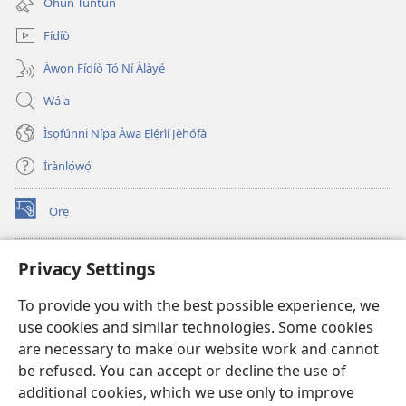
Ohun Tuntun
window)
Fídíò
Àwọn Fídíò Tó Ní Àlàyé
Wá a
Ìsọfúnni Nípa Àwa Ẹlẹ́rìí Jèhófà
Ìrànlọ́wọ́
Ọrẹ
(opens
new
window)
ÀKÁ ÌWÉ ORÍ ÍŃTÁNẸ́Ẹ̀TÌ TI Watchtower™
Privacy Settings
(opens
new
®
JW Hub
To provide you with the best possible experience, we
window)
(opens
use cookies and similar technologies. Some cookies
new
®
JW Library
window)
are necessary to make our website work and cannot
be refused. You can accept or decline the use of
®
Watchtower Library
additional cookies, which we use only to improve