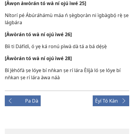
[Àwọn àwòrán tó wà ní ojú ìwé 25]
Nítorí pé Ábúráhámù máa ń ṣègbọràn ni ìgbàgbọ́ rẹ̀ ṣe
lágbára
[Àwòrán tó wà ní ojú ìwé 26]
Bíi ti Dáfídì, ó yẹ ká ronú pìwà dà tá a bá dẹ́ṣẹ̀
[Àwòrán tó wà ní ojú ìwé 28]
Bí Jèhófà ṣe lóye bí nǹkan ṣe rí lára Èlíjà ló ṣe lóye bí
nǹkan ṣe rí lára àwa náà
Pa Dà
Èyí Tó Kàn