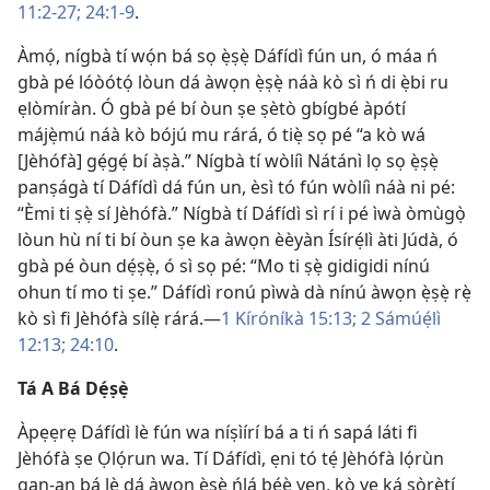
11:2-27;
24:1-9
.
Àmọ́, nígbà tí wọ́n bá sọ ẹ̀ṣẹ̀ Dáfídì fún un, ó máa ń
gbà pé lóòótọ́ lòun dá àwọn ẹ̀ṣẹ̀ náà kò sì ń di ẹ̀bi ru
ẹlòmíràn. Ó gbà pé bí òun ṣe ṣètò gbígbé àpótí
májẹ̀mú náà kò bójú mu rárá, ó tiẹ̀ sọ pé “a kò wá
[Jèhófà] gẹ́gẹ́ bí àṣà.” Nígbà tí wòlíì Nátánì lọ sọ ẹ̀ṣẹ̀
panṣágà tí Dáfídì dá fún un, èsì tó fún wòlíì náà ni pé:
“Èmi ti ṣẹ̀ sí Jèhófà.” Nígbà tí Dáfídì sì rí i pé ìwà òmùgọ̀
lòun hù ní ti bí òun ṣe ka àwọn èèyàn Ísírẹ́lì àti Júdà, ó
gbà pé òun dẹ́ṣẹ̀, ó sì sọ pé: “Mo ti ṣẹ̀ gidigidi nínú
ohun tí mo ti ṣe.” Dáfídì ronú pìwà dà nínú àwọn ẹ̀ṣẹ̀ rẹ̀
kò sì fi Jèhófà sílẹ̀ rárá.—
1 Kíróníkà 15:13;
2 Sámúẹ́lì
12:13;
24:10
.
Tá A Bá Dẹ́ṣẹ̀
Àpẹẹrẹ Dáfídì lè fún wa níṣìírí bá a ti ń sapá láti fi
Jèhófà ṣe Ọlọ́run wa. Tí Dáfídì, ẹni tó tẹ́ Jèhófà lọ́rùn
gan-an bá lè dá àwọn ẹ̀ṣẹ̀ ńlá bẹ́ẹ̀ yẹn, kò yẹ ká sọ̀rètí