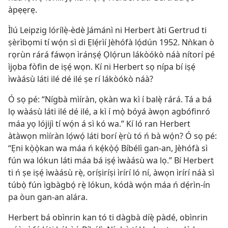
àpẹẹrẹ.
Ìlú Leipzig lórílẹ̀-èdè Jámánì ni Herbert àti Gertrud ti
ṣèrìbọmi tí wọ́n sì di Ẹlẹ́rìí Jèhófà lọ́dún 1952. Nǹkan ò
rọrùn rárá fáwọn ìránṣẹ́ Ọlọ́run lákòókò náà nítorí pé
ìjọba fòfin de iṣẹ́ wọn. Kí ni Herbert sọ nípa bí iṣẹ́
ìwàásù láti ilé dé ilé ṣe rí lákòókò náà?
Ó sọ pé: “Nígbà mìíràn, ọkàn wa kì í balẹ̀ rárá. Tá a bá
lọ wàásù láti ilé dé ilé, a kì í mọ̀ bóyá àwọn agbófinró
máa yọ lójijì tí wọ́n á sì kó wa.” Kí ló ran Herbert
àtàwọn mìíràn lọ́wọ́ láti borí ẹ̀rù tó ń bà wọ́n? Ó sọ pé:
“Ẹni kọ̀ọ̀kan wa máa ń kẹ́kọ̀ọ́ Bíbélì gan-an, Jèhófà sì
fún wa lókun láti máa bá iṣẹ́ ìwàásù wa lọ.” Bí Herbert
ti ń ṣe iṣẹ́ ìwàásù rẹ̀, oríṣiríṣi ìrírí ló ní, àwọn ìrírí náà sì
túbọ̀ fún ìgbàgbọ́ rẹ̀ lókun, kódà wọ́n máa ń dẹ́rìn-ín
pa òun gan-an alára.
Herbert bá obìnrin kan tó ti dàgbà díẹ̀ pàdé, obìnrin