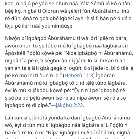
kan, ó dájú pé yóò ṣe ohun náà. Yálà Ṣémù ló kọ́ ọ tàbí
bẹ́ẹ̀ kọ́, nígbà tí Ọlọ́run wá ṣèlérí fún Ábúráhámù, inú
rẹ̀ dùn, ọ̀nà tó gbà gbé ìgbésí ayé rẹ̀ sì fi hàn pé ó dá a
lójú pé ìlérí náà yóò nímùúṣẹ.
Níwọ̀n bí ìgbàgbọ́ Ábúráhámù ti wà lórí ìpìlẹ̀ tó dára,
àwọn ohun tó ṣe túbọ̀ mú kí ìgbàgbọ́ náà lágbára sí i.
Àpọ́sítélì Pọ́ọ̀lù kọ̀wé pé: “Nípa ìgbàgbọ́ ni Ábúráhámù,
nígbà tí a pè é, fi ṣègbọràn ní jíjáde lọ sí ibì kan tí a ti
yàn án tẹ́lẹ̀ láti gbà gẹ́gẹ́ bí ogún; ó sì jáde lọ, bí ó tilẹ̀ jẹ́
pé kò mọ ibi tí òun ń lọ.” (
Hébérù 11:8
) Ìgbọràn
Ábúráhámù mú kí ìgbàgbọ́ tó ti ní tẹ́lẹ̀ túbọ̀ lágbára,
èyí ló mú kí Jákọ́bù kọ̀wé pé: “Ẹ̀yin rí i pé ìgbàgbọ́ rẹ̀
ṣiṣẹ́ pa pọ̀ pẹ̀lú àwọn iṣẹ́ rẹ̀ àti nípa àwọn iṣẹ́ rẹ̀ a sọ
ìgbàgbọ́ rẹ̀ di pípé.”—
Jákọ́bù 2:22
.
Láfikún sí i, Jèhófà yọ̀ǹda ká dán ìgbàgbọ́ Ábúráhámù
wò, èyí sì tún mú kí ìgbàgbọ́ náà lágbára sí i. Pọ́ọ̀lù ń
bá ọ̀rọ̀ rẹ̀ lọ, ó ní: “Nípa ìgbàgbọ́ ni Ábúráhámù, nígbà