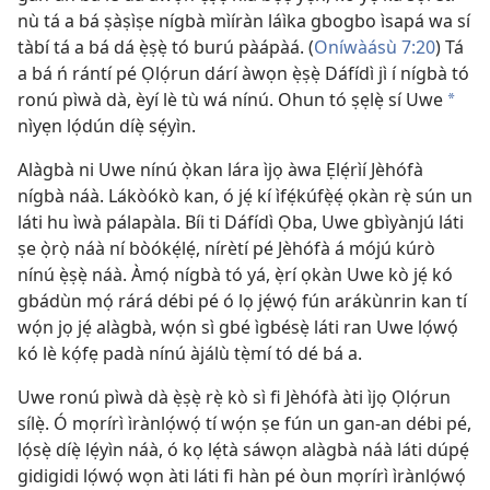
nù tá a bá ṣàṣìṣe nígbà mìíràn láìka gbogbo ìsapá wa sí
tàbí tá a bá dá ẹ̀ṣẹ̀ tó burú pàápàá. (
Oníwàásù 7:20
) Tá
a bá ń rántí pé Ọlọ́run dárí àwọn ẹ̀ṣẹ̀ Dáfídì jì í nígbà tó
ronú pìwà dà, èyí lè tù wá nínú. Ohun tó ṣẹlẹ̀ sí Uwe
a
nìyẹn lọ́dún díẹ̀ sẹ́yìn.
Alàgbà ni Uwe nínú ọ̀kan lára ìjọ àwa Ẹlẹ́rìí Jèhófà
nígbà náà. Lákòókò kan, ó jẹ́ kí ìfẹ́kúfẹ̀ẹ́ ọkàn rẹ̀ sún un
láti hu ìwà pálapàla. Bíi ti Dáfídì Ọba, Uwe gbìyànjú láti
ṣe ọ̀rọ̀ náà ní bòókẹ́lẹ́, nírètí pé Jèhófà á mójú kúrò
nínú ẹ̀ṣẹ̀ náà. Àmọ́ nígbà tó yá, ẹ̀rí ọkàn Uwe kò jẹ́ kó
gbádùn mọ́ rárá débi pé ó lọ jẹ́wọ́ fún arákùnrin kan tí
wọ́n jọ jẹ́ alàgbà, wọ́n sì gbé ìgbésẹ̀ láti ran Uwe lọ́wọ́
kó lè kọ́fẹ padà nínú àjálù tẹ̀mí tó dé bá a.
Uwe ronú pìwà dà ẹ̀ṣẹ̀ rẹ̀ kò sì fi Jèhófà àti ìjọ Ọlọ́run
sílẹ̀. Ó mọrírì ìrànlọ́wọ́ tí wọ́n ṣe fún un gan-an débi pé,
lọ́sẹ̀ díẹ̀ lẹ́yìn náà, ó kọ lẹ́tà sáwọn alàgbà náà láti dúpẹ́
gidigidi lọ́wọ́ wọn àti láti fi hàn pé òun mọrírì ìrànlọ́wọ́