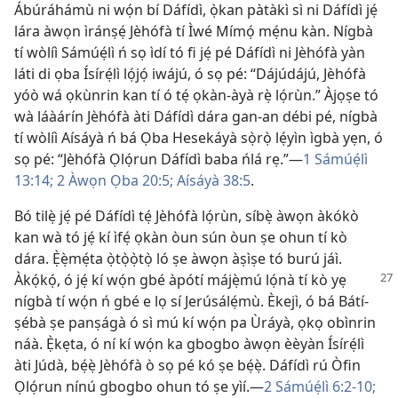
Ábúráhámù ni wọ́n bí Dáfídì, ọ̀kan pàtàkì sì ni Dáfídì jẹ́
lára àwọn ìránṣẹ́ Jèhófà tí Ìwé Mímọ́ mẹ́nu kàn. Nígbà
tí wòlíì Sámúẹ́lì ń sọ ìdí tó fi jẹ́ pé Dáfídì ni Jèhófà yàn
láti di ọba Ísírẹ́lì lọ́jọ́ iwájú, ó sọ pé: “Dájúdájú, Jèhófà
yóò wá ọkùnrin kan tí ó tẹ́ ọkàn-àyà rẹ̀ lọ́rùn.” Àjọṣe tó
wà láàárín Jèhófà àti Dáfídì dára gan-an débi pé, nígbà
tí wòlíì Aísáyà ń bá Ọba Hesekáyà sọ̀rọ̀ lẹ́yìn ìgbà yẹn, ó
sọ pé: “Jèhófà Ọlọ́run Dáfídì baba ńlá rẹ.”—
1 Sámúẹ́lì
13:14;
2 Àwọn Ọba 20:5;
Aísáyà 38:5
.
Bó tilẹ̀ jẹ́ pé Dáfídì tẹ́ Jèhófà lọ́rùn, síbẹ̀ àwọn àkókò
kan wà tó jẹ́ kí ìfẹ́ ọkàn òun sún òun ṣe ohun tí kò
dára. Ẹ̀ẹ̀mẹ́ta ọ̀tọ̀ọ̀tọ̀ ló ṣe àwọn àṣìṣe tó burú jáì.
Àkọ́kọ́, ó jẹ́ kí wọ́n gbé àpótí májẹ̀mú
lọ́nà tí kò yẹ
nígbà tí wọ́n ń gbé e lọ sí Jerúsálẹ́mù. Èkejì, ó bá Bátí-
ṣébà ṣe panṣágà ó sì mú kí wọ́n pa Ùráyà, ọkọ obìnrin
náà. Ẹ̀kẹta, ó ní kí wọ́n ka gbogbo àwọn èèyàn Ísírẹ́lì
àti Júdà, bẹ́ẹ̀ Jèhófà ò sọ pé kó ṣe bẹ́ẹ̀. Dáfídì rú Òfin
Ọlọ́run nínú gbogbo ohun tó ṣe yìí.—
2 Sámúẹ́lì 6:2-10;