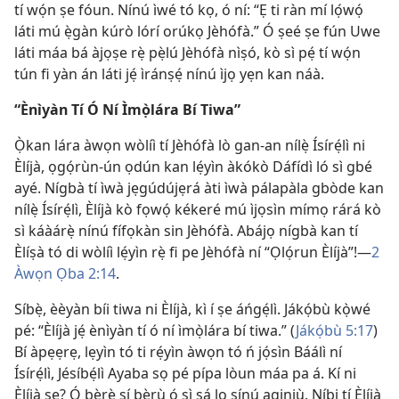
tí wọ́n ṣe fóun. Nínú ìwé tó kọ, ó ní: “Ẹ ti ràn mí lọ́wọ́
láti mú ẹ̀gàn kúrò lórí orúkọ Jèhófà.” Ó ṣeé ṣe fún Uwe
láti máa bá àjọṣe rẹ̀ pẹ̀lú Jèhófà nìṣó, kò sì pẹ́ tí wọ́n
tún fi yàn án láti jẹ́ ìránṣẹ́ nínú ìjọ yẹn kan náà.
“Ènìyàn Tí Ó Ní Ìmọ̀lára Bí Tiwa”
Ọ̀kan lára àwọn wòlíì tí Jèhófà lò gan-an nílẹ̀ Ísírẹ́lì ni
Èlíjà, ọgọ́rùn-ún ọdún kan lẹ́yìn àkókò Dáfídì ló sì gbé
ayé. Nígbà tí ìwà jẹgúdújẹrá àti ìwà pálapàla gbòde kan
nílẹ̀ Ísírẹ́lì, Èlíjà kò fọwọ́ kékeré mú ìjọsìn mímọ rárá kò
sì káàárẹ̀ nínú fífọkàn sin Jèhófà. Abájọ nígbà kan tí
Èlíṣà tó di wòlíì lẹ́yìn rẹ̀ fi pe Jèhófà ní “Ọlọ́run Èlíjà”!—
2
Àwọn Ọba 2:14
.
Síbẹ̀, èèyàn bíi tiwa ni Èlíjà, kì í ṣe áńgẹ́lì. Jákọ́bù kọ̀wé
pé: “Èlíjà jẹ́ ènìyàn tí ó ní ìmọ̀lára bí tiwa.” (
Jákọ́bù 5:17
)
Bí àpẹẹrẹ, lẹyìn tó ti rẹ́yìn àwọn tó ń jọ́sìn Báálì ní
Ísírẹ́lì, Jésíbẹ́lì Ayaba sọ pé pípa lòun máa pa á. Kí ni
Èlíjà ṣe? Ó bẹ̀rẹ̀ sí bẹ̀rù ó sì sá lọ sínú aginjù. Níbi tí Èlíjà