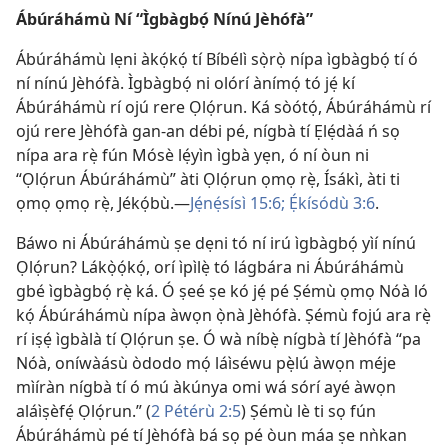
Ábúráhámù Ní “Ìgbàgbọ́ Nínú Jèhófà”
Ábúráhámù lẹni àkọ́kọ́ tí Bíbélì sọ̀rọ̀ nípa ìgbàgbọ́ tí ó
ní nínú Jèhófà. Ìgbàgbọ́ ni olórí ànímọ́ tó jẹ́ kí
Ábúráhámù rí ojú rere Ọlọ́run. Ká sòótọ́, Ábúráhámù rí
ojú rere Jèhófà gan-an débi pé, nígbà tí Ẹlẹ́dàá ń sọ
nípa ara rẹ̀ fún Mósè lẹ́yìn ìgbà yẹn, ó ní òun ni
“Ọlọ́run Ábúráhámù” àti Ọlọ́run ọmọ rẹ̀, Ísákì, àti ti
ọmọ ọmọ rẹ̀, Jékọ́bù.—
Jẹ́nẹ́sísì 15:6;
Ẹ́kísódù 3:6
.
Báwo ni Ábúráhámù ṣe dẹni tó ní irú ìgbàgbọ́ yìí nínú
Ọlọ́run? Lákọ̀ọ́kọ́, orí ìpìlẹ̀ tó lágbára ni Ábúráhámù
gbé ìgbàgbọ́ rẹ̀ ká. Ó ṣeé ṣe kó jẹ́ pé Ṣémù ọmọ Nóà ló
kọ́ Ábúráhámù nípa àwọn ọ̀nà Jèhófà. Ṣémù fojú ara rẹ̀
rí iṣẹ́ ìgbàlà tí Ọlọ́run ṣe. Ó wà níbẹ̀ nígbà tí Jèhófà “pa
Nóà, oníwàásù òdodo mọ́ láìséwu pẹ̀lú àwọn méje
mìíràn nígbà tí ó mú àkúnya omi wá sórí ayé àwọn
aláìṣèfẹ́ Ọlọ́run.” (
2 Pétérù 2:5
) Ṣémù lè ti sọ fún
Ábúráhámù pé tí Jèhófà bá sọ pé òun máa ṣe nǹkan