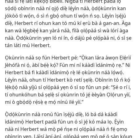
náà sì fẹ́ láti kẹ́kọ̀ọ́ Bíbélì. Nígbà tí Herbert padà lọ
sọ́dọ̀ obìnrin náà ní ọjọ́ díẹ̀ lẹ́yìn náà, ọ̀dọ́kùnrin kan
jókòó tì wọ́n, ó sì ń gbọ́ ohun tí wọ́n ń sọ. Lẹ́yìn ìṣẹ́jú
díẹ̀, Herbert rí ohun kan tó mú kí ẹrù bà á gan-an. Àga
kan wà lẹ́gbẹ̀ẹ́ kan yàrá náà, fìlà ọlọ́pàá sì wà lórí àga
náà. Ọ̀dọ́kùnrin yẹn ló ni ín, ó dájú pé ọlọ́pàá ni, ó sì ṣe
tán láti mú Herbert.
Ọkùnrin náà sọ fún Herbert pé: “Ọ̀kan lára àwọn Ẹlẹ́rìí
Jèhófà ni ọ́, àbí bẹ́ẹ̀ kọ́? Fún mi ní káàdì ìdánimọ̀ rẹ.” Ni
Herbert bá fi káàdì ìdánimọ̀ rẹ̀ lé ọkùnrin náà lọ́wọ́.
Lẹ́yìn náà, ohun tí Herbert kò retí ṣẹlẹ̀. Obìnrin tó ń kọ́
lẹ́kọ̀ọ́ náà yíjú sí ọlọ́pàá yẹn ó sì sọ fún un pé: “Ṣé o rí i,
tí ohunkóhun bá ṣẹlẹ̀ sí ọkùnrin tó jẹ́ èèyàn Ọlọ́run yìí,
mi ò gbọ́dọ̀ rẹ́sẹ̀ ẹ mọ́ nínú ilé yìí.”
Ọ̀dọ́kùnrin náà ronú fún ìṣẹ́jú díẹ̀, ló bá dá káàdì
ìdánimọ̀ Herbert padà fún un ó sì jẹ́ kó máa lọ. Ẹ̀yìn
náà ni Herbert wá mọ̀ pé ńṣe ni ọlọ́pàá náà ń fẹ́ ọmọ
obìnrin yẹn. Láìsí àní-àní, ọlọ́pàá yẹn mọ̀ pé ó sàn kóun