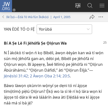
JW.ORG
Wọlé
(opens
Yí
Wa
GB
new
èdè
JW.ORG
YÍ
Ilé Ìṣọ́—Ẹ̀dà Tó Wà fún Ìkẹ́kọ̀ọ́ | April 1, 2005
window)
ìkànnì
JÁ
pa
YAN ÈDÈ TÓ O FẸ́
dà
Bí A Ṣe Lè Fi Jèhófà Ṣe Ọlọ́run Wa
N Í àkókò tí wọ́n ń kọ Bíbélì, àwọn èèyàn kan wà tí wọ́n
sún mọ́ Jèhófà gan-an, débi pé, Bíbélì pe Jèhófà ní
Ọlọ́run wọn. Bí àpẹẹrẹ, Ìwé Mímọ́ pe Jèhófà ni “Ọlọ́run
Ábúráhámù,” “Ọlọ́run Dáfídì,” àti “Ọlọ́run Èlíjà.”—
Jẹ́nẹ́sísì 31:42;
2 Àwọn Ọba 2:14;
20:5
.
Báwo làwọn ọkùnrin wọ̀nyí ṣe dẹni tó ní àjọṣe
tímọ́tímọ́ pẹ̀lú Ọlọ́run? Ẹ̀kọ́ wo la sì lè rí kọ́ lára wọn kí
àjọṣe tó dára lè wà láàárín àwa àti Ẹlẹ́dàá wa kí àjọṣe
náà má sì bà jẹ́?