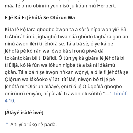
máa fẹ́ ọmọ obìnrin yẹn nìṣó ju kóun mú Herbert.
Ẹ Jẹ́ Ká Fi Jèhófà Ṣe Ọlọ́run Wa
Kí la lè kọ́ lára gbogbo àwọn tá a sọ̀rọ̀ nípa wọn yìí? Bíi
ti Ábúráhámù, ìgbàgbọ́ tiwa náà gbọ́dọ̀ lágbára gan-an
nínú àwọn ìlérí tí Jèhófà ṣe. Tá a bá ṣẹ̀, ó yẹ ká bẹ
Jèhófà pé kó ràn wá lọ́wọ́ ká sì ronú pìwà dà
tọkàntọkàn bíi ti Dáfídì. Ó tún yẹ ká gbára lé Jèhófà bíi
ti Èlíjà, kó lè fún wa lókun nígbà tá a bá ní ìdààmú
ọkàn. Tá a bá ń ṣe àwọn nǹkan wọ̀nyí, a ó lè fi Jèhófà ṣe
Ọlọ́run wa lákòókò yìí àti títí láé, níwọ̀n bó ti jẹ́ pé
Jèhófà ni “Ọlọ́run alààyè, ẹni tí ó jẹ́ Olùgbàlà gbogbo
onírúurú ènìyàn, ní pàtàkì ti àwọn olùṣòtítọ́.”—
1 Tímótì
4:10
.
[Àlàyé ìsàlẹ̀ ìwé]
A ti yí orúkọ rẹ̀ padà.
a