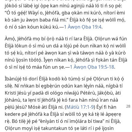
jókòó sí lábẹ́ igi ọ̀pẹ kan nínú aginjù náà ló ti ń sọ pé:
“Ó tó gẹ́ẹ́! Wàyí o, Jèhófà, gba ọkàn mi kúrò, nítorí èmi
kò sàn ju àwọn baba ńlá mi.” Èlíjà kò fẹ́ ṣe iṣẹ́ wòlíì mọ́,
ó ní ó sàn kóun kúkú kú.—
1 Àwọn Ọba 19:4
.
Àmọ́, Jèhófà mọ bí ọ̀rọ̀ náà ti rí lara Èlíjà. Ọlọ́run wá fún
Èlíjà lókun ó sì mú un dá a lójú pé òun nìkan kọ́ ni wòlíì
tó ṣẹ́ kù, nítorí pé àwọn kan ṣì wà táwọn náà ò yà kúrò
nínú ìjọsìn tòótọ́. Ìyẹn nìkan kọ́, Jèhófà ṣì fọkàn tán Èlíjà
ó sì ní iṣẹ́ tó máa fún un ṣe.—
1 Àwọn Ọba 19:5-18
.
Ìbànújẹ́ tó dorí Èlíjà kodò kò túmọ̀ sí pé Ọlọ́run ti kọ̀ ọ́
sílẹ̀. Ní nǹkan bí ẹgbẹ̀rún ọdún kan lẹ́yìn náà, nígbà tí
Kristi Jésù yí padà di ológo níwájú Pétérù, Jákọ́bù, àti
Jòhánù, ta lẹni tí Jèhófà jẹ́ kó fara hàn nínú ìran náà
pẹ̀lú Jésù? Mósè àti Èlíjà ni. (
Mátíù 17:1-9
) Èyí fi hàn
kedere pé Jèhófà ka Èlíjà sí wòlíì tó yẹ ká tẹ̀ lé àpẹẹrẹ
rẹ̀. Bó tilẹ̀ jẹ́ pé “ènìyàn tí ó ní ìmọ̀lára bí tiwa” ni Èlíjà,
Ọlọ́run mọyì iṣẹ́ takuntakun tó ṣe láti rí i pé ìjọsìn