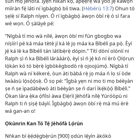
sún mọ́ Jèhófà. Ìyẹn nìkan kọ́, àpẹẹrẹ wa yóò jẹ́ káwọn
mìíràn fẹ́ láti ní ìgbàgbọ́ bíi tiwa. (
Hébérù 13:7
) Ohun tó
ṣẹlẹ̀ sí Ralph nìyẹn. Ó rí ìgbàgbọ́ àwọn òbí rẹ̀ ó sì fara
wé wọn. Ó ṣàlàyé pé:
“Nígbà tí mo wà nílé, àwọn òbí mi fún gbogbo wa
níṣìírí pé ká máa tètè jí ká lè jọ máa ka Bíbélì pa pọ̀. Èyí
jẹ́ ká lè ka Bíbélì tán látìbẹ̀rẹ̀ dópin.” Títí dòní olónìí ni
Ralph ṣì ń ka Bíbélì lárààárọ̀, èyí sì ń jẹ́ kó ní èrò Ọlọ́run
lọ́kàn kó tó bẹ̀rẹ̀ ìgbòkègbodò rẹ̀ ojoojúmọ́. Nígbà tí
Ralph wà ní kékeré, òun àti bàbá rẹ̀ jọ máa ń lọ sí òde
ìwàásù lọ́sọ̀ọ̀sẹ̀. Ó sọ pé: “Ìgbà yẹn ni mo ti mọ béèyàn
ṣe ń ṣe ìpadàbẹ̀wò àti béèyàn ṣe ń darí ìkẹ́kọ̀ọ́ Bíbélì.”
Ọ̀kan lára ẹ̀ka ọ́fíìsì àwa Ẹlẹ́rìí Jèhófà nílẹ̀ Yúróòpù ni
Ralph ti ń ṣiṣẹ́ báyìí. Ìgbàgbọ́ àwọn òbí rẹ̀ mà mú èrè
wá gan-an o!
Ọkùnrin Kan Tó Tẹ́ Jèhófà Lọ́rùn
Nǹkan bí ẹ̀ẹ́dẹ́gbẹ̀rún [900] ọdún lẹ́yìn àkókò