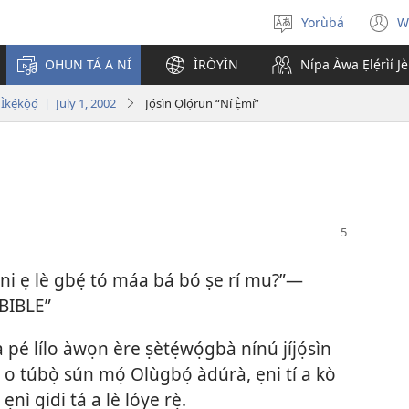
Yorùbá
W
Yan
(
èdè
n
OHUN TÁ A NÍ
ÌRÒYÌN
Nípa Àwa Ẹlẹ́rìí J
w
Ìkẹ́kọ̀ọ́ | July 1, 2002
Jọ́sìn Ọlọ́run “Ní Ẹ̀mí”
o ni ẹ lè gbẹ́ tó máa bá bó ṣe rí mu?”—
BIBLE”
pé lílo àwọn ère ṣètẹ́wọ́gbà nínú jíjọ́sìn
ó o túbọ̀ sún mọ́ Olùgbọ́ àdúrà, ẹni tí a kò
e ẹnì gidi tá a lè lóye rẹ̀.