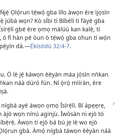
̀jẹ́ Ọlọ́run tẹ́wọ́ gba lílo àwọn ère ìjọsìn
̣ júbà wọn? Kò síbi tí Bíbélì ti fàyè gba
sírẹ́lì gbé ère ọmọ màlúù kan kalẹ̀, tí
, ó fi hàn pé òun ò tẹ́wọ́ gba ohun tí wọ́n
 pẹ̀yìn dà.—
Ẹ́kísódù 32:4-7
.
éwu. Ó lè jẹ́ káwọn èèyàn máa jọ́sìn nǹkan
ǹkan náà dúró fún. Ní ọ̀rọ̀ mìíràn, ère
ìṣà.
nígbà ayé àwọn ọmọ Ísírẹ́lì. Bí àpẹẹrẹ,
 àjò wọn nínú aginjù. Ìwòsàn ni ejò tó
bẹ̀rẹ̀. Àwọn tí ejò bá bù jẹ lè wo ejò
ọ́ Ọlọ́run gbà. Àmọ́ nígbà táwọn èèyàn náà