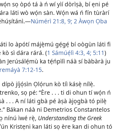
pé wọ́n sọ òpó tá à ń wí yìí dòrìṣà, bí ẹni pé
ára láti wò wọ́n sàn. Wọ́n wá ń fín tùràrí
Néhúṣítánì.—
Númérì 21:8, 9;
2 Àwọn Ọba
ti lo àpótí májẹ̀mú gẹ́gẹ́ bí oògùn láti fi
 kò sì dára rárá. (
1 Sámúẹ́lì 4:3, 4;
5:11
)
 Jerúsálẹ́mù ka tẹ́ńpìlì náà sí bàbàrà ju
eremáyà 7:12-15
.
ípò jíjọ́sìn Ọlọ́run kò tíì kásẹ̀ nílẹ̀.
renko, sọ pé: “Ère . . . ti di ohun tí wọ́n ń
ṣà . . . A ní láti gbà pé àṣà àjọgbà tó pilẹ̀
 ère.” Bákan náà ni Demetrios Constantelos
 sọ nínú ìwé rẹ̀,
Understanding the Greek
fún Kristẹni kan láti sọ ère kan di ohun tó