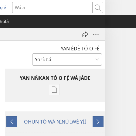
ọlé
opens
Wá
ew
a
èhófà
indow)
YAN ÈDÈ TÓ O FẸ́
YAN NǸKAN TÓ O FẸ́ WÀ JÁDE
Bó
o
ṣe
fẹ́
OHUN TÓ WÀ NÍNÚ ÌWÉ YÌÍ
wa
Pa
Èyí
ìtẹ̀jáde
Dà
Tó