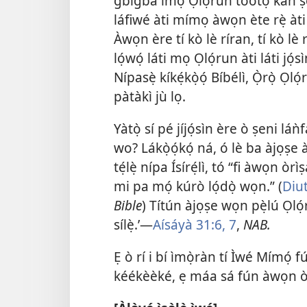
gbígba ìmọ̀ Ọlọ́run tòótọ́ kan 
láfiwé àti mímọ àwọn ète rẹ̀ àt
Àwọn ère tí kò lè ríran, tí kò lè r
lọ́wọ́ láti mọ Ọlọ́run àti láti jọ́s
Nípasẹ̀ kíkẹ́kọ̀ọ́ Bíbélì, Ọ̀rọ̀ Ọló
pàtàkì jù lọ.
Yàtọ̀ sí pé jíjọ́sìn ère ò ṣeni lá
wo? Lákọ̀ọ́kọ́ ná, ó lè ba àjọṣe 
tẹ́lẹ̀ nípa Ísírẹ́lì, tó “fi àwọn 
mi pa mọ́ kúrò lọ́dọ̀ wọn.” (
Diu
Bible
) Títún àjọṣe wọn pẹ̀lú Ọló
sílẹ̀.’—
Aísáyà 31:6, 7
,
NAB.
Ẹ ò rí i bí ìmọ̀ràn tí Ìwé Mímọ́ 
kéékèèké, ẹ máa sá fún àwọn ò