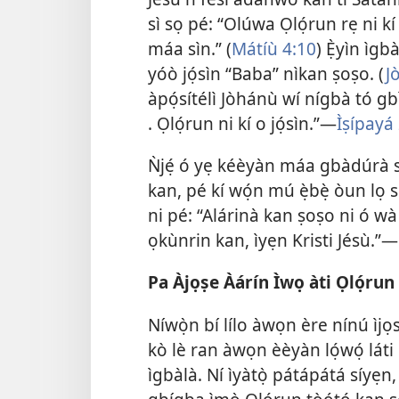
sì sọ pé: “Olúwa Ọlọ́run rẹ ni kí
máa sìn.” (
Mátíù 4:10
) Ẹ̀yìn ìg
yóò jọ́sìn “Baba” nìkan ṣoṣo. (
J
àpọ́sítélì Jòhánù wí nígbà tó gbìyà
. Ọlọ́run ni kí o jọ́sìn.”—
Ìṣípayá
Ǹjẹ́ ó yẹ kéèyàn máa gbàdúrà sí
kan, pé kí wọ́n mú ẹ̀bẹ̀ òun lọ s
ni pé: “Alárinà kan ṣoṣo ni ó wà
ọkùnrin kan, ìyẹn Kristi Jésù.”—
Pa Àjọṣe Àárín Ìwọ àti Ọlọ́run
Níwọ̀n bí lílo àwọn ère nínú ìjọsì
kò lè ran àwọn èèyàn lọ́wọ́ láti 
ìgbàlà. Ní ìyàtọ̀ pátápátá síyẹn,