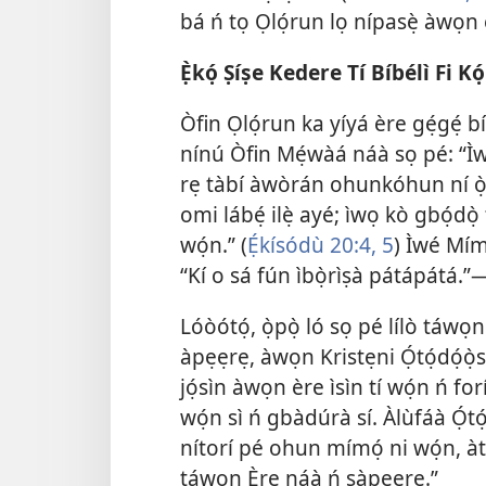
bá ń tọ Ọlọ́run lọ nípasẹ̀ àwọn 
Ẹ̀kọ́ Ṣíṣe Kedere Tí Bíbélì Fi Kó
Òfin Ọlọ́run ka yíyá ère gẹ́gẹ́ bí 
nínú Òfin Mẹ́wàá
náà sọ pé: “Ì
rẹ tàbí àwòrán ohunkóhun ní ọ̀run
omi lábẹ́ ilẹ̀ ayé; ìwọ kò gbọ́dọ̀
wọ́n.” (
Ẹ́kísódù 20:4, 5
) Ìwé Mímó
“Kí o sá fún ìbọ̀rìṣà pátápátá.”
Lóòótọ́, ọ̀pọ̀ ló sọ pé lílò táwọn 
àpẹẹrẹ, àwọn Kristẹni Ọ́tọ́dọ́ọ̀
jọ́sìn àwọn ère ìsìn tí wọ́n ń forí 
wọ́n sì ń gbàdúrà sí. Àlùfáà Ọ́tó
nítorí pé ohun mímọ́ ni wọ́n, àti 
táwọn Ère náà ń ṣàpẹẹrẹ.”