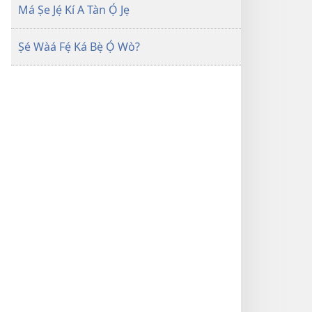
Má Ṣe Jẹ́ Kí A Tàn Ọ́ Jẹ
Ṣé Wàá Fẹ́ Ká Bẹ̀ Ọ́ Wò?