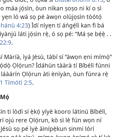
 o máa jọ́sìn, òun nìkan ṣoṣo ni kí o sì
bà yẹn ló wá sọ pé àwọn olùjọsìn tòótọ́
òhánù 4:23
) Ìdí nìyẹn tí áńgẹ́lì kan fi bá
njú láti jọ́sìn rẹ̀, ó sọ pé: “Má ṣe bẹ́ẹ̀ . .
 22:9
.
 Màríà, ìyá Jésù, tàbí sí “àwọn ẹni mímọ́”
ọ́dọ̀ Ọlọ́run? Ìdáhùn tààrà tí Bíbélì fúnni
 láàárín Ọlọ́run àti ènìyàn, òun fúnra rẹ̀
1 Tímótì 2:5
.
 Mọ́
n ti lòdì sí ẹ̀kọ́ yíyè kooro látinú Bíbélì,
rí ojú rere Ọlọ́run, kò sì lè fún wọn ní
 Jésù sọ pé ìyè àìnípẹ̀kun sinmi lórí