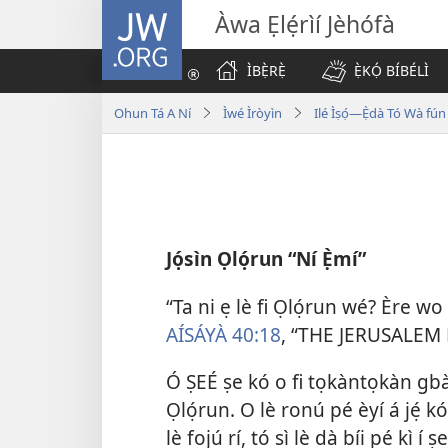
JW.ORG
Àwa Ẹlẹ́rìí Jèhófà
ÌBẸ̀RẸ̀
Ẹ̀KỌ́ BÍBÉLÌ
Ohun Tá A Ní
Ìwé Ìròyìn
Ilé Ìṣọ́—Ẹ̀dà Tó Wà fún 
Jọ́sìn Ọlọ́run “Ní Ẹ̀mí”
“Ta ni ẹ lè fi Ọlọ́run wé? Ère w
AÍSÁYÀ 40:18
, “THE JERUSALEM 
Ó ṢEÉ ṣe kó o fi tọkàntọkàn gbà 
Ọlọ́run. O lè ronú pé èyí á jẹ́ k
lè fojú rí, tó sì lè dà bíi pé kì í ṣ