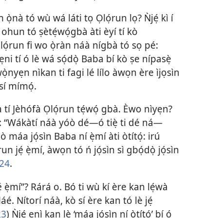
 ọ̀nà tó wù wá láti tọ Ọlọ́run lọ? Ǹjẹ́ kì í
ọ ohun tó ṣètẹ́wọ́gbà àti èyí tí kò
Ọlọ́run fi wo ọ̀ràn náà nígbà tó sọ pé:
 ẹni tí ó lè wá sọ́dọ̀ Baba bí kò ṣe nípasẹ̀
ọ̀nyẹn nìkan ti fagi lé lílo àwọn ère ìjọsìn
sí mímọ́.
 tí Jèhófà Ọlọ́run tẹ́wọ́ gbà. Èwo nìyẹn?
: “Wákàtí náà yóò dé—ó tiẹ̀ ti dé ná—
 máa jọ́sìn Baba ní ẹ̀mí àti òtítọ́: irú
un jẹ́ ẹ̀mí, àwọn tó ń jọ́sìn sì gbọ́dọ̀ jọ́sìn
 24
.
ẹ́ ẹ̀mí”? Rárá o. Bó ti wù kí ère kan lẹ́wà
é. Nítorí náà, kò sí ère kan tó lè jẹ́
23
) Ǹjẹ́ ẹnì kan lè ‘máa jọ́sìn ní òtítọ́’ bí ó