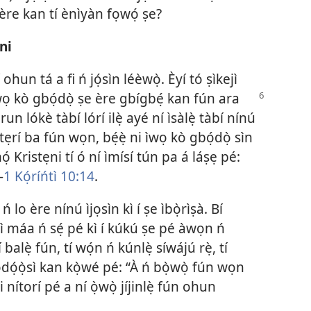
ère kan tí ènìyàn fọwọ́ ṣe?
̣ni
ohun tá a fi ń jọ́sìn léèwọ̀. Èyí tó ṣìkejì
wọ kò gbọ́dọ̀ ṣe ère gbígbẹ́ kan fún ara
 lókè tàbí lórí ilẹ̀ ayé ní ìsàlẹ̀ tàbí nínú
 tẹrí ba fún wọn, bẹ́ẹ̀ ni ìwọ kò gbọ́dọ̀ sìn
̣ Kristẹni tí ó ní ìmísí tún pa á láṣẹ pé:
—
1 Kọ́ríńtì 10:14
.
ń lo ère nínú ìjọsìn kì í ṣe ìbọ̀rìṣà. Bí
sì máa ń sẹ́ pé kì í kúkú ṣe pé àwọn ń
balẹ̀ fún, tí wọ́n ń kúnlẹ̀ síwájú rẹ̀, tí
̣dọ́ọ̀sì kan kọ̀wé pé: “À ń bọ̀wọ̀ fún wọn
nítorí pé a ní ọ̀wọ̀ jíjinlẹ̀ fún ohun