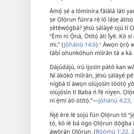
Àmọ́ ṣé a lómìnira fàlàlà láti yan
ṣe Ọlọ́run fúnra rẹ̀ ló láṣẹ àtis
ṣètẹ́wọ́gbà? Jésù ṣàlàyé ojú tí 
“Èmi ni Ọ̀nà, Òtítọ́ àti Ìyè. Kò sí
mi.” (
Jòhánù 14:6
)
Àwọn ọ̀rọ̀ w
a
tàbí ohunkóhun mìíràn tá a kà 
Dájúdájú, irú ìjọsìn pàtó kan wà
Ní àkókò mìíràn, Jésù ṣàlàyé pé
nígbà tí àwọn olùjọsìn tòótọ́ yóò
olùjọ́sìn tí Baba ń fẹ́ nìyẹn. Ọlọ́r
ní ẹ̀mí àti òtítọ́.”—
Jòhánù 4:23,
Ǹjẹ́ ère lè ṣojú fún Ọlọ́run tó “j
tó, kò lè bá ògo Ọlọ́run dọ́gba lá
àwòrán Ọlọ́run. (
Róòmù 1:22, 