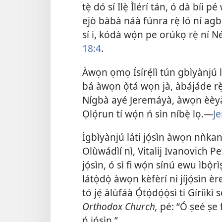
tẹ̀ dó sí Ilẹ̀ Ìlérí tán, ó dà bíi 
ejò bàbà náà fúnra rẹ̀ ló ní agb
sí i, kódà wọ́n pe orúkọ rẹ̀ ní 
18:4
.
Àwọn ọmọ Ísírẹ́lì tún gbìyànjú lá
bá àwọn ọ̀tá wọn jà, àbájáde rẹ̀
Nígbà ayé Jeremáyà, àwọn èèyàn
Ọlọ́run tí wọ́n ń sìn níbẹ̀ lọ.—
J
Ìgbìyànjú láti jọ́sìn àwọn nǹkan d
Olùwádìí nì, Vitalij Ivanovich Pet
jọ́sìn, ó sì fi wọ́n sínú ewu ìbọ̀rì
látọ̀dọ̀ àwọn kèfèrí ni jíjọ́sìn
tó jẹ́ àlùfáà Ọ́tọ́dọ́ọ̀sì ti Gíríìkì
Orthodox Church,
pé: “Ó ṣeé ṣe 
ń jọ́sìn.”