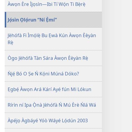
jáde
Kàn
Àwọn Ère Ìjọsìn—Ibi Tí Wọ́n Ti Bẹ̀rẹ̀
ILÉ
ÌṢỌ́
Jọ́sìn Ọlọ́run “Ní Ẹ̀mí”
—
Ẹ̀DÀ
Jèhófà Fi Ìmọ́lẹ̀ Bu Ẹwà Kún Àwọn Èèyàn
TÓ
Rẹ̀
WÀ
FÚN
ÌKẸ́KỌ̀Ọ́
Ògo Jèhófà Tàn Sára Àwọn Èèyàn Rẹ̀
July 1,
2002
Ǹjẹ́ Bó O Ṣe Ń Kọ́ni Múná Dóko?
Ẹgbẹ́ Àwọn Ará Kárí Ayé fún Mi Lókun
Rírìn ní Ipa Ọ̀nà Jèhófà Ń Mú Èrè Ńlá Wá
Àpéjọ Àgbáyé Yóò Wáyé Lọ́dún 2003