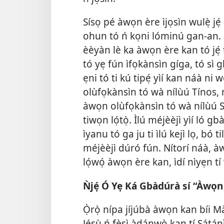
Sísọ pé àwọn ère ìjọsìn wulẹ̀ jẹ́ à
ohun tó ń kọni lóminú gan-an. Kí 
èèyàn lè ka àwọn ère kan tó jẹ́ 
tó yẹ fún
ìfọkànsìn gíga, tó sì 
ẹni tó ti kú tipẹ́ yìí kan náà ni 
olùfọkànsìn tó wà nílùú Tínos, ní 
àwọn olùfọkànsìn tó wà nílùú So
tiwọn lọ́tọ̀. Ìlú méjèèjì yìí ló gb
ìyanu tó ga ju ti ìlú kejì lọ, bó ti
méjèèjì dúró fún. Nítorí náà, à
lọ́wọ́ àwọn ère kan, ìdí nìyẹn tí 
Ǹjẹ́ Ó Yẹ Ká Gbàdúrà sí “Àwọn
Ọ̀rọ̀ nípa jíjúbà àwọn kan bíi M
Jésù ń fèsì àdánwò kan tí Sátánì