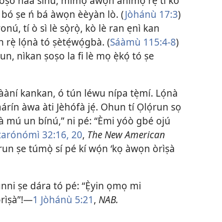
ṣoṣo náà sínú, mímọ àwọn ànímọ́ rẹ̀ tí kò
i bó ṣe ń bá àwọn èèyàn lò. (
Jòhánù 17:3
)
onú, tí ò sì lè sọ̀rọ̀, kò lè ran ẹnì kan
ìn rẹ̀ lọ́nà tó ṣètẹ́wọ́gbà. (
Sáàmù 115:4-8
)
̣run, nìkan ṣoṣo la fi lè mọ ẹ̀kọ́ tó ṣe
ǹfààní kankan, ó tún léwu nípa tẹ̀mí. Lọ́nà
àárín àwa àti Jèhófà jẹ́. Ohun tí Ọlọ́run sọ
òrìṣà mú un bínú,” ni pé: “Èmi yóò gbé ojú
tarónómì 32:16,
20
,
The New American
̣run ṣe túmọ̀ sí pé kí wọ́n ‘kọ àwọn òrìṣà
fúnni ṣe dára tó pé: “Ẹ̀yin ọmọ mi
rìṣà”!—
1 Jòhánù 5:21
,
NAB.