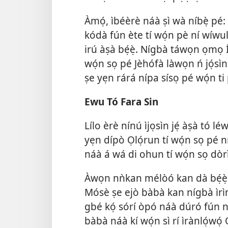
Àmọ́, ìbéèrè náà ṣì wà níbẹ̀ pé: N
kódà fún ète tí wọ́n pè ní wíwulè
irú àṣà bẹ́ẹ̀. Nígbà táwọn ọmọ Í
wọ́n sọ pé Jèhófà làwọn ń jọ́sìn
ṣe yẹn rárá nípa sísọ pé wọ́n ti
Ewu Tó Fara Sin
Lílo èrè nínú ìjọsìn jẹ́ àṣà tó l
yẹn dípò Ọlọ́run tí wọ́n sọ pé n
náà á wá di ohun tí wọ́n sọ dòr
Àwọn nǹkan mélòó kan dà bẹ́ẹ̀ 
Mósè ṣe ejò bàbà kan nígbà ìrìn
gbé kọ́ sórí òpó náà dúró fún ní
bàbà náà kí wọ́n sì rí ìrànlọ́w