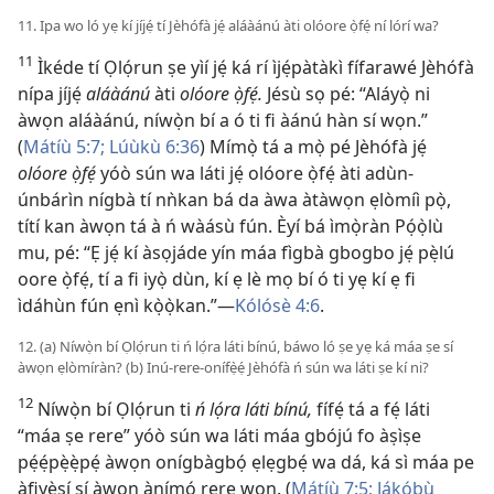
11. Ipa wo ló yẹ kí jíjẹ́ tí Jèhófà jẹ́ aláàánú àti olóore ọ̀fẹ́ ní lórí wa?
11
Ìkéde tí Ọlọ́run ṣe yìí jẹ́ ká rí ìjẹ́pàtàkì fífarawé Jèhófà
nípa jíjẹ́
aláàánú
àti
olóore ọ̀fẹ́.
Jésù sọ pé: “Aláyọ̀ ni
àwọn aláàánú, níwọ̀n bí a ó ti fi àánú hàn sí wọn.”
(
Mátíù 5:7;
Lúùkù 6:36
) Mímọ̀ tá a mọ̀ pé Jèhófà jẹ́
olóore ọ̀fẹ́
yóò sún wa láti jẹ́ olóore ọ̀fẹ́ àti adùn-
únbárìn nígbà tí nǹkan bá da àwa àtàwọn ẹlòmíì pọ̀,
títí kan àwọn tá à ń wàásù fún. Èyí bá ìmọ̀ràn Pọ́ọ̀lù
mu, pé: “Ẹ jẹ́ kí àsọjáde yín máa fìgbà gbogbo jẹ́ pẹ̀lú
oore ọ̀fẹ́, tí a fi iyọ̀ dùn, kí ẹ lè mọ bí ó ti yẹ kí ẹ fi
ìdáhùn fún ẹnì kọ̀ọ̀kan.”—
Kólósè 4:6
.
12. (a) Níwọ̀n bí Ọlọ́run ti ń lọ́ra láti bínú, báwo ló ṣe yẹ ká máa ṣe sí
àwọn ẹlòmíràn? (b) Inú-rere-onífẹ̀ẹ́ Jèhófà ń sún wa láti ṣe kí ni?
12
Níwọ̀n bí Ọlọ́run ti
ń lọ́ra láti bínú,
fífẹ́ tá a fẹ́ láti
“máa ṣe rere” yóò sún wa láti máa gbójú fo àṣìṣe
pẹ́ẹ́pẹ̀ẹ̀pẹ́ àwọn onígbàgbọ́ ẹlẹgbẹ́ wa dá, ká sì máa pe
àfiyèsí sí àwọn ànímọ́ rere wọn. (
Mátíù 7:5;
Jákọ́bù