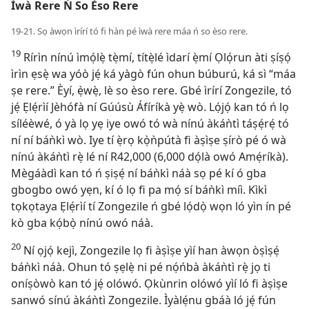
Ìwà Rere Ń So Èso Rere
19-21. Sọ àwọn ìrírí tó fi hàn pé ìwà rere máa ń so èso rere.
19
Rírìn nínú ìmọ́lẹ̀ tẹ̀mí, títẹ̀lé ìdarí ẹ̀mí Ọlọ́run àti ṣíṣọ́
ìrìn ẹsẹ̀ wa yóò jẹ́ ká yàgò fún ohun búburú, ká sì “máa
ṣe rere.” Èyí, ẹ̀wẹ̀, lè so èso rere. Gbé ìrírí Zongezile, tó
jẹ́ Ẹlẹ́rìí Jèhófà ní Gúúsù Áfíríkà yẹ̀ wò. Lọ́jọ́ kan tó ń lọ
síléèwé, ó yà lọ yẹ iye owó tó wà nínú àkáǹtì táṣẹ́rẹ́ tó
ní ní báǹkì wò. Iye tí ẹ̀rọ kọ̀ǹpútà fi àṣìṣe ṣírò pé ó wà
nínú àkáǹtì rẹ̀ lé ní R42,000 (6,000 dọ́là owó Amẹ́ríkà).
Mègáàdì kan tó ń ṣiṣẹ́ ní báǹkì náà sọ pé kí ó gba
gbogbo owó yẹn, kí ó lọ fi pa mọ́ sí báǹkì míì. Kìkì
tọkọtaya Ẹlẹ́rìí tí Zongezile ń gbé lọ́dọ̀ wọn ló yìn ín pé
kò gba kọ́bọ̀ nínú owó náà.
20
Ní ọjọ́ kejì, Zongezile lọ fi àṣìṣe yìí han àwọn òṣìṣẹ́
báǹkì náà. Ohun tó ṣẹlẹ̀ ni pé nọ́ńbà àkáǹtì rẹ̀ jọ ti
oníṣòwò kan tó jẹ́ olówó. Ọkùnrin olówó yìí ló fi àṣìṣe
sanwó sínú àkáǹtì Zongezile. Ìyàlẹ́nu gbáà ló jẹ́ fún