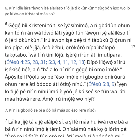
6. Kí ni díẹ̀ lára “àwọn iṣẹ́ aláìléso tí ó jẹ́ ti òkùnkùn,” ṣùgbọ́n èso wo ló
yẹ kí àwọn Kristẹni máa so?
6
Gẹ́gẹ́ bíi Kristẹni tó ti ṣe ìyàsímímọ́, a ń gbádùn ohun
kan tó ń ràn wá lọ́wọ́ láti yàgò fún “àwọn iṣẹ́ aláìléso tí
ó jẹ́ ti òkùnkùn.” Irú àwọn iṣẹ́ bẹ́ẹ̀ tí ń tàbùkù Ọlọ́run ni
irọ́ pípa, olè jíjà, ọ̀rọ̀ èébú,
ọ̀rọ̀kọ́rọ̀ nípa ìbálòpọ̀
takọtabo, ìwà tí ń tini lójú, ìṣẹ̀fẹ̀ rírùn àti ìmutípara.
(
Éfésù 4:25,
28,
31;
5:3, 4,
11, 12,
18
) Dípò lílọ́wọ́ sí irú
iṣẹ́kíṣẹ́ bẹ́ẹ̀, a ń “bá a lọ ní rírìn gẹ́gẹ́ bí ọmọ ìmọ́lẹ̀.”
Àpọ́sítélì Pọ́ọ̀lù sọ pé “èso ìmọ́lẹ̀ ní gbogbo onírúurú
ohun rere àti òdodo àti òtítọ́ nínú.” (
Éfésù 5:8, 9
) Ìyẹn
ló fi jẹ́ pé rírìn nínú ìmọ́lẹ̀ yóò jẹ́ kó ṣeé ṣe fún wa láti
máa hùwà rere. Àmọ́ irú ìmọ́lẹ̀ wo nìyí?
7. Kí ni a gbọ́dọ̀ ṣe bí a óò bá máa so èso rere nìṣó?
7
Láìka jíjẹ́ tá a jẹ́ aláìpé sí, a ṣì lè máa hu ìwà rere bá a
bá ń rìn nínú ìmọ́lẹ̀ tẹ̀mí. Onísáàmù náà kọ ọ́ lórin pé:
“Ọ̀rọ̀ rẹ jẹ́ fìtílà fún ẹsẹ̀ mi, àti ìmọ́lẹ̀ sí òpópónà mi.”