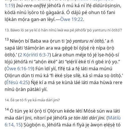
1:19
)
Inú-rere-onífẹ̀ẹ́
Jèhófà ń mú ká ní ìfẹ́ dídúróṣinṣin,
kódà nínú ìṣòro tó gàgaàrá. Ó dájú pé ohun tó fani
lọ́kàn mọ́ra gan-an lèyí.—
Òwe 19:22
.
13. Báwo ló ṣe yẹ kí ó hàn nínú ìwà wa pé Jèhófà ‘pọ̀ yanturu ní òtítọ́’?
13
Níwọ̀n bí Baba wa ọ̀run ti
‘pọ̀ yanturu ní òtítọ́,’
a ń
sapá láti ‘dámọ̀ràn ara wa gẹ́gẹ́ bí òjíṣẹ́ rẹ̀ nípa ọ̀rọ̀
òtítọ́.’ (
2 Kọ́ríńtì 6:3-7
) Lára ohun méje tó jẹ́ ìṣe-họ́ọ̀-sí
lójú Jèhófà ni “ahọ́n èké” àti “ẹlẹ́rìí èké tí ń gbé irọ́ yọ.”
(
Òwe 6:16-19
) Fún ìdí yìí, fífẹ́ tá a fẹ́ láti máa múnú
Ọlọ́run dùn ti mú ká ‘fi èké ṣíṣe sílẹ̀, ká sì máa sọ òtítọ́.’
(
Éfésù 4:25
) Ǹjẹ́ kí a má ṣe kùnà láé láti máa hùwà rere
nínú ọ̀ràn pàtàkì yìí.
14. Èé ṣe tó fi yẹ ká máa dárí jini?
14
Ó tún yẹ kí ọ̀rọ̀ tí Ọlọ́run kéde létí Mósè sún wa láti
máa dárí jini, nítorí pé Jèhófà
ṣe tán láti dárí jini.
(
Mátíù
6:14, 15
) Ṣùgbọ́n o, Jèhófà máa ń fìyà jẹ àwọn ẹlẹ́ṣẹ̀ tó