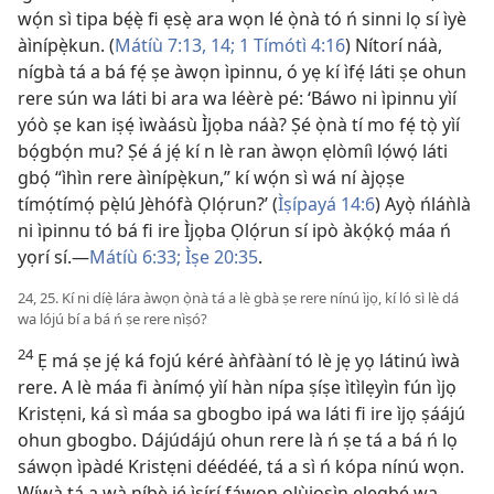
wọ́n sì tipa bẹ́ẹ̀ fi ẹsẹ̀ ara wọn lé ọ̀nà tó ń sinni lọ sí ìyè
àìnípẹ̀kun. (
Mátíù 7:13, 14;
1 Tímótì 4:16
) Nítorí náà,
nígbà tá a bá fẹ́ ṣe àwọn ìpinnu, ó yẹ kí ìfẹ́ láti ṣe ohun
rere sún wa láti bi ara wa léèrè pé: ‘Báwo ni ìpinnu yìí
yóò ṣe kan iṣẹ́ ìwàásù Ìjọba náà? Ṣé ọ̀nà tí mo fẹ́ tọ̀ yìí
bọ́gbọ́n mu? Ṣé á jẹ́ kí n lè ran àwọn ẹlòmíì lọ́wọ́ láti
gbọ́ “ìhìn rere àìnípẹ̀kun,” kí wọ́n sì wá ní àjọṣe
tímọ́tímọ́ pẹ̀lú Jèhófà Ọlọ́run?’ (
Ìṣípayá 14:6
) Ayọ̀ ńláǹlà
ni ìpinnu tó bá fi ire Ìjọba Ọlọ́run sí ipò àkọ́kọ́ máa ń
yọrí sí.—
Mátíù 6:33;
Ìṣe 20:35
.
24, 25. Kí ni díẹ̀ lára àwọn ọ̀nà tá a lè gbà ṣe rere nínú ìjọ, kí ló sì lè dá
wa lójú bí a bá ń ṣe rere nìṣó?
24
Ẹ má ṣe jẹ́ ká fojú kéré àǹfààní tó lè jẹ yọ látinú ìwà
rere. A lè máa fi ànímọ́ yìí hàn nípa ṣíṣe ìtìlẹyìn fún ìjọ
Kristẹni, ká sì máa sa gbogbo ipá wa láti fi ire ìjọ ṣáájú
ohun gbogbo. Dájúdájú ohun rere là ń ṣe tá a bá ń lọ
sáwọn ìpàdé Kristẹni déédéé, tá a sì ń kópa nínú wọn.
Wíwà tá a wà níbẹ̀ jẹ́ ìṣírí fáwọn olùjọsìn ẹlẹgbẹ́ wa.