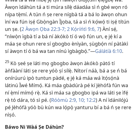
Àwọn ìdáhùn tá a ti múra sílẹ̀ dáadáa sì ń gbé wọn ró
nípa tẹ̀mí. A tún ń ṣe rere nígbà tá a bá lo àwọn ohun
ìní wa fún iṣẹ́ Gbọ̀ngàn Ìjọba, tá a sì ń kọ́wọ́ ti iṣẹ́ títún
un ṣe. (
2 Àwọn Ọba 22:3-7;
2 Kọ́ríńtì 9:6, 7
) Àní sẹ́,
“níwọ̀n ìgbà tí a bá ní àkókò tí ó wọ̀ fún un, ẹ jẹ́ kí a
máa ṣe ohun rere sí gbogbo ènìyàn, ṣùgbọ́n ní pàtàkì
sí àwọn tí ó bá wa tan nínú ìgbàgbọ́.”—
Gálátíà 6:10
.
25
Kò ṣeé ṣe láti mọ gbogbo àwọn àkókò pàtó tí
àǹfààní láti ṣe rere yóò ṣí sílẹ̀. Nítorí náà, bá a ṣe ń bá
onírúurú ipò tuntun pàdé, ẹ jẹ́ ká máa wá ìtọ́sọ́nà
látinú Ìwé Mímọ́. Ká máa gbàdúrà pé kí Jèhófà fún wa
ní ẹ̀mí mímọ́ rẹ̀. Ká sì máa sa gbogbo ipá wa láti ṣe ìfẹ́
rẹ̀ tó dára, tó sì pé. (
Róòmù 2:9, 10;
12:2
) A ní ìdánilójú
pé Jèhófà yóò bù kún wa lọ́pọ̀ yanturu bí a bá ń ṣe rere
nìṣó.
Báwo Ni Wàá Ṣe Dáhùn?