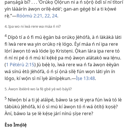
panṣágà bí? . . . ‘Orúkọ Ọlọ́run ni a ń sọ̀rọ̀ òdì sí ní tìtorí
yín láàárín àwọn orílẹ̀-èdè’; gan-an gẹ́gẹ́ bí a ti kọ̀wé
rẹ̀.”—
Róòmù 2:21, 22,
24
.
4. Ipa wo ni ìwà rere wa máa ń ní?
4
Dípò tí a ó fi mú ẹ̀gàn bá orúkọ Jèhófà, à ń làkàkà láti
fi ìwà rere wa yin orúkọ rẹ̀ lógo. Èyí máa ń ní ipa rere
lórí àwọn tó wà lóde ìjọ Kristẹni. Ọ̀kan lára ipa rere tó
ń ní ni pé ó ń mú kí kẹ́kẹ́ pa mọ́ àwọn alátakò wa lẹ́nu.
(
1 Pétérù 2:15
) Jù bẹ́ẹ̀ lọ, ìwà rere wa ń fa àwọn èèyàn
wá sínú ètò Jèhófà, ó ń ṣí ọ̀nà sílẹ̀ fún wọn láti yìn ín
lógo, kí wọ́n sì ní ìyè àìnípẹ̀kun.—
Ìṣe 13:48
.
5. Àwọn ìbéèrè wo la fẹ́ gbé yẹ̀ wò báyìí?
5
Níwọ̀n bí a ti jẹ́ aláìpé, báwo la ṣe lè yẹra fún ìwà tó lè
tàbùkù Jèhófà, kí ó sì mú kí àwọn tó ń wá òtítọ́ kọsẹ̀?
Àní, báwo la ṣe lè kẹ́sẹ járí nínú ṣíṣe rere?
Èso Ìmọ́lẹ̀