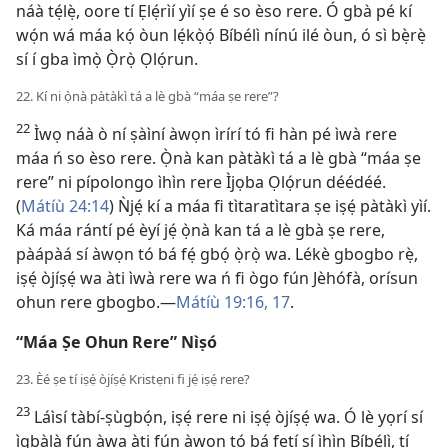
náà tẹ́lẹ̀, oore tí Ẹlẹ́rìí yìí ṣe é so èso rere. Ó gbà pé kí
wọ́n wá máa kọ́ òun lẹ́kọ̀ọ́ Bíbélì nínú ilé òun, ó sì bẹ̀rẹ̀
sí í gba ìmọ̀ Ọ̀rọ̀ Ọlọ́run.
22. Kí ni ọ̀nà pàtàkì tá a lè gbà “máa ṣe rere”?
22
Ìwọ náà ò ní ṣàìní àwọn ìrírí tó fi hàn pé ìwà rere
máa ń so èso rere. Ọ̀nà kan pàtàkì tá a lè gbà “máa ṣe
rere” ni pípolongo ìhìn rere Ìjọba Ọlọ́run déédéé.
(
Mátíù 24:14
) Ǹjẹ́ kí a máa fi tìtaratìtara ṣe iṣẹ́ pàtàkì yìí.
Ká máa rántí pé èyí jẹ́ ọ̀nà kan tá a lè gbà ṣe rere,
pàápàá sí àwọn tó bá fẹ́ gbọ́ ọ̀rọ̀ wa. Lékè gbogbo rẹ̀,
iṣẹ́ òjíṣẹ́ wa àti ìwà rere wa ń fi ògo fún Jèhófà, orísun
ohun rere gbogbo.—
Mátíù 19:16, 17
.
“Máa Ṣe Ohun Rere” Nìṣó
23. Èé ṣe tí iṣẹ́ òjíṣẹ́ Kristẹni fi jẹ́ iṣẹ́ rere?
23
Láìsí tàbí-ṣùgbọ́n, iṣẹ́ rere ni iṣẹ́ òjíṣẹ́ wa. Ó lè yọrí sí
ìgbàlà fún àwa àti fún àwọn tó bá fetí sí ìhìn Bíbélì, tí