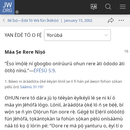
JW.ORG
Wọlé
(opens
Yí
Wa
GB
new
èdè
JW.ORG
YÍ
Ilé Ìṣọ́—Ẹ̀dà Tó Wà fún Ìkẹ́kọ̀ọ́ | January 15, 2002
window)
ìkànnì
JÁ
pa
YAN ÈDÈ TÓ O FẸ́
dà
Máa Ṣe Rere Nìṣó
“Èso ìmọ́lẹ̀ ní gbogbo onírúurú ohun rere àti òdodo àti
òtítọ́ nínú.”—
ÉFÉSÙ 5:9
.
1. Báwo ni àràádọ́ta ọ̀kẹ́ èèyàn lónìí ṣe ń fi hàn pé àwọn fohùn ṣọ̀kan
pẹ̀lú ọ̀rọ̀
Sáàmù 31:19
?
OHUN rere tó dára jù lọ téèyàn èyíkéyìí lè ṣe ni kí ó
máa yin Jèhófà lógo. Lónìí, àràádọ́ta ọ̀kẹ́ ló ń ṣe bẹ́ẹ̀, bí
wọ́n ṣe ń yin Ọlọ́run fún oore rẹ̀. Gẹ́gẹ́ bí Ẹlẹ́rìí olóòótọ́
fún Jèhófà, tọkàntọkàn la fohùn ṣọ̀kan pẹ̀lú onísáàmù
náà tó kọ ọ́ lórin pé: “Oore rẹ mà pọ̀ yanturu o, èyí tí o