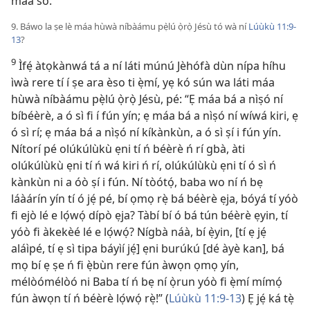
máa so.
9. Báwo la ṣe lè máa hùwà níbàámu pẹ̀lú ọ̀rọ̀ Jésù tó wà ní
Lúùkù 11:9-
13
?
9
Ìfẹ́ àtọkànwá tá a ní láti múnú Jèhófà dùn nípa híhu
ìwà rere tí í ṣe ara èso ti ẹ̀mí, yẹ kó sún wa láti máa
hùwà níbàámu pẹ̀lú ọ̀rọ̀ Jésù, pé: “Ẹ máa bá a nìṣó ní
bíbéèrè, a ó sì fi í fún yín; ẹ máa bá a nìṣó ní wíwá kiri, ẹ
ó sì rí; ẹ máa bá a nìṣó ní kíkànkùn, a ó sì ṣí i fún yín.
Nítorí pé olúkúlùkù ẹni tí ń béèrè ń rí gbà, àti
olúkúlùkù ẹni tí ń wá kiri ń rí, olúkúlùkù ẹni tí ó sì ń
kànkùn ni a óò ṣí i fún. Ní tòótọ́, baba wo ní ń bẹ
láàárín yín tí ó jẹ́ pé, bí ọmọ rẹ̀ bá béèrè ẹja, bóyá tí yóò
fi ejò lé e lọ́wọ́ dípò ẹja? Tàbí bí ó bá tún béèrè ẹyin, tí
yóò fi àkekèé lé e lọ́wọ́? Nígbà náà, bí ẹ̀yin, [tí ẹ jẹ́
aláìpé, tí ẹ sì tipa báyìí jẹ́] ẹni burúkú [dé àyè kan], bá
mọ bí ẹ ṣe ń fi ẹ̀bùn rere fún àwọn ọmọ yín,
mélòómélòó ni Baba tí ń bẹ ní ọ̀run yóò fi ẹ̀mí mímọ́
fún àwọn tí ń béèrè lọ́wọ́ rẹ̀!” (
Lúùkù 11:9-13
) Ẹ jẹ́ ká tẹ̀