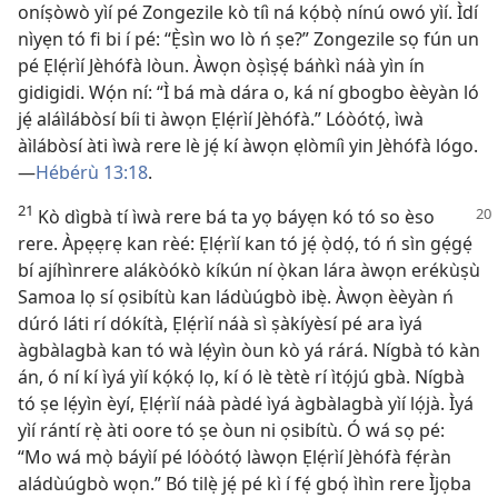
oníṣòwò yìí pé Zongezile kò tíì ná kọ́bọ̀ nínú owó yìí. Ìdí
nìyẹn tó fi bi í pé: “Ẹ̀sìn wo lò ń ṣe?” Zongezile sọ fún un
pé Ẹlẹ́rìí Jèhófà lòun. Àwọn òṣìṣẹ́ báǹkì náà yìn ín
gidigidi. Wọ́n ní: “Ì bá mà dára o, ká ní gbogbo èèyàn ló
jẹ́ aláìlábòsí bíi ti àwọn Ẹlẹ́rìí Jèhófà.” Lóòótọ́, ìwà
àìlábòsí àti ìwà rere lè jẹ́ kí àwọn ẹlòmíì yin Jèhófà lógo.
—
Hébérù 13:18
.
21
Kò dìgbà tí ìwà rere bá ta yọ báyẹn kó tó so èso
rere. Àpẹẹrẹ kan rèé: Ẹlẹ́rìí kan tó jẹ́ ọ̀dọ́, tó ń sìn gẹ́gẹ́
bí ajíhìnrere alákòókò kíkún ní ọ̀kan lára àwọn erékùṣù
Samoa lọ sí ọsibítù kan ládùúgbò ibẹ̀. Àwọn èèyàn ń
dúró láti rí dókítà, Ẹlẹ́rìí náà sì ṣàkíyèsí pé ara ìyá
àgbàlagbà kan tó wà lẹ́yìn òun kò yá rárá. Nígbà tó kàn
án, ó ní kí ìyá yìí kọ́kọ́ lọ, kí ó lè tètè rí ìtọ́jú gbà. Nígbà
tó ṣe lẹ́yìn èyí, Ẹlẹ́rìí náà pàdé ìyá àgbàlagbà yìí lọ́jà. Ìyá
yìí rántí rẹ̀ àti oore tó ṣe òun ni ọsibítù. Ó wá sọ pé:
“Mo wá mọ̀ báyìí pé lóòótọ́ làwọn Ẹlẹ́rìí Jèhófà fẹ́ràn
aládùúgbò wọn.” Bó tilẹ̀ jẹ́ pé kì í fẹ́ gbọ́ ìhìn rere Ìjọba