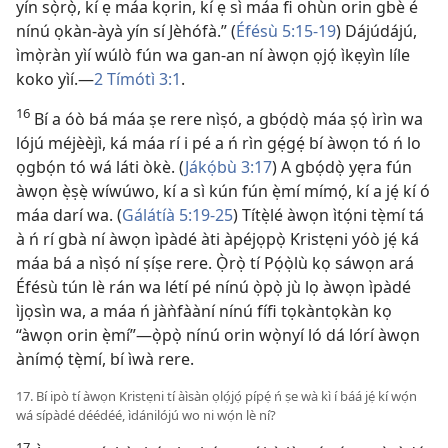
yín sọ̀rọ̀, kí ẹ máa kọrin, kí ẹ sì máa fi ohùn orin gbè é
nínú ọkàn-àyà yín sí Jèhófà.” (
Éfésù 5:15-19
) Dájúdájú,
ìmọ̀ràn yìí wúlò fún wa gan-an ní àwọn ọjọ́ ìkẹyìn líle
koko yìí.—
2 Tímótì 3:1
.
16
Bí a óò bá máa ṣe rere nìṣó, a gbọ́dọ̀ máa ṣọ́ ìrìn wa
lójú méjèèjì, ká máa rí i pé a ń rìn gẹ́gẹ́ bí àwọn tó ń lo
ọgbọ́n tó wá láti òkè. (
Jákọ́bù 3:17
) A gbọ́dọ̀ yẹra fún
àwọn ẹ̀ṣẹ̀ wíwúwo, kí a sì kún fún ẹ̀mí mímọ́, kí a jẹ́ kí ó
máa darí wa. (
Gálátíà 5:19-25
) Títẹ̀lé àwọn ìtọ́ni tẹ̀mí tá
à ń rí gbà ní àwọn ìpàdé àti àpéjọpọ̀ Kristẹni yóò jẹ́ ká
máa bá a nìṣó ní ṣíṣe rere. Ọ̀rọ̀ tí Pọ́ọ̀lù kọ sáwọn ará
Éfésù tún lè rán wa létí pé nínú ọ̀pọ̀ jù lọ àwọn ìpàdé
ìjọsìn wa, a máa ń jàǹfààní nínú fífi tọkàntọkàn kọ
“àwọn orin ẹ̀mí”—ọ̀pọ̀ nínú orin wọ̀nyí ló dá lórí àwọn
ànímọ́ tẹ̀mí, bí ìwà rere.
17. Bí ipò tí àwọn Kristẹni tí àìsàn ọlọ́jọ́ pípẹ́ ń ṣe wà kì í báá jẹ́ kí wọ́n
wá sípàdé déédéé, ìdánilójú wo ni wọ́n lè ní?
17