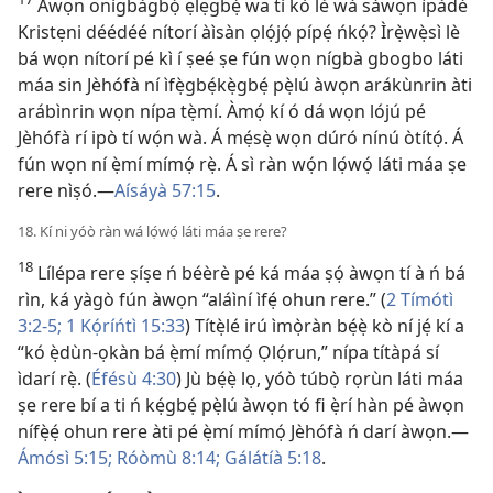
Àwọn onígbàgbọ́ ẹlẹgbẹ́ wa tí kò lè wá sáwọn ìpàdé
Kristẹni déédéé nítorí àìsàn ọlọ́jọ́ pípẹ́ ńkọ́? Ìrẹ̀wẹ̀sì lè
bá wọn nítorí pé kì í ṣeé ṣe fún wọn nígbà gbogbo láti
máa sin Jèhófà ní ìfẹ̀gbẹ́kẹ̀gbẹ́ pẹ̀lú àwọn arákùnrin àti
arábìnrin wọn nípa tẹ̀mí. Àmọ́ kí ó dá wọn lójú pé
Jèhófà rí ipò tí wọ́n wà. Á mẹ́sẹ̀ wọn dúró nínú òtítọ́. Á
fún wọn ní ẹ̀mí mímọ́ rẹ̀. Á sì ràn wọ́n lọ́wọ́ láti máa ṣe
rere nìṣó.—
Aísáyà 57:15
.
18. Kí ni yóò ràn wá lọ́wọ́ láti máa ṣe rere?
18
Lílépa rere ṣíṣe ń béèrè pé ká máa ṣọ́ àwọn tí à ń bá
rìn, ká yàgò fún àwọn “aláìní ìfẹ́ ohun rere.” (
2 Tímótì
3:2-5;
1 Kọ́ríńtì 15:33
) Títẹ̀lé irú ìmọ̀ràn bẹ́ẹ̀ kò ní jẹ́ kí a
“kó ẹ̀dùn-ọkàn bá ẹ̀mí mímọ́ Ọlọ́run,” nípa títàpá sí
ìdarí rẹ̀. (
Éfésù 4:30
) Jù bẹ́ẹ̀ lọ, yóò túbọ̀ rọrùn láti máa
ṣe rere bí a ti ń kẹ́gbẹ́ pẹ̀lú àwọn tó fi ẹ̀rí hàn pé àwọn
nífẹ̀ẹ́ ohun rere àti pé ẹ̀mí mímọ́ Jèhófà ń darí àwọn.—
Ámósì 5:15;
Róòmù 8:14;
Gálátíà 5:18
.