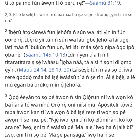
ti tò pa mọ́ fún àwọn tí ó bẹ̀rù rẹ!”—
Sáàmù 31:19
.
2, 3. Kí ló lè ṣẹlẹ̀ bí ìwà rere ò bá máa bá iṣẹ́ sísọni di ọmọ ẹ̀yìn tí à ń ṣe
rìn?
2
Ìbẹ̀rù àtọkànwá fún Jèhófà ń sún wa láti yìn ín fún
oore rẹ̀. Ìbẹ̀rù yìí tún ń sún wa láti ‘gbé Jèhófà lárugẹ,
láti máa fi ìbùkún fún un, àti láti máa sọ̀rọ̀ nípa ògo ipò
ọba rẹ̀.’ (
Sáàmù 145:10-13
) Ìdí nìyẹn tí a fi ń fi
tìtaratìtara ṣiṣẹ́ ìwàásù Ìjọba náà, tá a sì ń sọni di ọmọ
ẹ̀yìn. (
Mátíù 24:14;
28:19, 20
) Láìṣẹ̀ṣẹ̀ tún máa sọ ọ́, ìwà
rere gbọ́dọ̀ máa bá iṣẹ́ ìwàásù tí à ń ṣe rìn. Àìjẹ́ bẹ́ẹ̀, a lè
mú ẹ̀gàn bá orúkọ mímọ́ Jèhófà.
3
Ọ̀pọ̀ èèyàn tó sọ pé àwọn ń sin Ọlọ́run ni ìwà wọn kò
bá ìlànà tó wà nínú Ọ̀rọ̀ rẹ̀ onímìísí mu. Àpọ́sítélì kọ̀wé
nípa àwọn kan tí ìwà wọn ò bá iṣẹ́ rere tí wọ́n sọ pé
àwọn ń ṣe mu, pé: “Ǹjẹ́ ìwọ, ẹni tí ń kọ́ ẹlòmíràn, kò kọ́
ara rẹ? Ìwọ, ẹni tí ń wàásù pé ‘Má jalè,’ ìwọ ha ń jalè bí?
Ìwọ, ẹni tí ń sọ pé ‘Má ṣe panṣágà,’ ìwọ ha ń ṣe