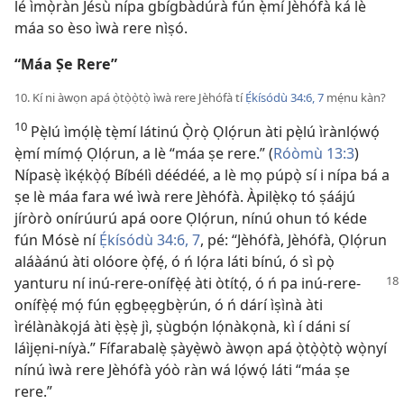
lé ìmọ̀ràn Jésù nípa gbígbàdúrà fún ẹ̀mí Jèhófà ká lè
máa so èso ìwà rere nìṣó.
“Máa Ṣe Rere”
10. Kí ni àwọn apá ọ̀tọ̀ọ̀tọ̀ ìwà rere Jèhófà tí
Ẹ́kísódù 34:6, 7
mẹ́nu kàn?
10
Pẹ̀lú ìmọ́lẹ̀ tẹ̀mí látinú Ọ̀rọ̀ Ọlọ́run àti pẹ̀lú ìrànlọ́wọ́
ẹ̀mí mímọ́ Ọlọ́run, a lè “máa ṣe rere.” (
Róòmù 13:3
)
Nípasẹ̀ ìkẹ́kọ̀ọ́ Bíbélì déédéé, a lè mọ púpọ̀ sí i nípa bá a
ṣe lè máa fara wé ìwà rere Jèhófà. Àpilẹ̀kọ tó ṣáájú
jíròrò onírúurú apá oore Ọlọ́run, nínú ohun tó kéde
fún Mósè ní
Ẹ́kísódù 34:6, 7
, pé: “Jèhófà, Jèhófà, Ọlọ́run
aláàánú àti olóore ọ̀fẹ́, ó ń lọ́ra láti bínú, ó sì pọ̀
yanturu ní inú-rere-onífẹ̀ẹ́ àti òtítọ́, ó
ń pa inú-rere-
onífẹ̀ẹ́ mọ́ fún ẹgbẹẹgbẹ̀rún, ó ń dárí ìṣìnà àti
ìrélànàkọjá àti ẹ̀ṣẹ̀ jì, ṣùgbọ́n lọ́nàkọnà, kì í dáni sí
láìjẹni-níyà.” Fífarabalẹ̀ ṣàyẹ̀wò àwọn apá ọ̀tọ̀ọ̀tọ̀ wọ̀nyí
nínú ìwà rere Jèhófà yóò ràn wá lọ́wọ́ láti “máa ṣe
rere.”