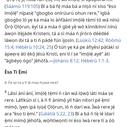
(
Sáàmù 119:105
) Bí a bá fẹ́ máa bá a nìṣó ní síso “èso
ìmọ́lẹ̀” nípasẹ̀ “gbogbo onírúurú ohun rere,” ìgbà
gbogbo ló yẹ ká máa lo àǹfààní ìmọ́lẹ̀ tẹ̀mí tó wà nínú
Ọ̀rọ̀ Ọlọ́run, èyí tá a máa ń gbé yẹ̀ wò kínníkínní nínú
àwọn ìtẹ̀jáde Kristẹni, tá a sì máa ń jíròrò déédéé
láwọn ibi tá a ti ń pàdé fún ìjọsìn. (
Lúùkù 12:42;
Róòmù
15:4;
Hébérù 10:24, 25
) Ó tún yẹ ká pe àfiyèsí pàtàkì sí
àpẹẹrẹ àti ẹ̀kọ́ Jésù Kristi, ẹni tí í ṣe “ìmọ́lẹ̀ ayé” àti
“àgbéyọ ògo” Jèhófà.—
Jòhánù 8:12;
Hébérù 1:1-3
.
Èso Ti Ẹ̀mí
8. Èé ṣe tá a fi lè máa hùwà rere?
8
Láìsí àní-àní, ìmọ́lẹ̀ tẹ̀mí ń ràn wá lọ́wọ́ láti máa ṣe
rere. Láfikún sí i, à ń fi ànímọ́ yìí hàn nítorí pé ẹ̀mí
mímọ́, ìyẹn ipá ìṣiṣẹ́ Ọlọ́run, ló ń darí wa. Ìwà rere jẹ́
ara “èso ti ẹ̀mí.” (
Gálátíà 5:22, 23
) Bí a bá ń tẹ̀ lé ìdarí
ẹ̀mí mímọ́ Jèhófà, wọ̀ǹtìwọnti ni èso ìwà rere tí a óò