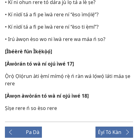
• Kí ni ohun rere tó dára jù lọ tá a lè ṣe?
• Kí nìdí tá a fi pe ìwà rere ní “èso ìmọ́lẹ̀”?
• Kí nìdí tá a fi pe ìwà rere ní “èso ti ẹ̀mí”?
• Irú àwọn èso wo ni ìwà rere wa máa ń so?
[Ìbéèrè fún Ìkẹ́kọ̀ọ́]
[Àwòrán tó wà ní ojú ìwé 17]
Ọ̀rọ̀ Ọlọ́run àti ẹ̀mí mímọ́ rẹ̀ ń ràn wá lọ́wọ́ láti máa ṣe
rere
[Àwọn àwòrán tó wà ní ojú ìwé 18]
Ṣíṣe rere ń so èso rere
Pa Dà
Èyí Tó Kàn