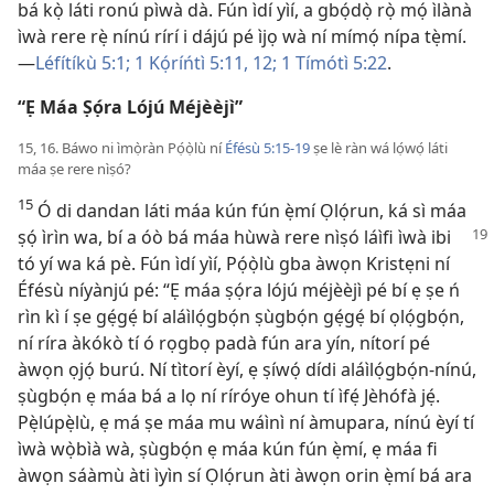
bá kọ̀ láti ronú pìwà dà. Fún ìdí yìí, a gbọ́dọ̀ rọ̀ mọ́ ìlànà
ìwà rere rẹ̀ nínú rírí i dájú pé ìjọ wà ní mímọ́ nípa tẹ̀mí.
—
Léfítíkù 5:1;
1 Kọ́ríńtì 5:11, 12;
1 Tímótì 5:22
.
“Ẹ Máa Ṣọ́ra Lójú Méjèèjì”
15, 16. Báwo ni ìmọ̀ràn Pọ́ọ̀lù ní
Éfésù 5:15-19
ṣe lè ràn wá lọ́wọ́ láti
máa ṣe rere nìṣó?
15
Ó di dandan láti máa kún fún ẹ̀mí Ọlọ́run, ká sì máa
ṣọ́ ìrìn wa, bí a óò bá máa
hùwà rere nìṣó láìfi ìwà ibi
tó yí wa ká pè. Fún ìdí yìí, Pọ́ọ̀lù gba àwọn Kristẹni ní
Éfésù níyànjú pé: “Ẹ máa ṣọ́ra lójú méjèèjì pé bí ẹ ṣe ń
rìn kì í ṣe gẹ́gẹ́ bí aláìlọ́gbọ́n ṣùgbọ́n gẹ́gẹ́ bí ọlọ́gbọ́n,
ní ríra àkókò tí ó rọgbọ padà fún ara yín, nítorí pé
àwọn ọjọ́ burú. Ní tìtorí èyí, ẹ ṣíwọ́ dídi aláìlọ́gbọ́n-nínú,
ṣùgbọ́n ẹ máa bá a lọ ní ríróye ohun tí ìfẹ́ Jèhófà jẹ́.
Pẹ̀lúpẹ̀lù, ẹ má ṣe máa mu wáìnì ní àmupara, nínú èyí tí
ìwà wọ̀bìà wà, ṣùgbọ́n ẹ máa kún fún ẹ̀mí, ẹ máa fi
àwọn sáàmù àti ìyìn sí Ọlọ́run àti àwọn orin ẹ̀mí bá ara