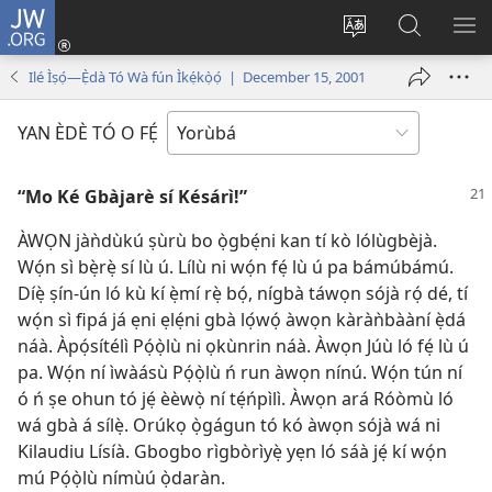
JW.ORG
Wọlé
(opens
Yí
Wa
GB
new
èdè
JW.ORG
YÍ
Ilé Ìṣọ́—Ẹ̀dà Tó Wà fún Ìkẹ́kọ̀ọ́ | December 15, 2001
window)
ìkànnì
JÁ
pa
YAN ÈDÈ TÓ O FẸ́
dà
“Mo Ké Gbàjarè sí Késárì!”
ÀWỌN jàǹdùkú ṣùrù bo ọ̀gbẹ́ni kan tí kò lólùgbèjà.
Wọ́n sì bẹ̀rẹ̀ sí lù ú. Lílù ni wọ́n fẹ́ lù ú pa bámúbámú.
Díẹ̀ ṣín-ún ló kù kí ẹ̀mí rẹ̀ bọ́, nígbà táwọn sójà rọ́ dé, tí
wọ́n sì fipá já ẹni ẹlẹ́ni gbà lọ́wọ́ àwọn kàràǹbààní ẹ̀dá
náà. Àpọ́sítélì Pọ́ọ̀lù ni ọkùnrin náà. Àwọn Júù ló fẹ́ lù ú
pa. Wọ́n ní ìwàásù Pọ́ọ̀lù ń run àwọn nínú. Wọ́n tún ní
ó ń ṣe ohun tó jẹ́ èèwọ̀ ní tẹ́ńpìlì. Àwọn ará Róòmù ló
wá gbà á sílẹ̀. Orúkọ ọ̀gágun tó kó àwọn sójà wá ni
Kilaudiu Lísíà. Gbogbo rìgbòrìyẹ̀ yẹn ló sáà jẹ́ kí wọ́n
mú Pọ́ọ̀lù nímùú ọ̀daràn.