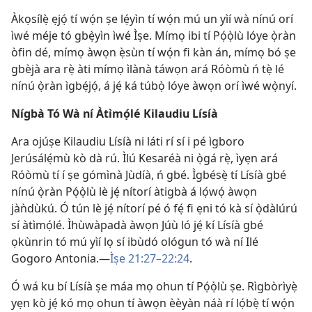
Àkọsílẹ̀ ẹjọ́ tí wọ́n ṣe lẹ́yìn tí wọ́n mú un yìí wà nínú orí
ìwé méje tó gbẹ̀yìn ìwé Ìṣe. Mímọ ibi tí Pọ́ọ̀lù lóye ọ̀ràn
òfin dé, mímọ àwọn ẹ̀sùn tí wọ́n fi kàn án, mímọ bó ṣe
gbèjà ara rẹ̀ àti mímọ ìlànà táwọn ará Róòmù ń tẹ̀ lé
nínú ọ̀ràn ìgbẹ́jọ́, á jẹ́ ká túbọ̀ lóye àwọn orí ìwé wọ̀nyí.
Nígbà Tó Wà ní Àtìmọ́lé Kilaudiu Lísíà
Ara ojúṣe Kilaudiu Lísíà ni láti rí sí i pé ìgboro
Jerúsálẹ́mù kò dà rú. Ìlú Kesaréà ni ọ̀gá rẹ̀, ìyẹn ará
Róòmù tí í ṣe gómìnà Jùdíà, ń gbé. Ìgbésẹ̀ tí Lísíà gbé
nínú ọ̀ràn Pọ́ọ̀lù lè jẹ́ nítorí àtigbà á lọ́wọ́ àwọn
jàǹdùkú. Ó tún lè jẹ́ nítorí pé ó fẹ́ fi ẹni tó kà sí ọ̀dàlúrú
sí àtìmọ́lé. Ìhùwàpadà àwọn Júù ló jẹ́ kí Lísíà gbé
ọkùnrin tó mú yìí lọ sí ibùdó ológun tó wà ní Ilé
Gogoro Antonia.—
Ìṣe 21:27–22:24
.
Ó wá ku bí Lísíà ṣe máa mọ ohun tí Pọ́ọ̀lù ṣe. Rìgbòrìyẹ̀
yẹn kò jẹ́ kó mọ ohun tí àwọn èèyàn náà rí lọ́bẹ̀ tí wọ́n