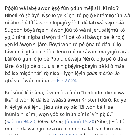
Pọ́ọ̀lù wà lábẹ́ àwọn ẹ̀ṣọ́ fún ọdún méjì sí i. Kí nìdí?
Bíbélì kò ṣàlàyé. Ńṣe ló yẹ kí ẹni tó pẹjọ́ kòtẹ́milọ́rùn wà
ní àtìmọ́lé títí àwọn olùpẹ̀jọ́ yóò fi dé láti wá ṣẹjọ́ náà.
Ṣùgbọ́n bóyá ńṣe ni àwọn Júù tó wà ní Jerúsálẹ́mù kò
yọjú rárá, nígbà tí wọ́n ti rí i pé kò sí báwọn ṣe lè rojọ́
yẹn kí àwọn sì jàre. Bóyá wọ́n rò pé ọ̀nà tó dáa jù lọ
táwọn lè gbà pa Pọ́ọ̀lù lẹ́nu mọ́ ni káwọn má yọjú rárá.
Láìfọ̀rọ̀ gùn, ó jọ pé Pọ́ọ̀lù déwájú Nérò, ó jọ pé ó dá a
láre, ó sì jọ pé ó tú u sílẹ̀ nígbẹ̀yìn-gbẹ́yín pé kí ó máa
bá iṣẹ́ míṣọ́nnárì rẹ̀ nìṣó—ìyẹn lẹ́yìn
ọdún márùn-ún
gbáko tí wọ́n mú un.—
Ìṣe 27:24
.
Kì í ṣòní, kì í ṣàná, làwọn ọ̀tá òtítọ́ “ti nfi ofin dimọ ìwa-
ika” kí wọ́n lè dá iṣẹ́ ìwàásù àwọn Kristẹni dúró. Kò yẹ
kí èyí yà wá lẹ́nu. Jésù sáà sọ pé: “Bí wọ́n bá ti ṣe
inúnibíni sí mi, wọn yóò ṣe inúnibíni sí yín pẹ̀lú.”
(
Sáàmù 94:20
,
Bibeli Mimọ;
Jòhánù 15:20
) Síbẹ̀, Jésù tún
mú un dá wa lójú pé a óò ní òmìnira láti sọ ìhìn rere