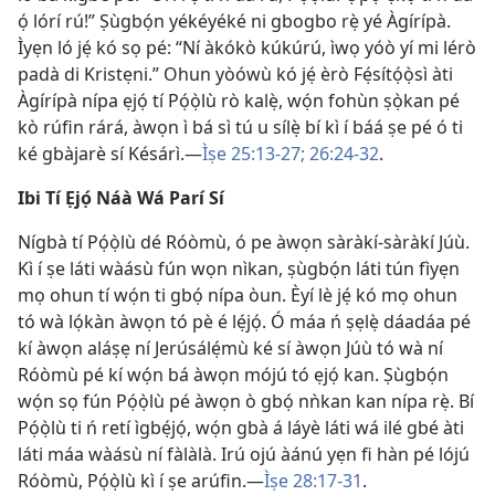
ọ́ lórí rú!” Ṣùgbọ́n yékéyéké ni gbogbo rẹ̀ yé Àgírípà.
Ìyẹn ló jẹ́ kó sọ pé: “Ní àkókò kúkúrú, ìwọ yóò yí mi lérò
padà di Kristẹni.” Ohun yòówù kó jẹ́ èrò Fẹ́sítọ́ọ̀sì àti
Àgírípà nípa ẹjọ́ tí Pọ́ọ̀lù rò kalẹ̀, wọ́n fohùn ṣọ̀kan pé
kò rúfin rárá, àwọn ì bá sì tú u sílẹ̀ bí kì í báá ṣe pé ó ti
ké gbàjarè sí Késárì.—
Ìṣe 25:13-27;
26:24-32
.
Ibi Tí Ẹjọ́ Náà Wá Parí Sí
Nígbà tí Pọ́ọ̀lù dé Róòmù, ó pe àwọn sàràkí-sàràkí Júù.
Kì í ṣe láti wàásù fún wọn nìkan, ṣùgbọ́n láti tún fìyẹn
mọ ohun tí wọ́n ti gbọ́ nípa òun. Èyí lè jẹ́ kó mọ ohun
tó wà lọ́kàn àwọn tó pè é lẹ́jọ́. Ó máa ń ṣẹlẹ̀ dáadáa pé
kí àwọn aláṣẹ ní Jerúsálẹ́mù ké sí àwọn Júù tó wà ní
Róòmù pé kí wọ́n bá àwọn mójú tó ẹjọ́ kan. Ṣùgbọ́n
wọ́n sọ fún Pọ́ọ̀lù pé àwọn ò gbọ́ nǹkan kan nípa rẹ̀. Bí
Pọ́ọ̀lù ti ń retí ìgbẹ́jọ́, wọ́n gbà á láyè láti wá ilé gbé àti
láti máa wàásù ní fàlàlà. Irú ojú àánú yẹn fi hàn pé lójú
Róòmù, Pọ́ọ̀lù kì í ṣe arúfin.—
Ìṣe 28:17-31
.