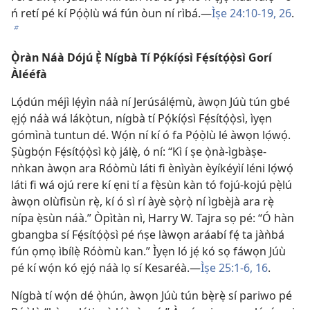
ń retí pé kí Pọ́ọ̀lù wá fún òun ní rìbá.—
Ìṣe 24:10-19,
26
.
b
Ọ̀ràn Náà Dójú Ẹ̀ Nígbà Tí Pọ́kíọ́sì Fẹ́sítọ́ọ̀sì Gorí
Àlééfà
Lọ́dún méjì lẹ́yìn náà ní Jerúsálẹ́mù, àwọn Júù tún gbé
ẹjọ́ náà wá lákọ̀tun, nígbà tí Pọ́kíọ́sì Fẹ́sítọ́ọ̀sì, ìyẹn
gómìnà tuntun dé. Wọ́n ní kí ó fa Pọ́ọ̀lù lé àwọn lọ́wọ́.
Ṣùgbọ́n Fẹ́sítọ́ọ̀sì kọ̀ jálẹ̀, ó ní: “Kì í ṣe ọ̀nà-ìgbàṣe-
nǹkan àwọn ara Róòmù láti fi ènìyàn èyíkéyìí léni lọ́wọ́
láti fi wá ojú rere kí ẹni tí a fẹ̀sùn kàn tó fojú-kojú pẹ̀lú
àwọn olùfisùn rẹ̀, kí ó sì rí àyè sọ̀rọ̀ ní ìgbèjà ara rẹ̀
nípa ẹ̀sùn náà.” Òpìtàn nì, Harry W. Tajra sọ pé: “Ó hàn
gbangba sí Fẹ́sítọ́ọ̀sì pé ńṣe làwọn aráabí fẹ́ ta jàǹbá
fún ọmọ ìbílẹ̀ Róòmù kan.” Ìyẹn ló jẹ́ kó sọ fáwọn Júù
pé kí wọ́n kó ẹjọ́ náà lọ sí Kesaréà.—
Ìṣe 25:1-6,
16
.
Nígbà tí wọ́n dé ọ̀hún, àwọn Júù tún bẹ̀rẹ̀ sí pariwo pé