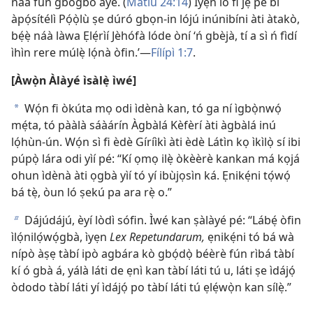
náà fún gbogbo ayé. (
Mátíù 24:14
) Ìyẹn ló fi jẹ́ pé bí
àpọ́sítélì Pọ́ọ̀lù ṣe dúró gbọn-in lójú inúnibíni àti àtakò,
bẹ́ẹ̀ náà làwa Ẹlẹ́rìí Jèhófà lóde òní ‘ń gbèjà, tí a sì ń fìdí
ìhìn rere múlẹ̀ lọ́nà òfin.’—
Fílípì 1:7
.
[Àwọ̀n Àlàyé ìsàlẹ̀ ìwé]
Wọ́n fi òkúta mọ odi ìdènà kan, tó ga ní ìgbọ̀nwọ́
a
mẹ́ta, tó pààlà sáàárín Àgbàlá Kèfèrí àti àgbàlá inú
lọ́hùn-ún. Wọ́n sì fi èdè Gíríìkì àti èdè Látìn kọ ìkìlọ̀ sí ibi
púpọ̀ lára odi yìí pé: “Kí ọmọ ilẹ̀ òkèèrè kankan má kọjá
ohun ìdènà àti ọgbà yìí tó yí ibùjọsìn ká. Ẹnikẹ́ni tọ́wọ́
bá tẹ̀, òun ló ṣekú pa ara rẹ̀ o.”
Dájúdájú, èyí lòdì sófin. Ìwé kan ṣàlàyé pé: “Lábẹ́ òfin
b
ìlọ́nilọ́wọ́gbà, ìyẹn
Lex Repetundarum,
ẹnikẹ́ni tó bá wà
nípò àṣẹ tàbí ipò agbára kò gbọ́dọ̀ béèrè fún rìbá tàbí
kí ó gbà á, yálà láti de ẹnì kan tàbí láti tú u, láti ṣe ìdájọ́
òdodo tàbí láti yí ìdájọ́ po tàbí láti tú ẹlẹ́wọ̀n kan sílẹ̀.”