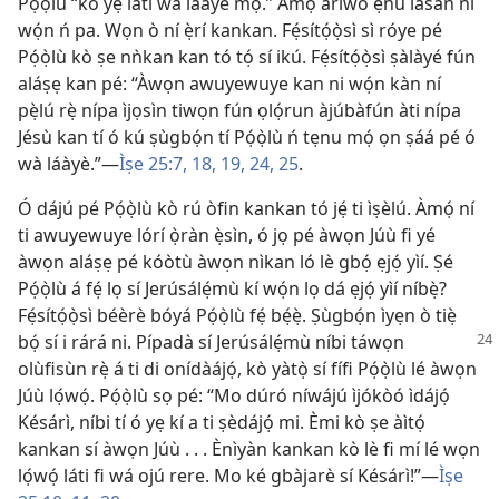
Pọ́ọ̀lù “kò yẹ láti wà láàyè mọ́.” Àmọ́ ariwo ẹnu lásán ni
wọ́n ń pa. Wọn ò ní ẹ̀rí kankan. Fẹ́sítọ́ọ̀sì sì róye pé
Pọ́ọ̀lù kò ṣe nǹkan kan tó tọ́ sí ikú. Fẹ́sítọ́ọ̀sì ṣàlàyé fún
aláṣẹ kan pé: “Àwọn awuyewuye kan ni wọ́n kàn ní
pẹ̀lú rẹ̀ nípa ìjọsìn tiwọn fún ọlọ́run àjúbàfún àti nípa
Jésù kan tí ó kú ṣùgbọ́n tí Pọ́ọ̀lù ń tẹnu mọ́ ọn ṣáá pé ó
wà láàyè.”—
Ìṣe 25:7,
18, 19,
24, 25
.
Ó dájú pé Pọ́ọ̀lù kò rú òfin kankan tó jẹ́ ti ìṣèlú. Àmọ́ ní
ti awuyewuye lórí ọ̀ràn ẹ̀sìn, ó jọ pé àwọn Júù fi yé
àwọn aláṣẹ pé kóòtù àwọn nìkan ló lè gbọ́ ẹjọ́ yìí. Ṣé
Pọ́ọ̀lù á fẹ́ lọ sí Jerúsálẹ́mù kí wọ́n lọ dá ẹjọ́ yìí níbẹ̀?
Fẹ́sítọ́ọ̀sì béèrè bóyá Pọ́ọ̀lù fẹ́ bẹ́ẹ̀. Ṣùgbọ́n ìyẹn ò tiẹ̀
bọ́ sí i rárá ni. Pípadà sí Jerúsálẹ́mù níbi
táwọn
olùfisùn rẹ̀ á ti di onídàájọ́, kò yàtọ̀ sí fífi Pọ́ọ̀lù lé àwọn
Júù lọ́wọ́. Pọ́ọ̀lù sọ pé: “Mo dúró níwájú ìjókòó ìdájọ́
Késárì, níbi tí ó yẹ kí a ti ṣèdájọ́ mi. Èmi kò ṣe àìtọ́
kankan sí àwọn Júù . . . Ènìyàn kankan kò lè fi mí lé wọn
lọ́wọ́ láti fi wá ojú rere. Mo ké gbàjarè sí Késárì!”—
Ìṣe