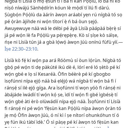
Nígbà tí Lísíà ò mọ ẹ̀sùn tí ì bá fi kan Pọ́ọ̀lù, ló bá ní kó
nìṣó níwájú Sànhẹ́dírìn kóun lè mọ̀dí tí ìlú fi dàrú.
Ṣùgbọ́n Pọ́ọ̀lù da àárín àwọn aráabí yẹn rú nígbà tó sọ
pé ọ̀ràn àjíǹde ni wọ́n tìtorí ẹ̀ ń bá òun ṣẹjọ́.
Awuyewuye náà wá le débi pé àyà Lísíà pàápàá bẹ̀rẹ̀ sí
já pé wọ́n lè fa Pọ́ọ̀lù ya pẹ́rẹpẹ̀rẹ. Kò sí ṣíṣe kò sáìṣe,
ńṣe ni Lísíà tún já a gbà lọ́wọ́ àwọn Júù onínú fùfù yìí.—
Ìṣe 22:30–23:10
.
Lísíà kò fẹ́ kí wọ́n pa ará Róòmù sí òun lọ́rùn. Nígbà tó
gbọ́ pé wọ́n ti dẹ pàkúté ikú dè é, lórí eré ló ṣètò pé kí
wọ́n gbé e lọ sí Kesaréà. Òfin béèrè pé kí gbogbo
ìsọfúnni nípa ẹjọ́ náà bá ẹlẹ́jọ́ wá nígbà tí wọ́n bá fi í
ránṣẹ́ sí ilé ẹjọ́ gíga. Ara ìsọfúnni tí wọn yóò fi ránṣẹ́ ni
àbájáde ìwádìí tí wọ́n kọ́ ṣe, ìdí tí wọ́n fi gbé ìgbésẹ̀ tí
wọ́n gbé àti èrò olùwádìí nípa ẹjọ́ náà. Ìsọfúnni tí Lísíà
fi ránṣẹ́ ni pé wọ́n ‘fẹ̀sùn kan Pọ́ọ̀lù nípa àwọn ọ̀ràn tó
jẹ mọ́ Òfin àwọn Júù, ó ní kì í ṣe nítorí ohunkóhun tí ó
yẹ fún ikú tàbí ìdè.’ Ó sì pàṣẹ pé kí àwọn tó fẹ̀sùn kan