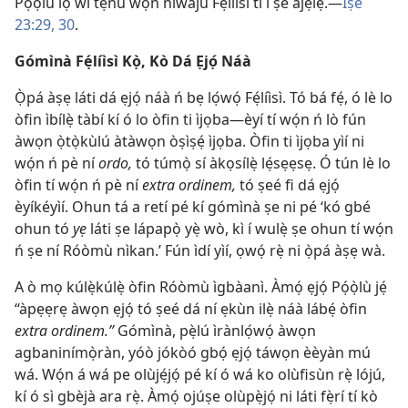
Pọ́ọ̀lù lọ wí tẹnu wọn níwájú Fẹ́líìsì tí í ṣe ajẹ́lẹ̀.—
Ìṣe
23:29, 30
.
Gómìnà Fẹ́líìsì Kọ̀, Kò Dá Ẹjọ́ Náà
Ọ̀pá àṣẹ láti dá ẹjọ́ náà ń bẹ lọ́wọ́ Fẹ́líìsì. Tó bá fẹ́, ó lè lo
òfin ìbílẹ̀ tàbí kí ó lo òfin ti ìjọba—èyí tí wọ́n ń lò fún
àwọn ọ̀tọ̀kùlú àtàwọn òṣìṣẹ́ ìjọba. Òfin ti ìjọba yìí ni
wọ́n ń pè ní
ordo,
tó túmọ̀ sí àkọsílẹ̀ lẹ́sẹẹsẹ. Ó tún lè lo
òfin tí wọ́n ń pè ní
extra ordinem,
tó ṣeé fi dá ẹjọ́
èyíkéyìí. Ohun tá a retí pé kí gómìnà ṣe ni pé ‘kó gbé
ohun tó
yẹ
láti ṣe lápapọ̀ yẹ̀ wò, kì í wulẹ̀ ṣe ohun tí wọ́n
ń ṣe ní Róòmù nìkan.’ Fún ìdí yìí, ọwọ́ rẹ̀ ni ọ̀pá àṣẹ wà.
A ò mọ kúlẹ̀kúlẹ̀ òfin Róòmù ìgbàanì. Àmọ́ ẹjọ́ Pọ́ọ̀lù jẹ́
“àpẹẹrẹ àwọn ẹjọ́ tó ṣeé dá ní ẹkùn ilẹ̀ náà lábẹ́ òfin
extra ordinem.”
Gómìnà, pẹ̀lú ìrànlọ́wọ́ àwọn
agbaninímọ̀ràn, yóò jókòó gbọ́ ẹjọ́ táwọn èèyàn mú
wá. Wọ́n á wá pe olùjẹ́jọ́ pé kí ó wá ko olùfisùn rẹ̀ lójú,
kí ó sì gbèjà ara rẹ̀. Àmọ́ ojúṣe olùpẹ̀jọ́ ni láti fẹ̀rí tí kò