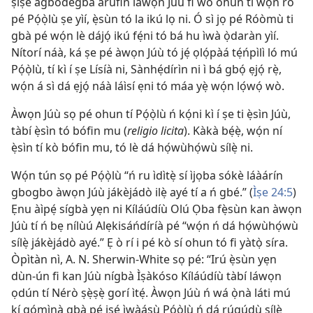
ṣíṣe agbódegbà arúfin làwọn Júù fi wo ohun tí wọ́n rò
pé Pọ́ọ̀lù ṣe yìí, ẹ̀sùn tó la ikú lọ ni. Ó sì jọ pé Róòmù ti
gbà pé wọ́n lè dájọ́ ikú fẹ́ni tó bá hu ìwà ọ̀daràn yìí.
Nítorí náà, ká ṣe pé àwọn Júù tó jẹ́ ọlọ́pàá tẹ́ńpìlì ló mú
Pọ́ọ̀lù, tí kì í ṣe Lísíà ni, Sànhẹ́dírìn ni ì bá gbọ́ ẹjọ́ rẹ̀,
wọ́n á sì dá ẹjọ́ náà láìsí ẹni tó máa yẹ̀ wọ́n lọ́wọ́ wò.
Àwọn Júù sọ pé ohun tí Pọ́ọ̀lù ń kọ́ni kì í ṣe ti ẹ̀sìn Júù,
tàbí ẹ̀sìn tó bófin mu (
religio licita
). Kàkà bẹ́ẹ̀, wọ́n ní
ẹ̀sìn tí kò bófin mu, tó lè dá họ́wùhọ́wù sílẹ̀ ni.
Wọ́n tún sọ pé Pọ́ọ̀lù “ń ru ìdìtẹ̀ sí ìjọba sókè láàárín
gbogbo àwọn Júù jákèjádò ilẹ̀ ayé tí a ń gbé.” (
Ìṣe 24:5
)
Ẹnu àìpẹ́ sígbà yẹn ni Kíláúdíù Olú Ọba fẹ̀sùn kan àwọn
Júù tí ń bẹ nílùú Alẹkisáńdíríà pé “wọ́n ń dá họ́wùhọ́wù
sílẹ̀ jákèjádò ayé.” Ẹ ò rí i pé kò sí ohun tó fi yàtọ̀ síra.
Òpìtàn nì, A. N. Sherwin-White sọ pé: “Irú ẹ̀sùn yẹn
dùn-ún fi kan Júù nígbà Ìṣàkóso Kíláúdíù tàbí láwọn
ọdún tí Nérò ṣẹ̀ṣẹ̀ gorí ìtẹ́. Àwọn Júù ń wá ọ̀nà láti mú
kí gómìnà gbà pé iṣẹ́ ìwàásù Pọ́ọ̀lù ń dá rúgúdù sílẹ̀