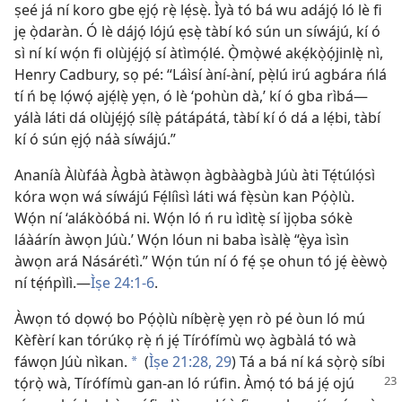
ṣeé já ní koro gbe ẹjọ́ rẹ̀ lẹ́sẹ̀. Ìyà tó bá wu adájọ́ ló lè fi
jẹ ọ̀daràn. Ó lè dájọ́ lójú ẹsẹ̀ tàbí kó sún un síwájú, kí ó
sì ní kí wọ́n fi olùjẹ́jọ́ sí àtìmọ́lé. Ọ̀mọ̀wé akẹ́kọ̀ọ́jinlẹ̀ nì,
Henry Cadbury, sọ pé: “Láìsí àní-àní, pẹ̀lú irú agbára ńlá
tí ń bẹ lọ́wọ́ ajẹ́lẹ̀ yẹn, ó lè ‘pohùn dà,’ kí ó gba rìbá—
yálà láti dá olùjẹ́jọ́ sílẹ̀ pátápátá, tàbí kí ó dá a lẹ́bi, tàbí
kí ó sún ẹjọ́ náà síwájú.”
Ananíà Àlùfáà Àgbà àtàwọn àgbààgbà Júù àti Tẹ́túlọ́sì
kóra wọn wá síwájú Fẹ́líìsì láti wá fẹ̀sùn kan Pọ́ọ̀lù.
Wọ́n ní ‘alákòóbá ni. Wọ́n ló ń ru ìdìtẹ̀ sí ìjọba sókè
láàárín àwọn Júù.’ Wọ́n lóun ni baba ìsàlẹ̀ “ẹ̀ya ìsìn
àwọn ará Násárétì.” Wọ́n tún ní ó fẹ́ ṣe ohun tó jẹ́ èèwọ̀
ní tẹ́ńpìlì.—
Ìṣe 24:1-6
.
Àwọn tó dọwọ́ bo Pọ́ọ̀lù níbẹ̀rẹ̀ yẹn rò pé òun ló mú
Kèfèrí kan tórúkọ rẹ̀ ń jẹ́ Tírófímù wọ àgbàlá tó wà
fáwọn Júù nìkan.
(
Ìṣe 21:28, 29
) Tá a bá ní ká sọ̀rọ̀ síbi
a
tọ́rọ̀ wà, Tírófímù
gan-an ló rúfin. Àmọ́ tó bá jẹ́ ojú