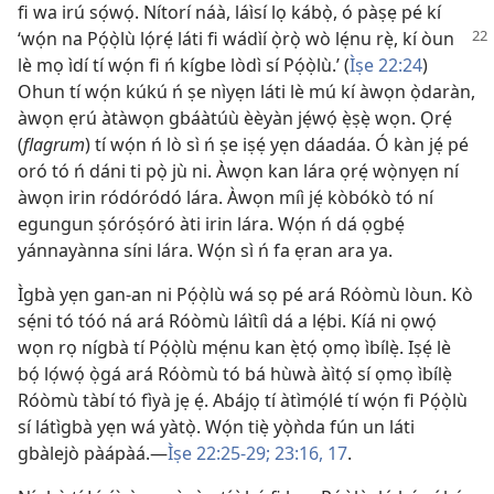
fi wa irú sọ́wọ́. Nítorí náà, láìsí lọ kábọ̀, ó pàṣẹ pé kí
‘wọ́n na Pọ́ọ̀lù
lọ́rẹ́ láti fi wádìí ọ̀rọ̀ wò lẹ́nu rẹ̀, kí òun
lè mọ ìdí tí wọ́n fi ń kígbe lòdì sí Pọ́ọ̀lù.’ (
Ìṣe 22:24
)
Ohun tí wọ́n kúkú ń ṣe nìyẹn láti lè mú kí àwọn ọ̀daràn,
àwọn ẹrú àtàwọn gbáàtúù èèyàn jẹ́wọ́ ẹ̀ṣẹ̀ wọn. Ọrẹ́
(
flagrum
) tí wọ́n ń lò sì ń ṣe iṣẹ́ yẹn dáadáa. Ó kàn jẹ́ pé
oró tó ń dáni ti pọ̀ jù ni. Àwọn kan lára ọrẹ́ wọ̀nyẹn ní
àwọn irin ródóródó lára. Àwọn míì jẹ́ kòbókò tó ní
egungun ṣóróṣóró àti irin lára. Wọ́n ń dá ọgbẹ́
yánnayànna síni lára. Wọ́n sì ń fa ẹran ara ya.
Ìgbà yẹn gan-an ni Pọ́ọ̀lù wá sọ pé ará Róòmù lòun. Kò
sẹ́ni tó tóó ná ará Róòmù láìtíì dá a lẹ́bi. Kíá ni ọwọ́
wọn rọ nígbà tí Pọ́ọ̀lù mẹ́nu kan ẹ̀tọ́ ọmọ ìbílẹ̀. Iṣẹ́ lè
bọ́ lọ́wọ́ ọ̀gá ará Róòmù tó bá hùwà àìtọ́ sí ọmọ ìbílẹ̀
Róòmù tàbí tó fìyà jẹ ẹ́. Abájọ tí àtìmọ́lé tí wọ́n fi Pọ́ọ̀lù
sí látìgbà yẹn wá yàtọ̀. Wọ́n tiẹ̀ yọ̀ǹda fún un láti
gbàlejò pàápàá.—
Ìṣe 22:25-29;
23:16, 17
.