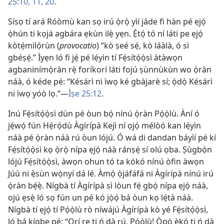
25:10, 11,
20
.
Sísọ tí ará Róòmù kan sọ irú ọ̀rọ̀ yìí jáde fi hàn pé ẹjọ́
ọ̀hún ti kọjá agbára ẹkùn ilẹ̀ yẹn. Ẹ̀tọ́ tó ní láti pe ẹjọ́
kòtẹ́milọ́rùn (
provocatio
) “kò ṣeé sẹ́, kò láàlà, ó sì
gbéṣẹ́.” Ìyẹn ló fi jẹ́ pé lẹ́yìn tí Fẹ́sítọ́ọ̀sì àtàwọn
agbaninímọ̀ràn rẹ̀ foríkorí láti fojú ṣùnnùkùn wo ọ̀ràn
náà, ó kéde pé: “Késárì ni ìwọ ké gbàjarè sí; ọ̀dọ̀ Késárì
ni ìwọ yóò lọ.”—
Ìṣe 25:12
.
Inú Fẹ́sítọ́ọ̀sì dùn pé òun bọ́ nínú ọ̀ràn Pọ́ọ̀lù. Àní ó
jẹ́wọ́ fún Hẹ́rọ́dù Àgírípà Kejì ní ọjọ́ mélòó kan lẹ́yìn
náà pé ọ̀ràn náà rú òun lójú. Ó wá di dandan báyìí pé kí
Fẹ́sítọ́ọ̀sì kọ ọ̀rọ̀ nípa ẹjọ́ náà ránṣẹ́ sí olú ọba. Ṣùgbọ́n
lójú Fẹ́sítọ́ọ̀sì, àwọn ohun tó ta kókó nínú òfin àwọn
Júù ni ẹ̀sùn wọ̀nyí dá lé. Àmọ́ ọ̀jáfáfá ni Àgírípà nínú irú
ọ̀ràn bẹ́ẹ̀. Nígbà tí Àgírípà sì lòun fẹ́ gbọ́ nípa ẹjọ́ náà,
ojú ẹsẹ̀ ló sọ fún un pé kó jọ̀ọ́ bá òun kọ lẹ́tà náà.
Nígbà tí ẹjọ́ tí Pọ́ọ̀lù rò níwájú Àgírípà kò yé Fẹ́sítọ́ọ̀sì,
ló bá kígbe pé: “Orí rẹ ti ń dà rú, Pọ́ọ̀lù! Ọ̀pọ̀ ẹ̀kọ́ ti ń dà