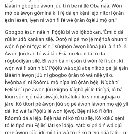
láàárín gbogbo àwọn Júù tí ń bẹ ní Ilẹ̀ Ọba náà. Wọ́n
mọ̀ pé àwọn gómìnà kì í fẹ́ dá ẹnikẹ́ni lẹ́jọ́ nítorí ọ̀ràn
ẹ̀sìn lásán, ìyẹn ni wọ́n fi fẹ́ wé ọ̀ràn òṣèlú mọ́ ọn.”
Gbogbo ẹ̀sùn náà ni Pọ́ọ̀lù bì wó lọ́kọ̀ọ̀kan. ‘Èmi ò dá
rúkèrúdò kankan sílẹ̀. Òótọ́ ni pé mo jẹ́ mẹ́ńbà ohun tí
wọ́n ń pè ní “ẹ̀ya ìsìn,” ṣùgbọ́n àwọn ìlànà Júù là ń tẹ̀ lé.
Àwọn Júù kan tó wá láti Éṣíà ni eku ẹdá tó dá
rògbòdìyàn sílẹ̀. Bí wọ́n bá ní ẹ̀sùn tí wọ́n fẹ́ fi sùn, kí
wọ́n wá fi sùn níbí.’ Pọ́ọ̀lù wá sojú abẹ níkòó pé ìjà ẹ̀sìn
láàárín àwọn Júù ni gbogbo ọ̀ràn tó wà nílẹ̀ yìí o.
Ìwọ̀nba sì ni Róòmù mọ̀ nípa irú ọ̀ràn bẹ́ẹ̀. Nígbà tí
Fẹ́líìsì rí i pé àwọn Júù kìígbọ́-kìígbà yìí lè fárígá, ló bá
lóun sún ẹjọ́ náà síwájú, kí kálukú lọ sinmi agbaja o
jàre. Kò tìtorí pé àwọn Júù sọ pé àwọn làwọn mọ ẹjọ́ yìí
dá, kó wá fa Pọ́ọ̀lù lé wọn lọ́wọ́. Bẹ́ẹ̀ ni kò fi òfin
Róòmù dá a lẹ́jọ́. Bẹ́ẹ̀ náà ni kò tú u sílẹ̀. Kò kúkú sẹ́ni
tó lè fipá mú Fẹ́líìsì láti ṣe ìdájọ́. Yàtọ̀ sí pé ó ń wá ojú
rere àwọn Júù, ìdí míì tún wà tó jẹ́ kó fi ẹjọ́ náà falẹ̀—ó