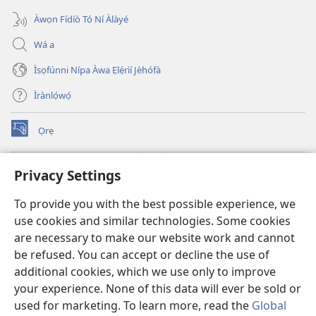
Àwọn Fídíò Tó Ní Àlàyé
Wá a
Ìsọfúnni Nípa Àwa Ẹlẹ́rìí Jèhófà
Ìrànlọ́wọ́
Ọrẹ
(opens
new
window)
ÀKÁ ÌWÉ ORÍ ÍŃTÁNẸ́Ẹ̀TÌ TI Watchtower™
Privacy Settings
(opens
new
®
JW Hub
To provide you with the best possible experience, we
window)
(opens
use cookies and similar technologies. Some cookies
new
®
JW Library
window)
are necessary to make our website work and cannot
be refused. You can accept or decline the use of
®
Watchtower Library
additional cookies, which we use only to improve
your experience. None of this data will ever be sold or
used for marketing. To learn more, read the
Global