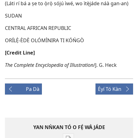
(Láti rí bá a ṣe to ọ̀rọ̀ sójú ìwé, wo ìtẹ̀jáde náà gan-an)
SUDAN
CENTRAL AFRICAN REPUBLIC
ORÍLẸ̀-ÈDÈ OLÓMÌNIRA TI KÓŃGÒ
[Credit Line]
The Complete Encyclopedia of Illustration
/J. G. Heck
Pa Dà
Èyí Tó Kàn
YAN NǸKAN TÓ O FẸ́ WÀ JÁDE