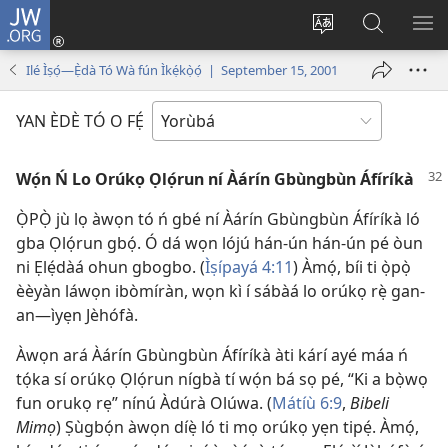
JW.ORG
Wọlé
(opens
Yí
Wa
GB
new
èdè
JW.ORG
YÍ
Ilé Ìṣọ́—Ẹ̀dà Tó Wà fún Ìkẹ́kọ̀ọ́ | September 15, 2001
window)
ìkànnì
JÁ
pa
YAN ÈDÈ TÓ O FẸ́
dà
Wọ́n Ń Lo Orúkọ Ọlọ́run ní Àárín Gbùngbùn Áfíríkà
Ọ̀PỌ̀ jù lọ àwọn tó ń gbé ní Àárín Gbùngbùn Áfíríkà ló
gba Ọlọ́run gbọ́. Ó dá wọn lójú hán-ún hán-ún pé òun
ni Ẹlẹ́dàá ohun gbogbo. (
Ìṣípayá 4:11
) Àmọ́, bíi ti ọ̀pọ̀
èèyàn láwọn ibòmíràn, wọn kì í sábàá lo orúkọ rẹ̀ gan-
an—ìyẹn Jèhófà.
Àwọn ará Àárín Gbùngbùn Áfíríkà àti kárí ayé máa ń
tọ́ka sí orúkọ Ọlọ́run nígbà tí wọ́n bá sọ pé, “Ki a bọ̀wọ
fun orukọ rẹ” nínú Àdúrà Olúwa. (
Mátíù 6:9
,
Bibeli
Mimọ
) Ṣùgbọ́n àwọn díẹ̀ ló ti mọ orúkọ yẹn tipẹ́. Àmọ́,