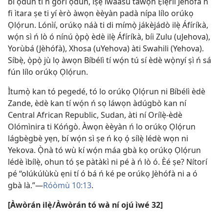
bí ọdún ti ń gorí ọdún, iṣẹ́ ìwàásù táwọn Ẹlẹ́rìí Jèhófà ń
fi ìtara ṣe ti yí èrò àwọn èèyàn padà nípa lílo orúkọ
Ọlọ́run. Lónìí, orúkọ náà ti di mímọ̀ jákèjádò ilẹ̀ Áfíríkà,
wọ́n sì ń lò ó nínú ọ̀pọ̀ èdè ilẹ̀ Áfíríkà, bíi Zulu (uJehova),
Yorùbá (Jèhófà), Xhosa (uYehova) àti Swahili (Yehova).
Síbẹ̀, ọ̀pọ̀ jù lọ àwọn Bíbélì tí wọ́n tú sí èdè wọ̀nyí ṣì ń sá
fún lílo orúkọ Ọlọ́run.
Ìtumọ̀ kan tó pegedé, tó lo orúkọ Ọlọ́run ni Bíbélì èdè
Zande, èdè kan tí wọ́n ń sọ láwọn àdúgbò kan ní
Central African Republic, Sudan, àti ní Orílẹ̀-èdè
Olómìnira ti Kóńgò. Àwọn èèyàn ń lo orúkọ Ọlọ́run
lágbègbè yẹn, bí wọ́n sì ṣe ń kọ ọ́ sílẹ̀ lédè wọn ni
Yekova. Ọ̀nà tó wù kí wọ́n máa gbà kọ orúkọ Ọlọ́run
lédè ìbílẹ̀, ohun tó ṣe pàtàkì ni pé à ń lò ó. Èé ṣe? Nítorí
pé “olúkúlùkù ẹni tí ó bá ń ké pe orúkọ Jèhófà ni a ó
gbà là.”—
Róòmù 10:13
.
[Àwòrán ilẹ̀/Àwòrán tó wà ní ojú ìwé 32]