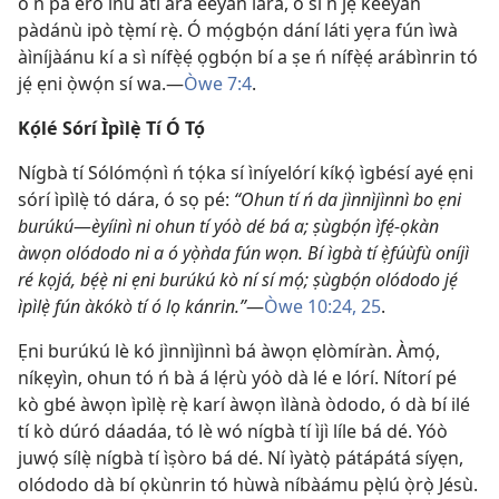
ó ń pa èrò inú àti ara èèyàn lára, ó sì ń jẹ́ kéèyàn
pàdánù ipò tẹ̀mí rẹ̀. Ó mọ́gbọ́n dání láti yẹra fún ìwà
àìníjàánu kí a sì nífẹ̀ẹ́ ọgbọ́n bí a ṣe ń nífẹ̀ẹ́ arábìnrin tó
jẹ́ ẹni ọ̀wọ́n sí wa.—
Òwe 7:4
.
Kọ́lé Sórí Ìpìlẹ̀ Tí Ó Tọ́
Nígbà tí Sólómọ́nì ń tọ́ka sí ìníyelórí kíkọ́ ìgbésí ayé ẹni
sórí ìpìlẹ̀ tó dára, ó sọ pé:
“Ohun tí ń da jìnnìjìnnì bo ẹni
burúkú
—
èyíinì ni ohun tí yóò dé bá a; ṣùgbọ́n ìfẹ́-ọkàn
àwọn olódodo ni a ó yọ̀ǹda fún wọn. Bí ìgbà tí ẹ̀fúùfù oníjì
ré kọjá, bẹ́ẹ̀ ni ẹni burúkú kò ní sí mọ́; ṣùgbọ́n olódodo jẹ́
ìpìlẹ̀ fún àkókò tí ó lọ kánrin.”
—
Òwe 10:24, 25
.
Ẹni burúkú lè kó jìnnìjìnnì bá àwọn ẹlòmíràn. Àmọ́,
níkẹyìn, ohun tó ń bà á lẹ́rù yóò dà lé e lórí. Nítorí pé
kò gbé àwọn ìpìlẹ̀ rẹ̀ karí àwọn ìlànà òdodo, ó dà bí ilé
tí kò dúró dáadáa, tó lè wó nígbà tí ìjì líle bá dé. Yóò
juwọ́ sílẹ̀ nígbà tí ìṣòro bá dé. Ní ìyàtọ̀ pátápátá síyẹn,
olódodo dà bí ọkùnrin tó hùwà níbàámu pẹ̀lú ọ̀rọ̀ Jésù.