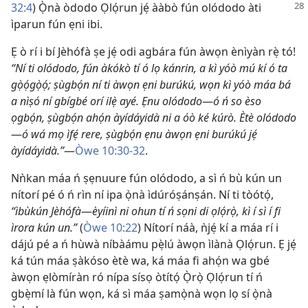
32:4
) Ọ̀nà òdodo
Ọlọ́run jẹ́ ààbò fún olódodo àti
ìparun fún ẹni ibi.
Ẹ ò rí i bí Jèhófà ṣe jẹ́ odi agbára fún àwọn ènìyàn rẹ̀ tó!
“Ní ti olódodo, fún àkókò tí ó lọ kánrin, a kì yóò mú kí ó ta
gọ̀ọ́gọ̀ọ́; ṣùgbọ́n ní ti àwọn ẹni burúkú, wọn kì yóò máa bá
a nìṣó ní gbígbé orí ilẹ̀ ayé. Ẹnu olódodo
—
ó ń so èso
ọgbọ́n, ṣùgbọ́n ahọ́n àyídáyidà ni a óò ké kúrò. Ètè olódodo
—
ó wá mọ ìfẹ́ rere, ṣùgbọ́n ẹnu àwọn ẹni burúkú jẹ́
àyídáyidà.”
—
Òwe 10:30-32
.
Nǹkan máa ń ṣẹnuure fún olódodo, a sì ń bù kún un
nítorí pé ó ń rìn ní ipa ọ̀nà ìdúróṣánṣán. Ní ti tòótọ́,
“ìbùkún Jèhófà
—
èyíinì ni ohun tí ń sọni di ọlọ́rọ̀, kì í sì í fi
ìrora kún un.”
(
Òwe 10:22
) Nítorí náà, ǹjẹ́ kí a máa rí i
dájú pé a ń hùwà níbàámu pẹ̀lú àwọn ìlànà Ọlọ́run. Ẹ jẹ́
ká tún máa ṣàkóso ètè wa, ká máa fi ahọ́n wa gbé
àwọn ẹlòmíràn ró nípa sísọ òtítọ́ Ọ̀rọ̀ Ọlọ́run tí ń
gbẹ̀mí là fún wọn, ká sì máa ṣamọ̀nà wọn lọ sí ọ̀nà