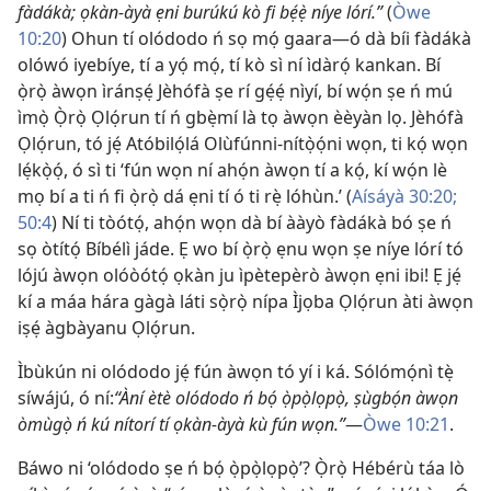
fàdákà; ọkàn-àyà ẹni burúkú kò fi bẹ́ẹ̀ níye lórí.”
(
Òwe
10:20
) Ohun tí olódodo ń sọ mọ́ gaara—ó dà bíi fàdákà
olówó iyebíye, tí a yọ́ mọ́, tí kò sì ní ìdàrọ́ kankan. Bí
ọ̀rọ̀ àwọn ìránṣẹ́ Jèhófà ṣe rí gẹ́ẹ́ nìyí, bí wọ́n ṣe ń mú
ìmọ̀ Ọ̀rọ̀ Ọlọ́run tí ń gbẹ̀mí là tọ àwọn èèyàn lọ. Jèhófà
Ọlọ́run, tó jẹ́ Atóbilọ́lá Olùfúnni-nítọ̀ọ́ni wọn, ti kọ́ wọn
lẹ́kọ̀ọ́, ó sì ti ‘fún wọn ní ahọ́n àwọn tí a kọ́, kí wọ́n lè
mọ bí a ti ń fi ọ̀rọ̀ dá ẹni tí ó ti rẹ̀ lóhùn.’ (
Aísáyà 30:20;
50:4
) Ní ti tòótọ́, ahọ́n wọn dà bí ààyò fàdákà bó ṣe ń
sọ òtítọ́ Bíbélì jáde. Ẹ wo bí ọ̀rọ̀ ẹnu wọn ṣe níye lórí tó
lójú àwọn olóòótọ́ ọkàn ju ìpètepèrò àwọn ẹni ibi! Ẹ jẹ́
kí a máa hára gàgà láti sọ̀rọ̀ nípa Ìjọba Ọlọ́run àti àwọn
iṣẹ́ àgbàyanu Ọlọ́run.
Ìbùkún ni olódodo jẹ́ fún àwọn tó yí i ká. Sólómọ́nì tẹ̀
síwájú, ó ní:
“Àní ètè olódodo ń bọ́ ọ̀pọ̀lọpọ̀, ṣùgbọ́n àwọn
òmùgọ̀ ń kú nítorí tí ọkàn-àyà kù fún wọn.”
—
Òwe 10:21
.
Báwo ni ‘olódodo ṣe ń bọ́ ọ̀pọ̀lọpọ̀’? Ọ̀rọ̀ Hébérù táa lò