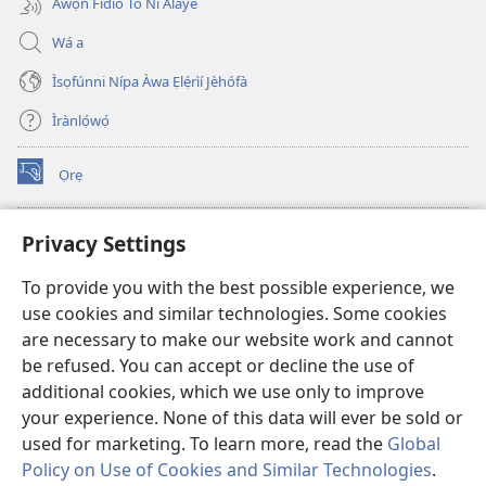
Àwọn Fídíò Tó Ní Àlàyé
Wá a
Ìsọfúnni Nípa Àwa Ẹlẹ́rìí Jèhófà
Ìrànlọ́wọ́
Ọrẹ
(opens
new
window)
ÀKÁ ÌWÉ ORÍ ÍŃTÁNẸ́Ẹ̀TÌ TI Watchtower™
Privacy Settings
(opens
new
®
JW Hub
To provide you with the best possible experience, we
window)
(opens
use cookies and similar technologies. Some cookies
new
®
JW Library
window)
are necessary to make our website work and cannot
be refused. You can accept or decline the use of
®
Watchtower Library
additional cookies, which we use only to improve
your experience. None of this data will ever be sold or
used for marketing. To learn more, read the
Global
Policy on Use of Cookies and Similar Technologies
.