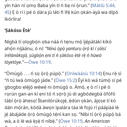
yín hàn ní ọmọ Baba yín tí ń bẹ ní ọ̀run.” (
Mátíù 5:44,
45
) Ẹ ò rí i pé ó dára jù láti fi ìfẹ́ kún ọkàn-àyà wa dípò
ìkórìíra!
‘Ṣàkóso Ètè’
Nígbà tí ọlọgbọ́n ọba náà ń tẹnu mọ́ ìjẹ́pàtàkì kíkó
ahọ́n níjàánu, ó ní:
“Nínú ọ̀pọ̀ yanturu ọ̀rọ̀ kì í ṣàìsí
ìrélànàkọjá, ṣùgbọ́n ẹni tí ń ṣàkóso ètè rẹ̀ ń hùwà
tòyetòye.”
—
Òwe 10:19
.
“Òmùgọ̀ . . . ń sọ ọ̀rọ̀ púpọ̀.” (
Oníwàásù 10:14
) Ẹnu rẹ̀ sì
“ń tú ìwà òmùgọ̀ jáde.” (
Òwe 15:2
) Èyí kò wá túmọ̀ sí pé
gbogbo ẹlẹ́jọ́ wẹ́wẹ́ ni òmùgọ̀ o. Àmọ́, ẹ ò rí i pé ó
rọrùn gan-an kí ẹni tó ń sọ̀rọ̀ jù di agbódegbà òfófó
tàbí ọ̀rọ̀ àhesọ! Ìbanilórúkọjẹ́, ẹ̀dùn ọkàn, àjọṣe tí kò
dán mọ́rán, kódà àwọn ìpalára táa lè fojú rí pàápàá lè
jẹ́ àbájáde ọ̀rọ̀ òmùgọ̀ tẹ́nì kan sọ. “Níbi tí ọ̀rọ̀ púpọ̀ bá
wà, a ò lè wá ẹ̀ṣẹ̀ tì níbẹ̀.” (
Òwe 10:19
,
An American