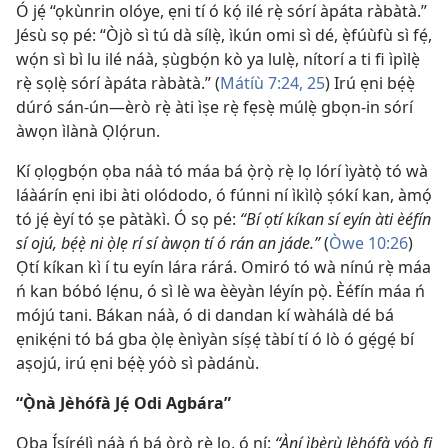
Ó jẹ́ “ọkùnrin olóye, ẹni tí ó kọ́ ilé rẹ̀ sórí àpáta ràbàtà.”
Jésù sọ pé: “Òjò sì tú dà sílẹ̀, ìkún omi sì dé, ẹ̀fúùfù sì fẹ́,
wọ́n sì bì lu ilé náà, ṣùgbọ́n kò ya lulẹ̀, nítorí a ti fi ìpìlẹ̀
rẹ̀ sọlẹ̀ sórí àpáta ràbàtà.” (
Mátíù 7:24, 25
) Irú ẹni bẹ́ẹ̀
dúró sán-ún—èrò rẹ̀ àti ìṣe rẹ̀ fẹsẹ̀ múlẹ̀ gbọn-in sórí
àwọn ìlànà Ọlọ́run.
Kí ọlọgbọ́n ọba náà tó máa bá ọ̀rọ̀ rẹ̀ lọ lórí ìyàtọ̀ tó wà
láàárín ẹni ibi àti olódodo, ó fúnni ní ìkìlọ̀ ṣókí kan, àmọ́
tó jẹ́ èyí tó ṣe pàtàkì. Ó sọ pé:
“Bí ọtí kíkan sí eyín àti èéfín
sí ojú, bẹ́ẹ̀ ni ọ̀lẹ rí sí àwọn tí ó rán an jáde.”
(
Òwe 10:26
)
Ọtí kíkan kì í tu eyín lára rárá. Omiró tó wà nínú rẹ̀ máa
ń kan bóbó lẹ́nu, ó sì lè wa èèyàn léyín pọ̀. Èéfín máa ń
mójú tani. Bákan náà, ó di dandan kí wàhálà dé bá
ẹnikẹ́ni tó bá gba ọ̀lẹ ènìyàn síṣẹ́ tàbí tí ó lò ó gẹ́gẹ́ bí
aṣojú, irú ẹni bẹ́ẹ̀ yóò sì pàdánù.
“Ọ̀nà Jèhófà Jẹ́ Odi Agbára”
Ọba Ísírẹ́lì náà ń bá ọ̀rọ̀ rẹ̀ lọ, ó ní:
“Àní ìbẹ̀rù Jèhófà yóò fi