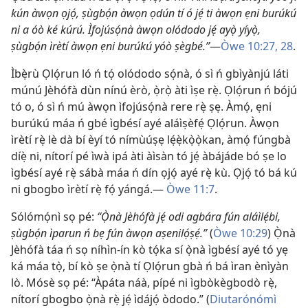
kún àwọn ọjọ́, ṣùgbọ́n àwọn ọdún tí ó jẹ́ ti àwọn ẹni burúkú
ni a óò ké kúrú. Ìfojúsọ́nà àwọn olódodo jẹ́ ayọ̀ yíyọ̀,
ṣùgbọ́n ìrètí àwọn ẹni burúkú yóò ṣègbé.”
—
Òwe 10:27, 28
.
Ìbẹ̀rù Ọlọ́run ló ń tọ́ olódodo sọ́nà, ó sì ń gbìyànjú láti
múnú Jèhófà dùn nínú èrò, ọ̀rọ̀ àti ìṣe rẹ̀. Ọlọ́run ń bójú
tó o, ó sì ń mú àwọn ìfojúsọ́nà rere rẹ̀ ṣẹ. Àmọ́, ẹni
burúkú máa ń gbé ìgbésí ayé aláìṣèfẹ́ Ọlọ́run. Àwọn
ìrètí rẹ̀ lè dà bí èyí tó nímùúṣẹ lẹ́ẹ̀kọ̀ọ̀kan, àmọ́ fúngbà
díẹ̀ ni, nítorí pé ìwà ipá àti àìsàn tó jẹ́ àbájáde bó ṣe lo
ìgbésí ayé rẹ̀ sábà máa ń dín ọjọ́ ayé rẹ̀ kù. Ọjọ́ tó bá kú
ni gbogbo ìrètí rẹ̀ fọ́ yángá.—
Òwe 11:7
.
Sólómọ́nì sọ pé:
“Ọ̀nà Jèhófà jẹ́ odi agbára fún aláìlẹ́bi,
ṣùgbọ́n ìparun ń bẹ fún àwọn aṣenilọ́ṣẹ́.”
(
Òwe 10:29
) Ọ̀nà
Jèhófà táa ń sọ níhìn-ín kò tọ́ka sí ọ̀nà ìgbésí ayé tó yẹ
ká máa tọ̀, bí kò ṣe ọ̀nà tí Ọlọ́run gbà ń bá ìran ènìyàn
lò. Mósè sọ pé: “Àpáta náà, pípé ni ìgbòkègbodò rẹ̀,
nítorí gbogbo ọ̀nà rẹ̀ jẹ́ ìdájọ́ òdodo.” (
Diutarónómì