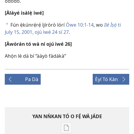
òdodo.
[Àlàyé ìsàlẹ̀ ìwé]
Fún ẹ̀kúnrẹ́rẹ́ ìjíròrò lórí
Òwe 10:1-14
, wo
Ilé Ìṣọ́
ti
a
July 15, 2001, ojú ìwé 24 sí 27
.
[Àwòrán tó wà ní ojú ìwé 26]
Ahọ́n lè dà bí “ààyò fàdákà”
Pa Dà
Èyí Tó Kàn
YAN NǸKAN TÓ O FẸ́ WÀ JÁDE
Bó