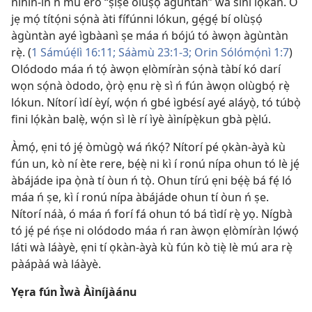
níhìn-ín ń mú èrò “ṣíṣe olùṣọ́ àgùntàn” wá síni lọ́kàn. Ó
jẹ mọ́ títọ́ni sọ́nà àti fífúnni lókun, gẹ́gẹ́ bí olùṣọ́
àgùntàn ayé ìgbàanì ṣe máa ń bójú tó àwọn àgùntàn
rẹ̀. (
1 Sámúẹ́lì 16:11;
Sáàmù 23:1-3;
Orin Sólómọ́nì 1:7
)
Olódodo máa ń tọ́ àwọn ẹlòmíràn sọ́nà tàbí kó darí
wọn sọ́nà òdodo, ọ̀rọ̀ ẹnu rẹ̀ sì ń fún àwọn olùgbọ́ rẹ̀
lókun. Nítorí ìdí èyí, wọ́n ń gbé ìgbésí ayé aláyọ̀, tó túbọ̀
fini lọ́kàn balẹ̀, wọ́n sì lè rí ìyè àìnípẹ̀kun gbà pẹ̀lú.
Àmọ́, ẹni tó jẹ́ òmùgọ̀ wá ńkọ́? Nítorí pé ọkàn-àyà kù
fún un, kò ní ète rere, bẹ́ẹ̀ ni kì í ronú nípa ohun tó lè jẹ́
àbájáde ipa ọ̀nà tí òun ń tọ̀. Ohun tírú ẹni bẹ́ẹ̀ bá fẹ́ ló
máa ń ṣe, kì í ronú nípa àbájáde ohun tí òun ń ṣe.
Nítorí náà, ó máa ń forí fá ohun tó bá tìdí rẹ̀ yọ. Nígbà
tó jẹ́ pé ńṣe ni olódodo máa ń ran àwọn ẹlòmíràn lọ́wọ́
láti wà láàyè, ẹni tí ọkàn-àyà kù fún kò tiẹ̀ lè mú ara rẹ̀
pàápàá wà láàyè.
Yẹra fún Ìwà Àìníjàánu