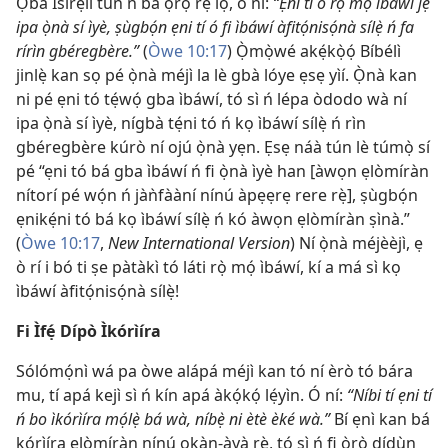
Ọba Ísírẹ́lì tún ń bá ọ̀rọ̀ rẹ̀ lọ, ó ní:
“Ẹni tí ó rọ̀ mọ́ ìbáwí jẹ́
ipa ọ̀nà sí ìyè, ṣùgbọ́n ẹni tí ó fi ìbáwí àfitọ́nisọ́nà sílẹ̀ ń fa
rírìn gbéregbère.”
(
Òwe 10:17
) Ọ̀mọ̀wé akẹ́kọ̀ọ́ Bíbélì
jinlẹ̀ kan sọ pé ọ̀nà méjì la lè gbà lóye ẹsẹ yìí. Ọ̀nà kan
ni pé ẹni tó tẹ́wọ́ gba ìbáwí, tó sì ń lépa òdodo wà ní
ipa ọ̀nà sí ìyè, nígbà tẹ́ni tó ń kọ ìbáwí sílẹ̀ ń rìn
gbéregbère kúrò ní ojú ọ̀nà yẹn. Ẹsẹ náà tún lè túmọ̀ sí
pé “ẹni tó bá gba ìbáwí ń fi ọ̀nà ìyè han [àwọn ẹlòmíràn
nítorí pé wọ́n ń jàǹfààní nínú àpẹẹrẹ rere rẹ̀], ṣùgbọ́n
ẹnikẹ́ni tó bá kọ ìbáwí sílẹ̀ ń kó àwọn ẹlòmíràn ṣìnà.”
(
Òwe 10:17
,
New International Version
) Ní ọ̀nà méjèèjì, ẹ
ò rí i bó ti ṣe pàtàkì tó láti rọ̀ mọ́ ìbáwí, kí a má sì kọ
ìbáwí àfitọ́nisọ́nà sílẹ̀!
Fi Ìfẹ́ Dípò Ìkórìíra
Sólómọ́nì wá pa òwe alápá méjì kan tó ní èrò tó bára
mu, tí apá kejì sì ń kín apá àkọ́kọ́ lẹ́yìn. Ó ní:
“Níbi tí ẹni tí
ń bo ìkórìíra mọ́lẹ̀ bá wà, níbẹ̀ ni ètè èké wà.”
Bí ẹnì kan bá
kórìíra ẹlòmíràn nínú ọkàn-àyà rẹ̀, tó sì ń fi ọ̀rọ̀ dídùn