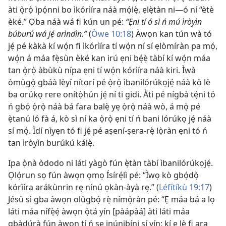
àti ọ̀rọ̀ ìpọ́nni bo ìkórìíra náà mọ́lẹ̀, ẹlẹ̀tàn ni—ó ní “ètè
èké.” Ọba náà wá fi kún un pé:
“Ẹni tí ó sì ń mú ìròyìn
búburú wá jẹ́ arìndìn.”
(
Òwe 10:18
) Àwọn kan tún wà tó
jẹ́ pé kàkà kí wọ́n fi ìkórìíra tí wọ́n ní sí ẹlòmíràn pa mọ́,
wọ́n á máa fẹ̀sùn èké kan irú ẹni bẹ́ẹ̀ tàbí kí wọ́n máa
tan ọ̀rọ̀ àbùkù nípa ẹni tí wọ́n kórìíra náà kiri. Ìwà
òmùgọ̀ gbáà lèyí nítorí pé ọ̀rọ̀ ìbanilórúkọjẹ́ náà kò lè
ba orúkọ rere onítọ̀hún jẹ́ ní ti gidi. Àti pé nígbà tẹ́ni tó
ń gbọ́ ọ̀rọ̀ náà bá fara balẹ̀ yẹ ọ̀rọ̀ náà wò, á mọ̀ pé
ẹ̀tanú ló fà á, kò sì ní ka ọ̀rọ̀ ẹni tí ń bani lórúkọ jẹ́ náà
sí mọ́. Ìdí nìyẹn tó fi jẹ́ pé aṣení-ṣera-rẹ̀ lọ̀ràn ẹni tó ń
tan ìròyìn burúkú kálẹ̀.
Ipa ọ̀nà òdodo ni láti yàgò fún ẹ̀tàn tàbí ìbanilórúkọjẹ́.
Ọlọ́run sọ fún àwọn ọmọ Ísírẹ́lì pé: “Ìwọ kò gbọ́dọ̀
kórìíra arákùnrin rẹ nínú ọkàn-àyà rẹ.” (
Léfítíkù 19:17
)
Jésù sì gba àwọn olùgbọ́ rẹ̀ nímọ̀ràn pé: “Ẹ máa bá a lọ
láti máa nífẹ̀ẹ́ àwọn ọ̀tá yín [pàápàá] àti láti máa
gbàdúrà fún àwọn tí ń ṣe inúnibíni sí yín; kí ẹ lè fi ara