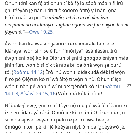
Ohun tẹ́nì kan fẹ́ àti ohun tí kò fẹ́ ló sábà máa ń fi irú
ẹni téèyàn jẹ́ hàn. Láti fi òkodoro òtítọ́ yìí hàn, ọba
Ísírẹ́lì náà sọ pé:
“Sí arìndìn, bíbá a lọ ní híhu ìwà
àìníjàánu dà bí ìdárayá, ṣùgbọ́n ọgbọ́n wà fún ènìyàn tí ó ní
ìfòyemọ̀.”
—
Òwe 10:23
.
Àwọn kan ka ìwà àìníjàánu sí eré ìmárale tàbí eré
ìdárayá, wọ́n sì ń ṣe é fún “ìmóríyá” lásánlàsàn. Irú
àwọn ẹni bẹ́ẹ̀ kò ka Ọlọ́run sí ẹni tí gbogbo ènìyàn máa
jíhìn fún, wọ́n ò sì bìkítà nípa bí ipa ọ̀nà wọn ṣe burú
tó. (
Róòmù 14:12
) Èrò inú wọn ti dìdàkudà débi tí wọ́n
fi rò pé Ọlọ́run kò rí ìwà àìtọ́ tí wọ́n ń hù. Ohun tí ìṣe
wọ́n fi hàn pé wọ́n ń wí ni
pé: “Jèhófà kò sí.” (
Sáàmù
14:1-3;
Aísáyà 29:15, 16
) Wọ́n mà kúkú gọ̀ o!
Ní òdìkejì ẹ̀wẹ̀, ẹni tó ní ìfòyemọ̀ mọ̀ pé ìwà àìníjàánu kì
í ṣe eré ìdárayá rárá. Ó mọ̀ pé kò múnú Ọlọ́run dùn, ó
sì lè ba àjọṣe téèyàn ní pẹ̀lú rẹ̀ jẹ́. Irú ìwà bẹ́ẹ̀ jẹ́ ti
òmùgọ̀ nítorí pé kì í jẹ́ kéèyàn níyì, ó ń ba ìgbéyàwó jẹ́,