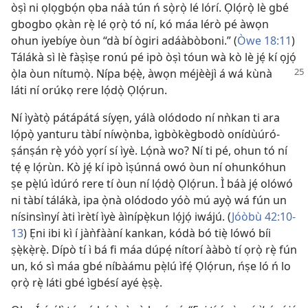
òṣì ni ọlọgbọ́n ọba náà tún ń sọ̀rọ̀ lé lórí. Ọlọ́rọ̀ lè gbé
gbogbo ọkàn rẹ̀ lé ọrọ̀ tó ní, kó máa lérò pé àwọn
ohun iyebíye òun “dà bí ògiri adáàbòboni.” (
Òwe 18:11
)
Tálákà sì lè fàṣìṣe ronú pé ipò òṣì tóun wà kò lè jẹ́ kí ọjọ́
ọ̀la òun
nítumọ̀. Nípa bẹ́ẹ̀, àwọn méjèèjì á wá kùnà
láti ní orúkọ rere lọ́dọ̀ Ọlọ́run.
Ní ìyàtọ̀ pátápátá síyẹn, yálà olódodo ní nǹkan ti ara
lọ́pọ̀ yanturu tàbí níwọ̀nba, ìgbòkègbodò onídùúró-
ṣánṣán rẹ̀ yóò yọrí sí ìyè. Lọ́nà wo? Ní ti pé, ohun tó ní
tẹ́ ẹ lọ́rùn. Kò jẹ́ kí ipò ìṣúnná owó òun ní ohunkóhun
ṣe pẹ̀lú ìdúró rere tí òun ní lọ́dọ̀ Ọlọ́run. Ì báà jẹ́ olówó
ni tàbí tálákà, ipa ọ̀nà olódodo yóò mú ayọ̀ wá fún un
nísinsìnyí àti ìrètí ìyè àìnípẹ̀kun lọ́jọ́ iwájú. (
Jóòbù 42:10-
13
) Ẹni ibi kì í jàǹfààní kankan, kódà bó tiẹ̀ lówó bíi
ṣẹ̀kẹ̀rẹ̀. Dípò tí ì bá fi máa dúpẹ́ nítorí ààbò tí ọrọ̀ rẹ̀ fún
un, kó sì máa gbé níbàámu pẹ̀lú ìfẹ́ Ọlọ́run, ńṣe ló ń lo
ọrọ̀ rẹ̀ láti gbé ìgbésí ayé ẹ̀ṣẹ̀.