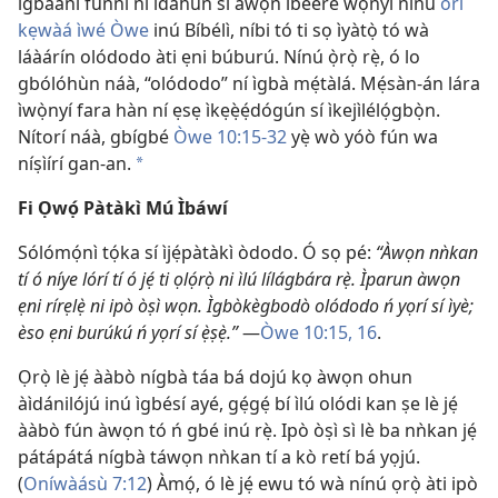
ìgbàanì fúnni ní ìdáhùn sí àwọn ìbéèrè wọ̀nyí nínú
orí
kẹwàá ìwé Òwe
inú Bíbélì, níbi tó ti sọ ìyàtọ̀ tó wà
láàárín olódodo àti ẹni búburú. Nínú ọ̀rọ̀ rẹ̀, ó lo
gbólóhùn náà, “olódodo” ní ìgbà mẹ́tàlá. Mẹ́sàn-án lára
ìwọ̀nyí fara hàn ní ẹsẹ ìkẹẹ̀ẹ́dógún sí ìkejìlélọ́gbọ̀n.
Nítorí náà, gbígbé
Òwe 10:15-32
yẹ̀ wò yóò fún wa
níṣìírí gan-an.
a
Fi Ọwọ́ Pàtàkì Mú Ìbáwí
Sólómọ́nì tọ́ka sí ìjẹ́pàtàkì òdodo. Ó sọ pé:
“Àwọn nǹkan
tí ó níye lórí tí ó jẹ́ ti ọlọ́rọ̀ ni ìlú lílágbára rẹ̀. Ìparun àwọn
ẹni rírẹlẹ̀ ni ipò òṣì wọn. Ìgbòkègbodò olódodo ń yọrí sí ìyè;
èso ẹni burúkú ń yọrí sí ẹ̀ṣẹ̀.”
—
Òwe 10:15, 16
.
Ọrọ̀ lè jẹ́ ààbò nígbà táa bá dojú kọ àwọn ohun
àìdánilójú inú ìgbésí ayé, gẹ́gẹ́ bí ìlú olódi kan ṣe lè jẹ́
ààbò fún àwọn tó ń gbé inú rẹ̀. Ipò òṣì sì lè ba nǹkan jẹ́
pátápátá nígbà táwọn nǹkan tí a kò retí bá yọjú.
(
Oníwàásù 7:12
) Àmọ́, ó lè jẹ́ ewu tó wà nínú ọrọ̀ àti ipò