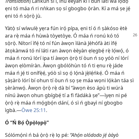
Translation
) Láfikún sí i, inú èèyàn kì í dùn láti wà lọ́dọ̀
ẹni tó máa ń ri nǹkan sọ sí gbogbo ọ̀ràn. Kí a má ṣe jẹ́
ẹni tó ń sọ̀rọ̀ jù.
Yàtọ̀ sí wíwulẹ̀ yẹra fún irọ́ pípa, ẹni tí ó ń ṣàkóso ètè
ara rẹ̀ máa ń hùwà tòyetòye. Ó
máa ń ronú kó tó
sọ̀rọ̀. Nítorí ìfẹ́ tó ní fún àwọn ìlànà Jèhófà àti ìfẹ́
àtọkànwá tó ní láti ran àwọn èèyàn ẹlẹgbẹ́ rẹ̀ lọ́wọ́, ó
máa ń ronú lórí ipa tí àwọn ọ̀rọ̀ tí òun ń sọ yóò ní lórí
àwọn ẹlòmíràn. Àwọn gbólóhùn tó ń ti ẹnu rẹ̀ jáde
máa ń jẹ́ ti onífẹ̀ẹ́, yóò sì sọ ọ́ lọ́nà jẹ̀lẹ́ńkẹ́. Ó máa ń
ṣàṣàrò lórí bí ohun tí òun ń sọ ṣe máa wọni lọ́kàn táa sì
ṣèrànwọ́. Àwọn ọ̀rọ̀ rẹ̀ dà bí “àwọn èso ápù ti wúrà
nínú àwọn ohun gbígbẹ́ tí a fi fàdákà ṣe”—ìyẹn ni pé
ọ̀rọ̀ rẹ̀ máa ń mọ́gbọ́n dání, ó sì ń gbayì ní gbogbo
ìgbà.—
Òwe 25:11
.
Ó “Ń Bọ́ Ọ̀pọ̀lọpọ̀”
Sólómọ́nì ń bá ọ̀rọ̀ rẹ̀ lọ pé:
“Ahọ́n olódodo jẹ́ ààyò