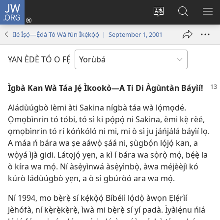
JW.ORG
Wọlé
(opens
Yí
Wa
GB
new
èdè
JW.ORG
YÍ
Ilé Ìṣọ́—Ẹ̀dà Tó Wà fún Ìkẹ́kọ̀ọ́ | September 1, 2001
window)
ìkànnì
JÁ
pa
YAN ÈDÈ TÓ O FẸ́
dà
Ìgbà Kan Wà Táa Jẹ́ Ìkookò—A Ti Di Àgùntàn Báyìí!
Aládùúgbò lèmi àti Sakina nígbà táa wà lọ́mọdé.
Ọmọbìnrin tó tóbi, tó sì ki pọ́pọ́ ni Sakina, èmi kẹ̀ rèé,
ọmọbìnrin tó rí kóńkóló ni mi, mi ò sì ju jáńjálá báyìí lọ.
A máa ń bára wa ṣe aáwọ̀ ṣáá ni, ṣùgbọ́n lọ́jọ́ kan, a
wọ̀yá ìjà gidi. Látọjọ́ yẹn, a kì í bára wa sọ̀rọ̀ mọ́, bẹ́ẹ̀ la
ò kíra wa mọ́. Ní àsẹ̀yìnwá àsẹ̀yìnbọ̀, àwa méjèèjì kó
kúrò ládùúgbò yẹn, a ò sì gbúròó ara wa mọ́.
Ní 1994, mo bẹ̀rẹ̀ sí kẹ́kọ̀ọ́ Bíbélì lọ́dọ̀ àwọn Ẹlẹ́rìí
Jèhófà, ní kẹ̀rẹ̀kẹ̀rẹ̀, ìwà mi bẹ̀rẹ̀ sí yí padà. Ìyàlẹ́nu ńlá