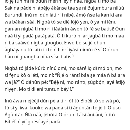
ló jẹ́ fún mi ní ọdún mẹ́rin lẹ́yìn náà, nígbà tí mo bá
Sakina pàdé ní àpéjọ àkànṣe táa ṣe ní Bujumbura nílùú
Burundi. Inú mi dùn láti rí i níbẹ̀, àmọ́ ńṣe la kàn kí ara
wa bákan ṣáá. Nígbà tó ṣe díẹ̀ lọ́jọ́ yẹn, ó yà mí lẹ́nu
gan-an nígbà tí mo rí i láàárín àwọn tó fẹ́ ṣe batisí! Òun
náà ti yí padà pátápátá. Ó ti kúrò ní aríjàgbá tí mo máa
ń bá ṣaáwọ̀ nígbà gbogbo. Ẹ wo bó ṣe jẹ́ ohun
àgbàyanu tó láti rí i tó ń fi ẹ̀rí ìyàsímímọ́ rẹ̀ sí Ọlọ́run
hàn ní gbangba nípa ṣíṣe batisí!
Nígbà tó jáde kúrò nínú omi, mo sáré lọ dì mọ́ ọn, mo
sì fẹnu kò ó létí, mo ní: “Ǹjẹ́ o rántí báa ṣe máa ń bá ara
wa jà?” Ó dáhùn pé: “Bẹ́ẹ̀ ni, mo rántí, ṣùgbọ́n, ayé àtijọ́
nìyẹn. Mo ti di ẹni tuntun báyìí.”
Inú àwa méjèèjì dùn pé a ti rí òtítọ́ Bíbélì tó so wá pọ̀,
tó sì yí ìwà ìkookò wa padà sí ti àgùntàn tó jẹ́ ti Olùṣọ́
Àgùntàn Ńlá náà, Jèhófà Ọlọ́run. Láìsí àní-àní, òtítọ́
Bíbélì ń yí ìgbésí ayé padà.