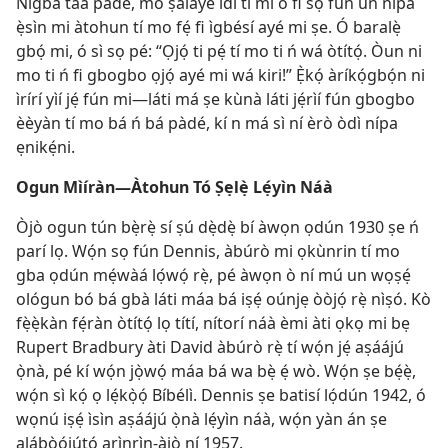
Nígbà táa pàdé, mo ṣàlàyé ìdí tí mi ò fi sọ fún un nípa
ẹ̀sìn mi àtohun tí mo fẹ́ fi ìgbésí ayé mi ṣe. Ó baralẹ̀
gbọ́ mi, ó sì sọ pé: “Ọjọ́ ti pẹ́ tí mo ti ń wá òtítọ́. Òun ni
mo ti ń fi gbogbo ọjọ́ ayé mi wá kiri!” Ẹ̀kọ́ àríkọ́gbọ́n ni
ìrírí yìí jẹ́ fún mi—láti má ṣe kùnà láti jẹ́rìí fún gbogbo
èèyàn tí mo bá ń bá pàdé, kí n má sì ní èrò òdì nípa
ẹnikẹ́ni.
Ogun Mìíràn—Àtohun Tó Ṣẹlẹ̀ Lẹ́yìn Náà
Òjò ogun tún bẹ̀rẹ̀ sí ṣú dẹ̀dẹ̀ bí àwọn ọdún 1930 ṣe ń
parí lọ. Wọ́n sọ fún Dennis, àbúrò mi ọkùnrin tí mo
gba ọdún mẹ́wàá lọ́wọ́ rẹ̀, pé àwọn ò ní mú un wọṣẹ́
ológun bó bá gbà láti máa bá iṣẹ́ oúnjẹ òòjọ́ rẹ̀ nìṣó. Kò
fẹ̀ẹ̀kàn fẹ́ràn òtítọ́ lọ títí, nítorí náà èmi àti ọkọ mi bẹ
Rupert Bradbury àti David àbúrò rẹ̀ tí wọ́n jẹ́ aṣáájú
ọ̀nà, pé kí wọ́n jọ̀wọ́ máa bá wa bẹ̀ ẹ́ wò. Wọ́n ṣe bẹ́ẹ̀,
wọ́n sì kọ́ ọ lẹ́kọ̀ọ́ Bíbélì. Dennis ṣe batisí lọ́dún 1942, ó
wọnú iṣẹ́ ìsìn aṣáájú ọ̀nà lẹ́yìn náà, wọ́n yàn án ṣe
alábòójútó arìnrìn-àjò ní 1957.