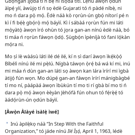
Gbọ̀ngàn Ìjọba tí ń bẹ ní ìsọdá títì. Lẹ́nu àwọn ọdún
àìpẹ́ yìí, àwùjọ tí ń sọ èdè Gujarati tó ń pàdé níbẹ̀, ni
mo ń dara pọ̀ mọ́. Èdè náà kò rọrùn-ún gbọ́ nítorí pé n
kì í fi bẹ́ẹ̀ gbọ́rọ̀ mọ́ báyìí. Kì í sábàá rọrùn fún mi láti
mọ̀yàtọ̀ àwọn ìró ohùn tó jọra gan-an nínú èdè náà, bó
ti máa ń rọrùn fáwọn ọ̀dọ́. Ṣùgbọ́n ìpèníjà tó fani lọ́kàn
mọ́ra ni.
Mo ṣì lè wàásù láti ilé dé ilé, kí n sì darí àwọn ìkẹ́kọ̀ọ́
Bíbélì nínú ilé mi pẹ̀lú. Nígbà táwọn ọ̀rẹ́ bá wá kí mi, inú
mi máa ń dùn gan-an láti sọ àwọn kan lára ìrírí mi ìgbà
àtijọ́ fún wọn. Mo dúpẹ́ gan-an fáwọn ìrírí mánigbàgbé
tí mo ní, pàápàá àwọn ìbùkún tí mo ti rí gbà bí mo ti ń
dara pọ̀ mọ́ àwọn èèyàn Jèhófà fún ohun tó fẹ́rẹ̀ẹ́ tó
àádọ́rùn-ún ọdún báyìí.
[Àwọ̀n Àlàyé ìsàlẹ̀ ìwé]
Inú àpilẹ̀kọ náà “In Step With the Faithful
a
Organization,” tó jáde nínú
Ilé Ìṣọ́,
April 1, 1963, lédè