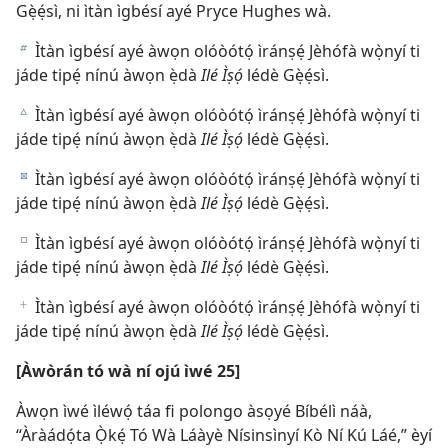
Gẹ̀ẹ́sì, ni ìtàn ìgbésí ayé Pryce Hughes wà.
Ìtàn ìgbésí ayé àwọn olóòótọ́ ìránṣẹ́ Jèhófà wọ̀nyí ti
b
jáde tipẹ́ nínú àwọn ẹ̀dà
Ilé Ìṣọ́
lédè Gẹ̀ẹ́sì.
Ìtàn ìgbésí ayé àwọn olóòótọ́ ìránṣẹ́ Jèhófà wọ̀nyí ti
c
jáde tipẹ́ nínú àwọn ẹ̀dà
Ilé Ìṣọ́
lédè Gẹ̀ẹ́sì.
Ìtàn ìgbésí ayé àwọn olóòótọ́ ìránṣẹ́ Jèhófà wọ̀nyí ti
d
jáde tipẹ́ nínú àwọn ẹ̀dà
Ilé Ìṣọ́
lédè Gẹ̀ẹ́sì.
Ìtàn ìgbésí ayé àwọn olóòótọ́ ìránṣẹ́ Jèhófà wọ̀nyí ti
e
jáde tipẹ́ nínú àwọn ẹ̀dà
Ilé Ìṣọ́
lédè Gẹ̀ẹ́sì.
Ìtàn ìgbésí ayé àwọn olóòótọ́ ìránṣẹ́ Jèhófà wọ̀nyí ti
f
jáde tipẹ́ nínú àwọn ẹ̀dà
Ilé Ìṣọ́
lédè Gẹ̀ẹ́sì.
[Àwòrán tó wà ní ojú ìwé 25]
Àwọn ìwé ìléwọ́ táa fi polongo àsọyé Bíbélì náà,
“Àràádọ́ta Ọ̀kẹ́ Tó Wà Láàyè Nísinsìnyí Kò Ní Kú Láé,” èyí