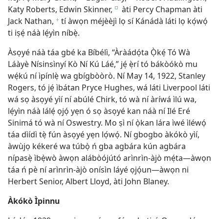
Katy Roberts, Edwin Skinner,
àti Percy Chapman àti
e
Jack Nathan,
tí àwọn méjèèjì lọ sí Kánádà láti lọ kọ́wọ́
f
ti iṣẹ́ náà lẹ́yìn níbẹ̀.
Àsọyé náà táa gbé ka Bíbélì, “Àràádọ́ta Ọ̀kẹ́ Tó Wà
Láàyè Nísinsìnyí Kò Ní Kú Láé,” jẹ́ ẹ̀rí tó bákòókò mu
wẹ́kú ní ìpínlẹ̀ wa gbígbòòrò. Ní May 14, 1922, Stanley
Rogers, tó jẹ́ ìbátan Pryce Hughes, wá láti Liverpool láti
wá sọ àsọyé yìí ní abúlé Chirk, tó wà ní àríwá ìlú wa,
lẹ́yìn náà lálẹ́ ọjọ́ yẹn ó sọ àsọyé kan náà ní Ilé Eré
Sinimá tó wà ní Oswestry. Mo ṣì ní ọ̀kan lára ìwé ìléwọ́
táa dìídì tẹ̀ fún àsọyé yẹn lọ́wọ́. Ní gbogbo àkókò yìí,
àwùjọ kékeré wa túbọ̀ ń gba agbára kún agbára
nípasẹ̀ ìbẹ̀wò àwọn alábòójútó arìnrìn-àjò mẹ́ta—àwọn
táa ń pè ní arìnrìn-àjò onísìn láyé ọjọ́un—àwọn ni
Herbert Senior, Albert Lloyd, àti John Blaney.
Àkókò Ìpinnu