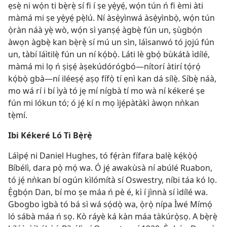
ẹsẹ̀ ni wọ́n ti bẹ̀rẹ̀ sí fi í ṣe yẹ̀yẹ́, wọ́n tún ń fi èmi àti
màmá mi ṣe yẹ̀yẹ́ pẹ̀lú. Ní àsẹ̀yìnwá àsẹ̀yìnbọ̀, wọ́n tún
ọ̀ràn náà yẹ̀ wò, wọ́n sì yanṣẹ́ àgbẹ̀ fún un, ṣùgbọ́n
àwọn àgbẹ̀ kan bẹ̀rẹ̀ sí mú un sìn, láìsanwó tó jọjú fún
un, tàbí láìtilẹ̀ fún un ní kọ́bọ̀. Láti lè gbọ́ bùkátà ìdílé,
màmá mi lọ ń ṣiṣẹ́ àṣekúdórógbó—nítorí àtirí tọ́rọ́
kọ́bọ̀ gbà—ní iléeṣẹ́ aṣọ fífọ̀ tí ẹnì kan dá sílẹ̀. Síbẹ̀ náà,
mo wá rí i bí ìyà tó jẹ mí nígbà tí mo wà ní kékeré ṣe
fún mi lókun tó; ó jẹ́ kí n mọ ìjẹ́pàtàkì àwọn nǹkan
tẹ̀mí.
Ibi Kékeré Ló Ti Bẹ̀rẹ̀
Láìpẹ́ ni Daniel Hughes, tó fẹ́ràn fífara balẹ̀ kẹ́kọ̀ọ́
Bíbélì, dara pọ̀ mọ́ wa. Ó jẹ́ awakùsà ní abúlé Ruabon,
tó jẹ́ nǹkan bí ogún kìlómítà sí Oswestry, níbi táa kó lọ.
Ẹ̀gbọ́n Dan, bí mo ṣe máa ń pè é, kì í jìnnà sí ìdílé wa.
Gbogbo ìgbà tó bá sì wá sọ́dọ̀ wa, ọ̀rọ̀ nípa Ìwé Mímọ́
ló sábà máa ń sọ. Kò ráyè ká kàn máa tàkúrọ̀sọ. A bẹ̀rẹ̀