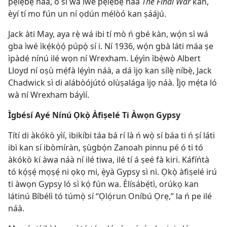
pẹlẹbẹ náà, ó sì wá ìwé pẹlẹbẹ náà
The Final War
kàn,
èyí tí mo fún un ní ọdún mélòó kan ṣáájú.
Jack àti May, aya rẹ̀ wá ibi tí mò ń gbé kàn, wọ́n sì wá
gba ìwé ìkẹ́kọ̀ọ́ púpọ̀ sí i. Ní 1936, wọ́n gbà láti máa ṣe
ìpàdé nínú ilé wọn ní Wrexham. Lẹ́yìn ìbẹ̀wò Albert
Lloyd ní oṣù mẹ́fà lẹ́yìn náà, a dá ìjọ kan sílẹ̀ níbẹ̀, Jack
Chadwick sì di alábòójútó olùṣalága ìjọ náà. Ìjọ mẹ́ta ló
wà ní Wrexham báyìí.
Ìgbésí Ayé Nínú Ọkọ̀ Àfiṣelé Ti Àwọn Gypsy
Títí di àkókò yìí, ibikíbi táa bá rí là ń wọ̀ sí báa ti ń ṣí láti
ibì kan sí ibòmíràn, ṣùgbọ́n Zanoah pinnu pé ó ti tó
àkókò kí àwa náà ní ilé tiwa, ilé tí á ṣeé fà kiri. Káfíńtà
tó kọ́ṣẹ́ mọṣẹ́ ni ọkọ mi, ẹ̀yà Gypsy sì ni. Ọkọ̀ àfiṣelé irú
ti àwọn Gypsy ló sì kọ́ fún wa. Èlísábẹ́tì, orúkọ kan
látinú Bíbélì tó túmọ̀ sí “Ọlọ́run Oníbú Ọrẹ,” la ń pe ilé
náà.