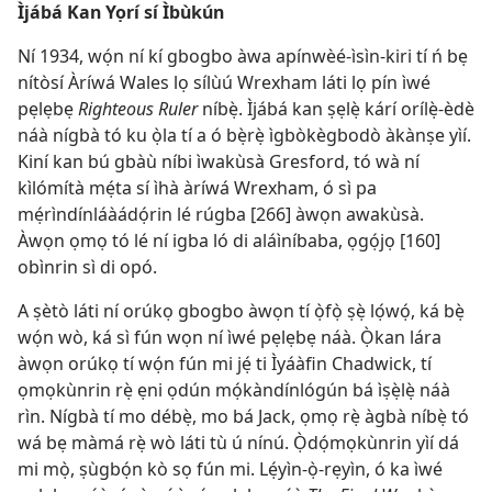
Ìjábá Kan Yọrí sí Ìbùkún
Ní 1934, wọ́n ní kí gbogbo àwa apínwèé-ìsìn-kiri tí ń bẹ
nítòsí Àríwá Wales lọ sílùú Wrexham láti lọ pín ìwé
pẹlẹbẹ
Righteous Ruler
níbẹ̀. Ìjábá kan ṣẹlẹ̀ kárí orílẹ̀-èdè
náà nígbà tó ku ọ̀la tí a ó bẹ̀rẹ̀ ìgbòkègbodò àkànṣe yìí.
Kiní kan bú gbàù níbi ìwakùsà Gresford, tó wà ní
kìlómítà mẹ́ta sí ìhà àríwá Wrexham, ó sì pa
mẹ́rìndínláàádọ́rin lé rúgba [266] àwọn awakùsà.
Àwọn ọmọ tó lé ní igba ló di aláìníbaba, ọgọ́jọ [160]
obìnrin sì di opó.
A ṣètò láti ní orúkọ gbogbo àwọn tí ọ̀fọ̀ ṣẹ̀ lọ́wọ́, ká bẹ̀
wọ́n wò, ká sì fún wọn ní ìwé pẹlẹbẹ náà. Ọ̀kan lára
àwọn orúkọ tí wọ́n fún mi jẹ́ ti Ìyáàfin Chadwick, tí
ọmọkùnrin rẹ̀ ẹni ọdún mọ́kàndínlógún bá ìṣẹ̀lẹ̀ náà
rìn. Nígbà tí mo débẹ̀, mo bá Jack, ọmọ rẹ̀ àgbà níbẹ̀ tó
wá bẹ màmá rẹ̀ wò láti tù ú nínú. Ọ̀dọ́mọkùnrin yìí dá
mi mọ̀, ṣùgbọ́n kò sọ fún mi. Lẹ́yìn-ọ̀-rẹyìn, ó ka ìwé