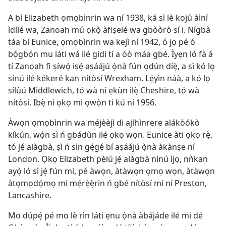
A bí Elizabeth ọmọbìnrin wa ní 1938, ká sì lè kojú àìní
ìdílé wa, Zanoah mú ọkọ̀ àfiṣelé wa gbòòrò sí i. Nígbà
táa bí Eunice, ọmọbìnrin wa kejì ní 1942, ó jọ pé ó
bọ́gbọ́n mu láti wá ilé gidi tí a óò máa gbé. Ìyẹn ló fà á
tí Zanoah fi ṣíwọ́ iṣẹ́ aṣáájú ọ̀nà fún ọdún díẹ̀, a sì kó lọ
sínú ilé kékeré kan nítòsí Wrexham. Lẹ́yìn náà, a kó lọ
sílùú Middlewich, tó wà ní ẹkùn ilẹ̀ Cheshire, tó wà
nítòsí. Ibẹ̀ ni ọkọ mi ọwọ̀n ti kú ní 1956.
Àwọn ọmọbìnrin wa méjèèjì di ajíhìnrere alákòókò
kíkún, wọ́n sì ń gbádùn ilé ọkọ wọn. Eunice àti ọkọ rẹ̀,
tó jẹ́ alàgbà, ṣì ń sìn gẹ́gẹ́ bí aṣáájú ọ̀nà àkànṣe ní
London. Ọkọ Elizabeth pẹ̀lú jẹ́ alàgbà nínú ìjọ, nǹkan
ayọ̀ ló sì jẹ́ fún mi, pé àwọn, àtàwọn ọmọ wọn, àtàwọn
àtọmọdọ́mọ mi mẹ́rẹ̀ẹ̀rin ń gbé nítòsí mi ní Preston,
Lancashire.
Mo dúpẹ́ pé mo lè rìn láti ẹnu ọ̀nà àbájáde ilé mi dé