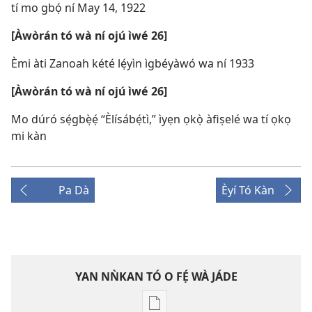
tí mo gbọ́ ní May 14, 1922
[Àwòrán tó wà ní ojú ìwé 26]
Èmi àti Zanoah kété lẹ́yìn ìgbéyàwó wa ní 1933
[Àwòrán tó wà ní ojú ìwé 26]
Mo dúró sẹ́gbẹ̀ẹ́ “Èlísábẹ́tì,” ìyẹn ọkọ̀ àfiṣelé wa tí ọkọ
mi kàn
Pa Dà
Èyí Tó Kàn
YAN NǸKAN TÓ O FẸ́ WÀ JÁDE
Bó