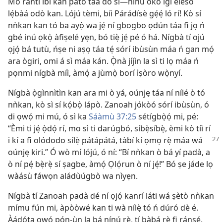
Mo rántí ibì kan pàtó táa dó sí—nínú oko igi eléso
lẹ́bàá odò kan. Lójú tèmi, bíi Párádísè gẹ́ẹ́ ló rí! Kò sí
nǹkan kan tó ba ayọ̀ wa jẹ́ ní gbogbo ọdún táa fi jọ ń
gbé inú ọkọ̀ àfiṣelé yẹn, bó tiẹ̀ jẹ́ pé ó há. Nígbà tí ojú
ọjọ́ bá tutù, ńṣe ni aṣọ táa tẹ́ sórí ibùsùn máa ń gan mọ́
ara ògiri, omi á sì máa kán. Ọ̀nà jíjìn la sì ti lọ máa ń
pọnmi nígbà míì, àmọ́ a jùmọ̀ borí ìṣòro wọ̀nyí.
Nígbà ọ̀gìnnìtìn kan ara mi ò yá, oúnjẹ táa ní nílé ò tó
nǹkan, kò sì sí kọ́bọ̀ lápò. Zanoah jókòó sórí ibùsùn, ó
di ọwọ́ mi mú, ó sì ka
Sáàmù 37:25
sétígbọ̀ọ́ mi, pé:
“Èmi ti jẹ́ ọ̀dọ́ rí, mo sì ti darúgbó, síbẹ̀síbẹ̀, èmi kò tíì rí
i
kí a fi olódodo sílẹ̀ pátápátá, tàbí kí ọmọ rẹ̀ máa wá
oúnjẹ kiri.” Ó wò mí lójú, ó ní: “Bí nǹkan ò bá yí padà, a
ò ní pẹ́ bẹ̀rẹ̀ sí ṣagbe, àmọ́ Ọlọ́run ò ní jẹ́!” Bó ṣe jáde lọ
wàásù fáwọn aládùúgbò wa nìyẹn.
Nígbà tí Zanoah padà dé ní ọjọ́ kanrí láti wá ṣètò nǹkan
mímu fún mi, àpòòwé kan ti wà nílẹ̀ tó ń dúró dè é.
Àádọ́ta owó pọ́n-ùn la bá nínú rẹ̀, tí bàbá rẹ̀ fi ránṣẹ́.