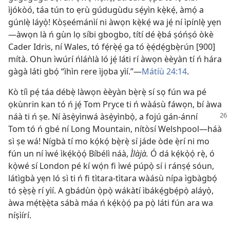
ìjókòó, táa tún to ẹrù gúdugùdu sẹ́yìn kẹ̀kẹ́, àmọ́ a
gúnlẹ̀ láyọ̀! Kòṣeémánìí ni àwọn kẹ̀kẹ́ wa jẹ́ ní ìpínlẹ̀ yẹn
—àwọn là ń gùn lọ síbi gbogbo, títí dé ẹ̀bá ṣóńṣó òkè
Cader Idris, ní Wales, tó fẹ́rẹ̀ẹ́ ga tó ẹ̀ẹ́dẹ́gbẹ̀rún [900]
mítà. Ohun ìwúrí ńláǹlà ló jẹ́ láti rí àwọn èèyàn tí ń hára
gàgà láti gbọ́ “ìhìn rere ìjọba yìí.”—
Mátíù 24:14
.
Kò tíì pẹ́ táa débẹ̀ làwọn èèyàn bẹ̀rẹ̀ sí sọ fún wa pé
ọkùnrin kan tó ń jẹ́ Tom Pryce ti ń wàásù fáwọn, bí àwa
náà ti ń ṣe. Ní
àsẹ̀yìnwá àsẹ̀yìnbọ̀, a fojú gán-ánní
Tom tó ń gbé ní Long Mountain, nítòsí Welshpool—háà
sì ṣe wá! Nígbà tí mo kọ́kọ́ bẹ̀rẹ̀ sí jáde òde ẹ̀rí ni mo
fún un ní ìwé ìkẹ́kọ̀ọ́ Bíbélì náà,
Ìlàjà.
Ó dá kẹ́kọ̀ọ́ rẹ̀, ó
kọ̀wé sí London pé kí wọ́n fi ìwé púpọ̀ sí i ránṣẹ́ sóun,
látìgbà yẹn ló sì ti ń fi tìtara-tìtara wàásù nípa ìgbàgbọ́
tó ṣẹ̀ṣẹ̀ rí yìí. A gbádùn ọ̀pọ̀ wákàtí ìbákẹ́gbẹ́pọ̀ aláyọ̀,
àwa mẹ́tẹ̀ẹ̀ta sábà máa ń kẹ́kọ̀ọ́ pa pọ̀ láti fún ara wa
níṣìírí.