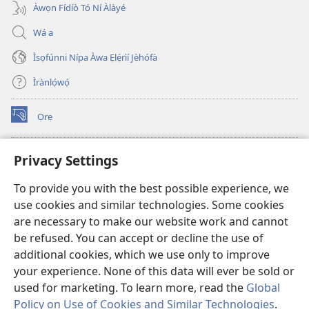
Àwọn Fídíò Tó Ní Àlàyé
Wá a
Ìsọfúnni Nípa Àwa Ẹlẹ́rìí Jèhófà
Ìrànlọ́wọ́
Ọrẹ
(opens
new
window)
ÀKÁ ÌWÉ ORÍ ÍŃTÁNẸ́Ẹ̀TÌ TI Watchtower™
Privacy Settings
(opens
new
®
JW Hub
To provide you with the best possible experience, we
window)
(opens
use cookies and similar technologies. Some cookies
new
®
JW Library
window)
are necessary to make our website work and cannot
be refused. You can accept or decline the use of
®
Watchtower Library
additional cookies, which we use only to improve
your experience. None of this data will ever be sold or
used for marketing. To learn more, read the
Global
Policy on Use of Cookies and Similar Technologies
.