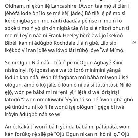
Oldham, ní ẹkùn ilẹ̀ Lancashire. (Àwọn táa mọ̀ sí Ẹlẹ́rìí
Jèhófà lóde òní ló ṣe méjèèjì jáde.) Bó tilẹ̀ jẹ́ pé mo ṣì
kéré nígbà yẹn, mo rántí dáadáa pé ńṣe ni mo ń fò
sókè tí mo ń yọ̀ ṣìnkìn nígbà táa ń lọ sílé nítorí ohun tí
mo rí! Lẹ́yìn náà ni Frank Heeley bẹ̀rẹ̀ àwùjọ ìkẹ́kọ̀ọ́
Bíbélì kan ní àdúgbò Rochdale tí à
ń gbé. Lílọ síbi
ìkẹ́kọ̀ọ́ yìí ran ìdílé wa lọ́wọ́ láti túbọ̀ lóye Ìwé Mímọ́.
Ṣe ni Ogun Ńlá náà—tí à ń pè ní Ogun Àgbáyé Kìíní
nísinsìnyí, fọ́ ìgbésí ayé wa tó tòrò minimini yángá
lọ́dún kan náà. Wọ́n fẹ́ fagbára mú bàbá mi wọnú iṣẹ́
ológun, àmọ́ ó kọ̀ jálẹ̀, ó lóun ò ní dá sí tọ̀túntòsì. Ní ilé
ẹjọ́, wọ́n pe bàbá mi ní “ẹni iyì,” lẹ́tà sì wá lóríṣiríṣi
látọ̀dọ̀ “àwọn ọmọlúwàbí èèyàn tó sọ pé àwọn gbà gbọ́
pé tinútinú ni kò fi fẹ́ wọnú iṣẹ́ ológun,” gẹ́gẹ́ bí ìwé
ìròyìn àdúgbò náà ṣe wí.
Àmọ́, kàkà tí wọn ì bá fi yọ̀ǹda bàbá mi pátápátá, wọ́n
kàn forúkọ rẹ̀ sílẹ̀ pé “Ojú Ogun nìkan ni kò ní lọ.” Ojú