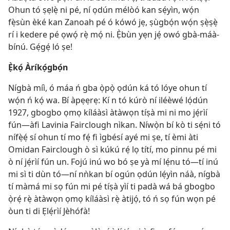
Ohun tó ṣẹlẹ̀ ni pé, ní ọdún mélòó kan sẹ́yìn, wọ́n
fẹ̀sùn èké kan Zanoah pé ó kówó jẹ, ṣùgbọ́n wọ́n ṣẹ̀ṣẹ̀
rí i kedere pé ọwọ́ rẹ̀ mọ́ ni. Ẹ̀bùn yẹn jẹ́ owó gbà-máà-
bínú. Gẹ́gẹ́ ló ṣe!
Ẹ̀kọ́ Àríkọ́gbọ́n
Nígbà míì, ó máa ń gba ọ̀pọ̀ ọdún ká tó lóye ohun tí
wọ́n ń kọ́ wa. Bí àpẹẹrẹ: Kí n tó kúrò ní iléèwé lọ́dún
1927, gbogbo ọmọ kíláàsì àtàwọn tíṣà mi ni mo jẹ́rìí
fún—àfi Lavinia Fairclough nìkan. Níwọ̀n bí kò ti sẹ́ni tó
nífẹ̀ẹ́ sí ohun tí mo fẹ́ fi ìgbésí ayé mi ṣe, tí èmi àti
Omidan Fairclough ò sì kúkú rẹ́ lọ títí, mo pinnu pé mi
ò ní jẹ́rìí fún un. Fojú inú wo bó ṣe yà mí lẹ́nu tó—tí inú
mi sì ti dùn tó—ní nǹkan bí ogún ọdún lẹ́yìn náà, nígbà
tí màmá mi sọ fún mi pé tíṣà yìí ti padà wá bá gbogbo
ọ̀rẹ́ rẹ̀ àtàwọn ọmọ kíláàsì rẹ̀ àtijọ́, tó ń sọ fún wọn pé
òun ti di Ẹlẹ́rìí Jèhófà!