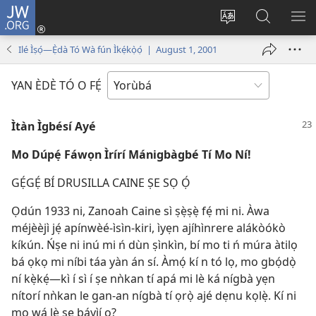
JW.ORG
Wọlé
(opens
Yí
Wa
GB
new
èdè
JW.ORG
YÍ
Ilé Ìṣọ́—Ẹ̀dà Tó Wà fún Ìkẹ́kọ̀ọ́ | August 1, 2001
window)
ìkànnì
JÁ
pa
YAN ÈDÈ TÓ O FẸ́
dà
Ìtàn Ìgbésí Ayé
Mo Dúpẹ́ Fáwọn Ìrírí Mánigbàgbé Tí Mo Ní!
GẸ́GẸ́ BÍ DRUSILLA CAINE ṢE SỌ Ọ́
Ọdún 1933 ni, Zanoah Caine sì ṣẹ̀ṣẹ̀ fẹ́ mi ni. Àwa
méjèèjì jẹ́ apínwèé-ìsìn-kiri, ìyẹn ajíhìnrere alákòókò
kíkún. Ńṣe ni inú mi ń dùn ṣìnkìn, bí mo ti ń múra àtilọ
bá ọkọ mi níbi táa yàn án sí. Àmọ́ kí n tó lọ, mo gbọ́dọ̀
ní kẹ̀kẹ́—kì í sì í ṣe nǹkan tí apá mi lè ká nígbà yẹn
nítorí nǹkan le gan-an nígbà tí ọrọ̀ ajé dẹnu kọlẹ̀. Kí ni
mo wá lè ṣe báyìí o?