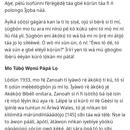
Aiye,
pẹ̀lú ìsọfúnni fẹ̀rẹ̀gẹ̀dẹ̀ táa gbé kọ́rùn táa fi ń
polongo Ìjọba náà.
Àyíká ṣọ́ọ̀ṣì gàgàrà kan la ti lọ ṣiṣẹ́, ojú sì bẹ̀rẹ̀ sí tì mí,
ṣùgbọ́n mo tu ara mi nínú pé kò kúkú sẹ́ni tó mọ̀ mí ní
ìlú ńlá yìí. Ṣùgbọ́n ẹni àkọ́kọ́ tó wá bá mi ni ọ̀rẹ́ mi àtijọ́
táa jọ lọ síléèwé. Ó wò mí sùn-ùn, ó ní: “Èwo ló dé, tó
wá sún ẹ gbé eléyìí kọ́rùn?” Ìrírí yẹn ló wá mú gbogbo
ìbẹ̀rù èèyàn kúrò lọ́kàn mi pátá!
Mo Túbọ̀ Wọnú Pápá Lọ
Lọ́dún 1933, mo fẹ́ Zanoah tí ìyàwó rẹ̀ àkọ́kọ́ ti kú, tó sì
fi ọdún mẹ́ẹ̀ẹ́dọ́gbọ̀n jù mí lọ. Ìyàwó rẹ̀ àkọ́kọ́ jẹ́
Akẹ́kọ̀ọ́ Bíbélì onítara, Zanoah sì ń fi ìṣòtítọ́ bá iṣẹ́ ìsìn
rẹ̀ nìṣó lẹ́yìn ikú aya rẹ̀. Láìpẹ́ la ṣí kúrò ní ilẹ̀ Gẹ̀ẹ́sì lọ sí
ìpínlẹ̀ wa tuntun ní Àríwá Wales, tó jẹ́ nǹkan bíi
kìlómítà márùndínláàádọ́jọ [145] síbi táa wà tẹ́lẹ̀. Ńṣe la
to àwọn páálí, àpótí, àtàwọn nǹkan iyebíye yòókù
gàgàgúgú sọ́rùn ọwọ́ kẹ̀kẹ́, àti sára ọ̀pá tó lọ síbi