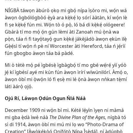
NÍGBÀ táwọn àbúrò ọkọ mi gbọ́ nípa ìṣòro mi, wọ́n wá
àwọn ògbólógbòó ẹ̀yà ara kẹ̀kẹ́ lọ sórí ààtàn, kí wọ́n lè
fi ṣe kẹ̀kẹ́ fún mi. Wọ́n tò ó pọ̀, ló bá di kẹ̀kẹ́ ológeere!
Gbàrà tí mo mọ̀ ọ́n gùn lèmi àti Zanoah mú ọ̀nà wa
pọ̀n, táa ń fi tayọ̀tayọ̀ gun kẹ̀kẹ́ jákèjádò àwọn ẹkùn ilẹ̀
Gẹ̀ẹ́sì tí wọ́n ń pè ní Worcester àti Hereford, táa ń jẹ́rìí
fún gbogbo àwọn táa bá pàdé.
Mi ò tètè mọ̀ pé ìgbésẹ̀ ìgbàgbọ́ tí mo gbé wẹ́rẹ́ yìí yóò
jẹ́ kí ìgbésí ayé mi kún fún àwọn ìrírí wíwúnilórí. Àmọ́ o,
àwọn òbí mi ọ̀wọ́n ló fi ẹsẹ̀ mi lé ọ̀nà àwọn nǹkan tẹ̀mí
láti àárọ̀ ọjọ́.
Ojú Rí, Láwọn Ọdún Ogun Ńlá Náà
December 1909 ni wọ́n bí mi. Kété lẹ́yìn ìyẹn ni màmá
mi gba ẹ̀dà ìwé náà
The Divine Plan of the Ages,
nígbà tó
sì di 1914, àwọn òbí mi mú mi lọ wo “Photo-Drama of
Creation” [Àwòkẹ́kọ̀ọ́ Onífọ́tò Nípa Ìṣẹ̀dá], ní àdúgbò