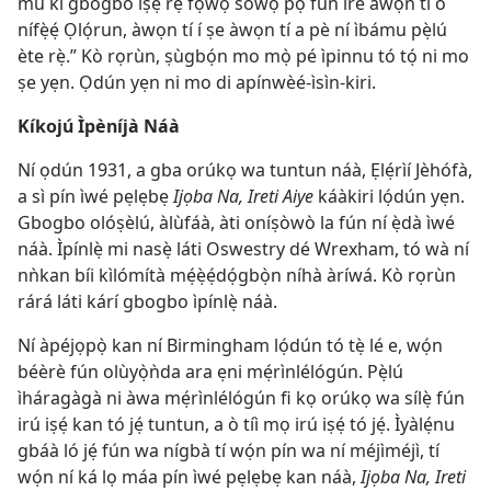
mú kí gbogbo iṣẹ́ rẹ̀ fọwọ́ sowọ́ pọ̀ fún ire àwọn tí ó
nífẹ̀ẹ́ Ọlọ́run, àwọn tí í ṣe àwọn tí a pè ní ìbámu pẹ̀lú
ète rẹ̀.” Kò rọrùn, ṣùgbọ́n mo mọ̀ pé ìpinnu tó tọ́ ni mo
ṣe yẹn. Ọdún yẹn ni mo di apínwèé-ìsìn-kiri.
Kíkojú Ìpèníjà Náà
Ní ọdún 1931, a gba orúkọ wa tuntun náà, Ẹlẹ́rìí Jèhófà,
a sì pín ìwé pẹlẹbẹ
Ijọba Na, Ireti Aiye
káàkiri lọ́dún yẹn.
Gbogbo olóṣèlú, àlùfáà, àti oníṣòwò la fún ní ẹ̀dà ìwé
náà. Ìpínlẹ̀ mi nasẹ̀ láti Oswestry dé Wrexham, tó wà ní
nǹkan bíi kìlómítà mẹ́ẹ̀ẹ́dọ́gbọ̀n níhà àríwá. Kò rọrùn
rárá láti kárí gbogbo ìpínlẹ̀ náà.
Ní àpéjọpọ̀ kan ní Birmingham lọ́dún tó tẹ̀ lé e, wọ́n
béèrè fún olùyọ̀ǹda ara ẹni mẹ́rìnlélógún. Pẹ̀lú
ìháragàgà ni àwa mẹ́rìnlélógún fi kọ orúkọ wa sílẹ̀ fún
irú iṣẹ́ kan tó jẹ́ tuntun, a ò tíì mọ irú iṣẹ́ tó jẹ́. Ìyàlẹ́nu
gbáà ló jẹ́ fún wa nígbà tí wọ́n pín wa ní méjìméjì, tí
wọ́n ní ká lọ máa pín ìwé pẹlẹbẹ kan náà,
Ijọba Na, Ireti