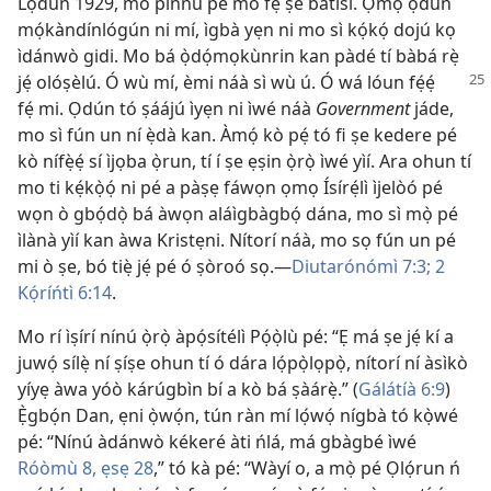
Lọ́dún 1929, mo pinnu pé mo fẹ́ ṣe batisí. Ọmọ ọdún
mọ́kàndínlógún ni mí, ìgbà yẹn ni mo sì kọ́kọ́ dojú kọ
ìdánwò gidi. Mo bá ọ̀dọ́mọkùnrin kan pàdé tí bàbá rẹ̀
jẹ́ olóṣèlú. Ó wù mí, èmi náà sì wù ú. Ó wá lóun fẹ́ẹ́
fẹ́ mi. Ọdún tó ṣáájú ìyẹn ni ìwé náà
Government
jáde,
mo sì fún un ní ẹ̀dà kan. Àmọ́ kò pẹ́ tó fi ṣe kedere pé
kò nífẹ̀ẹ́ sí ìjọba ọ̀run, tí í ṣe ẹṣin ọ̀rọ̀ ìwé yìí. Ara ohun tí
mo ti kẹ́kọ̀ọ́ ni pé a pàṣẹ fáwọn ọmọ Ísírẹ́lì ìjelòó pé
wọn ò gbọ́dọ̀ bá àwọn aláìgbàgbọ́ dána, mo sì mọ̀ pé
ìlànà yìí kan àwa Kristẹni. Nítorí náà, mo sọ fún un pé
mi ò ṣe, bó tiẹ̀ jẹ́ pé ó ṣòroó sọ.—
Diutarónómì 7:3;
2
Kọ́ríńtì 6:14
.
Mo rí ìṣírí nínú ọ̀rọ̀ àpọ́sítélì Pọ́ọ̀lù pé: “Ẹ má ṣe jẹ́ kí a
juwọ́ sílẹ̀ ní ṣíṣe ohun tí ó dára lọ́pọ̀lọpọ̀, nítorí ní àsìkò
yíyẹ àwa yóò kárúgbìn bí a kò bá ṣàárẹ̀.” (
Gálátíà 6:9
)
Ẹ̀gbọ́n Dan, ẹni ọ̀wọ́n, tún ràn mí lọ́wọ́ nígbà tó kọ̀wé
pé: “Nínú àdánwò kékeré àti ńlá, má gbàgbé ìwé
Róòmù 8, ẹsẹ 28
,” tó kà pé: “Wàyí o, a mọ̀ pé Ọlọ́run ń