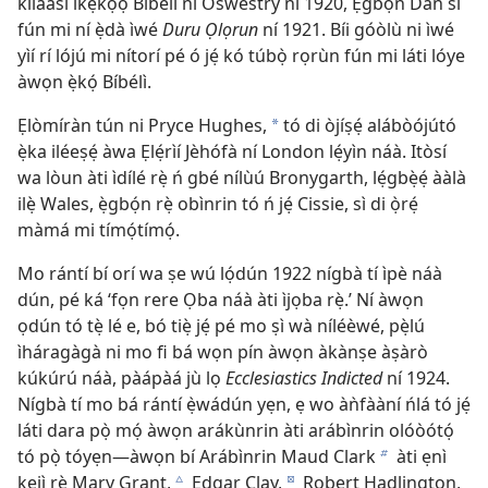
kíláàsì ìkẹ́kọ̀ọ́ Bíbélì ní Oswestry ní 1920, Ẹ̀gbọ́n Dan sì
fún mi ní ẹ̀dà ìwé
Duru Ọlọrun
ní 1921. Bíi góòlù ni ìwé
yìí rí lójú mi nítorí pé ó jẹ́ kó túbọ̀ rọrùn fún mi láti lóye
àwọn ẹ̀kọ́ Bíbélì.
Ẹlòmíràn tún ni Pryce Hughes,
tó di òjíṣẹ́ alábòójútó
a
ẹ̀ka iléeṣẹ́ àwa Ẹlẹ́rìí Jèhófà ní London lẹ́yìn náà. Itòsí
wa lòun àti ìdílé rẹ̀ ń gbé nílùú Bronygarth, lẹ́gbẹ̀ẹ́ ààlà
ilẹ̀ Wales, ẹ̀gbọ́n rẹ̀ obìnrin tó ń jẹ́ Cissie, sì di ọ̀rẹ́
màmá mi tímọ́tímọ́.
Mo rántí bí orí wa ṣe wú lọ́dún 1922 nígbà tí ìpè náà
dún, pé ká ‘fọn rere Ọba náà àti ìjọba rẹ̀.’ Ní àwọn
ọdún tó tẹ̀ lé e, bó tiẹ̀ jẹ́ pé mo ṣì wà níléèwé, pẹ̀lú
ìháragàgà ni mo fi bá wọn pín àwọn àkànṣe àṣàrò
kúkúrú náà, pàápàá jù lọ
Ecclesiastics Indicted
ní 1924.
Nígbà tí mo bá rántí ẹ̀wádún yẹn, ẹ wo àǹfààní ńlá tó jẹ́
láti dara pọ̀ mọ́ àwọn arákùnrin àti arábìnrin olóòótọ́
tó pọ̀ tóyẹn—àwọn bí Arábìnrin Maud Clark
àti ẹnì
b
kejì rẹ̀ Mary Grant,
Edgar Clay,
Robert Hadlington,
c
d