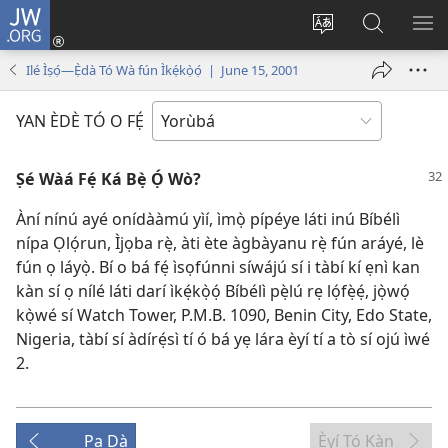
JW.ORG
Wọlé
(opens
Yí
Wa
GB
new
èdè
JW.ORG
YÍ
Ilé Ìṣọ́—Ẹ̀dà Tó Wà fún Ìkẹ́kọ̀ọ́ | June 15, 2001
window)
ìkànnì
JÁ
pa
YAN ÈDÈ TÓ O FẸ́
dà
Ṣé Wàá Fẹ́ Ká Bẹ̀ Ọ́ Wò?
Àní nínú ayé onídààmú yìí, ìmọ̀ pípéye láti inú Bíbélì
nípa Ọlọ́run, Ìjọba rẹ̀, àti ète àgbàyanu rẹ̀ fún aráyé, lè
fún ọ láyọ̀. Bí o bá fẹ́ ìsọfúnni síwájú sí i tàbí kí ẹnì kan
kàn sí ọ nílé láti darí ìkẹ́kọ̀ọ́ Bíbélì pẹ̀lú rẹ lọ́fẹ̀ẹ́, jọ̀wọ́
kọ̀wé sí Watch Tower, P.M.B. 1090, Benin City, Edo State,
Nigeria, tàbí sí àdírẹ́sì tí ó bá yẹ lára èyí tí a tò sí ojú ìwé
2.
Pa Dà
Èyí Tó Kàn