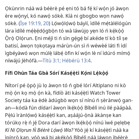
Ọkùnrin náà wá béèrè pé ẹni tó bá fẹ́ kí wọ́n jó àwọn
ère wọ̀nyí, kó nawọ́ sókè. Kíá ni gbogbo wọn nawọ́
sókè. (
Ìṣe 19:19, 20
) Lọ́wọ́lọ́wọ́ báyìí, ìdílé mẹ́tàlélógún
lára ìdílé mẹ́ẹ̀ẹ́dọ́gbọ̀n tó wà láwùjọ yẹn ló ń kẹ́kọ̀ọ́
Ọ̀rọ̀ Ọlọ́run. Ẹni méjì ti ń sìn gẹ́gẹ́ bí akéde tí kò tíì ṣe
batisí, àwọn tọkọtaya márùn-ún sì ń wéwèé láti fi ìdí
ìgbéyàwó wọn múlẹ̀ lábẹ́ òfin kí wọ́n lè ní ìdúró mímọ́
níwájú Jèhófà.—
Títù 3:1;
Hébérù 13:4
.
Fífi Ohùn Táa Gbà Sórí Kásẹ́ẹ̀tì Kọ́ni Lẹ́kọ̀ọ́
Nítorí pé ọ̀pọ̀ jù lọ àwọn tó ń gbé lórí Altiplano ni kò
mọ̀ ọ́n kọ mọ̀ ọ́n kà, fídíò àti kásẹ́ẹ̀tì Watch Tower
Society táa ka èdè àdúgbò wọn sí nínú ń ṣèrànwọ́ gan-
an—kódà fún dídarí àwọn ìkẹ́kọ̀ọ́ Bíbélì inú ilé pàápàá.
Pẹ̀lú ìrànlọ́wọ́ kásẹ́ẹ̀tì kan, aṣáájú-ọ̀nà àkànṣe kan
tórúkọ rẹ̀ ń jẹ́ Dora darí àwọn ìkẹ́kọ̀ọ́ nínú ìwé pẹlẹbẹ
Kí Ni Ọlọrun Ń Béèrè Lọ́wọ́ Wa?
Yóò jẹ́ kí kásẹ́ẹ̀tì náà ka
ìpínrọ̀ kan, yóò wá bi akẹ́kọ̀ọ́ Bíbélì náà láwọn ìbéèrè