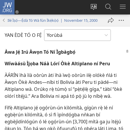
JW.ORG
Wọlé
(opens
Yí
Wa
GB
new
èdè
JW.ORG
YÍ
Ilé Ìṣọ́—Ẹ̀dà Tó Wà fún Ìkẹ́kọ̀ọ́ | November 15, 2000
window)
ìkànnì
JÁ
pa
YAN ÈDÈ TÓ O FẸ́
dà
Àwa Jẹ́ Irú Àwọn Tó Ní Ìgbàgbọ́
Wíwàásù Ìjọba Náà Lórí Òkè Altiplano ní Peru
ÀÁRÍN ìhà ìlà oòrùn àti ìhà ìwọ̀ oòrùn ilẹ̀ olókè ńlá ti
Àwọn Òkè Andes—níbi tí Bolivia àti Peru ti pàdé—ni
Altiplano wà. Orúkọ rẹ̀ túmọ̀ sí “pẹ̀tẹ́lẹ̀ gíga,” tàbí “òkè
olórí títẹ́jú.” Ara Bolivia ni apá tó pọ̀ jù lọ níbẹ̀ wà.
Fífẹ̀ Altiplano jẹ́ ọgọ́rùn-ún kìlómítà, gígùn rẹ̀ lé ní
ẹgbẹ̀rún kìlómítà, ó sì fi ìpíndọ́gba nǹkan bí
egbèjìdínlógún ó lé ọgọ́rùn-ún [3,700] mítà ga ju ìtẹ́jú
òkun lọ. Tóo bá wọ ọkọ̀ òfuurufú tó gbéra láti Lima, tó