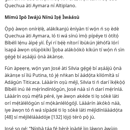
Quechua àti Aymara ní Altiplano.
Mímú Ipò Iwájú Nínú Iṣẹ́ Ìwàásù
Ọ̀pọ̀ àwọn onírẹ̀lẹ̀, alákíkanjú ènìyàn tí wọ́n ń sọ èdè
Quechua àti Aymara, ló ti wá sínú ìmọ̀ pípéye ti òtítọ́
Bíbélì lẹ́nu àìpẹ́ yìí. Èyí rí bẹ́ẹ̀ nítorí ìbùkún Jèhófà lórí
ìsapá àwọn olùpòkìkí Ìjọba alákòókò kíkún tí wọ́n ń sìn
gẹ́gẹ́ bí aṣáájú ọ̀nà àkànṣe.
Fún àpẹẹrẹ, wọ́n yan José àti Silvia gẹ́gẹ́ bí aṣáájú ọ̀nà
àkànṣe sí ìlú Putina, tó jẹ́ nǹkan bí àádọ́ta kìlómítà sí
Adágún Titicaca. Láàárín oṣù méjì, Silvia ti ń darí ìkẹ́kọ̀ọ́
Bíbélì inú ilé mẹ́rìndínlógún, José náà sì ń darí mẹ́rìnlá.
Láàárín oṣù mẹ́fà péré, iye àwọn akéde ti lọ sókè láti
orí mẹ́tàlélógún sí mọ́kànlélógójì. Láàárín àkókò náà,
iye àwọn tó ń wá sípàdé ti lọ sókè láti méjìdínláàádọ́ta
[48] sí méjìléláàádóje [132] lọ́jọ́ térò pọ̀ jù.
José sọ pé: “Nígbà táa fẹ́ bẹ̀rẹ̀ ìpàdé ìjọ láwọn àwùjọ