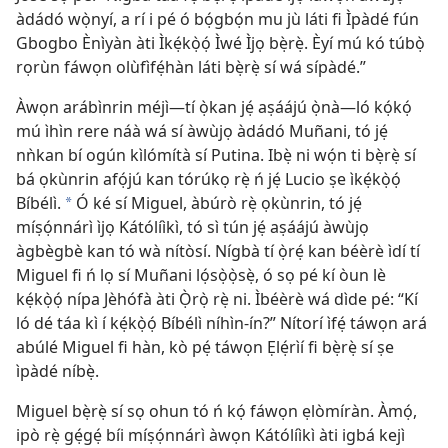
àdádó wọ̀nyí, a rí i pé ó bọ́gbọ́n mu jù láti fi Ìpàdé fún
Gbogbo Ènìyàn àti Ìkẹ́kọ̀ọ́ Ìwé Ìjọ bẹ̀rẹ̀. Èyí mú kó túbọ̀
rọrùn fáwọn olùfìfẹ́hàn láti bẹ̀rẹ̀ sí wá sípàdé.”
Àwọn arábìnrin méjì—tí ọ̀kan jẹ́ aṣáájú ọ̀nà—ló kọ́kọ́
mú ìhìn rere náà wá sí àwùjọ àdádó Muñani, tó jẹ́
nǹkan bí ogún kìlómítà sí Putina. Ibẹ̀ ni wọ́n ti bẹ̀rẹ̀ sí
bá ọkùnrin afọ́jú kan tórúkọ rẹ̀ ń jẹ́ Lucio ṣe ìkẹ́kọ̀ọ́
Bíbélì.
Ó ké sí Miguel, àbúrò rẹ̀ ọkùnrin, tó jẹ́
a
míṣọ́nnárì ìjọ Kátólíìkì, tó sì tún jẹ́ aṣáájú àwùjọ
àgbègbè kan tó wà nítòsí. Nígbà tí ọ̀rẹ́ kan béèrè ìdí tí
Miguel fi ń lọ sí Muñani lọ́sọ̀ọ̀sẹ̀, ó sọ pé kí òun lè
kẹ́kọ̀ọ́ nípa Jèhófà àti Ọ̀rọ̀ rẹ̀ ni. Ìbéèrè wá dìde pé: “Kí
ló dé táa kì í kẹ́kọ̀ọ́ Bíbélì níhìn-ín?” Nítorí ìfẹ́ táwọn ará
abúlé Miguel fi hàn, kò pẹ́ táwọn Ẹlẹ́rìí fi bẹ̀rẹ̀ sí ṣe
ìpàdé níbẹ̀.
Miguel bẹ̀rẹ̀ sí sọ ohun tó ń kọ́ fáwọn ẹlòmíràn. Àmọ́,
ipò rẹ̀ gẹ́gẹ́ bíi míṣọ́nnárì àwọn Kátólíìkì àti igbá kejì