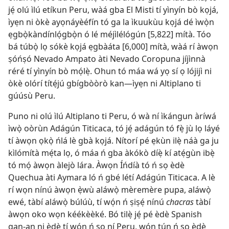
jẹ́ olú ìlú etíkun Peru, wàá gba El Misti tí yìnyín bò kọjá,
ìyẹn ni òkè ayọnáyèéfín tó ga la ìkuukùu kọjá dé ìwọ̀n
ẹgbọ̀kàndínlọ́gbọ̀n ó lé méjìlélógún [5,822] mítà. Tóo
bá túbọ̀ lọ sókè kọjá ẹgbàáta [6,000] mítà, wàá rí àwọn
ṣóńṣó Nevado Ampato àti Nevado Coropuna jíjìnnà
réré tí yìnyín bò mọ́lẹ̀. Ohun tó máa wá yọ sí ọ lójijì ni
òkè olórí títẹ́jú gbígbòòrò kan—ìyẹn ni Altiplano ti
gúúsù Peru.
Puno ni olú ìlú Altiplano ti Peru, ó wà ní ìkángun àríwá
ìwọ̀ oòrùn Adágún Titicaca, tó jẹ́ adágún tó fẹ̀ jù lọ láyé
tí àwọn ọkọ̀ ńlá lè gbà kọjá. Nítorí pé ẹkùn ilẹ̀ náà ga ju
kìlómítà mẹ́ta lọ, ó máa ń gba àkókò díẹ̀ kí atẹ́gùn ibẹ̀
tó mọ́ àwọn àlejò lára. Àwọn Íńdíà tó ń sọ èdè
Quechua àti Aymara ló ń gbé létí Adágún Titicaca. A lè
rí wọn nínú àwọn ẹ̀wù aláwọ̀ mèremère pupa, aláwọ̀
ewé, tàbí aláwọ̀ búlúù, tí wọ́n ń ṣiṣẹ́ nínú
chacras
tàbí
àwọn oko wọn kéékèèké. Bó tilẹ̀ jẹ́ pé èdè Spanish
gan-an ni èdè tí wọ́n ń sọ ní Peru, wọ́n tún ń sọ èdè