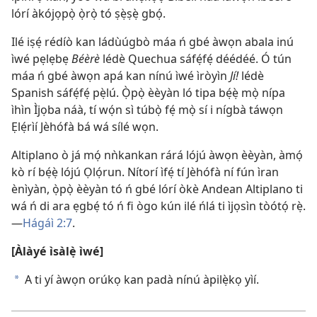
lórí àkójọpọ̀ ọ̀rọ̀ tó ṣẹ̀ṣẹ̀ gbọ́.
Ilé iṣẹ́ rédíò kan ládùúgbò máa ń gbé àwọn abala inú
ìwé pẹlẹbẹ
Béèrè
lédè Quechua sáfẹ́fẹ́ déédéé. Ó tún
máa ń gbé àwọn apá kan nínú ìwé ìròyìn
Jí!
lédè
Spanish sáfẹ́fẹ́ pẹ̀lú. Ọ̀pọ̀ èèyàn ló tipa bẹ́ẹ̀ mọ̀ nípa
ìhìn Ìjọba náà, tí wọ́n sì túbọ̀ fẹ́ mọ̀ sí i nígbà táwọn
Ẹlẹ́rìí Jèhófà bá wá sílé wọn.
Altiplano ò já mọ́ nǹkankan rárá lójú àwọn èèyàn, àmọ́
kò rí bẹ́ẹ̀ lójú Ọlọ́run. Nítorí ìfẹ́ tí Jèhófà ní fún ìran
ènìyàn, ọ̀pọ̀ èèyàn tó ń gbé lórí òkè Andean Altiplano ti
wá ń di ara ẹgbẹ́ tó ń fi ògo kún ilé ńlá ti ìjọsìn tòótọ́ rẹ̀.
—
Hágáì 2:7
.
[Àlàyé ìsàlẹ̀ ìwé]
A ti yí àwọn orúkọ kan padà nínú àpilẹ̀kọ yìí.
a