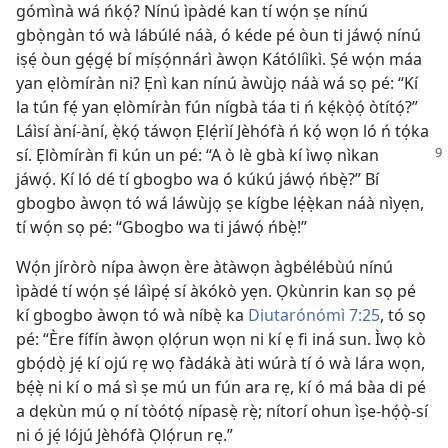
gómìnà wá ńkọ́? Nínú ìpàdé kan tí wọ́n ṣe nínú
gbọ̀ngàn tó wà lábúlé náà, ó kéde pé òun ti jáwọ́ nínú
iṣẹ́ òun gẹ́gẹ́ bí míṣọ́nnárì àwọn Kátólíìkì. Ṣé wọ́n máa
yan ẹlòmíràn ni? Ẹnì kan nínú àwùjọ náà wá sọ pé: “Kí
la tún fẹ́ yan ẹlòmíràn fún nígbà táa ti ń kẹ́kọ̀ọ́ òtítọ́?”
Láìsí àní-àní, ẹ̀kọ́ táwọn Ẹlẹ́rìí Jèhófà ń kọ́ wọn ló ń tọ́ka
sí. Ẹlòmíràn fi kún un
pé: “A ò lè gbà kí ìwọ nìkan
jáwọ́. Kí ló dé tí gbogbo wa ó kúkú jáwọ́ ńbẹ̀?” Bí
gbogbo àwọn tó wá láwùjọ ṣe kígbe lẹ́ẹ̀kan náà nìyẹn,
tí wọ́n sọ pé: “Gbogbo wa ti jáwọ́ ńbẹ̀!”
Wọ́n jíròrò nípa àwọn ère àtàwọn àgbélébùú nínú
ìpàdé tí wọ́n ṣé láìpẹ́ sí àkókò yẹn. Ọkùnrin kan sọ pé
kí gbogbo àwọn tó wà níbẹ̀ ka
Diutarónómì 7:25
, tó sọ
pé: “Ère fífín àwọn ọlọ́run wọn ni kí ẹ fi iná sun. Ìwọ kò
gbọ́dọ̀ jẹ́ kí ojú rẹ wọ fàdákà àti wúrà tí ó wà lára wọn,
bẹ́ẹ̀ ni kí o má sì ṣe mú un fún ara rẹ, kí ó má bàa di pé
a dẹkùn mú ọ ní tòótọ́ nípasẹ̀ rẹ̀; nítorí ohun ìṣe-họ́ọ̀-sí
ni ó jẹ́ lójú Jèhófà Ọlọ́run rẹ.”