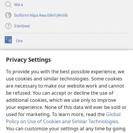
Wá a
Ìsọfúnni Nípa Àwa Ẹlẹ́rìí Jèhófà
Ìrànlọ́wọ́
Ọrẹ
(opens
new
window)
ÀKÁ ÌWÉ ORÍ ÍŃTÁNẸ́Ẹ̀TÌ TI Watchtower™
Privacy Settings
(opens
new
®
JW Hub
To provide you with the best possible experience, we
window)
(opens
use cookies and similar technologies. Some cookies
new
®
JW Library
window)
are necessary to make our website work and cannot
be refused. You can accept or decline the use of
®
Watchtower Library
additional cookies, which we use only to improve
your experience. None of this data will ever be sold or
used for marketing. To learn more, read the
Global
Policy on Use of Cookies and Similar Technologies
.
Copyright
© 2026 Watch Tower Bible and Tract Society of Pennsylvania.
You can customize your settings at any time by going