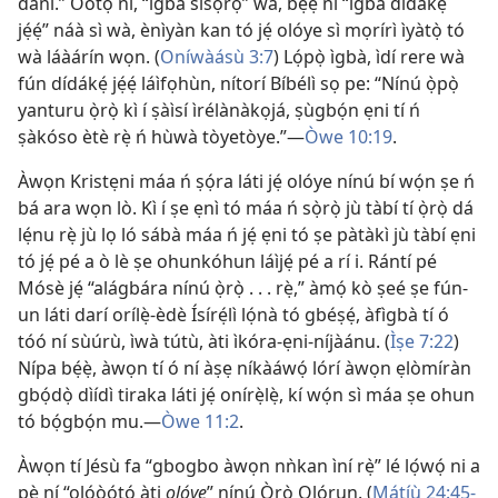
dání.” Òótọ́ ni, “ìgbà sísọ̀rọ̀” wà, bẹ́ẹ̀ ni “ìgbà dídákẹ́
jẹ́ẹ́” náà sì wà, ènìyàn kan tó jẹ́ olóye sì mọrírì ìyàtọ̀ tó
wà láàárín wọn. (
Oníwàásù 3:7
) Lọ́pọ̀ ìgbà, ìdí rere wà
fún dídákẹ́ jẹ́ẹ́ láìfọhùn, nítorí Bíbélì sọ pe: “Nínú ọ̀pọ̀
yanturu ọ̀rọ̀ kì í ṣàìsí ìrélànàkọjá, ṣùgbọ́n ẹni tí ń
ṣàkóso ètè rẹ̀ ń hùwà tòyetòye.”—
Òwe 10:19
.
Àwọn Kristẹni máa ń ṣọ́ra láti jẹ́ olóye nínú bí wọ́n ṣe ń
bá ara wọn lò. Kì í ṣe ẹnì tó máa ń sọ̀rọ̀ jù tàbí tí ọ̀rọ̀ dá
lẹ́nu rẹ̀ jù lọ ló sábà máa ń jẹ́ ẹni tó ṣe pàtàkì jù tàbí ẹni
tó jẹ́ pé a ò lè ṣe ohunkóhun láìjẹ́ pé a rí i. Rántí pé
Mósè jẹ́ “alágbára nínú ọ̀rọ̀ . . . rẹ̀,” àmọ́ kò ṣeé ṣe fún-
un láti darí orílẹ̀-èdè Ísírẹ́lì lọ́nà tó gbéṣẹ́, àfìgbà tí ó
tóó ní sùúrù, ìwà tútù, àti ìkóra-ẹni-níjàánu. (
Ìṣe 7:22
)
Nípa bẹ́ẹ̀, àwọn tí ó ní àṣẹ níkàáwọ́ lórí àwọn ẹlòmíràn
gbọ́dọ̀ dìídì tiraka láti jẹ́ onírẹ̀lẹ̀, kí wọ́n sì máa ṣe ohun
tó bọ́gbọ́n mu.—
Òwe 11:2
.
Àwọn tí Jésù fa “gbogbo àwọn nǹkan ìní rẹ̀” lé lọ́wọ́ ni a
pè ní “olóòótọ́ àti
olóye
” nínú Ọ̀rọ̀ Ọlọ́run. (
Mátíù 24:45-