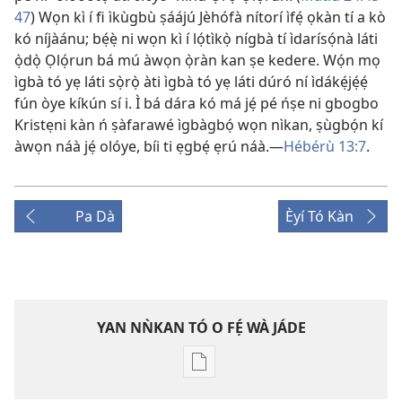
47
) Wọn kì í fi ìkùgbù ṣáájú Jèhófà nítorí ìfẹ́ ọkàn tí a kò
kó níjàánu; bẹ́ẹ̀ ni wọn kì í lọ́tìkọ̀ nígbà tí ìdarísọ́nà láti
ọ̀dọ̀ Ọlọ́run bá mú àwọn ọ̀ràn kan ṣe kedere. Wọ́n mọ
ìgbà tó yẹ láti sọ̀rọ̀ àti ìgbà tó yẹ láti dúró ní ìdákẹ́jẹ́ẹ́
fún òye kíkún sí i. Ì bá dára kó má jẹ́ pé ńṣe ni gbogbo
Kristẹni kàn ń ṣàfarawé ìgbàgbọ́ wọn nìkan, ṣùgbọ́n kí
àwọn náà jẹ́ olóye, bíi ti ẹgbẹ́ ẹrú náà.—
Hébérù 13:7
.
Pa Dà
Èyí Tó Kàn
YAN NǸKAN TÓ O FẸ́ WÀ JÁDE
Bó
o