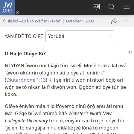
JW.ORG
Wọlé
(opens
Yí
Wa
GB
new
èdè
JW.ORG
YÍ
Ilé Ìṣọ́—Ẹ̀dà Tó Wà fún Ìkẹ́kọ̀ọ́ | October 1, 2000
window)
ìkànnì
JÁ
pa
YAN ÈDÈ TÓ O FẸ́
dà
O Ha Jẹ́ Olóye Bí?
NÍ YÍYAN àwọn onídàájọ́ fún Ísírẹ́lì, Mósè tiraka láti wá
“àwọn ọkùnrin ọlọ́gbọ́n àti olóye àti onírìírí.”
(
Diutarónómì 1:13
) Kì í ṣe ìrírí tí wọ́n ní nítorí bọ́jọ́ orí
wọ́n ṣe tó nìkan la fi díwọ̀n wọn. Ọgbọ́n àti òye tún ṣe
kókó.
Olóye ènìyàn máa ń lo ìfòyemọ̀ nínú ọ̀rọ̀ ẹnu àti nínú
ìwà. Gẹ́gẹ́ bí ìwé atúmọ̀ èdè
Webster’s Ninth New
Collegiate Dictionary
ti sọ ọ́, ènìyàn kan tí ó jẹ́ olóye tún
“jẹ́ ẹni tó dáńgájíá nínú dídákẹ́ jẹ́ẹ́ lọ́nà tó mọ́gbọ́n